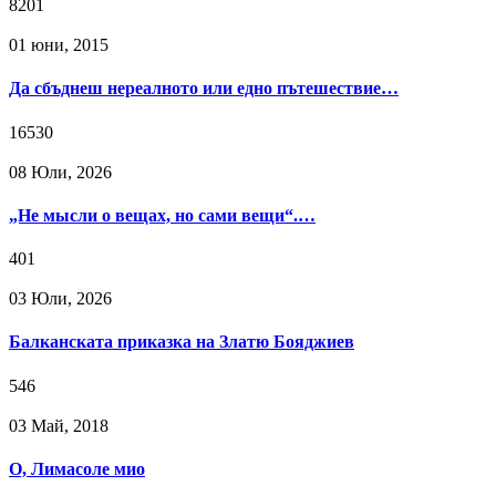
8201
01 юни, 2015
Да сбъднеш нереалното или едно пътешествие…
16530
08 Юли, 2026
„Не мысли о вещах, но сами вещи“.…
401
03 Юли, 2026
Балканската приказка на Златю Бояджиев
546
03 Май, 2018
О, Лимасоле мио