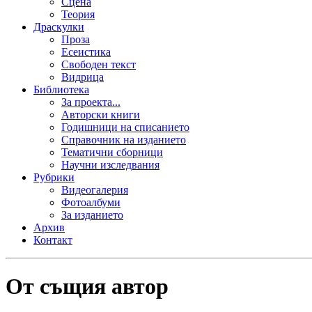
Сцена
Теория
Драскулки
Проза
Есеистика
Свободен текст
Видрица
Библиотека
За проекта...
Авторски книги
Годишници на списанието
Справочник на изданието
Тематични сборници
Научни изследвания
Рубрики
Видеогалерия
Фотоалбуми
За изданието
Архив
Контакт
От същия автор