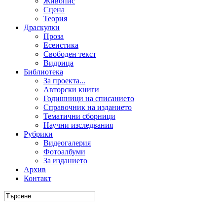
Живопис
Сцена
Теория
Драскулки
Проза
Есеистика
Свободен текст
Видрица
Библиотека
За проекта...
Авторски книги
Годишници на списанието
Справочник на изданието
Тематични сборници
Научни изследвания
Рубрики
Видеогалерия
Фотоалбуми
За изданието
Архив
Контакт