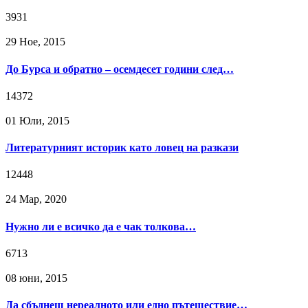
3931
29 Ное, 2015
До Бурса и обратно – осемдесет години след…
14372
01 Юли, 2015
Литературният историк като ловец на разкази
12448
24 Мар, 2020
Нужно ли е всичко да е чак толкова…
6713
08 юни, 2015
Да сбъднеш нереалното или едно пътешествие…