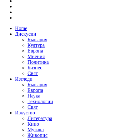
Home
Дискусии
България
Култура
Европа
Мнения
Политика
Бизнес
Свят
Изгледи
България
Европа
Наука
Технологии
Свят
Изкуство
Литература
Кино
Музика
Живопис