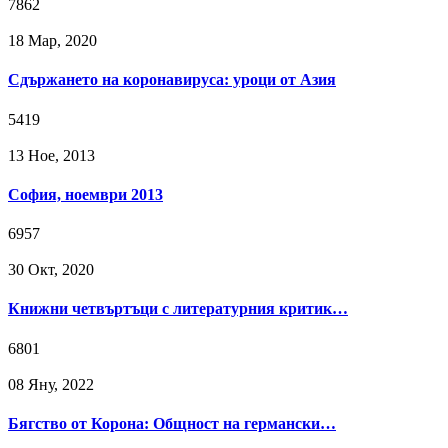
7862
18 Мар, 2020
Сдържането на коронавируса: уроци от Азия
5419
13 Ное, 2013
София, ноември 2013
6957
30 Окт, 2020
Книжни четвъртъци с литературния критик…
6801
08 Яну, 2022
Бягство от Корона: Общност на германски…