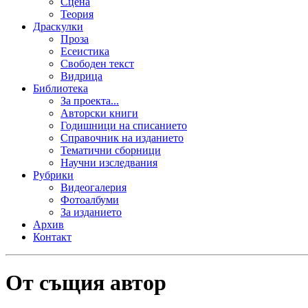
Сцена
Теория
Драскулки
Проза
Есеистика
Свободен текст
Видрица
Библиотека
За проекта...
Авторски книги
Годишници на списанието
Справочник на изданието
Тематични сборници
Научни изследвания
Рубрики
Видеогалерия
Фотоалбуми
За изданието
Архив
Контакт
От същия автор