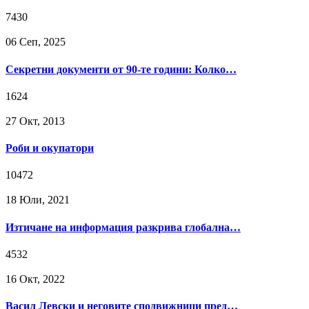
7430
06 Сeп, 2025
Секретни документи от 90-те години: Колко…
1624
27 Окт, 2013
Роби и окупатори
10472
18 Юли, 2021
Изтичане на информация разкрива глобална…
4532
16 Окт, 2022
Васил Левски и неговите сподвижници пред…