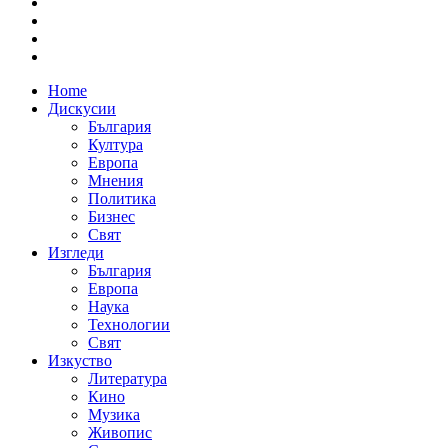
Home
Дискусии
България
Култура
Европа
Мнения
Политика
Бизнес
Свят
Изгледи
България
Европа
Наука
Технологии
Свят
Изкуство
Литература
Кино
Музика
Живопис