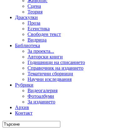
Живопис
Сцена
Теория
Драскулки
Проза
Есеистика
Свободен текст
Видрица
Библиотека
За проекта...
Авторски книги
Годишници на списанието
Справочник на изданието
Тематични сборници
Научни изследвания
Рубрики
Видеогалерия
Фотоалбуми
За изданието
Архив
Контакт