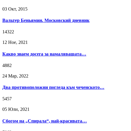
03 Окт, 2015
Вальтер Беньямин. Московский дневник
14322
12 Ное, 2021
Какво знаем досега за намаляващата…
4882
24 Мар, 2022
Два противоположни погледа към чеченското…
5457
05 Юли, 2021
Сбогом на „Спирала“, най-красивата…