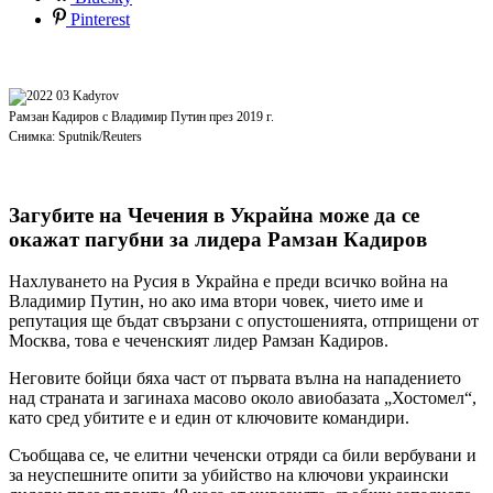
Pinterest
Рамзан Кадиров с Владимир Путин през 2019 г.
Снимка: Sputnik/Reuters
Загубите на Чечения в Украйна може да се
окажат пагубни за лидера Рамзан Кадиров
Нахлуването на Русия в Украйна е преди всичко война на
Владимир Путин, но ако има втори човек, чието име и
репутация ще бъдат свързани с опустошенията, отприщени от
Москва, това е чеченският лидер Рамзан Кадиров.
Неговите бойци бяха част от първата вълна на нападението
над страната и загинаха масово около авиобазата „Хостомел“,
като сред убитите е и един от ключовите командири.
Съобщава се, че елитни чеченски отряди са били вербувани и
за неуспешните опити за убийство на ключови украински