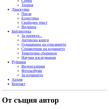
Сцена
Теория
Драскулки
Проза
Есеистика
Свободен текст
Видрица
Библиотека
За проекта...
Авторски книги
Годишници на списанието
Справочник на изданието
Тематични сборници
Научни изследвания
Рубрики
Видеогалерия
Фотоалбуми
За изданието
Архив
Контакт
От същия автор