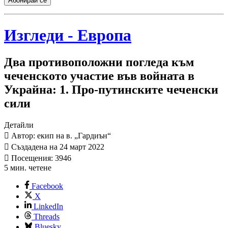
Абонирай се
Изгледи - Европа
Два противоположни погледа към
чеченското участие във войната в
Украйна: 1. Про-путинските чеченски
сили
Детайли
Автор: екип на в. „Гардиън“
Създадена на 24 март 2022
Посещения: 3946
5 мин. четене
Facebook
X
LinkedIn
Threads
Bluesky