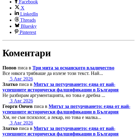
Facebook
X
LinkedIn
Threads
Bluesky
Pinterest
Коментари
Попов
писа в
Три мита за османското владичество
Все някога трябваше да излезе този текст. Най...
5 Авг 2026
Златко
писа в
Митът за потурчването: една от най-
успешните исторически фалшификации в България
Не разбирам аргументацията, но това е дребна ...
3 Авг 2026
Георги Ончев
писа в
Митът за потурчването: една от най-
успешните исторически фалшификации в България
Хм, не съм психолог, а лекар, но това е малка...
3 Авг 2026
Златко
писа в
Митът за потурчването: една от най-
успешните исторически фалшификации в България