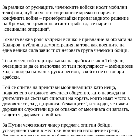
За разлика от руснаците, чеченските войски носят мобилни
телефони, публикуват в социалните мрежи и наричат
конфликта война – пренебрегвайки пропагандното решение
на Кремъл, че кръвопролитието трябва да се нарича
„специална операция“.
Тяхната важна роля въпреки всичко е признание за обхвата на
Кадиров, публична демонстрация на това как военните на
една велика сила зависят от неговата група чеченски бойци.
Този месец той стартира канал на арабски език в Telegram,
очевидно за да се възползва от тази популярност – амбициозен
ход за лидера на малък руски регион, в който не се говори
арабски.
Той се опитва да представи мобилизацията като нещо,
подкрепено от цялото чеченско общество, като нарежда на
учителите да съставят списъци на хората, които имат място в
домовете си, за да „приютят бежанците“, и твърди, че някои
държавни служители ще се откажат от месечната си заплата,
защото я „даряват за войната“.
За Путин чеченският лидер предлага опитни бойци,
усъвършенствани в жестоки войни на изтощение срещу
бунтовниците и в улични боеве, които вече разкъсват няколко