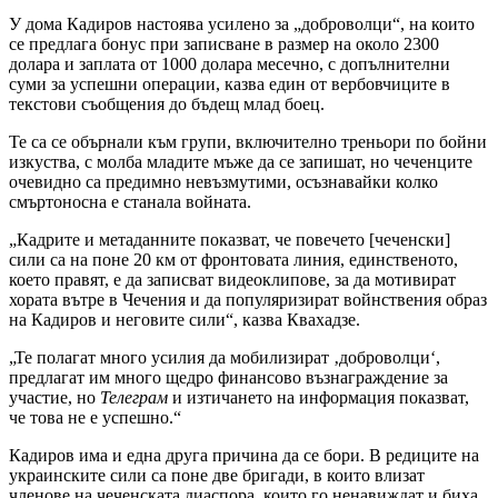
У дома Кадиров настоява усилено за „доброволци“, на които
се предлага бонус при записване в размер на около 2300
долара и заплата от 1000 долара месечно, с допълнителни
суми за успешни операции, казва един от вербовчиците в
текстови съобщения до бъдещ млад боец.
Те са се обърнали към групи, включително треньори по бойни
изкуства, с молба младите мъже да се запишат, но чеченците
очевидно са предимно невъзмутими, осъзнавайки колко
смъртоносна е станала войната.
„Кадрите и метаданните показват, че повечето [чеченски]
сили са на поне 20 км от фронтовата линия, единственото,
което правят, е да записват видеоклипове, за да мотивират
хората вътре в Чечения и да популяризират войнствения образ
на Кадиров и неговите сили“, казва Квахадзе.
„Те полагат много усилия да мобилизират ‚доброволци‘,
предлагат им много щедро финансово възнаграждение за
участие, но
Телеграм
и изтичането на информация показват,
че това не е успешно.“
Кадиров има и една друга причина да се бори. В редиците на
украинските сили са поне две бригади, в които влизат
членове на чеченската диаспора, които го ненавиждат и биха