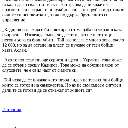
искали да го свалят от власт. Той трябва да покаже на
враговете си в страната и чужбина сила, но трябва и да запази
силите си непокътнати, за да поддържа бруталното си
управление.
„Кадиров изглежда е бил шокиран от мащаба на украинската
съпротива. Изглежда също, че десетки, ако не и стотици
негови хора са били убити. Той разполага с много хора, около
12 000, но за да остане на власт, се нуждае от тези бойци“,
казва Аслан.
„Ако те понесат твърде сериозни щети в Украйна, това може
да се обърне срещу Кадиров. Това може да обясни някои от
слуховете, че е свил част от силите си.
„Той иска да се покаже като твърд лидер на тези силни бойци,
които са готови на саможертва. Но аз не съм съвсем сигурен
дали те са готови да се откажат от живота си“.
Източник