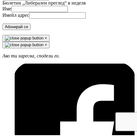
Бюлетин „Либерален преглед“ в неделя
Име
Имейл адрес
Абонирай се
×
×
Ако ти харесва, сподели го.