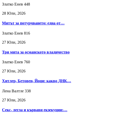
Златко Енев
448
28 Юли, 2026
Митът за потурчването: една от…
Златко Енев
816
27 Юли, 2026
Три мита за османското владичество
Златко Енев
760
27 Юли, 2026
Хитлер, Бетовен, Йоци: какво ДНК…
Лена Валтле
338
27 Юли, 2026
Секс, легла и кървави екзекуции:…