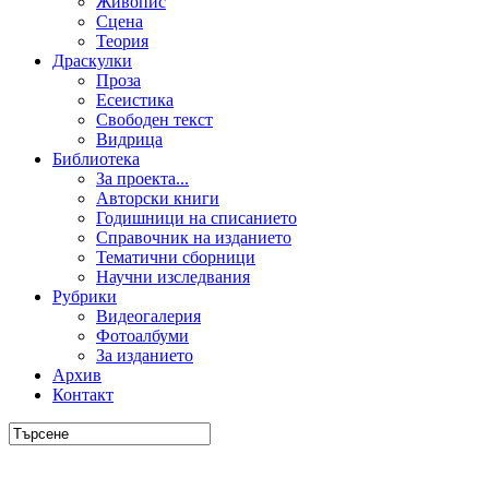
Живопис
Сцена
Теория
Драскулки
Проза
Есеистика
Свободен текст
Видрица
Библиотека
За проекта...
Авторски книги
Годишници на списанието
Справочник на изданието
Тематични сборници
Научни изследвания
Рубрики
Видеогалерия
Фотоалбуми
За изданието
Архив
Контакт