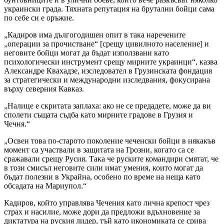
украински града. Тяхната репутация на брутални бойци сама
по себе си е оръжие.
„Кадиров има дългогодишен опит в така наречените
„операции за прочистване“ [срещу цивилното население] и
неговите бойци могат да бъдат използвани като
психологически инструмент срещу мирните украинци“, казва
Александре Квахадзе, изследовател в Грузинската фондация
за стратегически и международни изследвания, фокусирана
върху северния Кавказ.
„Налице е скритата заплаха: ако не се предадете, може да ви
сполети същата съдба като мирните градове в Грузия и
Чечня.“
„Освен това по-старото поколение чеченски бойци в някакъв
момент са участвали в защитата на Грозни, когато са се
сражавали срещу Русия. Така че руските командири смятат, че
в този смисъл неговите сили имат умения, които могат да
бъдат полезни в Украйна, особено по време на неща като
обсадата на Мариупол.“
Кадиров, който управлява Чечения като лична крепост чрез
страх и насилие, може дори да предложи вдъхновение за
диктатура на руския лидер, тъй като икономиката се срива