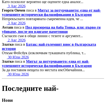
Като психолог вероятно ще оцените една аналог...
3 Авг 2026
Георги Ончев
писа в
Митът за потурчването: една от най-
успешните исторически фалшификации в България
Непрекъснато повтаряната съвременна идея, че ...
3 Авг 2026
Avram
писа в
Под прозореца на баба Тонка, или: първо ги
убиваме, после им вдигаме паметници
Съгласен съм в общи линии с тезите и аргумент...
2 Авг 2026
Златко
писа в
Батак: най-големият внос в българската
история
Откъм Фейсбук (изключвам тукашната публика, т...
30 Юли 2026
Златко
писа в
Митът за потурчването: една от най-
успешните исторически фалшификации в България
За да поставим нещата по местата им:Обичайния...
30 Юли 2026
Последните най-
Нови