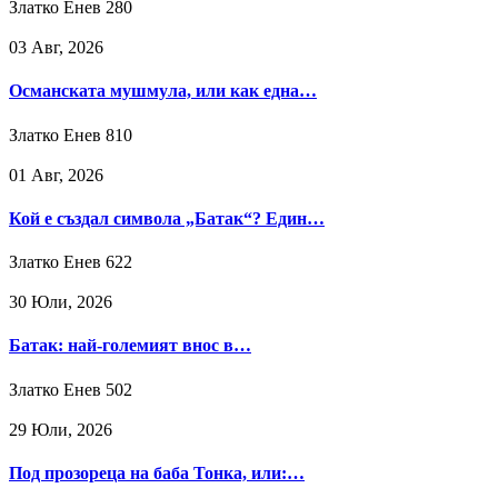
Златко Енев
280
03 Авг, 2026
Османската мушмула, или как една…
Златко Енев
810
01 Авг, 2026
Кой е създал символа „Батак“? Един…
Златко Енев
622
30 Юли, 2026
Батак: най-големият внос в…
Златко Енев
502
29 Юли, 2026
Под прозореца на баба Тонка, или:…