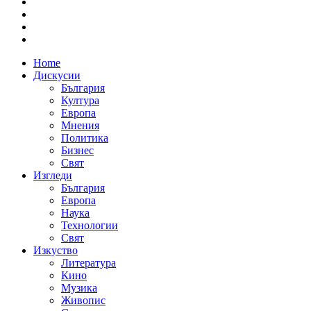
Home
Дискусии
България
Култура
Европа
Мнения
Политика
Бизнес
Свят
Изгледи
България
Европа
Наука
Технологии
Свят
Изкуство
Литература
Кино
Музика
Живопис