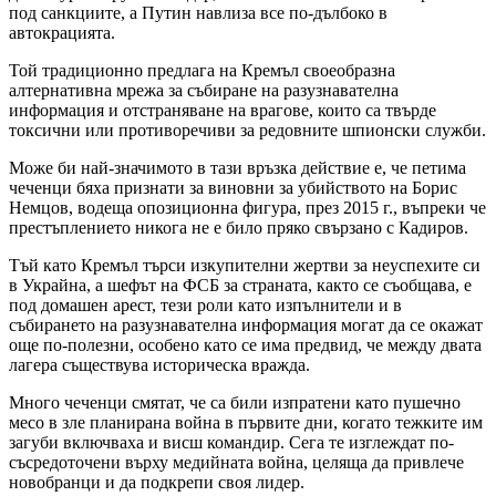
под санкциите, а Путин навлиза все по-дълбоко в
автокрацията.
Той традиционно предлага на Кремъл своеобразна
алтернативна мрежа за събиране на разузнавателна
информация и отстраняване на врагове, които са твърде
токсични или противоречиви за редовните шпионски служби.
Може би най-значимото в тази връзка действие е, че петима
чеченци бяха признати за виновни за убийството на Борис
Немцов, водеща опозиционна фигура, през 2015 г., въпреки че
престъплението никога не е било пряко свързано с Кадиров.
Тъй като Кремъл търси изкупителни жертви за неуспехите си
в Украйна, а шефът на ФСБ за страната, както се съобщава, е
под домашен арест, тези роли като изпълнители и в
събирането на разузнавателна информация могат да се окажат
още по-полезни, особено като се има предвид, че между двата
лагера съществува историческа вражда.
Много чеченци смятат, че са били изпратени като пушечно
месо в зле планирана война в първите дни, когато тежките им
загуби включваха и висш командир. Сега те изглеждат по-
съсредоточени върху медийната война, целяща да привлече
новобранци и да подкрепи своя лидер.