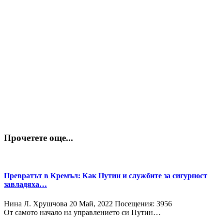
Прочетете още...
Превратът в Кремъл: Как Путин и службите за сигурност
завладяха…
Нина Л. Хрушчова
20 Май, 2022
Посещения: 3956
От самото начало на управлението си Путин…