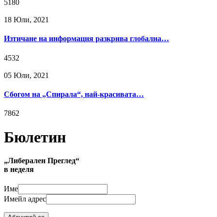
5180
18 Юли, 2021
Изтичане на информация разкрива глобална…
4532
05 Юли, 2021
Сбогом на „Спирала“, най-красивата…
7862
Бюлетин
„Либерален Преглед“
в неделя
Име
Имейл адрес