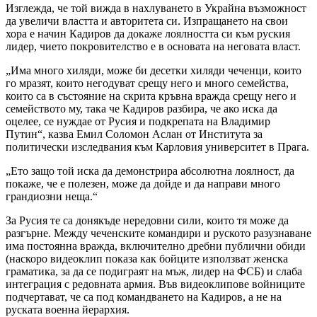
Изглежда, че той вижда в нахлуването в Украйна възможност
да увеличи властта и авторитета си. Изпращането на свои
хора е начин Кадиров да докаже лоялността си към руския
лидер, чието покровителство е в основата на неговата власт.
„Има много хиляди, може би десетки хиляди чеченци, които
го мразят, които негодуват срещу него и много семейства,
които са в състояние на скрита кръвна вражда срещу него и
семейството му, така че Кадиров разбира, че ако иска да
оцелее, се нуждае от Русия и подкрепата на Владимир
Путин“, казва Емил Соломон Аслан от Института за
политически изследвания към Карловия университет в Прага.
„Ето защо той иска да демонстрира абсолютна лоялност, да
покаже, че е полезен, може да дойде и да направи много
грандиозни неща.“
За Русия те са донякъде нередовни сили, които тя може да
разгърне. Между чеченските командири и руското разузнаване
има постоянна вражда, включително дребни публични обиди
(наскоро видеоклип показа как бойците използват женска
граматика, за да се подиграят на мъж, лидер на ФСБ) и слаба
интеграция с редовната армия. Във видеоклипове войниците
подчертават, че са под командването на Кадиров, а не на
руската военна йерархия.