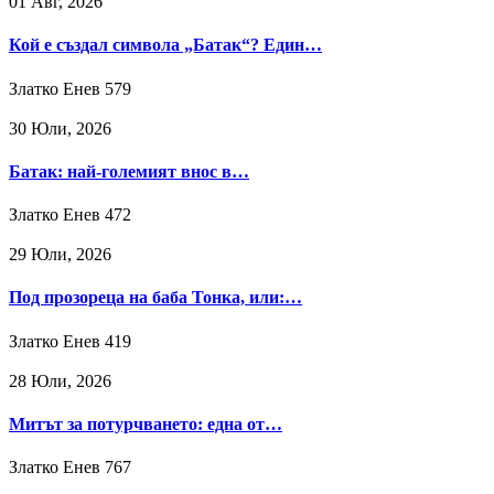
01 Авг, 2026
Кой е създал символа „Батак“? Един…
Златко Енев
579
30 Юли, 2026
Батак: най-големият внос в…
Златко Енев
472
29 Юли, 2026
Под прозореца на баба Тонка, или:…
Златко Енев
419
28 Юли, 2026
Митът за потурчването: една от…
Златко Енев
767