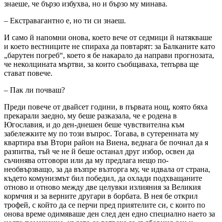
знаеше, че бързо избухва, но и бързо му минава.
– Екстравагантно е, но ти си знаеш.
И само й напомни онова, което вече от седмици й натякваше
и което вестниците не спираха да повтарят: за Балканите като
„барутен погреб“, което я бе накарало да направи прогнозата,
че неколцината мъртви, за които съобщаваха, тепърва ще
стават повече.
– Пак ли почваш?
Преди повече от двайсет години, в първата нощ, която бяха
прекарали заедно, му беше разказала, че е родена в
Югославия, и до ден-днешен беше чувствителна към
забележките му по този въпрос. Тогава, в сутеренната му
квартира във Втори район на Виена, веднага бе почнал да я
разпитва, тъй че не й беше останал друг избор, освен да
съчинява отговори или да му предлага нещо по-
необвързващо, за да възпре възторга му, че идвала от страна,
където комунизмът бил победил, да охлади подхващаните
отново и отново между две целувки излияния за Великия
кормчия и за верните другари в борбата. В нея бе открил
трофей, с който да се перчи пред приятелите си, с които по
онова време одимяваше ден след ден едно специално наето за