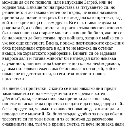
можеше да си го позволи, или напускаше Загреб, или не
ходеше там. Нямаше точна представа за пътуването си, но
решението й до такава степен бе твърдо, че всяка назована
причина да поеме този риск би изглеждала като претекст, зад
който се крие нещо съвсем друго. Все пак ставаше дума за
родината й, а съобщенията за първите стълкновения отново я
бяха тласнали към старите мисли: какво ли би било, ако не се
бе наложило да бяга тогава, през войната, заедно с майка си в
уж все още сигурната Виена, понеже партизанските сражения
бяха превърнали страната в ад и те не можеха да останат
вкъщи, на хърватското крайбрежие. Винаги си бе задавала
въпроса дали и тогава животът би изглеждал като някаква
случайност, или щеше да бъде вече по-голяма необходимост,
да има по-голяма тежест, ако бе останала в онзи рай, който
помнеше от детството си, и сега тези мисли отново я
връхлетяха.
На двете си приятелки, с които се видя няколко дни преди
заминаването си на ежеседмичната им среща в хотел
„Регина“, каза, че няма никаква причина да се оплаква,
понеже не искаше да опростява нещата и да създаде дори най-
бегла представа, че имат някакво основание да я питат дали
поводът не е мъжът й. Би било твърде удобно за нея да обясни
тревогите си по този начин и тя се помъчи да разочарова
очакванията им, тъй че в крайна сметка те вече не знаеха дали