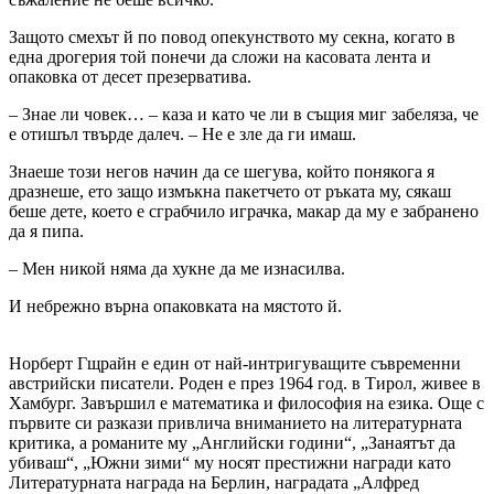
Защото смехът й по повод опекунството му секна, когато в
една дрогерия той понечи да сложи на касовата лента и
опаковка от десет презерватива.
– Знае ли човек… – каза и като че ли в същия миг забеляза, че
е отишъл твърде далеч. – Не е зле да ги имаш.
Знаеше този негов начин да се шегува, който понякога я
дразнеше, ето защо измъкна пакетчето от ръката му, сякаш
беше дете, което е сграбчило играчка, макар да му е забранено
да я пипа.
– Мен никой няма да хукне да ме изнасилва.
И небрежно върна опаковката на мястото й.
Норберт Гщрайн е един от най-интригуващите съвременни
австрийски писатели. Роден е през 1964 год. в Тирол, живее в
Хамбург. Завършил е математика и философия на езика. Още с
първите си разкази привлича вниманието на литературната
критика, а романите му „Английски години“, „Занаятът да
убиваш“, „Южни зими“ му носят престижни награди като
Литературната награда на Берлин, наградата „Алфред