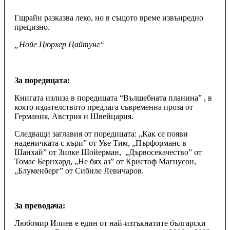
Гщрайн разказва леко, но в същото време извънредно
прецизно.
„Нойе Цюрхер Цайтунг“
За поредицата:
Книгата излиза в поредицата “Вълшебната планина” , в
която издателството предлага съвременна проза от
Германия, Австрия и Швейцария.
Следващи заглавия от поредицата: „Как се появи
наденичката с къри” от Уве Тим, „Пърформанс в
Шанхай” от Зилке Шойерман, „Дървосекачество” от
Томас Бернхард, „Не бях аз” от Кристоф Магнусон,
„Блуменберг” от Сибиле Левичаров.
За преводача:
Любомир Илиев е eдин от най-изтъкнатите български