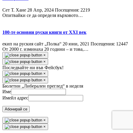
Сет Т. Хане
28 Апр, 2024
Посещения: 2219
Опитвайки се да определя върховото…
100-те основни руски книги от XXI век
екип на руския сайт „Полка“
20 юни, 2021
Посещения: 12447
От 2000 г. изминаха 20 години – и това,…
×
×
Последвайте ни във Фейсбук!
×
×
Бюлетин „Либерален преглед“ в неделя
Име
Имейл адрес
Абонирай се
×
×