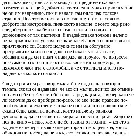
да я съжаляват, или да й завиждат, и предпочетоха да се
размечтаят как ще й дойдат на гости, едно малко приключение
не би им навредило, пък и надали там било чак толкова
страшно. Неестествеността в поведението им, насилено
доброто им настроение, пиянското веселие, с което още рано
следобед поръчаха бутилка шампанско и го изпиха с
донесените от тях пастички, й въздействаха толкова нелепо,
че за пръв път почувства някакви колебания и се подразни от
приятелките си. Защото целувките им на сбогуване,
прегръдките, които вече далеч не бяха само загатнати,
обещанията да си пишат я накараха да проумее, че въпросът
не е само в разстоянието от няколкостотин километра, в
няколкото часа път с автомобил, а че е тръгнала много по-
надалеч, отколкото си мисли.
След първия им разговор мъжът й не подхвана повторно
темата, сякаш се надяваше, че ако си мълчи, всичко ще отмине
от само себе си. Сутрин бързаше за редакцията, а вечер като че
ли започна да се прибира по-рано, но ако нещо правеше по-
необичайно впечатление, това бе настъпилото спокойствие –
сякаш беше казал на всички, които иначе му звъняха
денонощно, да го оставят на мира за известно време. Ходеше с
нея на кино – нещо, което не бе правил от години, – когато я
водеше на вечеря, избягваше ресторантите в центъра, които
обикновено посещаваше и където всички го познаваха, и за