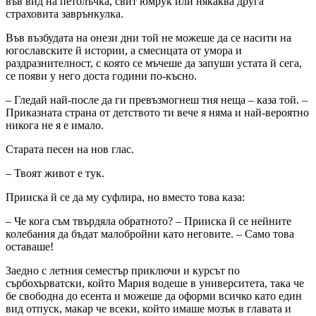
във вид на петолъчка, свит юмрук или някаква друга
страховита заврънкулка.
Във възбудата на онези дни той не можеше да се насити на
югославските й истории, а смесицата от умора и
раздразнителност, с която се мъчеше да запуши устата й сега,
се появи у него доста години по-късно.
– Гледай най-после да ги превъзмогнеш тия неща – каза той. –
Приказната страна от детството ти вече я няма и най-вероятно
никога не я е имало.
Старата песен на нов глас.
– Твоят живот е тук.
Прииска й се да му суфлира, но вместо това каза:
– Че кога съм твърдяла обратното? – Прииска й се нейните
колебания да бъдат малобройни като неговите. – Само това
оставаше!
Заедно с летния семестър приключи и курсът по
сърбохърватски, който Мария водеше в университета, така че
бе свободна до есента и можеше да оформи всичко като един
вид отпуск, макар че всеки, който имаше мозък в главата и