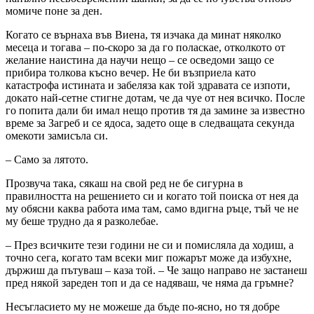
момиче поне за ден.
Когато се върнаха във Виена, тя изчака да минат няколко
месеца и тогава – по-скоро за да го поласкае, отколкото от
желание наистина да научи нещо – се осведоми защо се
прибира толкова късно вечер. Не би възприела като
катастрофа истината и забеляза как той здравата се изпоти,
докато най-сетне стигне дотам, че да чуе от нея всичко. После
го попита дали би имал нещо против тя да замине за известно
време за Загреб и се ядоса, задето още в следващата секунда
омекоти замисъла си.
– Само за лятото.
Прозвуча така, сякаш на свой ред не бе сигурна в
правилността на решението си и когато той поиска от нея да
му обясни каква работа има там, само вдигна ръце, тъй че не
му беше трудно да я разколебае.
– През всичките тези години не си и помисляла да ходиш, а
точно сега, когато там всеки миг пожарът може да избухне,
държиш да пътуваш – каза той. – Че защо направо не застанеш
пред някой зареден топ и да се надяваш, че няма да гръмне?
Несъгласието му не можеше да бъде по-ясно, но тя добре