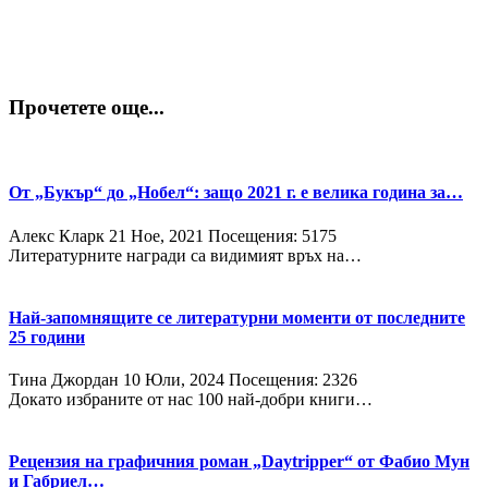
Прочетете още...
От „Букър“ до „Нобел“: защо 2021 г. е велика година за…
Алекс Кларк
21 Ное, 2021
Посещения: 5175
Литературните награди са видимият връх на…
Най-запомнящите се литературни моменти от последните
25 години
Тина Джордан
10 Юли, 2024
Посещения: 2326
Докато избраните от нас 100 най-добри книги…
Рецензия на графичния роман „Daytripper“ от Фабио Мун
и Габриел…