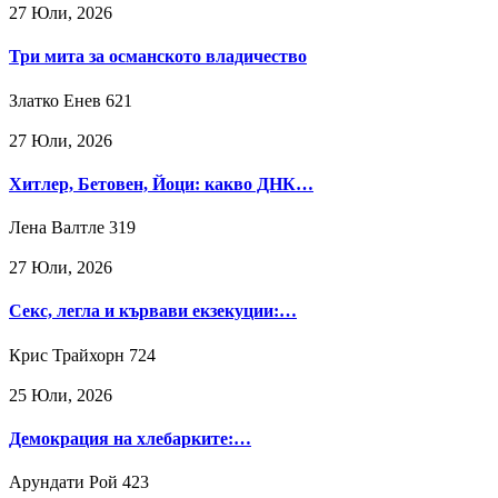
27 Юли, 2026
Три мита за османското владичество
Златко Енев
621
27 Юли, 2026
Хитлер, Бетовен, Йоци: какво ДНК…
Лена Валтле
319
27 Юли, 2026
Секс, легла и кървави екзекуции:…
Крис Трайхорн
724
25 Юли, 2026
Демокрация на хлебарките:…
Арундати Рой
423