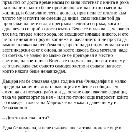
пръв път от доста време насам го видя изтегнат с книга в ръка
на канапето, което беше преживяло всички техни смени на
жилища, и безмълвно легна до него, притисна се плътно към
тялото му и почти не смееше да диша, само искаше той да
продължи да чете и да я прегръща с едната си ръка, когато
една вечер се прибра доста късно. Беше се оплаквала, че около
тях има твърде много хора, но всъщност нямаше никого, и ето
че той внезапно проумя копнежа й, желанието й не просто да
замине в някаква неизбежност, престана да подменя малкия си
вестникарски свят с онова, за което някога бяха мечтали, даде
си сметка, че малко по малко се бе превърнал в местно
светило, на което цяла Виена се подмазваше, но статиите му
се отличаваха със същото самодоволство и същата наглост,
които някога беше ненавиждал.
Дъщеря им бе следвала една година във Филаделфия и малко
преди да започне лятната ваканция им беше съобщила, че
смята да си потърси работа и да остане още няколко седмици,
така че разговорът за нея – или по-точно: още въпросът, който
го въведе – показа на Мария, че на мъжа й далеч не му е
безразлично.
– Детето липсва ли ти?
Едва бе кимнала, и вече съжаляваше за това, понеже още в