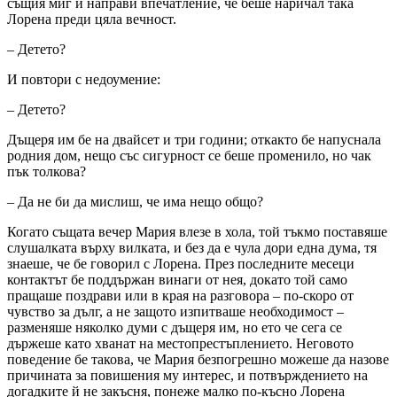
същия миг й направи впечатление, че беше наричал така
Лорена преди цяла вечност.
– Детето?
И повтори с недоумение:
– Детето?
Дъщеря им бе на двайсет и три години; откакто бе напуснала
родния дом, нещо със сигурност се беше променило, но чак
пък толкова?
– Да не би да мислиш, че има нещо общо?
Когато същата вечер Мария влезе в хола, той тъкмо поставяше
слушалката върху вилката, и без да е чула дори една дума, тя
знаеше, че бе говорил с Лорена. През последните месеци
контактът бе поддържан винаги от нея, докато той само
пращаше поздрави или в края на разговора – по-скоро от
чувство за дълг, а не защото изпитваше необходимост –
разменяше няколко думи с дъщеря им, но ето че сега се
държеше като хванат на местопрестъплението. Неговото
поведение бе такова, че Мария безпогрешно можеше да назове
причината за повишения му интерес, и потвърждението на
догадките й не закъсня, понеже малко по-късно Лорена