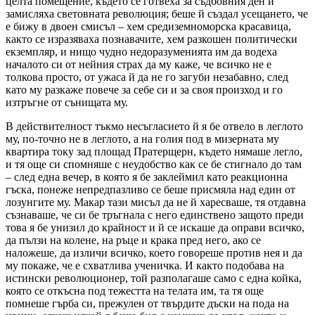
целта помещение, където се готвеха за съдбовния ден и
замисляха световната революция; беше й създал усещането, че
е бижу в двоен смисъл – хем средиземноморска красавица,
както се изразяваха познавачите, хем разкошен политически
екземпляр, и нищо чудно недоразуменията им да водеха
началото си от нейния страх да му каже, че всичко не е
толкова просто, от ужаса й да не го загуби незабавно, след
като му разкаже повече за себе си и за своя произход и го
изтръгне от сънищата му.
В действителност тъкмо несъгласието й я бе отвело в леглото
му, по-точно не в леглото, а на голия под в мизерната му
квартира току зад площад Пратерщерн, където нямаше легло,
и тя още си спомняше с неудобство как се бе стигнало до там
– след една вечер, в която я бе заклеймил като реакционна
гъска, понеже непредпазливо се беше присмяла над един от
лозунгите му. Макар тази мисъл да не й харесваше, тя отдавна
съзнаваше, че си бе тръгнала с него единствено защото преди
това я бе унизил до крайност и й се искаше да оправи всичко,
да пълзи на колене, на ръце и крака пред него, ако се
наложеше, да изличи всичко, което говореше против нея и да
му покаже, че е схватлива ученичка. И както подобава на
истински революционер, той разполагаше само с една койка,
която се откъсна под тежестта на телата им, та тя още
помнеше гърба си, прежулен от твърдите дъски на пода на