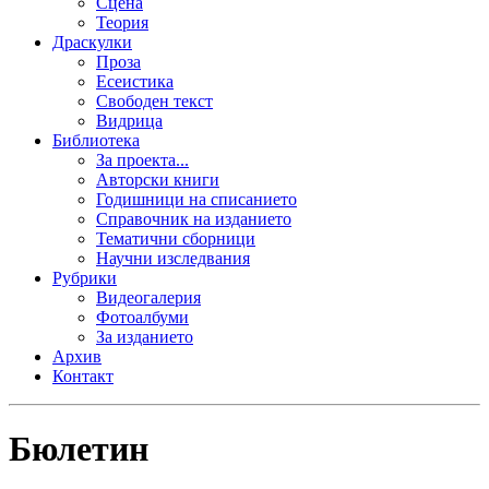
Сцена
Теория
Драскулки
Проза
Есеистика
Свободен текст
Видрица
Библиотека
За проекта...
Авторски книги
Годишници на списанието
Справочник на изданието
Тематични сборници
Научни изследвания
Рубрики
Видеогалерия
Фотоалбуми
За изданието
Архив
Контакт
Бюлетин