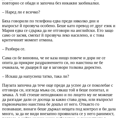
повторно се обади и започна без никакви заобикалки.
– Наред ли е всичко?
Бяха говорили по телефона едва преди няколко дни и
въпросът й прозвуча особено. Беше като превод от друг език и
Мария едва се сдържа да не отговори на английски. Ето защо
само се засмя, смехът й прозвуча леко насилено, и с това
критичният момент отмина.
– Разбира се.
Сама си бе виновна, че не каза нищо повече и дори не се
опита да прикрие раздразнението си, но наистина не бе
очаквала, че дъщеря й ще я заговори толкова директно.
– Искаш да напуснеш татко, така ли?
Паузата започна да тече още преди да успее да се поколебае с
отговора си, изгледа мъжа си, сякаш той я беше попитал, и
зачака. А той стоеше неподвижно и по лицето му не можеше
да разгадае дали се досеща за какво става дума, или въпросът
първоначално наистина бе дошъл от него. Откакто го
познаваше, винаги беше държал нещата под контрол и би дала
много, за да не види внезапно проявилата се у него ранимост,