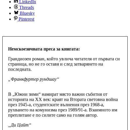
LinkedIn
Threads
Bluesky
Pinterest
Немскоезичната преса за книгата:
Грандиозен роман, който увлича читателя от първата си
страница, но не го оставя и след затварянето на
последната.
„Франкфуртер рундшау“
В „Южни зими“ намират място важни събития от
историята на ХХ век: краят на Втората световна война
през 1945-а, студентските вълнения през 1968-а,
рухването на комунизма през 1989/91-а. Взаимното им
преплитане е по силите само на голям автор.
„Ди Цайт“