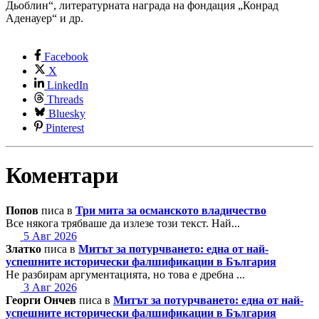
Дьоблин“, литературната награда на фондация „Конрад
Аденауер“ и др.
Facebook
X
LinkedIn
Threads
Bluesky
Pinterest
Коментари
Попов
писа в
Три мита за османското владичество
Все някога трябваше да излезе този текст. Най...
5 Авг 2026
Златко
писа в
Митът за потурчването: една от най-
успешните исторически фалшификации в България
Не разбирам аргументацията, но това е дребна ...
3 Авг 2026
Георги Ончев
писа в
Митът за потурчването: една от най-
успешните исторически фалшификации в България