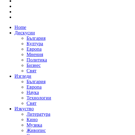
Home
Дискусии
България
Култура
Европа
Мнения
Политика
Бизнес
Свят
Изгледи
България
Европа
Наука
Технологии
Свят
Изкуство
Литература
Кино
Музика
Живопис