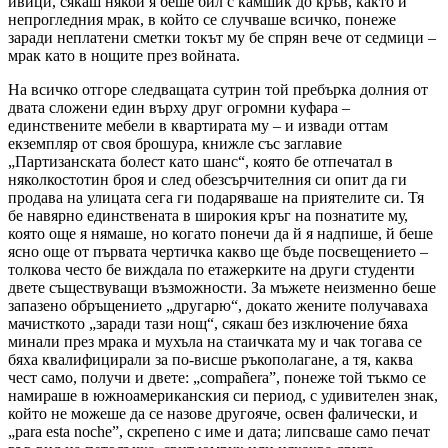
ивици, сякаш някой я беше бил с камшик до кръв, както и
непрогледния мрак, в който се случваше всичко, понеже
заради неплатени сметки токът му бе спрян вече от седмици –
мрак като в нощите през войната.
На всичко отгоре следващата сутрин той пребърка долния от
двата сложени един върху друг огромни куфара –
единствените мебели в квартирата му – и извади оттам
екземпляр от своя брошура, книжле със заглавие
„Партизанската болест като шанс“, която бе отпечатал в
няколкостотин броя и след обезсърчителния си опит да ги
продава на улицата сега ги подаряваше на приятелите си. Тя
бе навярно единствената в широкия кръг на познатите му,
която още я нямаше, но когато понечи да й я надпише, й беше
ясно още от първата чертичка какво ще бъде посвещението –
толкова често бе виждала по етажерките на други студенти
двете съществуващи възможности. За мъжете неизменно беше
запазено обръщението „другарю“, докато жените получаваха
мачисткото „заради тази нощ“, сякаш без изключение бяха
минали през мрака и мухъла на стаичката му и чак тогава се
бяха квалифицирали за по-висше ръкополагане, а тя, каква
чест само, получи и двете: „compañera”, понеже той тъкмо се
намираше в южноамериканския си период, с удивителен знак,
който не можеше да се назове другояче, освен фалически, и
„para esta noche”, скрепено с име и дата; липсваше само печат