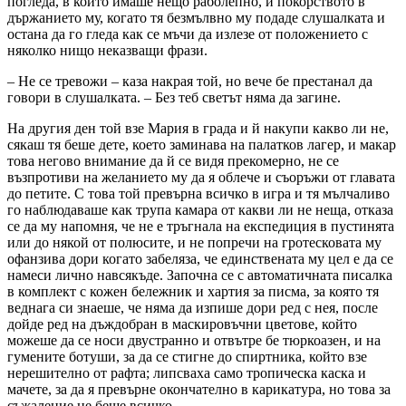
погледа, в който имаше нещо раболепно, и покорството в
държанието му, когато тя безмълвно му подаде слушалката и
остана да го гледа как се мъчи да излезе от положението с
няколко нищо неказващи фрази.
– Не се тревожи – каза накрая той, но вече бе престанал да
говори в слушалката. – Без теб светът няма да загине.
На другия ден той взе Мария в града и й накупи какво ли не,
сякаш тя беше дете, което заминава на палатков лагер, и макар
това негово внимание да й се видя прекомерно, не се
възпротиви на желанието му да я облече и съоръжи от главата
до петите. С това той превърна всичко в игра и тя мълчаливо
го наблюдаваше как трупа камара от какви ли не неща, отказа
се да му напомня, че не е тръгнала на експедиция в пустинята
или до някой от полюсите, и не попречи на гротесковата му
офанзива дори когато забеляза, че единствената му цел е да се
намеси лично навсякъде. Започна се с автоматичната писалка
в комплект с кожен бележник и хартия за писма, за която тя
веднага си знаеше, че няма да изпише дори ред с нея, после
дойде ред на дъждобран в маскировъчни цветове, който
можеше да се носи двустранно и отвътре бе тюркоазен, и на
гумените ботуши, за да се стигне до спиртника, който взе
нерешително от рафта; липсваха само тропическа каска и
мачете, за да я превърне окончателно в карикатура, но това за
съжаление не беше всичко.