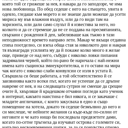
която той се грижеше за нея, я накара да го заподозре, че има
нова любовница. По обед седеше с него на слънцето, увита в
одеяло, гледаше към морето и не знаеше дали можеше да усети
мириса му във влажния въздух, или да го види там на
хоризонта, или дали само слухът й я известява за него, но
колкото и да се стремеше да не се поддава на пресмятанията,
свързани с рождения й ден, забелязваше как тъкмо в тази
неподвижност времето направо лети. Макар че вкъщи отдавна
спяха поотделно, си взеха обща стая за няколкото дни и накрая
тя възнагради усилията му да й покаже колко много я желае
още, приведе се над него, събуди с няколко ловки пипания
задрямалия червей, който по-рано бе наричала с най-нежни
имена като същинска змиеукротителка, и го остави на мира
чак когато с няколко слаби конвулсии се изля в устата й.
Свършила си беше работата, а той обстоятелствено й се
заизвинява както всеки път, когато не успееше да се дръпне
навреме от нея, и на следващата сутрин не смееше да срещне
очите й, хвърляше й крадешком отчаяни погледи като ученик
в интернат, какъвто наистина е бил някога, и се закачаше с
младите англичанки, с които закусваха в едно и също
помещение на хотела, докато тя седеше безмълвно до него и
си мислеше, че нейните желания са къде-къде по-силни от
неговите и че като нищо би последвала предвзетите дами,
когато по-сетне тръгнеха да изучават острова с големите си,
напълно несвоевременни шапки, за да се почувства отново