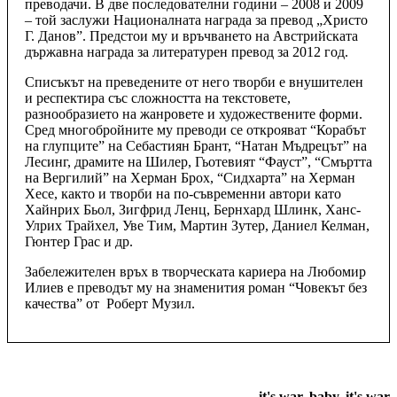
преводачи. В две последователни години – 2008 и 2009
– той заслужи Националната награда за превод „Христо
Г. Данов”. Предстои му и връчването на Австрийската
държавна награда за литературен превод за 2012 год.
Списъкът на преведените от него творби е внушителен
и респектира със сложността на текстовете,
разнообразието на жанровете и художествените форми.
Сред многобройните му преводи се открояват “Корабът
на глупците” на Себастиян Брант, “Натан Мъдрецът” на
Лесинг, драмите на Шилер, Гьотевият “Фауст”, “Смъртта
на Вергилий” на Херман Брох, “Сидхарта” на Херман
Хесе, както и творби на по-съвременни автори като
Хайнрих Бьол, Зигфрид Ленц, Бернхард Шлинк, Ханс-
Улрих Трайхел, Уве Тим, Мартин Зутер, Даниел Келман,
Гюнтер Грас и др.
Забележителен връх в творческата кариера на Любомир
Илиев е преводът му на знаменития роман “Човекът без
качества” от Роберт Музил.
it's war, baby, it's war