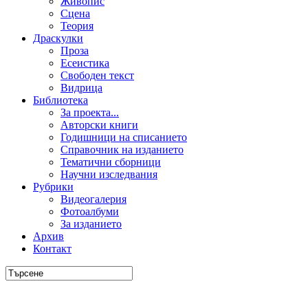
Живопис
Сцена
Теория
Драскулки
Проза
Есеистика
Свободен текст
Видрица
Библиотека
За проекта...
Авторски книги
Годишници на списанието
Справочник на изданието
Тематични сборници
Научни изследвания
Рубрики
Видеогалерия
Фотоалбуми
За изданието
Архив
Контакт