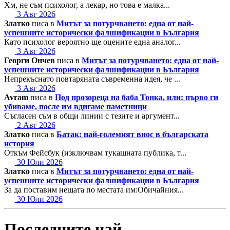
Хм, не съм психолог, а лекар, но това е малка...
3 Авг 2026
Златко
писа в
Митът за потурчването: една от най-
успешните исторически фалшификации в България
Като психолог вероятно ще оцените една аналог...
3 Авг 2026
Георги Ончев
писа в
Митът за потурчването: една от най-
успешните исторически фалшификации в България
Непрекъснато повтаряната съвременна идея, че ...
3 Авг 2026
Avram
писа в
Под прозореца на баба Тонка, или: първо ги
убиваме, после им вдигаме паметници
Съгласен съм в общи линии с тезите и аргумент...
2 Авг 2026
Златко
писа в
Батак: най-големият внос в българската
история
Откъм Фейсбук (изключвам тукашната публика, т...
30 Юли 2026
Златко
писа в
Митът за потурчването: една от най-
успешните исторически фалшификации в България
За да поставим нещата по местата им:Обичайния...
30 Юли 2026
Последните най-