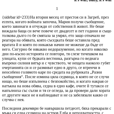
1
{sidebar id=233}На втория месец от престоя си в Загреб, през
есента, когато войната започна, Мария получи съобщение,
което завинаги я отчужди от собствения й живот. Не беше
виждала баща си вече повече от двадесет и пет години и също
толкова дълго го бе смятала за умрял, ето защо отначало не
реагира на обявата, която съседката беше оставила пред
вратата й и която по никакъв начин не можеше да бъде от
него. Сигурно бе някакво недоразумение, но когато няколко
дни по-късно историята се повтори, тя слезе тичешком на
улицата, купи от будката вестника, разгърна го веднага
въпреки силния вятър и с чувството, че нещата наоколо губят
очертанията си и се размиват едно в друго, се втренчи в
неособено голямото каре по средата на рубриката „Разни
съобщения“. После измина цяла седмица, в която не се случи
нищо, но беше изпълнена с безпокойство, и когато накрая се
натъкна на нова обява, седна в едно кафе, очите й тутакси се
напълниха със сълзи и тя се огледа, за да провери дали хората
от другите маси не я наблюдават и не са забелязали какво се
случва с нея.
Последния декември бе навършила петдесет, бяха прекарали с
мъжа си една седмица на остров Елба и непохватността, с