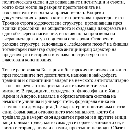
политическата сцена и до решаващите институции и съвети,
които биха могли да разкрият престъпленията на
извършителите и тяхната приемственост. Въпреки
документалния характер книгата притежава характерната за
Троянов строга художествена структура, преминаваща през
всички прослойки на обществото и създаваща панорамата на
едно обезверено население, изоставено на произвола на
вчерашната диктатура и днешна олигархия. Отворената
рамкова структура, започваща с „лебедовата песен“ на бившия
тоталитарен главатар съдържа антиципиращ характер на
предстоящата история и внушава по структурен път
властовата конспирация.
Това е репортаж за България и българския политически живот
през последните пет десетилетия, написан в най-добрата
традиция и с понятийния апарат на немското антитоталитарно
– това ще рече антинацистко и антикомунистическо –
мислене. В традицията, създадена от философи като Хана
Аренд и Адорно, навлязла в образователната система на
немските училища и университети, формирала езика на
германската демокрация. Две характерни понятия има в този
език, формиращи отношението към миналото, които би
трябвало да намерят своя адекватен превод и в другите езици,
защото няма страна, която само да се гордее с миналото си, в
чиято история да няма и срамни, престъпни периоди. Обаче в