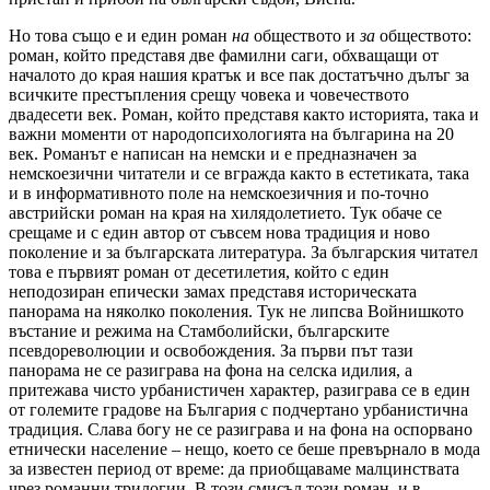
Но това също е и един роман
на
обществото и
за
обществото:
роман, който представя две фамилни саги, обхващащи от
началото до края нашия кратък и все пак достатъчно дълъг за
всичките престъпления срещу човека и човечеството
двадесети век. Роман, който представя както историята, така и
важни моменти от народопсихологията на българина на 20
век. Романът е написан на немски и е предназначен за
немскоезични читатели и се вгражда както в естетиката, така
и в информативното поле на немскоезичния и по-точно
австрийски роман на края на хилядолетието. Тук обаче се
срещаме и с един автор от съвсем нова традиция и ново
поколение и за българската литература. За българския читател
това е първият роман от десетилетия, който с един
неподозиран епически замах представя историческата
панорама на няколко поколения. Тук не липсва Войнишкото
въстание и режима на Стамболийски, българските
псевдореволюции и освобождения. За първи път тази
панорама не се разиграва на фона на селска идилия, а
притежава чисто урбанистичен характер, разиграва се в един
от големите градове на България с подчертано урбанистична
традиция. Слава богу не се разиграва и на фона на оспорвано
етнически население – нещо, което се беше превърнало в мода
за известен период от време: да приобщаваме малцинствата
чрез романни трилогии. В този смисъл този роман и в