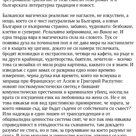
българската литературна традиция е новост.
Балкански магически реализъм: не нагласен, не изкуствен, а
нещо, което си е чист натурализъм за България, а извън
България се възприема странно, забавно, чудновато: безбожие,
клетви и суеверие.
Религията забраняваха, но Ванга не.
И
една твърда вяра в магическата сила на словото. Тук се
появява духа на починалия поп и не дава мира на настанилите
се в къщата му цигани, докато не си намери тесличката,
бродят ясновидки и екстрасенски, четящи на кафета, на ръце и
на други крайници, чудотворства, баятели, лечители – всичко
това са мозайки от мила родна картинка, каквато си я знаем. И
изведнъж с един замах се разкрива едно ново времево
измерение, черна дупка във времето, която ни всмуква и
запраща при Францискус от Асизи и Григорий Распутин:
новият посткомунистически светец е бившият
комунистически престъпник и криминален убиец, носещ на
врата си изсушения език на любовника на жена си. Не е ли
това някакъв нов вид християнско примирение, че хората, за
които нямаше съд, ще бъдат съдени от собствената си съвест?
Или надежда в един лишен от трансценденция и от
общовалидна ценностна система свят, че все пак има някаква
справедливост в отвъдността на съзнанието, там докъдето
разумът не стига, но и там, за проумяване на което разумът не
стига. В този морален и ценностен вакуум, отворил се като