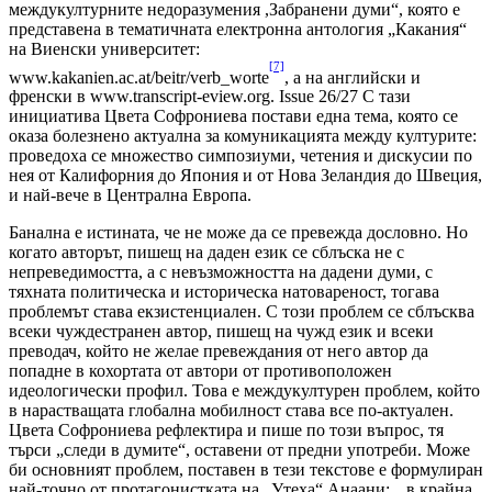
междукултурните недоразумения ,Забранени думи“, която е
представена в тематичната електронна антология „Какания“
на Виенски университет:
[7]
www.kakanien.ac.at/beitr/verb_worte
, а на английски и
френски в www.transcript-eview.org. Issue 26/27 С тази
инициатива Цвета Софрониева постави една тема, която се
оказа болезнено актуална за комуникацията между културите:
проведоха се множество симпозиуми, четения и дискусии по
нея от Калифорния до Япония и от Нова Зеландия до Швеция,
и най-вече в Централна Европа.
Банална е истината, че не може да се превежда дословно. Но
когато авторът, пишещ на даден език се сблъска не с
непреведимостта, а с невъзможността на дадeни думи, с
тяхната политическа и историческа натовареност, тогава
проблемът става екзистенциален. С този проблем се сблъсква
всеки чуждестранен автор, пишещ на чужд език и всеки
преводач, който не желае превеждания от него автор да
попадне в кохортата от автори от противоположен
идеологически профил. Това е междукултурен проблем, който
в нарастващата глобална мобилност става все по-актуален.
Цвета Софрониева рефлектира и пише по този въпрос, тя
търси „следи в думите“, оставени от предни употреби. Може
би основният проблем, поставен в тези текстове е формулиран
най-точно от протагонистката на „Утеха“ Анаани: „в крайна