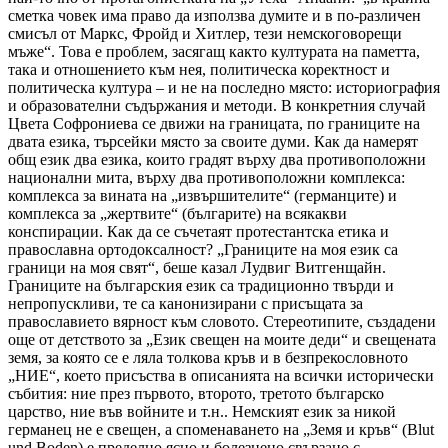
сметка човек има право да използва думите и в по-различен
смисъл от Маркс, Фройд и Хитлер, тези немскоговорещи
мъже“. Това е проблем, засягащ както културата на паметта,
така и отношението към нея, политическа коректност и
политическа култура – и не на последно място: историография
и образователни съдържания и методи. В конкретния случай
Цвета Софрониева се движи на границата, по границите на
двата езика, търсейки място за своите думи. Как да намерят
общ език два езика, които градят върху два противоположни
национални мита, върху два противоположни комплекса:
комплекса за вината на „извършителите“ (германците) и
комплекса за „жертвите“ (българите) на всякакви
конспирации. Как да се съчетаят протестантска етика и
православна ортодоксалност? „Границите на моя език са
граници на моя свят“, беше казал Лудвиг Витгенщайн.
Границите на българския език са традиционно твърди и
непропускливи, те са канонизирани с присъщата за
православието вярност към словото. Стереотипите, създадени
още от детството за „Език свещен на моите деди“ и свещената
земя, за която се е ляла толкова кръв и в безпрекословното
„НИЕ“, което присъства в описанията на всички исторически
събития: ние през първото, второто, третото българско
царство, ние във войните и т.н.. Немският език за никой
германец не е свещен, а споменаването на „Земя и кръв“ (Blut
und Boden) е пределно ясно и болезнено свързано с