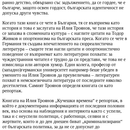
ранно детство, обвързано със задължението, да се гордее, че е
българче, защото освен гордост, българската идентичност не
допуска други чувства.
Когато тази книга се чете в България, тя се възприема като
история и това е заслугата на Илия Троянов, че тази история
се запазва в споменната култура – с наглите цитати на Тодор
Живков и опортюнизма на българската преса. Когато се чете в
Германия тя създава впечатлението на сюрреалистична
литература – същите тези нагли цитати и опортюнистично
поведение се възприемат като литературни похвати: за
чуждестранния читател е трудно да си представи, че това не е
измислица или авторов хумор. Един колега, професор от
(западно)германски университет например беше убеден в
умението на Илия Троянов да преувеличава – литературен
похват в немскоезичната литература от последните няколко
десетилетия. Самият Троянов определя книгата си като
репортаж.
Книгата на Илия Троянов „Кучешки времена“ е репортаж, в
който е документирана информацията от последния половин
век, въз основа на наблюдения и интервюта както с успели,
така и с неуспели политици, с работници, селяни и с
жертвите, които и до ден днешен биват „криминализирани“
от българската политика, за да не се допуснат до