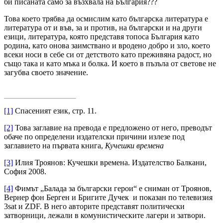
би писаната само за възхвала на България???
Това което трябва да осмислим като българска литература е
литература от и във, за и против, на български и на други
езици, литература, която представя топоса България като
родина, като онова заимствано и вродено добро и зло, което
всеки носи в себе си от детството като преживяна радост, но
също така и като мъка и болка. И което в пъзъла от светове не
загубва своето значение.
[1]
Спасеният език, стр. 11.
[2]
Това заглавие на превода е предложено от него, преводът
обаче по определени издателски причини излезе под
заглавието на първата книга,
Кучешки времена
[3]
Илия Троянов: Кучешки времена. Издателство Балкани,
София 2008.
[4]
Фимът „Балада за български герои“ е сниман от Троянов,
Вернер фон Берген и Бригите Дучек и показан по телевизия
3sat и ZDF. В него авторите представят политически
затворници, лежали в комунистическите лагери и затвори.