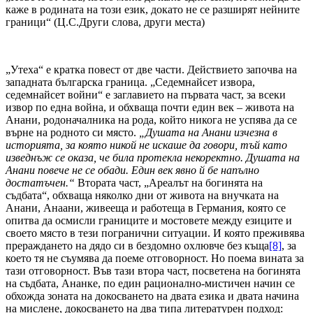
каже в родината на този език, докато не се разширят нейните
граници“ (Ц.С.Други слова, други места)
„Утеха“ е кратка повест от две части. Действието започва на
западната българска граница. „Седемнайсет извора,
седемнайсет войни“ е заглавието на първата част, за всеки
извор по една война, и обхваща почти един век – живота на
Анани, родоначалника на рода, който никога не успява да се
върне на родното си място.
„Душата на Анани изчезна в
историята, за която никой не искаше да говори, тъй като
изведнъж се оказа, че била протекла некоректно. Душата на
Анани повече не се обади. Един век явно й бе напълно
достатъчен.“
Втората част, „Ареалът на богинята на
съдбата“, обхваща няколко дни от живота на внучката на
Анани, Анаани, живееща и работеща в Германия, която се
опитва да осмисли границите и мостовете между езиците и
своето място в тези погранични ситуации. И която преживява
прераждането на дядо си в бездомно охлювче без къща
[8]
, за
което тя не съумява да поеме отговорност. Но поема вината за
тази отговорност. Във тази втора част, посветена на богинята
на съдбата, Ананке, по един рационално-мистичен начин се
обхожда зоната на докосването на двата езика и двата начина
на мислене, докосването на два типа литературен подход: