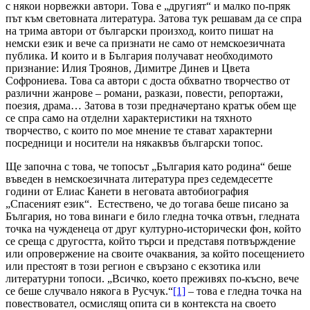
с някои норвежки автори. Това е „другият“ и малко по-пряк
път към световната литература. Затова тук решавам да се спра
на трима автори от български произход, които пишат на
немски език и вече са признати не само от немскоезичната
публика. И които и в България получават необходимото
признание: Илия Троянов, Димитре Динев и Цвета
Софрониева. Това са автори с доста обхватно творчество от
различни жанрове – романи, разкази, повести, репортажи,
поезия, драма… Затова в този предначертано кратък обем ще
се спра само на отделни характеристики на тяхното
творчество, с които по мое мнение те стават характерни
посредници и носители на някаквъв български топос.
Ще започна с това, че топосът „България като родина“ беше
въведен в немскоезичната литература през седемдесетте
години от Елиас Канети в неговата автобиография
„Спасеният език“. Естествено, че до тогава беше писано за
България, но това винаги е било гледна точка отвън, гледната
точка на чужденеца от друг културно-исторически фон, който
се среща с другостта, който търси и представя потвърждение
или опровержение на своите очаквания, за който посещението
или престоят в този регион е свързано с екзотика или
литературни топоси. „Всичко, което преживях по-късно, вече
се беше случвало някога в Русчук.“
[1]
– това е гледна точка на
повествовател, осмислящ опита си в контекста на своето