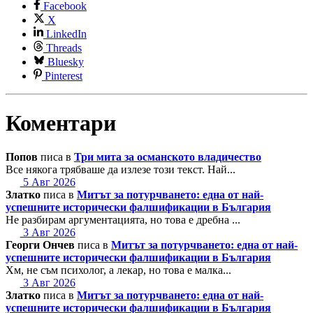
Facebook
X
LinkedIn
Threads
Bluesky
Pinterest
Коментари
Попов
писа в
Три мита за османското владичество
Все някога трябваше да излезе този текст. Най...
5 Авг 2026
Златко
писа в
Митът за потурчването: една от най-
успешните исторически фалшификации в България
Не разбирам аргументацията, но това е дребна ...
3 Авг 2026
Георги Ончев
писа в
Митът за потурчването: една от най-
успешните исторически фалшификации в България
Хм, не съм психолог, а лекар, но това е малка...
3 Авг 2026
Златко
писа в
Митът за потурчването: една от най-
успешните исторически фалшификации в България