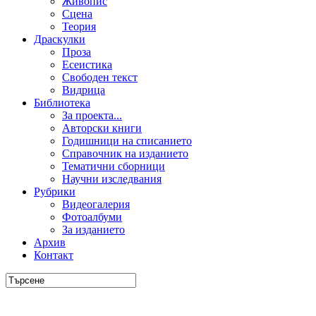
Живопис
Сцена
Теория
Драскулки
Проза
Есеистика
Свободен текст
Видрица
Библиотека
За проекта...
Авторски книги
Годишници на списанието
Справочник на изданието
Тематични сборници
Научни изследвания
Рубрики
Видеогалерия
Фотоалбуми
За изданието
Архив
Контакт