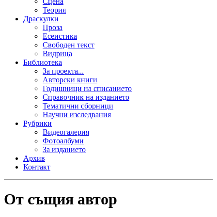
Сцена
Теория
Драскулки
Проза
Есеистика
Свободен текст
Видрица
Библиотека
За проекта...
Авторски книги
Годишници на списанието
Справочник на изданието
Тематични сборници
Научни изследвания
Рубрики
Видеогалерия
Фотоалбуми
За изданието
Архив
Контакт
От същия автор