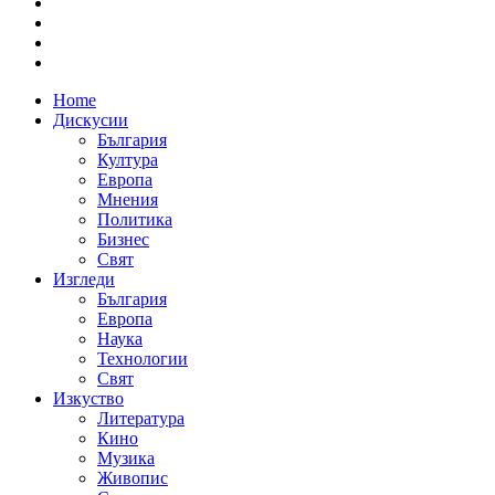
Home
Дискусии
България
Култура
Европа
Мнения
Политика
Бизнес
Свят
Изгледи
България
Европа
Наука
Технологии
Свят
Изкуство
Литература
Кино
Музика
Живопис