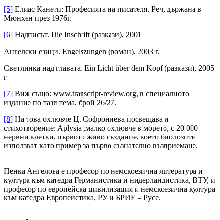
[5]
Елиас Канети: Професията на писателя. Реч, държана в
Мюнхен през 1976г.
[6]
Надписът. Die Inschrift (разкази), 2001
Ангелски езици. Engelszungen (роман), 2003 г.
Светлинка над главата. Ein Licht über dem Kopf (разкази), 2005
г
[7]
Виж също: www.transcript-review.org, в специалното
издание по тази тема, брой 26/27.
[8]
На това охлювче Ц. Софрониева посвещава и
стихотворение: Aplysia ,малко охлювче в морето, с 20 000
нервни клетки, първото живо създание, което биолозите
използват като пример за първо съзнателно възприемане.
Пенка Ангелова е професор по немскоезична литература и
култура към катедра Германистика и нидерландистика, ВТУ, и
професор по европейска цивилизация и немскоезична култура
към катедра Европеистика, РУ и БРИЕ – Русе.