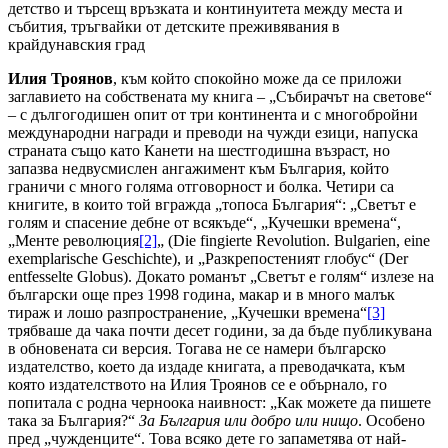
детство и търсещ връзката и континуитета между места и
събития, тръгвайки от детските преживявания в
крайдунавския град
Илия Троянов
, към който спокойно може да се приложи
заглавието на собствената му книга – „Събирачът на светове“
– с дългогодишен опит от три континента и с многобройни
международни награди и преводи на чужди езици, напуска
страната също като Канети на шестгодишна възраст, но
запазва недвусмислен ангажимент към България, който
граничи с много голяма отговорност и болка. Четири са
книгите, в които той вгражда „топоса България“: „Светът е
голям и спасение дебне от всякъде“, „Кучешки времена“,
„Менте революция
[2]
„ (Die fingierte Revolution. Bulgarien, eine
exemplarische Geschichte), и „Разкрепостеният глобус“ (Der
entfesselte Globus). Докато романът „Светът е голям“ излезе на
български още през 1998 година, макар и в много малък
тираж и лошо разпространение, „Кучешки времена“
[3]
трябваше да чака почти десет години, за да бъде публикувана
в обновената си версия. Тогава не се намери българско
издателство, което да издаде книгата, а преводачката, към
която издателството на Илия Троянов се е обърнало, го
попитала с родна черноока наивност: „Как можете да пишете
така за България?“
За България или добро или нищо
. Особено
пред „чужденците“. Това всяко дете го запаметява от най-