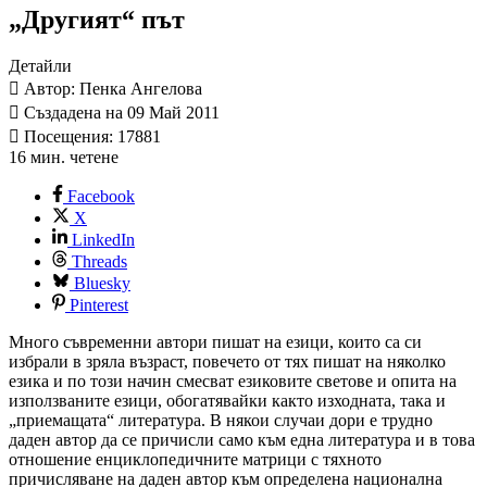
„Другият“ път
Детайли
Автор: Пенка Ангелова
Създадена на 09 Май 2011
Посещения: 17881
16 мин. четене
Facebook
X
LinkedIn
Threads
Bluesky
Pinterest
Много съвременни автори пишат на езици, които са си
избрали в зряла възраст, повечето от тях пишат на няколко
езика и по този начин смесват езиковите светове и опита на
използваните езици, обогатявайки както изходната, така и
„приемащата“ литература. В някои случаи дори е трудно
даден автор да се причисли само към една литература и в това
отношение енциклопедичните матрици с тяхното
причисляване на даден автор към определена национална