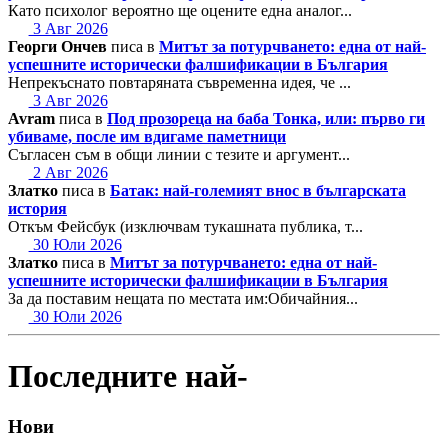
Като психолог вероятно ще оцените една аналог...
3 Авг 2026
Георги Ончев
писа в
Митът за потурчването: една от най-
успешните исторически фалшификации в България
Непрекъснато повтаряната съвременна идея, че ...
3 Авг 2026
Avram
писа в
Под прозореца на баба Тонка, или: първо ги
убиваме, после им вдигаме паметници
Съгласен съм в общи линии с тезите и аргумент...
2 Авг 2026
Златко
писа в
Батак: най-големият внос в българската
история
Откъм Фейсбук (изключвам тукашната публика, т...
30 Юли 2026
Златко
писа в
Митът за потурчването: една от най-
успешните исторически фалшификации в България
За да поставим нещата по местата им:Обичайния...
30 Юли 2026
Последните най-
Нови