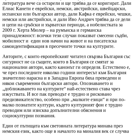
литература вече са остарели и ще трябва да се коригират. Дали
Елиас Канети е еврейски, немски, австрийски, швейцарски,
испански или български автор, дали Кафка е еврейски, чешки,
немски или австрийски, и дали Иво Андрич трябва да се дели
и цепи на сръбски и хърватски периоди, а нобелистката за
2009 г. Херта Мюлер – на румънска и германска
принадлежност: всички тези случаи показват смесени съдби,
мобилност и един нов начин на живот и на писателска
самоидентификация в пресечните точки на културите.
Авторите, с които европейският читател свързва България със
сигурност не са същите, които в България се смятат за
национални автори, както канонът ги определя. Естествено е,
че през последните няколко години интересът към България
значително нарасна и в Западна Европа бяха преведени и
някои съвременни български автори. Опознаването и
„доближаването на културите“ най-естествено става чрез
изкуствата. И все пак преводът е трудно и рисковано
предизвикателство, особено при „малките езици“ и при по-
малко познатите култури, където културният фон е трудно
преводим или изисква допълнителни обяснения и
социокултурни познания.
Един от пътищата към световната литература минава през
немския език, както още в началото на миналия век се случва