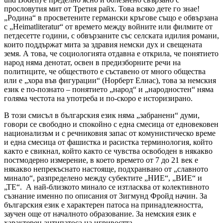
прословутия мит от Третия райх. Това всяко дете го знае!
„Родина“ в просветените германски кръгове също е обвързана
с „Heimatliteratur“ от времето между войните или филмите от
петдесетте години, с обвързаните със селската идилия романи,
които поддържат мита за здравия немски дух и свещената
земя. А това, че социологията отдавна е открила, че понятието
народ няма денотат, освен в предизборните речи на
политиците, че обществото е съставено от много общества
или е „хора във фигурации“ (Норберт Елиас), това за немския
език е по-познато – понятието „народ“ и „народностен“ няма
голяма честота на употреба и по-скоро е историзирано.
В този смисъл в българския език няма „забранени“ думи,
говори се свободно и спокойно с една смесица от едновековен
национализъм и с речниковия запас от комунистическо време
и една смесица от фашистка и расистка терминология, който
както е свикнал, който както се чувства освободен в някакво
постмодерно измерение, в което времето от 7 до 21 век е
някакво непрекъснато настояще, подхранвано от „славното
минало“, разпределено между субектите „НИЕ“, „ВИЕ“ и
„ТЕ“. А най-близкото минало се изтласква от колективното
съзнание именно по описания от Зигмунд Фройд начин. За
българския език е характерен патоса на принадлежността,
заучен още от началното образование. За немския език е
характерен антипатоса на игривостта.