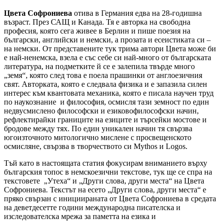
Цвета Софрониева
отива в Германия едва на 28-годишна
възраст. През САЩ и Канада. Тя е авторка на свободна
професия, която сега живее в Берлин и пише поезия на
български, английски и немски, а прозата и есеистиката си –
на немски. От представените тук трима автори Цвета може би
е най-ненемска, взела е със себе си най-много от българската
литература, на подметките й се е залепила твърде много
„земя“, която след това е поела прашинки от англоезичния
свят. Авторката, която е следвала физика и е запазила силен
интерес към квантовата механика, която е писала научен труд
по наукознание и философия, осмисля тази земност по един
недвусмислено философски и езиковофилософски начин,
рефлектирайки границите на езиците и търсейки мостове и
бродове между тях. По един уникален начин тя свързва
югоизточното митологично мислене с просвещенското
осмисляне, свързва в творчеството си Mythos и Logos.
Тъй като в настоящата статия фокусирам вниманието върху
българския топос в немскоезични текстове, тук ще се спра на
текстовете „Утеха“ и „Други слова, други места“ на Цвета
Софрониева. Текстът на есето „Други слова, други места“ е
пряко свързан с инициираната от Цвета Софрониева в средата
на деветдесетте години международна писателска и
изследователска мрежа за паметта на езика и