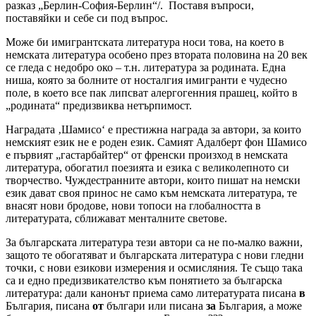
разказ „Берлин-София-Берлин“/. Поставя въпроси,
поставяйки и себе си под въпрос.
Може би имигрантската литература носи това, на което в
немската литература особено през втората половина на 20 век
се гледа с недобро око – т.н. литература за родината. Една
ниша, която за болните от носталгия имигранти е чудесно
поле, в което все пак липсват алергогенния прашец, който в
„родината“ предизвиква нетърпимост.
Наградата ‚Шамисо‘ е престижна награда за автори, за които
немският език не е роден език. Самият Адалберт фон Шамисо
е първият „гастарбайтер“ от френски произход в немската
литература, обогатил поезията и езика с великолепното си
творчество. Чуждестранните автори, които пишат на немски
език дават своя принос не само към немската литература, те
внасят нови бродове, нови топоси на глобалността в
литературата, сближават менталните светове.
За българската литература тези автори са не по-малко важни,
защото те обогатяват и българската литература с нови гледни
точки, с нови езикови измерения и осмисляния. Те също така
са и едно предизвикателство към понятието за българска
литература: дали канонът приема само литературата писана
в
България, писана
от
българи или писана
за
България, а може