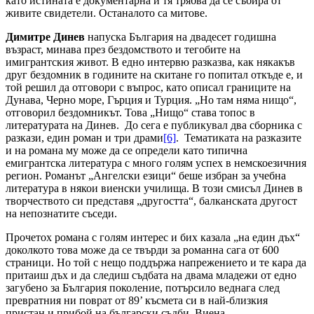
като истината е документарна и тя трябва да се събира от
живите свидетели. Останалото са митове.
Димитре Динев
напуска България на двадесет годишна
възраст, минава през бездомството и тегобите на
имигрантския живот. В едно интервю разказва, как някакъв
друг бездомник в годините на скитане го попитал откъде е, и
той решил да отговори с въпрос, като описал границите на
Дунава, Черно море, Гърция и Турция. „Но там няма нищо“,
отговорил бездомникът. Това „Нищо“ става топос в
литературата на Динев. До сега е публикувал два сборника с
разкази, един роман и три драми
[6]
. Тематиката на разказите
и на романа му може да се определи като типична
емигрантска литература с много голям успех в немскоезичния
регион. Романът „Ангелски езици“ беше избран за учебна
литература в някои виенски училища. В този смисъл Динев в
творчеството си представя „другостта“, балканската другост
на непознатите съседи.
Прочетох романа с голям интерес и бих казала „на един дъх“
доколкото това може да се твърди за романна сага от 600
страници. Но той с нещо поддържа напрежението и те кара да
притаиш дъх и да следиш съдбата на двама младежи от едно
загубено за България поколение, потърсило веднага след
превратния ни поврат от 89’ късмета си в най-близкия
пристан и прибой на български съдби, Виена.