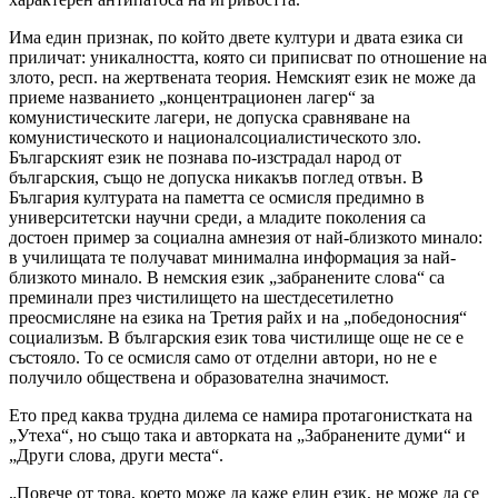
Има един признак, по който двете култури и двата езика си
приличат: уникалността, която си приписват по отношение на
злото, респ. на жертвената теория. Немският език не може да
приеме названието „концентрационен лагер“ за
комунистическите лагери, не допуска сравняване на
комунистическото и националсоциалистическото зло.
Българският език не познава по-изстрадал народ от
българския, също не допуска никакъв поглед отвън. В
България културата на паметта се осмисля предимно в
университетски научни среди, а младите поколения са
достоен пример за социална амнезия от най-близкото минало:
в училищата те получават минимална информация за най-
близкото минало. В немския език „забранените слова“ са
преминали през чистилището на шестдесетилетно
преосмисляне на езика на Третия райх и на „победоносния“
социализъм. В българския език това чистилище още не се е
състояло. То се осмисля само от отделни автори, но не е
получило обществена и образователна значимост.
Ето пред каква трудна дилема се намира протагонистката на
„Утеха“, но също така и авторката на „Забранените думи“ и
„Други слова, други места“.
„Повече от това, което може да каже един език, не може да се