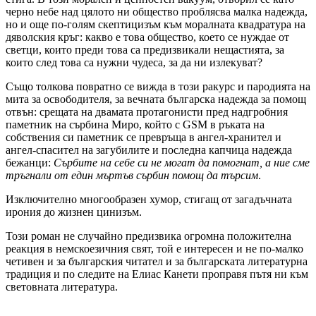
черно небе над цялото ни общество проблясва малка надежда,
но и още по-голям скептицизъм към моралната квадратура на
дяволския кръг: какво е това общество, което се нуждае от
светци, които преди това са предизвикали нещастията, за
които след това са нужни чудеса, за да ни излекуват?
Също толкова повратно се вижда в този ракурс и пародията на
мита за освободителя, за вечната българска надежда за помощ
отвън: срещата на двамата протагонисти пред надгробния
паметник на сърбина Миро, който с GSM в ръката на
собствения си паметник се превръща в ангел-хранител и
ангел-спасител на загубилите и последна капчица надежда
бежанци:
Сърбите на себе си не могат да помогнат, а ние сме
тръгнали от един мъртъв сърбин помощ да търсим
.
Изключително многообразен хумор, стигащ от загадъчната
ирония до жизнен цинизъм.
Този роман не случайно предизвика огромна положителна
реакция в немскоезичния свят, той е интересен и не по-малко
четивен и за българския читател и за българската литературна
традиция и по следите на Елиас Канети проправя пътя ни към
световната литература.