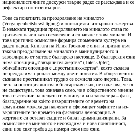
националистичните дискурси твърде рядко се разсъждава и се
рефлектира по този въпрос.
Това са понятията за преодоляване на миналото
(Vergangenheitsbewältigung) и опозицията извършител-жертва.
В немската традиция преодоляването на миналото става по
критичен начин като осмисляне и справяне с това минало. И
това критично осмисляне формира споменната култура на
даден народ. Книгата на Илия Троянов е опит и призив към
такова преодоляване на миналото в манипулираното и
завоалирано от митове българско настояще. В българския език
ня­ма­ опозиция „Извършител-жертва“ (Täter-Opfer),
обичайната опозиция е „престъпник-жертва“, която създава
непреодолима пропаст между двете понятия. В общественото
съзнание престъпникът трудно се осмисля като жертва. Това,
че тази опозиция липсва в бъл­гар­ския език, не означава, че тя
не съществува, това означава само, че в об­щественото мнение
това състояние на нещата се манипулира и за­воа­ли­ра – факт,
благодарение на който извършителите от времето на
комунизма можаха да навлязат и сформират мафиите на из­
вър­ши­те­ли­те по времето на фасадната демокрация. А
жертвите си остават същите и биват криминализирани. За
осмисляне на миналото е необходима и нова понятийност,
един нов свят трябва да намери своя нов език.