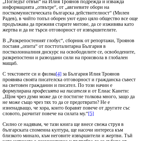
„Погледът отвън“ на Илия Троянов подрежда и изважда
информацията „отвътре“, от „авгиевите обори на
посткомунистическата българска действителност“ (Милен
Радев), в чийто топъл оборен уют едно цяло общество все още
продължава да преживя старите митове, да се изживява като
жертва и да не търси отговорност от извършителите.
В „Разкрепостеният глобус“, сборник от репортажи, Троянов
поставя „опита“ от посттоталитарна България в
постколониалния дискурс на освободилите се, освободените,
разкрепостени и разюздани сили на произвола в глобален
мащаб.
С текстовете си и филма
[4]
за България Илия Троянов
проявява своята писателска отговорност и гражданска съвест
на световен гражданин и писател. По този начин е
формулирана
професията на писателя
и от Елиас Канети:
„Щом чрез думи може да се постигне толкова много, защо да
не може също чрез тях то да се предотврати? Не е
изненадващо, че хора, които боравят повече от другите със
словото, разчитат повече на силата му.“
[5]
Силно се надявам, че тази книга ще внесе свежа струя в
българската споменна култура, ще насочи интереса към
близкото минало, към неговите извършители и жертви. Тъй