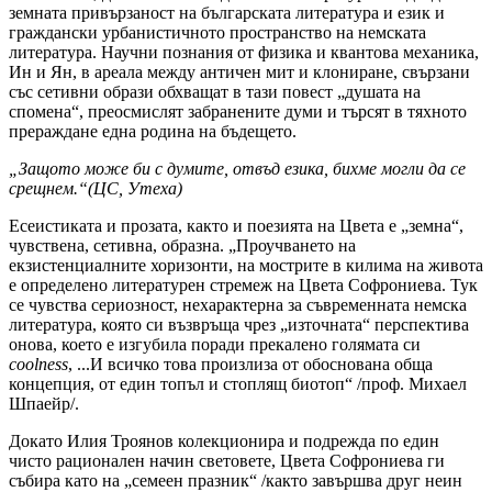
земната привързаност на българската литература и език и
граждански урбанистичното пространство на немската
литература. Научни познания от физика и квантова механика,
Ин и Ян, в ареала между античен мит и клониране, свързани
със сетивни образи обхващат в тази повест „душата на
спомена“, преосмислят забранените думи и търсят в тяхното
прераждане една родина на бъдещето.
„Защото може би с думите, отвъд езика, бихме могли да се
срещнем.“(ЦС, Утеха)
Есеистиката и прозата, както и поезията на Цвета е „земна“,
чувствена, сетивна, образна. „Проучването на
екзистенциалните хоризонти, на мострите в килима на живота
е определено литературен стремеж на Цвета Софрониева. Тук
се чувства сериозност, нехарактерна за съвременната немска
литература, която си възвръща чрез „източната“ перспектива
онова, което е изгубила поради прекалено голямата си
coolness
, ...И всичко това произлиза от обоснована обща
концепция, от един топъл и стоплящ биотоп“ /проф. Михаел
Шпаейр/.
Докато Илия Троянов колекционира и подрежда по един
чисто рационален начин световете, Цвета Софрониева ги
събира като на „семеен празник“ /както завършва друг неин