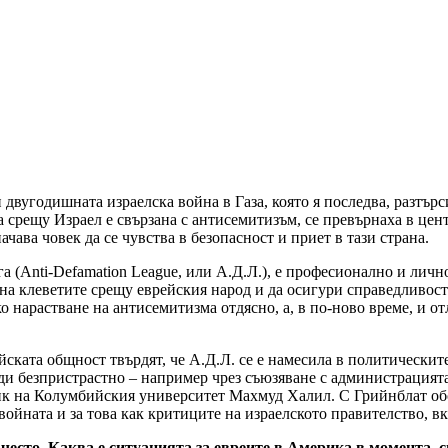
 двугодишната израелска война в Газа, която я последва, разтърс
 срещу Израел е свързана с антисемитизъм, се превърнаха в цент
ачава човек да се чувства в безопасност и приет в тази страна.
(Anti-Defamation League, или А.Д.Л.), е професионално и лично
 на клеветите срещу еврейския народ и да осигури справедливос
о нарастване на антисемитизма отдясно, а, в по-ново време, и от
ската общност твърдят, че А.Д.Л. се е намесила в политическите
ди безпристрастно – например чрез съюзяване с администрацията
ик на Колумбийския университет Махмуд Халил. С Грийнблат обс
ойната и за това как критиците на израелското правителство, вк
е често. Каква е ситуацията за евреите в Америка в момента,