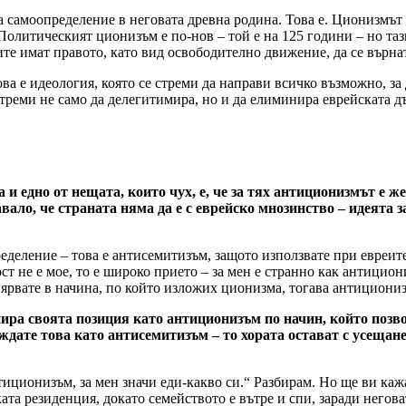
а самоопределение в неговата древна родина. Това е. Ционизмът 
 Политическият ционизъм е по-нов – той е на 125 години – но та
ите имат правото, като вид освободително движение, да се върнат
ва е идеология, която се стреми да направи всичко възможно, за
треми не само да делегитимира, но и да елиминира еврейската д
а и едно от нещата, които чух, е, че за тях антиционизмът е 
авало, че страната няма да е с еврейско мнозинство – идеята
ределение – това е антисемитизъм, защото използвате при евреит
т не е мое, то е широко прието – за мен е странно как антицион
 вярвате в начина, по който изложих ционизма, тогава антициониз
ира своята позиция като антиционизъм по начин, който позво
дате това като антисемитизъм – то хората остават с усещане
антиционизъм, за мен значи еди-какво си.“ Разбирам. Но ще ви к
ата резиденция, докато семейството е вътре и спи, заради негова