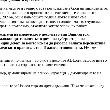
е нагласите и заедно с това регистрираме броя на инцидентите.
и нагласи, като процент от населението, се е повече от
, 2024-а, беше най-лошата година, която някога сме
еше петият път за последните шест години, когато счупихме
кратно по-голямо, отколкото когато започнах работа.
жители на израелското посолство във Вашингтон,
аложниците, палежът в дома на губернатора на
дин дебат, за който искам да разбера вашата перспектива
зраелското правителство. Имаме антиционизъм. Имаме
литици и политики – то бих ви посочил ADL.org, защото ние го
литиките на израелското правителство.
пример, демонизиране на всички израелци. Демонизирането на
оворите за Израел спрямо други държави. Така че когато видя