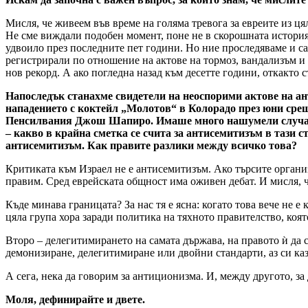
Мисля, че живеем във време на голяма тревога за евреите из ця
Не сме виждали подобен момент, поне не в скорошната история.
удвоило през последните пет години. Но ние проследяваме и сам
регистрирали по отношение на актове на тормоз, вандализъм и
нов рекорд. А ако погледна назад към десетте години, откакто 
Напоследък станахме свидетели на неоспорими актове на ан
нападението с коктейл „Молотов“ в Колорадо през юни сре
Пенсилвания Джош Шапиро. Имаше много нашумели случаи на 
– какво в крайна сметка се счита за антисемитизъм в тази
антисемитизъм. Как правите разлики между всичко това?
Критиката към Израел не е антисемитизъм. Ако търсите органи
правим. Сред еврейската общност има оживен дебат. И мисля, ч
Къде минава границата? За нас тя е ясна: когато това вече не 
цяла група хора заради политика на тяхното правителство, която
Второ – делегитимирането на самата държава, на правото ѝ да 
демонизиране, делегитимиране или двойни стандарти, аз си каз
А сега, нека да говорим за антиционизма. И, между другото, за
Моля, дефинирайте и двете.