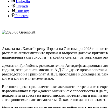
LinkedIn
Threads
Bluesky
Pinterest
Атаката на „Хамас“ срещу Израел на 7 октомври 2023 г. и почти
ръстът на антисемитските прояви и въпросът доколко критиката
националната сигурност и – в крайна сметка – за това какво озн
Джонатан Грийнблат, ръководител на Антидифамационната лига 
години, официалната мисия на А.Д.Л. е „да се противопостави
ръководство на Грийнблат А.Д.Л. проследява и докладва за рязк
кое е и кое не е антисемитизъм.
В същото време про-палестински активисти вътре и извън еврей
първоначалната ѝ гражданска мисия и със способността ѝ да съ
подкрепата за ареста на палестинския протестиращ и възпитан
антиционизмът е антисемитизъм. Исках също да го попитам за в
Искам да започна с важен въпрос, за който знам, че мислит