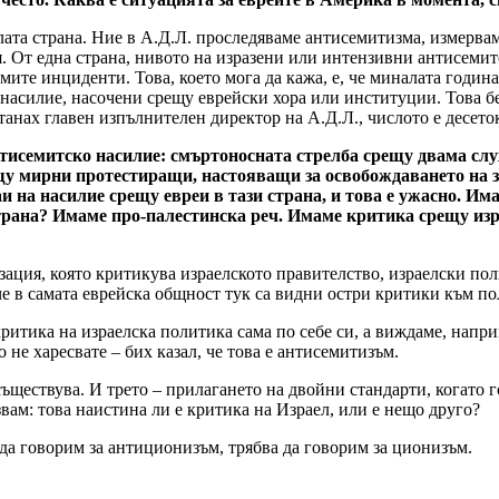
лата страна. Ние в А.Д.Л. проследяваме антисемитизма, измервам
 От една страна, нивото на изразени или интензивни антисемитск
ите инциденти. Това, което мога да кажа, е, че миналата година
 насилие, насочени срещу еврейски хора или институции. Това б
станах главен изпълнителен директор на А.Д.Л., числото е десето
тисемитско насилие:
смъртоносната стрелба срещу двама слу
щу мирни протестиращи, настояващи за освобождаването на з
насилие срещу евреи в тази страна, и това е ужасно. Има е
 страна? Имаме про-палестинска реч. Имаме критика срещу и
зация, която критикува израелското правителство, израелски по
е в самата еврейска общност тук са видни остри критики към по
е критика на израелска политика сама по себе си, а виждаме, на
 не харесвате – бих казал, че това е антисемитизъм.
съществува. И трето – прилагането на двойни стандарти, когато г
вам: това наистина ли е критика на Израел, или е нещо друго?
 да говорим за антиционизъм, трябва да говорим за ционизъм.