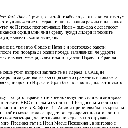
ew York Times
. Тръмп, каза той, трябвало да отправи ултиматум
ълното унищожение на страната ви, на вашия режим и на вашия
ктът, че Петреъс препоръчваше Иран – държава с деветдесет
мерикански официални лица срещу чужди лидери и техните
да управляват своята империя.
яване на уран във Фордо и Натанз и изстреляха ракети
осле той побърза да обяви победа, заявявайки, че ударите
 с няколко месеца); след това той убеди Израел и Иран да
 беше убит, въпреки заплахите на Израел, а САЩ не
Хирошима („онова тогава спря много сражения, и това сега
овече, но докато Израел и Иран бяха във война, палестинското
няху – защото израелските военновъздушни сили елиминираха
гипетските ВВС в първата сутрин на Шестдневната война от
и сериозни щети в Хайфа и Тел Авив и причинявайки смъртта на
п – който можеше да се представи едновременно като воин и
своя електорат, че не започва поредна скъпо струваща
за мир. Президентът на Иран Масуд Пезешкиан, в интервю с