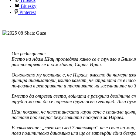
Threads
Bluesky
Pinterest
От редакцията:
Есето на Адам Шац проследява какво се е случило в Близки
разпростряла се и към Ливан, Сирия, Иран.
Основното му послание е, че Израел, вместо да намери из
цитира анализатори, които казват, че страната се е нас
по-реална в реториката и практиките на заселниците по З
Вместо да отрезви света, войната е разкрила двойните 
трудно могат да се нарекат друго освен геноцид. Така ду
Шац показва, че палестинската кауза вече е станала цент
поставя под въпрос безусловната подкрепа за Израел.
В заключение: „светът след 7 октомври“ не е свят на мир,
нова политическа динамика или ще се затвърди една безкра