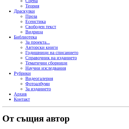
Сцена
Теория
Драскулки
Проза
Есеистика
Свободен текст
Видрица
Библиотека
За проекта...
Авторски книги
Годишници на списанието
Справочник на изданието
Тематични сборници
Научни изследвания
Рубрики
Видеогалерия
Фотоалбуми
За изданието
Архив
Контакт
От същия автор