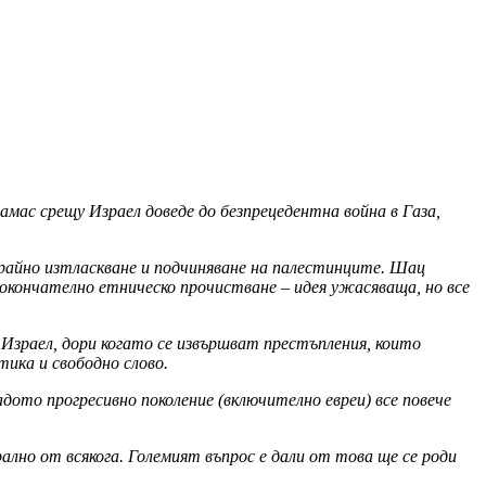
Хамас срещу Израел доведе до безпрецедентна война в Газа,
трайно изтласкване и подчиняване на палестинците. Шац
 окончателно етническо прочистване – идея ужасяваща, но все
Израел, дори когато се извършват престъпления, които
ика и свободно слово.
дото прогресивно поколение (включително евреи) все повече
рално от всякога. Големият въпрос е дали от това ще се роди