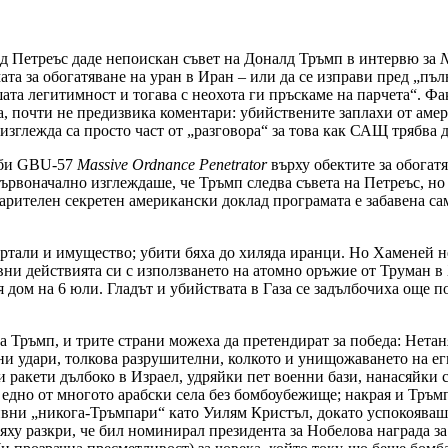
ид Петреъс даде непоискан съвет на Доналд Тръмп в интервю за
N
ата за обогатяване на уран в Иран – или да се изправи пред „п
ата легитимност и тогава с неохота ги пръскаме на парчета“. Фа
за, почти не предизвика коментари: убийствените заплахи от а
изглежда са просто част от „разговора“ за това как САЩ трябва 
мби GBU-57
Massive Ordnance Penetrator
върху обектите за обогат
рвоначално изглеждаше, че Тръмп следва съвета на Петреъс, но п
ителен секретен американски доклад програмата е забавена само
ртали и имущество; убити бяха до хиляда иранци. Но Хаменей не
и действията си с използването на атомно оръжие от Труман в 
 дом на 6 юли. Гладът и убийствата в Газа се задълбочиха още п
а Тръмп, и трите страни можеха да претендират за победа: Нета
и удари, толкова разрушителни, колкото и унищожаването на е
ни ракети дълбоко в Израел, удряйки пет военни бази, нанасяйк
едно от многото арабски села без бомбоубежище; накрая и Тръм
ни „никога-Тръмпари“ като Уилям Кристъл, докато успокояваше 
няху разкри, че бил номинирал президента за Нобелова награда 