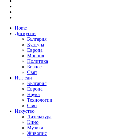
Home
Дискусии
България
Култура
Европа
Мнения
Политика
Бизнес
Свят
Изгледи
България
Европа
Наука
Технологии
Свят
Изкуство
Литература
Кино
Музика
Живопис