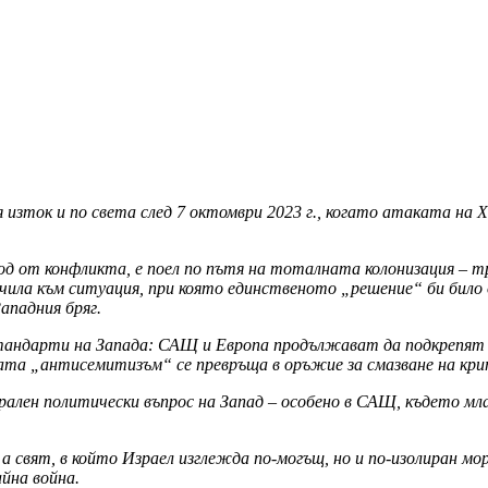
я изток и по света след 7 октомври 2023 г., когато атаката на 
ход от конфликта, е поел по пътя на тоталната колонизация – 
очила към ситуация, при която единственото „решение“ би било
ападния бряг.
стандарти на Запада: САЩ и Европа продължават да подкрепят 
мата „антисемитизъм“ се превръща в оръжие за смазване на крит
рален политически въпрос на Запад – особено в САЩ, където мла
 а свят, в който Израел изглежда по-могъщ, но и по-изолиран мо
йна война.