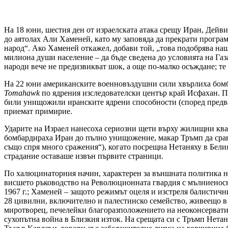
На 18 юни, шестия ден от израелската атака срещу Иран, Дейв
до аятолах Али Хаменей, като му заповяда да прекрати програм
народ“. Ако Хаменей откажел, добави той, „това подобрява наш
милиона души население – да бъде сведена до условията на Га
народи вече не предизвикват шок, а още по-малко осъждане; те 
На 22 юни американските военновъздушни сили хвърлиха бо
Tomahawk
по ядрения изследователски център край Исфахан. Пъ
били унищожили иранските ядрени способности (според предвар
приемат примирие.
Ударите на Израел нанесоха сериозни щети върху жилищни ква
бомбардираха Иран до пълно унищожение, макар Тръмп да сравн
също спря много сражения“), когато посрещна Нетаняху в Белия
страдание оставаше извън първите страници.
По халюцинаторния начин, характерен за външната политика н
висшето ръководство на Революционната гвардия с мълниеносн
1967 г.; Хаменей – защото режимът оцеля и изстреля балистич
28 цивилни, включително и палестинско семейство, живеещо в 
миротворец, печелейки благоразположението на неоконсерватив
сухопътна война в Близкия изток. На срещата си с Тръмп Нета