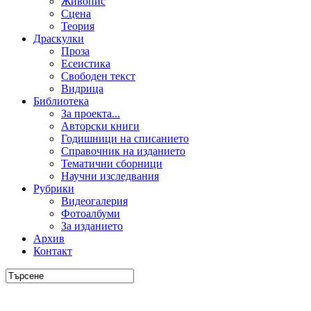
Живопис
Сцена
Теория
Драскулки
Проза
Есеистика
Свободен текст
Видрица
Библиотека
За проекта...
Авторски книги
Годишници на списанието
Справочник на изданието
Тематични сборници
Научни изследвания
Рубрики
Видеогалерия
Фотоалбуми
За изданието
Архив
Контакт