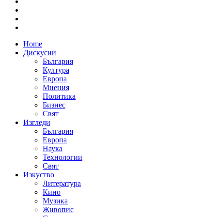
Home
Дискусии
България
Култура
Европа
Мнения
Политика
Бизнес
Свят
Изгледи
България
Европа
Наука
Технологии
Свят
Изкуство
Литература
Кино
Музика
Живопис