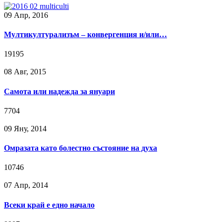
09 Апр, 2016
Мултикултурализъм – конвергенция и/или…
19195
08 Авг, 2015
Самота или надежда за януари
7704
09 Яну, 2014
Омразата като болестно състояние на духа
10746
07 Апр, 2014
Всеки край е едно начало