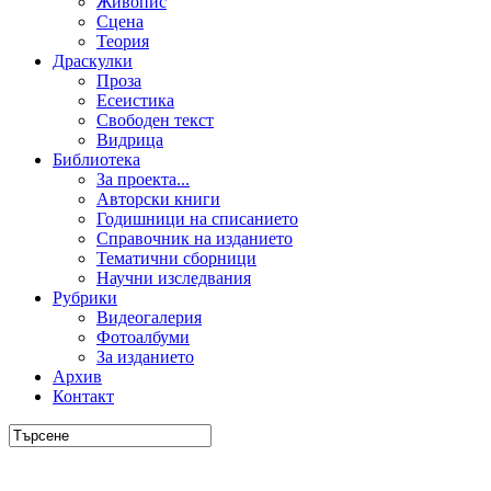
Живопис
Сцена
Теория
Драскулки
Проза
Есеистика
Свободен текст
Видрица
Библиотека
За проекта...
Авторски книги
Годишници на списанието
Справочник на изданието
Тематични сборници
Научни изследвания
Рубрики
Видеогалерия
Фотоалбуми
За изданието
Архив
Контакт