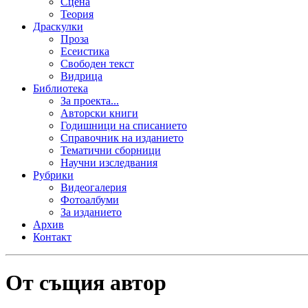
Сцена
Теория
Драскулки
Проза
Есеистика
Свободен текст
Видрица
Библиотека
За проекта...
Авторски книги
Годишници на списанието
Справочник на изданието
Тематични сборници
Научни изследвания
Рубрики
Видеогалерия
Фотоалбуми
За изданието
Архив
Контакт
От същия автор