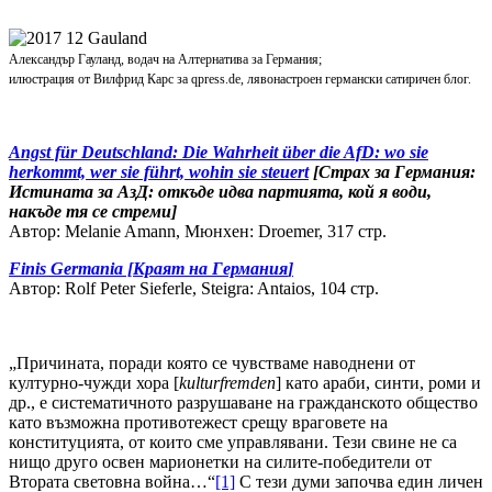
Александър Гауланд, водач на Алтернатива за Германия;
илюстрация от Вилфрид Карс за qpress.de, лявонастроен германски сатиричен блог.
Angst für Deutschland: Die Wahrheit über die AfD: wo sie
herkommt, wer sie führt, wohin sie steuert
[Страх за Германия:
Истината за АзД: откъде идва партията, кой я води,
накъде тя се стреми]
Автор: Melanie Amann, Мюнхен: Droemer, 317 стр.
Finis Germania [
Краят на Германия
]
Автор: Rolf Peter Sieferle, Steigra: Antaios, 104 стр.
„Причината, поради която се чувстваме наводнени от
културно-чужди хора [
kulturfremden
] като араби, синти, роми и
др., е систематичното разрушаване на гражданското общество
като възможна противотежест срещу враговете на
конституцията, от които сме управлявани. Тези свине не са
нищо друго освен марионетки на силите-победители от
Втората световна война…“
[1]
С тези думи започва един личен