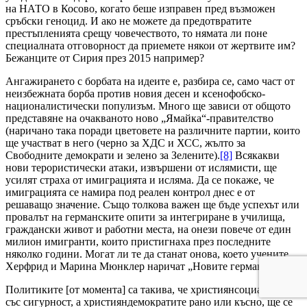
на НАТО в Косово, когато беше изправен пред възможен
сръбски геноцид. И ако не можете да предотвратите
престъпленията срещу човечеството, то нямата ли поне
специалната отговорност да приемете някои от жертвите им?
Бежанците от Сирия през 2015 например?
Ангажирането с борбата на идеите е, разбира се, само част от
неизбежната борба против новия десен и ксенофобско-
националистически популизъм. Много ще зависи от общото
представяне на очакваното ново „Ямайка“-правителство
(наричано така поради цветовете на различните партии, които
ще участват в него (черно за ХДС и ХСС, жълто за
Свободните демократи и зелено за Зелените).
[8]
Всякакви
нови терористически атаки, извършени от ислямисти, ще
усилят страха от имиграцията и исляма. Да се покаже, че
имиграцията се намира под реален контрол днес е от
решаващо значение. Също толкова важен ще бъде успехът или
провалът на германските опити за интегриране в училища,
граждански живот и работни места, на онези повече от един
милион имигранти, които пристигнаха през последните
няколко години. Могат ли те да станат онова, което учените
Херфрид и Марина Мюнклер наричат „Новите германци“?
[9]
Политиките [от момента] са такива, че християнсоциалистите
със сигурност, а християндемократите рано или късно, ще се