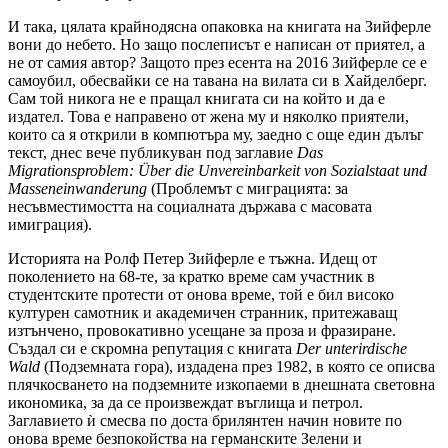
И така, цялата крайнодясна опаковка на книгата на Зийферле
вони до небето. Но защо послеписът е написан от приятел, а
не от самия автор? Защото през есента на 2016 Зийферле се е
самоубил, обесвайки се на тавана на вилата си в Хайделберг.
Сам той никога не е пращал книгата си на който и да е
издател. Това е направено от жена му и няколко приятели,
които са я открили в компютъра му, заедно с още един дълъг
текст, днес вече публикуван под заглавие
Das
Migrationsproblem: Über die Unvereinbarkeit von Sozialstaat und
Masseneinwanderung
(Проблемът с миграцията: за
несъвместимостта на социалната държава с масовата
имиграция).
Историята на Ролф Петер Зийферле е тъжна. Идещ от
поколението на 68-те, за кратко време сам участник в
студентските протести от онова време, той е бил високо
културен самотник и академичен странник, притежаващ
изтънчено, провокативно усещане за проза и фразиране.
Създал си е скромна репутация с книгата
Der unterirdische
Wald
(Подземната гора), издадена през 1982, в която се описва
плячкосването на подземните изкопаеми в днешната световна
икономика, за да се произвеждат въглища и петрол.
Заглавието ѝ смесва по доста брилянтен начин новите по
онова време безпокойства на германските Зелени и