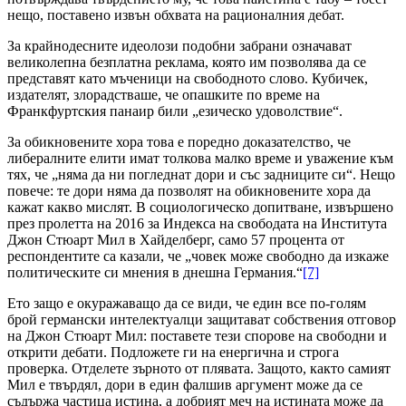
нещо, поставено извън обхвата на рационалния дебат.
За крайнодесните идеолози подобни забрани означават
великолепна безплатна реклама, която им позволява да се
представят като мъченици на свободното слово. Кубичек,
издателят, злорадстваше, че опашките по време на
Франкфуртския панаир били „езическо удоволствие“.
За обикновените хора това е поредно доказателство, че
либералните елити имат толкова малко време и уважение към
тях, че „няма да ни погледнат дори и със задниците си“. Нещо
повече: те дори няма да позволят на обикновените хора да
кажат какво мислят. В социологическо допитване, извършено
през пролетта на 2016 за Индекса на свободата на Института
Джон Стюарт Мил в Хайделберг, само 57 процента от
респондентите са казали, че „човек може свободно да изкаже
политическите си мнения в днешна Германия.“
[7]
Ето защо е окуражаващо да се види, че един все по-голям
брой германски интелектуалци защитават собствения отговор
на Джон Стюарт Мил: поставете тези спорове на свободни и
открити дебати. Подложете ги на енергична и строга
проверка. Отделете зърното от плявата. Защото, както самият
Мил е твърдял, дори в един фалшив аргумент може да се
съдържа частица истина, а добрият меч на истината може да