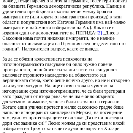
може да бъде наречено Източна Германия, тоест територията
на бившата Германска демократическа република. Налице е
удивително преобърнато съотношение между броя на
имигрантите (или хората от имигрантски произход) в тази
област и популисткия вот: Източна Германия има най-малко
имигранти и най-много избиратели на АзД. Както се е
изразил един от демонстрантите на ПЕГИДА:
[2]
„Днес в
Саксония няма почти никакви имигранти, но е налице
опасност от ислямизация на Германия след петдесет или сто
години“. Наложителен въпрос, както се вижда.
За да се обясни колективната психология на
източногерманското гласуване би било нужно повече
пространство, но нейните съставни части със сигурност
включват отровното наследство на обществото зад
Берлинската стена, което беше всичко друго, но не и отворено
или мултикултурно. Налице е освен това и чувство на
негодувание сред източногерманците, че са били третирани
като граждани от втора ръка: че не им е било обърнато
достатъчно внимание, че не са били вземани на сериозно.
Когато един уличен протест в малко саксонско градче беше
напълно игнориран от канцлерката Меркел, на посещение
там, един от протестиращите се оплака: „Тя не ни погледна
дори със задника си!“ Лесно можем да си представим някой
избирател на Тръмп със същите думи по адрес на Хилари