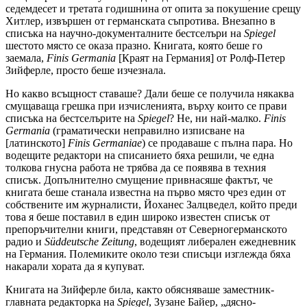
седемдесет и третата годишнина от опита за покушение срещу
Хитлер, извършен от германската съпротива. Внезапно в
списъка на научно-документалните бестселъри на
Spiegel
шестото място се оказа празно. Книгата, която беше го
заемала,
Finis Germania
[Краят на Германия] от Ролф-Петер
Зийферле, просто беше изчезнала.
Но какво всъщност ставаше? Дали беше се получила някаква
смущаваща грешка при изчисленията, върху които се прави
списъка на бестселърите на
Spiegel
? Не, ни най-малко.
Finis
Germania
(граматически неправилно изписване на
[латинското]
Finis Germaniae
) се продаваше с пълна пара. Но
водещите редактори на списанието бяха решили, че една
толкова гнусна работа не трябва да се появява в техния
списък. Допълнително смущение привнасяше фактът, че
книгата беше станала известна на първо място чрез един от
собствените им журналисти, Йоханес Залцведел, който преди
това я беше поставил в един широко известен списък от
препоръчителни книги, представян от Северногерманското
радио и
Süddeutsche Zeitung
, водещият либерален ежедневник
на Германия. Полемиките около тези списъци изглежда бяха
накарали хората да я купуват.
Книгата на Зийферле била, както обясняваше заместник-
главната редакторка на
Spiegel
, Зузане Байер, „дясно-