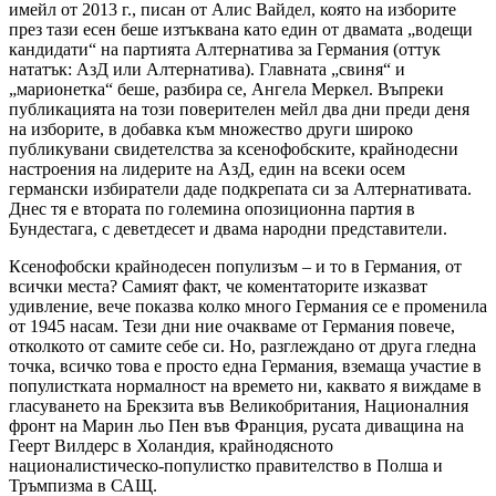
имейл от 2013 г., писан от Алис Вайдел, която на изборите
през тази есен беше изтъквана като един от двамата „водещи
кандидати“ на партията Алтернатива за Германия (оттук
нататък: АзД или Алтернатива). Главната „свиня“ и
„марионетка“ беше, разбира се, Ангела Меркел. Въпреки
публикацията на този поверителен мейл два дни преди деня
на изборите, в добавка към множество други широко
публикувани свидетелства за ксенофобските, крайнодесни
настроения на лидерите на АзД, един на всеки осем
германски избиратели даде подкрепата си за Алтернативата.
Днес тя е втората по големина опозиционна партия в
Бундестага, с деветдесет и двама народни представители.
Ксенофобски крайнодесен популизъм – и то в Германия, от
всички места? Самият факт, че коментаторите изказват
удивление, вече показва колко много Германия се е променила
от 1945 насам. Тези дни ние очакваме от Германия повече,
отколкото от самите себе си. Но, разглеждано от друга гледна
точка, всичко това е просто една Германия, вземаща участие в
популистката нормалност на времето ни, каквато я виждаме в
гласуването на Брекзита във Великобритания, Националния
фронт на Марин льо Пен във Франция, русата диващина на
Геерт Вилдерс в Холандия, крайнодясното
националистическо-популистко правителство в Полша и
Тръмпизма в САЩ.