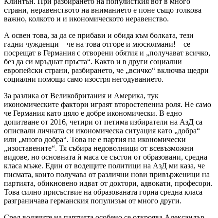
Клинтън. При разбирането на популисткия вот в много
страни, неравенството на вниманието е поне също толкова
важно, колкото и и икономическото неравенство.
А освен това, за да се прибави и обида към болката, тези
гадни чужденци – че на това отгоре и мюсюлмани! – се
посрещат в Германия с отворени обятия и „получават всичко,
без да си мръднат пръста“. Както и в други социални
европейски страни, разбирането, че „всичко“ включва щедри
социални помощи само изостря негодуванието.
За разлика от Великобритания и Америка, тук
икономическите фактори играят второстепенна роля. Не само
че Германия като цяло е добре икономически. В едно
допитване от 2016, четири от петима избиратели на АзД са
описвали личната си икономическа ситуация като „добра“
или „много добра“. Това не е партия на икономически
„изоставените“. Тя събира недоволници от всевъзможни
видове, но основната ѝ маса се състои от образовани, средна
класа мъже. Един от водещите политици на АзД ми каза, че
писмата, които получава от различни нови привърженици на
партията, обикновено идват от доктори, адвокати, професори.
Това силно присъствие на образованата горна средна класа
разграничава германския популизъм от много други.
Сред водачите на партията особено се откроява Александър