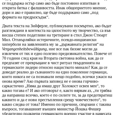
се поддържа остър само ако бъде постоянно изпитван в
открита битка с фалшивостта. Инак общоприетото мнение,
дори и ако е правилно, ще бъде поддържано само „под
формата на предразсъдък“.
Двата текста на Зийферле, публикувани посмъртно, ако бъдат
разглеждани в контекста на цялостното му творчество, са във
висша степен податливи на третиране в стил Джон Стюарт
Мил. Отхвърляйки истеричните, псевдо-ницшеански
хиперболи на заявленията му за „държавната религия“ на
Vergangenheitsbewältigung
, ние все пак бихме могли да
извлечем от тях и едно полезно предизвикателство. Повече от
70 години след края на Втората световна война, как да се
предпазят от превръщане в чист ритуал твърденията на
германските лидери относно нацисткото минало? Как да се
доведат реално до съзнанието на едно поколение германци,
които никога не са познавали нещо подобно, всички ужаси на
онова време? Ако първата заповед не е онова горчиво-
саркастично „Няма да имаш друг Холокост освен мен“, то
какво тогава е? И ако отговорът е, както вярвам аз, „ти трябва
да направиш всичко, което е по силите ти, за да предотвратиш
каквито и да е нови престъпления срещу човечеството“, то
какво следва от това? Именно по причини, свързани с такива
въпроси, тогавашният външен министър Йошка Фишер
убедително подкрепи германското военно участие в намесата