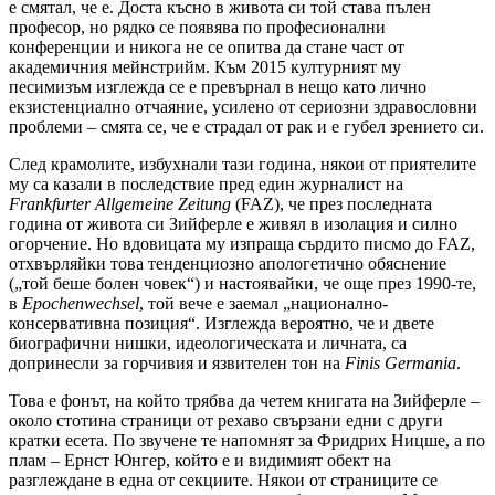
е смятал, че е. Доста късно в живота си той става пълен
професор, но рядко се появява по професионални
конференции и никога не се опитва да стане част от
академичния мейнстрийм. Към 2015 културният му
песимизъм изглежда се е превърнал в нещо като лично
екзистенциално отчаяние, усилено от сериозни здравословни
проблеми – смята се, че е страдал от рак и е губел зрението си.
След крамолите, избухнали тази година, някои от приятелите
му са казали в последствие пред един журналист на
Frankfurter Allgemeine Zeitung
(FAZ), че през последната
година от живота си Зийферле е живял в изолация и силно
огорчение. Но вдовицата му изпраща сърдито писмо до FAZ,
отхвърляйки това тенденциозно апологетично обяснение
(„той беше болен човек“) и настоявайки, че още през 1990-те,
в
Epochenwechsel
, той вече е заемал „национално-
консервативна позиция“. Изглежда вероятно, че и двете
биографични нишки, идеологическата и личната, са
допринесли за горчивия и язвителен тон на
Finis Germania
.
Това е фонът, на който трябва да четем книгата на Зийферле –
около стотина страници от рехаво свързани едни с други
кратки есета. По звучене те напомнят за Фридрих Ницше, а по
плам – Ернст Юнгер, който е и видимият обект на
разглеждане в една от секциите. Някои от страниците се