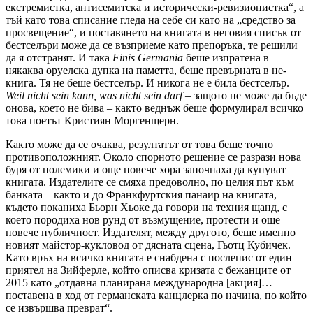
екстремистка, антисемитска и исторически-ревизионистка“, а
тъй като това списание гледа на себе си като на „средство за
просвещение“, и поставянето на книгата в неговия списък от
бестселъри може да се възприеме като препоръка, те решили
да я отстранят. И така
Finis Germania
беше изпратена в
някаква оруелска дупка на паметта, беше превърната в не-
книга. Тя не беше бестселър. И никога не е била бестселър.
Weil nicht sein kann, was nicht sein darf
– защото не може да бъде
онова, което не бива – както веднъж беше формулирал всичко
това поетът Кристиян Моргенщерн.
Както може да се очаква, резултатът от това беше точно
противоположният. Около спорното решение се разрази нова
буря от полемики и още повече хора започнаха да купуват
книгата. Издателите се смяха предоволно, по целия път към
банката – както и до Франкфуртския панаир на книгата,
където поканиха Бьорн Хьоке да говори на техния щанд, с
което породиха нов рунд от възмущение, протести и още
повече публичност. Издателят, между другото, беше именно
новият майстор-кукловод от дясната сцена, Гьотц Кубичек.
Като връх на всичко книгата е снабдена с послепис от един
приятел на Зийферле, който описва кризата с бежанците от
2015 като „отдавна планирана международна [акция]…
поставена в ход от германската канцлерка по начина, по който
се извършва преврат“.