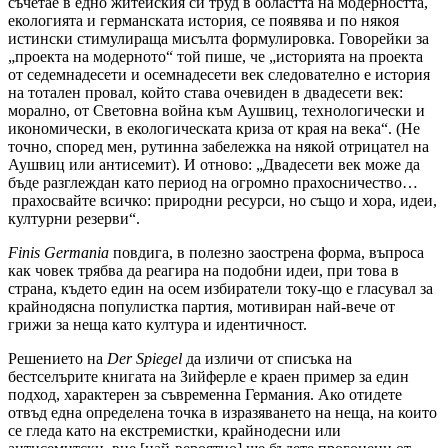
съчетае в едно житейския си труд в областта на модерността,
екологията и германската история, се появява и по някоя
истински стимулираща мисълта формулировка. Говорейки за
„проекта на модерното“ той пише, че „историята на проекта
от седемнадесети и осемнадесети век следователно е история
на тотален провал, който става очевиден в двадесети век:
морално, от Световна война към Аушвиц, технологически и
икономически, в екологическата криза от края на века“. (Не
точно, според мен, рутинна забележка на някой отрицател на
Аушвиц или антисемит). И отново: „Двадесети век може да
бъде разглеждан като период на огромно прахосничество…
прахосвайте всичко: природни ресурси, но също и хора, идеи,
културни резерви“.
Finis
Germania
повдига, в полезно заострена форма, въпроса
как човек трябва да реагира на подобни идеи, при това в
страна, където един на осем избиратели току-що е гласувал за
крайнодясна популистка партия, мотивиран най-вече от
грижи за неща като култура и идентичност.
Решението на
Der
Spiegel
да изличи от списъка на
бестселърите книгата на Зийферле е краен пример за един
подход, характерен за съвременна Германия. Ако отидете
отвъд една определена точка в изразяването на неща, на които
се гледа като на екстремистки, крайнодесни или