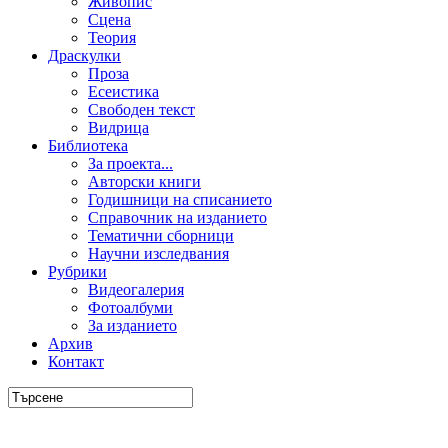
Живопис
Сцена
Теория
Драскулки
Проза
Есеистика
Свободен текст
Видрица
Библиотека
За проекта...
Авторски книги
Годишници на списанието
Справочник на изданието
Тематични сборници
Научни изследвания
Рубрики
Видеогалерия
Фотоалбуми
За изданието
Архив
Контакт