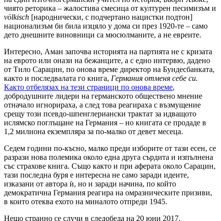
чиято реторика – жалостива смесица от културен песимизъм и
völkisch
[народнически, с подчертано нацистки подтон]
национализъм би била изцяло у дома си през 1920-те – само
дето днешните виновници са мюсюлманите, а не евреите.
Интересно, Аман започва историята на партията не с кризата
на еврото или онази на бежанците, а с едно интервю, дадено
от Тило Сарацин, по онова време директор на Бундесбанката,
както и последвалата го книга,
Германия отменя себе си.
Както отбелязах на тези страници по онова време
,
добродушните лидери на германското обществено мнение
отначало игнорираха, а след това реагираха с възмущение
срещу този псевдо-шпенглериански трактат за идващото
ислямско поглъщане на Германия – но книгата се продаде в
1,2 милиона екземпляра за по-малко от девет месеца.
Седем години по-късно, малко преди изборите от тази есен, се
разрази нова полемика около една друга сърдита и изпълнена
със страхове книга. Също както и при аферата около Сарацин,
тази последна буря е интересна не само заради идеите,
изказани от автора ѝ, но и заради начина, по който
демократична Германия реагира на омразническите призиви,
в които отеква ехото на миналото отпреди 1945.
Нещо странно се случи в следобеда на 20 юни 2017,