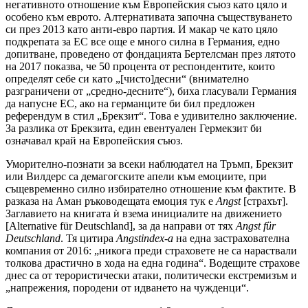
негативното отношение към Европейския съюз като цяло и
особено към еврото. Алтернативата започна съществуването
си през 2013 като анти-евро партия. И макар че като цяло
подкрепата за ЕС все още е много силна в Германия, едно
допитване, проведено от фондацията Бертелсман през лятото
на 2017 показва, че 50 процента от респондентите, които
определят себе си като „[чисто]десни“ (внимателно
разграничени от „средно-десните“), биха гласували Германия
да напусне ЕС, ако на германците би бил предложен
референдум в стил „Брекзит“. Това е удивително заключение.
За разлика от Брекзита, един евентуален Гермекзит би
означавал край на Европейския съюз.
Уморително-познати за всеки наблюдател на Тръмп, Брекзит
или Вилдерс са демагогските апели към емоциите, при
същевременно силно избирателно отношение към фактите. В
разказа на Аман ръководещата емоция тук е
Angst
[страхът].
Заглавието на книгата ѝ взема инициалите на движението
[Alternative für Deutschland], за да направи от тях
Angst für
Deutschland
. Тя цитира
Angstindex
-а
на една застрахователна
компания от 2016: „никога преди страховете не са нараствали
толкова драстично в хода на една година“. Водещите страхове
днес са от терористически атаки, политически екстремизъм и
„напрежения, породени от идването на чужденци“.