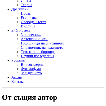
Сцена
Теория
Драскулки
Проза
Есеистика
Свободен текст
Видрица
Библиотека
За проекта...
Авторски книги
Годишници на списанието
Справочник на изданието
Тематични сборници
Научни изследвания
Рубрики
Видеогалерия
Фотоалбуми
За изданието
Архив
Контакт
От същия автор