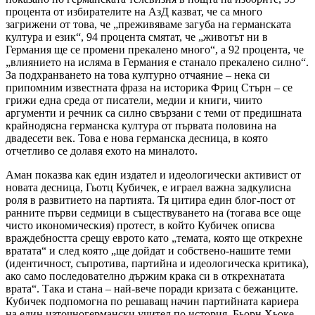
процента от избирателите на АзД казват, че са много
загрижени от това, че „преживяваме загуба на германската
култура и език“, 94 процента смятат, че „животът ни в
Германия ще се промени прекалено много“, а 92 процента, че
„влиянието на исляма в Германия е станало прекалено силно“.
За подхранването на това културно отчаяние – нека си
припомним известната фраза на историка Фриц Стърн – се
грижи една среда от писатели, медии и книги, чиито
аргументи и речник са силно свързани с теми от предишната
крайнодясна германска култура от първата половина на
двадесети век. Това е нова германска десница, в която
отчетливо се долавя ехото на миналото.
Аман показва как един издател и идеологически активист от
новата десница, Гьотц Кубичек, е играел важна задкулисна
роля в развитието на партията. Тя цитира един блог-пост от
ранните първи седмици в съществуването на (тогава все още
чисто икономическия) протест, в който Кубичек описва
враждебността срещу еврото като „темата, която ще открехне
вратата“ и след която „ще дойдат и собствено-нашите теми
(идентичност, съпротива, партийна и идеологическа критика),
ако само последователно държим крака си в открехнатата
врата“. Така и стана – най-вече поради кризата с бежанците.
Кубичек подпомогна по решаващ начин партийната кариера
на един източногермански учител по история, Бьорн Хьоке,