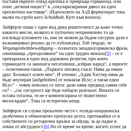
поставя евреите отвъд критика и превръща германеца, или
поне „вечния нацист“ в „секуларизирания дявол на едно
просветено настояще“. (Идеолозите на АзД формулират това
малко по-грубо като
Schuldkult
, Култ към вината).
Зийферле пише с един вид дива решителност да каже точно
каквото мисли, колкото и публично неприемливо то да
изглежда (спомнете си, ние не можем да бъдем сигурни дали е
възнамерявал реално да го публикува). Той твърди, че
Vergangenheitsbewältigung
– познатата западногерманска фраза,
означаваща „преодоляване“ на едно трудно минало
[5]
– се е
превърнала в един вид държавна религия, при която
германците са завинаги негативния „избран народ“, а евреите
– позитивния такъв. „Първата заповед гласи: Няма да имаш
друг Холокост освен мен“. И отново: „Адам Хитлер няма да
бъде анулиран [aufgehoben] от никакъв Исус; а такъв един
Исус“ – човек неволно се пита: дали няма предвид самия себе
си? – „със сигурност ще бъде набързо разпънат. Вината си
остава тотална, тя не е компенсирана от божествено
милосърдие“. Това са истерични неща.
Зийферле си служи прекалено често с псевдо-ницшеанска
дълбочина и обикновено пропуска целта, препъвайки се в
собствените си реторични връзки за обуща, за да падне в
локва от абсурдност.
[6]
Но от време на време, когато успее да