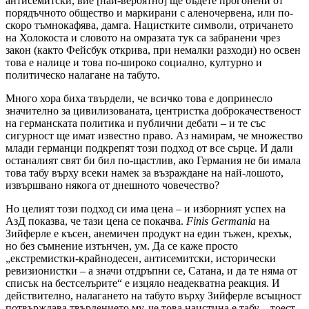
антисемитски, вие [най-вероятно] ще бъдете прогонени от
порядъчното общество и маркирани с аленочервена, или по-
скоро тъмнокафява, дамга. Нацистките символи, отричането
на Холокоста и словото на омразата тук са забранени чрез
закон (както Фейсбук открива, при немалки разходи) но освен
това е налице и това по-широко социално, културно и
политическо налагане на табуто.
Много хора биха твърдели, че всичко това е допринесло
значително за цивилизованата, центристка доброкачественост
на германската политика и публични дебати – и те със
сигурност ще имат известно право. Аз намирам, че множество
млади германци подкрепят този подход от все сърце. И дали
останалият свят би бил по-щастлив, ако Германия не би имала
това табу върху всеки намек за възраждане на най-лошото,
извършвано някога от днешното човечество?
Но целият този подход си има цена – и изборният успех на
АзД показва, че тази цена се покачва.
Finis Germania
на
Зийферле е късен, анемичен продукт на един тъжен, крехък,
но без съмнение изтънчен, ум. Да се каже просто
„екстремистки-крайнодесен, антисемитски, исторически
ревизионистки – а значи отдръпни се, Сатана, и да те няма от
списък на бестселърите“ е изцяло неадекватна реакция. И
действително, налагането на табуто върху Зийферле всъщност
потвърждава твърдението му, че това наистина е табу – тоест