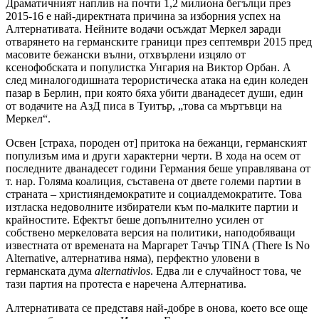
Драматичният наплив на почти 1,2 милиона бегълци през
2015-16 е най-директната причина за изборния успех на
Алтернативата. Нейните водачи осъждат Меркел заради
отварянето на германските граници през септември 2015 пред
масовите бежански вълни, отхвърлени изцяло от
ксенофобската и популистка Унгария на Виктор Орбан. А
след миналогодишната терористическа атака на един коледен
пазар в Берлин, при която бяха убити дванадесет души, един
от водачите на АзД писа в Туитър, „това са мъртъвци на
Меркел“.
Освен [страха, породен от] притока на бежанци, германският
популизъм има и други характерни черти. В хода на осем от
последните дванадесет години Германия беше управлявана от
т. нар. Голяма коалиция, съставена от двете големи партии в
страната – християндемократите и социалдемократите. Това
изтласка недоволните избиратели към по-малките партии и
крайностите. Ефектът беше допълнително усилен от
собствено меркеловата версия на политики, наподобяващи
известната от времената на Маргарет Тачър TINA (There Is No
Alternative, алтернатива няма), перфектно уловени в
германската дума
alternativlos
. Едва ли е случайност това, че
тази партия на протеста е наречена Алтернатива.
Алтернативата се представя най-добре в онова, което все още