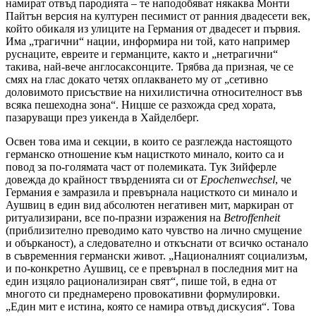
намират отвъд пародията – те наподобяват някаква Монти
Пайтън версия на културен песимист от ранния двадесети век,
който обикаля из улиците на Германия от двадесет и първия.
Има „трагични“ нации, информира ни той, като например
руснаците, евреите и германците, както и „нетрагични“
такива, най-вече англосаксонците. Трябва да призная, че се
смях на глас докато четях оплакването му от „сетивно
доловимото присъствие на нихилистична относителност във
всяка пешеходна зона“. Ницше се разхожда сред хората,
пазаруващи през уикенда в Хайделберг.
Освен това има и секции, в които се разглежда настоящото
германско отношение към нацисткото минало, които са и
повод за по-голямата част от полемиката. Тук Зийферле
довежда до крайност твърденията си от
Epochenwechsel
, че
Германия е замразила и превърнала нацисткото си минало и
Аушвиц в един вид абсолютен негативен мит, маркиран от
ритуализирани, все по-празни изражения на
Betroffenheit
(приблизително преводимо като чувство на лично смущение
и обърканост), а следователно и откъснати от всичко останало
в съвременния германски живот. „Националният социализъм,
и по-конкретно Аушвиц, се е превърнал в последния мит на
един изцяло рационализиран свят“, пише той, в една от
многото си преднамерено провокативни формулировки.
„Един мит е истина, която се намира отвъд дискусия“. Това