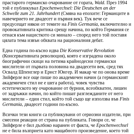
прастарото германско очарование от гората,
Wald
. През 1994
той е публикувал
Epochenwechsel: Die Deutschen an der
Schwelle zum 21. Jahrhundert
(Смяна на епохите: Германците в
навечерието не двадесет и първия век). Тук вече се
предусещат някои от темите на
Finis Germania
, включително и
провокативната критика срещу начина, по който Германия се
отнася към нацисткото си минало – според него той поставя
цялата тема извън обхвата на рационалния дебат.
Една година по-късно идва
Die Konservative Revolution
(Консервативната революция), която е изградена около
биографични скици на петима крайнодесни германски
мислители от първата половина на двадесети век, сред тях
Освалд Шпенглер и Ернст Юнгер. И макар че по онова време
Зийферле все още пише по академичен начин (а германският
академичен стил не е шега работа), човек чувства
естетическото му очарование от бурния, всеобхватен, лишен
от задръжки начин, по който пишат разглежданите от него
мислители – един стил, който той също ще използва във
Finis
Germania
, двадесет години по-късно.
Всички тези книги са публикувани от сериозни издатели, при
смесени реакции от страна на публиката. Говори се, че
Зийферле е бил дълбоко наранен от факта, че
Epochenwechsel
не е била възприета като мащабното произведение, което той