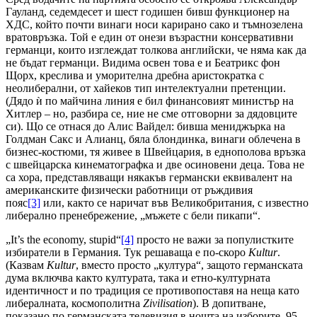
Гауланд, седемдесет и шест годишен бивш функционер на
ХДС, който почти винаги носи карирано сако и тъмнозелена
вратовръзка. Той е един от онези възрастни консервативни
германци, които изглеждат толкова английски, че няма как да
не бъдат германци. Видима освен това е и Беатрикс фон
Щорх, креслива и уморителна дребна аристократка с
неолиберални, от хайеков тип интелектуални претенции.
(Дядо ѝ по майчина линия е бил финансовият министър на
Хитлер – но, разбира се, ние не сме отговорни за дядовците
си). Що се отнася до Алис Вайдел: бивша мениджърка на
Голдман Сакс и Алианц, бяла блондинка, винаги облечена в
бизнес-костюми, тя живее в Швейцария, в еднополова връзка
с швейцарска кинематографка и две осиновени деца. Това не
са хора, представляващи някакъв германски еквивалент на
американските физически работници от ръждивия
пояс
[3]
или, както се наричат във Великобритания, с известно
либерално пренебрежение, „мъжете с бели пикапи“.
„It’s the economy, stupid“
[4]
просто не важи за популистките
избиратели в Германия. Тук решаваща е по-скоро
Kultur
.
(Казвам
Kultur
, вместо просто „култура“, защото германската
дума включва както културата, така и етно-културната
идентичност и по традиция се противопоставя на неща като
либералната, космополитна
Zivilisation
). В допитване,
показано по германската телевизия в нощта на изборите, 95