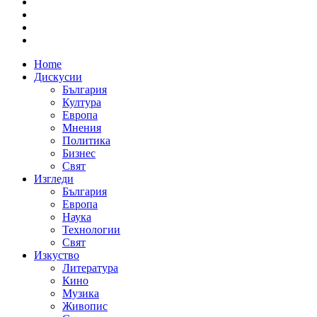
Home
Дискусии
България
Култура
Европа
Мнения
Политика
Бизнес
Свят
Изгледи
България
Европа
Наука
Технологии
Свят
Изкуство
Литература
Кино
Музика
Живопис