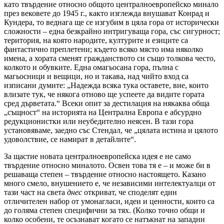
като твърдение относно общото централноевропейско минало
през вековете до 1945 г., както изглежда внушават Конрад и
Кундера, то веднага ще се изгубим в цяла гора от исторически
сложности – една безкрайно интригуваща гора, със сигурност;
територия, на която народите, културите и езиците са
фантастично преплетени; където всяко място има няколко
имена, а хората сменят гражданството си също толкова често,
колкото и обувките. Една омагьосана гора, пълна с
магьосници и вещици, но и такава, над чийто вход са
изписани думите: „Надежда всяка тука оставете, вие, които
влизате тук, че някога отново ще успеете да видите гората
сред дърветата.“ Всеки опит за дестилация на някаква обща
„същност“ на историята на Централна Европа е абсурдно
редукционистки или неубедително неясен. В тази гора
установяваме, заедно със Стендал, че „цялата истина и цялото
удоволствие, се намират в детайлите“.
За щастие новата централноевропейска идея е не само
твърдение относно миналото. Освен това тя е – и може би в
решаваща степен – твърдение относно настоящето. Казано
много смело, внушението е, че независими интелектуалци от
тази част на света
днес
откриват, че споделят един
отличителен набор от умонагласи, идеи и ценности, които са
до голяма степен специфични за тях. (Колко точно общи и
колко особени, те осъзнават когато се натъкнат на западни