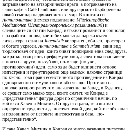
затръшването на затворнически врати, а потракването на
чаши кафе в Café Landtmann, или другарското бърборене на
някой семинар на движението за мир. В книгата си
Антиполитика
(немско подзаглавие:
Mitteleuropäische
Meditationen [Централноевропейски размишления]
) и
следващите си статии Конрад, изтъкнат романист и социолог,
е разработил онова, което бих могъл да нарека късен
литературен стил на
Jugendstil
: колоритен, обилен, просторен
и богато украсен.
Антиполитика
е
Sammelsurium
, един вид
тюрлюгювеч от идеи, които биват подбирани една след друга,
за кратко разиграни, преформулирани, а след това изоставени
в полза на други, по-хубави, по-млади (но уви,
противоречиви) идеи, само за да бъдат възприети отново,
изпъстрени и пре-утвърдени още веднъж, няколко страници
по-късно. Това прави есеистичното произведение на Конрад
едновременно стимулиращо и вбесяващо. Противно на
широко разпространеното впечатление на Запад, в Будапеща
се срещат само малко хора, които смятат, че Конрад е
„представителна“ фигура дори по ограничения начин, по
който са Хавел и Михник. От друга страна, те изпитват
определени трудности да посочат някой друг, който е обхванал
и половината от неговата интелектуална база, „по-
представително“.
И така Хавел, Михник и Конрад са много различни писатели,