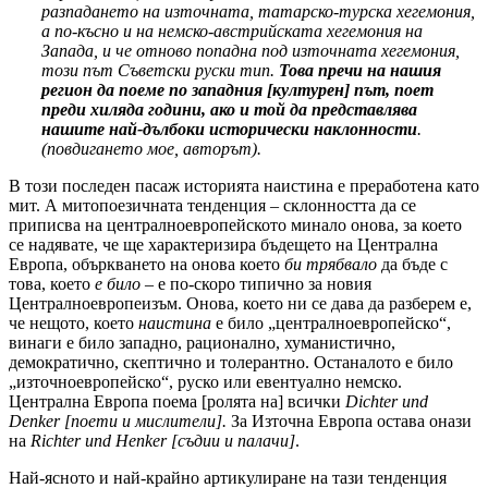
разпадането на източната, татарско-турска хегемония,
а по-късно и на немско-австрийската хегемония на
Запада, и че отново попадна под източната хегемония,
този път Съветски руски тип.
Това пречи на нашия
регион да поеме по западния [културен] път, поет
преди хиляда години, ако и той да представлява
нашите най-дълбоки исторически наклонности
.
(повдигането мое, авторът).
В този последен пасаж историята наистина е преработена като
мит. А митопоезичната тенденция – склонността да се
приписва на централноевропейското минало онова, за което
се надявате, че ще характеризира бъдещето на Централна
Европа, объркването на онова което
би трябвало
да бъде с
това, което
е било
– е по-скоро типично за новия
Централноевропеизъм. Онова, което ни се дава да разберем е,
че нещото, което
наистина
е било „централноевропейско“,
винаги е било западно, рационално, хуманистично,
демократично, скептично и толерантно. Останалото е било
„източноевропейско“, руско или евентуално немско.
Централна Европа поема [ролята на] всички
Dichter
und
Denker
[поети и мислители].
За Източна Европа остава онази
на
Richter
und
Henker
[съдии и палачи]
.
Най-ясното и най-крайно артикулиране на тази тенденция