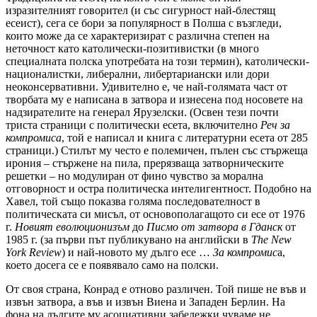
изразителният говорител (и със сигурност най-блестящ
есеист), сега се бори за популярност в Полша с възгледи,
които може да се характеризират с различна степен на
неточност като католически-позитивистки (в много
специалната полска употребата на този термин), католически-
националистки, либерални, либертариански или дори
неоконсервативни. Удивително е, че най-голямата част от
творбата му е написана в затвора и изнесена под носовете на
надзирателите на генерал Ярузелски. (Освен тези почти
триста страници с политически есета, включително
Реч за
компромиса
, той е написал и книга с литературни есета от 285
страници.) ​​Стилът му често е полемичен, пълен със стържеща
ирония – стържене на пила, прерязваща затворническите
решетки – но модулиран от фино чувство за морална
отговорност и остра политическа интелигентност. Подобно на
Хавел, той също показва голяма последователност в
политическата си мисъл, от основополагащото си есе от 1976
г.
Новият еволюционизъм
до
Писмо от затвора в Гданск
от
1985 г. (за първи път публикувано на английски в
The New
York Review
) и най-новото му дълго есе …
За компромис
а,
което досега се е появявало само на полски.
От своя страна, Конрад е отново различен. Той пише не във и
извън затвора, а във и извън Виена и Западен Берлин. На
фона на дългите му асоциативни забележки чуваме не