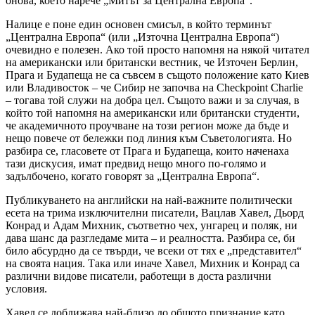
онова, което нарече „Митът за Централна Европа“.
Налице е поне един основен смисъл, в който терминът
„Централна Европа“ (или „Източна Централна Европа“)
очевидно е полезен. Ако той просто напомня на някой читател
на американски или британски вестник, че Източен Берлин,
Прага и Будапеща не са съвсем в същото положение като Киев
или Владивосток – че Сибир не започва на Checkpoint Charlie
– тогава той служи на добра цел. Същото важи и за случая, в
който той напомня на американски или британски студенти,
че академичното проучване на този регион може да бъде и
нещо повече от бележки под линия към Съветологията. Но
разбира се, гласовете от Прага и Будапеща, които наченаха
тази дискусия, имат предвид нещо много по-голямо и
задълбочено, когато говорят за „Централна Европа“.
Публикуването на английски на най-важните политически
есета на трима изключителни писатели, Вацлав Хавел, Дьорд
Конрад и Адам Михник, съответно чех, унгарец и поляк, ни
дава шанс да разгледаме мита – и реалността. Разбира се, би
било абсурдно да се твърди, че всеки от тях е „представител“
на своята нация. Така или иначе Хавел, Михник и Конрад са
различни видове писатели, работещи в доста различни
условия.
Хавел се доближава най-близо до общото признание като