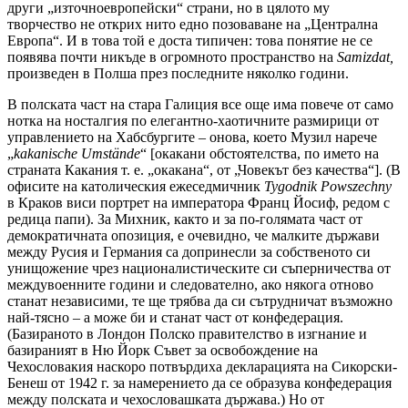
други „източноевропейски“ страни, но в цялото му
творчество не открих нито едно позоваване на „Централна
Европа“. И в това той е доста типичен: това понятие не се
появява почти никъде в огромното пространство на
Samizdat,
произведен в Полша през последните няколко години.
В полската част на стара Галиция все още има повече от само
нотка на носталгия по елегантно-хаотичните размирици от
управлението на Хабсбургите – онова, което Музил нарече
„
kakanische
Um
stände
“ [окакани обстоятелства, по името на
страната Какания т. е. „окакана“, от „Човекът без качества“]. (В
офисите на католическия ежеседмичник
Tygodnik Powszechny
в Краков виси портрет на императора Франц Йосиф, редом с
редица папи). За Михник, както и за по-голямата част от
демократичната опозиция, е очевидно, че малките държави
между Русия и Германия са допринесли за собственото си
унищожение чрез националистическите си съперничества от
междувоенните години и следователно, ако някога отново
станат независими, те ще трябва да си сътрудничат възможно
най-тясно – а може би и станат част от конфедерация.
(Базираното в Лондон Полско правителство в изгнание и
базираният в Ню Йорк Съвет за освобождение на
Чехословакия наскоро потвърдиха декларацията на Сикорски-
Бенеш от 1942 г. за намерението да се образува конфедерация
между полската и чехословашката държава.) Но от