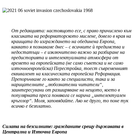
От редакцията: настоящото есе, с право причислено към
класиката на реформаторското мислене, довело в края на
краищата до изграждането на обединена Европа,
каквато я познаваме днес – с всичките ѝ предимства и
недостатъци – е изключително важно за разбиране на
предисторията и интелектуалната атмосфера от
времето на европейската (не само съветска и не само
източноевропейска) Перестройка, тоест съвременният
еквивалент на класическата европейска Реформация.
Препоръчваме го както за специалисти, така и за
нарицателните „любознателни читатели“,
заинтересувани от разширяване на нещото, което в
популярната преса понякога се нарича „интелектуален
кръгозор“. Моля, заповядайте. Ако не друго, то поне тук
всичко е безплатно.
Силата на безсилните: гражданите срещу държавата в
Централна и Източна Европа