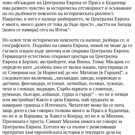
ново обсъждане на Централна Европа от Прага и Будапеща
има развито чувство за историческа отговорност и осъзнаване
на по-дълбоките неясноти на историческата реалност.
Накратко, в него е налице разбирането, че Централна Европа
е много, много далеч от това да бъде просто „частта на Запада
[която се намира] сега на Изток“.
Но освен тези исторически неясноти са налице, разбира се, и
географските. Подобно на самата Европа, никой не може да се
съгласи изцяло къде започва или свършва Централна Европа.
Германците естествено откриват центъра на Централна
Европа в Берлин; австрийците, във Виена. Томас Масарик го
определи като „особена зона от малки нации, простираща се
от Северния нос [в Норвегия] до нос Матапан [в Гърция]“, а
следователно включващ „лапландци, шведи, норвежци и
датчани, финландци, естонци, латвийци, поляци, лужици,
чехи и словаци, маджари, Сърбо-хървати и словенци,
румънци, българи, албанци, турци и гърци“ – но не и немци
или австрийци! Както в цяла Европа, най-трудната за
намиране граница е Източната. Читателят може би се пита
защо досега съм говорил толкова много за Прага и Будапеща,
но не и за Варшава; за Хавел и Конрад, но не и за Михник.
Причината е проста. Самият Михник никога не говори за
Централна Европа. Есетата му са пълни с разясняващи
препратки към европейската история и текущите дела на