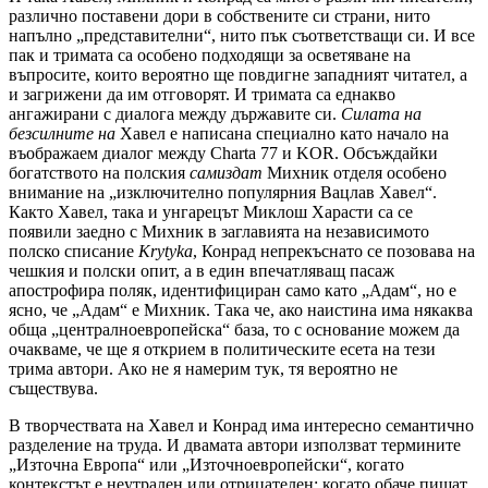
различно поставени дори в собствените си страни, нито
напълно „представителни“, нито пък съответстващи си. И все
пак и тримата са особено подходящи за осветяване на
въпросите, които вероятно ще повдигне западният читател, а
и загрижени да им отговорят. И тримата са еднакво
ангажирани с диалога между държавите си.
Силата на
безсилните на
Хавел е написана специално като начало на
въображаем диалог между Charta 77 и KOR. Обсъждайки
богатството на полския
самиздат
Михник отделя особено
внимание на „изключително популярния Вацлав Хавел“.
Както Хавел, така и унгарецът Миклош Харасти са се
появили заедно с Михник в заглавията на независимото
полско списание
Krytyka
, Конрад непрекъснато се позовава на
чешкия и полски опит, а в един впечатляващ пасаж
апострофира поляк, идентифициран само като „Адам“, но е
ясно, че „Адам“ е Михник. Така че, ако наистина има някаква
обща „централноевропейска“ база, то с основание можем да
очакваме, че ще я открием в политическите есета на тези
трима автори. Ако не я намерим тук, тя вероятно не
съществува.
В творчествата на Хавел и Конрад има интересно семантично
разделение на труда. И двамата автори използват термините
„Източна Европа“ или „Източноевропейски“, когато
контекстът е неутрален или отрицателен; когато обаче пишат