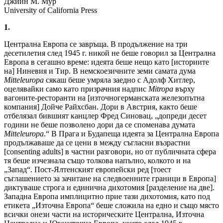
Джийн М. Мур
University of California Press
1.
Централна Европа се завръща. В продължение на три
десетилетия след 1945 г. никой не беше говорил за Централна
Европа в сегашно време: идеята беше нещо като [историите
на] Ниневия и Тир. В немскоезичните земи самата дума
Mitteleuropa
сякаш беше умряла заедно с Адолф Хитлер,
оцелявайки само като призрачния надпис
Mitropa
върху
вагоните-ресторанти на [източногерманската железопътна
компания] Дойче Райхсбан. Дори в Австрия, както беше
отбелязал бившият канцлер Фред Синовац, „допреди десет
години не беше позволено дори да се споменава думата
Mitteleuropa
.“ В Прага и Будапеща идеята за Централна Европа
продължаваше да се цени в между съгласни възрастни
[consenting adults] в частни разговори, но от публичната сфера
тя беше изчезнала също толкова напълно, колкото и на
„Запад“. Пост-Ялтенският европейски ред [тоест
съглашението за зачитане на следвоенните граници в Европа]
диктуваше строга и единична дихотомия [разделение на две].
Западна Европа имплицитно прие тази дихотомия, като под
етикета „Източна Европа“ беше сложила на едно и също място
всички онези части на историческите Централна, Източна