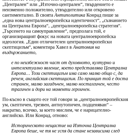
„Централен“ или „Източно-централен“, твърдението е
неизменно положително, утвърдително или откровено
сантиментално. В своята
Антиполитика
Конрад пише за
„една нова централноевропейска идентичност“, „съзнанието
на Централна Европа“, „централноевропейска стратегия“.
„Търсенето на самоуправление“, предполага той, е
организиращият фокус на новата централноевропейска
идеология. „Един отличителен централноевропейски
скептицизъм“, коментира Хавел в
Анатомия на
въздържанието
,
е по неизбежност част от духовното, културно и
интелектуално явление, което представлява Централна
Европа… Този скептицизъм има само малко общо с, да
речем, английския скептицизъм. По принцип той е доста
странен, малко загадъчен, малко носталгичен, често
трагичен и дори на моменти героичен.
По-късно в същото есе той говори за „централноевропейския
ум, скептичен, трезвен, антиутопичен, подценяван“ –
накратко, всичко, за което мислим, че е нарицателно-
английско. Или Конрад, отново:
Историческото нещастие на Източна Централна
Европа беше, че тя не успя да стане независима след