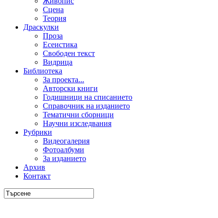
Живопис
Сцена
Теория
Драскулки
Проза
Есеистика
Свободен текст
Видрица
Библиотека
За проекта...
Авторски книги
Годишници на списанието
Справочник на изданието
Тематични сборници
Научни изследвания
Рубрики
Видеогалерия
Фотоалбуми
За изданието
Архив
Контакт