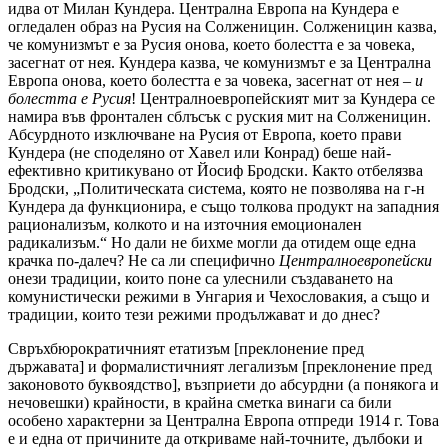
идва от Милан Кундера. Централна Европа на Кундера е
огледален образ на Русия на Солженицин. Солженицин казва,
че комунизмът е за Русия онова, което болестта е за човека,
засегнат от нея. Кундера казва, че комунизмът е за Централна
Европа онова, което болестта е за човека, засегнат от нея –
и
болестта е Русия
! Централноевропейският мит за Кундера се
намира във фронтален сблъсък с руския мит на Солженицин.
Абсурдното изключване на Русия от Европа, което прави
Кундера (не споделяно от Хавел или Конрад) беше най-
ефективно критикувано от Йосиф Бродски. Както отбелязва
Бродски, „Политическата система, която не позволява на г-н
Кундера да функционира, е също толкова продукт на западния
рационализъм, колкото и на източния емоционален
радикализъм.“ Но дали не бихме могли да отидем още една
крачка по-далеч? Не са ли специфично
Централноевропейски
онези традиции, които поне са улеснили създаването на
комунистически режими в Унгария и Чехословакия, а също и
традиции, които тези режими продължават и до днес?
Свръхбюрократичният етатизъм [преклонение пред
държавата] и формалистичният легализъм [преклонение пред
законовото буквоядство], възприети до абсурдни (а понякога и
нечовешки) крайности, в крайна сметка винаги са били
особено характерни за Централна Европа отпреди 1914 г. Това
е и една от причините да откриваме най-точните, дълбоки и