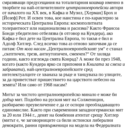
смразяващи предусещания на тоталитарния кошмар именно в
творбите на най-отличителните
централноевропейски
автори
от началото на ХХ век, в Кафка и Музил, [Херман] Брох и
[Йозеф] Рот. И освен това, кое наистина е по-характерно за
историческата Централна Европа: космополитната
толерантност или национализма и расизма? Както Франсоа
Бонди убедително отбелязва (в отговор на Кундера), ако
Кафка е бил дете на Централна Европа, то такъв е бил и
Адолф Хитлер. След всичко това аз отново започвам да се
питам:
От кога насам
„Централноевропейският ум“ е станал
„скептичен, трезв, антиутопичен, смекчен?“ От хиляда
години, както изглежда смята Конрад? А може би през 1948,
когато (както Кундера ярко си припомня в
Книгата за смеха и
забравата
), най-централноевропейските сред
интелектуалците се хванаха за ръце и танцуваха по улиците,
за да приветстват пришествието на царството небесно на
земята? Или само от 1968 насам?
Митът за чистото централноевропейско минало е може би
добър мит. Подобно на руския мит на Солженицин,
разбираемо преувеличение е да се оспори преобладаващото
единомислие. Както при съвременния западногермански мит
за 20 юли 1944 г., денят на бомбения атентат срещу Хитлер
(митът е, че заговорниците са били истински либерални
демократи, ранни привърженици на модела на Федералната