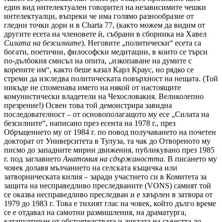
един вид интелектуален говорител на независимите чешки
интелектуалци, въпреки че има голямо разнообразие от
гледни точки дори и в Charta 77, (както можем да видим от
другите есета на членовете ѝ, събрани в сборника на Хавел
Силата на безсилните
). Неговите „политически“ есета са
богати, поетични, философски медитации, в които се търси
по-дълбокия смисъл на опита, „изкопаване на думите с
корените им“, както беше казал Карл Краус, но рядко се
стреми да изследва политическата повърхност на нещата. (Той
никъде не споменава името на някой от настоящите
комунистически владетели на Чехословакия. Великолепно
презрение!) Освен това той демонстрира завидна
последователност – от основополагащото му есе „Силата на
безсилните“, написано през есента на 1978 г., през
Обръщението му от 1984 г. по повод получаването на почетен
докторат от Университета в Тулуза, та чак до Отвореното му
писмо до западните мирни движения, публикувано през 1985
г. под заглавието
Анатомия на сдържаността.
В писането му
човек долавя мълчанието на селската къщичка или
затворническата килия – заради участието си в Комитета за
защита на несправедливо преследваните (VONS) самият той
се оказва несправедливо преследван и е хвърлен в затвора от
1979 до 1983 г. Това е тихият глас на човек, който дълго време
се е отдавал на самотни размишления, на драматурга,
катапултиран от обстоятелствата и диктата на съвестта до