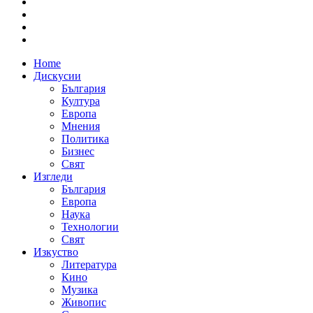
Home
Дискусии
България
Култура
Европа
Мнения
Политика
Бизнес
Свят
Изгледи
България
Европа
Наука
Технологии
Свят
Изкуство
Литература
Кино
Музика
Живопис