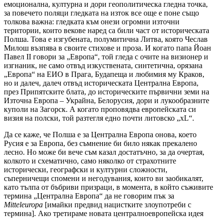
емоционална, културна и дори геополитическа гледна точка,
за повечето поляци гледката на изток все още е поне също
толкова важна: гледката към онези огромни източни
територии, които векове наред са били част от историческата
Полша. Това е изгубената, полумитична Литва, която Чеслав
Милош възпява в своите стихове и проза. И когато папа Йоан
Павел II говори за „Европа“, той гледа с очите на визионер и
изгнаник, не само отвъд изкуствената, синтетична, орязана
„Европа“ на ЕИО в Прага, Будапеща и любимия му Краков,
но и далеч, далеч отвъд историческата Централна Европа,
през Припятските блата, до историческите първични земи на
Източна Европа – Украйна, Белорусия, дори и лукообразните
куполи на Загорск. А когато проповядва европейската си
визия на полски, той разтегля едно почти литовско „xL“.
Да се ​​каже, че Полша е за Централна Европа онова, което
Русия е за Европа, без съмнение би било някак прекалено
лесно. Но може би вече съм казал достатъчно, за да очертая,
колкото и схематично, само няколко от страхотните
исторически, географски и културни сложности,
съперничещи спомени и негодувания, които ви заобикалят,
като тълпа от бъбриви призраци, в момента, в който съживите
термина „Централна Европа“ да не говорим пък за
Mitteleuropa
[имайки предвид нацистките злоупотреби с
термина]. Ако третираме новата централноевропейска идея