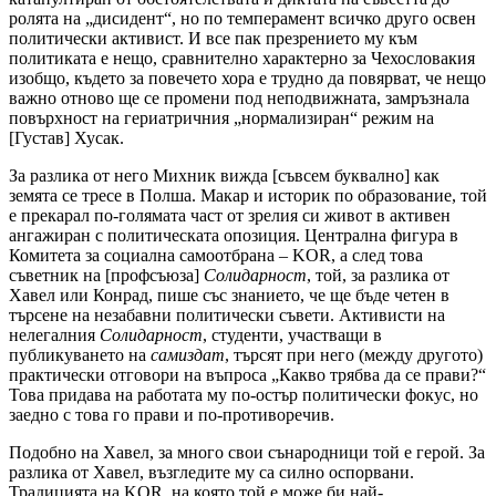
ролята на „дисидент“, но по темперамент всичко друго освен
политически активист. И все пак презрението му към
политиката е нещо, сравнително характерно за Чехословакия
изобщо, където за повечето хора е трудно да повярват, че нещо
важно отново ще се промени под неподвижната, замръзнала
повърхност на гериатричния „нормализиран“ режим на
[Густав] Хусак.
За разлика от него Михник вижда [съвсем буквално] как
земята се тресе в Полша. Макар и историк по образование, той
е прекарал по-голямата част от зрелия си живот в активен
ангажиран с политическата опозиция. Централна фигура в
Комитета за социална самоотбрана – KOR, а след това
съветник на [профсъюза]
Солидарност
, той, за разлика от
Хавел или Конрад, пише със знанието, че ще бъде четен в
търсене на незабавни политически съвети. Активисти на
нелегалния
Солидарност
, студенти, участващи в
публикуването на
самиздат
, търсят при него (между другото)
практически отговори на въпроса „Какво трябва да се прави?“
Това придава на работата му по-остър политически фокус, но
заедно с това го прави и по-противоречив.
Подобно на Хавел, за много свои сънародници той е герой. За
разлика от Хавел, възгледите му са силно оспорвани.
Традицията на KOR, на която той е може би най-