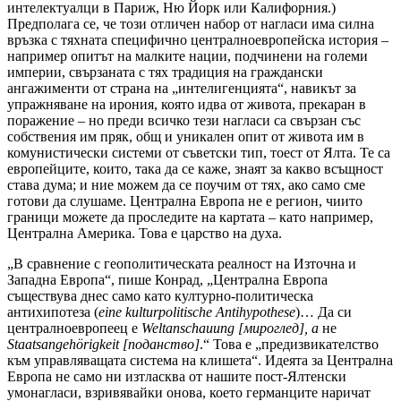
интелектуалци в Париж, Ню Йорк или Калифорния.)
Предполага се, че този отличен набор от нагласи има силна
връзка с тяхната специфично централноевропейска история –
например опитът на малките нации, подчинени на големи
империи, свързаната с тях традиция на граждански
ангажименти от страна на „интелигенцията“, навикът за
упражняване на ирония, която идва от живота, прекаран в
поражение – но преди всичко тези нагласи са свързан със
собствения им пряк, общ и уникален опит от живота им в
комунистически системи от съветски тип, тоест от Ялта. Те са
европейците, които, така да се каже, знаят за какво всъщност
става дума; и ние можем да се поучим от тях, ако само сме
готови да слушаме. Централна Европа не е регион, чиито
граници можете да проследите на картата – като например,
Централна Америка. Това е царство на духа.
„В сравнение с геополитическата реалност на Източна и
Западна Европа“, пише Конрад, „Централна Европа
съществува днес само като културно-политическа
антихипотеза (
eine kulturpolitische Antihypothese
)… Да си
централноевропеец е
Weltanschauung [мироглед], а
не
Staatsangehörigkeit [поданство]
.“ Това е „предизвикателство
към управляващата система на клишета“. Идеята за Централна
Европа не само ни изтласква от нашите пост-Ялтенски
умонагласи, взривявайки онова, което германците наричат