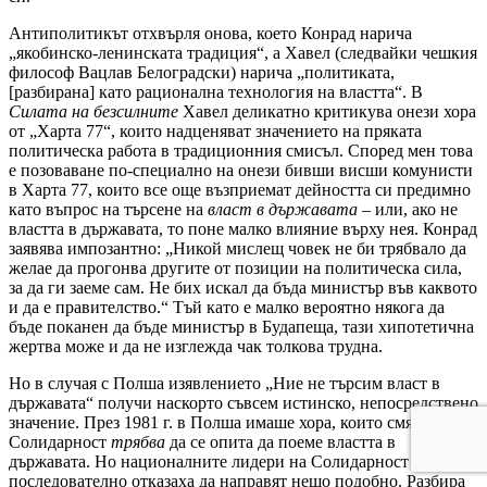
Антиполитикът отхвърля онова, което Конрад нарича
„якобинско-ленинската традиция“, а Хавел (следвайки чешкия
философ Вацлав Белоградски) нарича „политиката,
[разбирана] като рационална технология на властта“. В
Силата на безсилните
Хавел деликатно критикува онези хора
от „Харта 77“, които надценяват значението на пряката
политическа работа в традиционния смисъл. Според мен това
е позоваване по-специално на онези бивши висши комунисти
в Харта 77, които все още възприемат дейността си предимно
като въпрос на търсене на
власт в държавата
– или, ако не
властта в държавата, то поне малко влияние върху нея. Конрад
заявява импозантно: „Никой мислещ човек не би трябвало да
желае да прогонва другите от позиции на политическа сила,
за да ги заеме сам. Не бих искал да бъда министър във каквото
и да е правителство.“ Тъй като е малко вероятно някога да
бъде поканен да бъде министър в Будапеща, тази хипотетична
жертва може и да не изглежда чак толкова трудна.
Но в случая с Полша изявлението „Ние не търсим власт в
държавата“ получи наскорто съвсем истинско, непосредствено
значение. През 1981 г. в Полша имаше хора, които смятаха, че
Солидарност
трябва
да се опита да поеме властта в
държавата. Но националните лидери на Солидарност
последователно отказаха да направят нещо подобно. Разбира