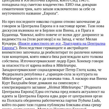
Централна и Югоизточна Европа, които след 1945 г.
попаднаха под съветско владичество. ЕИО пък довърши
семантичния трик, като запази изключително за себе си
неуточненото название „Европа“.
Но през последните няколко години отново започнахме да
говорим за Централна Европа и в настояще време. Тази нова
дискусия възникна не в Берлин или Виена, а в Прага и
Будапеща. Човекът, който повече от всеки друг допринесе за
видимостта на [този разговор] и на Запад, е чехът Милан
Кундера. (
Вижте известното му есе „Трагедията на Централна
Европа“
). Впоследствие германците и австрийците
внимателно започнаха да реабилитират по различни начини
тази концепция, която някога бяха разглеждали като толкова
собствена. Източногерманският лидер Ерих Хонекер говори
за опасността от ядрена война в
Mitteleuropa
.
Западногерманският социалдемократ Петер Глотц казва, че
Федералната република е „гаранция-сила за културата на
Mitteleuropa
“, каквото и да означава това. А наскоро във Виена
Курт Валдхайм беше домакин на симпозиум с
електризиращото заглавие „
Heimat Mitteleuropa
.“ [Родината
Централна Европа] Една отстъпка пред новата актуалност на
идеята за Централна Европа идва дори от централния орган
на Полската обединена работническа партия
Trybuna
Ludu
,
който по-рано тази година публикува бляскава атака срещу