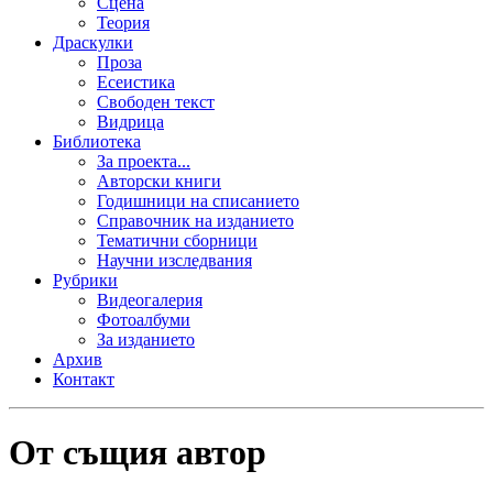
Сцена
Теория
Драскулки
Проза
Есеистика
Свободен текст
Видрица
Библиотека
За проекта...
Авторски книги
Годишници на списанието
Справочник на изданието
Тематични сборници
Научни изследвания
Рубрики
Видеогалерия
Фотоалбуми
За изданието
Архив
Контакт
От същия автор