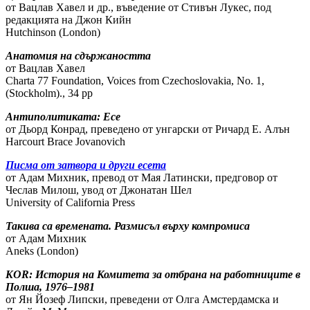
от Вацлав Хавел и др., въведение от Стивън Лукес, под
редакцията на Джон Кийн
Hutchinson (London)
Анатомия на сдържаността
от Вацлав Хавел
Charta 77 Foundation, Voices from Czechoslovakia, No. 1,
(Stockholm)., 34 pp
Антиполитиката: Есе
от Дьорд Конрад, преведено от унгарски от Ричард Е. Алън
Harcourt Brace Jovanovich
Писма от затвора и други есета
от Адам Михник, превод от Мая Латински, предговор от
Чеслав Милош, увод от Джонатан Шел
University of California Press
Такива са времената. Размисъл върху компромиса
от Адам Михник
Aneks (London)
KOR: История на Комитета за отбрана на работниците в
Полша, 1976–1981
от Ян Йозеф Липски, преведени от Олга Амстердамска и