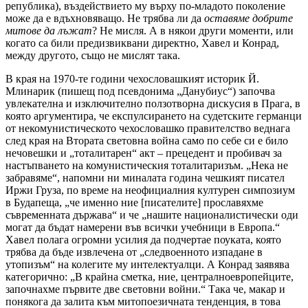
република), въздействието му върху по-младото поколение
може да е вдъхновяващо. Не трябва ли да
оставяме добрите
митове да лъжат
? Не мисля. А в някои други моменти, или
когато са били предизвиквани директно, Хавел и Конрад,
между другото, също не мислят така.
В края на 1970-те години чехословашкият историк Й.
Млинарик (пишещ под псевдонима „Данубиус“) започва
увлекателна и изключително ползотворна дискусия в Прага, в
която аргументира, че експулсирането на судетските германци
от некомунистическото чехословашко правителство веднага
след края на Втората световна война само по себе си е било
нечовешки и „тоталитарен“ акт – прецедент и пробивач за
настъпването на комунистическия тоталитаризъм. „Нека не
забравяме“, напомни ни миналата година чешкият писател
Иржи Груза, по време на неофициалния културен симпозиум
в Будапеща, „че именно ние [писателите] прославяхме
съвременната държава“ и че „нашите националистически оди
могат да бъдат намерени във всички учебници в Европа.“
Хавел полага огромни усилия да подчертае поуката, която
трябва да бъде извлечена от „следвоенното изпадане в
утопизъм“ на колегите му интелектуалци. А Конрад заявява
категорично: „В крайна сметка, ние, централноевропейците,
започнахме първите две световни войни.“ Така че, макар и
понякога да залита към митопоезичната тенденция, в това