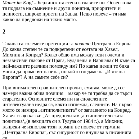
Mauer
im
Kopf
– Берлинската стена в главите ни. Освен това
тя подлага на съмнение и други понятия, приоритети и
ценности, широко приети на Запад. Нещо повече – тя има
какво да предложи на тяхно място.
2
Такива са големите претенции за
новата
Централна Европа.
До каква степен те са подкрепени от есетата на Хавел,
Михник и Конрад? Колко общо има между тези големи и
независими гласове от Прага, Будапеща и Варшава? И къде са
най-важните разлики помежду им? По какъв начин те биха
могли да променят начина, по който гледаме на „Източна
Европа“? А на самите себе си?
При внимателен сравнителен прочит, смятам, може да се
намери важна обща позиция – макар че тя трябва да се търси
старателно. Основните елементи на споделените
интелектуална недра са, както изглежда, следните. На първо
място се намира „антиполитиката“ от заглавието на Конрад.
Хавел също казва: „Аз предпочитам ‚антиполитическата
политика‘„(в лекцията си в Тулуза от 1984 г.), а Михник,
въпреки че използва този термин не повече от термина
„Централна Европа“, със сигурност го внушава в писанията
си.