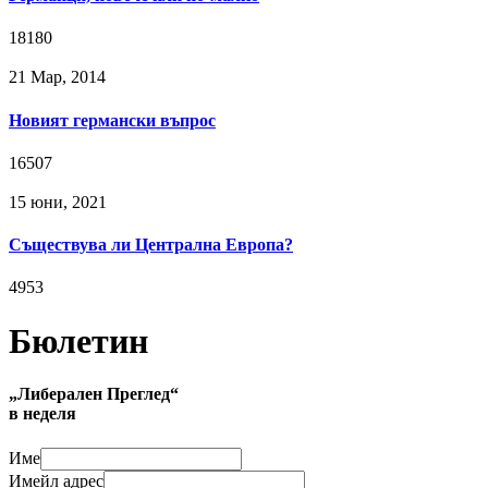
18180
21 Мар, 2014
Новият германски въпрос
16507
15 юни, 2021
Съществува ли Централна Европа?
4953
Бюлетин
„Либерален Преглед“
в неделя
Име
Имейл адрес