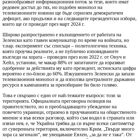
разнообразяват информационния поток за тези, които имат
редовен достъп до тях, но подобен монопол на
телевизионните новини ще бъде сериозен демократичен
дефицит, ако продължи и на следващите президентски избори,
които ще се проведат през март 2024 г.
Широко разпространено е възхищението от работата на
Зеленски като главен комуникатор по време на войната, но
т.нар. експеримент със списъци – политологична техника,
която проучва реалните, а не публично изповядваните
възгледи на хората – проведен през юли 2022 г. от Онуч и
Хейл, установи, че макар 88% от запитаните да изразяват
одобрение за действията му като президент, истинската цифра
вероятно е по-близо до 60%. Изкушението Зеленски да запази
телевизионния монопол и да използва централните държавни
ресурси в кампанията за преизбиране би било голямо.
Това е свързано с един от най-тежките въпроси: този за
територията. Официалната преговорна позиция на
правителството, но и преобладаващото убеждение на
повечето украинци, отразено в проучванията на общественото
мнение и във всеки разговор, който съм водил в страната или
извън нея, е, че Украйна трябва да си върне всеки сантиметър
от суверенната територия, включително Крим. „Твърде много
хора са загинали“, ме увещаваше Евхен, „за да не е така“. От