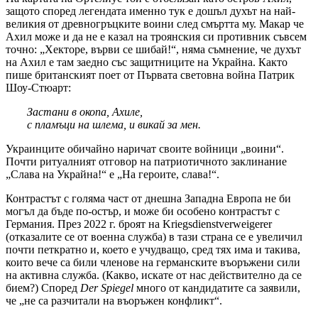
защото според легендата именно тук е дошъл духът на най-
великия от древногръцките воини след смъртта му. Макар че
Ахил може и да не е казал на троянския си противник съвсем
точно: „Хекторе, върви се шибай!“, няма съмнение, че духът
на Ахил е там заедно със защитниците на Украйна. Както
пише британският поет от Първата световна война Патрик
Шоу-Стюарт:
Застани в окопа, Ахиле,
с пламъци на шлема, и викай за мен.
Украинците обичайно наричат своите войници „воини“.
Почти ритуалният отговор на патриотичното заклинание
„Слава на Украйна!“ е „На героите, слава!“.
Контрастът с голяма част от днешна Западна Европа не би
могъл да бъде по-остър, и може би особено контрастът с
Германия. През 2022 г. броят на Kriegsdienstverweigerer
(отказалите се от военна служба) в тази страна се е увеличил
почти петкратно и, което е учудващо, сред тях има и такива,
които вече са били членове на германските въоръжени сили
на активна служба. (Какво, искате от нас действително да се
бием?) Според
Der Spiegel
много от кандидатите са заявили,
че „не са разчитали на въоръжен конфликт“.