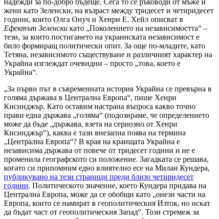
надежди за по-добро бъдеще. Сега то се ръководи от мъже и
жени като Зеленски, на възраст между тридесет и четиридесет
години, които Олга Онуч и Хенри Е. Хейл описват в
Ефектът Зеленски
като „Поколението на независимостта“ –
тези, за които постигането на украинската независимост е
било формиращ политически опит. За още по-младите, като
Тетяна, независимото съществуване и различният характер на
Украйна изглеждат очевидни – просто „това, което е
Украйна“.
„За първи път в съвременната история Украйна се превърна в
голяма държава в Централна Европа“, пише Хенри
Кисинджър. Като оставим настрана въпроса какво точно
прави една държава „голяма“ (подозираме, че определението
може да бъде „държава, взета на сериозно от Хенри
Кисинджър“), каква е тази внезапна поява на термина
„Централна Европа“? В края на краищата Украйна е
независима държава от повече от тридесет години и не е
променила географското си положение. Загадката се решава,
когато си припомним едно влиятелно есе на Милан Кундера,
публикувано на тези страници преди близо четиридесет
години
. Политическото значение, което Кундера придава на
Централна Европа, може да се обобщи като „онези части на
Европа, които се намират в геополитическия Изток, но искат
да бъдат част от геополитическия Запад“. Този стремеж за