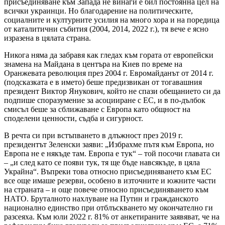
присъединяване към Запада не винаги е бил постоянна цел на
всички украинци. Но благодарение на политическите,
социалните и културните усилия на много хора и на поредица
от каталитични събития (2004, 2014, 2022 г.), тя вече е ясно
изразена в цялата страна.
Никога няма да забравя как гледах към гората от европейски
знамена на Майдана в центъра на Киев по време на
Оранжевата революция през 2004 г. Евромайданът от 2014 г.
(подсказката е в името) беше предизвикан от тогавашния
президент Виктор Янукович, който не спази обещанието си да
подпише споразумение за асоцииране с ЕС, и в по-дълбок
смисъл беше за сближаване с Европа като общност на
споделени ценности, съдба и сигурност.
В речта си при встъпването в длъжност през 2019 г.
президентът Зеленски заяви: „Избрахме пътя към Европа, но
Европа не е някъде там. Европа е тук“ – той посочи главата си
– „и след като се появи тук, тя ще бъде навсякъде, в цяла
Украйна“. Въпреки това относно присъединяването към ЕС
все още имаше резерви, особено в източните и южните части
на страната – и още повече относно присъединяването към
НАТО. Бруталното нахлуване на Путин и гражданското
национално единство при отблъскването му окончателно ги
разсеяха. Към юли 2022 г. 81% от анкетираните заявяват, че на