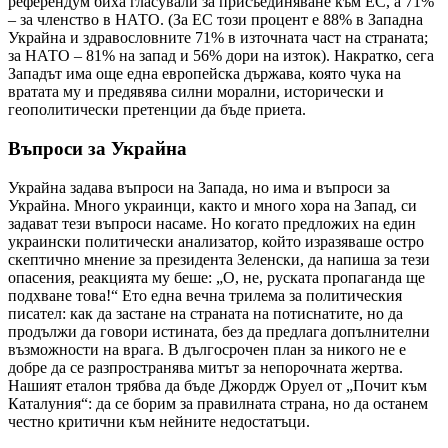
референдум биха гласували за присъединяване към ЕС, а 71%
– за членство в НАТО. (За ЕС този процент е 88% в Западна
Украйна и здравословните 71% в източната част на страната;
за НАТО – 81% на запад и 56% дори на изток). Накратко, сега
Западът има още една европейска държава, която чука на
вратата му и предявява силни морални, исторически и
геополитически претенции да бъде приета.
Въпроси за Украйна
Украйна задава въпроси на Запада, но има и въпроси за
Украйна. Много украинци, както и много хора на Запад, си
задават тези въпроси насаме. Но когато предложих на един
украински политически анализатор, който изразяваше остро
скептично мнение за президента Зеленски, да напиша за тези
опасения, реакцията му беше: „О, не, руската пропаганда ще
подхване това!“ Ето една вечна трилема за политическия
писател: как да застане на страната на потиснатите, но да
продължи да говори истината, без да предлага допълнителни
възможности на врага. В дългосрочен план за никого не е
добре да се разпространява митът за непорочната жертва.
Нашият еталон трябва да бъде Джордж Оруел от „Почит към
Каталуния“: да се борим за правилната страна, но да останем
честно критични към нейните недостатъци.