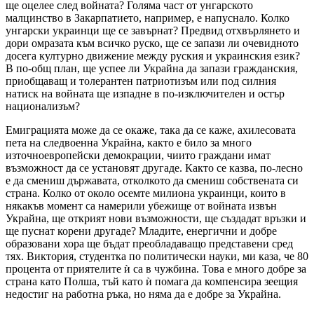
ще оцелее след войната? Голяма част от унгарското
малцинство в Закарпатието, например, е напуснало. Колко
унгарски украинци ще се завърнат? Предвид отхвърлянето и
дори омразата към всичко руско, ще се запази ли очевидното
досега културно движение между руския и украинския език?
В по-общ план, ще успее ли Украйна да запази гражданския,
приобщаващ и толерантен патриотизъм или под силния
натиск на войната ще изпадне в по-изключителен и остър
национализъм?
Емиграцията може да се окаже, така да се каже, ахилесовата
пета на следвоенна Украйна, както е било за много
източноевропейски демокрации, чиито граждани имат
възможност да се установят другаде. Както се казва, по-лесно
е да смениш държавата, отколкото да смениш собствената си
страна. Колко от около осемте милиона украинци, които в
някакъв момент са намерили убежище от войната извън
Украйна, ще открият нови възможности, ще създадат връзки и
ще пуснат корени другаде? Младите, енергични и добре
образовани хора ще бъдат преобладаващо представени сред
тях. Виктория, студентка по политически науки, ми каза, че 80
процента от приятелите ѝ са в чужбина. Това е много добре за
страна като Полша, тъй като ѝ помага да компенсира зеещия
недостиг на работна ръка, но няма да е добре за Украйна.