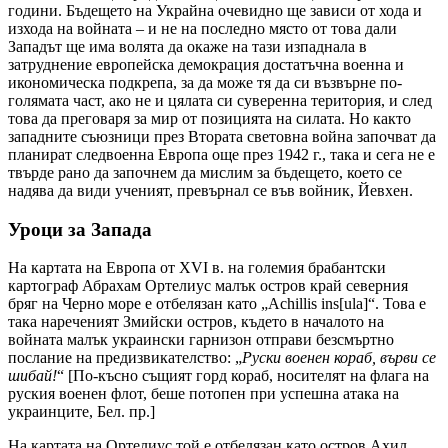
години. Бъдещето на Украйна очевидно ще зависи от хода и
изхода на войната – и не на последно място от това дали
Западът ще има волята да окаже на тази изпаднала в
затруднение европейска демокрация достатъчна военна и
икономическа подкрепа, за да може тя да си възвърне по-
голямата част, ако не и цялата си суверенна територия, и след
това да преговаря за мир от позицията на силата. Но както
западните съюзници през Втората световна война започват да
планират следвоенна Европа още през 1942 г., така и сега не е
твърде рано да започнем да мислим за бъдещето, което се
надява да види ученият, превърнал се във войник, Йевхен.
Уроци за Запада
На картата на Европа от XVI в. на големия брабантски
картограф Абрахам Ортелиус малък остров край северния
бряг на Черно море е отбелязан като „Achillis ins[ula]“. Това е
така нареченият Змийски остров, където в началото на
войната малък украински гарнизон отправи безсмъртно
послание на предизвикателство: „
Руски военен кораб, върви се
шибай!
“ [По-късно същият горд кораб, носителят на флага на
руския военен флот, беше потопен при успешна атака на
украинците, Бел. пр.]
На картата на Ортелиус той е отбелязан като остров Ахил,