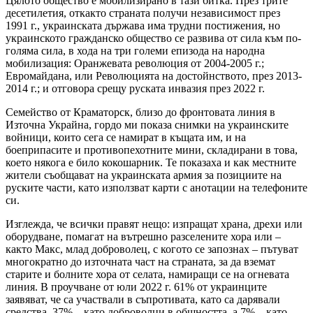
Цялото общество е мобилизирано в тази битка. През трите
десетилетия, откакто страната получи независимост през
1991 г., украинската държава има трудни постижения, но
украинското гражданско общество се развива от сила към по-
голяма сила, в хода на три големи епизода на народна
мобилизация: Оранжевата революция от 2004-2005 г.;
Евромайдана, или Революцията на достойнството, през 2013-
2014 г.; и отговора срещу руската инвазия през 2022 г.
Семейство от Краматорск, близо до фронтовата линия в
Източна Украйна, гордо ми показа снимки на украинските
войници, които сега се намират в къщата им, и на
боеприпасите и противопехотните мини, складирани в това,
което някога е било кокошарник. Те показаха и как местните
жители съобщават на украинската армия за позициите на
руските части, като използват карти с анотации на телефоните
си.
Изглежда, че всички правят нещо: изпращат храна, дрехи или
оборудване, помагат на вътрешно разселените хора или –
както Макс, млад доброволец, с когото се запознах – пътуват
многократно до източната част на страната, за да вземат
старите и болните хора от селата, намиращи се на огневата
линия. В проучване от юли 2022 г. 61% от украинците
заявяват, че са участвали в съпротивата, като са дарявали
средства, 37% – като доброволци в общността, а 7% – като