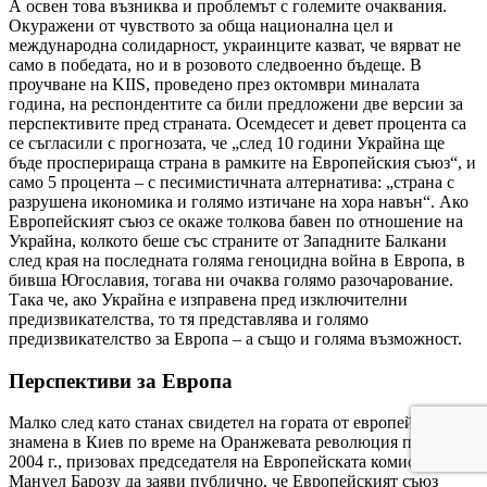
А освен това възниква и проблемът с големите очаквания.
Окуражени от чувството за обща национална цел и
международна солидарност, украинците казват, че вярват не
само в победата, но и в розовото следвоенно бъдеще. В
проучване на KIIS, проведено през октомври миналата
година, на респондентите са били предложени две версии за
перспективите пред страната. Осемдесет и девет процента са
се съгласили с прогнозата, че „след 10 години Украйна ще
бъде просперираща страна в рамките на Европейския съюз“, и
само 5 процента – с песимистичната алтернатива: „страна с
разрушена икономика и голямо изтичане на хора навън“. Ако
Европейският съюз се окаже толкова бавен по отношение на
Украйна, колкото беше със страните от Западните Балкани
след края на последната голяма геноцидна война в Европа, в
бивша Югославия, тогава ни очаква голямо разочарование.
Така че, ако Украйна е изправена пред изключителни
предизвикателства, то тя представлява и голямо
предизвикателство за Европа – а също и голяма възможност.
Перспективи за Европа
Малко след като станах свидетел на гората от европейски
знамена в Киев по време на Оранжевата революция през
2004 г., призовах председателя на Европейската комисия Жозе
Мануел Барозу да заяви публично, че Европейският съюз