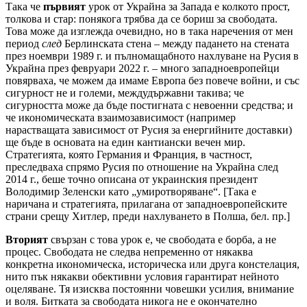
Така че
първият
урок от Украйна за Запада е колкото прост,
толкова и стар: понякога трябва да се бориш за свободата.
Това може да изглежда очевидно, но в така наречения от мен
период
след
Берлинската стена – между падането на стената
през ноември 1989 г. и пълномащабното нахлуване на Русия в
Украйна през февруари 2022 г. – много западноевропейци
повярваха, че можем да имаме Европа без повече войни, и със
сигурност не и големи, междудържавни такива; че
сигурността може да бъде постигната с невоенни средства; и
че икономическата взаимозависимост (например
нарастващата зависимост от Русия за енергийните доставки)
ще бъде в основата на един кантиански вечен мир.
Стратегията, която Германия и Франция, в частност,
преследваха спрямо Русия по отношение на Украйна след
2014 г., беше точно описана от украинския президент
Володимир Зеленски като „умиротворяване“. [Така е
наричана и стратегията, прилагана от западноевропейските
страни срещу Хитлер, преди нахлуването в Полша, бел. пр.]
Вторият
свързан с това урок е, че свободата е борба, а не
процес. Свободата не следва непременно от някаква
конкретна икономическа, историческа или друга констелация,
нито пък някакви обективни условия гарантират нейното
оцеляване. Тя изисква постоянни човешки усилия, внимание
и воля. Битката за свободата никога не е окончателно