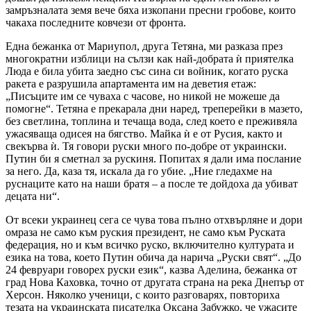
замръзналата земя вече бяха изкопани пресни гробове, които
чакаха последните ковчези от фронта.
Една бежанка от Мариупол, друга Тетяна, ми разказа през
многократни изблици на сълзи как най-добрата ѝ приятелка
Люда е била убита заедно със сина си войник, когато руска
ракета е разрушила апартамента им на деветия етаж:
„Писъците им се чуваха с часове, но никой не можеше да
помогне“. Тетяна е прекарала дни наред, треперейки в мазето,
без светлина, топлина и течаща вода, след което е преживяла
ужасяваща одисея на бягство. Майка ѝ е от Русия, както и
свекърва ѝ. Тя говори руски много по-добре от украински.
Путин би я сметнал за рускиня. Попитах я дали има послание
за него. Да, каза тя, искала да го убие. „Ние гледахме на
руснаците като на наши братя – а после те дойдоха да убиват
децата ни“.
От всеки украинец сега се чува това пълно отхвърляне и дори
омраза не само към руския президент, не само към Руската
федерация, но и към всичко руско, включително културата и
езика на това, което Путин обича да нарича „Руски свят“. „До
24 февруари говорех руски език“, казва Аделина, бежанка от
град Нова Каховка, точно от другата страна на река Днепър от
Херсон. Няколко ученици, с които разговарях, повториха
тезата на украинската писателка Оксана Забужко, че ужасите