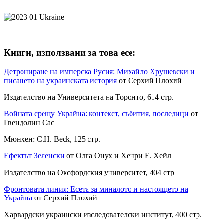
Книги, използвани за това есе:
Детрониране на имперска Русия: Михайло Хрушевски и
писането на украинската история
от Серхий Плохий
Издателство на Университета на Торонто, 614 стр.
Войната срещу Украйна: контекст, събития, последици
от
Гвендолин Сас
Мюнхен: C.H. Beck, 125 стр.
Ефектът Зеленски
от Олга Онух и Хенри Е. Хейл
Издателство на Оксфордския университет, 404 стр.
Фронтовата линия: Есета за миналото и настоящето на
Украйна
от Серхий Плохий
Харвардски украински изследователски институт, 400 стр.