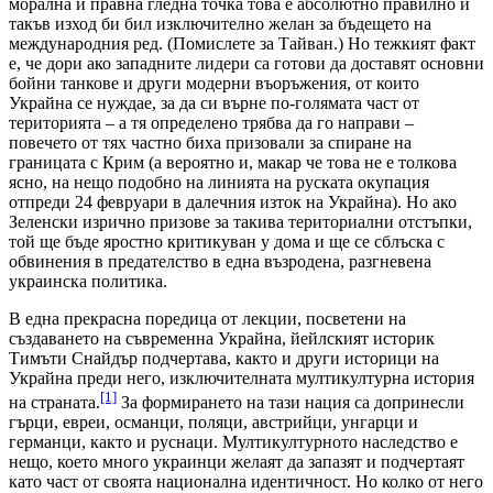
морална и правна гледна точка това е абсолютно правилно и
такъв изход би бил изключително желан за бъдещето на
международния ред. (Помислете за Тайван.) Но тежкият факт
е, че дори ако западните лидери са готови да доставят основни
бойни танкове и други модерни въоръжения, от които
Украйна се нуждае, за да си върне по-голямата част от
територията – а тя определено трябва да го направи –
повечето от тях частно биха призовали за спиране на
границата с Крим (а вероятно и, макар че това не е толкова
ясно, на нещо подобно на линията на руската окупация
отпреди 24 февруари в далечния изток на Украйна). Но ако
Зеленски изрично призове за такива териториални отстъпки,
той ще бъде яростно критикуван у дома и ще се сблъска с
обвинения в предателство в една възродена, разгневена
украинска политика.
В една прекрасна поредица от лекции, посветени на
създаването на съвременна Украйна, йейлският историк
Тимъти Снайдър подчертава, както и други историци на
Украйна преди него, изключителната мултикултурна история
[1]
на страната.
За формирането на тази нация са допринесли
гърци, евреи, османци, поляци, австрийци, унгарци и
германци, както и руснаци. Мултикултурното наследство е
нещо, което много украинци желаят да запазят и подчертаят
като част от своята национална идентичност. Но колко от него