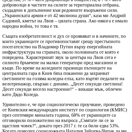
доброволци в частите на силите за териториална отбрана,
създадени в допълнение към редовните въоръжени сили.
„Украинската армия е от 42 милиона души“, каза ми Андрий
Садовий, кметът на Лвов – цялата страна. Ако някога е имало
народна война, то това е тя.
Същата изобретателност и дух се проявяват и в начините, по
които украинците се противопоставят срещу престъпното
посегателство на Владимир Путин върху енергийната
инфраструктура на страната, около половината от която е
повредена. Характерният звук за центъра на Лвов сега е
силното бръмчене на малки генератори пред магазини и
къщи. По време на коледните празници пътниците на
централната гара в Киев бяха поканени да захранват
светлините на голяма коледна елха, като въртят педалите на
велотренажор, свързан с динамо. „Десет секунди светлина!
Десет секунди весело настроение!“ – викаше мъж, облечен
като Дядо Коледа.
Удивително е, че при социологическо проучване, проведено
от Киевския международен институт по социология (КМИС)
през септември миналата година, 68% от украинците са
отговорили положително на въпроса „Смятате ли се за
щастлив човек?“, докато през 2017 г. те са били едва 53%.
Когато помолих социоложката Наталия Зайцева-Чипак да ми