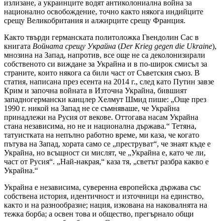
излизане, а украинците водят антиколониална война за
национално освобождение, точно както някога индийците
срещу Великобритания и алжирците срещу Франция.
Както твърди германската политоложка Гвендолин Сас в
книгата
Войната срещу Украйна
(
Der Krieg gegen die Ukraine
),
мнозина на Запад, напротив, все още не са деколонизирали
собственото си виждане за Украйна и в по-широк смисъл за
страните, които някога са били част от Съветския съюз. В
статия, написана през есента на 2014 г., след като Путин завзе
Крим и започна войната в Източна Украйна, бившият
западногермански канцлер Хелмут Шмид пише: „Още през
1990 г. никой на Запад не се съмняваше, че Украйна
принадлежи на Русия от векове. Оттогава насам Украйна
стана независима, но не и национална държава.“ Тетяна,
татуистката на непълно работно време, ми каза, че когато
пътува на Запад, хората само се „преструват“, че знаят къде е
Украйна, но всъщност си мислят, че „Украйна е, като че ли,
част от Русия“. „Най-накрая,“ каза тя, „светът разбра какво е
Украйна.“
Украйна е независима, суверенна европейска държава със
собствена история, идентичност и източници на единство,
както и на разнообразие; нация, изкована на наковалнята на
тежка борба; а освен това и общество, прегърнало общи