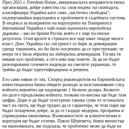
През 2021 г. Freedom House, американската неправителствена
организация, добре известна със своя индекс на свободата,
класифицира Украйна като само „частично свободна“,
подчертавайки корупцията и проблемите в съдебната система.
В индекса за възприятие на корупцията на Transparency
International Украйна е най-лошо оценената европейска
държава – ако не броим Русия, която е с още по-ниски
резултати. Олигарсите в страната все още имат твърде много
власт. Днес Украйна със сигурност се бори за демокрация
срещу тиранията, но би било погрешно да се преструваме, че
вчера тя е била образец на либерална демокрация. Тогава тя
имаше куп проблеми, а сега има още повече. За да не бъдат
разочаровани големите надежди на смелите украинци, те
трябва да бъдат идентифицирани и решени.
Ето само някои от тях. Според ръководителя на Европейската
инвестиционна банка общите разходи за възстановяване след
войната вероятно ще надхвърлят 1 билион долара. Колкото
по-дълго продължава войната, толкова по-висока ще бъде тази
цифра. Дори и да бъдат осигурени такива суми от останалата
част на света, ще бъде трудно да се гарантира, че тези пари ще
бъдат похарчени добре, за да се създаде модерна, прозрачна и
справедлива икономика. Възможностите за клиентелизъм и
корупция ще бъдат големи. Павло Шеремета, бивш министър
на икономиката, ми подсказа, че проблемът може да бъде не