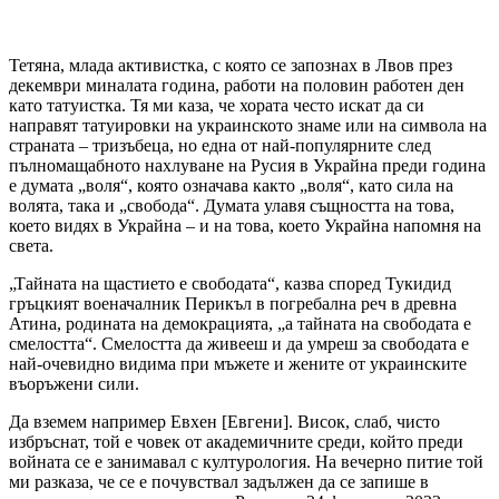
Тетяна, млада активистка, с която се запознах в Лвов през
декември миналата година, работи на половин работен ден
като татуистка. Тя ми каза, че хората често искат да си
направят татуировки на украинското знаме или на символа на
страната – тризъбеца, но една от най-популярните след
пълномащабното нахлуване на Русия в Украйна преди година
е думата „воля“, която означава както „воля“, като сила на
волята, така и „свобода“. Думата улавя същността на това,
което видях в Украйна – и на това, което Украйна напомня на
света.
„Тайната на щастието е свободата“, казва според Тукидид
гръцкият военачалник Перикъл в погребална реч в древна
Атина, родината на демокрацията, „а тайната на свободата е
смелостта“. Смелостта да живееш и да умреш за свободата е
най-очевидно видима при мъжете и жените от украинските
въоръжени сили.
Да вземем например Евхен [Евгени]. Висок, слаб, чисто
избръснат, той е човек от академичните среди, който преди
войната се е занимавал с културология. На вечерно питие той
ми разказа, че се е почувствал задължен да се запише в