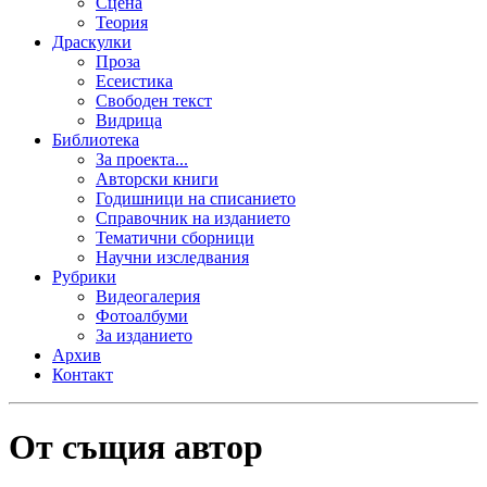
Сцена
Теория
Драскулки
Проза
Есеистика
Свободен текст
Видрица
Библиотека
За проекта...
Авторски книги
Годишници на списанието
Справочник на изданието
Тематични сборници
Научни изследвания
Рубрики
Видеогалерия
Фотоалбуми
За изданието
Архив
Контакт
От същия автор