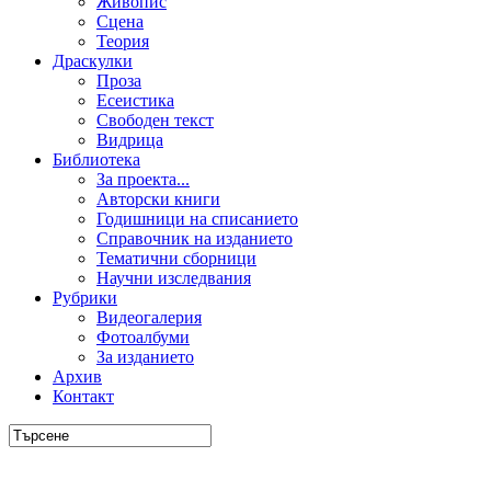
Живопис
Сцена
Теория
Драскулки
Проза
Есеистика
Свободен текст
Видрица
Библиотека
За проекта...
Авторски книги
Годишници на списанието
Справочник на изданието
Тематични сборници
Научни изследвания
Рубрики
Видеогалерия
Фотоалбуми
За изданието
Архив
Контакт