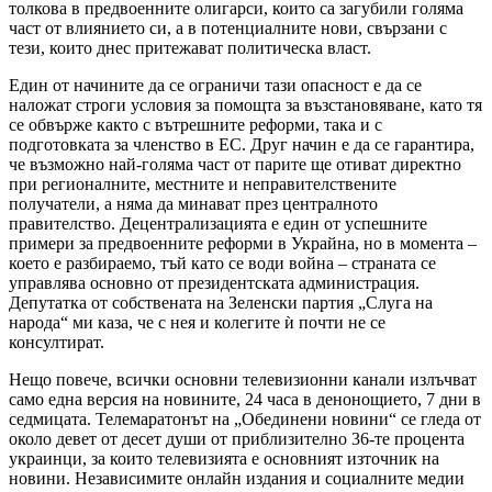
толкова в предвоенните олигарси, които са загубили голяма
част от влиянието си, а в потенциалните нови, свързани с
тези, които днес притежават политическа власт.
Един от начините да се ограничи тази опасност е да се
наложат строги условия за помощта за възстановяване, като тя
се обвърже както с вътрешните реформи, така и с
подготовката за членство в ЕС. Друг начин е да се гарантира,
че възможно най-голяма част от парите ще отиват директно
при регионалните, местните и неправителствените
получатели, а няма да минават през централното
правителство. Децентрализацията е един от успешните
примери за предвоенните реформи в Украйна, но в момента –
което е разбираемо, тъй като се води война – страната се
управлява основно от президентската администрация.
Депутатка от собствената на Зеленски партия „Слуга на
народа“ ми каза, че с нея и колегите ѝ почти не се
консултират.
Нещо повече, всички основни телевизионни канали излъчват
само една версия на новините, 24 часа в денонощието, 7 дни в
седмицата. Телемаратонът на „Обединени новини“ се гледа от
около девет от десет души от приблизително 36-те процента
украинци, за които телевизията е основният източник на
новини. Независимите онлайн издания и социалните медии