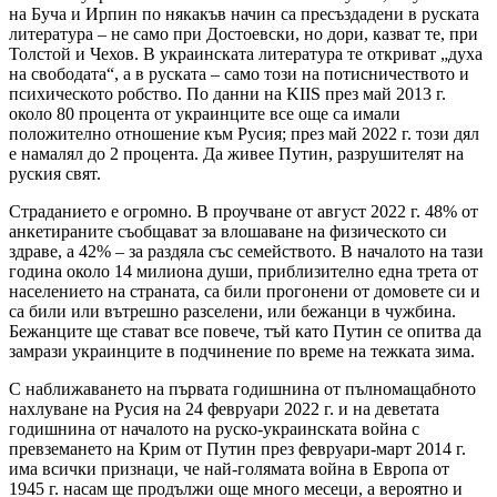
на Буча и Ирпин по някакъв начин са пресъздадени в руската
литература – не само при Достоевски, но дори, казват те, при
Толстой и Чехов. В украинската литература те откриват „духа
на свободата“, а в руската – само този на потисничеството и
психическото робство. По данни на KIIS през май 2013 г.
около 80 процента от украинците все още са имали
положително отношение към Русия; през май 2022 г. този дял
е намалял до 2 процента. Да живее Путин, разрушителят на
руския свят.
Страданието е огромно. В проучване от август 2022 г. 48% от
анкетираните съобщават за влошаване на физическото си
здраве, а 42% – за раздяла със семейството. В началото на тази
година около 14 милиона души, приблизително една трета от
населението на страната, са били прогонени от домовете си и
са били или вътрешно разселени, или бежанци в чужбина.
Бежанците ще стават все повече, тъй като Путин се опитва да
замрази украинците в подчинение по време на тежката зима.
С наближаването на първата годишнина от пълномащабното
нахлуване на Русия на 24 февруари 2022 г. и на деветата
годишнина от началото на руско-украинската война с
превземането на Крим от Путин през февруари-март 2014 г.
има всички признаци, че най-голямата война в Европа от
1945 г. насам ще продължи още много месеци, а вероятно и