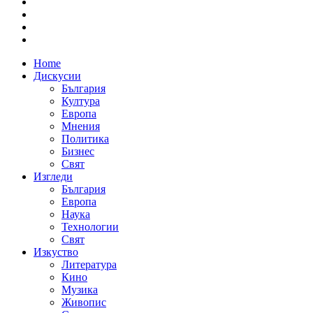
Home
Дискусии
България
Култура
Европа
Мнения
Политика
Бизнес
Свят
Изгледи
България
Европа
Наука
Технологии
Свят
Изкуство
Литература
Кино
Музика
Живопис