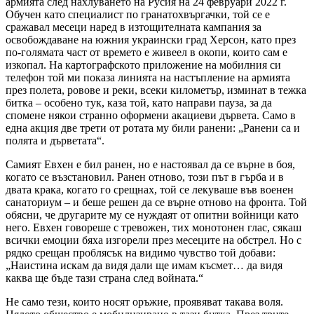
армията след нахлуването на Русия на 24 февруари 2022 г.
Обучен като специалист по гранатохвъргачки, той се е
сражавал месеци наред в изтощителната кампания за
освобождаване на южния украински град Херсон, като през
по-голямата част от времето е живеел в окопи, които сам е
изкопал. На картографското приложение на мобилния си
телефон той ми показа линията на настъпление на армията
през полета, ровове и реки, всеки километър, изминат в тежка
битка – особено тук, каза той, като направи пауза, за да
спомене някои странно оформени акациеви дървета. Само в
една акция две трети от ротата му били ранени: „Ранени са и
полята и дърветата“.
Самият Евхен е бил ранен, но е настоявал да се върне в боя,
когато се възстановил. Ранен отново, този път в гърба и в
двата крака, когато го срещнах, той се лекуваше във военен
санаториум – и беше решен да се върне отново на фронта. Той
обясни, че другарите му се нуждаят от опитни войници като
него. Евхен говореше с тревожен, тих монотонен глас, сякаш
всички емоции бяха изгорели през месеците на обстрел. Но с
рядко срещан проблясък на видимо чувство той добави:
„Наистина искам да видя дали ще имам късмет… да видя
каква ще бъде тази страна след войната.“
Не само тези, които носят оръжие, проявяват такава воля.