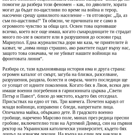
помогне да разбера този феномен – как, по дяволите, хората
могат да бъдат по-щастливи по време на война и терор,
насочени срещу цивилното население – тя отговори: „Да, аз
съм по-щастлива!“ Тя обясни, че причината не е само в
огромното чувство за обща цел. Освен това оценяваше
всичко, което все още имаш, когато сънародниците ти страдат
много по-зле в окопите или в разрушения до основи град
Мариупол. Една журналистка дори ми каза, че приятелите ѝ
казват, че „няма нищо страшно, ако ракетите падат върху нас,
защото това означава, че не убиват нашите войници на
фронтовата линия“.
Разбира се, тази вдъхновяваща история има и друга страна:
огромен каталог от смърт, загуба на близки, разселване,
разрушения, раздяла, болести и омраза, чиито последици ще
се усещат от идните поколения. Когато бях в Лвов, всеки ден
имаше военни погребения в гарнизонната църква „Свети
Петър и Павел“, близо до мястото, където бях отседнал.
Присъствах на едно от тях. Три ковчега. Почетен караул от
млади войници, изправени с бледи, напрегнати лица.
Опечалена майка, объркано дете. В градското военно
гробище, наречено Марсово поле, минах през редица пресни
гробове, включително този на Артемий Димид, син на първия
ректор на Украинския католически университет, където бях
дошъл да изнасям лекции. На върха на един лек наклон в