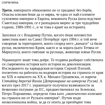
спечелена.
Трето
, империите обикновено не се предават без борба.
Опасна илюзия беше да се вярва, че една от най-големите
сухоземни империи в Европа, вековната Руска (впоследствие
Съветска) империя, се е разпаднала мирно за три чудодейни
години, 1989-1991 г., и че това е краят на историята.
Запознах се с Владимир Путин, когато беше неизвестен
заместник-кмет на Санкт Петербург през 1994 г. и той вече
говореше за териториите, които според него „винаги“ са били
руски, включително Крим, както и за хората (като Тетяна от
Мариупол), които смяташе за руснаци, живеещи извън Русия.
Украинците знаят това добре. Те отдавна разбират собствената
си съвременна история като история на деколонизация.
Изследването на харвардския историк Серхий Плохий,
посветено на работата на водещия историк на страната от края
на XIX и началото на XX в. Михаил Грушевски, се нарича
Unmaking Imperial Russia [Детрониране на имперска Русия]
. А
когато през 2017 г. украинците получиха възможности за
безвизово пътуване до ЕС, предшественикът на Зеленски,
Петро Порошенко, определи това като „окончателно излизане
на страната ни от Руската империя“. Путин води
неоколониална война, за да се опита да преобърне това