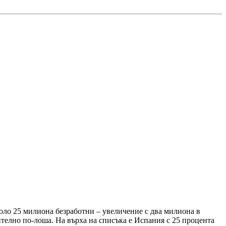
оло 25 милиона безработни – увеличение с два милиона в
чително по-лоша. На върха на списъка е Испания с 25 процента