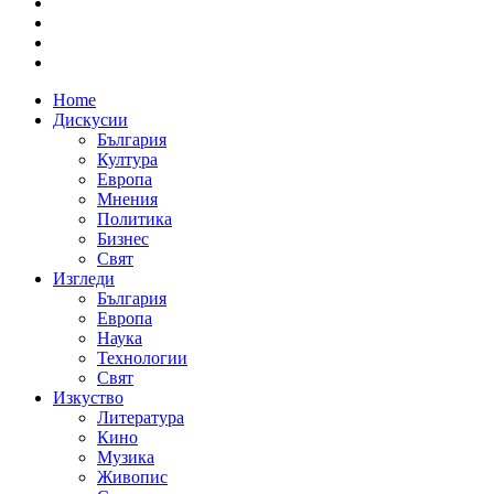
Home
Дискусии
България
Култура
Европа
Мнения
Политика
Бизнес
Свят
Изгледи
България
Европа
Наука
Технологии
Свят
Изкуство
Литература
Кино
Музика
Живопис