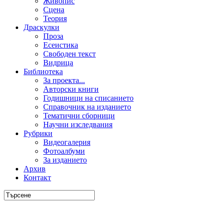
Живопис
Сцена
Теория
Драскулки
Проза
Есеистика
Свободен текст
Видрица
Библиотека
За проекта...
Авторски книги
Годишници на списанието
Справочник на изданието
Тематични сборници
Научни изследвания
Рубрики
Видеогалерия
Фотоалбуми
За изданието
Архив
Контакт