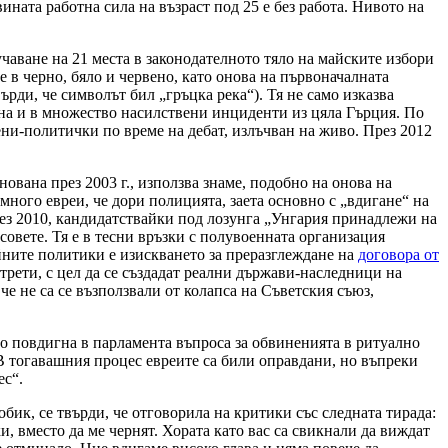
ината работна сила на възраст под 25 е без работа. Нивото на
чаване на 21 места в законодателното тяло на майските избори
 в черно, бяло и червено, като онова на първоначалната
ърди, че символът бил „гръцка река“). Тя не само изказва
ена и в множество насилствени инциденти из цяла Гърция. По
ни-политички по време на дебат, излъчван на живо. През 2012
ована през 2003 г., използва знаме, подобно на онова на
много евреи, че дори полицията, заета основно с „вдигане“ на
рез 2010, кандидатствайки под лозунга „Унгария принадлежи на
совете. Тя е в тесни връзки с полувоенната организация
ейните политики е изискването за преразглеждане на
договора от
 трети, с цел да се създадат реални държави-наследници на
е не са се възползвали от колапса на Съветския съюз,
о повдигна в парламента въпроса за обвиненията в ритуално
В тогавашния процес евреите са били оправдани, но въпреки
ес“.
бик, се твърди, че отговорила на критики със следната тирада:
и, вместо да ме чернят. Хората като вас са свикнали да виждат