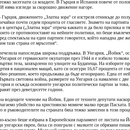
тежко засегнати са младите. В Гърция и Испания повече от полов
 И няма изгледи за скорошно движение нагоре.
 Гърция, движението „Златна зора“ се изстреля отникъде до полу
чайки почти седем процента от гласовете. Знамето на партията е
в центъра („Златна зора“ отрича каквато и да било прилика и тв
които се противопоставят на нейните политики, но беше въвлеч
ед спектакъла на един партиен говорител, който нападна две же
им тази страна от мръсотия“.
спечелила напоследък широка поддръжка. В Унгария, „Йобик“, осн
Унгария от германските окупатори през 1944 и е избило толкова 
мъртви тела, захвърлени по улиците на Будапеща. На изборите п
артия в национален мащаб, като си осигури 16,67 процента от гла
дебно решение, което продължава да бъде игнорирано. Една от н
Първата световна война, размерите на Унгария са намалени с две
ория и осъжда основните унгарски политически партии за това, ч
равят през деветдесетте години.
а водещите членове на Йобик. Един от техните депутати наскор
полагаемо убийство на християнско момиче малко преди Пасхата. 
о и ръководителите на страната бяха тежко замесени в този проц
 по-късно беше избрана в Европейския парламент от листата на Йо
ди унгарски евреи, биха си поиграли с малките си обрязани пишк