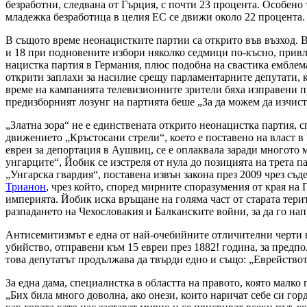
безработни, следвана от Гърция, с почти 23 процента. Особено 
младежка безработица в целия ЕС се движи около 22 процента.
В същото време неонацистките партии са открито във възход. В
и 18 при подновените избори няколко седмици по-късно, привли
нацистка партия в Германия, плюс подобна на свастика емблема 
открити заплахи за насилие срещу парламентарните депутати, 
време на кампанията телевизионните зрители бяха изправени пр
предизборният лозунг на партията беше „За да можем да изчист
„Златна зора“ не е единствената открито неонацистка партия, 
движението „Кръстосани стрели“, което е поставено на власт в 
евреи за депортация в Аушвиц, се е оплаквала заради многото 
унгарците“, Йобик се изстреля от нула до позицията на трета п
„Унгарска гвардия“, поставена извън закона през 2009 чрез съ
Трианон
, чрез който, според мирните споразумения от края на 
империята. Йобик иска връщане на голяма част от старата терит
разпадането на Чехословакия и Балканските войни, за да го нап
Антисемитизмът е една от най-очебийните отличителни черти н
убийство, отправени към 15 евреи през 1882! година, за пред
това депутатът продължава да твърди едно и също: „Еврействот
За една дама, специалистка в областта на правото, която малко
„Бих била много доволна, ако онези, които наричат себе си гор