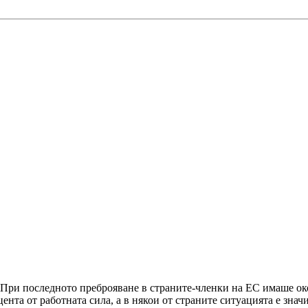
. При последното преброяване в страните-членки на ЕС имаше ок
цента от работната сила, а в някои от страните ситуацията е зна