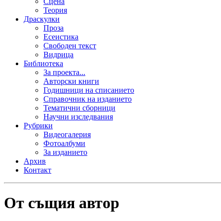
Сцена
Теория
Драскулки
Проза
Есеистика
Свободен текст
Видрица
Библиотека
За проекта...
Авторски книги
Годишници на списанието
Справочник на изданието
Тематични сборници
Научни изследвания
Рубрики
Видеогалерия
Фотоалбуми
За изданието
Архив
Контакт
От същия автор