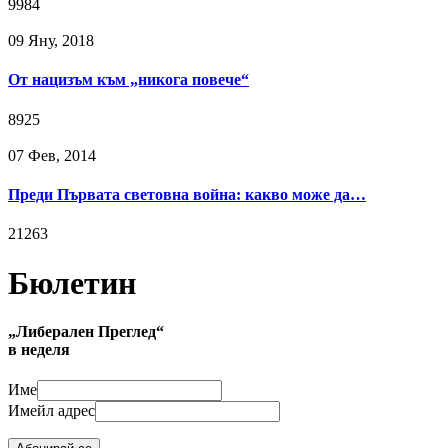
9984
09 Яну, 2018
От нацизъм към „никога повече“
8925
07 Фев, 2014
Преди Първата световна война: какво може да…
21263
Бюлетин
„Либерален Преглед“
в неделя
Име
Имейл адрес