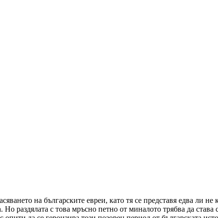
сяването на българските евреи, като тя се представя едва ли не 
 Но раздялата с това мръсно петно от миналото трябва да става 
с опити да се героизира този позорен период от българската ист