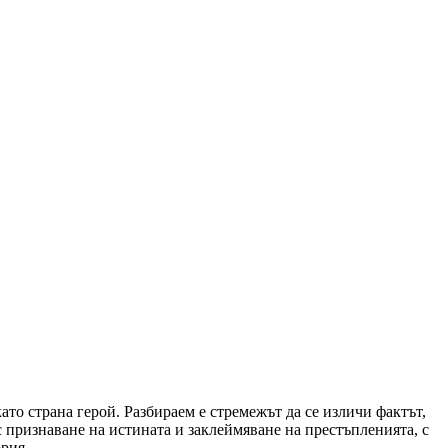
като страна герой. Разбираем е стремежът да се изличи фактът,
с признаване на истината и заклеймяване на престъпленията, с
ория.