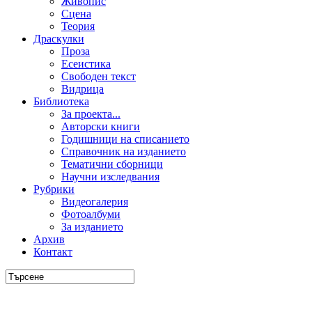
Живопис
Сцена
Теория
Драскулки
Проза
Есеистика
Свободен текст
Видрица
Библиотека
За проекта...
Авторски книги
Годишници на списанието
Справочник на изданието
Тематични сборници
Научни изследвания
Рубрики
Видеогалерия
Фотоалбуми
За изданието
Архив
Контакт