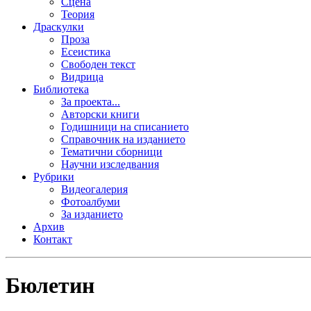
Сцена
Теория
Драскулки
Проза
Есеистика
Свободен текст
Видрица
Библиотека
За проекта...
Авторски книги
Годишници на списанието
Справочник на изданието
Тематични сборници
Научни изследвания
Рубрики
Видеогалерия
Фотоалбуми
За изданието
Архив
Контакт
Бюлетин