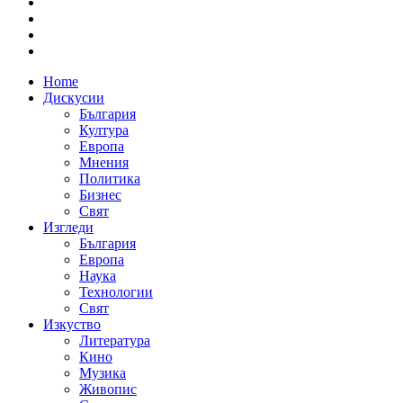
Home
Дискусии
България
Култура
Европа
Мнения
Политика
Бизнес
Свят
Изгледи
България
Европа
Наука
Технологии
Свят
Изкуство
Литература
Кино
Музика
Живопис