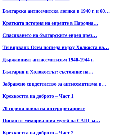
Българска антисемитска логика в 1940 г. и 60…
Кратката история на евреите в Народна…
Спасяването на българските евреи през…
Ти вярваш: Осем погледа върху Холкоста на…
Държавният антисемитизъм 1940-1944 г.
България и Холокостът: състояние на…
Забравено свидетелство за антисемитизма в…
Крехкостта на доброто – Част 1
70 години война на интерпретациите
Писмо от мемориалния музей на САЩ за…
Крехкостта на доброто – Част 2