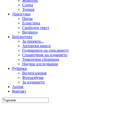
Живопис
Сцена
Теория
Драскулки
Проза
Есеистика
Свободен текст
Видрица
Библиотека
За проекта...
Авторски книги
Годишници на списанието
Справочник на изданието
Тематични сборници
Научни изследвания
Рубрики
Видеогалерия
Фотоалбуми
За изданието
Архив
Контакт