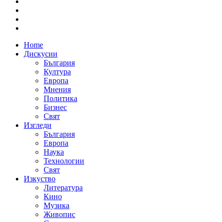
Home
Дискусии
България
Култура
Европа
Мнения
Политика
Бизнес
Свят
Изгледи
България
Европа
Наука
Технологии
Свят
Изкуство
Литература
Кино
Музика
Живопис