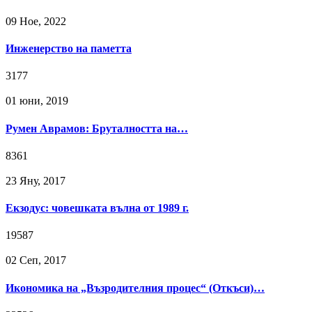
09 Ное, 2022
Инженерство на паметта
3177
01 юни, 2019
Румен Аврамов: Бруталността на…
8361
23 Яну, 2017
Екзодус: човешката вълна от 1989 г.
19587
02 Сeп, 2017
Икономика на „Възродителния процес“ (Откъси)…