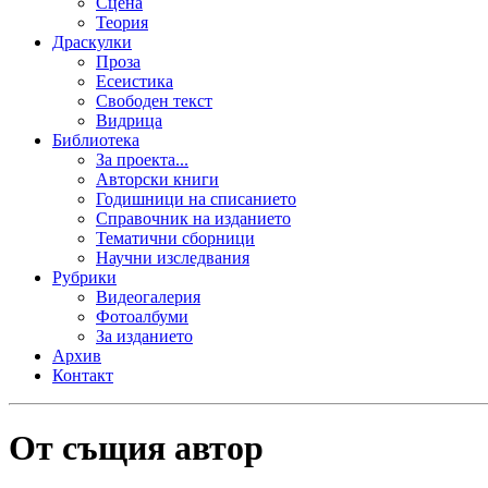
Сцена
Теория
Драскулки
Проза
Есеистика
Свободен текст
Видрица
Библиотека
За проекта...
Авторски книги
Годишници на списанието
Справочник на изданието
Тематични сборници
Научни изследвания
Рубрики
Видеогалерия
Фотоалбуми
За изданието
Архив
Контакт
От същия автор