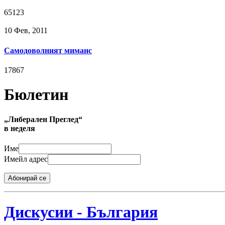
65123
10 Фев, 2011
Самодоволният миманс
17867
Бюлетин
„Либерален Преглед“
в неделя
Име
Имейл адрес
Абонирай се
Дискусии - България