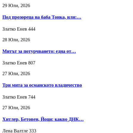
29 Юли, 2026
Под прозореца на баба Тонка, или:…
Златко Енев
444
28 Юли, 2026
Митът за потурчването: една от…
Златко Енев
807
27 Юли, 2026
Три мита за османското владичество
Златко Енев
744
27 Юли, 2026
Хитлер, Бетовен, Йоци: какво ДНК…
Лена Валтле
333