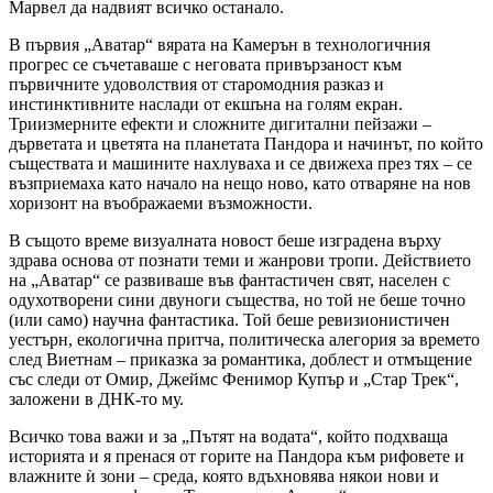
Марвел да надвият всичко останало.
В първия „Аватар“ вярата на Камерън в технологичния
прогрес се съчетаваше с неговата привързаност към
първичните удоволствия от старомодния разказ и
инстинктивните наслади от екшъна на голям екран.
Триизмерните ефекти и сложните дигитални пейзажи –
дърветата и цветята на планетата Пандора и начинът, по който
съществата и машините нахлуваха и се движеха през тях – се
възприемаха като начало на нещо ново, като отваряне на нов
хоризонт на въображаеми възможности.
В същото време визуалната новост беше изградена върху
здрава основа от познати теми и жанрови тропи. Действието
на „Аватар“ се развиваше във фантастичен свят, населен с
одухотворени сини двуноги същества, но той не беше точно
(или само) научна фантастика. Той беше ревизионистичен
уестърн, екологична притча, политическа алегория за времето
след Виетнам – приказка за романтика, доблест и отмъщение
със следи от Омир, Джеймс Фенимор Купър и „Стар Трек“,
заложени в ДНК-то му.
Всичко това важи и за „Пътят на водата“, който подхваща
историята и я пренася от горите на Пандора към рифовете и
влажните ѝ зони – среда, която вдъхновява някои нови и