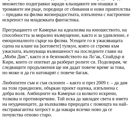
множество подигравки заради кльощавите им опашки и
тромавите им ръце, поредици от сбивания и нови приятелства
– придава на филма жизнерадостната, изпълнена с настроение
искреност на младежката фантастика.
Прегръщането от Камерън на идеализма на юношеството, на
способността за морално възмущение, както и за удивление, е
емоционалното сърце на филма. Усещате го в ужасяващата
сцена на клане на [китовете] тулкун, която се стреми към
ужасната, вълнуваща възвишеност на последните глави на
„Моби Дик“, както и в безпокойството на Ло’ак, Спайдър и
Кири, които се опитват да разберат ролите си. Подозирам, че
следващите продължения ще им дадат повече време за това,
но може и да ги натоварят с повече багаж.
Любопитен съм и съм склонен – както и през 2009 г. – да дам
на този грандиозен, объркан проект оценка, изпълнена с
добра воля. Амбициите на Камерън са колкото искрени,
толкова и противоречиви. Той иска да завладее света в името
на неудачниците, да възхвалява природата с помощта на най-
екстравагантна хитрост и да накара всичко ново да се
почувства отново старо.