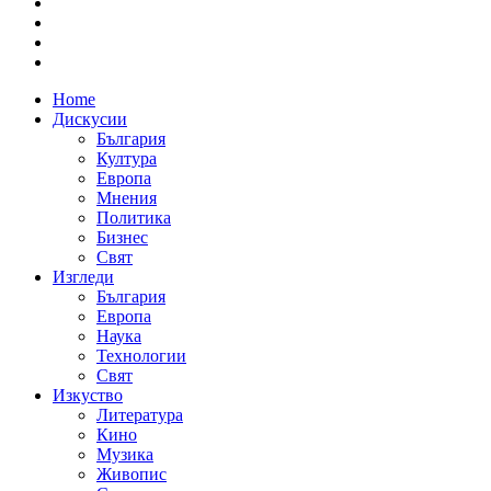
Home
Дискусии
България
Култура
Европа
Мнения
Политика
Бизнес
Свят
Изгледи
България
Европа
Наука
Технологии
Свят
Изкуство
Литература
Кино
Музика
Живопис