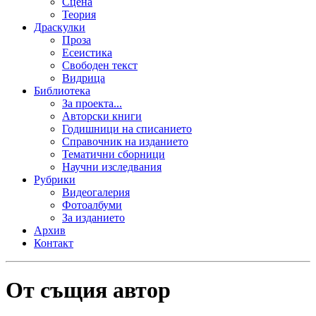
Сцена
Теория
Драскулки
Проза
Есеистика
Свободен текст
Видрица
Библиотека
За проекта...
Авторски книги
Годишници на списанието
Справочник на изданието
Тематични сборници
Научни изследвания
Рубрики
Видеогалерия
Фотоалбуми
За изданието
Архив
Контакт
От същия автор