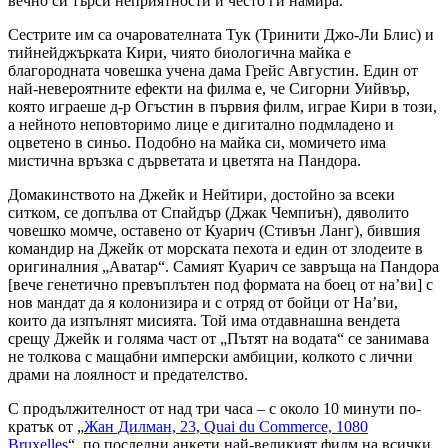
вечно си търси неприятности и често ги намира.
Сестрите им са очарователната Тук (Тринити Джо-Ли Блис) и
тийнейджърката Кири, чиято биологична майка е
благородната човешка учена дама Грейс Августин. Един от
най-невероятните ефекти на филма е, че Сигорни Уийвър,
която играеше д-р Огъстин в първия филм, играе Кири в този,
а нейното неповторимо лице е дигитално подмладено и
оцветено в синьо. Подобно на майка си, момичето има
мистична връзка с дърветата и цветята на Пандора.
Домакинството на Джейк и Нейтири, достойно за всеки
ситком, се допълва от Спайдър (Джак Чемпиън), дяволито
човешко момче, оставено от Куарич (Стивън Ланг), бившия
командир на Джейк от морската пехота и един от злодеите в
оригиналния „Аватар“. Самият Куарич се завръща на Пандора
[вече генетично превъплътен под формата на боец от на’ви] с
нов мандат да я колонизира и с отряд от бойци от На’ви,
които да изпълнят мисията. Той има отдавнашна вендета
срещу Джейк и голяма част от „Пътят на водата“ се занимава
не толкова с мащабни имперски амбиции, колкото с лични
драми на лоялност и предателство.
С продължителност от над три часа – с около 10 минути по-
кратък от „
Жан Дилман, 23, Quai du Commerce, 1080
Bruxelles
“, по последни анкети най-великият филм на всички