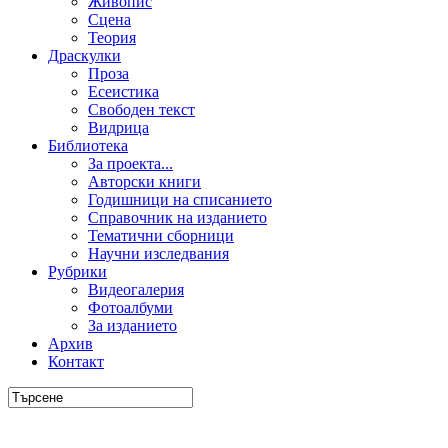
Живопис
Сцена
Теория
Драскулки
Проза
Есеистика
Свободен текст
Видрица
Библиотека
За проекта...
Авторски книги
Годишници на списанието
Справочник на изданието
Тематични сборници
Научни изследвания
Рубрики
Видеогалерия
Фотоалбуми
За изданието
Архив
Контакт