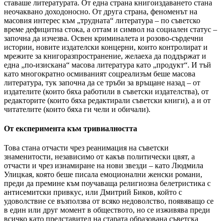
ставаше литературата. От една страна книгоиздаването стана
неочаквано доходоносно. От друга страна, феноменът на
масовия интерес към „трудната“ литература – по съветско
време дефицитна стока, а оттам и символ на социален статус –
започна да изчезва. Освен криминалета и розово-сърдечни
истории, новите издателски концерни, които контролират и
мрежите за книгоразпространение, желаеха да поддържат и
една „по-изискана“ масова литература като „продукт“. И тъй
като многократно осмиваният соцреализъм беше масова
литература, тук започна да се тръби за връщане назад – от
издателите (които бяха работили в съветски издателства), от
редакторите (които бяха редактирали съветски книги), а и от
читателите (които бяха ги чели и обичали).
От експеримента към тривиалността
Това стана отчасти чрез реанимация на съветски
знаменитости, независимо от какъв политически цвят, а
отчасти и чрез изнамиране на нови звезди – като Людмила
Улицкая, която беше писала емоционални женски романи,
преди да премине към поучаваща религиозна белетристика с
антисемитски привкус, или Дмитрий Биков, който с
удоволствие се възползва от всяко недоволство, появяващо се
в един или друг момент в обществото, но се изживява преди
всичко като представител на старата образована съветска