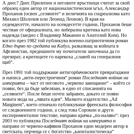
А днес? Днес Прилепин и неговите връстници считат за свой
образец един автор от националистическия ъгъл, Александър
Проханов (освен „селяните“ и величията на соцреализма като
Михаил Шолохов или Леонид Леонов). В края на
седемдесетте, началото на осемдесетте години, Проханов беше
честван от официалната, но либерална критика като нова
надежда (заедно с Владимир Маканин и Анатолий Ким). Но
когато през 1982 той публикува военно-патриотичния роман
Едно дърво по средата на Кабул
, разказващ за войната в
Афганистан, предишните му почитатели започнаха да го
презират, а критиците го нарекоха „славей на генералния
щаб“.
През 1991 той поддържаше антигорбачовските превратаджии
и написа „анти-перестроечния“ роман
Последният войник на
империята
– част от неговото „червено завещание“ – който се
появи, без да бъде забелязан, в едно от списанията на
„селяните“. После беше почти забравен, докато се появи
новата мода на „лявата идея“. Малкото издателство „
Ad
Marginem
“, което отначало публикуваше френската философия
от следвоенните години, а след това Сорокин и други
експериментални текстове, направи крачка „по-наляво“: през
2003 то публикува
Последният войник на империята
и
направи от червено-кафявия Проханов един модерен автор в
светската, перчеща се с богатство „капиталистическа“