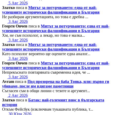
5 Авг 2026
Златко
писа в
Митът за потурчването: една от най-
успешните исторически фалшификации в България
Не разбирам аргументацията, но това е дребна ...
3 Авг 2026
Георги Ончев
писа в
Митът за потурчването: една от най-
успешните исторически фалшификации в България
Хм, не съм психолог, а лекар, но това е малка...
3 Авг 2026
Златко
писа в
Митът за потурчването: една от най-
успешните исторически фалшификации в България
Като психолог вероятно ще оцените една аналог...
3 Авг 2026
Георги Ончев
писа в
Митът за потурчването: една от най-
успешните исторически фалшификации в България
Непрекъснато повтаряната съвременна идея, че ...
3 Авг 2026
Avram
писа в
Под прозореца на баба Тонка, или: първо ги
убиваме, после им вдигаме паметници
Съгласен съм в общи линии с тезите и аргумент...
2 Авг 2026
Златко
писа в
Батак: най-големият внос в българската
история
Откъм Фейсбук (изключвам тукашната публика, т...
30 Юли 2026