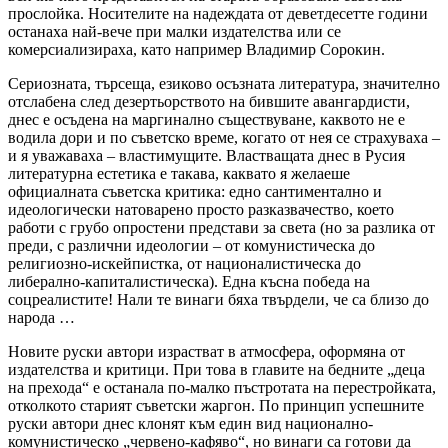
прослойка. Носителите на надеждата от деветдесетте години
останаха най-вече при малки издателства или се
комерсиализираха, като например Владимир Сорокин.
Сериозната, търсеща, езиково осъзната литература, значително
отслабена след дезертьорството на бившите авангардисти,
днес е осъдена на маргинално съществуване, каквото не е
водила дори и по съветско време, когато от нея се страхуваха –
и я уважаваха – властимущите. Властващата днес в Русия
литературна естетика е такава, каквато я желаеше
официалната съветска критика: едно сантиментално и
идеологически натоварено просто разказвачество, което
работи с грубо опростени представи за света (но за разлика от
преди, с различни идеологии – от комунистическа до
религиозно-искейпистка, от националистическа до
либерално-капиталистическа). Една късна победа на
соцреалистите! Нали те винаги бяха твърдели, че са близо до
народа …
Новите руски автори израстват в атмосфера, оформяна от
издателства и критици. При това в главите на бедните „деца
на прехода“ е останала по-малко пъстротата на перестройката,
отколкото старият съветски жаргон. По принцип успешните
руски автори днес клонят към един вид национално-
комунистическо „червено-кафяво“, но винаги са готови да