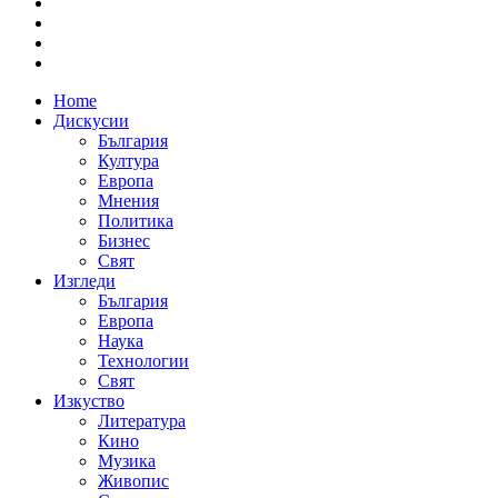
Home
Дискусии
България
Култура
Европа
Мнения
Политика
Бизнес
Свят
Изгледи
България
Европа
Наука
Технологии
Свят
Изкуство
Литература
Кино
Музика
Живопис