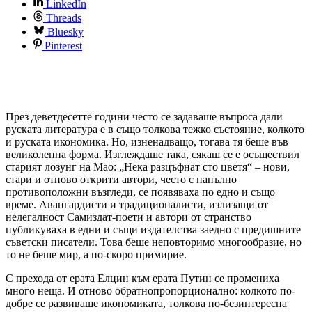
LinkedIn
Threads
Bluesky
Pinterest
През деветдесетте години често се задаваше въпроса дали
руската литература е в също толкова тежко състояние, колкото
и руската икономика. Но, изненадващо, тогава тя беше във
великолепна форма. Изглеждаше така, сякаш се е осъществил
старият лозунг на Мао: „Нека разцъфнат сто цветя“ – нови,
стари и отново открити автори, често с напълно
противоположни възгледи, се появяваха по едно и също
време. Авангардисти и традиционалисти, излизащи от
нелегалност Самиздат-поети и автори от странство
публикуваха в едни и същи издателства заедно с предишните
съветски писатели. Това беше неповторимо многообразие, но
то не беше мир, а по-скоро примирие.
С прехода от ерата Елцин към ерата Путин се промениха
много неща. И отново обратнопропорционално: колкото по-
добре се развиваше икономиката, толкова по-безинтересна