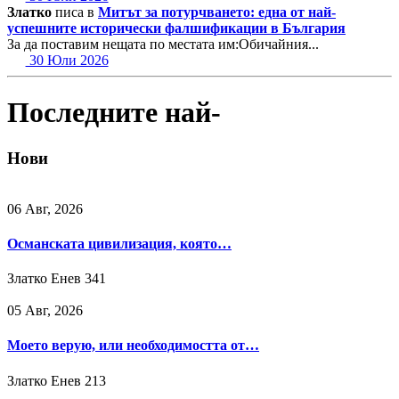
Златко
писа в
Митът за потурчването: една от най-
успешните исторически фалшификации в България
За да поставим нещата по местата им:Обичайния...
30 Юли 2026
Последните най-
Нови
06 Авг, 2026
Османската цивилизация, която…
Златко Енев
341
05 Авг, 2026
Моето верую, или необходимостта от…
Златко Енев
213