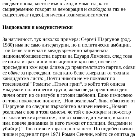
следват онова, което е във възход в момента, като
същевременно говорят за демокрация и свобода: за тях не
съществуват (идео)логически взаимозависимости.
Национални и комунистически
За нагледност, тук няколко примера: Сергей Шаргунов (род.
1980) има не само литературни, но и политически амбиции.
Той беше започнал в междувременно забранената
националболшевистка партия на Едуард Лимонов, след това
се опита из различни опозиционни кръгове, после се
присъедини към една близка до правителството партия, обяви
се обаче за преследван, след като беше зачеркнат от тяхната
кандидатска листа: „Почти никога не ме показват по
телевизията!“ Романът „Птичи грип“, в който той описва
младежки политически групи, желаеше да представи един
личен опит, но се изгуби в готови шаблони. Едно измислено
от това поколение понятие, „Нов реализъм“, бива обяснено от
Шаргунов по следния първобитно-наивен начин: „Новият
реализъм е нов в този смисъл, че той е по-открит и по-остър
от класическия реализъм, той отразява един живот, в който
има повече динамика (в него гъмжи от полицаи, бездомни и
убийци).“ Това ниво е характерно за него. По подобен начин
пише и роденият през 1971 Роман Сенчин, който се опитва да