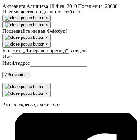
Антоанета Алипиева
18 Фев, 2010
Посещения: 23638
Преимущество на днешния глобален…
×
×
Последвайте ни във Фейсбук!
×
×
Бюлетин „Либерален преглед“ в неделя
Име
Имейл адрес
Абонирай се
×
×
Ако ти харесва, сподели го.