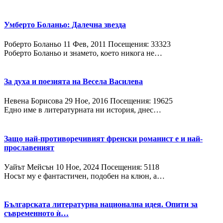
Умберто Боланьо: Далечна звезда
Роберто Боланьо
11 Фев, 2011
Посещения: 33323
Роберто Боланьо и знамето, което никога не…
За духа и поезията на Весела Василева
Невена Борисова
29 Ное, 2016
Посещения: 19625
Едно име в литературната ни история, днес…
Защо най-противоречивият френски романист е и най-
прославеният
Уайът Мейсън
10 Ное, 2024
Посещения: 5118
Носът му е фантастичен, подобен на клюн, а…
Българската литературна национална идея. Опити за
съвременното ѝ…