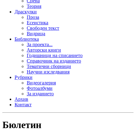
Сцена
Теория
Драскулки
Проза
Есеистика
Свободен текст
Видрица
Библиотека
За проекта...
Авторски книги
Годишници на списанието
Справочник на изданието
Тематични сборници
Научни изследвания
Рубрики
Видеогалерия
Фотоалбуми
За изданието
Архив
Контакт
Бюлетин