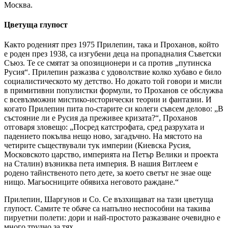
Москва.
Цветуща глупост
Както роденият през 1975 Прилепин, така и Проханов, който
е роден през 1938, са изгубени деца на пропадналия Съветски
Съюз. Те се смятат за опозиционери и са против „путинска
Русия“. Прилепин разказва с удоволствие колко хубаво е било
социалистическото му детство. Но докато той говори и мисли
в примитивни популистки формули, то Проханов се обслужва
с всевъзможни мистико-исторически теории и фантазии. И
когато Прилепин пита по-старите си колеги съвсем делово: „В
състояние ли е Русия да преживее кризата?“, Проханов
отговаря зловещо: „Посред катстрофата, сред разрухата и
падението покълва нещо ново, загадъчно. На мястото на
четирите съществували тук империи (Киевска Русия,
Московското царство, империята на Петър Велики и проекта
на Сталин) възниква пета империя. В нашия Витлеем е
родено тайнственото пето дете, за което светът не знае още
нищо. Магьосниците обявиха неговото раждане.“
Прилепин, Шаргунов и
Co
. Се възхищават на тази цветуща
глупост. Самите те обаче са напълно неспособни на такива
пируетни полети: дори и най-простото разказване очевидно е
много трудно за тях.