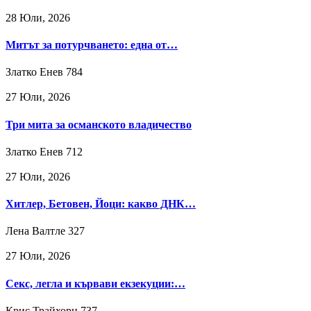
28 Юли, 2026
Митът за потурчването: една от…
Златко Енев
784
27 Юли, 2026
Три мита за османското владичество
Златко Енев
712
27 Юли, 2026
Хитлер, Бетовен, Йоци: какво ДНК…
Лена Валтле
327
27 Юли, 2026
Секс, легла и кървави екзекуции:…
Крис Трайхорн
737