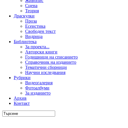
Живопис
Сцена
Теория
Драскулки
Проза
Есеистика
Свободен текст
Видрица
Библиотека
За проекта...
Авторски книги
Годишници на списанието
Справочник на изданието
Тематични сборници
Научни изследвания
Рубрики
Видеогалерия
Фотоалбуми
За изданието
Архив
Контакт