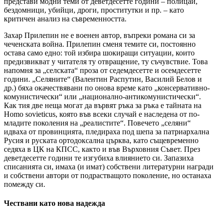
представи модни теми от деветдесетте години – полицаи,
бездомници, убийци, дроги, проститутки и пр. – като
критичен анализ на съвременността.
Захар Прилепин не е военен автор, въпреки романа си за
чеченската война. Прилепин сменя темите си, постоянно
остава само едно: той избира шокиращи ситуации, които
предизвикват у читателя ту отвращение, ту съчувствие. Това
напомня за „селската“ проза от седемдесетте и осемдесетте
години. „Селяните“ (Валентин Распутин, Василий Белов и
др.) бяха окачествявани по онова време като „консервативно-
комунистически“ или „национално-антикомунистически“.
Как тия две неща могат да вървят ръка за ръка е тайната на
Homo
sovieticus
, която във всеки случай е наследена от по-
младите поколения на „реалистите“. Повечето „селяни“
идваха от провинцията, пледираха под шепа за патриархална
Русия и руската ортодоксална църква, като същевременно
седяха в ЦК на КПСС, както и във Върховния Съвет. През
деветдесетте години те изгубиха влиянието си. Запазиха
списанията си, имаха (и имат) собствени литературни награди
и собствени автори от подрастващото поколение, но останаха
помежду си.
Чествани като нова надежда