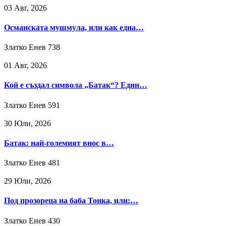
03 Авг, 2026
Османската мушмула, или как една…
Златко Енев
738
01 Авг, 2026
Кой е създал символа „Батак“? Един…
Златко Енев
591
30 Юли, 2026
Батак: най-големият внос в…
Златко Енев
481
29 Юли, 2026
Под прозореца на баба Тонка, или:…
Златко Енев
430