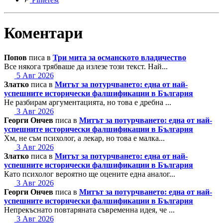
Коментари
Попов
писа в
Три мита за османското владичество
Все някога трябваше да излезе този текст. Най...
5 Авг 2026
Златко
писа в
Митът за потурчването: една от най-
успешните исторически фалшификации в България
Не разбирам аргументацията, но това е дребна ...
3 Авг 2026
Георги Ончев
писа в
Митът за потурчването: една от най-
успешните исторически фалшификации в България
Хм, не съм психолог, а лекар, но това е малка...
3 Авг 2026
Златко
писа в
Митът за потурчването: една от най-
успешните исторически фалшификации в България
Като психолог вероятно ще оцените една аналог...
3 Авг 2026
Георги Ончев
писа в
Митът за потурчването: една от най-
успешните исторически фалшификации в България
Непрекъснато повтаряната съвременна идея, че ...
3 Авг 2026