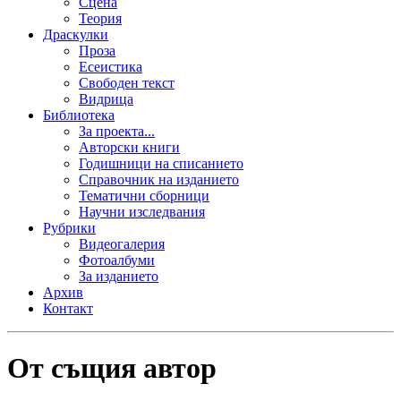
Сцена
Теория
Драскулки
Проза
Есеистика
Свободен текст
Видрица
Библиотека
За проекта...
Авторски книги
Годишници на списанието
Справочник на изданието
Тематични сборници
Научни изследвания
Рубрики
Видеогалерия
Фотоалбуми
За изданието
Архив
Контакт
От същия автор