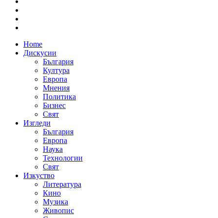
Home
Дискусии
България
Култура
Европа
Мнения
Политика
Бизнес
Свят
Изгледи
България
Европа
Наука
Технологии
Свят
Изкуство
Литература
Кино
Музика
Живопис