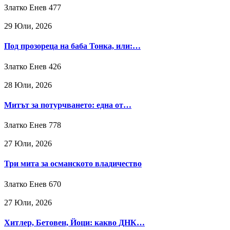
Златко Енев
477
29 Юли, 2026
Под прозореца на баба Тонка, или:…
Златко Енев
426
28 Юли, 2026
Митът за потурчването: една от…
Златко Енев
778
27 Юли, 2026
Три мита за османското владичество
Златко Енев
670
27 Юли, 2026
Хитлер, Бетовен, Йоци: какво ДНК…