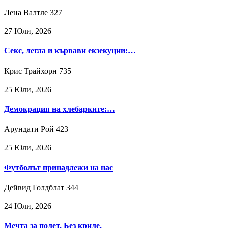
Лена Валтле
327
27 Юли, 2026
Секс, легла и кървави екзекуции:…
Крис Трайхорн
735
25 Юли, 2026
Демокрация на хлебарките:…
Арундати Рой
423
25 Юли, 2026
Футболът принадлежи на нас
Дейвид Голдблат
344
24 Юли, 2026
Мечта за полет. Без криле.