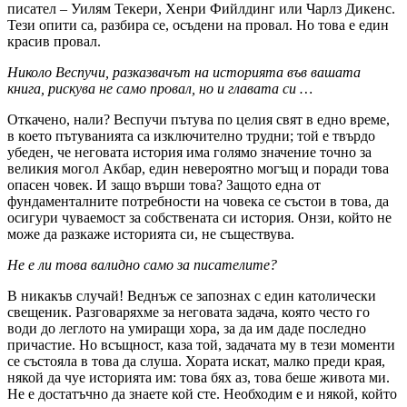
писател – Уилям Текери, Хенри Фийлдинг или Чарлз Дикенс.
Тези опити са, разбира се, осъдени на провал. Но това е един
красив провал.
Николо Веспучи, разказвачът на историята във вашата
книга, рискува не само провал, но и главата си …
Откачено, нали? Веспучи пътува по целия свят в едно време,
в което пътуванията са изключително трудни; той е твърдо
убеден, че неговата история има голямо значение точно за
великия могол Акбар, един невероятно могъщ и поради това
опасен човек. И защо върши това? Защото една от
фундаменталните потребности на човека се състои в това, да
осигури чуваемост за собствената си история. Онзи, който не
може да разкаже историята си, не съществува.
Не е ли това валидно само за писателите?
В никакъв случай! Веднъж се запознах с един католически
свещеник. Разговаряхме за неговата задача, която често го
води до леглото на умиращи хора, за да им даде последно
причастие. Но всъщност, каза той, задачата му в тези моменти
се състояла в това да слуша. Хората искат, малко преди края,
някой да чуе историята им: това бях аз, това беше живота ми.
Не е достатъчно да знаете кой сте. Необходим е и някой, който