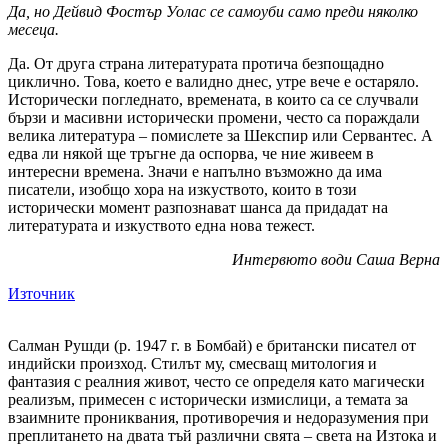
Да, но Дейвид Фостър Уолас се самоуби само преди няколко
месеца.
Да. От друга страна литературата протича безпощадно
циклично. Това, което е валидно днес, утре вече е остаряло.
Исторически погледнато, времената, в които са се случвали
бързи и масивни исторически промени, често са пораждали
велика литература – помислете за Шекспир или Сервантес. А
едва ли някой ще тръгне да оспорва, че ние живеем в
интересни времена. Значи е напълно възможно да има
писатели, изобщо хора на изкуството, които в този
исторически момент разпознават шанса да придадат на
литературата и изкуството една нова тежест.
Интервюто води Саша Верна
Източник
Салман Рушди (р. 1947 г. в Бомбай) е британски писател от
индийски произход. Стилът му, смесващ митология и
фантазия с реалния живот, често се определя като магически
реализъм, примесен с исторически измислици, а темата за
взаимните прониквания, противоречия и недоразумения при
преплитането на двата тъй различни свята – света на Изтока и