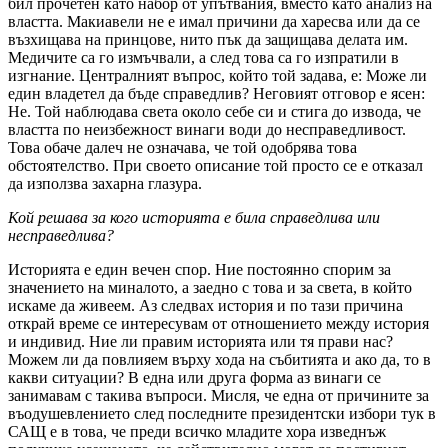
бил прочетен като набор от упътвания, вместо като анализ на
властта. Макиавели не е имал причини да харесва или да се
възхищава на принцове, нито пък да защищава делата им.
Медичите са го измъчвали, а след това са го изпратили в
изгнание. Централният въпрос, който той задава, е: Може ли
един владетел да бъде справедлив? Неговият отговор е ясен:
Не. Той наблюдава света около себе си и стига до извода, че
властта по неизбежност винаги води до несправедливост.
Това обаче далеч не означава, че той одобрява това
обстоятелство. При своето описание той просто се е отказал
да използва захарна глазура.
Кой решава за кого историята е била справедлива или
несправедлива?
Историята е един вечен спор. Ние постоянно спорим за
значението на миналото, а заедно с това и за света, в който
искаме да живеем. Аз следвах история и по тази причина
открай време се интересувам от отношението между история
и индивид. Ние ли правим историята или тя прави нас?
Можем ли да повлияем върху хода на събитията и ако да, то в
какви ситуации? В една или друга форма аз винаги се
занимавам с такива въпроси. Мисля, че една от причините за
въодушевлението след последните президентски избори тук в
САЩ е в това, че преди всичко младите хора изведнъж