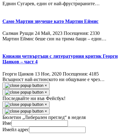
Едвин Сугарев, един от най-фрустрираните…
Само Мартин звучеше като Мартин Еймис
Салман Рушди
24 Май, 2023
Посещения: 2330
Мартин Еймис беше син на трима бащи – един…
Книжни четвъртъци с литературния критик Георги
Цанков – част 4
Георги Цанков
13 Ное, 2020
Посещения: 4185
Всъщност най-истинското ни общуване е чрез…
×
×
Последвайте ни във Фейсбук!
×
×
Бюлетин „Либерален преглед“ в неделя
Име
Имейл адрес