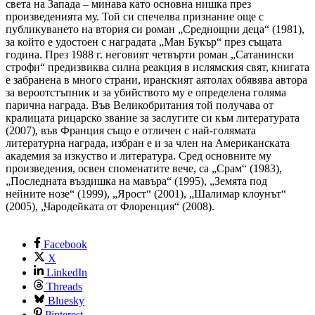
света на Запада – минава като основна нишка през
произведенията му. Той си спечелва признание още с
публикуването на втория си роман „Среднощни деца“ (1981),
за който е удостоен с наградата „Ман Букър“ през същата
година. През 1988 г. неговият четвърти роман „Сатанински
строфи“ предизвиква силна реакция в ислямския свят, книгата
е забранена в много страни, иранският аятолах обявява автора
за вероотстъпник и за убийството му е определена голяма
парична награда. Във Великобритания той получава от
кралицата рицарско звание за заслугите си към литературата
(2007), във Франция също е отличен с най-голямата
литературна награда, избран е и за член на Американската
академия за изкуство и литература. Сред основните му
произведения, освен споменатите вече, са „Срам“ (1983),
„Последната въздишка на мавъра“ (1995), „Земята под
нейните нозе“ (1999), „Ярост“ (2001), „Шалимар клоунът“
(2005), „Чародейката от Флоренция“ (2008).
Facebook
X
LinkedIn
Threads
Bluesky
Pinterest