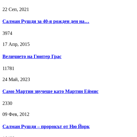
22 Сeп, 2021
Салман Рушди за 40-я рожден ден на…
3974
17 Апр, 2015
Величието на Гюнтер Грас
11781
24 Май, 2023
Само Мартин звучеше като Мартин Еймис
2330
09 Фев, 2012
Салман Рушди – пророкът от Ню Йорк