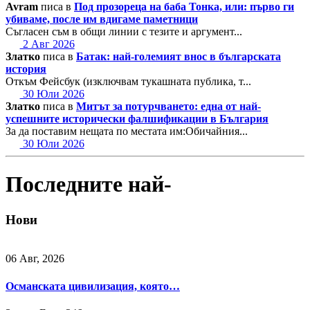
Avram
писа в
Под прозореца на баба Тонка, или: първо ги
убиваме, после им вдигаме паметници
Съгласен съм в общи линии с тезите и аргумент...
2 Авг 2026
Златко
писа в
Батак: най-големият внос в българската
история
Откъм Фейсбук (изключвам тукашната публика, т...
30 Юли 2026
Златко
писа в
Митът за потурчването: една от най-
успешните исторически фалшификации в България
За да поставим нещата по местата им:Обичайния...
30 Юли 2026
Последните най-
Нови
06 Авг, 2026
Османската цивилизация, която…