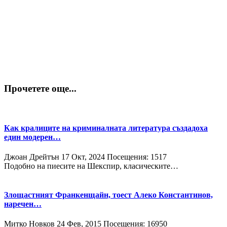
Прочетете още...
Как кралиците на криминалната литература създадоха
един модерен…
Джоан Дрейтън
17 Окт, 2024
Посещения: 1517
Подобно на пиесите на Шекспир, класическите…
Злощастният Франкенщайн, тоест Алеко Константинов,
наречен…
Митко Новков
24 Фев, 2015
Посещения: 16950