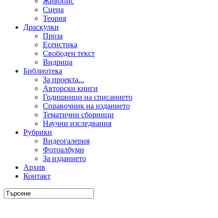
Живопис
Сцена
Теория
Драскулки
Проза
Есеистика
Свободен текст
Видрица
Библиотека
За проекта...
Авторски книги
Годишници на списанието
Справочник на изданието
Тематични сборници
Научни изследвания
Рубрики
Видеогалерия
Фотоалбуми
За изданието
Архив
Контакт