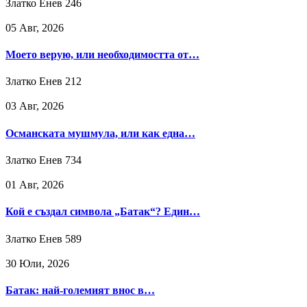
Златко Енев
246
05 Авг, 2026
Моето верую, или необходимостта от…
Златко Енев
212
03 Авг, 2026
Османската мушмула, или как една…
Златко Енев
734
01 Авг, 2026
Кой е създал символа „Батак“? Един…
Златко Енев
589
30 Юли, 2026
Батак: най-големият внос в…