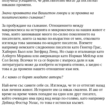
получиха усещането, че действително могат да постигнат
някакви промени.
Значи промяната във Вашигтон говори и за промяна на
политическото съзнание?
За пробуждане на съзнание. Отношението между
макрокосмоса на историята и микрокосмоса на нашия живот е
тема, която занимаваше много по-силно поколението на
писателите, които са малко по-възрастни от мен, отколкото
изглежда това занимава по-младите писатели. Вземете
например немските следвоенни писатели като Гюнтер Грас,
Хайнрих Бьол или Зигфрид Ленц. Но също и италианци като
Алберто Моравиа или американци като Норман Мейлър или
Сол Белоу. Всички те са се борили с въпроса дали и как
литературата може да изобрети историята отново, а заедно с
това и да промени нашето отношение към нея.
А с какво се борят младите автори?
Най-вече със самите себе си. Изглежда, че те се оттеглят назад
към личния живот. Историите им са някак смалени. И ако от
време на време човек попадне на един или друг писател,
който очевидно има пред вид нещо по-голямо, като например
Дейвид Фостър Уолас, то това е истински късмет.