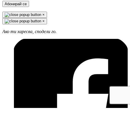
Абонирай се
×
×
Ако ти харесва, сподели го.