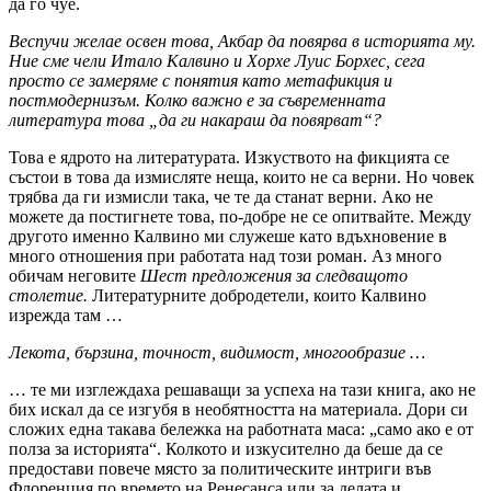
да го чуе.
Веспучи желае освен това, Акбар да повярва в историята му.
Ние сме чели Итало Калвино и Хорхе Луис Борхес, сега
просто се замеряме с понятия като метафикция и
постмодернизъм. Колко важно е за съвременната
литература това „да ги накараш да повярват“?
Това е ядрото на литературата. Изкуството на фикцията се
състои в това да измисляте неща, които не са верни. Но човек
трябва да ги измисли така, че те да станат верни. Ако не
можете да постигнете това, по-добре не се опитвайте. Между
другото именно Калвино ми служеше като вдъхновение в
много отношения при работата над този роман. Аз много
обичам неговите
Шест предложения за следващото
столетие.
Литературните добродетели, които Калвино
изрежда там …
Лекота, бързина, точност, видимост, многообразие …
… те ми изглеждаха решаващи за успеха на тази книга, ако не
бих искал да се изгубя в необятността на материала. Дори си
сложих една такава бележка на работната маса: „само ако е от
полза за историята“. Колкото и изкусително да беше да се
предостави повече място за политическите интриги във
Флоренция по времето на Ренесанса или за делата и