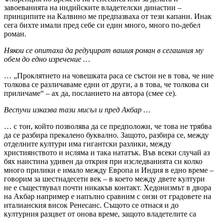
завоеванията на индийските владетелски династии –
принципите на Калвино ме предпазваха от тези капани. Инак
сега бихте имали пред себе си един много, много по-дебел
роман.
Някои се опитаха да редуцират вашия роман в сегашния му
обем до едно изречение …
… „Проклятието на човешката раса се състои не в това, че ние
толкова се различаваме едни от други, а в това, че толкова си
приличаме“ – ах да, посланието на автора (смее се).
Веспучи изказва тази мисъл и пред Акбар …
… с тон, който позволява да се предположи, че това не трябва
да се разбира прекалено буквално. Защото, разбира се, между
отделните култури има гигантски разлики, между
християнството и исляма и така нататък. Във всеки случай аз
бях наистина удивен да открия при изследванията си колко
много прилики е имало между Европа и Индия в едно време –
говорим за шестнадесети век – в което между двете култури
не е съществувал почти никакъв контакт. Хедонизмът в двора
на Акбар например е напълно сравним с онзи от градовете на
италианския висок Ренесанс. Същото се отнася и до
културния разцвет от онова време, защото владетелите са