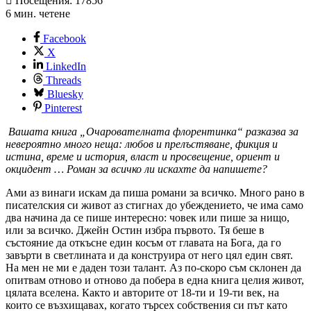
Посещения: 17856
6 мин. четене
Facebook
X
LinkedIn
Threads
Bluesky
Pinterest
Вашата книга „
Очарователната флорентинка“ разказва за
невероятно много неща: любов и прелъстяване, фикция и
истина, време и история, власт и просвещение, ориент и
окцидент … Роман за всичко ли искахте да напишете?
Ами аз винаги искам да пиша романи за всичко. Много рано в
писателския си живот аз стигнах до убеждението, че има само
два начина да се пише интересно: човек или пише за нищо,
или за всичко. Джейн Остин избра първото. Тя беше в
състояние да откъсне един косъм от главата на Бога, да го
завърти в светлината и да конструира от него цял един свят.
На мен не ми е даден този талант. Аз по-скоро съм склонен да
опитвам отново и отново да побера в една книга целия живот,
цялата вселена. Както и авторите от 18-ти и 19-ти век, на
които се възхищавах, когато търсех собствения си път като