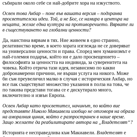
събирали около себе си най-добрите хора на изкуството.
Освен това Акбар – поне във вашата версия – подхранва
просветителски идеи. Той, а не Бог, се намира в центъра на
нещата, желае една култура на противоречието. Вярвате ли
в съществуването на глобални ценности?
Да, наистина вярвам в тях. Ние живеем в едно странно,
релативистко време, в което хората изглежда не се доверяват
на универсални ценности и права. Според мен хуманизмът е
най-големия подарък, който ни е дало просвещението –
философията за ценността на индивида, за суверенитета на
човека. Който отрича тази идея, независимо по какви
добронамерени причини, не върши услуга на никого. Може
би съм преувеличил малко в случая с историческия Акбар, но
все пак съществуват множество указания в полза на това, че
по такива представи тогава се е дискутирало много,
включително и извън Европа.
Освен Акбар като просветител, начинът, по който вие
представяте Николо Макиавели изобщо не отговоря на образа
на аморалния циник, който е разпространен в наше време.
Защо желаете да реабилитирате автора на „Владетелят“?
Историята е несправедлива към Макиавели.
Владетелят
е