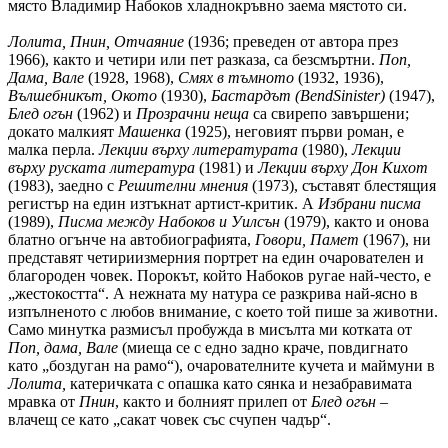
място Владимир Набоков хладнокръвно заема мястото си.
Лолита, Пнин, Отчаяние
(1936; преведен от автора през
1966), както и четири или пет разказа, са безсмъртни.
Поп,
Дама, Вале
(1928, 1968),
Смях в тъмното
(1932, 1936),
Вълшебникът
, Окото
(1930),
Бастардът (
Bend
Sinister
)
(1947),
Блед огън
(1962) и
Прозрачни неща
са свирепо завършени;
докато малкият
Машенка
(1925), неговият първи роман, е
малка перла.
Лекции върху литературата
(1980),
Лекции
върху руската литература
(1981) и
Лекции върху Дон Кихот
(1983), заедно с
Решителни мнения
(1973), съставят блестящия
регистър на един изтъкнат артист-критик. А
Избрани писма
(1989),
Писма между Набоков и Уилсън
(1979), както и онова
блатно огънче на автобиографията,
Говори, Памет
(1967), ни
представят четириизмерния портрет на един очарователен и
благороден човек. Порокът, който Набоков ругае най-често, е
„жестокостта“. А нежната му натура се разкрива най-ясно в
изпълненото с любов внимание, с което той пише за животни.
Само минутка размисъл пробужда в мисълта ми котката от
Поп, дама, Вале
(миеща се с едно задно краче, повдигнато
като „боздуган на рамо“), очарователните кучета и маймуни в
Лолита,
катеричката с опашка като сянка и незабравимата
мравка от
Пнин
, както и болният прилеп от
Блед огън
–
влачещ се като „сакат човек със счупен чадър“.