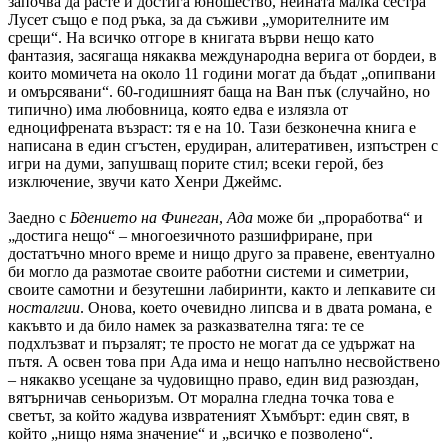
започва да расте и достига юношество, нейната малка сестра
Лусет също е под ръка, за да съживи „уморителните им
срещи“. На всичко отгоре в книгата върви нещо като
фантазия, засягаща някаква международна верига от бордеи, в
които момичета на около 11 години могат да бъдат „опипвани
и омърсявани“. 60-годишният баща на Ван пък (случайно, но
типично) има любовница, която едва е излязла от
едноцифрената възраст: тя е на 10. Тази безконечна книга е
написана в един сгъстен, ерудиран, алитеративен, изпъстрен с
игри на думи, запушващ порите стил; всеки герой, без
изключение, звучи като Хенри Джеймс.
Заедно с
Бдението на Финеган
,
Ада
може би „проработва“ и
„достига нещо“ – многоезичното разшифриране, при
достатъчно много време и нищо друго за правене, евентуално
би могло да размотае своите работни системи и симетрии,
своите самотни и безутешни лабиринти, както и лепкавите си
носталгии
. Онова, което очевидно липсва и в двата романа, е
какъвто и да било намек за разказвателна тяга: те се
подхлъзват и пързалят; те просто не могат да се удържат на
пътя. А освен това при Ада има и нещо напълно несвойствено
– някакво усещане за чудовищно право, един вид разюздан,
вятърничав сеньоризъм. От морална гледна точка това е
светът, за който жадува извратеният Хъмбърт: един свят, в
който „нищо няма значение“ и „всичко е позволено“.