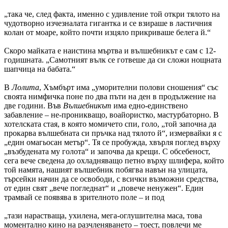
„така че, след факта, именно с удивление той откри тялото на
чудотворно изчезналата гигантка и се взираше в ластичния
колан от моаре, който почти изцяло прикриваше белега й.“
Скоро майката е наистина мъртва и вълшебникът е сам с 12-
годишната. „Самотният вълк се готвеше да си сложи нощната
шапчица на бабата.“
В
Лолита
, Хъмбърт има „уморителни полови сношения“ със
своята нимфичка поне по два пъти на ден в продължение на
две години. Във
Вълшебникът
има едно-единствено
забавление – не-проникващо, воайористко, мастурбаторно. В
хотелската стая, в която момичето спи, голо, „той започна да
прокарва вълшебната си пръчка над тялото й“, измервайки я с
„един омагьосан метър“. Тя се пробужда, хвърля поглед върху
„възбудената му голота“ и започва да крещи. С обсебеност,
сега вече сведена до охладняващо петно върху шлифера, който
той намята, нашият вълшебник побягва навън на улицата,
търсейки начин да се освободи, с всички възможни средства,
от един свят „вече погледнат“ и „повече ненужен“. Един
трамвай се появява в зрителното поле – и под
„тази нарастваща, ухилена, мега-оглушителна маса, това
моментално кино на разчленяването – тоест, повлечи ме