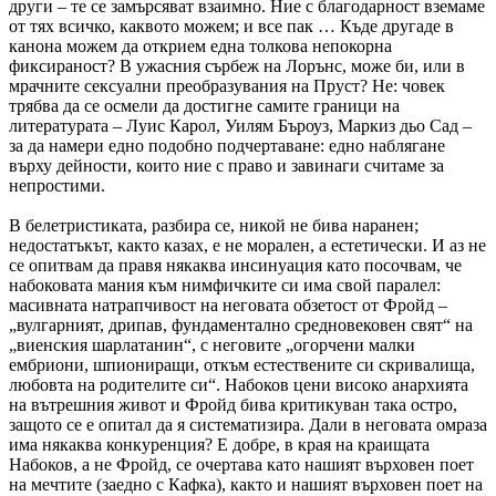
други – те се замърсяват взаимно. Ние с благодарност вземаме
от тях всичко, каквото можем; и все пак … Къде другаде в
канона можем да открием една толкова непокорна
фиксираност? В ужасния сърбеж на Лорънс, може би, или в
мрачните сексуални преобразувания на Пруст? Не: човек
трябва да се осмели да достигне самите граници на
литературата – Луис Карол, Уилям Бъроуз, Маркиз дьо Сад –
за да намери едно подобно подчертаване: едно наблягане
върху дейности, които ние с право и завинаги считаме за
непростими.
В белетристиката, разбира се, никой не бива наранен;
недостатъкът, както казах, е не морален, а естетически. И аз не
се опитвам да правя някаква инсинуация като посочвам, че
набоковата мания към нимфичките си има свой паралел:
масивната натрапчивост на неговата обзетост от Фройд –
„вулгарният, дрипав, фундаментално средновековен свят“ на
„виенския шарлатанин“, с неговите „огорчени малки
ембриони, шпиониращи, откъм естествените си скривалища,
любовта на родителите си“. Набоков цени високо анархията
на вътрешния живот и Фройд бива критикуван така остро,
защото се е опитал да я систематизира. Дали в неговата омраза
има някаква конкуренция? Е добре, в края на краищата
Набоков, а не Фройд, се очертава като нашият върховен поет
на мечтите (заедно с Кафка), както и нашият върховен поет на