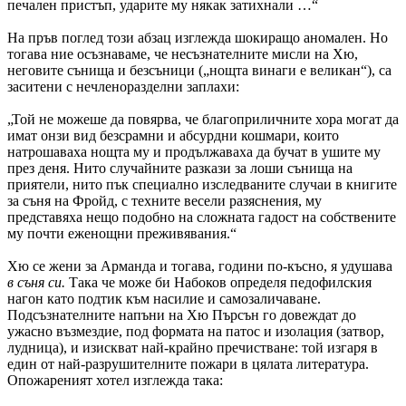
печален пристъп, ударите му някак затихнали …“
На пръв поглед този абзац изглежда шокиращо аномален. Но
тогава ние осъзнаваме, че несъзнателните мисли на Хю,
неговите сънища и безсъници („нощта винаги е великан“), са
заситени с нечленоразделни заплахи:
„Той не можеше да повярва, че благоприличните хора могат да
имат онзи вид безсрамни и абсурдни кошмари, които
натрошаваха нощта му и продължаваха да бучат в ушите му
през деня. Нито случайните разкази за лоши сънища на
приятели, нито пък специално изследваните случаи в книгите
за съня на Фройд, с техните весели разяснения, му
представяха нещо подобно на сложната гадост на собствените
му почти еженощни преживявания.“
Хю се жени за Арманда и тогава, години по-късно, я удушава
в съня си.
Така че може би Набоков определя педофилския
нагон като подтик към насилие и самозаличаване.
Подсъзнателните напъни на Хю Пърсън го довеждат до
ужасно възмездие, под формата на патос и изолация (затвор,
лудница), и изискват най-крайно пречистване: той изгаря в
един от най-разрушителните пожари в цялата литература.
Опожареният хотел изглежда така: