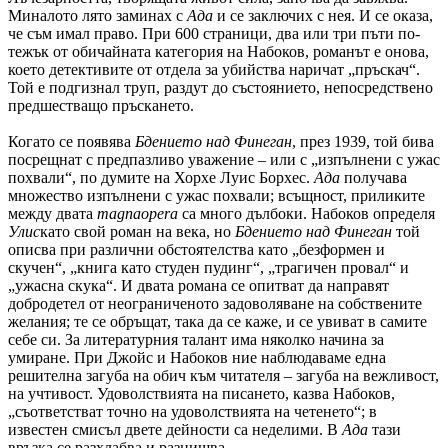
Миналото лято заминах с
Ада
и се заключих с нея. И се оказа,
че съм имал право. При 600 страници, два или три пъти по-
тежък от обичайната категория на Набоков, романът е онова,
което детективите от отдела за убийства наричат „пръскач“.
Той е подгизнал труп, раздут до състоянието, непосредствено
предшестващо пръскането.
Когато се появява
Бдението над Финеган
, през 1939, той бива
посрещнат с предпазливо уважение – или с „изпълнени с ужас
похвали“, по думите на Хорхе Луис Борхес.
Ада
получава
множество изпълнени с ужас похвали; всъщност, приликите
между двата
magna
opera
са много дълбоки. Набоков определя
Улис
като свой роман на века, но
Бдението над Финеган
той
описва при различни обстоятелства като „безформен и
скучен“, „книга като студен пудинг“, „трагичен провал“ и
„ужасна скука“. И двата романа се опитват да направят
добродетел от неограниченото задоволяване на собствените
желания; те се обръщат, така да се каже, и се увиват в самите
себе си. За литературния талант има няколко начина за
умиране. При Джойс и Набоков ние наблюдаваме една
решителна загуба на обич към читателя – загуба на вежливост,
на учтивост. Удоволствията на писането, казва Набоков,
„съответстват точно на удоволствията на четенето“; в
известен смисъл двете дейности са неделими. В
Ада
тази
връзка се разхлабва и разнищва.