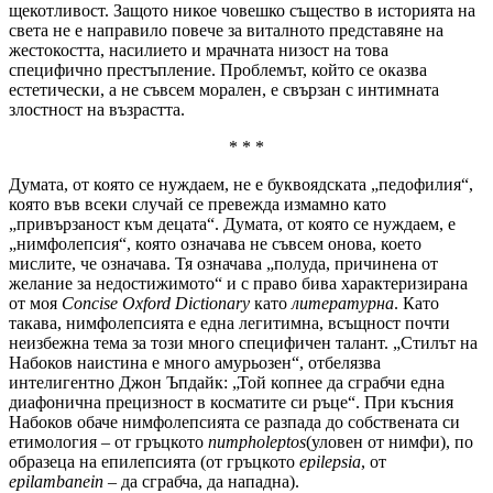
щекотливост. Защото никое човешко същество в историята на
света не е направило повече за виталното представяне на
жестокостта, насилието и мрачната низост на това
специфично престъпление. Проблемът, който се оказва
естетически, а не съвсем морален, е свързан с интимната
злостност на възрастта.
* * *
Думата, от която се нуждаем, не е буквоядската „педофилия“,
която във всеки случай се превежда измамно като
„привързаност към децата“. Думата, от която се нуждаем, е
„нимфолепсия“, която означава не съвсем онова, което
мислите, че означава. Тя означава „полуда, причинена от
желание за недостижимото“ и с право бива характеризирана
от моя
Concise Oxford Dictionary
като
литературна
. Като
такава, нимфолепсията е една легитимна, всъщност почти
неизбежна тема за този много специфичен талант. „Стилът на
Набоков наистина е много амурьозен“, отбелязва
интелигентно Джон Ъпдайк: „Той копнее да сграбчи една
диафонична прецизност в косматите си ръце“. При късния
Набоков обаче нимфолепсията се разпада до собствената си
етимология – от гръцкото
numpholeptos
(уловен от нимфи), по
образеца на епилепсията (от гръцкото
epilepsia
, от
epilambanein
– да сграбча, да нападна).