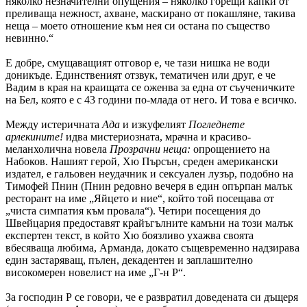
няколко незначителни опущения – няколко горещи капки от
преливаща нежност, ахване, маскирано от покашляне, такива
неща – моето отношение към нея си остана по същество
невинно.“
Е добре, смущаващият отговор е, че тази нишка не води
доникъде. Единственият отзвук, тематичен или друг, е че
Вадим в края на краищата се оженва за една от съученичките
на Бел, която е с 43 години по-млада от него. И това е всичко.
Между истеричната
Ада
и изкуфелият
Погледнете
арлекините!
идва мистериозната, мрачна и красиво-
меланхолична новела
Прозрачни неща:
опрощението на
Набоков. Нашият герой, Хю Пърсън, среден американски
издател, е гальовен неудачник и сексуален лузър, подобно на
Тимофей Пнин (Пнин редовно вечеря в един опърпан малък
ресторант на име „Яйцето и ние“, който той посещава от
„чиста симпатия към провала“). Четири посещения до
Швейцария предоставят крайъгълните камъни на този малък
експертен текст, в който Хю боязливо ухажва своята
вбесяваща любима, Арманда, докато същевременно надзирава
един застаряващ, пълен, декадентен и заплашително
високомерен новелист на име „Г-н Р“.
За господин Р се говори, че е развратил доведената си дъщеря