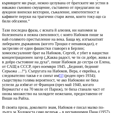
кървящите ми ръце, нежно целувана от братските ми устни в
някакво съновно смущение, съставено от предлагани на
аукцион виенски вехтории, съжаление, импотентност и
кафявите перуки на трагични стари жени, които току-що са
били обгазени.“
Тази последна фраза, с ясната й алюзия, ни напомня за
болезнената и нежна свенливост, с която Набоков пише за
най-голямото престъпление на века. Баща му, изтъкнатият
либерален държавник (когото Троцки е ненавиждал), е
застрелян от един фашистки главорез в Берлин;
хомосексуалният брат на Набоков, Сергей, е убит в нацистки
концентрационен лагер („Каква радост, че ти си добре, жива и
в добро състояние на духа“, пише Набоков до сестра си Елена,
от САЩ в СССР, през ноември 1945. „Бедният, бедният
Серьожа …!“). Съпругата на Набоков, Вера, е еврейка, а
следователно такъв е и синът им
[1]
(роден през 1934);
съществува голяма вероятност, че ако Набокови не бяха
успели да избягат от Франция (през май 1940, когато
Вермахтът е на 70 мили от Париж), те биха станали част от
онова множество на хилядите нежелани, предоставени от
Виши на Райха.
В своята проза, доколкото знам, Набоков е писал малко по-
дълго за Холокоста само веднъж – в несравнимия
Пнин
(1957).