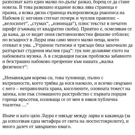
разпознат като един малко по-дълъг разказ, борещ се да стане
новела. В това разкошно издание всяка лява страница е
празна, а всяка дясна страница възпроизвежда ръкописа на
Набоков (с неговия стегнат почерк и чуплив правопис –
„велосипет“, „стумах“, „изнинада“), плюс текстът в печатен
шрифт (гъмжащ от квадратни скоби). Приятно е, осмелявам се
да кажа, да се видят ония световноизвестни фишове отблизо;
но всъщност в
Лаура
има само много малко неща, които
отекват в ума. „Утринни тътнежи и трясъци бяха започнали да
разтърсват студения мъглив град“: тук ние долавяме ехото на
набоковата музика. А в следващия пасаж проблясва забавното
и безстрашно набоково презрение към нашата „жалка
физичност“:
„Ненавиждам корема си, това туловище, пълно с
вътрешности, което трябва да нося наоколо, и всичко свързано
с него – неправилната храна, киселините, оловната тежест на
запека, или пък стомашното разстройство с първата порция
гореща мръсотия, изливаща се от мен в някоя публична
тоалетна …“
Иначе и като цяло
Лаура
е някъде между ларва и какавида (за
да използвам една метафора от света на люспестокрилите), и
много далеч от завършено имаго.