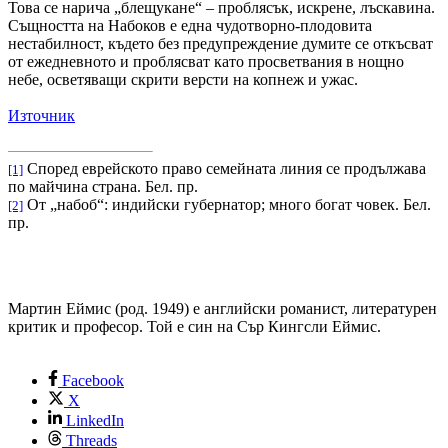
Това се нарича „блещукане“ – проблясък, искрене, лъскавина.
Същността на Набоков е една чудотворно-плодовита
нестабилност, където без предупреждение думите се откъсват
от ежедневното и проблясват като просветвания в нощно
небе, осветяващи скрити версти
на копнеж и ужас.
Източник
Според еврейското право семейната линия се продължава
[1]
по майчина страна. Бел. пр.
От „набоб“: индийски губернатор; много богат човек. Бел.
[2]
пр.
Мартин Еймис (род. 1949) е английски романист, литературен
критик и професор. Той е син на Сър Кингсли Еймис.
Facebook
X
LinkedIn
Threads