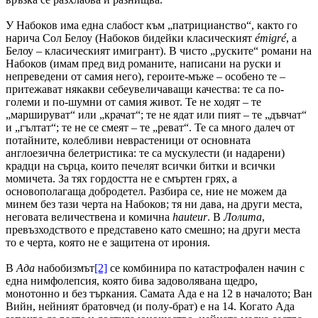
У Набоков има една слабост към „патрицианство“, както го
нарича Сол Белоу (Набоков бидейки класическият
é
migr
é
,
а
Белоу – класическият имигрант
).
В чисто „руските“ романи на
Набоков (имам пред вид романите, написани на руски и
непреведени от самия него), героите-мъже – особено те –
притежават някакви себеувеличаващи качества: те са по-
големи и по-шумни от самия живот. Те не ходят – те
„маршируват“ или „крачат“; те не ядат или пият – те „дъвчат“
и „гълтат“; те не се смеят – те „реват“. Те са много далеч от
потайните, колебливи неврастеници от основната
англоезична белетристика: те са мускулести (и надарени)
крадци на сърца, които печелят всички битки и всички
момичета. За тях гордостта не е смъртен грях, а
основополагаща добродетел. Разбира се, ние не можем да
минем без тази черта на Набоков; тя ни дава, на други места,
неговата величествена и комична
hauteur
. В
Лолита
,
превъзходството е представено като смешно; на други места
то е черта, която не е защитена от ирония.
В
Ада
набобизмът
[2]
се комбинира по катастрофален начин с
една нимфолепсия, която бива задоволявана щедро,
монотонно и без търкания. Самата Ада е на 12 в началото; Ван
Вийн, нейният братовчед (и полу-брат) е на 14. Когато Ада