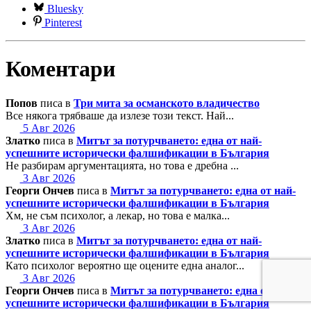
Bluesky
Pinterest
Коментари
Попов
писа в
Три мита за османското владичество
Все някога трябваше да излезе този текст. Най...
5 Авг 2026
Златко
писа в
Митът за потурчването: една от най-
успешните исторически фалшификации в България
Не разбирам аргументацията, но това е дребна ...
3 Авг 2026
Георги Ончев
писа в
Митът за потурчването: една от най-
успешните исторически фалшификации в България
Хм, не съм психолог, а лекар, но това е малка...
3 Авг 2026
Златко
писа в
Митът за потурчването: една от най-
успешните исторически фалшификации в България
Като психолог вероятно ще оцените една аналог...
3 Авг 2026
Георги Ончев
писа в
Митът за потурчването: една от най-
успешните исторически фалшификации в България