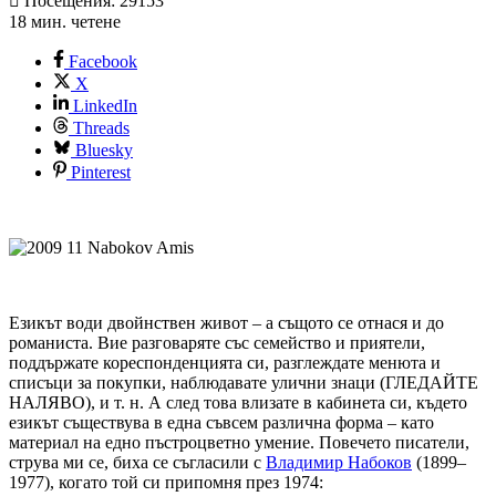
Посещения: 29153
18 мин. четене
Facebook
X
LinkedIn
Threads
Bluesky
Pinterest
Езикът води двойнствен живот – а същото се отнася и до
романиста. Вие разговаряте със семейство и приятели,
поддържате кореспонденцията си, разглеждате менюта и
списъци за покупки, наблюдавате улични знаци (ГЛЕДАЙТЕ
НАЛЯВО), и т. н. А след това влизате в кабинета си, където
езикът съществува в една съвсем различна форма – като
материал на едно пъстроцветно умение. Повечето писатели,
струва ми се, биха се съгласили с
Владимир Набоков
(1899–
1977), когато той си припомня през 1974: