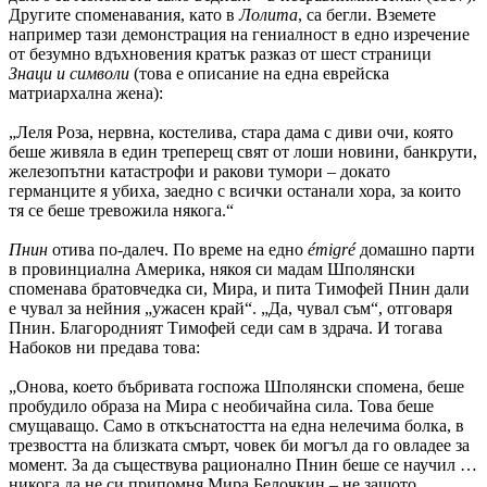
Другите споменавания, като в
Лолита
, са бегли. Вземете
например тази демонстрация на гениалност в едно изречение
от безумно вдъхновения кратък разказ от шест страници
Знаци и символи
(това е описание на една еврейска
матриархална жена):
„Леля Роза, нервна, костелива, стара дама с диви очи, която
беше живяла в един треперещ свят от лоши новини, банкрути,
железопътни катастрофи и ракови тумори – докато
германците я убиха, заедно с всички останали хора, за които
тя се беше тревожила някога.“
Пнин
отива по-далеч. По време на едно
é
migr
é
домашно парти
в провинциална Америка, някоя си мадам Шполянски
споменава братовчедка си, Мира, и пита Тимофей Пнин дали
е чувал за нейния „ужасен край“. „Да, чувал съм“, отговаря
Пнин. Благородният Тимофей седи сам в здрача. И тогава
Набоков ни предава това:
„Онова, което бъбривата госпожа Шполянски спомена, беше
пробудило образа на Мира с необичайна сила. Това беше
смущаващо. Само в откъснатостта на една нелечима болка, в
трезвостта на близката смърт, човек би могъл да го овладее за
момент. За да съществува рационално Пнин беше се научил …
никога да не си припомня Мира Белочкин – не защото …