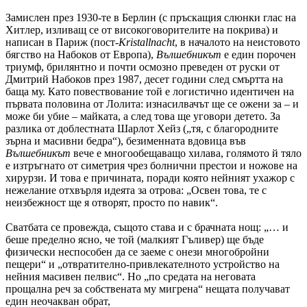
Замислен през 1930-те в Берлин (с пръскащия слюнки глас на
Хитлер, изливащ се от високоговорителите на покрива) и
написан в Париж (пост
-
Kristallnacht
, в началото на неистовото
бягство на Набоков от Европа)
,
Вълшебникът
е един порочен
триумф, брилянтно и почти осмозно преведен от руски от
Дмитрий Набоков през 1987, десет години след смъртта на
баща му. Като повествование той е логистично идентичен на
първата половина от Лолита: изнасилвачът ще се ожени за – и
може би убие – майката, а след това ще уговори детето. За
разлика от доблестната Шарлот Хейз („тя, с благородните
зърна и масивни бедра“), безименната вдовица във
Вълшебникът
вече е многообещаващо хилава, голямото й тяло
е изтръгнато от симетрия чрез болнични престои и ножове на
хирурзи. И това е причината, поради която нейният ухажор с
нежелание отхвърля идеята за отрова: „Освен това, те с
неизбежност ще я отворят, просто по навик“.
Сватбата се провежда, същото става и с брачната нощ: „… и
беше пределно ясно, че той (малкият Гъливер) ще бъде
физически неспособен да се заеме с онези многобройни
пещери“ и „отвратително-привлекателното устройство на
нейния масивен пелвис“. Но „по средата на неговата
прощална реч за собствената му мигрена“ нещата получават
един неочакван обрат,