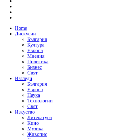
Home
Дискусии
България
Култура
Европа
Мнения
Политика
Бизнес
Свят
Изгледи
България
Европа
Наука
Технологии
Свят
Изкуство
Литература
Кино
Музика
Живопис