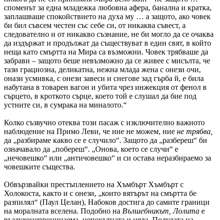
споменът за една младежка любовна афера, банална и кратка,
заплашваше спокойствието на духа му … а защото, ако човек
би бил съвсем честен със себе си, от никаква съвест, а
следователно и от никакво съзнание, не би могло да се очаква
да издържат и продължат да съществуват в един свят, в който
неща като смъртта на Мира са възможни. Човек трябваше да
забрави – защото беше невъзможно да се живее с мисълта, че
тази грациозна, деликатна, нежна млада жена с онези очи,
онази усмивка, с онези завеси и снегове зад гърба й, е била
набутана в товарен вагон и убита чрез инжекция от фенол в
сърцето, в кроткото сърце, което той е слушал да бие под
устните си, в сумрака на миналото.“
Колко съзвучно отеква този пасаж с изключително важното
наблюдение на Примо Леви, че ние не можем, ние
не трябва,
да „разбираме какво се е случило“. Защото да „разбереш“ би
означавало да „побереш“. „Онова, което се случи“ е
„нечовешко“ или „античовешко“ и си остава неразбираемо за
човешките същества.
Обвързвайки престъплението на Хъмбърт Хъмбърт с
Холокоста, както и с онези, „които вятърът на смъртта бе
разпилял“ (Паул Целан), Набоков достига до самите граници
на моралната вселена. Подобно на
Вълшебникът, Лолита
е
въздухонепроницаема, непокътната и цяла. Полудата на