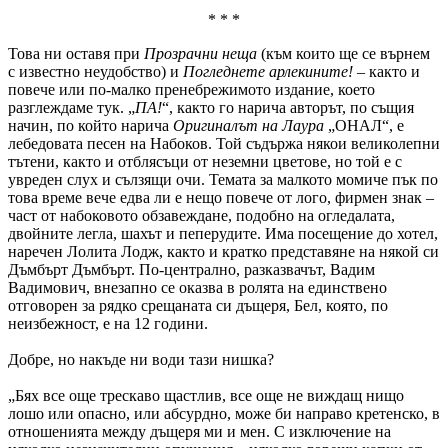
* * *
Това ни оставя при
Прозрачни неща
(към които ще се върнем
с известно неудобство) и
Погледнете арлекините!
– както и
повече или по-малко пренебрежимото издание, което
разглеждаме тук. „
ПА!
“, както го нарича авторът, по същия
начин, по който нарича
Оригиналът на Лаура
„ОНАЛ“, е
лебедовата песен на Набоков. Той съдържа някои великолепни
тътени, както и отблясъци от неземни цветове, но той е с
увреден слух и сълзящи очи. Темата за малкото момиче пък по
това време вече едва ли е нещо повече от лого, фирмен знак –
част от набоковото обзавеждане, подобно на огледалата,
двойните легла, шахът и пеперудите. Има посещение до хотел,
наречен Лолита Лодж, както и кратко представяне на някой си
Дъмбърт Дъмбърт. По-централно, разказвачът, Вадим
Вадимович, внезапно се оказва в ролята на единствено
отговорен за рядко срещаната си дъщеря, Бел, която, по
неизбежност, е на 12 години.
Добре, но накъде ни води тази нишка?
„Бях все още трескаво щастлив, все още не виждащ нищо
лошо или опасно, или абсурдно, може би направо кретенско, в
отношенията между дъщеря ми и мен. С изключение на