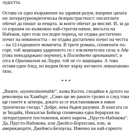
лудостта.
Остава си едно възражение на здравия разум, въпреки цялата
ни литературнокритическа безпристрастност: писателите
обичат да пишат за нещата, за които обичат да мислят. И, за да
го изразим по възможно най-строгия начин, мисълта на
Набоков, през този последен период, не отдава достатъчно
почит на невинността – не отдава достатъчно почит на честта
– на 12-годишните момичета. В трите романа, споменати по-
горе, той защищава ударението си с изключителна сила; в
Ада
(това невъздържано перчене), в
Погледнете арлекините!
, и
сега в
Оригиналът на Лаура
, той не го защищава. А това
оставя един блед, но видим белег върху неговото левиатаново
тяло.
* * *
„Вижте,
soyons
raisonnable
“, казва Килти, гледайки в дулото на
револвера на Хъмбърт. „Само ще ме раните грозно и след това
ще гниете в затвора, докато аз се възстановявам в някое
тропическо гнездо.“ Добре, нека бъдем разумни. В книгата си
за Ъпдайк, Никълсън Бейкър споменава една йерархия на
литературните постижения, която нарича „Прусто-Набокова“.
Да, Прусто-Набокова, или Джойсо-Борхесова, или, за
американците, Джеймсо-Белоуска. Именно на най-горното