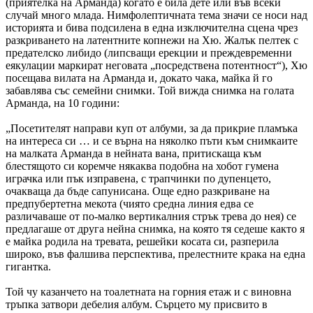
(приятелка на Арманда) когато е била дете или във всеки
случай много млада. Нимфолептичната тема значи се носи над
историята и бива подсилена в една изключителна сцена чрез
разкриването на латентните копнежи на Хю. Жалък пелтек с
предателско либидо (липсващи ерекции и преждевременни
еякулации маркират неговата „посредствена потентност“), Хю
посещава вилата на Арманда и, докато чака, майка й го
забавлява със семейни снимки. Той вижда снимка на голата
Арманда, на 10 години:
„Посетителят направи куп от албуми, за да прикрие пламъка
на интереса си … и се върна на няколко пъти към снимкаите
на малката Арманда в нейната вана, притискаща към
блестящото си коремче някаква подобна на хобот гумена
играчка или пък изправена, с трапчинки по дупенцето,
очакваща да бъде сапунисана. Още едно разкриване на
предпубертетна мекота (чиято средна линия едва се
различаваше от по-малко вертикалния стрък трева до нея) се
предлагаше от друга нейна снимка, на която тя седеше както я
е майка родила на тревата, решейки косата си, разперила
широко, във фалшива перспектива, прелестните крака на една
гигантка.
Той чу казанчето на тоалетната на горния етаж и с виновна
тръпка затвори дебелия албум. Сърцето му присвито в