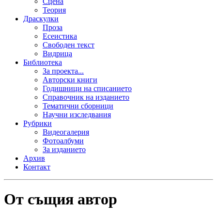
Сцена
Теория
Драскулки
Проза
Есеистика
Свободен текст
Видрица
Библиотека
За проекта...
Авторски книги
Годишници на списанието
Справочник на изданието
Тематични сборници
Научни изследвания
Рубрики
Видеогалерия
Фотоалбуми
За изданието
Архив
Контакт
От същия автор