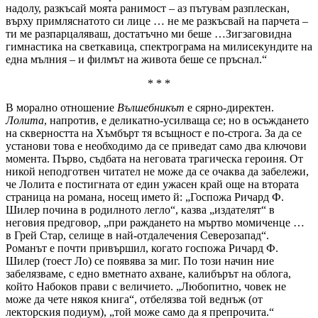
надолу, разкъсай моята ранимост – аз пътувам разплескан,
върху примляснатото си лице … не ме разкъсвай на парчета –
ти ме разпарцаляваш, достатъчно ми беше …Зигзаговидна
гимнастика на светкавица, спектрограма на милисекундите на
една мълния – и филмът на живота беше се пръснал.“
* * *
В морално отношение
Вълшебникът
е сярно-директен.
Лолита
, напротив, е деликатно-усилваща се; но в осъждането
на скверността на Хъмбърт тя всъщност е по-строга. За да се
установи това е необходимо да се приведат само два ключови
момента. Първо, съдбата на неговата трагическа героиня. От
никой неподготвен читател не може да се очаква да забележи,
че Лолита е постигната от един ужасен край още на втората
страница на романа, носещ името й: „Госпожа Ричард Ф.
Шилер почина в родилното легло“, казва „издателят“ в
неговия предговор, „при раждането на мъртво момиченце …
в Грей Стар, селище в най-отдалечения Северозапад“.
Романът е почти привършил, когато госпожа Ричард Ф.
Шилер (тоест Ло) се появява за миг. По този начин ние
забелязваме, с едно вметнато ахване, калибърът на облога,
който Набоков прави с величието. „Любопитно, човек не
може да чете някоя книга“, отбелязва той веднъж (от
лекторския подиум), „той може само да я препрочита.“