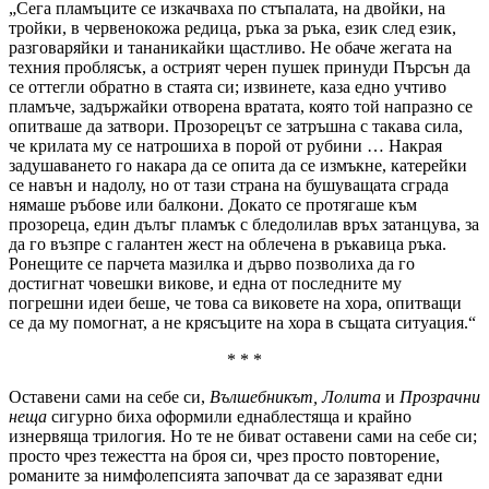
„Сега пламъците се изкачваха по стъпалата, на двойки, на
тройки, в червенокожа редица, ръка за ръка, език след език,
разговаряйки и тананикайки щастливо. Не обаче жегата на
техния проблясък, а острият черен пушек принуди Пърсън да
се оттегли обратно в стаята си; извинете, каза едно учтиво
пламъче, задържайки отворена вратата, която той напразно се
опитваше да затвори. Прозорецът се затръшна с такава сила,
че крилата му се натрошиха в порой от рубини … Накрая
задушаването го накара да се опита да се измъкне, катерейки
се навън и надолу, но от тази страна на бушуващата сграда
нямаше ръбове или балкони. Докато се протягаше към
прозореца, един дълъг пламък с бледолилав връх затанцува, за
да го възпре с галантен жест на облечена в ръкавица ръка.
Ронещите се парчета мазилка и дърво позволиха да го
достигнат човешки викове, и една от последните му
погрешни идеи беше, че това са виковете на хора, опитващи
се да му помогнат, а не крясъците на хора в същата ситуация.“
* * *
Оставени сами на себе си,
Вълшебникът, Лолита
и
Прозрачни
неща
сигурно биха оформили еднаблестяща и крайно
изнервяща трилогия. Но те не биват оставени сами на себе си;
просто чрез тежестта на броя си, чрез просто повторение,
романите за нимфолепсията започват да се заразяват едни