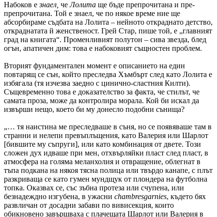
Набоков е
знаел,
че
Лолита
ще бъде препрочитана и пре-
препрочитана. Той е знаел, че по някое време ние ще
абсорбираме съдбата на Лолита – нейното откраднато детство,
откраднатата й женственост. Грей Стар, пише той, е „главният
град на книгата“. Променливият полутон – сива звезда, блед
огън, апатичен дим: това е набоковият същностен проблем.
Вторият фундаментален момент е описанието на един
повтарящ се сън, който преследва Хъмбърт след като Лолита е
избягала (тя изчезва заедно с цинично-сластния Килти).
Същевременно това е доказателство за факта, че стилът, че
самата проза, може да контролира морала. Кой би искал да
извърши нещо, което би му донесло подобни сънища?
„… тя наистина ме преследваше в съня, но се появяваше там в
странни и нелепи превъплъщения, като Валерия или Шарлот
[бившите му съпруги], или като комбинация от двете. Този
сложен дух идваше при мен, отхвърляйки пласт след пласт, в
атмосфера на голяма меланхолия и отвращение, облегнат в
тъпа подкана на някоя тясна полица или твърдо канапе, с плът
разкриваща се като гумен мундщук от плондера на футболна
топка. Оказвах се, със зъбна протеза или счупена, или
безнадеждно изгубена, в ужасни
chambres
garnies
, където бях
развличан от досадни забави по вивисекция, които
обикновено завършваха с плачещата Шарлот или Валерия в