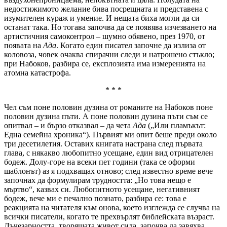
недостижимото желание бива посрещната и представена с
изумителен кураж и умение. И нещата биха могли да си
останат така. Но тогава започва да се появява изчезването на
артистичния самоконтрол – шумно обявено, през 1970, от
появата на
Ада
. Когато един писател започне да излиза от
коловоза, човек очаква спирачни следи и натрошено стъкло;
при Набоков, разбира се, експлозията има измеренията на
атомна катастрофа.
* * *
Чел съм поне половин дузина от романите на Набоков поне
половин дузина пъти. А поне половин дузина пъти съм се
опитвал – и бързо отказвал – да чета
Ада
(„Или пламъкът:
Една семейна хроника“). Първият ми опит беше преди около
три десетилетия. Оставих книгата настрана след първата
глава, с някакво любопитно усещане, един вид отрицателен
бодеж. Долу-горе на всеки пет години (така се оформи
шаблонът) аз я подхващах отново; след известно време вече
започнах да формулирам трудността: „Но това нещо е
мъртво“, казвах си. Любопитното усещане, негативният
бодеж, вече ми е печално познато, разбира се: това е
реакцията на читателя към онова, което изглежда се случва на
всички писатели, когато те прехвърлят библейската възраст.
Лъчезарността, творящата живот сила, започва да завяхва.