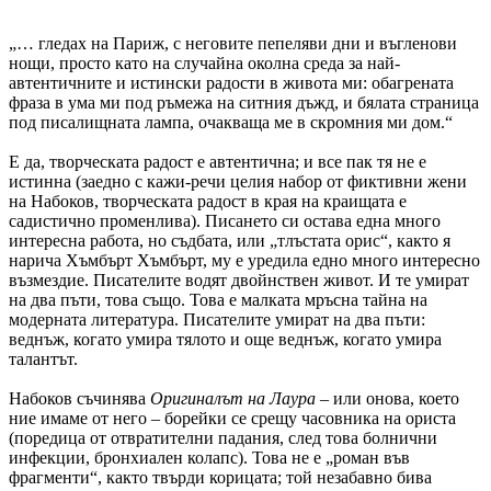
„… гледах на Париж, с неговите пепеляви дни и въгленови
нощи, просто като на случайна околна среда за най-
автентичните и истински радости в живота ми: обагрената
фраза в ума ми под ръмежа на ситния дъжд, и бялата страница
под писалищната лампа, очакваща ме в скромния ми дом.“
Е да, творческата радост е автентична; и все пак тя не е
истинна (заедно с кажи-речи целия набор от фиктивни жени
на Набоков, творческата радост в края на краищата е
садистично променлива). Писането си остава една много
интересна работа, но съдбата, или „тлъстата орис“, както я
нарича Хъмбърт Хъмбърт, му е уредила едно много интересно
възмездие. Писателите водят двойнствен живот. И те умират
на два пъти, това също. Това е малката мръсна тайна на
модерната литература. Писателите умират на два пъти:
веднъж, когато умира тялото и още веднъж, когато умира
талантът.
Набоков съчинява
Оригиналът на Лаура
– или онова, което
ние имаме от него – борейки се срещу часовника на ориста
(поредица от отвратителни падания, след това болнични
инфекции, бронхиален колапс). Това не е „роман във
фрагменти“, както твърди корицата; той незабавно бива