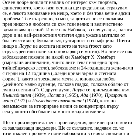
Освен добре дошлият наплив от интерес към творбата,
единственото, което тази останка ще предизвика, страхувам
се, е лекото влошаване на нещо, което и без това вече е адски
проблем. То е вътрешно, за мен, защото аз не се покланям
пред никого в любовта си към този велик и величествено
вдъхновяващ гений. И все пак Набоков, в своя упадък, налага
дори и на най-ревностния читател една ужасна мътилка от
благочестивост, буквализъм, вулгарност и еснафщина. Почти
нищо в
Лаура
не достига нивото на тема (тоест като
структурен или поне като повтарящ се мотив). Но ние все пак
забелязваме появата на някой си Хъмбърт Х. Хъмбърт
(смрадлив англичанин, чиито лиги текат над едно пред-
тийнейджърско легло), забелязваме и 24-годишната жена-вамп
с гърди на 12-годишна („бледи криви зърна и стегната
форма“), както и трескавата мечта за юношеска любов
(„нейното малко дупенце, толкова гладко, толкова обляно от
лунна светлина“). С други думи,
Лаура
се присъединява към
Вълшебникът
(1939),
Лолита
(1955),
Ада
(1970),
Прозрачни
неща
(1972) и
Погледнете арлекините!
(1974), като по
невъзможен за игнориране начин се концентрира върху
сексуалното обсебване на много млади момичета.
Шест произведения: шест произведения, две или три от които
са завладяващи шедьоври. Ще се съгласите, надявам се, че
този пъклен проблем е поне набоковски в своята сложност и