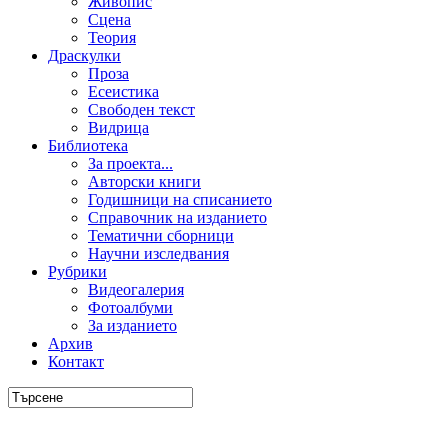
Живопис
Сцена
Теория
Драскулки
Проза
Есеистика
Свободен текст
Видрица
Библиотека
За проекта...
Авторски книги
Годишници на списанието
Справочник на изданието
Тематични сборници
Научни изследвания
Рубрики
Видеогалерия
Фотоалбуми
За изданието
Архив
Контакт