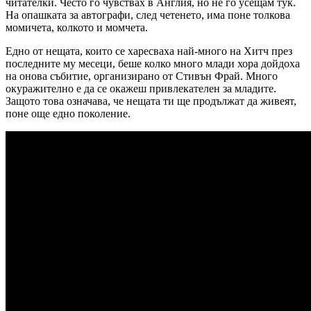
читателки. Често го чувствах в Англия, но не го усещам тук.
На опашката за автографи, след четенето, има поне толкова
момичета, колкото и момчета.
Едно от нещата, които се харесваха най-много на Хитч през
последните му месеци, беше колко много млади хора дойдоха
на онова събитие, организирано от Стивън Фрай. Много
окуражително е да се окажеш привлекателен за младите.
Защото това означава, че нещата ти ще продължат да живеят,
поне още едно поколение.