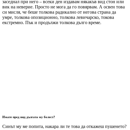
заседнал при него – всеки ден издавам някакъв вид стон или
вик на неверие. Просто не мога да го повярвам. А освен това
си мисля, че беше толкова радикално от негова страна да
умре, толкова опозиционно, толкова левичарско, токова
екстремно. Пък и продължи толкова дълго време.
Имате пред вид дългата му болест?
Синът му ме попита, накара ли те това да откажеш пушенето?