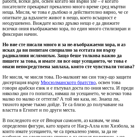
работя, всеки ден, освен когато ми върви зле – е когато
писателите прекарват прекалено много време сред мъртви
неща. Мисля, че това е дълбоко и действително вярно, че се
опитвате да вдъхнете живот в нещо, което всъщност е
неодушевено. Виждате колко дръзко нещо е да движите
всички ония въображаеми хора, по един много стилизиран и
фиксиран начин.
Но вие сте писали много и за не-въображаеми хора, и аз
исках да ви попитам специално за есетата ви върху
радикалния ислямизъм. Защо беше толкова важно да
пишете за това, и имате ли все още усещането, че това е
онази непосредствена заплаха, която сте чувствали тогава?
Не мисля, че мисля това. По-малкият ми син току-що защити
дисертация върху
Мюсюлманското братство
, освен това
говори арабски език и е пътувал доста по ония места. И преди
няколко дни го попитах, нямаш ли усещането, че всичко това
малко по малко се оттегля? А той ми каза, не. Знаеш ли,
тяхното време тъкмо дойде. Те са близо до получаване на
властта в Египет и по други места.
В последното есе от
Втория самолет
, аз казвам, че има
определени фигури, като хората от Наср-Алла или Хизбола, за
които имате усещането, че са прекалено умни, за да не
разбират, че следващата степен е да станат политици, а не