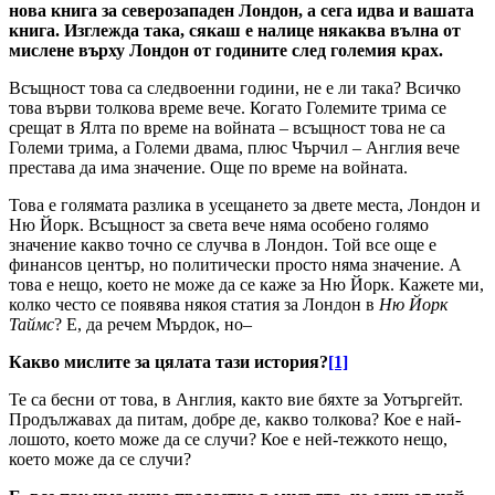
нова книга за северозападен Лондон, а сега идва и вашата
книга. Изглежда така, сякаш е налице някаква вълна от
мислене върху Лондон от годините след големия крах.
Всъщност това са следвоенни години, не е ли така? Всичко
това върви толкова време вече. Когато Големите трима се
срещат в Ялта по време на войната – всъщност това не са
Големи трима, а Големи двама, плюс Чърчил – Англия вече
престава да има значение. Още по време на войната.
Това е голямата разлика в усещането за двете места, Лондон и
Ню Йорк. Всъщност за света вече няма особено голямо
значение какво точно се случва в Лондон. Той все още е
финансов център, но политически просто няма значение. А
това е нещо, което не може да се каже за Ню Йорк. Кажете ми,
колко често се появява някоя статия за Лондон в
Ню Йорк
Таймс
? Е, да речем Мърдок, но–
Какво мислите за цялата тази история?
[1]
Те са бесни от това, в Англия, както вие бяхте за Уотъргейт.
Продължавах да питам, добре де, какво толкова? Кое е най-
лошото, което може да се случи? Кое е ней-тежкото нещо,
което може да се случи?