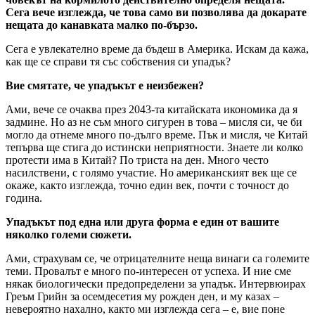
Сега вече изглежда, че това само ви позволява да докарате
нещата до канавката малко по-бързо.
Сега е увлекателно време да бъдеш в Америка. Искам да кажа,
как ще се справи тя със собствения си упадък?
Вие смятате, че упадъкът е неизбежен?
Ами, вече се очаква през 2043-та китайската икономика да я
задмине. Но аз не съм много сигурен в това – мисля си, че би
могло да отнеме много по-дълго време. Пък и мисля, че Китай
тепърва ще стига до истински неприятности. Знаете ли колко
протести има в Китай? По триста на ден. Много често
насилствени, с голямо участие. Но американският век ще се
окаже, както изглежда, точно един век, почти с точност до
година.
Упадъкът под една или друга форма е един от вашите
няколко големи сюжети.
Ами, страхувам се, че отрицателните неща винаги са големите
теми. Провалът е много по-интересен от успеха. И ние сме
някак биологически предопределени за упадък. Интервюирах
Греъм Грийн за осемдесетия му рожден ден, и му казах –
невероятно нахално, както ми изглежда сега – е, вие поне