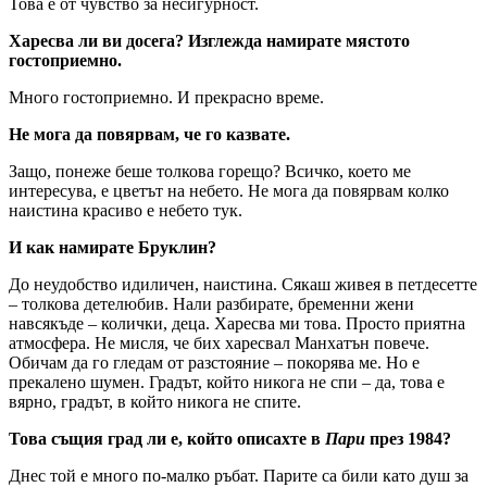
Това е от чувство за несигурност.
Харесва ли ви досега? Изглежда намирате мястото
гостоприемно.
Много гостоприемно. И прекрасно време.
Не мога да повярвам, че го казвате.
Защо, понеже беше толкова горещо? Всичко, което ме
интересува, е цветът на небето. Не мога да повярвам колко
наистина красиво е небето тук.
И как намирате Бруклин?
До неудобство идиличен, наистина. Сякаш живея в петдесетте
– толкова детелюбив. Нали разбирате, бременни жени
навсякъде – колички, деца. Харесва ми това. Просто приятна
атмосфера. Не мисля, че бих харесвал Манхатън повече.
Обичам да го гледам от разстояние – покорява ме. Но е
прекалено шумен. Градът, който никога не спи – да, това е
вярно, градът, в който никога не спите.
Това същия град ли е, който описахте в
Пари
през 1984?
Днес той е много по-малко ръбат. Парите са били като душ за