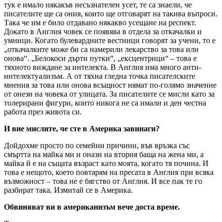
тук е имало някакъв несъзнателен усет, те са знаели, че
писателите ще са ония, които ще отговарят на такива въпроси.
Така че им е било отдавано някакво усещане на респект.
Докато в Англия човек се появява в отдела за откачалки и
умници. Когато булевардните вестници говорят за учени, то е
„откачалките може би са намерили лекарство за това или
онова“. „Белокоси дърти путки“, „ексцентрици“ – това е
тяхното виждане за интелекта. В Англия има много анти-
интелектуализъм. А от тяхна гледна точка писателските
мнения за това или онова всъщност нямат по-голямо значение
от онези на човека от улицата. За писателите се мисли като за
толерирани фигури, които никога не са имали и ден честна
работа през живота си.
И вие мислите, че сте в Америка завинаги?
Дойдохме просто по семейни причини, във връзка със
смъртта на майка ми и онази на втория баща на жена ми, а
майка й е на същата възраст като моята, когато тя почина. И
това е нещото, което повтарям на пресата в Англия при всяка
възможност – това не е бягство от Англия. И все пак те го
разбират така. Измитай се в Америка.
Обвиняват ви в американизъм вече доста време.