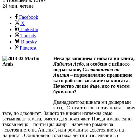
Посещения: 12197
24 мин. четене
Facebook
X
LinkedIn
Threads
Bluesky
Pinterest
Нека да започнем с новата ви книга,
Лайънъл Асбо
, и особено с нейното
подзаглавие,
Състоянието на
Англия –
първоначално предвидено
като работно
заглавие на книгата.
Нечестно ли ще бъде, ако го четем
буквално?
Дванадесетгодишната ми дъщеря ми
каза, „Стига толкова с тия подзаглавия
тате, по дяволите“. Защото те винаги изглежда само
затъмняват темата, вместо да я поясняват. Преди имаше едно
такова нещо – почти цял жанр – наречено романи за
„състоянието на Англия“, или романи за „състоянието на
нацията“. Обикновено това бяха честни изследвания, с