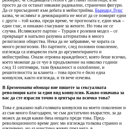
просто да си останат някакви радикални, странични фигури.
Да се присъединят към дебата в мейнстрийма.
Бърнард Луис
казва, че ислямът и демокрацията не могат да се помирят едни
с други – той казва, преди време, че прогнозата е, един мъж –
един глас, и никакво гласуване за жените. Но това не се
случва. Ислямските партии – Турция е ролевия модел – се
превръщат в напълно разумна алтернатива в много
религиозни общества. Нека да не забравяме, че хората са
много религиозни. Но партиите, след половин поколение,
изглежда са извървели пътя до аргументирането и
мейнстрийма. Онази отровна враждебност, която беше всичко,
което можеше да се чуе в продължение на няколко години
след 11 септември, тази буквалност и озлобление, и
решителността за кланета – това просто е било една
конвулсия, както изглежда, и тя вече изчезва.
В
Бременната вдовица
вие пишете за сексуалната
революция като за един вид конвулсия. Какво означава за
вас да сте израсли точно в центъра на всичко това?
Това е доказано най-голямата конвулсия на моето поколение и
аз съм много благодарен, че съм достатъчно възрастен, за да
можех да видя какви бяха нещата преди това. Пред-
революционното време днес ми изглежда толкова странно и
изкривено, но аз наистина живях през него, в