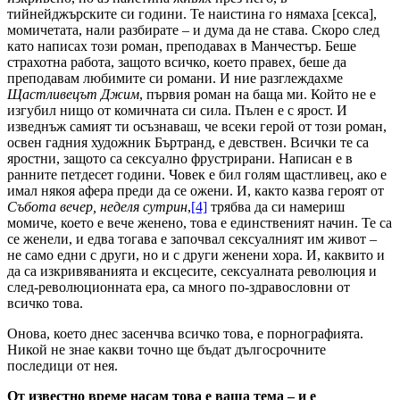
тийнейджърските си години. Те наистина го нямаха [секса],
момичетата, нали разбирате – и дума да не става. Скоро след
като написах този роман, преподавах в Манчестър. Беше
страхотна работа, защото всичко, което правех, беше да
преподавам любимите си романи. И ние разглеждахме
Щастливецът Джим
, първия роман на баща ми. Който не е
изгубил нищо от комичната си сила. Пълен е с ярост. И
изведнъж самият ти осъзнаваш, че всеки герой от този роман,
освен гадния художник Бъртранд, е девствен. Всички те са
яростни, защото са сексуално фрустрирани. Написан е в
ранните петдесет години. Човек е бил голям щастливец, ако е
имал някоя афера преди да се ожени. И, както казва героят от
Събота вечер, неделя сутрин
,
[4]
трябва да си намериш
момиче, което е вече женено, това е единственият начин. Те са
се женели, и едва тогава е започвал сексуалният им живот –
не само едни с други, но и с други женени хора. И, каквито и
да са изкривяванията и ексцесите, сексуалната революция и
след-революционната ера, са много по-здравословни от
всичко това.
Онова, което днес засенчва всичко това, е порнографията.
Никой не знае какви точно ще бъдат дългосрочните
последици от нея.
От известно време насам това е ваша тема – и е