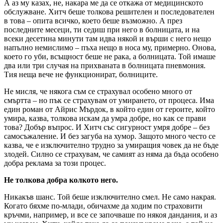
А аз му казах, не, накара ме да се откажа от медицинското
обслужване. Хитч беше толкова решителен и последователен
в това – опита всичко, което беше възможно. А през
последните месеци, ти седиш при него в болницата, и на
всеки десетина минути там идва някой и върши с него нещо
напълно немислимо – пъха нещо в носа му, примерно. Онова,
което го уби, всъщност беше не рака, а болницата. Той имаше
два или три случая на прихваната в болницата пневмония.
Тия неща вече не функционират, болниците.
Не мисля, че някога съм се страхувал особено много от
смъртта – но пък се страхувам от умирането, от процеса. Има
един роман от Айрис Мърдок, в който един от героите, който
умира, казва, толкова искам да умра добре, но как се прави
това? Добър въпрос. И Хитч със сигурност умря добре – без
самосъжаление. И без загуба на хумор. Защото много често се
казва, че е изключително трудно за умиращия човек да не бъде
злодей. Силно се страхувам, че самият аз няма да бъда особено
добра реклама за този процес.
Не толкова добра колкото него.
Никакъв шанс. Той беше изключително смел. Не само накрая.
Когато бяхме по-млади, обичахме да ходим по страховити
кръчми, например, и все се започваше по някоя дандания, и аз