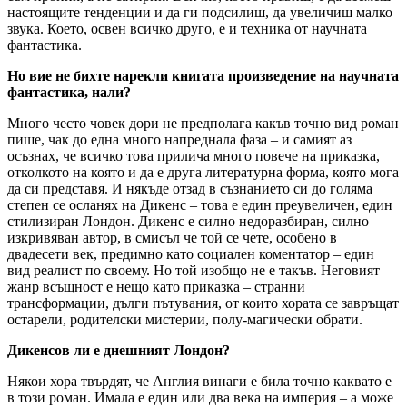
настоящите тенденции и да ги подсилиш, да увеличиш малко
звука. Което, освен всичко друго, е и техника от научната
фантастика.
Но вие не бихте нарекли книгата произведение на научната
фантастика, нали?
Много често човек дори не предполага какъв точно вид роман
пише, чак до една много напреднала фаза – и самият аз
осъзнах, че всичко това прилича много повече на приказка,
отколкото на която и да е друга литературна форма, която мога
да си представя. И някъде отзад в съзнанието си до голяма
степен се осланях на Дикенс – това е един преувеличен, един
стилизиран Лондон. Дикенс е силно недоразбиран, силно
изкривяван автор, в смисъл че той се чете, особено в
двадесети век, предимно като социален коментатор – един
вид реалист по своему. Но той изобщо не е такъв. Неговият
жанр всъщност е нещо като приказка – странни
трансформации, дълги пътувания, от които хората се завръщат
остарели, родителски мистерии, полу-магически обрати.
Дикенсов ли е днешният Лондон?
Някои хора твърдят, че Англия винаги е била точно каквато е
в този роман. Имала е един или два века на империя – а може