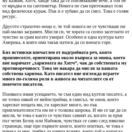
му казвам, Хитч, хайде така да се поизмъкваме вече, а той не
се мръдва и на сантиметър. Никога не съм притежавал този
вид физически кураж. Пък и е хубаво да си смел. Това е голям
ресурс.
Другото страхотно нещо е, че той никога не се чувстваше ни
най-малко засрамен. Мисля си, че хората са силно засегнати от
чувство за срам когато умират. Особено в една култура като
Америка, в която има такъв натиск да си винаги горе.
Бях истински впечатлен от надгробната реч, която
произнесохте, ориентирана около въпроса за онова, което
вие наричате „харизмата на Хитч“, чак до собствената му
противоречивост. Това ме накара да мисля за вашата
собствена харизма. Като писател вие изглежда играете
много по-голяма роля в живота на читателите си от
повечето писатели.
Понякога имам усещането, че съм един вид култов писател, а
не точно някой от мейнстрийма, в смисъл, че ония, които
харесват нещата ми, ги харесват много, но пък
привлекателността им не е толкова широка. И ми се ще да си
мисля, че това е както се чувствах самият аз, когато за пръв
път четях Белоу или Набоков, чувствах се само след няколко
страници, още при първите книги, които опитвах, че това е
човека за мен, трябва да изчета всичко, което той е написал.