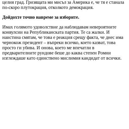
целия град. Гризящата ми мисъл за Америка е, че тя е станала
по-скоро плутокрация, отколкото демокрация.
Дойдохте точно навреме за изборите.
Имах голямото удоволствие да наблюдавам невероятните
конвулсии на Републиканската партия. Те са жалки. И
наистина смятам, че това е реакция срещу факта, че днес има
чернокож президент – въпреки всичко, което казват, това
просто ги убива. И онова, което ме впечатли в
предварителните рундове беше до каква степен Ромни
изглеждаше като единствено мислимия кандидат от всички.