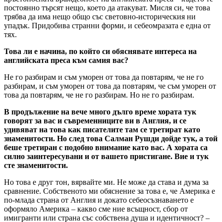
постоянно търсят нещо, което да атакуват. Мисля си, че това
трябва да има нещо общо със световно-историческия ни
упадък. Придобива странни форми, и себеомразата е една от
тях.
Това ли е начина, по който си обяснявате интереса на
английската преса към самия вас?
Не го разбирам и съм уморен от това да повтарям, че не го
разбирам, и съм уморен от това да повтарям, че съм уморен от
това да повтарям, че не го разбирам. Но не го разбирам.
В продължение на вече много дълго време хората тук
говорят за вас и съвременниците ви в Англия, и се
удивяват на това как писателите там се третират като
знаменитости. Но след това Салман Рушди дойде тук, а той
беше третиран с подобно внимание като вас. А хората са
силно заинтересувани и от вашето пристигане. Вие и тук
сте знаменитости.
Но това е друг тон, вярвайте ми. Не може да става и дума за
сравнение. Собственото ми обяснение за това е, че Америка е
по-млада страна от Англия и докато себеосъзнаването е
оформяло Америка – какво сме ние всъщност, сбор от
имигранти или страна със собствена душа и идентичност? –