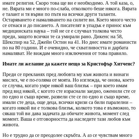
имате религия. Скоро това ще ви е необходимо. А той каза, о,
не. Вярата ми е много по-слаба, отколкото беше някога. Вярата
е талант и тя върви по пътя на всички други таланти.
Остаряването е намаляването на силите ви. Което много често
се отнася и до писането. А писателят в упадък е принос към
медицинската наука – той не се е случвал толкова често
преди, защото всички те са умирали рано. Дикенс на 58,
Шекспир на 52, Джейн Остин на 41. Но днес имате романисти
по на 80 години. И е очевидно, че схватливостта и дарбата
намаляват. Не виждам много изключения от това правило.
Имате ли желание да кажете нещо за Кристофър Хитченс?
Преди се прекланях пред любовта му към живота и винаги
мислех, че е по-голяма от моята. Но изглежда, че онова, което
се случва, когато умре някой ваш близък – при което имам
пред вид някой, с когото сте израснали заедно, оженили сте се
по едно и също време, развели сте се по едно и също време,
имали сте деца, още деца, всички кризи са били паралелни –
когато някой ви е толкова близък, колкото това е възможно, то
сякаш той ви дава задачата да обичате живота, момент след
момент. Ваша е отговорността да наследите тази любов към
живота.
Но е трудно да се преодолее скръбта. А аз се чувствам много