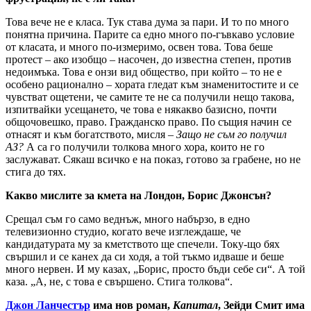
Това вече не е класа. Тук става дума за пари. И то по много
понятна причина. Парите са едно много по-гъвкаво условие
от класата, и много по-измеримо, освен това. Това беше
протест – ако изобщо – насочен, до известна степен, против
недоимъка. Това е онзи вид общество, при който – то не е
особено рационално – хората гледат към знаменитостите и се
чувстват ощетени, че самите те не са получили нещо такова,
изпитвайки усещането, че това е някакво базисно, почти
общочовешко, право. Гражданско право. По същия начин се
отнасят и към богатството, мисля –
Защо не съм го получил
АЗ?
А са го получили толкова много хора, които не го
заслужават. Сякаш всичко е на показ, готово за грабене, но не
стига до тях.
Какво мислите за кмета на Лондон, Борис Джонсън?
Срещал съм го само веднъж, много набързо, в едно
телевизионно студио, когато вече изглеждаше, че
кандидатурата му за кметството ще спечели. Току-що бях
свършил и се канех да си ходя, а той тъкмо идваше и беше
много нервен. И му казах, „Борис, просто бъди себе си“. А той
каза. „А, не, с това е свършено. Стига толкова“.
Джон Ланчестър
има нов роман,
Капитал
, Зейди Смит има