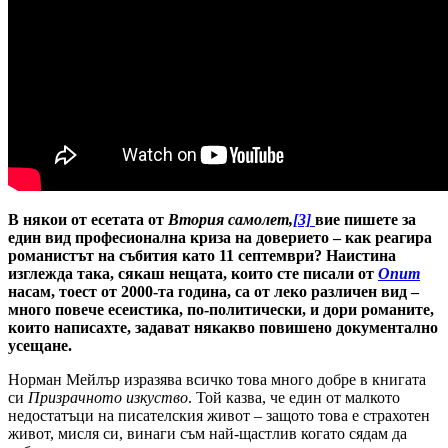
В някои от есетата от
Втория самолет,
[3]
вие пишете за
един вид професионална криза на доверието – как реагира
романистът на събития като 11 септември? Наистина
изглежда така, сякаш нещата, които сте писали от
Опит
насам, тоест от 2000-та година, са от леко различен вид –
много повече есеистика, по-политически, и дори романите,
които написахте, задават някакво повишено документално
усещане.
Норман Мейлър изразява всичко това много добре в книгата
си
Призрачното изкуство
. Той казва, че един от малкото
недостатъци на писателския живот – защото това е страхотен
живот, мисля си, винаги съм най-щастлив когато сядам да