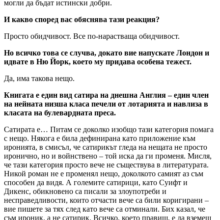
могли да бъдат истински добри.
И какво според вас обяснява тази реакция?
Просто обидчивост. Все по-нарастваща обидчивост.
Но всичко това се случва, докато вие напускате Лондон и
идвате в Ню Йорк, което му придава особена тежест.
Да, има такова нещо.
Книгата е един вид сатира на днешна Англия – един член
на нейната низша класа печели от лотарията и навлиза в
класата на булевардната преса.
Сатирата е… Питам се доколко изобщо тази категория помага
с нещо. Някога е била дефинирана като приложение към
иронията, в смисъл, че сатирикът гледа на нещата не просто
иронично, но и войнствено – той иска да ги променя. Мисля,
че тази категория просто вече не съществува в литературата.
Никой роман не е променял нещо, доколкото самият аз съм
способен да видя. А големите сатирици, като Суифт и
Дикенс, обикновено са писали за злоупотреби и
несправедливости, които отчасти вече са били коригирани –
вие пишете за тях след като вече са отминали. Бих казал, че
съм ироник, а не сатирик. Всичко, което правиш, е да вземеш