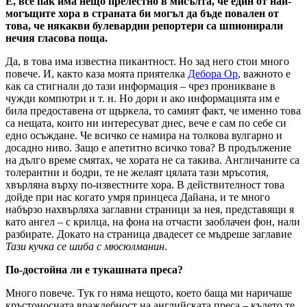
Е, все пак има нещо прелестно в мисълта, че един от най-
могъщите хора в страната би могъл да бъде повален от
това, че някакви булевардни репортери са шпионирали
нечия гласова поща.
Да, в това има известна пикантност. Но зад него стои много
повече. И, както каза моята приятелка
Дебора Ор
, важното е
как са стигнали до тази информация – чрез проникване в
чужди компютри и т. н. Но дори и ако информацията им е
била предоставена от щъркела, то самият факт, че именно това
са нещата, които ни интересуват днес, вече е сам по себе си
едно осъждане. Че всичко се намира на толкова вулгарно и
досадно ниво. Защо е апетитно всичко това? В продължение
на дълго време смятах, че хората не са такива. Англичаните са
толерантни и бодри, те не желаят цялата тази мръсотия,
хвърляна върху по-известните хора. В действителност това
дойде при нас когато умря принцеса Дайана, и те много
набързо нахвърляха заглавни страници за нея, представящи я
като ангел – с крилца, на фона на отчасти заоблачен фон, нали
разбирате. Докато на страница двадесет се мъдреше заглавие
Тази кучка се шиба с мюсюлманин
.
По-достойна ли е тукашната преса?
Много повече. Тук го няма нещото, което баща ми наричаше
кръстоносната враждебност на английската преса – където те