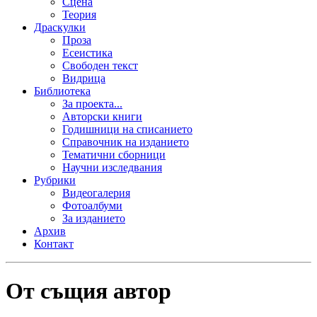
Сцена
Теория
Драскулки
Проза
Есеистика
Свободен текст
Видрица
Библиотека
За проекта...
Авторски книги
Годишници на списанието
Справочник на изданието
Тематични сборници
Научни изследвания
Рубрики
Видеогалерия
Фотоалбуми
За изданието
Архив
Контакт
От същия автор