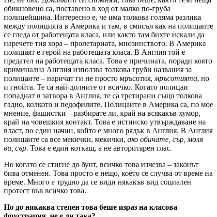
обикновено са, поставено в ход от малко по-груба
полицейщина. Интересно е, че има толкова голяма разлика
между полицията в Америка и там, в смисъл как на полицаите
се гледа от работещата класа, или както там бихте искали да
наречете тия хора – пролетариата, мнозинството. В Америка
полицаят е герой на работещата класа. В Англия той е
предател на работещата класа. Това е причината, поради която
криминална Англия използва толкова груби названия за
полицаите – наричат ги не просто мръсотия,
мръсотията
, но
и гнойта. Те са най-долните от всичко. Когато полицаи
попаднат в затвора в Англия, те са третирани също толкова
гадно, колкото и педофилите. Полицаите в Америка са, по мое
мнение, фашистки – разбирате ли, край на всякакъв хумор,
край на човешкия контакт. Това е истинско утвърждаване на
власт, по един начин, който е много рядък в Англия. В Англия
полицаите са все мекички, мекички,
ако обичате, сър, моля
ви, сър
. Това е един коткащ, а не авторитарен глас.
Но когато се стигне до бунт, всичко това изчезва – законът
бива отменен. Това просто е нещо, което се случва от време на
време. Много е трудно да се види някакъв вид социален
протест във всичко това.
Но до някаква степен това беше израз на класова
фрустрация, не е ли така?