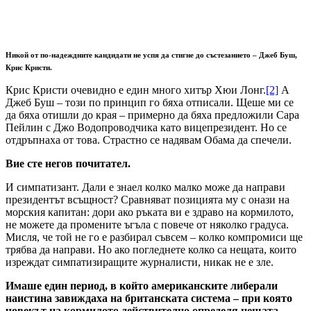
Никой от по-надеждните кандидати не успя да стигне до състезанието – Джеб Буш,
Крис Кристи.
Крис Кристи очевидно е един много хитър Хюи Лонг.
[2]
А
Джеб Буш – този по принцип го бяха отписали. Щеше ми се
да бяха отишли до края – примерно да бяха предложили Сара
Пейлин с Джо Водопроводчика като вицепрезидент. Но се
отдръпнаха от това. Страстно се надявам Обама да спечели.
Вие сте негов почитател.
И симпатизант. Дали е знаел колко малко може да направи
президентът всъщност? Сравняват позицията му с онази на
морския капитан: дори ако ръката ви е здраво на кормилото,
не можете да промените ъгъла с повече от няколко градуса.
Мисля, че той не го е разбирал съвсем – колко компромиси ще
трябва да направи. Но ако погледнете колко са нещата, които
изреждат симпатизиращите журналисти, никак не е зле.
Имаше един период, в който американските либерали
наистина завиждаха на британската система – при която
човекът на кормилото действително определя нещата.