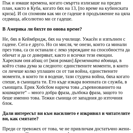
Пък и имаше времена, когато смъртта излизаше на преден
план, както в Куба, когато бях на 13, [по време на кубинската
криза]. И си спомням как ми се гадеше в продължение на цяла
седмица, абсолютно ми се гадеше.
В Америка ли бяхте по онова време?
Не, бях в Кеймбридж, бях на училище. Ужасèн и изпълнен с
гадене. Сега е друго. Но си мисля, че онези, които са минали
през това, са си останали с леко увреждане на способността да
обичат и да се доверяват, както и всички тези емоции.
Харесвам оня абзац от [моя роман]
Бременната вдовица
, в
който става дума за следното: единствените моменти, в които
си личеше колко уплашен си от тая война, единствените
моменти, в които ти я водеше, тази студена война, бяха когато
спеше, в сънищата ти. Ето къде изкара военната си служба, в
сънищата. Ерик Хобсбом нарича това „съревнованието на
кошмарите“ – много добра фраза, дълбока фраза, защото то
беше именно това. Тежки сънища от западния до източния
блок.
Дали интересът ви към насилието е изкривил и читателите
ви, как смятате?
Преди се тревожех от това, че не привличам достатъчно жени-