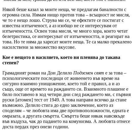
Някой беше казал за моите неща, че предлагам баналности с
огромна сила. Нямам нищо против това – всъщност не мисля,
че то е нещо лошо. Струва ми се, че ефектите се постигат с
известна изтънченост, а аз изобщо не се интересувам от
изтънчеността. Освен това мисля, че много хора, които четат
белетристика, се интересуват от изтънчеността, и реагират на
това. Но те няма да харесат моите неща. Те са малко прекалено
насилствени за множество вкусове.
Кое е нещото в насилието, което ви пленява до такава
степен?
Грамадният роман на Дон Делило
Подземен свят
е за това –
психологическите последици от живеенето във време на
сигурно взаимно унищожение, което той е правил, а и аз
също, още от времето на раждането си. Взаимното плашене е
било поставено в ход четири дни след раждането ми, с първия
руски [атомен] тест от 1949. А това направи всичко да стане
възможно. Делило стига до едно заключение, което аз
споделям – че любовта има две противоположности, едната е
омразата, а другата смъртта. Смъртта беше някак навсякъде
във въздуха, чак до падането на комунизма. А любовта отнесе
доста пердах през онези години.