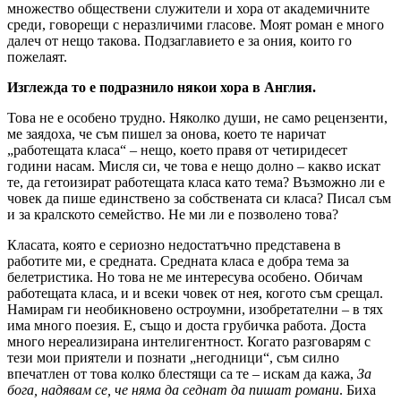
множество обществени служители и хора от академичните
среди, говорещи с неразличими гласове. Моят роман е много
далеч от нещо такова. Подзаглавието е за ония, които го
пожелаят.
Изглежда то е подразнило някои хора в Англия.
Това не е особено трудно. Няколко души, не само рецензенти,
ме заядоха, че съм пишел за онова, което те наричат
„работещата класа“ – нещо, което правя от четиридесет
години насам. Мисля си, че това е нещо долно – какво искат
те, да гетоизират работещата класа като тема? Възможно ли е
човек да пише единствено за собствената си класа? Писал съм
и за кралското семейство. Не ми ли е позволено това?
Класата, която е сериозно недостатъчно представена в
работите ми, е средната. Средната класа е добра тема за
белетристика. Но това не ме интересува особено. Обичам
работещата класа, и и всеки човек от нея, когото съм срещал.
Намирам ги необикновено остроумни, изобретателни – в тях
има много поезия. Е, също и доста грубичка работа. Доста
много нереализирана интелигентност. Когато разговарям с
тези мои приятели и познати „негодници“, съм силно
впечатлен от това колко блестящи са те – искам да кажа,
За
бога, надявам се, че няма да седнат да пишат романи
. Биха