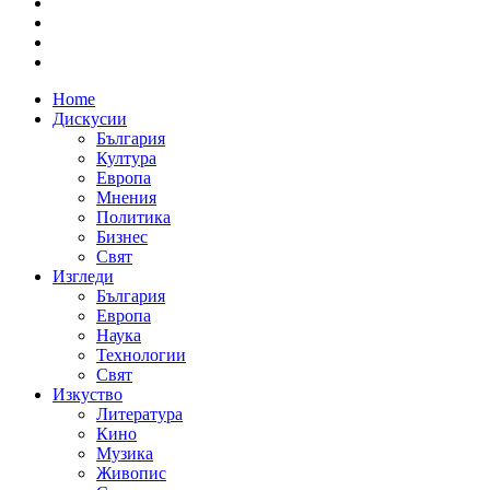
Home
Дискусии
България
Култура
Европа
Мнения
Политика
Бизнес
Свят
Изгледи
България
Европа
Наука
Технологии
Свят
Изкуство
Литература
Кино
Музика
Живопис