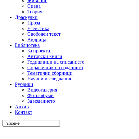
Живопис
Сцена
Теория
Драскулки
Проза
Есеистика
Свободен текст
Видрица
Библиотека
За проекта...
Авторски книги
Годишници на списанието
Справочник на изданието
Тематични сборници
Научни изследвания
Рубрики
Видеогалерия
Фотоалбуми
За изданието
Архив
Контакт