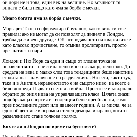
би дори не и това, един век на величие. Но всъщност тя
винаги е била нещо като яма за борба с мечки.
Много богата яма за борба с мечки.
Маргарет Тачър го формулира брутално, както винаги го е
правила: ако не могат да си позволят да живеят в Лондон,
трябва да живеят другаде. Облагородяването на кварталите е
като класово прочистване, то отмива пролетариата, просто
чрез натиск и пари.
Лондон и Ню Йорк са едни и същи от гледна точка на
неравенството – наистина нещо впечатляващо, нещо зло. До
средата на века и малко след това тенденцията беше наистина
егалитарна – намаляване на разделенията. Но сега, както тук,
така и в Англия, неравенството е на същото ниво, на което е
било допреди Първата световна война. Просто се е завърнало
обратно до ония нива на управляващата класа. Цялата онази
подобряваща енергия и тенденция беше преобърната, само
през последните десет или двадесет години. А аз мисля, че за
едно общество е в огромна степен деморализиращо, когато
разделението стане толкова голямо.
Бяхте ли в Лондон по време на бунтовете?
Не, не бях. Доколкото си спомням, това беше, както тези неща