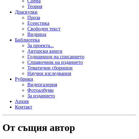
Сцена
Теория
Драскулки
Проза
Есеистика
Свободен текст
Видрица
Библиотека
За проекта...
Авторски книги
Годишници на списанието
Справочник на изданието
Тематични сборници
Научни изследвания
Рубрики
Видеогалерия
Фотоалбуми
За изданието
Архив
Контакт
От същия автор