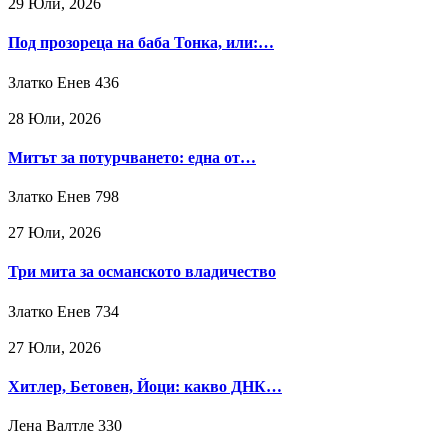
29 Юли, 2026
Под прозореца на баба Тонка, или:…
Златко Енев
436
28 Юли, 2026
Митът за потурчването: една от…
Златко Енев
798
27 Юли, 2026
Три мита за османското владичество
Златко Енев
734
27 Юли, 2026
Хитлер, Бетовен, Йоци: какво ДНК…
Лена Валтле
330