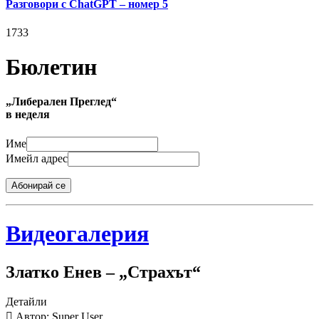
Разговори с ChatGPT – номер 5
1733
Бюлетин
„Либерален Преглед“
в неделя
Име
Имейл адрес
Абонирай се
Видеогалерия
Златко Енев – „Страхът“
Детайли
Автор: Super User