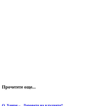
Прочетете още...
О. Хенри – „Даровете на влъхвите“