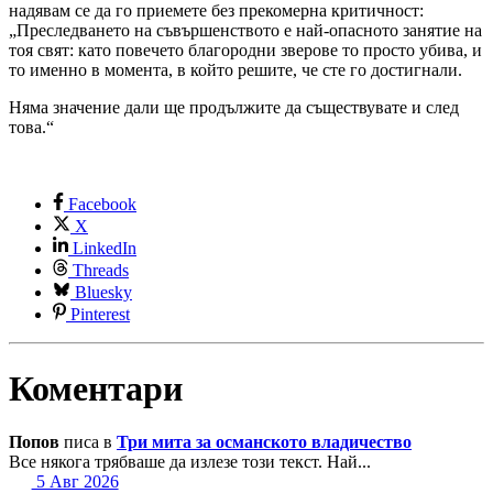
надявам се да го приемете без прекомерна критичност:
„Преследването на съвършенството е най-опасното занятие на
тоя свят: като повечето благородни зверове то просто убива, и
то именно в момента, в който решите, че сте го достигнали.
Няма значение дали ще продължите да съществувате и след
това.“
Facebook
X
LinkedIn
Threads
Bluesky
Pinterest
Коментари
Попов
писа в
Три мита за османското владичество
Все някога трябваше да излезе този текст. Най...
5 Авг 2026