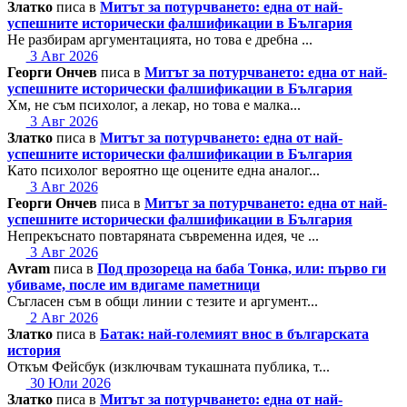
Златко
писа в
Митът за потурчването: една от най-
успешните исторически фалшификации в България
Не разбирам аргументацията, но това е дребна ...
3 Авг 2026
Георги Ончев
писа в
Митът за потурчването: една от най-
успешните исторически фалшификации в България
Хм, не съм психолог, а лекар, но това е малка...
3 Авг 2026
Златко
писа в
Митът за потурчването: една от най-
успешните исторически фалшификации в България
Като психолог вероятно ще оцените една аналог...
3 Авг 2026
Георги Ончев
писа в
Митът за потурчването: една от най-
успешните исторически фалшификации в България
Непрекъснато повтаряната съвременна идея, че ...
3 Авг 2026
Avram
писа в
Под прозореца на баба Тонка, или: първо ги
убиваме, после им вдигаме паметници
Съгласен съм в общи линии с тезите и аргумент...
2 Авг 2026
Златко
писа в
Батак: най-големият внос в българската
история
Откъм Фейсбук (изключвам тукашната публика, т...
30 Юли 2026
Златко
писа в
Митът за потурчването: една от най-