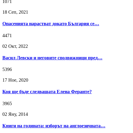
1071
18 Сeп, 2021
Опасенията нарастват докато България се…
4471
02 Окт, 2022
Васил Левски и неговите сподвижници пред…
5396
17 Ное, 2020
Коя ще бъде следващата Елена Феранте?
3965
02 Яну, 2014
Книги на годината: изборът на англоезичната…