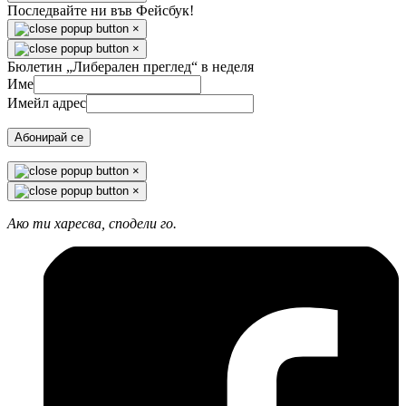
Последвайте ни във Фейсбук!
×
×
Бюлетин „Либерален преглед“ в неделя
Име
Имейл адрес
Абонирай се
×
×
Ако ти харесва, сподели го.