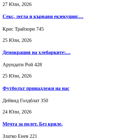
27 Юли, 2026
Секс, легла и кървави екзекуции:…
Крис Трайхорн
745
25 Юли, 2026
Демокрация на хлебарките:…
Арундати Рой
428
25 Юли, 2026
Футболът принадлежи на нас
Дейвид Голдблат
350
24 Юли, 2026
Мечта за полет. Без криле.
Златко Енев
221