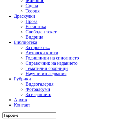
Живопис
Сцена
Теория
Драскулки
Проза
Есеистика
Свободен текст
Видрица
Библиотека
За проекта...
Авторски книги
Годишници на списанието
Справочник на изданието
Тематични сборници
Научни изследвания
Рубрики
Видеогалерия
Фотоалбуми
За изданието
Архив
Контакт