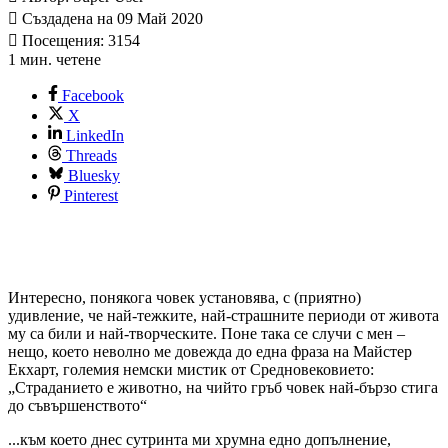
Създадена на 09 Май 2020
Посещения: 3154
1 мин. четене
Facebook
X
LinkedIn
Threads
Bluesky
Pinterest
Интересно, понякога човек установява, с (приятно)
удивление, че най-тежките, най-страшните периоди от живота
му са били и най-творческите. Поне така се случи с мен –
нещо, което неволно ме довежда до една фраза на Майстер
Екхарт, големия немски мистик от Средновековието:
„Страданието е животно, на чийто гръб човек най-бързо стига
до съвършенството“
...към което днес сутринта ми хрумна едно допълнение,