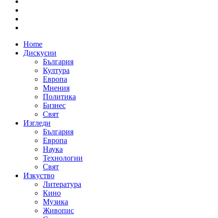
Home
Дискусии
България
Култура
Европа
Мнения
Политика
Бизнес
Свят
Изгледи
България
Европа
Наука
Технологии
Свят
Изкуство
Литература
Кино
Музика
Живопис