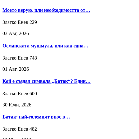
Моето верую, или необходимостта от…
Златко Енев
229
03 Авг, 2026
Османската мушмула, или как една…
Златко Енев
748
01 Авг, 2026
Кой е създал символа „Батак“? Един…
Златко Енев
600
30 Юли, 2026
Батак: най-големият внос в…
Златко Енев
482