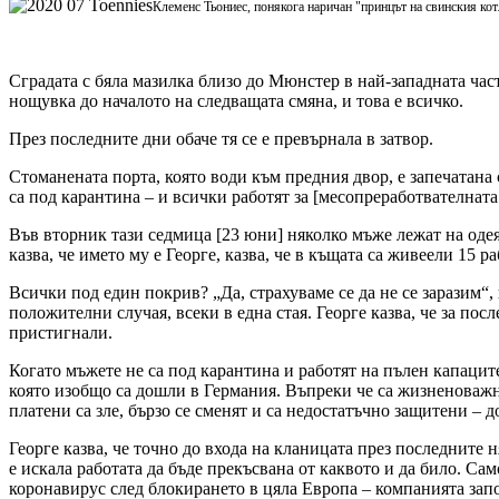
Клеменс Тьониес, понякога наричан "принцът на свинския кот
Сградата с бяла мазилка близо до Мюнстер в най-западната част
нощувка до началото на следващата смяна, и това е всичко.
През последните дни обаче тя се е превърнала в затвор.
Стоманената порта, която води към предния двор, е запечатана
са под карантина – и всички работят за [месопреработвателнат
Във вторник тази седмица [23 юни] няколко мъже лежат на одеяла
казва, че името му е Георге, казва, че в къщата са живеели 15 р
Всички под един покрив? „Да, страхуваме се да не се заразим“,
положителни случая, всеки в една стая. Георге казва, че за пос
пристигнали.
Когато мъжете не са под карантина и работят на пълен капацит
която изобщо са дошли в Германия. Въпреки че са жизненоважна
платени са зле, бързо се сменят и са недостатъчно защитени – 
Георге казва, че точно до входа на кланицата през последните 
е искала работата да бъде прекъсвана от каквото и да било. Са
коронавирус след блокирането в цяла Европа – компанията запо