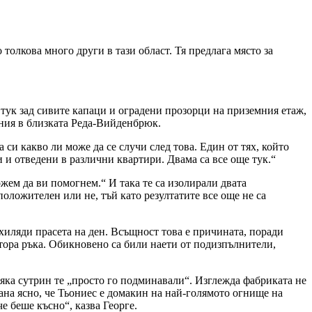
толкова много други в тази област. Тя предлага място за
 тук зад сивите капаци и оградени прозорци на приземния етаж,
ания в близката Реда-Вийденбрюк.
 си какво ли може да се случи след това. Един от тях, който
ти и отведени в различни квартири. Двама са все още тук.“
ожем да ви помогнем.“ И така те са изолирали двата
 положителен или не, тъй като резултатите все още не са
 хиляди прасета на ден. Всъщност това е причината, поради
втора ръка. Обикновено са били наети от подизпълнители,
Всяка сутрин те „просто го подминавали“. Изглежда фабриката не
тана ясно, че Тьониес е домакин на най-голямото огнище на
е беше късно“, казва Георге.