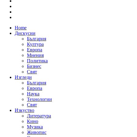
Home
Дискусии
България
Култура
Европа
Мнения
Политика
Бизнес
Свят
Изгледи
България
Европа
Наука
Технологии
Свят
Изкуство
Литература
Кино
Музика
Живопис