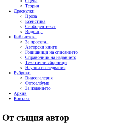
Сцена
Теория
Драскулки
Проза
Есеистика
Свободен текст
Видрица
Библиотека
За проекта...
Авторски книги
Годишници на списанието
Справочник на изданието
Тематични сборници
Научни изследвания
Рубрики
Видеогалерия
Фотоалбуми
За изданието
Архив
Контакт
От същия автор