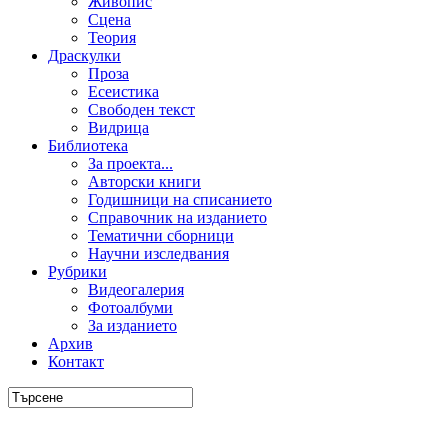
Живопис
Сцена
Теория
Драскулки
Проза
Есеистика
Свободен текст
Видрица
Библиотека
За проекта...
Авторски книги
Годишници на списанието
Справочник на изданието
Тематични сборници
Научни изследвания
Рубрики
Видеогалерия
Фотоалбуми
За изданието
Архив
Контакт