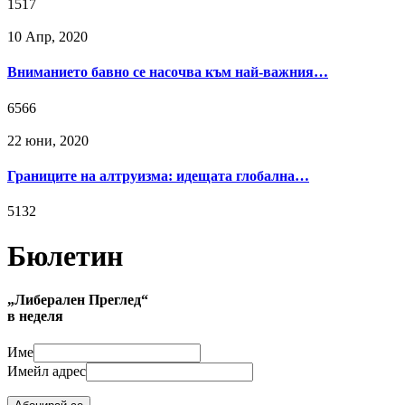
1517
10 Апр, 2020
Вниманието бавно се насочва към най-важния…
6566
22 юни, 2020
Границите на алтруизма: идещата глобална…
5132
Бюлетин
„Либерален Преглед“
в неделя
Име
Имейл адрес