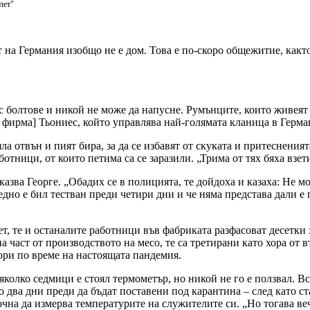
лет"
 на Германия изобщо не е дом. Това е по-скоро общежитие, както 
 с болтове и никой не може да напусне. Румънците, които живеят
а фирма] Тьониес, който управлява най-голямата кланица в Герм
 отвън и пият бира, за да се избавят от скуката и притесненията
аботници, от които петима са се заразили. „Трима от тях бяха взе
 казва Георге. „Обадих се в полицията, те дойдоха и казаха: Не м
ледно е бил тестван преди четири дни и че няма представа дали е
ет, те и останалите работници във фабриката разфасоват десетки
 част от производството на месо, те са третирани като хора от 
дори по време на настоящата пандемия.
няколко седмици е стоял термометър, но никой не го е ползвал. 
мо два дни преди да бъдат поставени под карантина – след като с
чна да измерва температурите на служителите си. „Но тогава веч