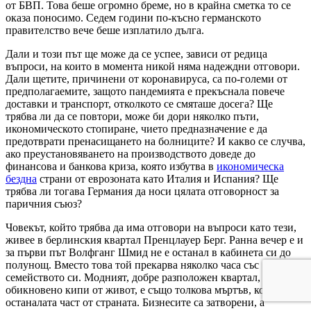
от БВП. Това беше огромно бреме, но в крайна сметка то се
оказа поносимо. Седем години по-късно германското
правителство вече беше изплатило дълга.
Дали и този път ще може да се успее, зависи от редица
въпроси, на които в момента никой няма надеждни отговори.
Дали щетите, причинени от коронавируса, са по-големи от
предполагаемите, защото пандемията е прекъснала повече
доставки и транспорт, отколкото се смяташе досега? Ще
трябва ли да се повтори, може би дори няколко пъти,
икономическото стопиране, чието предназначение е да
предотврати пренасищането на болниците? И какво се случва,
ако преустановяването на производството доведе до
финансова и банкова криза, която избутва в
икономическа
бездна
страни от еврозоната като Италия и Испания? Ще
трябва ли тогава Германия да носи цялата отговорност за
паричния съюз?
Човекът, който трябва да има отговори на въпроси като тези,
живее в берлинския квартал Пренцлауер Берг. Ранна вечер е и
за първи път Волфганг Шмид не е останал в кабинета си до
полунощ. Вместо това той прекарва няколко часа със
семейството си. Модният, добре разположен квартал, който
обикновено кипи от живот, е също толкова мъртъв, колкото и
останалата част от страната. Бизнесите са затворени, а