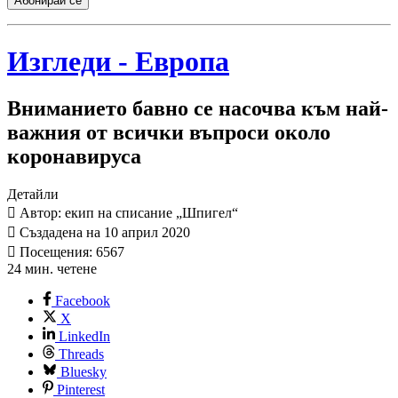
Абонирай се
Изгледи - Европа
Вниманието бавно се насочва към най-
важния от всички въпроси около
коронавируса
Детайли
Автор: екип на списание „Шпигел“
Създадена на 10 април 2020
Посещения: 6567
24 мин. четене
Facebook
X
LinkedIn
Threads
Bluesky
Pinterest