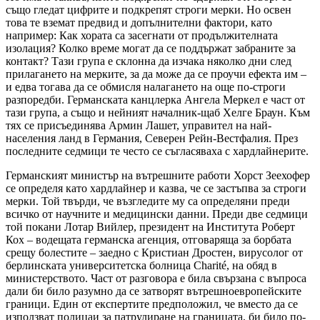
също гледат цифрите и подкрепят строги мерки. Но освен
това те вземат предвид и допълнителни фактори, като
например: Как хората са засегнати от продължителната
изолация? Колко време могат да се поддържат забраните за
контакт? Тази група е склонна да изчака няколко дни след
прилагането на мерките, за да може да се проучи ефекта им –
и едва тогава да се обмисля налагането на още по-строги
разпоредби. Германската канцлерка Ангела Меркел е част от
тази група, а също и нейният началник-щаб Хелге Браун. Към
тях се присъединява Армин Лашет, управител на най-
населения ланд в Германия, Северен Рейн-Вестфалия. През
последните седмици те често се съгласяваха с хардлайнерите.
Германският министър на вътрешните работи Хорст Зеехофер
се определя като хардлайнер и казва, че се застъпва за строги
мерки. Той твърди, че възгледите му са определяни преди
всичко от научните и медицински данни. Преди две седмици
той покани Лотар Вийлер, президент на Института Роберт
Кох – водещата германска агенция, отговаряща за борбата
срещу болестите – заедно с Кристиан Дростен, вирусолог от
берлинската университетска болница Charité, на обяд в
министерството. Част от разговора е била свързана с въпроса
дали би било разумно да се затворят вътрешноевропейските
граници. Един от експертите предположил, че вместо да се
използват полицаи за патрулиране на границата, би било по-