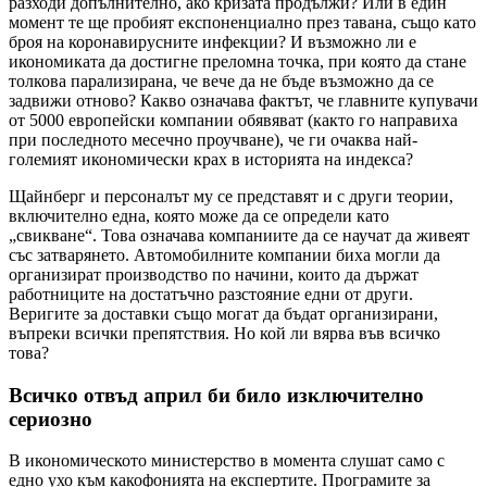
разходи допълнително, ако кризата продължи? Или в един
момент те ще пробият експоненциално през тавана, също като
броя на коронавирусните инфекции? И възможно ли е
икономиката да достигне преломна точка, при която да стане
толкова парализирана, че вече да не бъде възможно да се
задвижи отново? Какво означава фактът, че главните купувачи
от 5000 европейски компании обявяват (както го направиха
при последното месечно проучване), че ги очаква най-
големият икономически крах в историята на индекса?
Щайнберг и персоналът му се представят и с други теории,
включително една, която може да се определи като
„свикване“. Това означава компаниите да се научат да живеят
със затварянето. Автомобилните компании биха могли да
организират производство по начини, които да държат
работниците на достатъчно разстояние едни от други.
Веригите за доставки също могат да бъдат организирани,
въпреки всички препятствия. Но кой ли вярва във всичко
това?
Всичко отвъд април би било изключително
сериозно
В икономическото министерство в момента слушат само с
едно ухо към какофонията на експертите. Програмите за