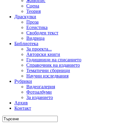
Живопис
Сцена
Теория
Драскулки
Проза
Есеистика
Свободен текст
Видрица
Библиотека
За проекта...
Авторски книги
Годишници на списанието
Справочник на изданието
Тематични сборници
Научни изследвания
Рубрики
Видеогалерия
Фотоалбуми
За изданието
Архив
Контакт