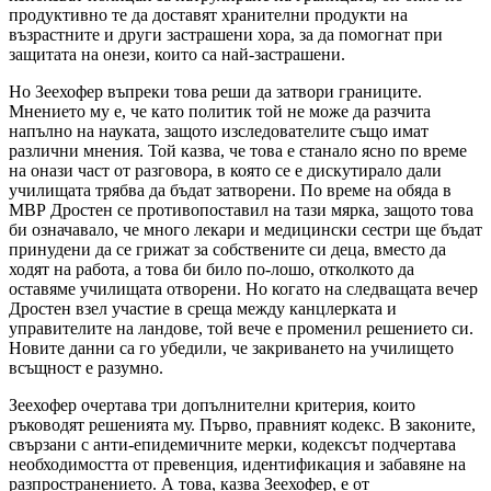
продуктивно те да доставят хранителни продукти на
възрастните и други застрашени хора, за да помогнат при
защитата на онези, които са най-застрашени.
Но Зеехофер въпреки това реши да затвори границите.
Мнението му е, че като политик той не може да разчита
напълно на науката, защото изследователите също имат
различни мнения. Той казва, че това е станало ясно по време
на онази част от разговора, в която се е дискутирало дали
училищата трябва да бъдат затворени. По време на обяда в
МВР Дростен се противопоставил на тази мярка, защото това
би означавало, че много лекари и медицински сестри ще бъдат
принудени да се грижат за собствените си деца, вместо да
ходят на работа, а това би било по-лошо, отколкото да
оставяме училищата отворени. Но когато на следващата вечер
Дростен взел участие в среща между канцлерката и
управителите на ландове, той вече е променил решението си.
Новите данни са го убедили, че закриването на училището
всъщност е разумно.
Зеехофер очертава три допълнителни критерия, които
ръководят решенията му. Първо, правният кодекс. В законите,
свързани с анти-епидемичните мерки, кодексът подчертава
необходимостта от превенция, идентификация и забавяне на
разпространението. А това, казва Зеехофер, е от