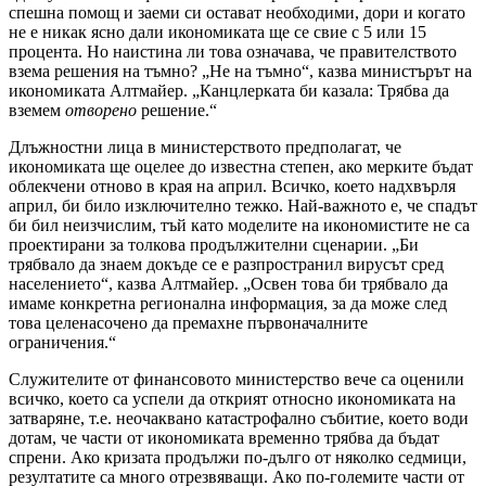
спешна помощ и заеми си остават необходими, дори и когато
не е никак ясно дали икономиката ще се свие с 5 или 15
процента. Но наистина ли това означава, че правителството
взема решения на тъмно? „Не на тъмно“, казва министърът на
икономиката Алтмайер. „Канцлерката би казала: Трябва да
вземем
отворено
решение.“
Длъжностни лица в министерството предполагат, че
икономиката ще оцелее до известна степен, ако мерките бъдат
облекчени отново в края на април. Всичко, което надхвърля
април, би било изключително тежко. Най-важното е, че спадът
би бил неизчислим, тъй като моделите на икономистите не са
проектирани за толкова продължителни сценарии. „Би
трябвало да знаем докъде се е разпространил вирусът сред
населението“, казва Алтмайер. „Освен това би трябвало да
имаме конкретна регионална информация, за да може след
това целенасочено да премахне първоначалните
ограничения.“
Служителите от финансовото министерство вече са оценили
всичко, което са успели да открият относно икономиката на
затваряне, т.е. неочаквано катастрофално събитие, което води
дотам, че части от икономиката временно трябва да бъдат
спрени. Ако кризата продължи по-дълго от няколко седмици,
резултатите са много отрезвяващи. Ако по-големите части от