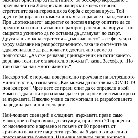
проучването на Лондонския имперски колеж относно
стратегиите за интервенция за борба с коронавируса. Той
идентифицира два възможни пътя за справяне с пандемиите.
При „потискането“ акцентът се поставя върху опитите да се
предотврати по-нататъшното разпространение на вируса – по
същество усилието да го оставим да „гладува“ до смърт.
Другата възможна стратегия – „смекчаването“ – се фокусира
върху забавяне на разпространението, така че системите за
здравеопазване да разполагат с достатъчно време за
подготовка. „Аз съм решаващ привърженик на потискането,
дори ако този път е значително по-скъп“, казва Зеехофер. „Но
той спасява най-много животи.“
Наскоро той е поръчал поверително проучване на вътрешното
министерство, озаглавено „Как можем да поставим COVID-19
под контрол“. Чрез него се прави опит да се определи в кой
момент здравната криза може да се превърне в системна криза
за държавата. Няколко учени са помогнали за разработването
на редица различни сценарии.
Най-лошият сценарий е следният: държавата прави само
малко, което бързо води до ситуация, при която 70 процента
от населението е заразено и повече от 80 процента от
критично важните пациенти трябва да бъдат отхвърлени от
претоварените болници. Над един милион души умират в