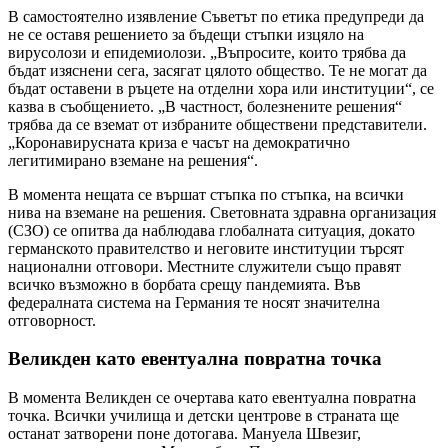
В самостоятелно изявление Съветът по етика предупреди да
не се оставя решението за бъдещи стъпки изцяло на
вирусолози и епидемиолози. „Въпросите, които трябва да
бъдат изяснени сега, засягат цялото общество. Те не могат да
бъдат оставени в ръцете на отделни хора или институции“, се
казва в съобщението. „В частност, болезнените решения“
трябва да се вземат от избраните обществени представители.
„Коронавирусната криза е часът на демократично
легитимирано вземане на решения“.
В момента нещата се вършат стъпка по стъпка, на всички
нива на вземане на решения. Световната здравна организация
(СЗО) се опитва да наблюдава глобалната ситуация, докато
германското правителство и неговите институции търсят
национални отговори. Местните служители също правят
всичко възможно в борбата срещу пандемията. Във
федералната система на Германия те носят значителна
отговорност.
Великден като евентуална повратна точка
В момента Великден се очертава като евентуална повратна
точка. Всички училища и детски центрове в страната ще
останат затворени поне дотогава. Мануела Швезиг,