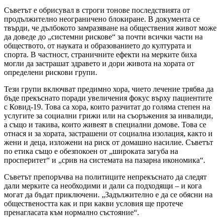
Съветът е обрисувал в строги тонове последствията от
продължително неограничено блокиране. В документа се
твърди, че дълбокото замразяване на обществения живот може
да доведе до „системни рискове“ за почти всички части на
обществото, от науката и образованието до културата и
спорта. В частност, страничните ефекти на мерките биха
могли да застрашат здравето и дори живота на хората от
определени рискови групи.
Тези групи включват предимно хора, чието лечение трябва да
бъде прекъснато поради увеличения фокус върху пациентите
с Ковид-19. Това са хора, които разчитат до голяма степен на
услугите за социални грижи или на съоръжения за инвалиди,
а също и такива, които живеят в специални домове. Това се
отнася и за хората, застрашени от социална изолация, както и
жени и деца, изложени на риск от домашно насилие. Съветът
по етика също е обезпокоен от „широката загуба на
просперитет“ и „срив на системата на пазарна икономика“.
Съветът препоръчва на политиците непрекъснато да следят
дали мерките са необходими и дали са подходящи – и кога
могат да бъдат приключени. „Задължително е да се обясни на
обществеността как и при какви условия ще протече
пренагласата към нормално състояние“.