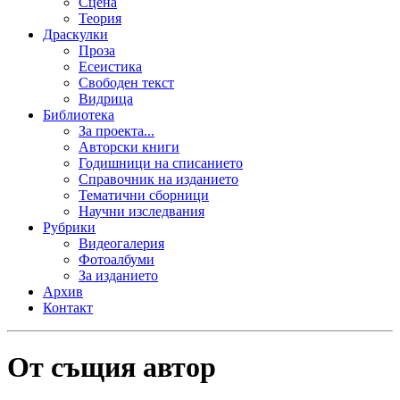
Сцена
Теория
Драскулки
Проза
Есеистика
Свободен текст
Видрица
Библиотека
За проекта...
Авторски книги
Годишници на списанието
Справочник на изданието
Тематични сборници
Научни изследвания
Рубрики
Видеогалерия
Фотоалбуми
За изданието
Архив
Контакт
От същия автор