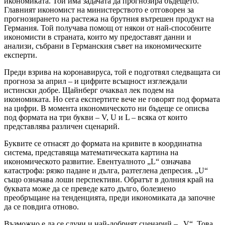
икономиката. Той има задачата да прогнозира бъдещето.
Главният икономист на министерството е отговорен за
прогнозирането на растежа на брутния вътрешен продукт на
Германия. Той получава помощ от някои от най-способните
икономисти в страната, които му предоставят данни и
анализи, събрани в Германския съвет на икономическите
експерти.
Преди взрива на коронавируса, той е подготвял следващата си
прогноза за април – и цифрите всъщност изглеждали
истински добре. Щайнберг очаквал лек подем на
икономиката. Но сега експертите вече не говорят под формата
на цифри. В момента икономическото ни бъдеще се описва
под формата на три букви – V, U и L – всяка от които
представлява различен сценарий.
Буквите се отнасят до формата на кривите в координатна
система, представяща математическата картина на
икономическото развитие. Евентуалното „L“ означава
катастрофа: рязко падане и дълга, разтеглена депресия. „U“
също означава лоши перспективи. Обратът в долния край на
буквата може да се преведе като дълго, болезнено
преобръщане на тенденцията, преди икономиката да започне
да се повдига отново.
Възможно е да се случи и най-добрият сценарий – „V“. Това