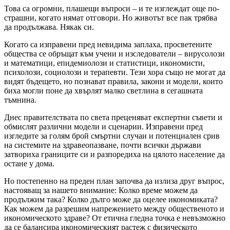
Това са огромни, плашещи въпроси – и те изглеждат още по-
страшни, когато нямат отговори. Но животът все пак трябва
да продължава. Някак си.
Когато са изправени пред невидима заплаха, просветените
общества се обръщат към учени и изследователи – вирусолози
и математици, епидемиолози и статистици, икономисти,
психолози, социолози и терапевти. Тези хора също не могат да
видят бъдещето, но познават правила, закони и модели, които
биха могли поне да хвърлят малко светлина в сегашната
тъмнина.
Днес правителствата по света преценяват експертни съвети и
обмислят различни модели и сценарии. Изправени пред
изгледите за голям брой смъртни случаи и потенциален срив
на системите на здравеопазване, почти всички държави
затвориха границите си и разпоредиха на цялото население да
остане у дома.
Но постепенно на преден план започва да излиза друг въпрос,
настояващ за нашето внимание: Колко време можем да
продължим така? Колко дълго може да оцелее икономиката?
Как можем да разрешим напрежението между общественото и
икономическото здраве? От етична гледна точка е невъзможно
да се балансира икономическият растеж с физическото