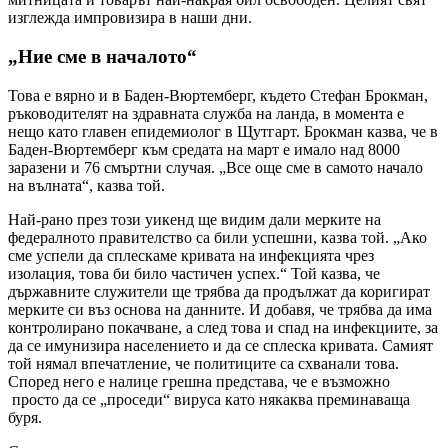
изглежда импровизира в наши дни.
„Ние сме в началото“
Това е вярно и в Баден-Вюртемберг, където Стефан Брокман,
ръководителят на здравната служба на ланда, в момента е
нещо като главен епидемиолог в Щутгарт. Брокман казва, че в
Баден-Вюртемберг към средата на март е имало над 8000
заразени и 76 смъртни случая. „Все още сме в самото начало
на вълната“, казва той.
Най-рано през този уикенд ще видим дали мерките на
федералното правителство са били успешни, казва той. „Ако
сме успели да сплескаме кривата на инфекцията чрез
изолация, това би било частичен успех.“ Той казва, че
държавните служители ще трябва да продължат да коригират
мерките си въз основа на данните. И добавя, че трябва да има
контролирано покачване, а след това и спад на инфекциите, за
да се имунизира населението и да се сплеска кривата. Самият
той нямал впечатление, че политиците са схванали това.
Според него е налице грешна представа, че е възможно
просто да се „проседи“ вируса като някаква преминаваща
буря.