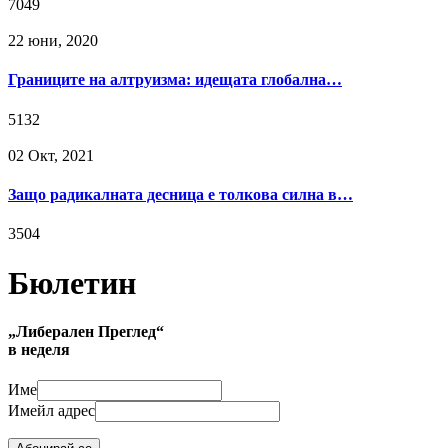
7049
22 юни, 2020
Границите на алтруизма: идещата глобална…
5132
02 Окт, 2021
Защо радикалната десница е толкова силна в…
3504
Бюлетин
„Либерален Преглед“
в неделя
Име
Имейл адрес