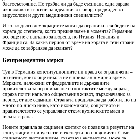
благосъстояние. Но трябва ли да бъде съсипана една здрава
икономика в търсене на идеалния отговор, предвиден от
вирусолози и други медицински специалисти?
И колко дълго демокрациите могат да ограничат свободите на
хората до степента, която преживяваме в момента? Германия
все още не е напълно затворена, но Италия, Испания и
Франция са. За какъв период от време на хората в тези страни
може да се забранява да излизат?
Безпрецедентни мерки
Тук в Германия конституционните ни права са ограничени –
по начин, който още никога не е прилаган в мирно време.
Мерките, наложени от федералните и държавните
правителства за ограничаване на контактите между хората,
спряха почти напълно обществения живот, първоначално за
период от две седмици. Страната продължава да работи, но на
много по-ниско ниво, като икономиката, обществото и
правителството се управляват откъм кухненските маси в
цялата страна.
Новите правила за социален контакт се появиха в резултат на
консултации с вирусолози и експерти по пандемията. Само
социалното дистанциране, съветваха експертите, може да