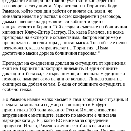
федералните лидери постоянно участват в конферентни
разговори за ситуацията. Управителят на Тюрингия Бодо
Рамелов, който тези дни работи от вилата си, заяви, че
миналата неделя е участвал в осем конферентни разговора,
двама с членове на държавния си кабинет и един с
канцлерството в Берлин. Той следва и съветите на болничния
хигиенист Клаус-Дитер Застроу. Но, казва Рамелов, не всяка
препоръка на експерти е осъществима. Застров например е
препоръчал на всички хора да носят маски. Това обаче е нещо
невъзможно, казва управителят на Тюрингия. „Няма
достатъчно маски дори за болничния персонал.“
Прегледът на ежедневния доклад за ситуацията от кризисния
екип на Тюрингия илюстрира дилемите. В един от дните
докладът отбелязва, че първа помощ и спешната медицинска
помощ се намират само на дни от колапса. Липсва защитна
екипировка, добавя се там. В една от общините ситуацията е
особено тежка.
Но Рамелов имаше малко късмет в тази злощастна ситуация. В
средата на миналата седмица на летището в Ерфурт
пристигнаха 100 тона маски от Русия. Имало е известни
затруднения с митниците, защото по маските е липсвала
маркировката „СЕ“, която ЕС изисква за определени
продукти. И така, Рамелов лично се отбил в офиса на
митницата и товарът най-накрая бил освободен. Целият свят