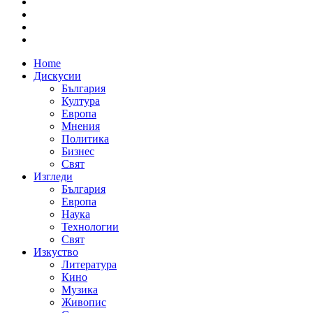
Home
Дискусии
България
Култура
Европа
Мнения
Политика
Бизнес
Свят
Изгледи
България
Европа
Наука
Технологии
Свят
Изкуство
Литература
Кино
Музика
Живопис