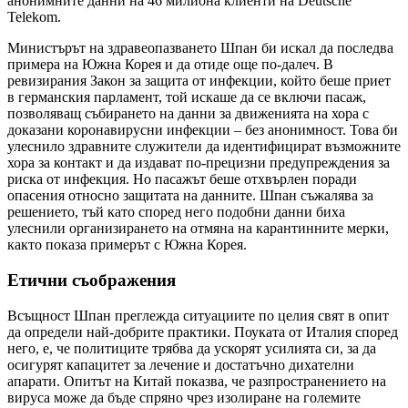
анонимните данни на 46 милиона клиенти на Deutsche
Telekom.
Министърът на здравеопазването Шпан би искал да последва
примера на Южна Корея и да отиде още по-далеч. В
ревизирания Закон за защита от инфекции, който беше приет
в германския парламент, той искаше да се включи пасаж,
позволяващ събирането на данни за движенията на хора с
доказани коронавирусни инфекции – без анонимност. Това би
улеснило здравните служители да идентифицират възможните
хора за контакт и да издават по-прецизни предупреждения за
риска от инфекция. Но пасажът беше отхвърлен поради
опасения относно защитата на данните. Шпан съжалява за
решението, тъй като според него подобни данни биха
улеснили организирането на отмяна на карантинните мерки,
както показа примерът с Южна Корея.
Етични съображения
Всъщност Шпан преглежда ситуациите по целия свят в опит
да определи най-добрите практики. Поуката от Италия според
него, е, че политиците трябва да ускорят усилията си, за да
осигурят капацитет за лечение и достатъчно дихателни
апарати. Опитът на Китай показва, че разпространението на
вируса може да бъде спряно чрез изолиране на големите