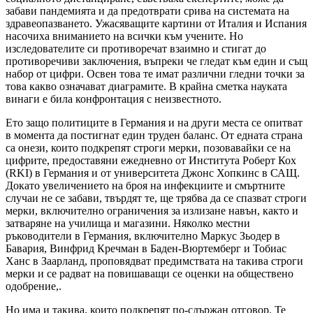
забави пандемията и да предотврати срива на системата на
здравеопазването. Ужасяващите картини от Италия и Испания
насочиха вниманието на всички към учените. Но
изследователите си противоречат взаимно и стигат до
противоречиви заключения, въпреки че гледат към един и същ
набор от цифри. Освен това те имат различни гледни точки за
това какво означават диаграмите. В крайна сметка науката
винаги е била конфронтация с неизвестното.
Ето защо политиците в Германия и на други места се опитват
в момента да постигнат един труден баланс. От едната страна
са онези, които подкрепят строги мерки, позовавайки се на
цифрите, предоставяни ежедневно от Института Роберт Кох
(RKI) в Германия и от университета Джонс Хопкинс в САЩ.
Докато увеличението на броя на инфекциите и смъртните
случаи не се забави, твърдят те, ще трябва да се спазват строги
мерки, включително ограничения за излизане навън, както и
затваряне на училища и магазини. Няколко местни
ръководители в Германия, включително Маркус Зьодер в
Бавария, Винфрид Кречман в Баден-Вюртемберг и Тобиас
Ханс в Заарланд, проповядват предимствата на такива строги
мерки и се радват на повишаващи се оценки на обществено
одобрение,.
Но има и такива, които подкрепят по-сдържан отговор. Те