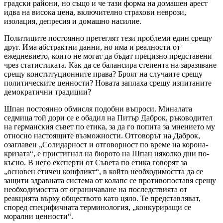
градски райони, но също и че тази форма на домашен арест
идва на висока цена, включително страхови неврози,
изолация, депресия и домашно насилие.
Политиците постоянно претеглят тези проблеми един срещу
друг. Има абстрактни данни, но има и реалности от
ежедневието, които не могат да бъдат прецизно представени
чрез статистиката. Как да се балансира степента на заразяване
срещу конституционните права? Броят на случаите срещу
политическите ценности? Новата заплаха срещу изпитаните
демократични традиции?
Шпан постоянно обмисля подобни въпроси. Миналата
седмица той дори се е обадил на Питър Даброк, ръководител
на германския съвет по етика, за да го попита за мнението му
относно настоящите възможности. Отговорът на Даброк,
озаглавен „Солидарност и отговорност по време на корона-
кризата“, е пристигнал на бюрото на Шпан няколко дни по-
късно. В него експерти от Съвета по етика говорят за
„основен етичен конфликт“, в който необходимостта да се
защити здравната система от колапс се противопоставя срещу
необходимостта от ограничаване на последствията от
реакцията върху обществото като цяло. Те представляват,
според специфичната терминология, „конкуриращи се
морални ценности“.