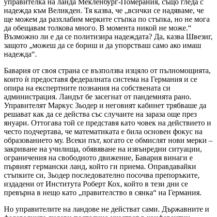
управителка на ланда Мекленбург-Померания, също гледа с
надежда към Великден. Тя казва, че „всички се надяваме, че
ще можем да разхлабим мерките стъпка по стъпка, но не мога
да обещавам толкова много. В момента никой не може.“
Възможно ли е да се политизира надеждата? Да, казва Швезиг,
защото „можеш да се бориш и да упорстваш само ако имаш
надежда“.
Бавария от своя страна се възползва изцяло от пълномощията,
които ѝ предоставя федералната система на Германия и се
опира на експертните познания на собствената си
администрация. Ландът бе засегнат от пандемията рано.
Управителят Маркус Зьодер и неговият кабинет трябваше да
решават как да се действа със случаите на зараза още през
януари. Оттогава той се представя като човек на действието и
често подчертава, че математиката е била основен фокус на
образованието му. Всеки път, когато се обмислят нови мерки –
закриване на училища, обявяване на извънредни ситуации,
ограничения на свободното движение, Бавария винаги е
първият германски ланд, който ги приема. Оправдавайки
стъпките си, Зьодер последователно посочва препоръките,
издадени от Института Роберт Кох, който в тези дни се
превърна в нещо като „правителство в сянка“ на Германия.
Но управителите на ландове не действат сами. Държавните и