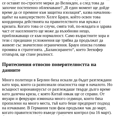
се оставят по-строгите мерки до Великден, а след това да
започне постепенно облекчаване? „В един момент ще дойде
време да се премине към защитна изолация“, казва началник-
щабът на канцлерството Хелге Браун, който освен това
координира действията на правителството във връзка с
кризата. Когато това се случи, смята той, по-младата и здрава
част от населението ще може да възобнови нещо,
приближаващо се към нормалност. Само възрастните хора и
тези с предишни усложнения ще трябва да продължат да
живеят със значителни ограничения. Браун описва голяма
промяна в стратегията. „Балансирането“, което Зеехофер
отхвърля, ще стане реалност.
Притеснения относно поверителността на
данните
Много политици в Берлин биха искали да бъдат разглеждани
като хора, които са разпознали опасността още в началото. Но
всъщност коронавирусът се разглеждаше твърде дълго време
като далечна криза, с която Китай някак ще се справи. От
януари и февруари изминаха много седмици, които бяха
пропилени на много места, тъй като беше предприет подход
на изчакване. В Германия тази фаза продължи чак до март,
когато правителството въведе граничен контрол (на 16 март).