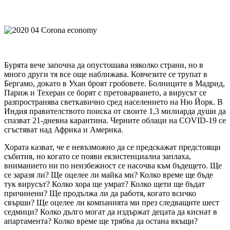
Бурята вече започна да опустошава няколко страни, но в
много други тя все още наближава. Ковчезите се трупат в
Бергамо, докато в Ухан броят гробовете. Болниците в Мадрид,
Париж и Техеран се борят с претоварването, а вирусът се
разпространява светкавично сред населението на Ню Йорк. В
Индия правителството поиска от своите 1,3 милиарда души да
спазват 21-дневна карантина. Черните облаци на COVID-19 се
сгъстяват над Африка и Америка.
Хората казват, че е невъзможно да се предскажат предстоящи
събития, но когато се появи екзистенциална заплаха,
вниманието ни по неизбежност се насочва към бъдещето. Ще
се заразя ли? Ще оцелее ли майка ми? Колко време ще бъде
тук вирусът? Колко хора ще умрат? Колко щети ще бъдат
причинени? Ще продължа ли да работя, когато всичко
свърши? Ще оцелее ли компанията ми през следващите шест
седмици? Колко дълго могат да издържат децата да киснат в
апартамента? Колко време ще трябва да остана вкъщи?