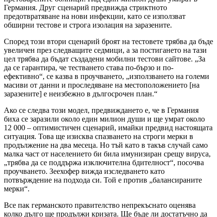
Германия. Друг сценарий предвижда стриктното
предотвратяване на нови инфекции, като се използват
обширни тестове и строга изолация на заразените.
Според този втори сценарий броят на тестовете трябва да бъде
увеличен през следващите седмици, а за постигането на тази
цел трябва да бъдат създадени мобилни тестови сайтове. „За
да се гарантира, че тестването става по-бързо и по-
ефективно“, се казва в проучването, „използването на големи
масиви от данни и проследяване на местоположението [на
заразените] е неизбежно в дългосрочен план.“
Ако се следва този модел, предвиждането е, че в Германия
биха се заразили около един милион души и ще умрат около
12 000 – оптимистичен сценарий, имайки предвид настоящата
ситуация. Това ще изисква спазването на строги мерки в
продължение на два месеца. Но тъй като в такъв случай само
малка част от населението би била имунизиран срещу вируса,
„трябва да се поддържа изключителна бдителност“, посочва
проучването. Зеехофер вижда изследването като
потвърждение на подхода си. Той е против „балансираните
мерки“.
Все пак германското правителство непрекъснато оценява
колко дълго ще продължи кризата. Ще бъде ли достатъчно да