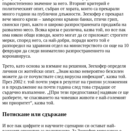
първостепенно значение за него. Вторият критерий е
политическият опит, събран от хората, които са прекарали
много години на публични длъжности. Зеехофер е прекарал
вече много кризи – замърсени кръвни банки, птичи грип,
свински грип, както и широко разпространената продажба на
развалено месо. Всяка криза е различна, казва той, но все пак
има някои общи изводи, които могат да се приложат: строгите
мерки, според него, са най-добри, поради което той е
разпоредил на здравния отдел на министерството си още на 10
февруари да следи внимателно разпространението на
коронавируса.
Трето, като основа за вземане на решения, Зеехофер определя
личния си житейски опит. „Знам колко невероятно безсилен
можете да се почувствате след вирусна инфекция“, казва той.
През 2002 г. той почти умря в резултат на грипни усложнения
и в продължение на почти година след това страдаше от
сърдечно възпаление. „[При тези предпоставки] надявам се ще
разберете, че спасяването на човешки животи е най-големият
ми приоритет“, казва той.
Потискане или сдържане
И все пак цифрите и научните сценарии си остават най-
важният ориентир за политиците. За Зеехофер меродавно е