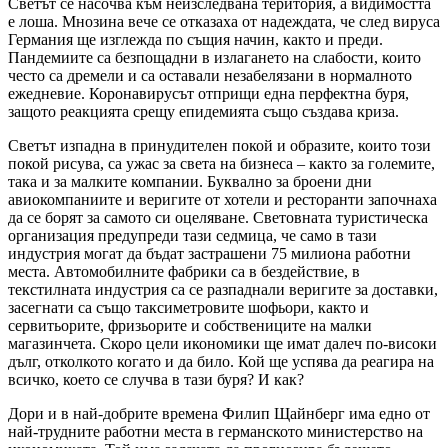
Светът се насочва към неизследвана територия, а видимостта
е лоша. Мнозина вече се отказаха от надеждата, че след вируса
Германия ще изглежда по същия начин, както и преди.
Пандемиите са безпощадни в излагането на слабости, които
често са дремели и са оставали незабелязани в нормалното
ежедневие. Коронавирусът отприщи една перфектна буря,
защото реакцията срещу епидемията също създава криза.
Светът изпадна в принудителен покой и образите, които този
покой рисува, са ужас за света на бизнеса – както за големите,
така и за малките компании. Буквално за броени дни
авиокомпаниите и веригите от хотели и ресторанти започнаха
да се борят за самото си оцеляване. Световната туристическа
организация предупреди тази седмица, че само в тази
индустрия могат да бъдат застрашени 75 милиона работни
места. Автомобилните фабрики са в бездействие, в
текстилната индустрия са се разпаднали веригите за доставки,
засегнати са също таксиметровите шофьори, както и
сервитьорите, фризьорите и собствениците на малки
магазинчета. Скоро цели икономики ще имат далеч по-високи
дълг, отколкото когато и да било. Кой ще успява да реагира на
всичко, което се случва в тази буря? И как?
Дори и в най-добрите времена Филип Щайнберг има едно от
най-трудните работни места в германското министерство на