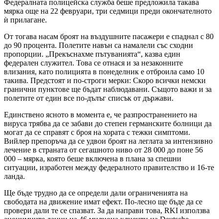
Федералната полицейска служба беше предложила такава
мярка още на 22 февруари, три седмици преди окончателното
ѝ прилагане.
От тогава насам броят на въздушните пасажери е спаднал с 80
до 90 процента. Полетите навън са намалели със сходни
пропорции. „Прекъснахме пътуванията“, казва един
федерален служител. Това се отнася и за незаконните
влизания, като полицията в понеделник е отброила само 10
такива. Предстоят и по-строги мерки: Скоро всички немски
гранични пунктове ще бъдат наблюдавани. Същото важи и за
полетите от един все по-дълъг списък от държави.
Единствено ясното в момента е, че разпространението на
вируса трябва да се забави до степен германските болници да
могат да се справят с броя на хората с тежки симптоми.
Вийлер препоръча да се удвои броят на леглата за интензивно
лечение в страната от сегашното ниво от 28 000 до поне 56
000 – мярка, която беше включена в плана за спешни
ситуации, изработен между федералното правителство и 16-те
ланда.
Ще бъде трудно да се определи дали ограниченията на
свободата на движение имат ефект. По-лесно ще бъде да се
провери дали те се спазват. За да направи това, RKI използва