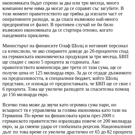
икономиката бъдат спрени за два или три месеца, много
компании вече няма да могат да се справят със загубите. В
този момент правителството ще трябва да изплати част от
оперативните разходи, за да спаси възможно най-много
предприятия от фалит. В противен случай не би било
възможно икономиката да се стартира отново, когато
пандемията приключи.
Министърът на финансите Олаф Шолц и неговият персонал
са изчислили, че ако спирането доведе до 20-процентен спад
на германската икономическа продукция за три месеца, БВП
ще спадне с около 5 процента за годината. Ако
правителството компенсира две трети от тази сума, ще се
получи цена от 125 милиарда евро. За да се отдаде дължимото
на предпазливостта, в специалния бюджет, който Шолц
представи, се изхожда от предпоставката, че БВП ще се свие с
6 процента. Това ще увеличи разходите за спасителна помощ
до 156 милиарда евро.
Всичко това може да звучи като огромна сума пари, но
всъщност тя е управляема за голяма икономика като тази на
Германия. По време на финансовата криза през 2009 г.
германското правителство изразходва повече от 200 милиарда
евро, за да смекчи удара от глобалната рецесия. Националният
дълг по това време се увеличи драстично от 65 до 82 процента