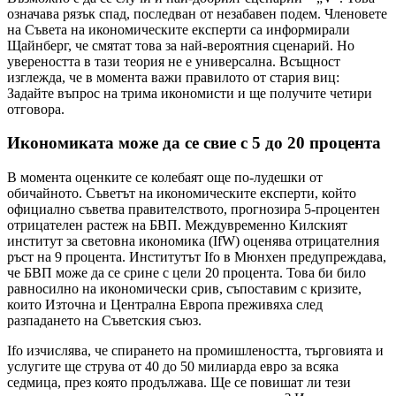
означава рязък спад, последван от незабавен подем. Членовете
на Съвета на икономическите експерти са информирали
Щайнберг, че смятат това за най-вероятния сценарий. Но
увереността в тази теория не е универсална. Всъщност
изглежда, че в момента важи правилото от стария виц:
Задайте въпрос на трима икономисти и ще получите четири
отговора.
Икономиката може да се свие с 5 до 20 процента
В момента оценките се колебаят още по-лудешки от
обичайното. Съветът на икономическите експерти, който
официално съветва правителството, прогнозира 5-процентен
отрицателен растеж на БВП. Междувременно Килският
институт за световна икономика (IfW) оценява отрицателния
ръст на 9 процента. Институтът Ifo в Мюнхен предупреждава,
че БВП може да се срине с цели 20 процента. Това би било
равносилно на икономически срив, съпоставим с кризите,
които Източна и Централна Европа преживяха след
разпадането на Съветския съюз.
Ifo изчислява, че спирането на промишлеността, търговията и
услугите ще струва от 40 до 50 милиарда евро за всяка
седмица, през която продължава. Ще се повишат ли тези