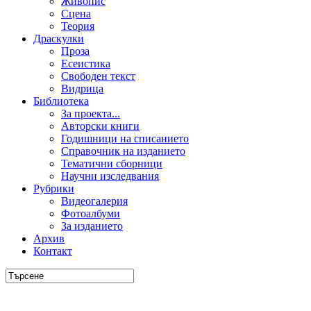
Живопис
Сцена
Теория
Драскулки
Проза
Есеистика
Свободен текст
Видрица
Библиотека
За проекта...
Авторски книги
Годишници на списанието
Справочник на изданието
Тематични сборници
Научни изследвания
Рубрики
Видеогалерия
Фотоалбуми
За изданието
Архив
Контакт