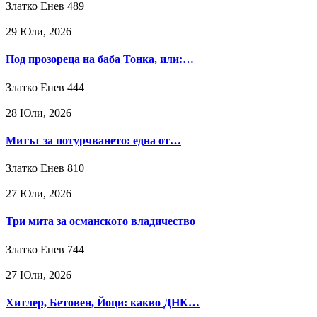
Златко Енев
489
29 Юли, 2026
Под прозореца на баба Тонка, или:…
Златко Енев
444
28 Юли, 2026
Митът за потурчването: една от…
Златко Енев
810
27 Юли, 2026
Три мита за османското владичество
Златко Енев
744
27 Юли, 2026
Хитлер, Бетовен, Йоци: какво ДНК…