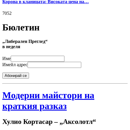
Корона в кланицата: Високата цена на…
7052
Бюлетин
„Либерален Преглед“
в неделя
Име
Имейл адрес
Абонирай се
Модерни майстори на
краткия разказ
Хулио Кортасар – „Аксолотл“