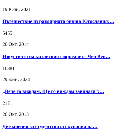
19 Юли, 2021
Пътешествие из размирната бивша Югославия:…
5455
26 Окт, 2014
Изкуството на китайския сюрреалист Чен Вен…
16881
29 юни, 2024
„Вече го виждам. Ще го виждам завинаги“:…
2171
26 Окт, 2013
Две мнения за студентската окупация на…