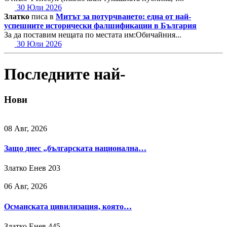
30 Юли 2026
Златко
писа в
Митът за потурчването: една от най-
успешните исторически фалшификации в България
За да поставим нещата по местата им:Обичайния...
30 Юли 2026
Последните най-
Нови
08 Авг, 2026
Защо днес „българската национална…
Златко Енев
203
06 Авг, 2026
Османската цивилизация, която…
Златко Енев
445