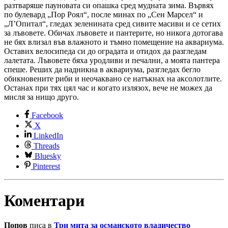
разтваряше пауновата си опашка сред мудната зима. Вървях
по булевард „Пор Роял“, после минах по „Сен Марсел“ и
„Л’Опитал“, гледах зеленината сред сивите масиви и се сетих
за лъвовете. Обичах лъвовете и пантерите, но никога дотогава
не бях влизал във влажното и тъмно помещение на аквариума.
Оставих велосипеда си до оградата и отидох да разгледам
лалетата. Лъвовете бяха уродливи и печални, а моята пантера
спеше. Реших да надникна в аквариума, разгледах бегло
обикновените риби и неочаквано се натъкнах на аксолотлите.
Останах при тях цял час и когато излязох, вече не можех да
мисля за нищо друго.
Facebook
X
LinkedIn
Threads
Bluesky
Pinterest
Коментари
Попов
писа в
Три мита за османското владичество