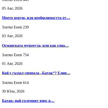
05 Авг, 2026
Моето верую, или необходимостта от…
Златко Енев
239
03 Авг, 2026
Османската мушмула, или как една…
Златко Енев
754
01 Авг, 2026
Кой е създал символа „Батак“? Един…
Златко Енев
614
30 Юли, 2026
Батак: най-големият внос в…