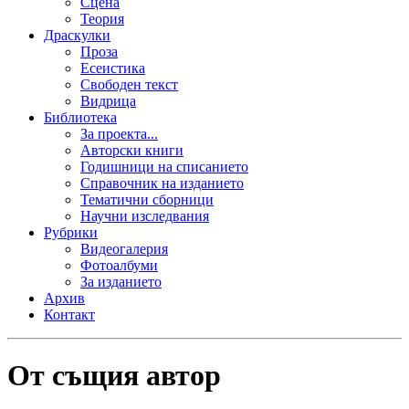
Сцена
Теория
Драскулки
Проза
Есеистика
Свободен текст
Видрица
Библиотека
За проекта...
Авторски книги
Годишници на списанието
Справочник на изданието
Тематични сборници
Научни изследвания
Рубрики
Видеогалерия
Фотоалбуми
За изданието
Архив
Контакт
От същия автор