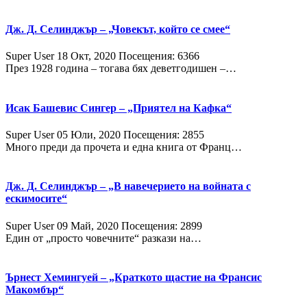
Дж. Д. Селинджър – „Човекът, който се смее“
Super User
18 Окт, 2020
Посещения: 6366
През 1928 година – тогава бях деветгодишен –…
Исак Башевис Сингер – „Приятел на Кафка“
Super User
05 Юли, 2020
Посещения: 2855
Много преди да прочета и една книга от Франц…
Дж. Д. Селинджър – „В навечерието на войната с
ескимосите“
Super User
09 Май, 2020
Посещения: 2899
Един от „просто човечните“ разкази на…
Ърнест Хемингуей – „Краткото щастие на Франсис
Макомбър“