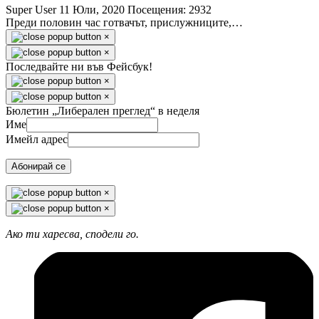
Super User
11 Юли, 2020
Посещения: 2932
Преди половин час готвачът, прислужниците,…
×
×
Последвайте ни във Фейсбук!
×
×
Бюлетин „Либерален преглед“ в неделя
Име
Имейл адрес
Абонирай се
×
×
Ако ти харесва, сподели го.