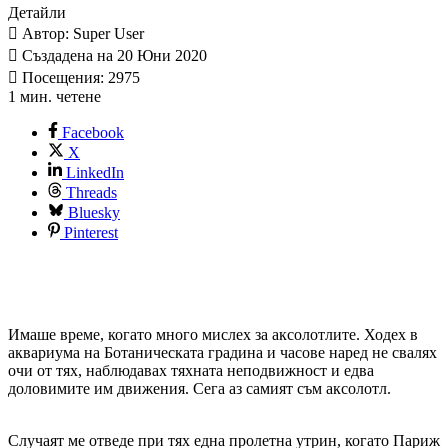
Детайли
Автор: Super User
Създадена на 20 Юни 2020
Посещения: 2975
1 мин. четене
Facebook
X
LinkedIn
Threads
Bluesky
Pinterest
Имаше време, когато много мислех за аксолотлите. Ходех в
аквариума на Ботаническата градина и часове наред не свалях
очи от тях, наблюдавах тяхната неподвижност и едва
доловимите им движения. Сега аз самият съм аксолотл.
Случаят ме отведе при тях една пролетна утрин, когато Париж