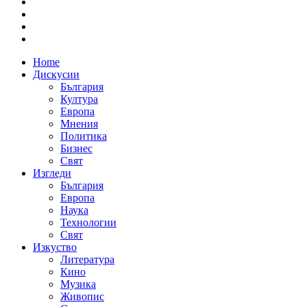
Home
Дискусии
България
Култура
Европа
Мнения
Политика
Бизнес
Свят
Изгледи
България
Европа
Наука
Технологии
Свят
Изкуство
Литература
Кино
Музика
Живопис