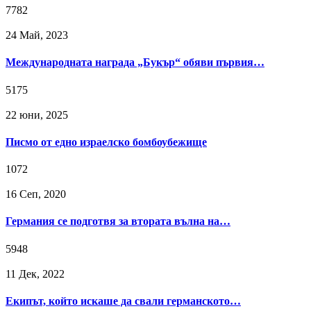
7782
24 Май, 2023
Международната награда „Букър“ обяви първия…
5175
22 юни, 2025
Писмо от едно израелско бомбоубежище
1072
16 Сeп, 2020
Германия се подготвя за втората вълна на…
5948
11 Дек, 2022
Екипът, който искаше да свали германското…