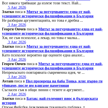
Все някога трябваше да излезе този текст. Най...
5 Авг 2026
Златко
писа в
Митът за потурчването: една от най-
успешните исторически фалшификации в България
Не разбирам аргументацията, но това е дребна ...
3 Авг 2026
Георги Ончев
писа в
Митът за потурчването: една от най-
успешните исторически фалшификации в България
Хм, не съм психолог, а лекар, но това е малка...
3 Авг 2026
Златко
писа в
Митът за потурчването: една от най-
успешните исторически фалшификации в България
Като психолог вероятно ще оцените една аналог...
3 Авг 2026
Георги Ончев
писа в
Митът за потурчването: една от най-
успешните исторически фалшификации в България
Непрекъснато повтаряната съвременна идея, че ...
3 Авг 2026
Avram
писа в
Под прозореца на баба Тонка, или: първо ги
убиваме, после им вдигаме паметници
Съгласен съм в общи линии с тезите и аргумент...
2 Авг 2026
Златко
писа в
Батак: най-големият внос в българската
история
Откъм Фейсбук (изключвам тукашната публика, т...