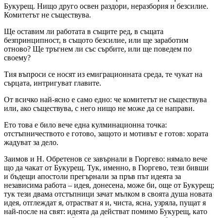
Букурещ. Нищо друго освен раздори, неразбория и безсилие.
Комитетът не съществува.
Ще оставим ли работата в същите ред, в същата
безпринципност, в същото безсилие, или ще заработим
отново? Ще тръгнем ли със сърбите, или ще поведем по
своему?
Тия въпроси се носят из емиграционната среда, те чукат на
сърцата, интригуват главите.
От всичко най-ясно е само едно: че комитетът не съществува
или, ако съществува, с него нищо не може да се направи.
Ето това е било вече една кулминационна точка:
отстъпничеството е готово, защото и мотивът е готов: хората
жадуват за дело.
Заимов и Н. Обретенов се завърнали в Гюргево: нямало вече
що да чакат от Букурещ. Тук, именно, в Гюргево, тези бивши
и бъдещи апостоли прегърнали за пръв път идеята за
независима работа – идея, донесена, може би, още от Букурещ;
тук тези двама отстъпници зачат мълком в своята душа новата
идея, отглеждат я, отрастват я и, чиста, ясна, узряла, пущат я
най-после на свят: идеята да действат помимо Букурещ, като