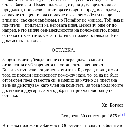
Стара Загора и Шумен, настоява, с една дума, делото да се
продължи, приготовленията да се водят напред, воеводата да
се махне от сцената, да се махне със своето обезсилващо
влияние, със своя сърбизъм, но Панайот не минава. Той има и
приятели – приятели на неговата идея. Ценович още от по-
напред, като видял безнадеждността на положението, подал
оставка от комитета. Сега и Ботев си подава оставката. Ето
документът за това:
ОСТАВКА.
Защото моите убеждения не се посрещнаха в много
отношения с убежденията на останалите членове от
Българският революционен комитет в Букурещ и защото от
това се породи неискреност помежду нази, то, за да не бъда
отговорен пред съвестта си, намерих за нужно да престана
вече да действувам като член на комитета. За това моля моите
досегашни другари да ми одобрят и приемат настоящата
оставка.
Хр. Ботйов.
[3]
Букурещ, 30 септември 1875 г.
В такова положение Заимов и Обретенов заварват работите в