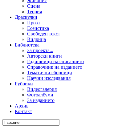
Живопис
Сцена
Теория
Драскулки
Проза
Есеистика
Свободен текст
Видрица
Библиотека
За проекта...
Авторски книги
Годишници на списанието
Справочник на изданието
Тематични сборници
Научни изследвания
Рубрики
Видеогалерия
Фотоалбуми
За изданието
Архив
Контакт