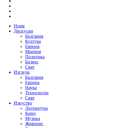
Home
Дискусии
България
Култура
Европа
Мнения
Политика
Бизнес
Свят
Изгледи
България
Европа
Наука
Технологии
Свят
Изкуство
Литература
Кино
Музика
Живопис