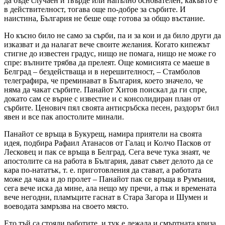
да бъде случаен и твърде или напълно основателен, какъвто е
в действителност, тогава още по-добре за сърбите. И
наистина, България не беше още готова за общо въстание.
Но късно било не само за сърби, па и за кои и да било други да
изказват и да налагат вече своите желания. Когато кипежът
стигне до известен градус, нищо не помага, нищо не може го
спре: вълните трябва да прелеят. Още комисията се маеше в
Белград – бездействаща и в нерешителност, – Стамболов
телеграфира, че преминават в България, което значело, че
няма да чакат сърбите. Панайот Хитов поискал да ги спре,
докато сам се върне с известие и с консолидиран план от
сърбите. Ценович пял своята антисръбска песен, раздорът бил
явен и все пак апостолите минали.
Панайот се връща в Букурещ, намира приятели на своята
идея, подбира Рафаил Атанасов от Галац и Колчо Пасков от
Лесковец и пак се връща в Белград. Сега вече тука знаят, че
апостолите са на работа в България, дават съвет делото да се
кара по-нататък, т. е. приготовления да стават, а работата
може да чака и до пролет – Панайот пак се връща в Румъния,
сега вече иска да мине, ала нещо му пречи, а пък и времената
вече негодни, пламъците гаснат в Стара Загора и Шумен и
воеводата замръзва на своето място.
Ето тъй са стояли работите, и тук е лежала и смъртната криза.