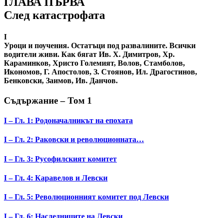
ГЛАВА ПЪРВА
След катастрофата
I
Уроци и поучения. Остатъци под развалините. Всички
водители живи. Как бягат Ив. Х. Димитров, Хр.
Караминков, Христо Големият, Волов, Стамболов,
Икономов, Г. Апостолов, З. Стоянов, Ил. Драгостинов,
Бенковски, Заимов, Ив. Данчов.
Съдържание – Том 1
I – Гл. 1: Родоначалникът на епохата
I – Гл. 2: Раковски и революционната…
I – Гл. 3: Русофилският комитет
I – Гл. 4: Каравелов и Левски
I – Гл. 5: Революционният комитет под Левски
I – Гл. 6: Наследниците на Левски