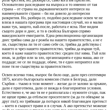
роля чрез нея, но, разбира се, само кога им прилегне.
Основателно разследване на въпроса и то именно от тая
страна – от страна на държавническите интереси на
наименуваните страни – би ни довело до интересни
разкрития. Но, разбира се, подобно разследване освен че не
влиза в нашата програма при настоящия случай, но и малко
важи тук, защото, най-после, работата е ясна. Ние видим
същото дори и днес, и то в свойска България спрямо
македонските емигранти. Една революционна организация
днес трябва сама да е рожба на нашето правителство, а не е
ли, съществува ли тя от само себе си, трябва да действува с
нашето и чрез нашето правителство, трябва да върши туй,
което ѝ каже нашето правителство: среден път няма. Тъй или
инак, за добро или за зло, организацията е една маша, ако се
поддаде; не се ли поддаде, обаче, тя е един неприятел или
поне тя не съществува за правителството.
Освен всичко това, въпрос би било още, дали през септември
1875, когато българската комисия стъпи в Белград, дали
Сърбия – тъкмо в този момент – желае да се залови за оръжие,
дали е приготвена, дали се вижда в благоприятни условия.
Естествено е, че ако тя не е разполагала с нужните сгоди, пак
не щеше пряко да отблъсне просителите (за да ги обвърже за
друг път); но трябваше да потърси някой благовиден претекст
– което в същност прави и в случая. А ако претекстът можеше