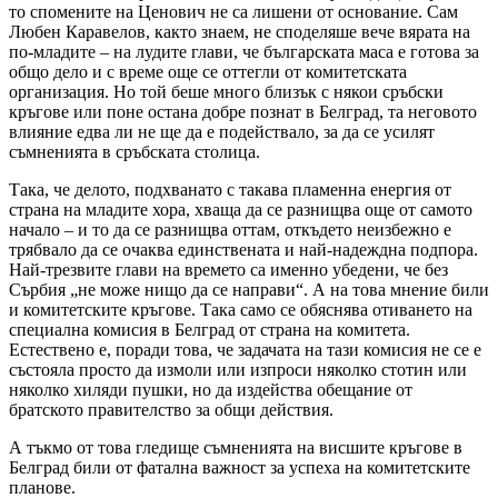
то спомените на Ценович не са лишени от основание. Сам
Любен Каравелов, както знаем, не споделяше вече вярата на
по-младите – на лудите глави, че българската маса е готова за
общо дело и с време още се оттегли от комитетската
организация. Но той беше много близък с някои сръбски
кръгове или поне остана добре познат в Белград, та неговото
влияние едва ли не ще да е подействало, за да се усилят
съмненията в сръбската столица.
Така, че делото, подхванато с такава пламенна енергия от
страна на младите хора, хваща да се разнищва още от самото
начало – и то да се разнищва оттам, откъдето неизбежно е
трябвало да се очаква единствената и най-надеждна подпора.
Най-трезвите глави на времето са именно убедени, че без
Сърбия „не може нищо да се направи“. А на това мнение били
и комитетските кръгове. Така само се обяснява отиването на
специална комисия в Белград от страна на комитета.
Естествено е, поради това, че задачата на тази комисия не се е
състояла просто да измоли или изпроси няколко стотин или
няколко хиляди пушки, но да издейства обещание от
братското правителство за общи действия.
А тъкмо от това гледище съмненията на висшите кръгове в
Белград били от фатална важност за успеха на комитетските
планове.