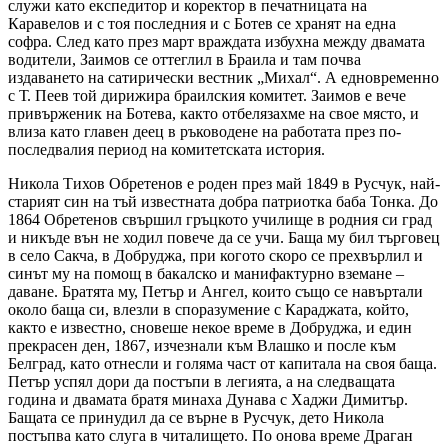
служи като експедитор и коректор в печатницата на
Каравелов и с тоя последния и с Ботев се хранят на една
софра. След като през март враждата избухна между двамата
водители, Заимов се оттеглил в Браила и там почва
издаването на сатирически вестник „Михал“. А едновременно
с Т. Пеев той дирижира браилския комитет. Заимов е вече
привърженик на Ботева, както отбелязахме на свое място, и
влиза като главен деец в ръководене на работата през по-
последвалия период на комитетската история.
Никола Тихов Обретенов е роден през май 1849 в Русчук, най-
старият син на тъй известната добра патриотка баба Тонка. До
1864 Обретенов свършил гръцкото училище в родния си град
и никъде вън не ходил повече да се учи. Баща му бил търговец
в село Сакча, в Добруджа, при когото скоро се прехвърлил и
синът му на помощ в бакалско и манифактурно вземане –
даване. Братята му, Петър и Ангел, които също се навъртали
около баща си, влезли в споразумение с Караджата, който,
както е известно, сновеше некое време в Добруджа, и един
прекрасен ден, 1867, изчезнали към Влашко и после към
Белград, като отнесли и голяма част от капитала на своя баща.
Петър успял дори да постъпи в легията, а на следващата
година и двамата братя минаха Дунава с Хаджи Димитър.
Бащата се принудил да се върне в Русчук, дето Никола
постъпва като слуга в читалището. По онова време Драган