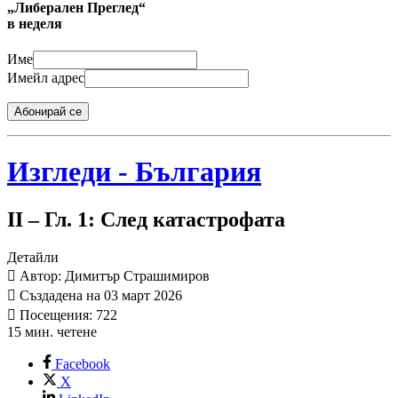
„Либерален Преглед“
в неделя
Име
Имейл адрес
Абонирай се
Изгледи - България
II – Гл. 1: След катастрофата
Детайли
Автор: Димитър Страшимиров
Създадена на 03 март 2026
Посещения: 722
15 мин. четене
Facebook
X