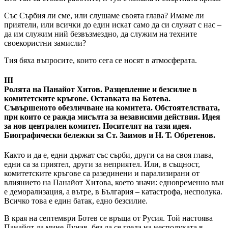
Със Сърбия ли сме, или слушаме своята глава? Имаме ли
приятели, или всички до един искат само да си служат с нас –
да им служим ний безвъзмездно, да служим на техните
своекористни замисли?
Тия бяха въпросите, които сега се носят в атмосферата.
III
Ролята на Панайот Хитов. Разцепление и безсилие в
комитетските кръгове. Оставката на Ботева.
Съвършеното обезличване на комитета. Обстоятелствата,
при които се ражда мисълта за независими действия. Идея
за нов централен комитет. Носителят на тази идея.
Биографически бележки за Ст. Заимов и Н. Т. Обретенов.
Както и да е, едни държат със сърби, други са на своя глава,
едни са за приятел, други за неприятел. Или, в същност,
комитетските кръгове са разединени и парализирани от
влиянието на Панайот Хитова, което значи: едновременно вън
е деморализация, а вътре, в България – катастрофа, несполука.
Всичко това е един батак, едно безсилие.
В края на септември Ботев се връща от Русия. Той настоява
Панайот да мине Дунав, без да се гледа на несполуката в