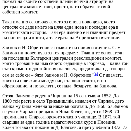
поемат на своите собствени плещи всички атрибути на
централния комитет или, просто, като образуват свой
собствен комитет.
Така именно се хвърля семето за онова ново дело, което
отпосле си даде името на цяла една нова и последна ера в
комитетската история. Тази ера именно е и главният предмет
на настоящата книга, а тя е ерата на Априлското въстание.
Заимов и Н. Обретенов са главите на новия източник. Сам
Заимов ни повествува за тоя предмет: „Главните основатели
на последния Български централен революционен комитет,
който трябваше да има своето седалище в Гюргево, – казва той
със скромното достойнство на човек, предизвикан да говори
[4]
сам за себе си – бяха Заимов и Н. Обретенов“
От двамата,
които са още живи между нас, старшинството, и по
образование, и по заслуги, се пада, бездруго, на Заимова.
Стоян Заимов е роден в Чирпан на 15 септември 1852. До
1860 той расте в село Трикмишлий, недалеч от Чирпан, дето
майка му била женена за някакъв богаташ. До 1866–67 Заимов
се учи в Чирпан при даскал Янко Кочев, отдето в 1868–70
преминава в Старозагорското класно училище. В 1871 той
свършва за една година педагогическия курс в Пловдив,
воден тогава от покойния Д. Благоев, а през учебната 1872–73