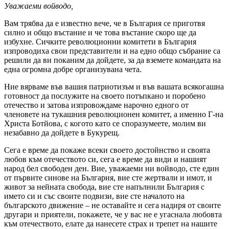
Уважаеми войводо,
Вам трябва да е известно вече, че в България се приготвя
силно и общо въстание и че това въстание скоро ще да
избухне. Сичките революционни комитети в България
изпроводиха свои представители и на едно общо събрание са
решили да ви поканим да дойдете, за да вземете командата на
една огромна добре организувана чета.
Ние вярваме във вашия патриотизъм и във вашата всякогашна
готовност да послужите на своето потъпкано и поробено
отечество и затова изпровождаме нарочно едного от
членовете на тукашния революционен комитет, а именно Г-на
Христа Ботйова, с когото като се споразумеете, молим ви
незабавно да дойдете в Букурещ.
Сега е време да покаже всеки своето достойнство и своята
любов към отечеството си, сега е време да види и нашият
народ бел свободен ден. Вие, уважаеми ни войводо, сте един
от първите синове на България, вие сте жертвали и имот, и
живот за нейната свобода, вие сте напълнили България с
името си и със своите подвизи, вие сте началото на
българското движение – не оставайте и сега надиря от своите
другари и приятели, покажете, че у вас не е угаснала любовта
към отечеството, елате да нанесете страх и трепет на нашите