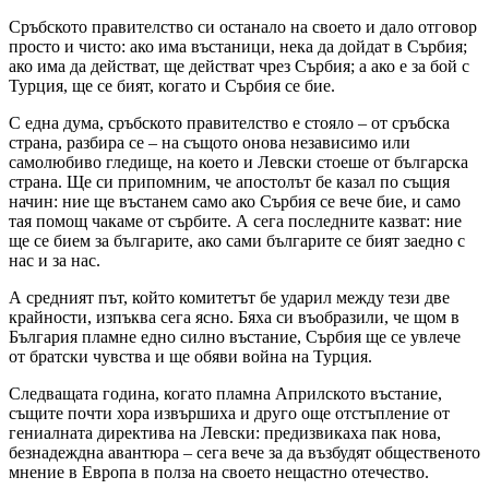
Сръбското правителство си останало на своето и дало отговор
просто и чисто: ако има въстаници, нека да дойдат в Сърбия;
ако има да действат, ще действат чрез Сърбия; а ако е за бой с
Турция, ще се бият, когато и Сърбия се бие.
С една дума, сръбското правителство е стояло – от сръбска
страна, разбира се – на същото онова независимо или
самолюбиво гледище, на което и Левски стоеше от българска
страна. Ще си припомним, че апостолът бе казал по същия
начин: ние ще въстанем само ако Сърбия се вече бие, и само
тая помощ чакаме от сърбите. А сега последните казват: ние
ще се бием за българите, ако сами българите се бият заедно с
нас и за нас.
А средният път, който комитетът бе ударил между тези две
крайности, изпъква сега ясно. Бяха си въобразили, че щом в
България пламне едно силно въстание, Сърбия ще се увлече
от братски чувства и ще обяви война на Турция.
Следващата година, когато пламна Априлското въстание,
същите почти хора извършиха и друго още отстъпление от
гениалната директива на Левски: предизвикаха пак нова,
безнадеждна авантюра – сега вече за да възбудят общественото
мнение в Европа в полза на своето нещастно отечество.