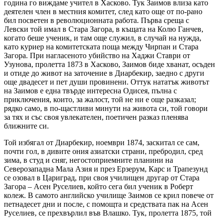
година го виждаме учител в Хасково. Тук Заимов влиза като
деятелен член в местния комитет, след като още от по-рано
бил посветен в революционната работа. Първа среща с
Левски той имал в Стара Загора, в къщата на Колю Ганчев,
когато беше ученик, и там още служил, в случай на нужда,
като куриер на комитетската поща между Чирпан и Стара
Загора. При нагласеното убийство на Хаджи Ставри от
Узунова, пролетта 1873 в Хасково, Заимов биде хванат, осъден
и отиде до живот на заточение в Диарбекир, заедно с други
още двадесет и пет души провинени. Оттук нататък животът
на Заимов е една твърде интересна Одисея, пълна с
приключения, които, за жалост, той не ни е още разказал;
рядко само, в по-щастливи минути на живота си, той говори
за тях и със своя увлекателен, поетичен разказ пленява
ближните си.
Той избягал от Диарбекир, ноември 1874, заскитал се сам,
почти гол, в дивите ония азиатски страни, пребродил, сред
зима, в студ и сняг, негостоприемните планини на
Северозападна Мала Азия и през Ерзерум, Карс и Трапезунд
се озовал в Цариград, при своя училищен другар от Стара
Загора – Асен Руселиев, който сега бил ученик в Роберт
колеж. В самото английско училище Заимов се крил повече от
петнадесет дни и после, с помощта и средствата пак на Асен
Руселиев, се прехвърлил във Влашко. Тук, пролетта 1875, той