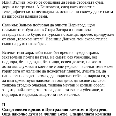
Илия Вълчев, който се обещавал да заеме събраната сума,
дори и не тръгнал. А Бенковски, след като известил
телеграфически за несполуката, останал по своему да се скита
из широката влашка земя.
Самичък Заимов побързал да очисти Цариград, щом
пламъците избухнали в Стара Загора и полицията
затършувала по-будно из турската столица; прочее, придружен
от своя „телохранител“, Иваница Данчев, той скоро стъпва
също на румънския бряг.
Всички тези хора, забягнали без време в чужда страна,
захвърлени почти на пътя, на смета: без убежище, без
подпора, без надежди, без нищо, освен делото, на което
дотогава служиха и което не е още умряло – всички тези мъже
горят сега от желание да пожертват главите, душата си, да
направят последен размах, да подигнат себе си, народа си, за
да възтържествува напокон и това дело, да засияе със своя
толкова страдно очакван, толкова мечтан и копнян ореол;
защото, най-после, то – това дело – за тях е и убежище, и
подпора, и надежда, защото за тях е всичко.
II
Смъртоносен кризис в Централния комитет в Букурещ.
Още няколко думи за Филип Тотю. Специалната комисия