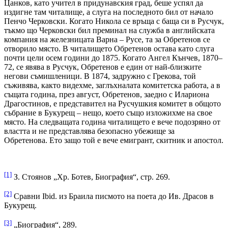
Цанков, като учител в придунавския град, беше успял да
издигне там читалище, а слуга на последното бил от начало
Пенчо Черковски. Когато Никола се връща с баща си в Русчук,
тъкмо що Черковски бил преминал на служба в английската
компания на железницата Варна – Русе, та за Обретенов се
отворило място. В читалището Обретенов остава като слуга
почти цели осем години до 1875. Когато Ангел Кънчев, 1870–
72, се явява в Русчук, Обретенов е един от най-близките
негови съмишленици. В 1874, задружно с Грекова, той
съживява, както видехме, заглъхналата комитетска работа, а в
същата година, през август, Обретенов, заедно с Илариона
Драгостинов, е представител на Русчушкия комитет в общото
събрание в Букурещ – нещо, което също изложихме на свое
място. На следващата година читалището е вече подозряно от
властта и не представлява безопасно убежище за
Обретенова. Ето защо той е вече емигрант, скитник и апостол.
[1]
З. Стоянов „Хр. Ботев, Биография“, стр. 269.
[2]
Сравни Ibid. из Браила писмото на поета до Ив. Драсов в
Букурещ.
[3]
„Биография“, 289.