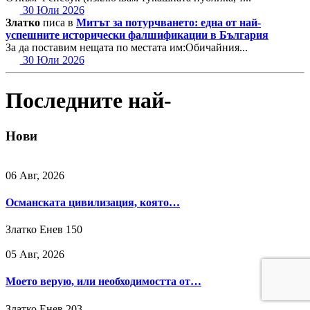
30 Юли 2026
Златко
писа в
Митът за потурчването: една от най-
успешните исторически фалшификации в България
За да поставим нещата по местата им:Обичайния...
30 Юли 2026
Последните най-
Нови
06 Авг, 2026
Османската цивилизация, която…
Златко Енев
150
05 Авг, 2026
Моето верую, или необходимостта от…
Златко Енев
203