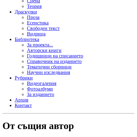
Сцена
Теория
Драскулки
Проза
Есеистика
Свободен текст
Видрица
Библиотека
За проекта...
Авторски книги
Годишници на списанието
Справочник на изданието
Тематични сборници
Научни изследвания
Рубрики
Видеогалерия
Фотоалбуми
За изданието
Архив
Контакт
От същия автор