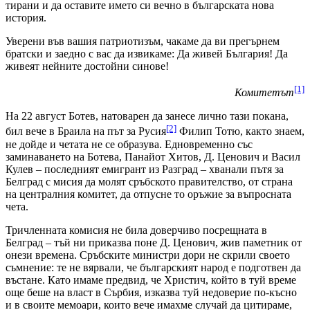
тирани и да оставите името си вечно в българската нова
история.
Уверени във вашия патриотизъм, чакаме да ви прегърнем
братски и заедно с вас да извикаме: Да живей България! Да
живеят нейните достойни синове!
[1]
Комитетът
На 22 август Ботев, натоварен да занесе лично тази покана,
[2]
бил вече в Браила на път за Русия
Филип Тотю, както знаем,
не дойде и четата не се образува. Едновременно със
заминаването на Ботева, Панайот Хитов, Д. Ценович и Васил
Кулев – последният емигрант из Разград – хванали пътя за
Белград с мисия да молят сръбското правителство, от страна
на централния комитет, да отпусне то оръжие за въпросната
чета.
Тричленната комисия не била доверчиво посрещната в
Белград – тъй ни приказва поне Д. Ценович, жив паметник от
онези времена. Сръбските министри дори не скрили своето
съмнение: те не вярвали, че българският народ е подготвен да
въстане. Като имаме предвид, че Христич, който в туй време
още беше на власт в Сърбия, изказва туй недоверие по-късно
и в своите мемоари, които вече имахме случай да цитираме,