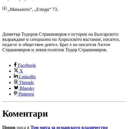
[4]
„Миналото“, „Етюди“ 73.
Димитър Тодоров Страшимиров е историк на Българското
възраждане и специално на Априлското въстание, писател,
педагог и обществен деятел. Брат е на писателя Антон
Страшимиров и левия политик Тодор Страшимиров.
Facebook
X
LinkedIn
Threads
Bluesky
Pinterest
Коментари
Попов
писа в
Три мита за османското владичество