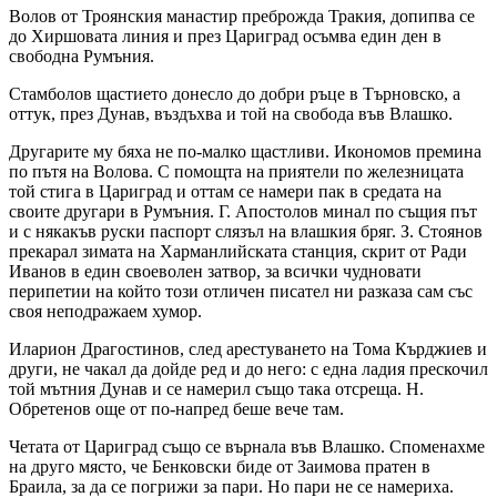
Волов от Троянския манастир преброжда Тракия, допипва се
до Хиршовата линия и през Цариград осъмва един ден в
свободна Румъния.
Стамболов щастието донесло до добри ръце в Търновско, а
оттук, през Дунав, въздъхва и той на свобода във Влашко.
Другарите му бяха не по-малко щастливи. Икономов премина
по пътя на Волова. С помощта на приятели по железницата
той стига в Цариград и оттам се намери пак в средата на
своите другари в Румъния. Г. Апостолов минал по същия път
и с някакъв руски паспорт слязъл на влашкия бряг. З. Стоянов
прекарал зимата на Харманлийската станция, скрит от Ради
Иванов в един своеволен затвор, за всички чудновати
перипетии на който този отличен писател ни разказа сам със
своя неподражаем хумор.
Иларион Драгостинов, след арестуването на Тома Кърджиев и
други, не чакал да дойде ред и до него: с една ладия прескочил
той мътния Дунав и се намерил също така отсреща. Н.
Обретенов още от по-напред беше вече там.
Четата от Цариград също се върнала във Влашко. Споменахме
на друго място, че Бенковски биде от Заимова пратен в
Браила, за да се погрижи за пари. Но пари не се намериха.