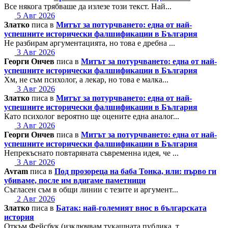
Все някога трябваше да излезе този текст. Най...
5 Авг 2026
Златко
писа в
Митът за потурчването: една от най-
успешните исторически фалшификации в България
Не разбирам аргументацията, но това е дребна ...
3 Авг 2026
Георги Ончев
писа в
Митът за потурчването: една от най-
успешните исторически фалшификации в България
Хм, не съм психолог, а лекар, но това е малка...
3 Авг 2026
Златко
писа в
Митът за потурчването: една от най-
успешните исторически фалшификации в България
Като психолог вероятно ще оцените една аналог...
3 Авг 2026
Георги Ончев
писа в
Митът за потурчването: една от най-
успешните исторически фалшификации в България
Непрекъснато повтаряната съвременна идея, че ...
3 Авг 2026
Avram
писа в
Под прозореца на баба Тонка, или: първо ги
убиваме, после им вдигаме паметници
Съгласен съм в общи линии с тезите и аргумент...
2 Авг 2026
Златко
писа в
Батак: най-големият внос в българската
история
Откъм Фейсбук (изключвам тукашната публика, т...