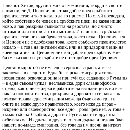
Панайот Хитов, другият жив от комисията, твърди в своите
спомени, че Д. Ценович не стоял добре пред сръбското
правителство и то отказало да го приеме. Но с туй воеводата,
който собствено бе човек на сръбските идеи, не казва нищо
ново, а пак разкрива същността на работата, но с чисто
интимни или интригантски мотиви. И наистина, сръбското
правителство не е одобрявало това, което искал Ценович, а че
и Ценович не е одобрявал това, което сръбското правителство
искало – а това на интимен език, или на придворния език на
воеводата значи: Ценович не стои добре пред сърбите. Ние
бихме казали също: сърбите не стоят добре пред Ценович.
Целият въпрос обаче има една сериозна страна, а тя се
заключава в следното. Една българска емиграция силна,
независима, революционна и при туй със седалище в Румъния
– в една съвсем чужда, неславянска, дори славянофобска
страна, която не се бърка в работите на изгнаниците, но все
пак ги покровителства, прикрива и дори котка ги, кога как
поиска: такава една емиграция може да бъде само трън в
очите на всяко друго правителство, което иска да играе –
искрено или своекористно, все едно – роля чрез нея. А това е
тъкмо тъй със Сърбия, а дори и с Русия, което и друг път
отбелязахме. И едната, и другата от тия държави недолюбват
нашата по-млада емиграция, без това да им пречи да играят