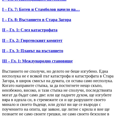
I – Гл. 7: Ботев и Стамболов начело на…
I – Гл. 8: Въстанието в Стара Загора
II – Гл. 1: След катастрофата
II – Гл. 2: Гюргевският комитет
II – Гл. 3: Планът на въстанието
III – Гл. 1: Международно становище
Въстанието не сполучи, но делото не беше изгубено. Една
несполука не е всякой път катастрофа и катастрофата в Стара
Загора, в широк смисъл на думата, си остава само несполука.
Когато направите стъпка, за да постигнете нещо скъпо,
неизбежно, високо, и тази стъпка не сполучи, последствията
могат да бъдат само две: или ще паднете духом, ще изгубите
вяра в идеала си, в стремежите си и ще разрушите своето
минало и своето бъдеще, или духът ви ще се възроди с
поучението на опита, ще заякне, ще литне с крила и вие ще
познаете не само своите грешки, не само своето безсилие в