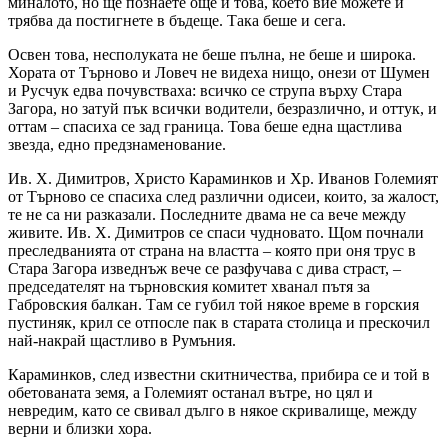
миналото, но ще познаете още и това, което вие можете и
трябва да постигнете в бъдеще. Така беше и сега.
Освен това, несполуката не беше пълна, не беше и широка.
Хората от Търново и Ловеч не видеха нищо, онези от Шумен
и Русчук едва почувстваха: всичко се струпа върху Стара
Загора, но затуй пък всички водители, безразлично, и оттук, и
оттам – спасиха се зад граница. Това беше една щастлива
звезда, едно предзнаменование.
Ив. Х. Димитров, Христо Караминков и Хр. Иванов Големият
от Търново се спасиха след различни одисеи, които, за жалост,
те не са ни разказали. Последните двама не са вече между
живите. Ив. Х. Димитров се спаси чудновато. Щом почнали
преследванията от страна на властта – която при оня трус в
Стара Загора изведнъж вече се разфучава с дива страст, –
председателят на търновския комитет хванал пътя за
Габровския балкан. Там се губил той някое време в горския
пустиняк, крил се отпосле пак в старата столица и прескочил
най-накрай щастливо в Румъния.
Караминков, след известни скитничества, прибира се и той в
обетованата земя, а Големият останал вътре, но цял и
невредим, като се свивал дълго в някое скривалище, между
верни и близки хора.