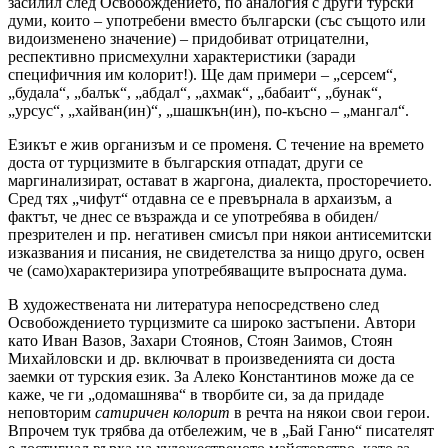
засилил след Освобождението, по аналогия с други турски
думи, които – употребени вместо български (със същото или
видоизменено значение) – придобиват отрицателни,
респективно присмехулни характеристики (заради
специфичния им колорит!). Ще дам примери – „серсем“,
„будала“, „балък“, „абдал“, „ахмак“, „бабаит“, „бунак“,
„урсус“, „хайван(ин)“, „шашкън(ин), по-късно – „мангал“.
Езикът е жив организъм и се променя. С течение на времето
доста от турцизмите в българския отпадат, други се
маргинализират, остават в жаргона, диалекта, просторечието.
Сред тях „чифут“ отдавна се е превърнала в архаизъм, а
фактът, че днес се възражда и се употребява в обиден/
презрителен и пр. негативен смисъл при някои антисемитски
изказвания и писания, не свидетелства за нищо друго, освен
че (само)характеризира употребяващите въпросната дума.
В художествената ни литература непосредствено след
Освобождението турцизмите са широко застъпени. Автори
като Иван Вазов, Захари Стоянов, Стоян Заимов, Стоян
Михайловски и др. включват в произведенията си доста
заемки от турския език. За Алеко Константинов може да се
каже, че ги „одомашнява“ в творбите си, за да придаде
неповторим
сатиричен колорит
в речта на някои свои герои.
Впрочем тук трябва да отбележим, че в „Бай Ганю“ писателят