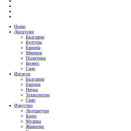
Home
Дискусии
България
Култура
Европа
Мнения
Политика
Бизнес
Свят
Изгледи
България
Европа
Наука
Технологии
Свят
Изкуство
Литература
Кино
Музика
Живопис