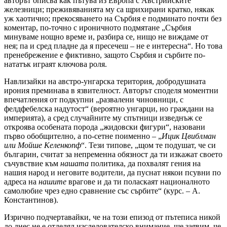
авторът описва как пътува из Европа с Австрийските
железници; преживяванията му са щрихирани кратко, някак
уж хаотично; прекосяването на Сърбия е подминато почти без
коментар, по-точно с ироничното подмятане „Сърбия
минуваме нощно време и, разбира се, нищо не виждаме от
нея; па и сред пладне да я пресечеш – не е интересна“. Но това
пренебрежение е фиктивно, защото Сърбия и сърбите по-
нататък играят ключова роля.
Навлизайки на австро-унгарска територия, добродушната
ирония преминава в язвителност. Авторът споделя моментни
впечатления от подкупни „развалени чиновници, с
фелдфебелска надутост“ (вероятно унгарци, но граждани на
империята), а сред случайните му спътници изведнъж се
откроява особената порода „жидовски фигури“, назовани
първо обобщително, а по-сетне поименно – „
Ицик Цвиблман
или Мойше Келенкопф
“. Тези типове, „щом те подушат, че си
българин, считат за непременна обязност да ти изкажат своето
съчувствие към
нашата
политика, да похвалят гения на
нашия народ и неговите водители, да пуснат някои псувни по
адреса на
нашите
врагове и да ти поласкаят националното
самолюбие чрез едно сравнение със сърбите“ (курс. – А.
Константинов).
Изрично подчертавайки, че на този епизод от пътеписа никой
до днес не е отделял изследователско внимание, ще заявим, че