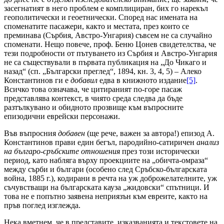
засегнатият в него проблем е комплициран, бих го нарекъл
геополитически и геоетнически. Според нас имената на
споменатите пасажери, както и местата, през които се
преминава (Сърбия, Австро-Унгария) съвсем не са случайно
споменати. Нещо повече, проф. Беню Цонев свидетелства, че
тези подробности от пътуването из Сърбия и Австро-Унгария
не са съществували в първата публикация на „До Чикаго и
назад“ (сп. „Български преглед“, 1894, кн. 3, 4, 5) – Алеко
Константинов ги е
добавил
едва в книжното издание
[5]
.
Всичко това означава, че цитираният по-горе пасаж
представлява контекст, в чиято среда следва да бъде
разтълкувано и обидното прозвище към въпросните
епизодични еврейски персонажи.
Във въпросния
добавен
(ще рече, важен за автора!) епизод А.
Константинов прави един бегъл, пародийно-сатиричен
анализ
на българо-сръбските отношения
през този исторически
период, като набляга върху проекциите на „обичта-омраза“
между сърби и българи (особено след Сръбско-българската
война, 1885 г.), кодирани в речта на уж доброжелателните, уж
съчувстващи на българската кауза „жидовски“ спътници. И
това не е попътно заявена неприязън към евреите, както на
пръв поглед изглежда.
Нека вметнем, че в представите, изказванията и текстовете на