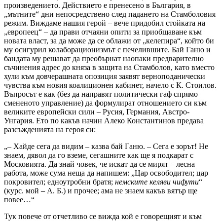
произведението. Действието е пренесено в България, в
„мътните“ дни непосредствено след падането на Стамболовия
режим. Виждаме нашия герой – вече придобил стойката на
„европеец“ – да прави отчаяни опити за приобщаване към
новата власт, за да може да се облажи от „келепира“, който би
му осигурил колаборационизмът с печелившите. Бай Ганю и
бандата му решават да преобърнат наопаки предварително
съчинения адрес до княза в защита на Стамболов, като вместо
хули към довчерашната опозиция заявят верноподанически
чувства към новия коалиционен кабинет, начело с К. Стоилов.
Въпросът е как (без да направят политически гаф спрямо
смененото управление) да формулират отношението си към
великите европейски сили – Русия, Германия, Австро-
Унгария. Ето по какъв начин Алеко Константинов предава
разсъжденията на героя си:
„– Хайде сега да видим – казва бай Ганю. – Сега е зорът! Не
знаем, дявол да го вземе, сегашните как ще я подкарат с
Московията. Да знай човек, че искат да се мирят – лесна
работа, може сума неща да напишем: „Цар освободител; цар
покровител; едноутробни братя;
немските келяви чифути
“
(курс. мой – А. Б.) и прочее; ама не знаем какъв вятър ще
повее…“
Тук повече от отчетливо се вижда кой е говорещият и към