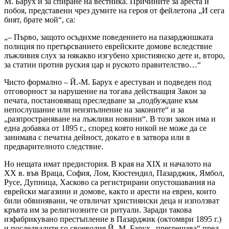
М. Барух и за спиране на вестника. Причините за ареста и
побоя, представени чрез думите на героя от фейлетона „И сега
бият, брате мой“, са:
„– Първо, защото осъдихме поведението на пазарджишката
полиция по претърсванието еврейските домове вследствие
лъжливия слух за някакво изгубено християнско дете и, второ,
за статии против руския цар и руското правителство…“
Чисто формално – Й.-М. Барух е арестуван и подведен под
отговорност за нарушение на тогава действащия Закон за
печата, постановяващ преследване за „подбуждане към
непослушание или неизпълнение на законите“ и за
„разпространяване на лъжливи новини“. В този закон има и
една добавка от 1895 г., според която никой не може да се
занимава с печатна дейност, докато е в затвора или в
предварителното следствие.
Но нещата имат предистория. В края на XIX и началото на
XX в. във Враца, София, Лом, Кюстендил, Пазарджик, Ямбол,
Русе, Дупница, Хасково са регистрирани опустошавания на
еврейски магазини и домове, както и арести на евреи, които
били обвинявани, че отвличат християнски деца и използват
кръвта им за религиозните си ритуали. Заради такова
изфабрикувано престъпление в Пазарджик (октомври 1895 г.)
и последвалите го своеволия Й.-М. Барух „прегрешава“ пред