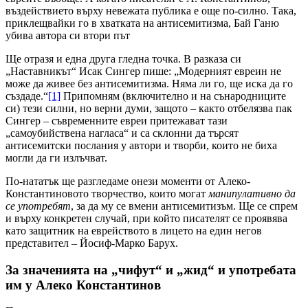
въздействието върху невежата публика е още по-силно. Така,
приклещвайки го в хватката на антисемитизма, Бай Ганю
убива автора си втори път
Ще отразя и една друга гледна точка. В разказа си
„Наставникът“ Исак Сингер пише: „Модерният евреин не
може да живее без антисемитизма. Няма ли го, ще иска да го
създаде.“
[1]
Припомням (включително и на сънародниците
си) тези силни, но верни думи, защото – както отбелязва пак
Сингер – съвременните евреи притежават тази
„самоубийствена нагласа“ и са склонни да търсят
антисемитски послания у автори и творби, които не биха
могли да ги излъчват.
По-нататък ще разгледаме онези моменти от Алеко-
Константиновото творчество, които могат
манипулативно да
се употребят
, за да му се вмени антисемитизъм. Ще се спрем
и върху конкретен случай, при който писателят се проявява
като защитник на еврейството в лицето на един негов
представител – Йосиф-Марко Барух.
За значенията на „чифут“ и „жид“ и употребата
им у Алеко Константинов