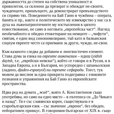
държавността до степен на собствена уникалност и
привилегия, са склонни да презират и обиждат не-своите,
чужденците, пришълците, да демонстрират превъзходството
си спрямо тях. Поведението на Бай Ганю в чужбина – операта,
банята и пр., както и политическото му измекярство у нас са в
духа на лъжепатриотичните му изстъпления в цялото
повествование, не само в неговата „европейска част“. Наглед
необичайното и обидно етикетиране на немците – „чифути“,
смятам, е един вид синонимизиране, тъй като в балканския
социум евреите често са приемани за други, чужди, не-свои.
Към казаното следва да добавим и лингвистичен елемент.
Става дума за езика на
евреите ашкеназим
– идиш (
yidish
daytsh,
т.е. „еврейски немски“), който се говори и в Русия, и в
Западна Европа, а и в България, но успоредно с шпаньолския
(ладино,
djudeo-espanyol
) на
евреите сефаради
. Тоест, тук
можем да мислим за една прикрита подигравка с езиковите
познания и упражнения на Бай Ганю из европейските
пространства.
Идва ред на думата
„жид“
, която А. Константинов също
употребява, но само на едно място – в пътеписа си „До Чикаго
и назад“. Тя е със славянски корен, съществувала е в
старобългарския език – със значение „евреин“, без обиден,
пейоративен привкус. В говоримия български от ХІХ в. също