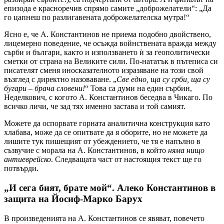
епизода е красноречив спрямо самите „доброжелатели“: „Да
го цапнеш по разлигавената доброжелателска мутра!“
Ясно е, че А. Константинов не приема подобно двойствено,
лицемерно поведение, че осъжда войнствената вражда между
сърби и българи, както и използването ѝ за геополитически
сметки от страна на Великите сили. По-нататък в пътеписа си
писателят сменя иносказателното изразяване на този свой
възглед с директно назоваване. „
Све едно, ща су срби, ща су
бугари – брача словени!
“ Това са думи на един сърбин,
Неделкович, с когото А. Константинов беседва в Чикаго. По
всичко личи, че зад тях именно застава и той самият.
Можете да оспорвате горната аналитична конструкция като
хлабава, може да се опитвате да я оборите, но не можете да
лишите тук пишещият от убеждението, че тя е напълно в
съзвучие с морала на А. Константинов, в който
няма нищо
антиеврейско
. Следващата част от настоящия текст ще го
потвърди.
„И сега бият, брате мой“. Алеко Константинов в
защита на Йосиф-Марко Барух
В произведенията на А. Константинов се явяват, повечето