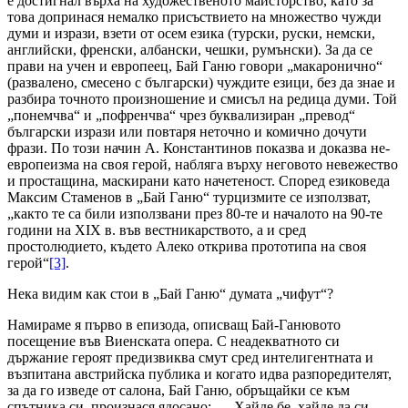
е достигнал върха на художественото майсторство, като за
това допринася немалко присъствието на множество чужди
думи и изрази, взети от осем езика (турски, руски, немски,
английски, френски, албански, чешки, румънски). За да се
прави на учен и европеец, Бай Ганю говори „макаронично“
(развалено, смесено с български) чуждите езици, без да знае и
разбира точното произношение и смисъл на редица думи. Той
„понемчва“ и „пофренчва“ чрез буквализиран „превод“
български изрази или повтаря неточно и комично дочути
фрази. По този начин А. Константинов показва и доказва не-
европеизма на своя герой, набляга върху неговото невежество
и простащина, маскирани като начетеност. Според езиковеда
Максим Стаменов в „Бай Ганю“ турцизмите се използват,
„както те са били използвани през 80-те и началото на 90-те
години на ХІХ в. във вестникарството, а и сред
простолюдието, където Алеко открива прототипа на своя
герой“
[3]
.
Нека видим как стои в „Бай Ганю“ думата „чифут“?
Намираме я първо в епизода, описващ Бай-Ганювото
посещение във Виенската опера. С неадекватното си
държание героят предизвиква смут сред интелигентната и
възпитана австрийска публика и когато идва разпоредителят,
за да го изведе от салона, Бай Ганю, обръщайки се към
спътника си, произнася ядосано:
„–
Хайде бе, хайде да си