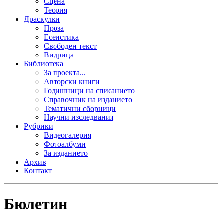
Сцена
Теория
Драскулки
Проза
Есеистика
Свободен текст
Видрица
Библиотека
За проекта...
Авторски книги
Годишници на списанието
Справочник на изданието
Тематични сборници
Научни изследвания
Рубрики
Видеогалерия
Фотоалбуми
За изданието
Архив
Контакт
Бюлетин