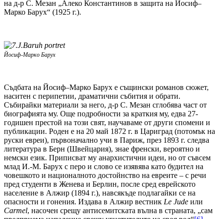
на д-р С. Мезан „Алеко Константинов в защита на Йосиф–
Марко Барух“ (1925 г.).
Йосиф-Марко Барух
Съдбата на Йосиф–Марко Барух е същински романов сюжет,
наситен с перипетии, драматични събития и обрати.
Събирайки материали за него, д-р С. Мезан сглобява част от
биографията му. Още подробности за краткия му, едва 27-
годишен престой на този свят, научаваме от други спомени и
публикации. Роден е на 20 май 1872 г. в Цариград (потомък на
руски евреи), първоначално учи в Париж, през 1893 г. следва
литература в Берн (Швейцария), знае френски, вероятно и
немски език. Приписват му анархистични идеи, но от съвсем
млад И.-М. Барух с перо и слово се изявява като будител на
човешкото и националното достойнство на евреите – с речи
пред студенти в Женева и Берлин, после сред еврейското
население в Алжир (1894 г.), навсякъде подлагайки се на
опасности и гонения. Издава в Алжир вестник
Le
Jude
или
Carmel
, насочен срещу антисемитската вълна в страната, „сам