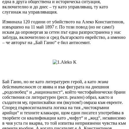
една в друга обществена и историческа ситуация,
включително и до днес – ту като управляващ, ту като
слугинаж на управляващия.
Изминаха 120 години от убийството на Алеко Константинов,
извършено на 11 май 1897 г. По този повод (но не само!)
искам да опровергая за сетен път една разпространена у нас
заблуда, включително и сред българското еврейство, а именно
– че авторът на „Бай Ганю“ е бил антисемит.
Бай Ганю, но не като литературен герой, а като
жива
действителност
се явява и във фигурата на днешния
„родолюбец“ и „националист“, който чистофайнически брани
собствения си литературен (респ. реален) образ, както и
създателя му, приписвайки им (вкупом!) омраза към евреите.
Според първосигналната логика на тия „чистокръвни
арийци“ и техните клакьори, щом един писател употребява в
творбите си квалификации като „чифут“ и „жид“, независимо
в чия уста ги вкарва, то той изпитва неприязнени чувства към
евреите въобще. А когато писателят е А. Константинов,