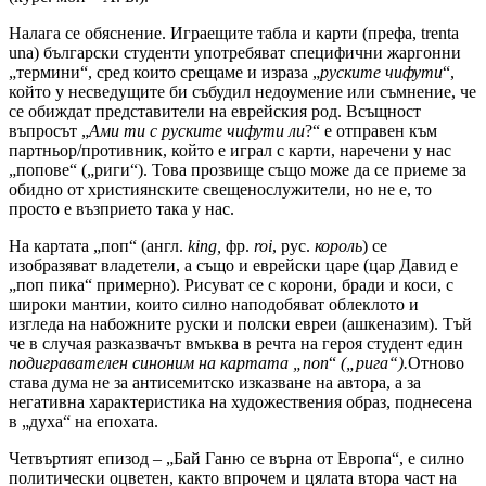
Налага се обяснение. Играещите табла и карти (префа, trenta
una) български студенти употребяват специфични жаргонни
„термини“, сред които срещаме и израза „
руските чифути
“,
който у несведущите би събудил недоумение или съмнение, че
се обиждат представители на еврейския род. Всъщност
въпросът „
Ами
ти с руските чифути ли
?“ е отправен към
партньор/противник, който е играл с карти, наречени у нас
„попове“ („риги“). Това прозвище също може да се приеме за
обидно от християнските свещенослужители, но не е, то
просто е възприето така у нас.
На картата „поп“ (англ.
king,
фр.
roi
, рус.
король
) се
изобразяват владетели, а също и еврейски царе (цар Давид е
„поп пика“ примерно). Рисуват се с корони, бради и коси, с
широки мантии, които силно наподобяват облеклото и
изгледа на набожните руски и полски евреи (ашкеназим). Тъй
че в случая разказвачът вмъква в речта на героя студент един
подигравателен синоним на картата „поп
“
(„рига“).
Отново
става дума не за антисемитско изказване на автора, а за
негативна характеристика на художествения образ, поднесена
в „духа“ на епохата.
Четвъртият епизод – „Бай Ганю се върна от Европа“, е силно
политически оцветен, както впрочем и цялата втора част на