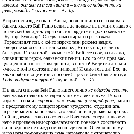
излезем
, остави ги тези чифути – ще ми се паднат те на
ръка, чакай!…“
(курс. мой – А. Б.).
Вторият епизод е пак от Виена, но действието се развива в
банята, където Бай Ганю решава да покаже на немците какво е
истински българин, удряйки се в гърдите и провиквайки се
„Булгар! Булга-ар“. Следва коментарът на разказвача:
„Горделивият тон, с който изрече тази рекомендация,
говореше много; този тон казваше: „Ето го, видите ли го
българина! Този е той, такъв е той! Вий сте го чували само,
сливнишкия герой, балканския гений! Ето го сега пред вас,
цял-целиничък, от глава до пети, в натура! Видите ли какви
чудеса е той в състояние да направи! И само това ли! Ехе, на
какви работи още е той способен! Прости били българите, а!
Гиди, чифути с чифути!“
(курс. мой – А. Б.).
И в двата епизода Бай Ганю категорично
не обижда евреите
,
най-малкото защото за евреи в тях не става и дума. Героят
изразява своята
неприязън към немците (австрийците)
, които
в представите му олицетворяват чуждостта, студенината,
неразбирането на неговата „гореща“ и неподправена природа.
Той недоумява, защо го гонят от Виенската опера, защо към
него е проявена недоброжелателност, понеже в собственото
си поведение не вижда нищо осъдително. Очевидно не му
идва наум по-подходяща дума, натоварена с отрицателно