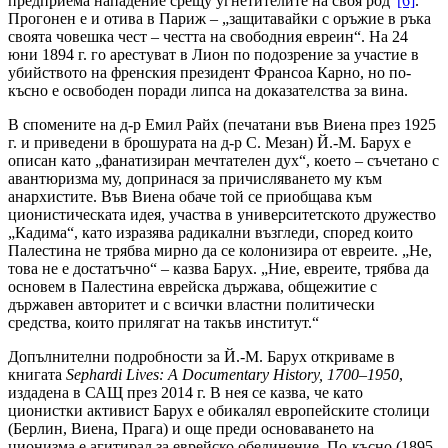
предприема нападение срещу угнетителите на своя род“
[6]
.
Прогонен е и отива в Париж – „защитавайки с оръжие в ръка
своята човешка чест – честта на свободния евреин“. На 24
юни 1894 г. го арестуват в Лион по подозрение за участие в
убийството на френския президент Франсоа Карно, но по-
късно е освободен поради липса на доказателства за вина.
В спомените на д-р Емил Райх (печатани във Виена през 1925
г. и приведени в брошурата на д-р С. Мезан) Й.-М. Барух е
описан като „фанатизиран мечтателен дух“, което – съчетано с
авантюризма му, допринася за причисляването му към
анархистите. Във Виена обаче той се приобщава към
ционистическата идея, участва в университетското дружество
„Кадима“, като изразява радикални възгледи, според които
Палестина не трябва мирно да се колонизира от евреите. „Не,
това не е достатъчно“ – казва Барух. „Ние, евреите, трябва да
основем в Палестина еврейска държава, общежитие с
държавен авторитет и с всички властни политически
средства, които прилягат на такъв институт.“
Допълнителни подробности за Й.-М. Барух откриваме в
книгата
Sephardi Lives: A Documentary History, 1700–1950
,
издадена в САЩ през 2014 г. В нея се казва, че като
ционистки активист Барух е обикалял европейските столици
(Берлин, Виена, Прага) и още преди основаването на
ционизма е агитирал за еврейско обединение. По-късно (1895