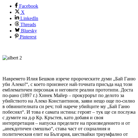
Facebook
X
LinkedIn
Threads
Bluesky
Pinterest
Навремето Илия Бешков изрече пророческите думи „Бай Ганю
уби Алеко!“, с което произнесе най-точната присъда над този
емблематичен персонаж и неговите реални прототипи. Доста
по-рано (1897 г.) Хинек Майер – прокурорът по делото за
убийството на Алеко Константинов, заяви нещо още по-силно
в обвинителната си реч; той нарече убийците му „Бай Ганю
побеснял“. И това е самата истина: героят – тук ще си послужа
с думите на д-р Кр. Кръстев, като добавя и своя
интерпретация – напуска пределите на произведението и от
„анекдотичен смешльо“, става част от социалния и
политическия елит на България, шествайки триумфално от