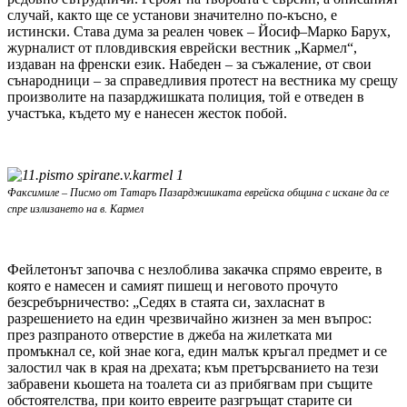
случай, както ще се установи значително по-късно, е
истински. Става дума за реален човек – Йосиф–Марко Барух,
журналист от пловдивския еврейски вестник „Кармел“,
издаван на френски език. Набеден – за съжаление, от свои
сънародници – за справедливия протест на вестника му срещу
произволите на пазарджишката полиция, той е отведен в
участъка, където му е нанесен жесток побой.
Факсимиле – Писмо от Татаръ Пазарджишката еврейска община с искане да се
спре излизането на в. Кармел
Фейлетонът започва с незлоблива закачка спрямо евреите, в
която е намесен и самият пишещ и неговото прочуто
безсребърничество: „Седях в стаята си, захласнат в
разрешението на един чрезвичайно жизнен за мен въпрос:
през разпраното отверстие в джеба на жилетката ми
промъкнал се, кой знае кога, един малък кръгал предмет и се
залостил чак в края на дрехата; към претърсванието на тези
забравени кьошета на тоалета си аз прибягвам при същите
обстоятелства, при които евреите разгръщат старите си