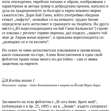
пъти епизодично, еврейски типажи и образи, изобразявани с
характерния за автора хумор и добродушна ирония, напълно в
духа на традиционното за българи и евреи вековно мирно
съжителство. Дори Бай Ганю, който употребява обидния
етикет „чифути“, лепвайки го на немците, трудно бихме
определели като антисемит в границите на творбата. На друго
място („Из кореспонденцията на бай Ганю Балкански“) героят
се изказва с респект спрямо евреина, дал подкуп, „защото той
знае де Аврам копае корени“, и приканва кореспондента си:
„развържи си и ти кесията“.
Но освен че няма антисемитски изказвания и проявления,
както показахме по-горе, Алеко Константинов в един свой
фейлетон прави нещо много по-достойно – сам се явява
защитник на евреите.
Факсимиле: корица – Алеко Константинов в защита на Йосиф-Марко Барух
Заглавието на този фейлетон е „И сега бият, брате мой“,
публикуван е в бр. 25, 1895 г. на в. „Знаме“, където сатирикът
редовно сътрудничи. Героят на творбата е евреин, а описаният