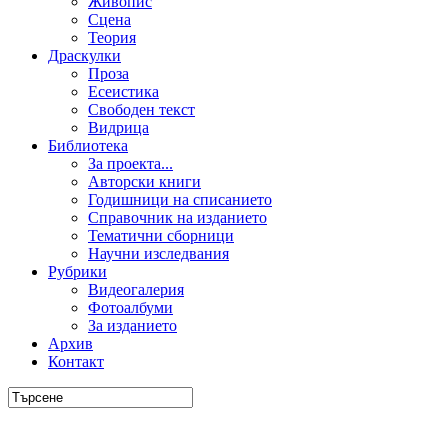
Живопис
Сцена
Теория
Драскулки
Проза
Есеистика
Свободен текст
Видрица
Библиотека
За проекта...
Авторски книги
Годишници на списанието
Справочник на изданието
Тематични сборници
Научни изследвания
Рубрики
Видеогалерия
Фотоалбуми
За изданието
Архив
Контакт