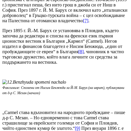
г.) пристигнал пеша, без нито грош в джоба си от Ниш в
София. През 1897 г. Й. М. Барух се включил като „италиански
доброволец“ в Гръцко-турската война – с цел освобождаване
на Палестина от отоманско владичество
[7]
.
През 1895 г. Й.-М. Барух се установява в Пловдив, където
започва да редактира и списва на френски език първия
ционистки вестник в България „Кармел“ (Carmel). Негов
издател и финансов благодетел е Нисим Бенжюда, „един от
пробуждающите се евреи“ в България
[8]
, чиновник в частно
търговско дружество, който влага личните си средства за
поддържането на вестника.
Факсимиле: Спомени от Нисим Бенжюда за Й-М. Барух (на иврит), публикувани
от д-р С. Мезан (начало)
„Carmel става вдъхновител на народното пробуждане – пише
д-р С. Мезан. – Но едновременно с това Carmel става
страшилище за еврейските големци от София и Пловдив,
чийто единствен кумир бе златото.“
[9]
През януари 1896 г. е