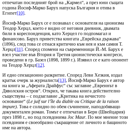
отпечатан последният брой на „Кармел“, а през юни същата
година Йосиф-Марко Барух напуска България и отива в
Египет
[10]
.
Йосиф-Марко Барух се е познавал с основателя на ционизма
Теодор Херцл, което е видно от неговия дневник, двамата
били в кореспонденция, като Херцел го подпомагал и
финансово. Барух приветства книгата „Еврейска държава“
(1896), след това се отнася критично към нея и към самия Т.
Херцл
[11]
. Според спомени на съвременници Й.-М. Барух е
взел участие във Втория и Третия ционистически конгреси,
проведени в гр. Базел (1898, 1899 г.). Изявил се е като опонент
на Теодор Херцл
[12]
.
И едно сензационно разкритие. Според Леви Хезкия, издал
кратък очерк за журналиста
[13]
, Йосиф-Марко Барух е автор
на книга за „Аферата Драйфус“ със заглавие „Евреинът в
Дяволския остров“. Открих, че такава книга действително
съществува – с подзаглавие „Критика на нечистото
основание“ (
Le juif sur l’île du diable ou Critique de la raison
impure)
. Това е солидно по обем съчинение, наподобяващо
документален роман. Томът е отпечатан в Берн (Швейцария)
през 1898 г., но под псевдонима
Joc Maur
. По мое мнение този
псевдоним е своеобразно съкращение от личното и бащиното
име на автора.