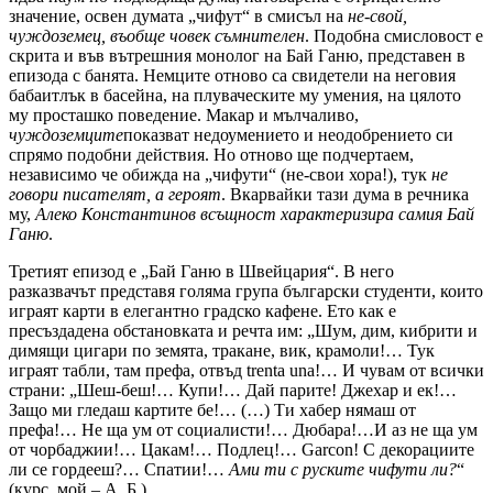
значение, освен думата „чифут“ в смисъл на
не-свой,
чуждоземец, въобще човек съмнителен
. Подобна смисловост е
скрита и във вътрешния монолог на Бай Ганю, представен в
епизода с банята. Немците отново са свидетели на неговия
бабаитлък в басейна, на плуваческите му умения, на цялото
му просташко поведение. Макар и мълчаливо,
чуждоземците
показват недоумението и неодобрението си
спрямо подобни действия. Но отново ще подчертаем,
независимо че обижда на „чифути“ (не-свои хора!), тук
не
говори писателят, а героят
. Вкарвайки тази дума в речника
му,
Алеко Константинов всъщност характеризира самия Бай
Ганю
.
Третият епизод е „Бай Ганю в Швейцария“. В него
разказвачът представя голяма група български студенти, които
играят карти в елегантно градско кафене. Ето как е
пресъздадена обстановката и речта им: „Шум, дим, кибрити и
димящи цигари по земята, тракане, вик, крамоли!… Тук
играят табли, там префа, отвъд trenta una!… И чувам от всички
страни: „Шеш-беш!… Купи!… Дай парите! Джехар и ек!…
Защо ми гледаш картите бе!… (…) Ти хабер нямаш от
префа!… Не ща ум от социалисти!… Дюбара!…И аз не ща ум
от чорбаджии!… Цакам!… Подлец!… Garcon! С декорациите
ли се гордееш?… Спатии!…
Ами ти с руските чифути ли?
“
(курс. мой – А. Б.).