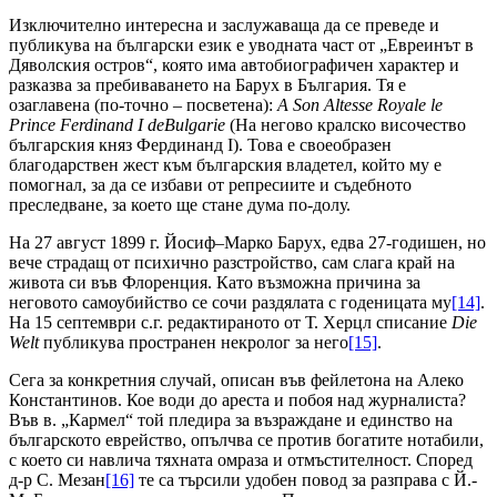
Изключително интересна и заслужаваща да се преведе и
публикува на български език е уводната част от „Евреинът в
Дяволския остров“, която има автобиографичен характер и
разказва за пребиваването на Барух в България. Тя е
озаглавена (по-точно – посветена):
A
Son
Altesse
Royale
le
Prince
Ferdinand І deBulgarie
(На негово кралско височество
българския княз Фердинанд І). Това е своеобразен
благодарствен жест към българския владетел, който му е
помогнал, за да се избави от репресиите и съдебното
преследване, за което ще стане дума по-долу.
На 27 август 1899 г. Йосиф–Марко Барух, едва 27-годишен, но
вече страдащ от психично разстройство, сам слага край на
живота си във Флоренция. Като възможна причина за
неговото самоубийство се сочи раздялата с годеницата му
[14]
.
На 15 септември с.г. редактираното от Т. Херцл списание
Die
Welt
публикува пространен некролог за него
[15]
.
Сега за конкретния случай, описан във фейлетона на Алеко
Константинов. Кое води до ареста и побоя над журналиста?
Във в. „Кармел“ той пледира за възраждане и единство на
българското еврейство, опълчва се против богатите нотабили,
с което си навлича тяхната омраза и отмъстителност. Според
д-р С. Мезан
[16]
те са търсили удобен повод за разправа с Й.-