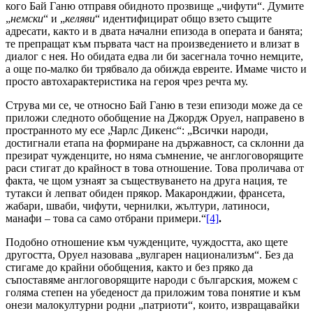
кого Бай Ганю отправя обидното прозвище „чифути“. Думите
„
немски
“ и „
келяви
“ идентифицират общо взето същите
адресати, както и в двата начални епизода в операта и банята;
те препращат към първата част на произведението и влизат в
диалог с нея. Но обидата едва ли би засегнала точно немците,
а още по-малко би трябвало да обижда евреите. Имаме чисто и
просто автохарактеристика на героя чрез речта му.
Струва ми се, че относно Бай Ганю в тези епизоди може да се
приложи следното обобщение на Джордж Оруел, направено в
пространното му есе „Чарлс Дикенс“: „Всички народи,
достигнали етапа на формиране на държавност, са склонни да
презират чужденците, но няма съмнение, че англоговорящите
раси стигат до крайност в това отношение. Това проличава от
факта, че щом узнаят за съществуването на друга нация, те
тутакси ѝ лепват обиден прякор. Макаронджии, франсета,
жабари, шваби, чифути, чернилки, жълтури, латиноси,
манафи – това са само отбрани примери.“
[4]
.
Подобно отношение към чужденците, чуждостта, ако щете
другостта, Оруел назовава „вулгарен национализъм“. Без да
стигаме до крайни обобщения, както и без пряко да
съпоставяме англоговорящите народи с българския, можем с
голяма степен на убеденост да приложим това понятие и към
онези малокултурни родни „патриоти“, които, извращавайки