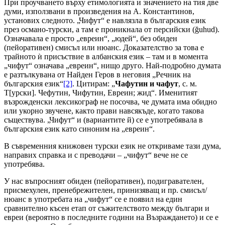
При проучването върху етимологията и значението на тия две
думи, използвани в произведения на А. Константинов,
установих следното. „Чифут“ е навлязла в българския език
през османо-турски, а там е проникнала от персийски (ğuhud).
Означавала е просто „евреин“, „юдей“, без обиден
(пейоративен) смисъл или нюанс. Доказателство за това е
трайното ѝ присъствие в албанския език – там и в момента
„чифут“ означава „евреин“, нищо друго. Най-подробно думата
е разтълкувана от Найден Геров в неговия „Речник на
българския език“
[2]
. Цитирам: „
Чафутин и чафут
, с. м.
Т[урски]. Чефутин, Чифутин, Евреин; жид“. Именитият
възрожденски лексикограф не посочва, че думата има обидно
или укорно звучене, както прави навсякъде, когато такова
съществува. „Чифут“ и (вариантите й) се е употребявала в
българския език като синоним на „евреин“.
В съвременния книжовен турски език не откриваме тази дума,
направих справка и с преводачи – „чифут“ вече не се
употребява.
У нас въпросният обиден (пейоративен), подигравателен,
присмехулен, пренебрежителен, принизяващ и пр. смисъл/
нюанс в употребата на „чифут“ се е появил на един
сравнително късен етап от съжителството между българи и
евреи (вероятно в последните години на Възраждането) и се е