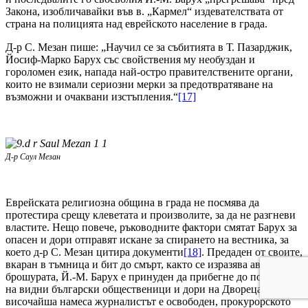
Закона, изобличавайки във в. „Кармел“ издевателствата от
страна на полицията над еврейското население в града.
Д-р С. Мезан пише: „Научил се за събитията в Т. Пазарджик,
Йосиф-Марко Барух със свойствения му необуздан и
гороломен език, напада най-остро правителствените органи,
които не взимали сериозни мерки за предотвратяване на
възможни и очаквани изстъпления.“
[17]
Д-р Саул Мезан
Еврейската религиозна община в града не посмява да
протестира срещу клеветата и произволите, за да не разгневи
властите. Нещо повече, ръководните фактори смятат Барух за
опасен и дори отправят искане за спирането на вестника, за
което д-р С. Мезан цитира документи
[18]
. Предаден от своите,
вкаран в тъмница и бит до смърт, както се изразява авторът на
брошурата, Й.-М. Барух е принуден да прибегне до помощта
на видни български общественици и дори на Двореца. След
височайша намеса журналистът е освободен, прокурорското