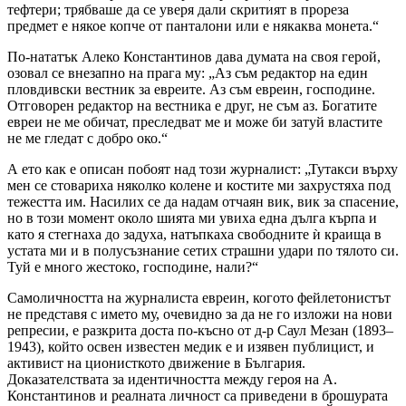
тефтери; трябваше да се уверя дали скритият в прореза
предмет е някое копче от панталони или е някаква монета.“
По-нататък Алеко Константинов дава думата на своя герой,
озовал се внезапно на прага му: „Аз съм редактор на един
пловдивски вестник за евреите. Аз съм евреин, господине.
Отговорен редактор на вестника е друг, не съм аз. Богатите
евреи не ме обичат, преследват ме и може би затуй властите
не ме гледат с добро око.“
А ето как е описан побоят над този журналист: „Тутакси върху
мен се стовариха няколко колене и костите ми захрустяха под
тежестта им. Насилих се да надам отчаян вик, вик за спасение,
но в този момент около шията ми увиха една дълга кърпа и
като я стегнаха до задуха, натъпкаха свободните ѝ краища в
устата ми и в полусъзнание сетих страшни удари по тялото си.
Туй е много жестоко, господине, нали?“
Самоличността на журналиста евреин, когото фейлетонистът
не представя с името му, очевидно за да не го изложи на нови
репресии, е разкрита доста по-късно от д-р Саул Мезан (1893–
1943), който освен известен медик е и изявен публицист, и
активист на ционисткото движение в България.
Доказателствата за идентичността между героя на А.
Константинов и реалната личност са приведени в брошурата