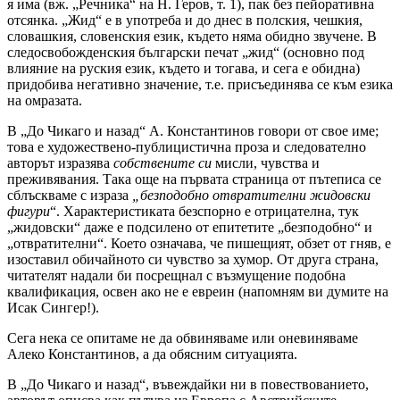
я има (вж. „Речника“ на Н. Геров, т. 1), пак без пейоративна
отсянка. „Жид“ е в употреба и до днес в полския, чешкия,
словашкия, словенския език, където няма обидно звучене. В
следосвобожденския български печат „жид“ (основно под
влияние на руския език, където и тогава, и сега е обидна)
придобива негативно значение, т.е. присъединява се към езика
на омразата.
В „До Чикаго и назад“ А. Константинов говори от свое име;
това е художествено-публицистична проза и следователно
авторът изразява
собствените си
мисли, чувства и
преживявания. Така още на първата страница от пътеписа се
сблъскваме с израза
„безподобно отвратителни жидовски
фигури
“. Характеристиката безспорно е отрицателна, тук
„жидовски“ даже е подсилено от епитетите „безподобно“ и
„отвратителни“. Което означава, че пишещият, обзет от гняв, е
изоставил обичайното си чувство за хумор. От друга страна,
читателят надали би посрещнал с възмущение подобна
квалификация, освен ако не е евреин (напомням ви думите на
Исак Сингер!).
Сега нека се опитаме не да обвиняваме или оневиняваме
Алеко Константинов, а да обясним ситуацията.
В „До Чикаго и назад“, въвеждайки ни в повествованието,