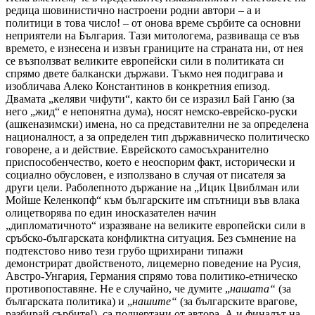
редица шовинистично настроени родни автори – а и
политици в това число! – от онова време сърбите са основни
неприятели на България. Тази митологема, развиваща се във
времето, е изнесена и извън границите на страната ни, от нея
се възползват великите европейски сили в политиката си
спрямо двете балкански държави. Тъкмо нея подиграва и
изобличава Алеко Константинов в конкретния епизод.
Двамата „келяви чифути“, както би се изразил Бай Ганю (за
него „жид“ е непонятна дума), носят немско-еврейско-руски
(ашкеназимски) имена, но са представителни не за определена
националност, а за определен тип държавническо политическо
говорене, а и действие. Еврейското самосъхранително
приспособенчество, което е неоспорим факт, исторически и
социално обусловен, е използвано в случая от писателя за
други цели. Раболепното държание на „Ицик Цвиблман или
Мойше Келенкопф“ към българските им спътници във влака
олицетворява по един иносказателен начин
„дипломатичното“ изразяване на великите европейски сили в
сръбско-българската конфликтна ситуация. Без съмнение на
подтекстово ниво тези грубо щрихирани типажи
демонстрират двойственото, лицемерно поведение на Русия,
Австро-Унгария, Германия спрямо това политико-етническо
противопоставяне. Не е случайно, че думите „
нашата“
(за
българската политика) и „
нашите“
(за българските врагове,
разбирай сърбите!), са подчертани от автора. А и финалът на