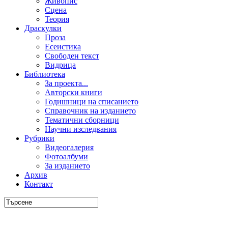
Живопис
Сцена
Теория
Драскулки
Проза
Есеистика
Свободен текст
Видрица
Библиотека
За проекта...
Авторски книги
Годишници на списанието
Справочник на изданието
Тематични сборници
Научни изследвания
Рубрики
Видеогалерия
Фотоалбуми
За изданието
Архив
Контакт