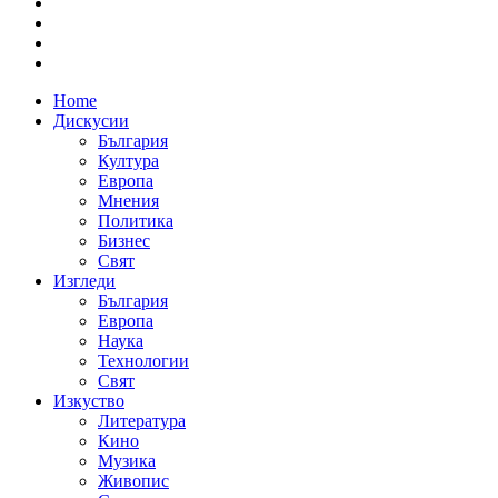
Home
Дискусии
България
Култура
Европа
Мнения
Политика
Бизнес
Свят
Изгледи
България
Европа
Наука
Технологии
Свят
Изкуство
Литература
Кино
Музика
Живопис