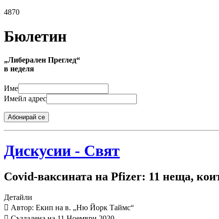
4870
Бюлетин
„Либерален Преглед“
в неделя
Име
Имейл адрес
Абонирай се
Дискусии - Свят
Covid-ваксината на Pfizer: 11 неща, кои
Детайли
Автор: Екип на в. „Ню Йорк Таймс“
Създадена на 11 Ноември 2020