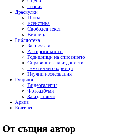
Сцена
Теория
Драскулки
Проза
Есеистика
Свободен текст
Видрица
Библиотека
За проекта...
Авторски книги
Годишници на списанието
Справочник на изданието
Тематични сборници
Научни изследвания
Рубрики
Видеогалерия
Фотоалбуми
За изданието
Архив
Контакт
От същия автор