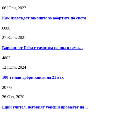
06 Юли, 2022
Как изглеждат законите за абортите по света
6080
27 Юли, 2021
Вариантът Delta е симптом на по-голяма…
4802
12 Юли, 2024
100-те най-добри книги на 21 век
20778
26 Окт, 2020
Един учител, неговият убиец и провалът на…