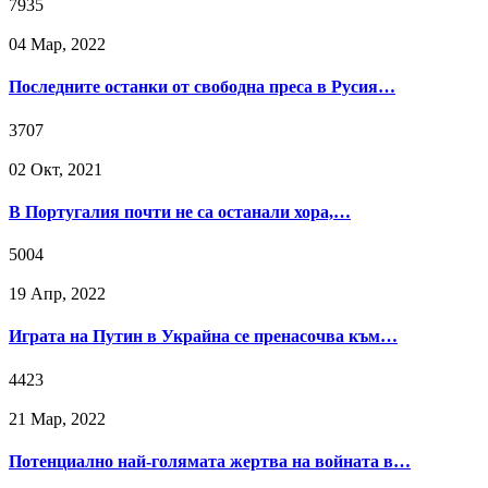
7935
04 Мар, 2022
Последните останки от свободна преса в Русия…
3707
02 Окт, 2021
В Португалия почти не са останали хора,…
5004
19 Апр, 2022
Играта на Путин в Украйна се пренасочва към…
4423
21 Мар, 2022
Потенциално най-голямата жертва на войната в…