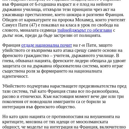
във Франция от 6-годишна възраст и е плод на нейните
държавни училища, отхвърли тези принципи чрез акт на
ужасяващо престъпление, което шокира и разгневи Франция.
Обиден от карикатурите на пророка Мохамед, които учителят
Самуел Пати (47) е показвал на класа в урок по свобода на
словото, миналата седмица
тийнейджърът го обезглави
с
дълъг нож, преди да бъде застрелян от полицията.
Франция
отдаде национална почит
на г-н Пати, защото
убийството се възприема като атака срещу самите основи на
френското гражданство – учителя, държавното училище. В
гнева, обхванал нацията, френските лидери обещаха да удвоят
защитата си на държавна образователна система, която играе
съществена роля за формирането на националната
идентичност.
Убийството подчертава нарастващите предизвикателства пред
тази система, тъй като Франция става все по-разнообразна,
расово и етнически. Към настоящия момент вече две или три
поколения от новодошли имигранти са се борили за
интеграция във френското общество.
Но като цяло нацията се противопоставя на внушенията на
критиците, мнозина от тях идещи от мюсюлманската
общност, че моделът на интеграция на Франция, включително