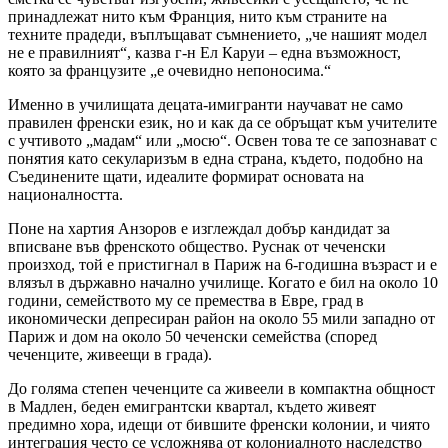
принадлежат нито към Франция, нито към страните на
техните прадеди, въплъщават съмнението, „че нашият модел
не е правилният“, казва г-н Ел Каруи – една възможност,
която за французите „е очевидно непоносима.“
Именно в училищата децата-имигранти научават не само
правилен френски език, но и как да се обръщат към учителите
с учтивото „мадам“ или „мосю“. Освен това те се запознават с
понятия като секуларизъм в една страна, където, подобно на
Съединените щати, идеалите формират основата на
националността.
Поне на хартия Анзоров е изглеждал добър кандидат за
вписване във френското общество. Руснак от чеченски
произход, той е пристигнал в Париж на 6-годишна възраст и е
влязъл в държавно начално училище. Когато е бил на около 10
години, семейството му се премества в Евре, град в
икономически депресиран район на около 55 мили западно от
Париж и дом на около 50 чеченски семейства (според
чеченците, живеещи в града).
До голяма степен чеченците са живеели в компактна общност
в Мадлен, беден емигрантски квартал, където живеят
предимно хора, идещи от бившите френски колонии, и чиято
интеграция често се усложнява от колониалното наследство