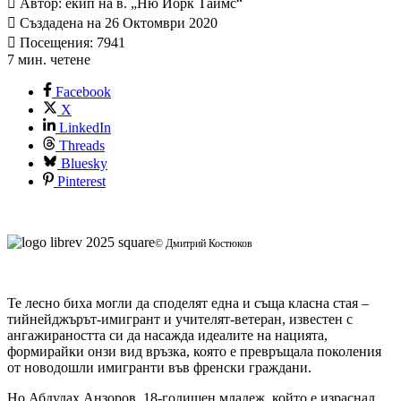
Автор: екип на в. „Ню Йорк Таймс“
Създадена на 26 Октомври 2020
Посещения: 7941
7 мин. четене
Facebook
X
LinkedIn
Threads
Bluesky
Pinterest
© Дмитрий Костюков
Те лесно биха могли да споделят една и съща класна стая –
тийнейджърът-имигрант и учителят-ветеран, известен с
ангажираността си да насажда идеалите на нацията,
формирайки онзи вид връзка, която е превръщала поколения
от новодошли имигранти във френски граждани.
Но Абдулах Анзоров, 18-годишен младеж, който е израснал