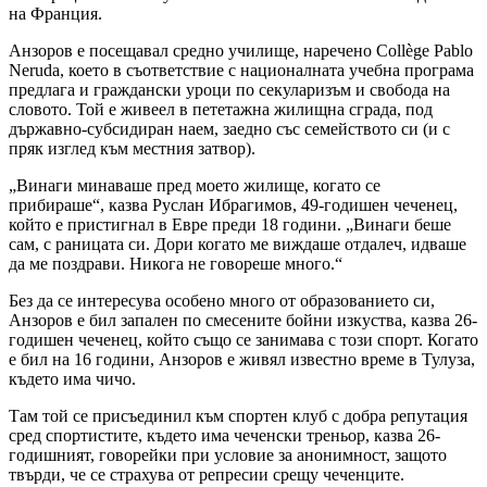
на Франция.
Анзоров е посещавал средно училище, наречено Collège Pablo
Neruda, което в съответствие с националната учебна програма
предлага и граждански уроци по секуларизъм и свобода на
словото. Той е живеел в пететажна жилищна сграда, под
държавно-субсидиран наем, заедно със семейството си (и с
пряк изглед към местния затвор).
„Винаги минаваше пред моето жилище, когато се
прибираше“, казва Руслан Ибрагимов, 49-годишен чеченец,
който е пристигнал в Евре преди 18 години. „Винаги беше
сам, с раницата си. Дори когато ме виждаше отдалеч, идваше
да ме поздрави. Никога не говореше много.“
Без да се интересува особено много от образованието си,
Анзоров е бил запален по смесените бойни изкуства, казва 26-
годишен чеченец, който също се занимава с този спорт. Когато
е бил на 16 години, Анзоров е живял известно време в Тулуза,
където има чичо.
Там той се присъединил към спортен клуб с добра репутация
сред спортистите, където има чеченски треньор, казва 26-
годишният, говорейки при условие за анонимност, защото
твърди, че се страхува от репресии срещу чеченците.