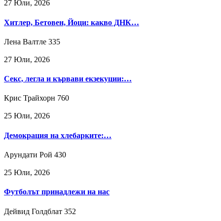
27 Юли, 2026
Хитлер, Бетовен, Йоци: какво ДНК…
Лена Валтле
335
27 Юли, 2026
Секс, легла и кървави екзекуции:…
Крис Трайхорн
760
25 Юли, 2026
Демокрация на хлебарките:…
Арундати Рой
430
25 Юли, 2026
Футболът принадлежи на нас
Дейвид Голдблат
352