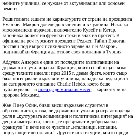
нейните училища, се нуждае от актуализация или основен
ремонт.
Решителната защита на карикатурите от страна на президента
Еманюел Макрон доведе до вълнения и в чужбина. Няколко
мюсюлмански държави, включително Кувейт и Катар,
започнаха бойкот на френски стоки в знак на протест. В
официална реч турският президент Реджеп Тайип Ердоган
постави под въпрос психичното здраве на г-н Макрон,
подтиквайки Франция да отзове своя посланик в Турция.
Абдулах Анзоров е един от последните възпитаници на
държавните училища във Франция, които се обръщат рязко
срещу техните идеали: през 2015 г. двама братя, които също
бяха посещавали държавни училища, нападнаха редакцията
на сатиричното списание Charlie Hebdo, което беше
публикувало – и
преиздаде миналия месец
– карикатури на
пророка Мохамед.
Жан-Пиер Обин, бивш висш държавен служител в
образованието, казва, че държавните училища играят водеща
роля в „културната асимилация и политическа интеграция“ на
децата имигранти, които „се превръщат в добри малки
французи“ и вече не се чувстват „италианци, испанци,
португалци или поляци.“ Другите институции, които преди