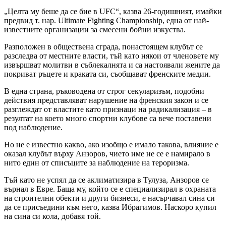
„Целта му беше да се бие в UFC“, казва 26-годишният, имайки
предвид т. нар. Ultimate Fighting Championship, една от най-
известните организации за смесени бойни изкуства.
Разположен в обществена сграда, понастоящем клубът се
разследва от местните власти, тъй като някои от членовете му
извършват молитви в съблекалнята и са настоявали жените да
покриват ръцете и краката си, съобщават френските медии.
В една страна, ръководена от строг секуларизъм, подобни
действия представляват нарушение на френския закон и се
разглеждат от властите като признаци на радикализация – в
резултат на което много спортни клубове са вече поставени
под наблюдение.
Но не е известно какво, ако изобщо е имало такова, влияние е
оказал клубът върху Анзоров, чието име не се е намирало в
нито един от списъците за наблюдение на тероризма.
Тъй като не успял да се аклиматизира в Тулуза, Анзоров се
върнал в Евре. Баща му, който се е специализирал в охраната
на строителни обекти и други бизнеси, е насърчавал сина си
да се присъедини към него, казва Ибрагимов. Наскоро купил
на сина си кола, добавя той.