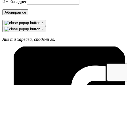
Имейл адрес
Абонирай се
×
×
Ако ти харесва, сподели го.