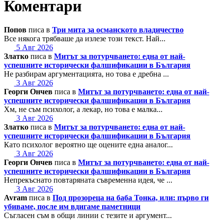
Коментари
Попов
писа в
Три мита за османското владичество
Все някога трябваше да излезе този текст. Най...
5 Авг 2026
Златко
писа в
Митът за потурчването: една от най-
успешните исторически фалшификации в България
Не разбирам аргументацията, но това е дребна ...
3 Авг 2026
Георги Ончев
писа в
Митът за потурчването: една от най-
успешните исторически фалшификации в България
Хм, не съм психолог, а лекар, но това е малка...
3 Авг 2026
Златко
писа в
Митът за потурчването: една от най-
успешните исторически фалшификации в България
Като психолог вероятно ще оцените една аналог...
3 Авг 2026
Георги Ончев
писа в
Митът за потурчването: една от най-
успешните исторически фалшификации в България
Непрекъснато повтаряната съвременна идея, че ...
3 Авг 2026
Avram
писа в
Под прозореца на баба Тонка, или: първо ги
убиваме, после им вдигаме паметници
Съгласен съм в общи линии с тезите и аргумент...