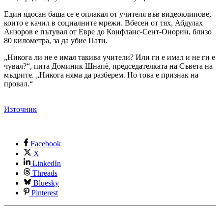
Един ядосан баща се е оплакал от учителя във видеоклипове,
които е качил в социалните мрежи. Вбесен от тях, Абдулах
Анзоров е пътувал от Евре до Конфланс-Сент-Онорин, близо
80 километра, за да убие Пати.
„Никога ли не е имал такива учители? Или ги е имал и не ги е
чувал?“, пита Доминик Шнапè, председателката на Съвета на
мъдрите. „Никога няма да разберем. Но това е признак на
провал.“
Източник
Facebook
X
LinkedIn
Threads
Bluesky
Pinterest