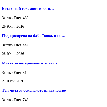
Батак: най-големият внос в…
Златко Енев
489
29 Юли, 2026
Под прозореца на баба Тонка, или:…
Златко Енев
444
28 Юли, 2026
Митът за потурчването: една от…
Златко Енев
810
27 Юли, 2026
Три мита за османското владичество
Златко Енев
748