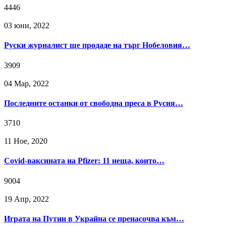
4446
03 юни, 2022
Руски журналист ще продаде на търг Нобеловия…
3909
04 Мар, 2022
Последните останки от свободна преса в Русия…
3710
11 Ное, 2020
Covid-ваксината на Pfizer: 11 неща, които…
9004
19 Апр, 2022
Играта на Путин в Украйна се пренасочва към…