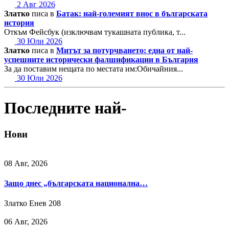
2 Авг 2026
Златко
писа в
Батак: най-големият внос в българската
история
Откъм Фейсбук (изключвам тукашната публика, т...
30 Юли 2026
Златко
писа в
Митът за потурчването: една от най-
успешните исторически фалшификации в България
За да поставим нещата по местата им:Обичайния...
30 Юли 2026
Последните най-
Нови
08 Авг, 2026
Защо днес „българската национална…
Златко Енев
208
06 Авг, 2026