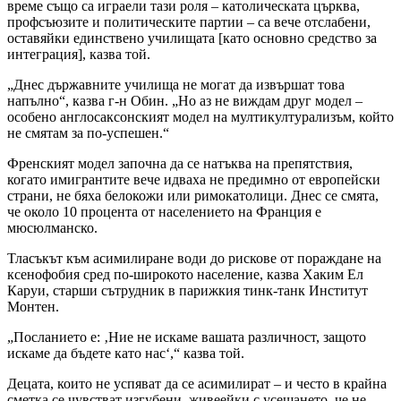
време също са играели тази роля – католическата църква,
профсъюзите и политическите партии – са вече отслабени,
оставяйки единствено училищата [като основно средство за
интеграция], казва той.
„Днес държавните училища не могат да извършат това
напълно“, казва г-н Обин. „Но аз не виждам друг модел –
особено англосаксонският модел на мултикултурализъм, който
не смятам за по-успешен.“
Френският модел започна да се натъква на препятствия,
когато имигрантите вече идваха не предимно от европейски
страни, не бяха белокожи или римокатолици. Днес се смята,
че около 10 процента от населението на Франция е
мюсюлманско.
Тласъкът към асимилиране води до рискове от пораждане на
ксенофобия сред по-широкото население, казва Хаким Ел
Каруи, старши сътрудник в парижкия тинк-танк Институт
Монтен.
„Посланието е: ‚Ние не искаме вашата различност, защото
искаме да бъдете като нас‘,“ казва той.
Децата, които не успяват да се асимилират – и често в крайна
сметка се чувстват изгубени, живеейки с усещането, че не