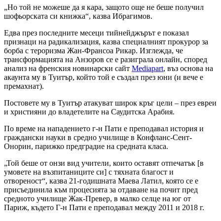
„Но той не можеше да я кара, защото още не беше получил
шофьорската си книжка“, казва Ибрагимов.
Едва през последните месеци тийнейджърът е показал
признаци на радикализация, казва специалният прокурор за
борба с тероризма Жан-Франсоа Рикар. Изглежда, че
трансформацията на Анзоров се е разиграла онлайн, според
анализ на френския новинарски сайт
Mediapart
, въз основа на
акаунта му в Туитър, който той е създал през юни (и вече е
премахнат).
Постовете му в Туитър атакуват широк кръг цели – през евреи
и християни до владетелите на Саудитска Арабия.
По време на нападението г-н Пати е преподавал история и
граждански науки в средно училище в Конфланс-Сент-
Онорин, парижко предградие на средната класа.
„Той беше от онзи вид учители, които оставят отпечатък [в
умовете на възпитаниците си] с тяхната благост и
отвореност“, казва 21-годишната Маева Латил, която се е
присъединила към процесията за отдаване на почит пред
средното училище Жак-Превер, в малко селце на юг от
Париж, където Г-н Пати е преподавал между 2011 и 2018 г.