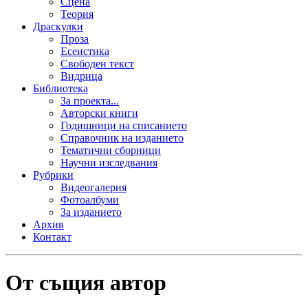
Сцена
Теория
Драскулки
Проза
Есеистика
Свободен текст
Видрица
Библиотека
За проекта...
Авторски книги
Годишници на списанието
Справочник на изданието
Тематични сборници
Научни изследвания
Рубрики
Видеогалерия
Фотоалбуми
За изданието
Архив
Контакт
От същия автор