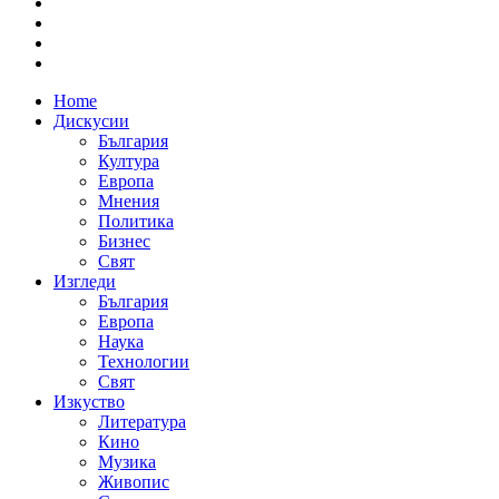
Home
Дискусии
България
Култура
Европа
Мнения
Политика
Бизнес
Свят
Изгледи
България
Европа
Наука
Технологии
Свят
Изкуство
Литература
Кино
Музика
Живопис