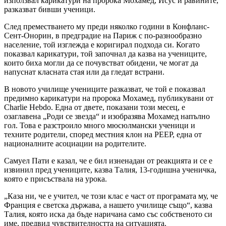
използвал карикатури на пророка Мохамед, Исус и равините,
разказват бивши ученици.
След преместването му преди няколко години в Конфланс-
Сент-Онорин, в предградие на Париж с по-разнообразно
население, той изглежда е коригирал подхода си. Когато
показвал карикатури, той започнал да казва на учениците,
които биха могли да се почувстват обидени, че могат да
напуснат класната стая или да гледат встрани.
В новото училище учениците разказват, че той е показвал
предимно карикатури на пророка Мохамед, публикувани от
Charlie Hebdo. Една от двете, показани този месец, е
озаглавена „Роди се звезда“ и изобразява Мохамед напълно
гол. Това е разстроило много мюсюлмански ученици и
техните родители, според местния клон на PEEP, една от
националните асоциации на родителите.
Самуел Пати е казал, че е бил изненадан от реакцията и се е
извинил пред учениците, казва Талия, 13-годишна ученичка,
която е присъствала на урока.
„Каза ни, че е учител, че този клас е част от програмата му, че
Франция е светска държава, а нашето училище също“, казва
Талия, която иска да бъде наричана само със собственото си
име, предвид чувствителността на ситуацията.