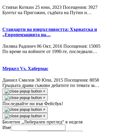
Стивън Коткин
25 юни, 2023
Посещения: 3927
Бунтът на Пригожин, съдбата на Путин и…
Стандарти на изврътливостта: Хърватска и
„Европеизацията на…
Лиляна Радонич
06 Окт, 2016
Посещения: 15005
По време на войните от 1990-те, последвали…
Меркел Vs. Хабермас
Даниел Смилов
30 Юли, 2015
Посещения: 8058
Гръцката драма съживи дебатите по темата за…
×
×
Последвайте ни във Фейсбук!
×
×
Бюлетин „Либерален преглед“ в неделя
Име