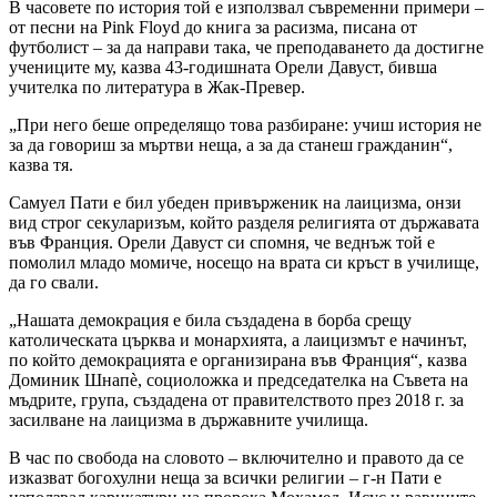
В часовете по история той е използвал съвременни примери –
от песни на Pink Floyd до книга за расизма, писана от
футболист – за да направи така, че преподаването да достигне
учениците му, казва 43-годишната Орели Давуст, бивша
учителка по литература в Жак-Превер.
„При него беше определящо това разбиране: учиш история не
за да говориш за мъртви неща, а за да станеш гражданин“,
казва тя.
Самуел Пати е бил убеден привърженик на лаицизма, онзи
вид строг секуларизъм, който разделя религията от държавата
във Франция. Орели Давуст си спомня, че веднъж той е
помолил младо момиче, носещо на врата си кръст в училище,
да го свали.
„Нашата демокрация е била създадена в борба срещу
католическата църква и монархията, а лаицизмът е начинът,
по който демокрацията е организирана във Франция“, казва
Доминик Шнапè, социоложка и председателка на Съвета на
мъдрите, група, създадена от правителството през 2018 г. за
засилване на лаицизма в държавните училища.
В час по свобода на словото – включително и правото да се
изказват богохулни неща за всички религии – г-н Пати е