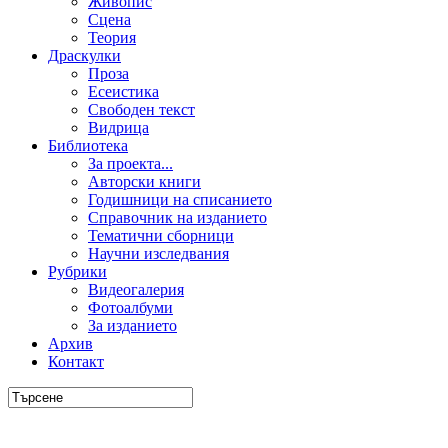
Живопис
Сцена
Теория
Драскулки
Проза
Есеистика
Свободен текст
Видрица
Библиотека
За проекта...
Авторски книги
Годишници на списанието
Справочник на изданието
Тематични сборници
Научни изследвания
Рубрики
Видеогалерия
Фотоалбуми
За изданието
Архив
Контакт