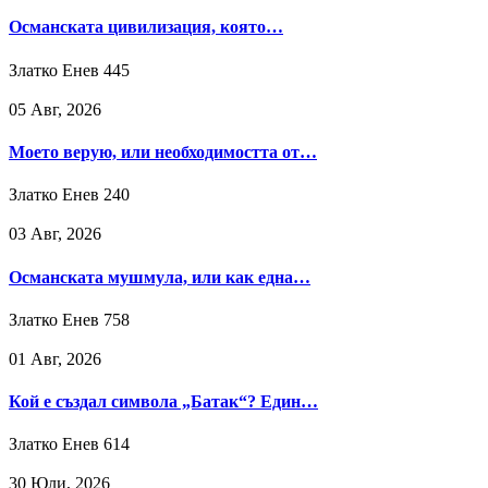
Османската цивилизация, която…
Златко Енев
445
05 Авг, 2026
Моето верую, или необходимостта от…
Златко Енев
240
03 Авг, 2026
Османската мушмула, или как една…
Златко Енев
758
01 Авг, 2026
Кой е създал символа „Батак“? Един…
Златко Енев
614
30 Юли, 2026