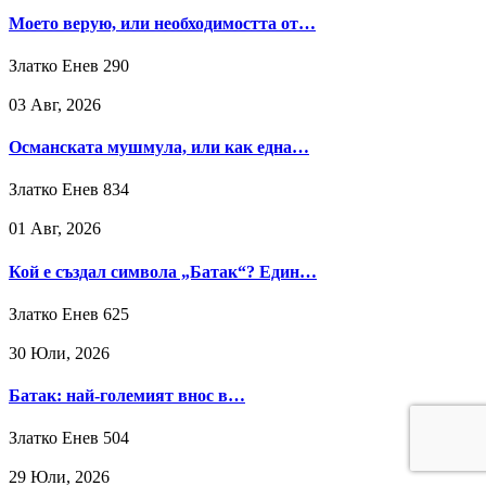
Моето верую, или необходимостта от…
Златко Енев
290
03 Авг, 2026
Османската мушмула, или как една…
Златко Енев
834
01 Авг, 2026
Кой е създал символа „Батак“? Един…
Златко Енев
625
30 Юли, 2026
Батак: най-големият внос в…
Златко Енев
504
29 Юли, 2026