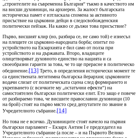
„строителите на съвременна България“ тъкмо в качеството им
на висши духовници, на архиереи. За жалост българската
историческа памет
e
изтласкала спомена за активното
присъствие на църковни дейци в следосвобожденския
политически пейзаж. На какво се дължи това присъствие?
Първо, висшият клир (но, разбира се, не само той) е изнесъл
на плещите си църковно-народната борба; опитът по
устройството на Екзархията е бил само от полза при
устройството и на държавата. Второ, владиците
олицетворяват духовното единство на нацията и са
своеобразни гаранти за това, че то ще прерасне в политическо
[13]
обединение.
Трето, в определения исторически момент те
са единствената легитимна българска йерархия; църковните
водачи слизат от политическата сцена след формирането и
укрепването (с всичките му „остатъчни ефекти“) на
самостоятелен български политически елит. Ето защо е повече
от разбираемо това, че висшите православни духовници (10
на брой) стоят на първо място сред депутатите по звание в
[14]
Учредителното събрание.
Но това не е всичко. Духовниците стоят начело на първия
български парламент – Екзарх Антим
I
е председател на
Учредителното събрание (а после – и на Първото Велико