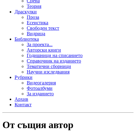
Сцена
Теория
Драскулки
Проза
Есеистика
Свободен текст
Видрица
Библиотека
За проекта...
Авторски книги
Годишници на списанието
Справочник на изданието
Тематични сборници
Научни изследвания
Рубрики
Видеогалерия
Фотоалбуми
За изданието
Архив
Контакт
От същия автор