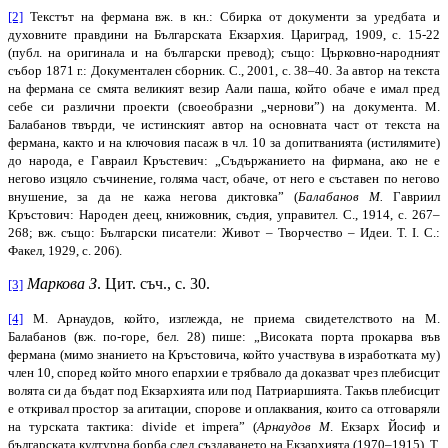
[2]
Текстът на фермана вж. в кн.: Сбирка от документи за уредбата и
духовните правдини на Българската Екзархия. Цариград, 1909, с. 15-22
(публ. на оригинала и на български превод); също: Църковно-народният
събор 1871 г.: Документален сборник. С., 2001, с. 38–40. За автор на текста
на фермана се смята великият везир Аали паша, който обаче е имал пред
себе си различни проекти (своеобразни „чернови”) на документа. М.
Балабанов твърди, че истинският автор на основната част от текста на
фермана, както и на ключовия пасаж в чл. 10 за допитванията (истилямите)
до народа, е Гавраил Кръстевич: „Съдържанието на фирмана, ако не е
негово изцяло съчинение, голяма част, обаче, от него е съставен по негово
внушение, за да не кажа негова диктовка” (
Балабанов М.
Гавриил
Кръстович: Народен деец, книжовник, съдия, управител. С., 1914, с. 267–
268; вж. също: Български писатели: Живот – Творчество – Идеи. Т. I. С.:
Факел, 1929, с. 206).
Маркова З
. Цит. съч., с. 30.
[3]
[4]
М. Арнаудов, който, изглежда, не приема свидетелството на М.
Балабанов (вж. по-горе, бел. 28) пише: „Високата порта прокарва във
фермана (мимо знанието на Кръстовича, който участвува в изработката му)
член 10, според който много епархии е трябвало да доказват чрез плебисцит
волята си да бъдат под Екзархията или под Патриаршията. Такъв плебисцит
е откривал простор за агитации, спорове и оплаквания, които са отговаряли
на турската тактика: divide et impera” (
Арнаудов М
. Екзарх Йосиф и
българската културна борба след създаването на Екзархията (1970–1915). Т.