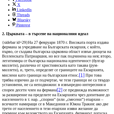
X
LinkedIn
Threads
Bluesky
Pinterest
2. Църквата – в търсене на националния идеал
{sidebar id=29}
На 27 февруари 1870 г. Високата порта издава
фермана за учредяване на Българската екзархия, с който,
първо, се създава българска църковна област извън диоцеза на
Вселенската Патриаршия, но все пак подчинена на нея; второ,
легитимира се българска национална идентичност (булгар
миллети), различна от християнската като такава (рум-
миллети), и, трето, определят се границите на Екзархията,
[1]
мислени като граници на българския етнос.
При това
трябва изрично да се подчертае, че тези граници не са твърдо
установени, не са неподвижни: в извънредно интересния и
[2]
спорен десети член на фермана
се предвижда възможност
за разширение на пределите на Екзархията чрез допитване до
населението в т. нар. „спорни“ (или „смесени“) епархии –
всичките намиращи се в Македония и Южна Тракия: ако две
трети от населението в тези епархии изяви желание да
премине към ведомството на Екзархията, ферманът допуска