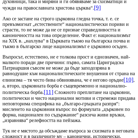
духовници, така и миряни и ги обявяваме за схизматици и
[9]
чужди на православната христова църква“.
Ако се застане на строго църковна гледна точка, т. е. се
превъзмогнат „естествените“ националистически пориви и
страсти, то не може да не се признае справедливостта и
каноничността на това определение. Факт е: национализмът
на
XIX
в. „нахлува“ в Църквата тъкмо на българска почва и
тъкмо в българско лице национализмът е църковно осъден.
Въпросът, естествено, не е толкова прост и еднозначен, най-
малкото поради две причини: първо, самата Цариградска
Патриаршия съвсем не може да бъде заподозряна в
равнодушие към националистическите внушения от страна на
[10]
елинизма – тя често бива обвинявана, че е негово оръдие
,
а, второ, църковната борба е същевременно и национално-
[11]
политическа борба.
Сложното преплитане на църковни,
политически и чисто национални мотиви и стремежи придава
неповторима специфика на „българо-гръцката разпря“:
мисленето на църковния въпрос по формулата „църковен по
форма, национален по съдържание“ разсича живи връзки,
„изравнява“ релефността на пейзажа.
Тук не е мястото да обсъждаме въпроса за схизмата в неговата
сложност и в различните му
–
канонични, исторически,