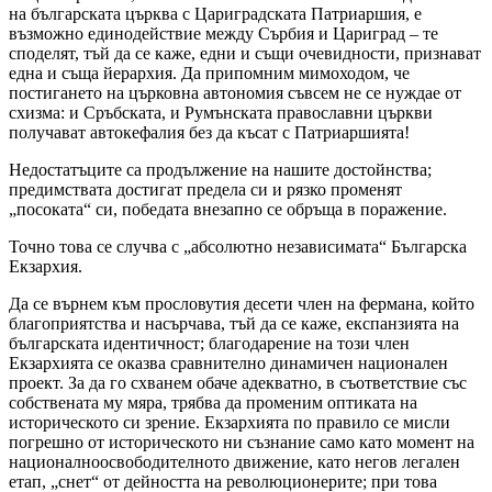
на българската църква с Цариградската Патриаршия, е
възможно единодействие между Сърбия и Цариград – те
споделят, тъй да се каже, едни и същи очевидности, признават
една и съща йерархия. Да припомним мимоходом, че
постигането на църковна автономия съвсем не се нуждае от
схизма: и Сръбската, и Румънската православни църкви
получават автокефалия без да късат с Патриаршията!
Недостатъците са продължение на нашите достойнства;
предимствата достигат предела си и рязко променят
„посоката“ си, победата внезапно се обръща в поражение.
Точно това се случва с „абсолютно независимата“ Българска
Екзархия.
Да се върнем към прословутия десети член на фермана, който
благоприятства и насърчава, тъй да се каже, експанзията на
българската идентичност; благодарение на този член
Екзархията се оказва сравнително динамичен национален
проект. За да го схванем обаче адекватно, в съответствие със
собствената му мяра, трябва да променим оптиката на
историческото си зрение. Екзархията по правило се мисли
погрешно от историческото ни съзнание само като момент на
националноосвободителното движение, като негов легален
етап, „снет“ от дейността на революционерите; при това