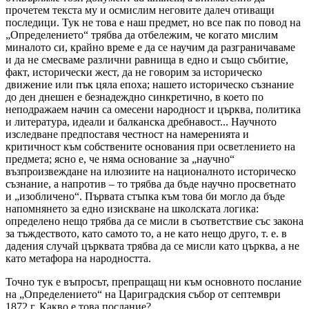
прочетем текста му и осмислим неговите далеч отиващи
последици. Тук не това е наш предмет, но все пак по повод на
„Определението“ трябва да отбележим, че когато мислим
миналото си, крайно време е да се научим да разграничаваме
и да не смесваме различни равнища в едно и също събитие,
факт, исторически жест, да не говорим за историческо
движение или пък цяла епоха; нашето историческо съзнание
до ден днешен е безнадеждно синкретично, в което по
неподражаем начин са омесени народност и църква, политика
и литература, идеали и балканска дребнавост... Научното
изследване предпоставя честност на намеренията и
критичност към собствените основания при осветлението на
предмета; ясно е, че няма основание за „научно“
възпроизвеждане на илюзиите на националното историческо
съзнание, а напротив – то трябва да бъде научно просветнато
и „изобличено“. Първата стъпка към това би могло да бъде
напомнянето за едно изискване на школската логика:
определено нещо трябва да се мисли в съответствие със закона
за тъждеството, като самото то, а не като нещо друго, т. е. в
дадения случай църквата трябва да се мисли като църква, а не
като метафора на народността.
Точно тук е въпросът, препращащ ни към основното послание
на „Определението“ на Цариградския събор от септември
1872 г. Какво е това послание?