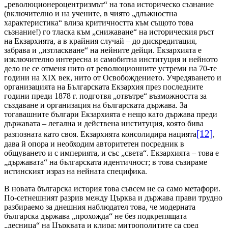
„революционероцентризмът“ на това историческо съзнание
(включително и на учените, в чиято „длъжностна
характеристика“ влиза критичността към същото това
съзнание!) го тласка към „снижаване“ на историческия ръст
на Екзархията, а в крайния случай – до дискредитация,
забрава и „изтласкване“ на нейните дейци. Екзархията е
изключително интересна и самобитна институция и нейното
дело не се отменя нито от революционните устреми на 70-те
години на
XIX
век, нито от Освобождението. Учредяването и
организацията на Българската Екзархия през последните
години преди 1878 г. подготвя „отвътре“ възможността за
създаване и организация на българската държава. За
тогавашните българи Екзархията е нещо като държава преди
държавата – легална и действена институция, която бива
[12]
разпозната като своя. Екзархията консолидира нацията
,
дава й опора и необходим авторитетен посредник в
общуването и с империята, и със „света“. Екзархията – това е
„държавата“ на българската идентичност; в това съзираме
истинският израз на нейната специфика.
В новата българска история това съвсем не са само метафори.
По-сетнешният разрив между Църква и държава прави трудно
разбираемо за днешния наблюдател това, че модерната
българска държава „прохожда“ не без подкрепящата
„десница“ на Църквата и клира; митрополитите са сред