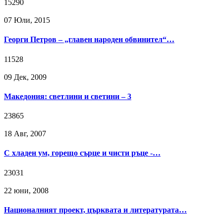
15290
07 Юли, 2015
Георги Петров – „главен народен обвинител“…
11528
09 Дек, 2009
Македония: светлини и светини – 3
23865
18 Авг, 2007
С хладен ум, горещо сърце и чисти ръце -…
23031
22 юни, 2008
Националният проект, църквата и литературата…