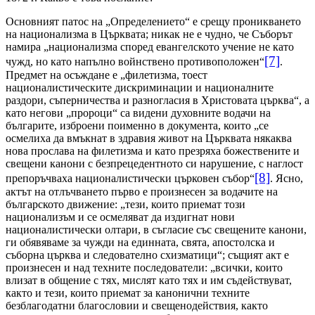
Основният патос на „Определението“ е срещу проникването
на национализма в Църквата; никак не е чудно, че Съборът
намира „национализма според евангелското учение не като
[7]
чужд, но като напълно войнствено противоположен“
.
Предмет на осъждане е „филетизма, тоест
националистическите дискриминации и националните
раздори, съперничества и разногласия в Христовата църква“, а
като негови „пророци“ са видени духовните водачи на
българите, изброени поименно в документа, които „се
осмелиха да вмъкнат в здравия живот на Църквата някаква
нова прослава на филетизма и като презряха божествените и
свещени канони с безпрецедентното си нарушение, с наглост
[8]
препоръчваха националистически църковен събор“
. Ясно,
актът на отлъчването първо е произнесен за водачите на
българското движение: „тези, които приемат този
национализъм и се осмеляват да издигнат нови
националистически олтари, в съгласие със свещените канони,
ги обявяваме за чужди на единната, свята, апостолска и
съборна църква и следователно схизматици“; същият акт е
произнесен и над техните последователи: „всички, които
влизат в общение с тях, мислят като тях и им съдействуват,
както и тези, които приемат за канонични техните
безблагодатни благословии и свещенодействия, както