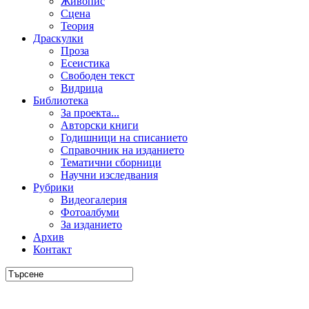
Живопис
Сцена
Теория
Драскулки
Проза
Есеистика
Свободен текст
Видрица
Библиотека
За проекта...
Авторски книги
Годишници на списанието
Справочник на изданието
Тематични сборници
Научни изследвания
Рубрики
Видеогалерия
Фотоалбуми
За изданието
Архив
Контакт