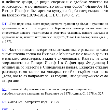
и нейните дейци, „с рядка енергия и с дълбоко чувство на
отговорност, е по предимство
културна борба
” (
Арнаудов М
.
Екзарх Йосиф и българската културна борба след създаването
на Екзархията (1970–1915). Т.
I
. С., 1940
,
с
.
V
).
[21]
„Тази идея иска, щото народностните граници да бъдат и граници на
държавата – и в стоте години от Берлинския договор насам тази цел
определяше нашето политическо и културно съзнание, нашата народна и
държавна воля, нашето историческо верую” (
Попов Ст
. Българската идея...,
с. 177).
Част от нашата и
сторическа анекдотика е разказът за една
[22]
знаменателна среща на Екзарха с Монарха: не е важно дали тя
е напълно достоверна, важн
а
е
символиката
. Казват,
че след
завръщането на Екзарх Йосиф
I
в София
цар Фердинанд
I
отишъл да
го навести
в Синодалната палата. Екзархът отказал
разговор
,
само заявил на монарха, стоейки гърбом към него
:
„Това, което аз направих за 30 години, Вие унищожихте само
за три дни!”
[23]
Трайков В
. Идеологически течения и програми в национално-
освободителните движения на Балканите до 1878 година. С., 1978, с. 327.
[24]
Попов Ст
. Българската идея..., с. 170.
[25]