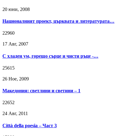
20 юни, 2008
Националният проект, църквата и литературата…
22960
17 Авг, 2007
С хладен ум, горещо сърце и чисти ръце -…
25615
26 Ное, 2009
Македония: светлини и светини – 1
22652
24 Авг, 2011
Città della poesia – Част 3