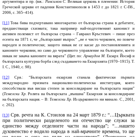
аргументира и пр. (вж.:
Рансимэн С.
Великая церковь в пленении: История
Греческой церкви от падения Константинополя в 1453 г. до 1821 г. С-Пб.,
2006, с. 365–414).
[11]
Това бива подчертавано многократно от българска страна в дебатите,
предшестващи схизмата; така например най-подготвеният канонист и
активен полемист от българска страна – Гавраил Кръстевич – пише през
есента на 1871 г., че „българският въпрос” „не е чисто черковен, но повече
народен и политически; защото никак не се касае до постановленията и
каноните черковни, но само до черковното управление на българите, което
никак не закача каноните на вярата” (Цит. по:
Арнаудов М
. Екзарх Йосиф и
българската културна борба след създаването на Екзархията (1970–1915). Т.
I. С., 1940, с. 98).
[12]
Срв.: “Българската екзархия станала фактически първата
международно призната национално-политическа институция, която
способствала във висша степен за консолидиране на българската нация”
(
Темелски Хр.
Ролята на българската „външна” Екзархия за консолидиране
на българската нация. – В:
Темелски Хр.
Из църковното ни минало. С., 2001,
с. 202).
Срв. речта на К. Стоилов на 24 март 1879 г.: “…Църквата
[13]
при политически разделеното ни отечество ще служи за
единство между отделните части на народа”; “…нашето
духовенство е водило народа в най-мрачните времена, то ще
ни води и сега по пътя на единството” (Дневници на