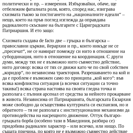
политически и пр. – измерения. Избързвайки, обаче, ще
отбележим фаталната роля, която, според нас, изиграва
схизмата тъкмо за постигането на „националните идеали“ –
нещо, което на пръв поглед изглежда да оправдава
радикалното скъсване на българите с Цариградската
Патриаршия. И ето защо:
Схизмата създава
de
facto
две – гръцка и българска –
православни църкви, йерархии и пр., които никъде не се
„пресичат“, не се намират помежду си нито в отношение на
субординация, нито в отношение на координация. С други
думи, между тях не е възможно нито съвместно действие,
нито договор: всяка от тях се движи като че по свой собствен
„коридор“, по независима траектория. Разрешаването на кой и
да е проблем е възможен само по принципа „кой кого“: във
всяка конфликтна ситуация (а всички ситуации са точно
такива!) всяка страна настоява на своята гледна точка и
разполага с пълния арсенал от средства за нейното прокарване
в живота. Независима от Патриаршията, българската Екзархия
може свободно да осъществява културната си експанзия, но и
обратното – тя не разполага с институционални механизми да
противодейства на насрещното движение. Оттук българо-
гръцката борба (особено тази в Македония, разбира се)
придобива радикален характер – или всичко, или нищо. По
същата причина, по която не е възможно съвместно действие