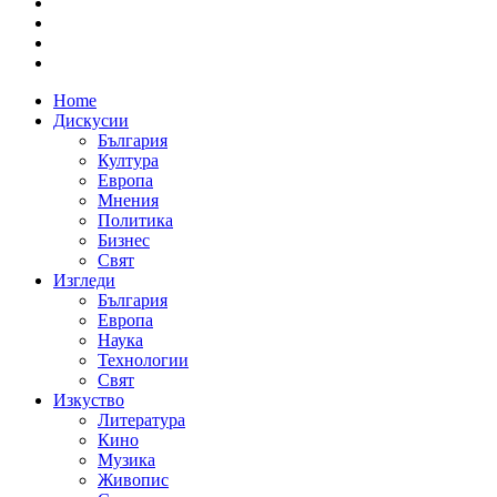
Home
Дискусии
България
Култура
Европа
Мнения
Политика
Бизнес
Свят
Изгледи
България
Европа
Наука
Технологии
Свят
Изкуство
Литература
Кино
Музика
Живопис