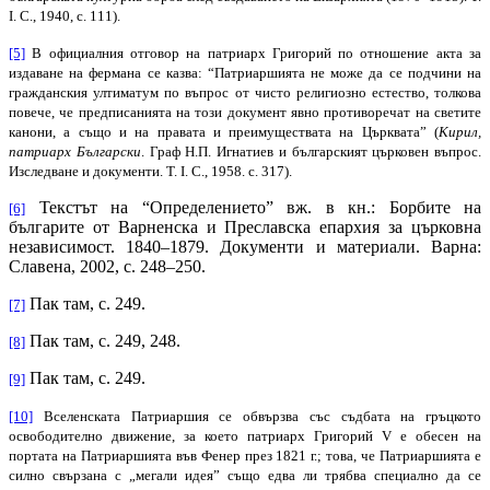
I. С., 1940, с. 111).
[5]
В официалния отговор на патриарх Григорий по отношение акта за
издаване на фермана се казва: “Патриаршията не може да се подчини на
гражданския ултиматум по въпрос от чисто религиозно естество, толкова
повече, че предписанията на този документ явно противоречат на светите
канони, а също и на правата и преимуществата на Църквата” (
Кирил,
патриарх Български
. Граф Н.П. Игнатиев и българският църковен въпрос.
Изследване и документи. Т. I. С., 1958. с. 317).
Текстът на “Определението” вж. в кн.: Борбите на
[6]
българите от Варненска и Преславска епархия за църковна
независимост. 1840–1879. Документи и материали. Варна:
Славена, 2002,
с
. 248–250.
Пак там, с. 249.
[7]
Пак там, с. 249, 248.
[8]
Пак там, с. 249.
[9]
[10]
Вселенската Патриаршия се обвързва със съдбата на гръцкото
освободително движение, за което патриарх Григорий V е обесен на
портата на Патриаршията във Фенер през 1821 г.; това, че Патриаршията е
силно свързана с „мегали идея” също едва ли трябва специално да се