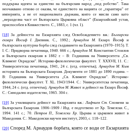
поддържа идеята за единство на българския народ „под робство”. Така
неочаквано отново се оказва, че единството на нацията се „гарантира” от
империята, а не от националната държава, която се мисли само като
„неразделна част от Българската Църковна област” (Екзархийский устав,
приспособен в Княжеството. С., 1883, с. 1 (чл. 1).
[18]
За дейността на Екзархията след Освобождението вж.:
Български
екзарх Йосиф I
. Дневник. С., 1992.;
Арнаудов М
. Екзарх Йосиф и
българската културна борба след създаването на Екзархията (1970–1915). Т.
I. С.: Придворна печатница, 1940. 666 с.;
Арнаудов М.
Константин Стоилов
и Българската екзархия в 1882 г. – В: Годишник на Университета „Св.
Климент Охридски”. Историко-филологически факултет. T. XXXVII, 11. С.:
Университетска печатница, 1941, 24 с. (отд. отпечтък);
Арнаудов М.
Към
историята на Българската Екзархия. Документи от 1881 до 1890 година. –
В: Годишник на Университета „Св. Климент Охридски”. Историко-
филологически факултет. T. XL. 1943/1944. С.: Университетска печатница,
1944, 24 с. (отд. отпечтък);
Арнаудов М.
Живот и дейност на Екзарх Йосиф.
С.: Синодално издателство, 1965. 304 с.
[19]
За училищната дейност на Екзархията вж.:
Лафчиев Ст.
Спомени за
Българската Екзархия. 1906–1909 / Изд. е подготвено от Хр. Темелски. С.,
1994. 141 с.; 70.
Петров П., Темелски Хр.
Църква и църковен живот в
Македония. С.: Македонски научен институт, 2003, с. 118–122.
Според М. Арнаудов борбата, която се води от Екзархията
[20]