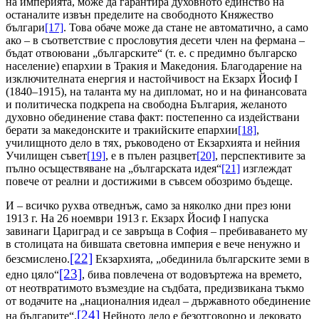
на империята, може да гарантира духовното единство на
останалите извън пределите на свободното Княжество
българи
[17]
. Това обаче може да стане не автоматично, а само
ако – в съответствие с прословутия десети член на фермана –
бъдат отвоювани „българските“ (т. е. с предимно българско
население) епархии в Тракия и Македония. Благодарение на
изключителната енергия и настойчивост на Екзарх Йосиф
I
(1840–1915), на таланта му на дипломат, но и на финансовата
и политическа подкрепа на свободна България, желаното
духовно обединение става факт: постепенно са издействани
берати за македонските и тракийските епархии
[18]
,
училищното дело в тях, ръководено от Екзархията и нейния
Училищен съвет
[19]
, е в пълен разцвет
[20]
, перспективите за
пълно осъществяване на „българската идея“
[21]
изглеждат
повече от реални и достижими в съвсем обозримо бъдеще.
И – всичко рухва отведнъж, само за няколко дни през юни
1913 г. На 26 ноември 1913 г. Екзарх Йосиф
I
напуска
завинаги Цариград и се завръща в София – пребиваването му
в столицата на бившата световна империя е вече ненужно и
[22]
безсмислено.
E
кзархията, „обединила българските земи в
[23]
едно цяло“
, бива повлечена от водовъртежа на времето,
от неотвратимото възмездие на съдбата, предизвикана тъкмо
от водачите на „националния идеал – държавното обединение
[24]
на българите“.
Нейното дело е безотговорно и лековато