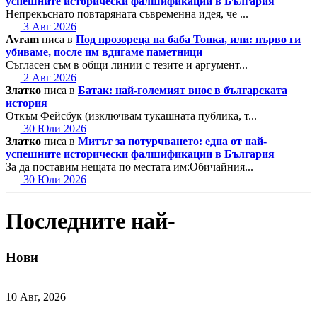
успешните исторически фалшификации в България
Непрекъснато повтаряната съвременна идея, че ...
3 Авг 2026
Avram
писа в
Под прозореца на баба Тонка, или: първо ги
убиваме, после им вдигаме паметници
Съгласен съм в общи линии с тезите и аргумент...
2 Авг 2026
Златко
писа в
Батак: най-големият внос в българската
история
Откъм Фейсбук (изключвам тукашната публика, т...
30 Юли 2026
Златко
писа в
Митът за потурчването: една от най-
успешните исторически фалшификации в България
За да поставим нещата по местата им:Обичайния...
30 Юли 2026
Последните най-
Нови
10 Авг, 2026