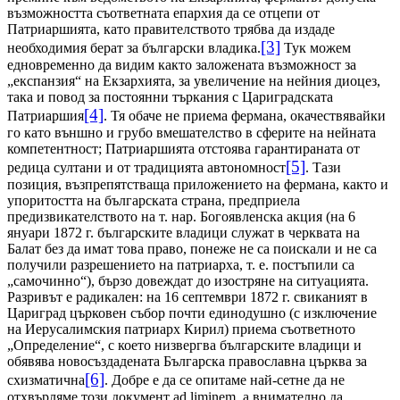
възможността съответната епархия да се отцепи от
Патриаршията, като правителството трябва да издаде
[3]
необходимия берат за български владика.
Тук можем
едновременно да видим както заложената възможност за
„експанзия“ на Екзархията, за увеличение на нейния диоцез,
така и повод за постоянни търкания с Цариградската
[4]
Патриаршия
. Тя обаче не приема фермана, окачествявайки
го като външно и грубо вмешателство в сферите на нейната
компетентност; Патриаршията отстоява гарантираната от
[5]
редица султани и от традицията автономност
. Тази
позиция, възпрепятстваща приложението на фермана, както и
упоритостта на българската страна, предприела
предизвикателството на т. нар. Богоявленска акция (на 6
януари 1872 г. българските владици служат в черквата на
Балат без да имат това право, понеже не са поискали и не са
получили разрешението на патриарха, т. е. постъпили са
„самочинно“), бързо довеждат до изостряне на ситуацията.
Разривът е радикален: на 16 септември 1872 г. свиканият в
Цариград църковен събор почти единодушно (с изключение
на Иерусалимския патриарх Кирил) приема съответното
„Определение“, с което низвергва българските владици и
обявява новосъздадената Българска православна църква за
[6]
схизматична
. Добре е да се опитаме най-сетне да не
отхвърляме този документ
ad
liminem
, а внимателно да