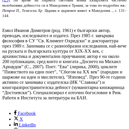
По време на Първата световна война Екзархията частично
възобновява дейността си в Македония и Тракия; за това по-подробно вж.:
Петров П., Темелски Хр.
Църква и църковен живот в Македония..., с. 131–
144.
Eмил Иванов Димитров (род. 1961) е български автор,
преводач, изследовател и издател. През 1985 г. завършва
философия в СУ "Св. Климент Охридски" и докторантура
през 1989 г. Занимава се с разнообразни изследвания, най-вече
на руската и българската култура от XIX-XX век, с
архивистика и документални проучвания; автор е на около
200 публикации, сред които и книгата „Досието на Михаил
Арнаудов” (С., 2007). Поет: "Eва" (лирика, 2000), циклите
"Пиянството на един поет", "Сбогом на ХХ век" (пародии и
шаржове на идеи и мислители), "Изповед". През 90-те години
активно се занимава с издателска (ИК "Славика") и
книгоразпространителска дейност (хуманитарна книжарница
“Достоевски”). Специализирал е източно богословие в Рим.
Работи в Института за литература на БАН.
Facebook
X
LinkedIn