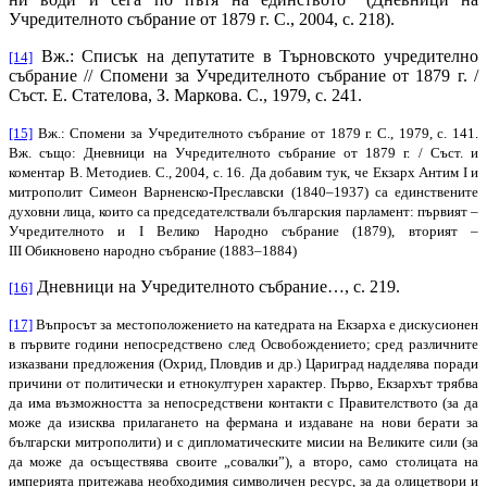
Учредителното събрание от 1879 г. С., 2004, с. 218).
Вж.: Списък на депутатите в Търновското учредително
[14]
събрание // Спомени за Учредителното събрание от 1879 г. /
Съст. Е. Стателова, З. Маркова. С., 1979, с. 241.
[15]
Вж.: Спомени за Учредителното събрание от 1879 г. С., 1979, с. 141.
Вж. също: Дневници на Учредителното събрание от 1879 г. / Съст. и
коментар В. Методиев. С., 2004, с. 16.
Да добавим тук,
че Екзарх Антим
I
и
митрополит Симеон Варненско-Преславски (1840–1937) са единствените
духовни лица, които са председателствали българския парламент: първият –
Учредителното и
I
Велико Народно събрание (1879), вторият –
III
Обикновено народно събрание (1883–1884)
Дневници на Учредителното събрание…, с. 219.
[16]
[17]
Въпросът за местоположението на катедрата на Екзарха е дискусионен
в първите години непосредствено след Освобождението; сред различните
изказвани предложения (Охрид, Пловдив и др.) Цариград надделява поради
причини от политически и етнокултурен характер. Първо, Екзархът трябва
да има възможността за непосредствени контакти с Правителството (за да
може да изисква прилагането на фермана и издаване на нови берати за
български митрополити) и с дипломатическите мисии на Великите сили (за
да може да осъществява своите „совалки”), а второ, само столицата на
империята притежава необходимия символичен ресурс, за да олицетвори и