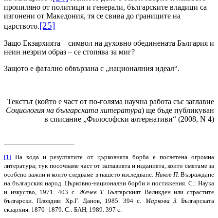
пропиляно от политици и генерали, българските владици са
изгонени от Македония, тя се свива до границите на
[25]
царството.
Защо Екзархията – символ на духовно обединената България и
неин незрим образ – се стопява за миг?
Защото е фатално обвързана с „националния идеал“.
Текстът (който е част от по-голяма научна работа със заглавие
Социология на българската литература
) ще бъде публикуван
в списание „Философски алтернативи“ (2008, N 4)
[1]
На хода и резултатите от църковната борба е посветена огромна
литература; тук посочваме част от заглавията и изданията, които смятаме за
особено важни и които следваме в нашето изследване:
Ников П.
Възраждане
на българския народ. Църковно-национални борби и постижения. С.: Наука
и изкуство, 1971. 403 с.
Жечев Т.
Българският Великден или страстите
български. Пловдив: Хр.Г. Данов, 1985. 394 с.
Маркова З.
Българската
екзархия. 1870–1879. С.: БАН, 1989. 397 с.