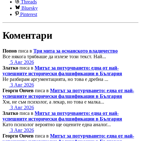
Threads
Bluesky
Pinterest
Коментари
Попов
писа в
Три мита за османското владичество
Все някога трябваше да излезе този текст. Най...
5 Авг 2026
Златко
писа в
Митът за потурчването: една от най-
успешните исторически фалшификации в България
Не разбирам аргументацията, но това е дребна ...
3 Авг 2026
Георги Ончев
писа в
Митът за потурчването: една от най-
успешните исторически фалшификации в България
Хм, не съм психолог, а лекар, но това е малка...
3 Авг 2026
Златко
писа в
Митът за потурчването: една от най-
успешните исторически фалшификации в България
Като психолог вероятно ще оцените една аналог...
3 Авг 2026
Георги Ончев
писа в
Митът за потурчването: една от най-