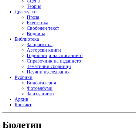
Сцена
Теория
Драскулки
Проза
Есеистика
Свободен текст
Видрица
Библиотека
За проекта...
Авторски книги
Годишници на списанието
Справочник на изданието
Тематични сборници
Научни изследвания
Рубрики
Видеогалерия
Фотоалбуми
За изданието
Архив
Контакт
Бюлетин