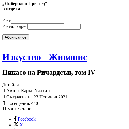
„Либерален Преглед“
в неделя
Име
Имейл адрес
Абонирай се
Изкуство - Живопис
Пикасо на Ричардсън, том IV
Детайли
Автор: Карън Уилкин
Създадена на 23 Ноември 2021
Посещения: 4401
11 мин. четене
Facebook
X