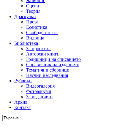
Живопис
Сцена
Теория
Драскулки
Проза
Есеистика
Свободен текст
Видрица
Библиотека
За проекта...
Авторски книги
Годишници на списанието
Справочник на изданието
Тематични сборници
Научни изследвания
Рубрики
Видеогалерия
Фотоалбуми
За изданието
Архив
Контакт