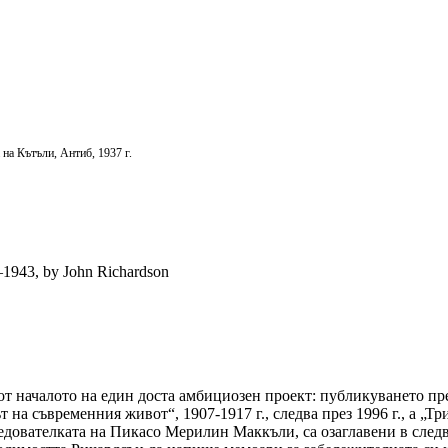
а Кътъли, Антиб, 1937 г.
–1943, by John Richardson
от началото на един доста амбициозен проект: публикуването пр
 на съвременния живот“, 1907-1917 г., следва през 1996 г., а „Тр
ледователката на Пикасо Мерилин Маккъли, са озаглавени в след