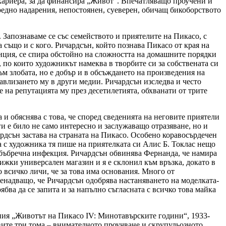
кариера, за да финансира „Живот“. Впечатляващо проучени и
редно надарения, непостоянен, суеверен, обичащ бикоборството
 Запознаваме се със семейството и приятелите на Пикасо, с
 също и с кого. Ричардсън, който познава Пикасо от края на
анция, се спира обстойно на сложността на домашните порядки
 по които художникът намеква в творбите си за собствената си
ъм злобата, но е добър и в обсъждането на произведения на
авлизането му в други медии. Ричардсън изследва и често
 на репутацията му през десетилетията, обхванати от трите
а и обяснява с това, че според сведенията на неговите приятели
и е било не само интересно и заслужаващо отразяване, но и
ардсън застава на страната на Пикасо. Особено коравосърдечен
 с художника тя пише на приятелката си Алис Б. Токлас нещо
а бъбречна инфекция. Ричардсън обвинява Фернанда, че намира
ижки универсален магазин и я е склонил към връзка, докато в
 всичко личи, че за това има основания. Много от
изненадващо, че Ричардсън одобрява настаняването на моделката-
бва да се запита и за напълно съгласната с всичко това майка
дения „Животът на Пикасо IV: Минотавърските години“, 1933-
ите три тома – внимателното проучване и скрупульозното