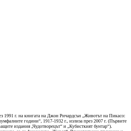
ез 1991 г. на книгата на Джон Ричардсън „Животът на Пикасо:
иумфалните години“, 1917-1932 г., излиза през 2007 г. (Първите
ващите издания „Чудотворецът“ и „Кубисткият бунтар“).