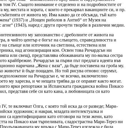
в том IV. Същото внимание е отделено и на подробностите от
 му, местата и хората, с които е прекарвал ваканциите си, и пр.
събитията от живота му. Има какво да се обсъжда, тъй като
а жена“ (1937) и „Нощен риболов в Антиб“ от Музея на
 агне“ (1943), наред с други прочути творби в различни медии.
интензивното му запознанство с дреболиите от живота на
а, в чийто център е богът на слънцето, справедливостта и
 на слънце или източник на светлина, естествена или
Герника, над агонизиращия кон. Освен това Ричардсън ни
лампа или свещ), представлява обожаваната му по-малка сестра
кото крайбрежие. Ричардсън за първи път предлага идеята във
иционно наричана „Жена с ваза“, да бъде поставена на гроба му.
ако животът ѝ бъде пощаден. Но той рисува отново: серумът,
предположение на Ричардсън е, че всичко, включително
то му харесва, и че нещата трябва да се оправят както могат.
 чиито ярки репортажи за Испанската гражданска война Пикасо
вил, представя себе си като кана, а любовницата си като
V, те включват Олга, с която той иска да се разведе; Мари-
рийски художник; и накрая, младата интелектуалка и
ини са идентифицирани като отговори на тези жени, като
остта на Пикасо към търпеливата, сладострастна Мари-Терез ни
 Продължаващата му връзка с Мари-Терез изглежда е била