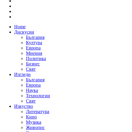
Home
Дискусии
България
Култура
Европа
Мнения
Политика
Бизнес
Свят
Изгледи
България
Европа
Наука
Технологии
Свят
Изкуство
Литература
Кино
Музика
Живопис