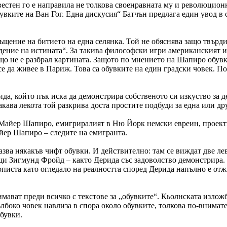
звестен го е направила не толкова своенравната му и революцион
увките на Ван Гог. Една дискусия“ Батчън предлага един увод в с
щение на битието на една селянка. Той не обяснява защо твърди,
едение на истината“. За такива философски игри американският 
общо не е разбрал картината. Защото по мнението на Шапиро обу
е да живее в Париж. Това са обувките на един градски човек. По 
ида, който пък иска да демонстрира собственото си изкуство за д
такава лекота той разкрива доста простите подбуди за една или 
и Майер Шапиро, емигриралият в Ню Йорк немски евреин, проекти
йер Шапиро – следите на емигранта.
азва някакъв чифт обувки. И действително: там се виждат две л
и Зигмунд Фройд – както Дерида със задоволство демонстрира. З
писта като огледало на реалността според Дерида напълно е отжи
мават преди всичко с текстове за „обувките“. Кьолнската излож
лбоко човек навлиза в спора около обувките, толкова по-внимател
обувки.