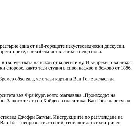
е разгърне една от най-горещите изкуствоведчески дискусии,
ерпретаторите, с неизбежност възниква нещо ново.
 в творчествата на някои от колегите му. И въпреки това никоя
и спорове, както тази студия в сиво, кафяво и бежово от 1886.
ремер обяснява, че с тази картина Ван Гог е желаел да
рситета във Фрайбург, която озаглавява „Произходът на
. Защото тезата на Хайдегер гласи така: Ван Гог е нарисувал
куствовед Джофри Батчън. Инструкциите по разглеждане на
т Ван Гог – непризнатият гений, гениалният психиатричен