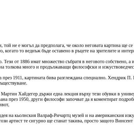
, той не е могъл да предполага, че около неговата картина ще с
ото, когато то веднъж бъде оставено в ръцете на зрителите и инт
о. Тези от 1886 имат множество събратя в неговото собствено, а и
т на толкова много и продължаващи философски и изкуствоведческ
 през 1911, картината бива разглеждана специално. Хендрик П. Б
съществуване.
г. Мартин Хайдегер държи една лекция върху тези обувки в униве
на през 1950, други философи започват да я коментират подробно
ивот,
а идея на кьолнския Валраф-Ричартц музей и на американския из
този артист те сигурно ще станат такива, просто защото Винсен