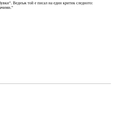
бувки“. Веднъж той е писал на един критик следното:
начими.“