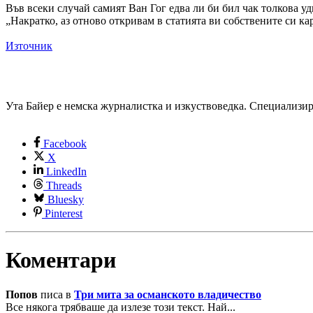
Във всеки случай самият Ван Гог едва ли би бил чак толкова у
„Накратко, аз отново откривам в статията ви собствените си ка
Източник
Ута Байер е немска журналистка и изкуствоведка. Специализира
Facebook
X
LinkedIn
Threads
Bluesky
Pinterest
Коментари
Попов
писа в
Три мита за османското владичество
Все някога трябваше да излезе този текст. Най...