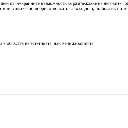
дивен от безкрайните възможности за разглеждане на неговите „о
ртини, само че по-добри, отколкото са всъщност, по-богати, по-з
 в областта на естетиката, най-вече живописта.