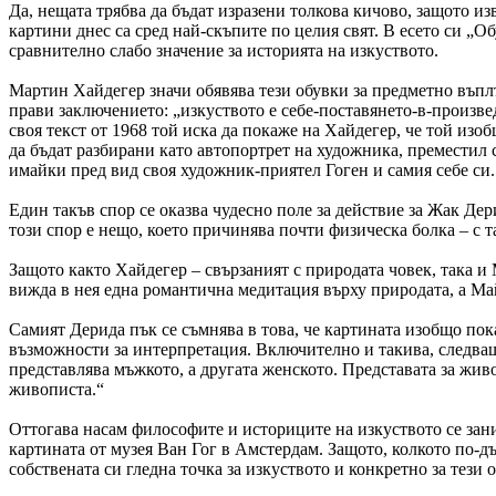
Да, нещата трябва да бъдат изразени толкова кичово, защото и
картини днес са сред най-скъпите по целия свят. В есето си „Об
сравнително слабо значение за историята на изкуството.
Мартин Хайдегер значи обявява тези обувки за предметно въплъ
прави заключението: „изкуството е себе-поставянето-в-произв
своя текст от 1968 той иска да покаже на Хайдегер, че той из
да бъдат разбирани като автопортрет на художника, преместил с
имайки пред вид своя художник-приятел Гоген и самия себе си.
Един такъв спор се оказва чудесно поле за действие за Жак Дер
този спор е нещо, което причинява почти физическа болка – с 
Защото както Хайдегер – свързаният с природата човек, така 
вижда в нея една романтична медитация върху природата, а Ма
Самият Дерида пък се съмнява в това, че картината изобщо пок
възможности за интерпретация. Включително и такива, следващ
представлява мъжкото, а другата женското. Представата за живо
живописта.“
Оттогава насам философите и историците на изкуството се зани
картината от музея Ван Гог в Амстердам. Защото, колкото по-дъ
собствената си гледна точка за изкуството и конкретно за тези 