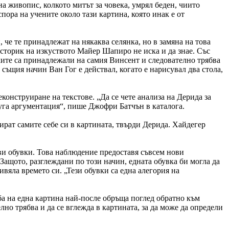
на живопис, колкото митът за човека, умрял беден, чиито
пора на учените около тази картина, която инак е от
 че те принадлежат на някаква селянка, но в замяна на това
историк на изкуството Майер Шапиро не иска и да знае. Със
вките са принадлежали на самия Винсент и следователно трябва
същия начин Ван Гог е действал, когато е нарисувал два стола,
еконструиране на текстове. „Да се чете анализа на Дерида за
друга аргументация“, пише Джофри Батчън в каталога.
рат самите себе си в картината, твърди Дерида. Хайдегер
еви обувки. Това наблюдение предоставя съвсем нови
ащото, разглеждани по този начин, едната обувка би могла да
вяла времето си. „Тези обувки са една алегория на
ба на една картина най-после обръща поглед обратно към
но трябва и да се вглежда в картината, за да може да определи