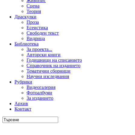
Живопис
Сцена
Теория
Драскулки
Проза
Есеистика
Свободен текст
Видрица
Библиотека
За проекта...
Авторски книги
Годишници на списанието
Справочник на изданието
Тематични сборници
Научни изследвания
Рубрики
Видеогалерия
Фотоалбуми
За изданието
Архив
Контакт