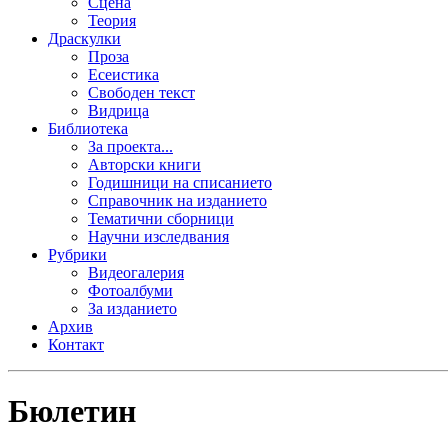
Сцена
Теория
Драскулки
Проза
Есеистика
Свободен текст
Видрица
Библиотека
За проекта...
Авторски книги
Годишници на списанието
Справочник на изданието
Тематични сборници
Научни изследвания
Рубрики
Видеогалерия
Фотоалбуми
За изданието
Архив
Контакт
Бюлетин