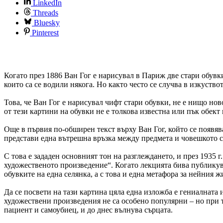
LinkedIn
Threads
Bluesky
Pinterest
Когато през 1886 Ван Гог е нарисувал в Париж две стари обувки
които са се водили някога. Но както често се случва в изкуств
Това, че Ван Гог е нарисувал чифт стари обувки, не е нищо нов
от тези картини на обувки не е толкова известна или пък обек
Още в първия по-обширен текст върху Ван Гог, който се появява
представи една вътрешна връзка между предмета и човешкото 
С това е зададен основният тон на разглеждането, и през 1935 
художественото произведение“. Когато лекцията бива публикува
обувките на една селянка, а с това и една метафора за нейния ж
Да се посвети на тази картина цяла една изложба е гениалнат
художествени произведения не са особено популярни – но при 
пациент и самоубиец, и до днес вълнува сърцата.