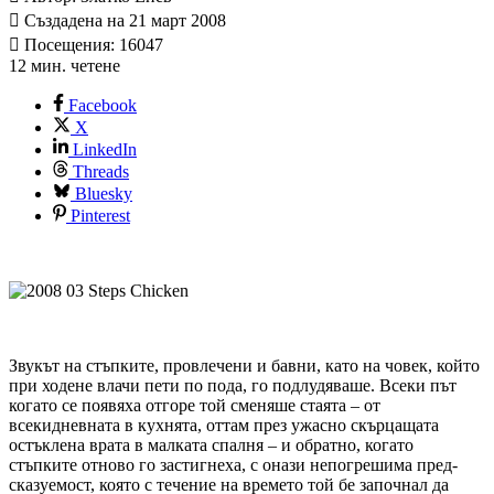
Създадена на 21 март 2008
Посещения: 16047
12 мин. четене
Facebook
X
LinkedIn
Threads
Bluesky
Pinterest
Звукът на стъпките, провлечени и бавни, като на човек, който
при ходене влачи пети по пода, го подлудяваше. Всеки път
когато се появяха отгоре той сменяше стаята – от
всекидневната в кухнята, оттам през ужасно скърцащата
остъклена врата в малката спалня – и обратно, когато
стъпките отново го застигнеха, с онази непогрешима пред­
сказуемост, която с течение на времето той бе започнал да