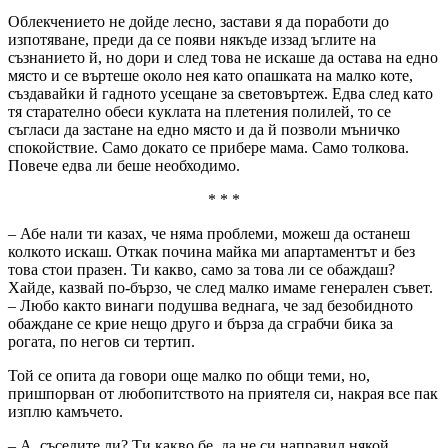
Облекчението не дойде лесно, застави я да поработи до
изпотяване, преди да се появи някъде иззад ъглите на
съзнанието й, но дори и след това не искаше да остава на едно
място и се въртеше около нея като опашката на малко коте,
създавайки й гадното усещане за световъртеж. Едва след като
тя старателно обеси куклата на плетения полилей, то се
съгласи да застане на едно място и да й позволи мъничко
спокойствие. Само докато се прибере мама. Само толкова.
Повече едва ли беше необходимо.
* * *
– Абе нали ти казах, че няма проблеми, можеш да останеш
колкото искаш. Откак почина майка ми апартаментът и без
това стои празен. Ти какво, само за това ли се обаждаш?
Хайде, казвай по-бързо, че след малко имаме генерален съвет.
– Любо както винаги подушва веднага, че зад безобидното
обаждане се крие нещо друго и бърза да сграбчи бика за
рогата, по негов си тертип.
Той се опита да говори още малко по общи теми, но,
пришпорван от любопитството на приятеля си, накрая все пак
изплю камъчето.
– А, съседите ли? Ти какво бе, да не си направил някой