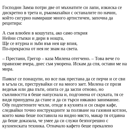
Господин Замза потри две от мъхнатите си лапи, изкиска се
дискретно в трета и, ръкомахайки с останалите по начин,
който сигурно намираше много артистичен, започна да
рецитира:
А съм влюбен в кошутата, ако само открия
Нейни стъпки и дири в нощта,
Ще се втурна и зъби във нея ще впия,
По-прекрасна от нея не знам на света.
– Престани, Грегор – каза Милена отегчено. – Това вече го
правихме вчера, днес съм уморена. Искам да спя, остави ме на
мира.
Паякът се понацупи, но все пак престана да се перчи и се сви
в ъгъла си, преструвайки се на много зает. Милена се прозя
веднъж или два пъти, опита се да заспи отново, но
сънливостта я беше напуснала и, подгонена от скуката, тя се
видя принудена да стане и да си търси някакво занимание.
Обу подпетените чехли, отиде в кухнята и си свари кафе,
следвайки точно инструкциите за ползване на газовия котлон,
които мама беше поставила на видно място, макар тя отдавна
да беше доказала, че умее да си служи безпо­грешно с
кухненската техника. Отначало кафето беше прекалено