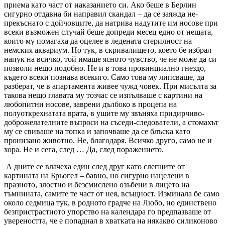
приема като част от наказанието си. Ако беше в Берлин
сигурно отдавна би направил скандал – да се заяжда не­
прекъснато с дойчовците, да на­трива надутите им носове при
всеки възможен случай беше допреди месец едно от нещата,
които му помагаха да оцелее в ледената стерилност на
немския аквариум. Но тук, в скривалището, което бе избрал
напук на всичко, той имаше ясното чувство, че не може да си
позволи нещо подобно. Не и в това провинциално гнездо,
където всеки познава всекиго. Само това му липсваше, да
разберат, че в апартамента живее чужд човек. При мисълта за
такова нещо главата му тозчас се изпълваше с картини на
любопитни носове, заврени дълбоко в процепа на
полуоткрехнатата врата, в ушите му звъняха придирчиво-
добро­желател­ни­те въпроси на съседи-следователи, а стомахът
му се свиваше на топка и започваше да се блъска като
пронизано животно. Не, благодаря. Всичко друго, само не и
хора. Не и сега, след … Да, след поражението.
А дните се влачеха един след друг като слепците от
картината на Брьогел – бавно, но сигурно нацелени в
празното, злостно и безсмислено озъбени в лицето на
тъмнината, самите те част от нея, всъщност. Изминала бе само
около седмица тук, в родното градче на Любо, но единствено
безпристрастното упорство на календара го предпазваше от
увереността, че е попаднал в хватката на някакво силиконово