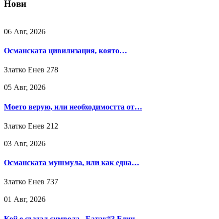
Нови
06 Авг, 2026
Османската цивилизация, която…
Златко Енев
278
05 Авг, 2026
Моето верую, или необходимостта от…
Златко Енев
212
03 Авг, 2026
Османската мушмула, или как една…
Златко Енев
737
01 Авг, 2026
Кой е създал символа „Батак“? Един…