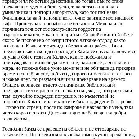
горещо и тя го остави да изстине, но тогава пък то стана
прекалено студено и безвкусно, така че тя го плисна в
умивалника и повтори алгоритъма, като тоя път нави
будилника, за да й напомни кога точно да изпие изстиващото
кафе. Процедурата проработи безотказно и Милена изпи
горчивата течност със заслужената гордост на
първооткривател, макар и непризнат. Спокойствието й обаче
скоро бе прогонено от неприятното чаткане отдолу, както
всеки ден. Кълвачът очевидно бе започнал работа. Тя си
представи как някой ден господин Замза се спуска надолу и се
впуща в бой с този луд Кълвач, как го побеждава и
принуждава най-после да замлъкне, най-после да я остави на
мира, но понеже беше умно момиче и не обичаше да прекарва
времето си в блянове, побърза да про­гони мечтите и затърси
някакъв друг, по-разумен начин за прекарване на времето.
Отиде в коридора, където се намираше библиотеката,
претърси всички рафтове с плахата надежда да открие някой
том, случайно подреден погрешно, но късметът й не
проработи. Както винаги книгите бяха подредени без грешка
– първо по страни, после по жанрове и на­края по имена, така
че тя скоро се отказа. Днес очевидно не беше ден за добри
вълшебства.
Господин Замза се правеше на обиден и не отговаряше на
закачките й. По телевизията вървяха само скучни предавания,