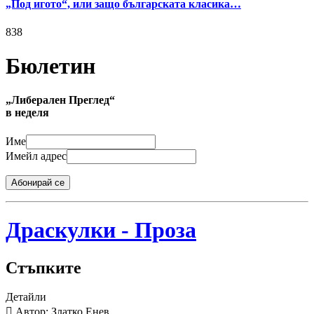
„Под игото“, или защо българската класика…
838
Бюлетин
„Либерален Преглед“
в неделя
Име
Имейл адрес
Абонирай се
Драскулки - Проза
Стъпките
Детайли
Автор: Златко Енев