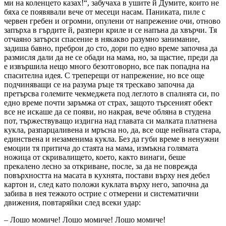
ми на коленцето казах!“, забучаха в ушите й Думите, които не
бяха се появявали вече от месеци насам.
Паниката, пиле с
червен гребен и огромни, опулени от напрежение очи, отново
запърха в гърдите й, разпери криле и се напъна да хвърчи. Тя
отчаяно затърси спасение в някакво разумно занимание,
задиша бавно, преброи до сто, дори по едно време започна да
размисля дали да не се обади на мама, но, за щастие, преди да
е извършила нещо много безотговорно, все пак попадна на
спасителна идея. С треперещи от напрежение, но все още
подчиняващи се на разума ръце тя трескаво започна да
претърсва големите чекмеджета под леглото в спалнята си, по
едно време почти заръмжа от страх, защото търсеният обект
все не искаше да се появи, но накрая, вече обляна в студена
пот, тържествуващо издигна над главата си малката платнена
кукла, разпарцаливена и мръсна но, да, все още нейната стара,
единствена и незаменима кукла. Без да губи време в ненужни
емоции тя притича до стаята на мама, измъкна голямата
ножица от скривалището, което, както винаги, беше
прекалено лесно за откриване, после, за да не поврежда
повърхността на масата в кухнята, постави върху нея дебел
картон и, след като положи куклата върху него, започна да
забива в нея тежкото острие с отмерени и систематични
движения, повтаряйки след всеки удар:
– Лошо момиче! Лошо момиче! Лошо момиче!