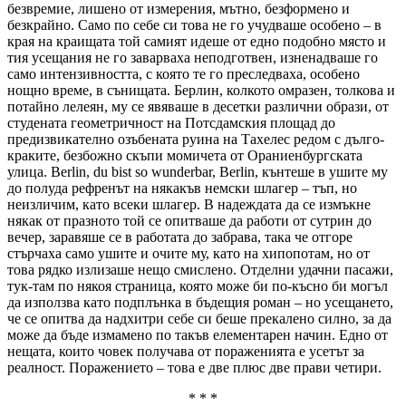
безвремие, лишено от измерения, мътно, безформено и
безкрайно. Само по себе си това не го учудваше особено – в
края на краищата той самият идеше от едно подобно място и
тия усещания не го заварваха неподготвен, изненадваше го
само интензивността, с която те го пре­следваха, особено
нощно време, в сънищата. Берлин, колкото омразен, толкова и
потайно лелеян, му се явяваше в десетки различни образи, от
студената геометричност
на Потсдамския площад до
предизвикателно озъбената руина на Тахелес редом с дълго­
краките, безбожно скъпи момичета от Ораниенбургската
улица. Berlin, du bist so wunderbar, Berlin, кънтеше в ушите му
до полуда рефренът на някакъв немски шлагер – тъп, но
неизличим, като всеки шлагер. В надеждата да се измъкне
някак от празното той се опитваше да работи от сутрин до
вечер, заравяше се в работата до забрава, така че отгоре
стърчаха само ушите и очите му, като на хипопотам, но от
това рядко излизаше нещо смислено. Отделни удачни пасажи,
тук-там по някоя страница, която може би по-късно би могъл
да използва като подплънка в бъдещия роман – но усещането,
че се опитва да надхитри себе си беше прекалено силно, за да
може да бъде измамено по такъв елементарен начин. Едно от
нещата, които човек получава от пораженията е усетът за
реалност. Поражението – това е две плюс две прави четири.
* * *