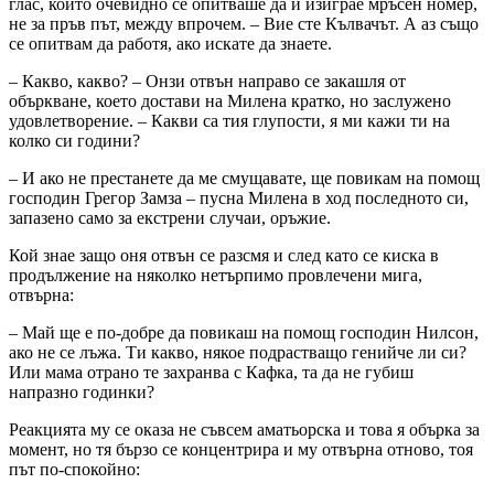
глас, който очевидно се опитваше да й изиграе мръсен номер,
не за пръв път, между впрочем. – Вие сте Кълвачът. А аз също
се опитвам да работя, ако искате да знаете.
– Какво, какво? – Онзи отвън направо се закашля от
объркване, което достави на Милена кратко, но заслужено
удовлетворение. – Какви са тия глупости, я ми кажи ти на
колко си години?
– И ако не престанете да ме смущавате, ще повикам на помощ
господин Грегор Замза – пусна Милена в ход последното си,
запазено само за екстрени случаи, оръжие.
Кой знае защо оня отвън се разсмя и след като се киска в
продължение на няколко нетърпимо провлечени мига,
отвърна:
– Май ще е по-добре да повикаш на помощ господин Нилсон,
ако не се лъжа. Ти какво, някое подрастващо генийче ли си?
Или мама отрано те захранва с Кафка, та да не губиш
напразно годинки?
Реакцията му се оказа не съвсем аматьорска и това я обърка за
момент, но тя бързо се концентрира и му отвърна отново, тоя
път по-спокойно: