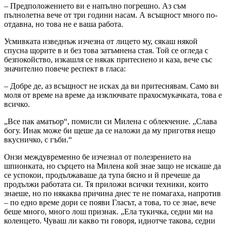
– Предположението ви е напълно погрешно. Аз съм
пълнолетна вече от три години насам. А всъщност много по-
отдавна, но това не е ваша работа.
Усмивката изведнъж изчезна от лицето му, сякаш някой
спусна щорите в и без това затъмнена стая. Той се огледа с
безпокойство, изкашля се някак притеснено и каза, вече със
значително повече респект в гласа:
– Добре де, аз всъщност не исках да ви притеснявам. Само ви
моля от време на време да изключвате прахосмукачката, това е
всичко.
„Все пак аматьор“, помисли си Милена с облекчение. „Слава
богу. Инак може би щеше да се наложи да му приготвя нещо
вкусничко, с гъби.“
Онзи междувременно бе изчезнал от полезрението на
шпионката, но сърцето на Милена кой знае защо не искаше да
се успокои, продължаваше да тупа бясно и й пре­чеше да
продължи работата си. Тя приложи всички техники, които
знаеше, но по ня­каква причина днес те не помагаха, напротив
– по едно време дори се появи Гласът, а това, то се знае, вече
беше много, много лош признак. „Ела тукичка, седни ми на
ко­ленцето. Чуваш ли какво ти говоря, идиотче такова, седни