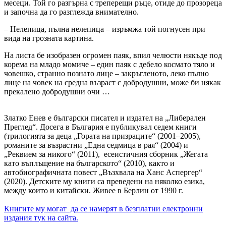
месеци. Той го разгърна с треперещи ръце, отиде до прозореца
и започна да го разглежда внимателно.
– Нелепица, пълна нелепица – изръмжа той погнусен при
вида на грозната картина.
На листа бе изобразен огромен паяк, впил челюсти някъде под
корема на младо момиче – един паяк с дебело космато тяло и
човешко, странно познато лице – закръгленото, леко пълно
лице на човек на средна възраст с добродушни, може би някак
прекалено добродушни очи …
Златко Енев е български писател и издател на „Либерален
Преглед“. Досега в България е публикувал седем книги
(трилогията за деца „Гората на призраците“ (2001–2005),
романите за възрастни „Една седмица в рая“ (2004) и
„Реквием за никого“ (2011), есеистичния сборник „Жегата
като въплъщение на българското“ (2010), както и
автобиографичната повест „Възхвала на Ханс Аспергер“
(2020). Детските му книги са преведени на няколко езика,
между които и китайски. Живее в Берлин от 1990 г.
Книгите му могат да се намерят в безплатни електронни
издания тук на сайта.