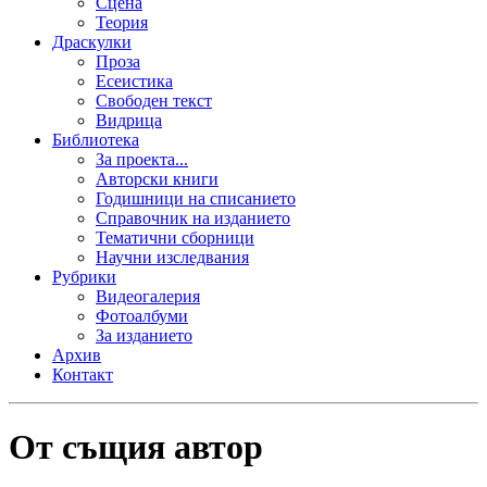
Сцена
Теория
Драскулки
Проза
Есеистика
Свободен текст
Видрица
Библиотека
За проекта...
Авторски книги
Годишници на списанието
Справочник на изданието
Тематични сборници
Научни изследвания
Рубрики
Видеогалерия
Фотоалбуми
За изданието
Архив
Контакт
От същия автор