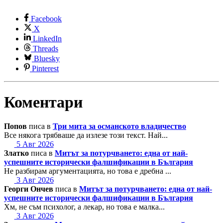
Facebook
X
LinkedIn
Threads
Bluesky
Pinterest
Коментари
Попов
писа в
Три мита за османското владичество
Все някога трябваше да излезе този текст. Най...
5 Авг 2026
Златко
писа в
Митът за потурчването: една от най-
успешните исторически фалшификации в България
Не разбирам аргументацията, но това е дребна ...
3 Авг 2026
Георги Ончев
писа в
Митът за потурчването: една от най-
успешните исторически фалшификации в България
Хм, не съм психолог, а лекар, но това е малка...
3 Авг 2026