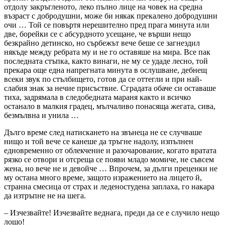
отдолу закръгленото, леко пълно лице на човек на средна
възраст с добродушни, може би някак прекалено добродушни
очи … Той се повъртя нерешително пред прага минута или
две, борейки се с абсурдното усещане, че върши нещо
безкрайно детинско, но сърбежът вече беше се загнездил
някъде между ребрата му и не го оставяше на мира. Все пак
последната стъпка, както винаги, не му се удаде лесно, той
прекара още една напрегната минута в ослушване, дебнещ
всеки
звук по стълбището, готов да се оттегли и при най-
слабия знак за нечие присъствие. Сградата обаче си оставаше
тиха, задрямала в следобедната мараня както и всичко
останало в малкия градец, мълчаливо понасяща жегата, сива,
безмълвна и унила …
Дълго време след натискането на звънеца не се случваше
нищо и той вече се канеше да тръгне надолу, изпълнен
едновременно от облекчение и разочарование, когато вратата
рязко се отвори и отсреща се появи младо момиче, не съвсем
жена, но вече не и девойче … Впрочем, за дълги преценки не
му остана много време, защото изражението на лицето й,
странна смесица от страх и леденостудена заплаха, го накара
да изтръпне не на шега.
– Изчезвайте! Изчезвайте веднага, преди да се е случило нещо
лошо!