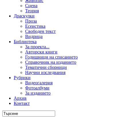
Живопис
Сцена
Теория
Драскулки
Проза
Есеистика
Свободен текст
Видрица
Библиотека
За проекта...
Авторски книги
Годишници на списанието
Справочник на изданието
Тематични сборници
Научни изследвания
Рубрики
Видеогалерия
Фотоалбуми
За изданието
Архив
Контакт