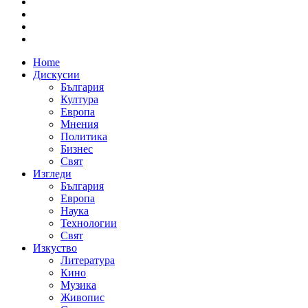
Home
Дискусии
България
Култура
Европа
Мнения
Политика
Бизнес
Свят
Изгледи
България
Европа
Наука
Технологии
Свят
Изкуство
Литература
Кино
Музика
Живопис