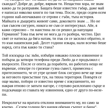
скандал? Добре де, добре, вярвам ти. Нещастни хора, не знам
какво да ти разправям. Бащата беше известен гъбар, даже май
е написал няколко книги по тая тема. После, преди седем-осем
години най-неочаквано се отрови с гъби, тъпа история.
Майката и дъщерята живеят сами, доколкото знам … Но не
съм съвсем сигурен, никога не съм се интересувал. Абе, я
кажи сериозно – ти наистина ли си решил да напущаш
Германия? Това пък вече не мога да го разбера, честно. Цял
свят се натиска да бяга натам, ти пък си се засилил обратно, и
то към нашенския рай. Десет години изкара, нали всичко беше
наред, сега пък какво ти стана?
Той изскърца със зъби, избъбри някакво плоско извинение и
побърза да затвори телефона преди Любо да е продължил с
въпросите. После се опита да поработи, но работата нещо не
вървеше, отвътре го гризеше гузна съвест, примесена с
притеснението, че от утре целият блок сигурно вече ще знае
за неговото присъствие тук, на тяхна територия. Повъртя се
още малко, побори се известно време с изкушението, но
накрая отново се запъти нагоре, с глупаво разхлопано сърце и
подскачащи из главата му извинения, едно от друго по-не­ле­
пи.
Некрологът на вратата отклони вниманието му, но само за
кратко. „Седем години без нашия обичан съпруг и баща“,