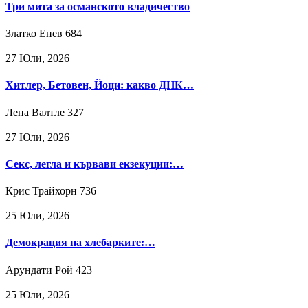
Три мита за османското владичество
Златко Енев
684
27 Юли, 2026
Хитлер, Бетовен, Йоци: какво ДНК…
Лена Валтле
327
27 Юли, 2026
Секс, легла и кървави екзекуции:…
Крис Трайхорн
736
25 Юли, 2026
Демокрация на хлебарките:…
Арундати Рой
423
25 Юли, 2026