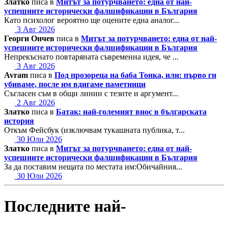
Златко
писа в
Митът за потурчването: една от най-
успешните исторически фалшификации в България
Като психолог вероятно ще оцените една аналог...
3 Авг 2026
Георги Ончев
писа в
Митът за потурчването: една от най-
успешните исторически фалшификации в България
Непрекъснато повтаряната съвременна идея, че ...
3 Авг 2026
Avram
писа в
Под прозореца на баба Тонка, или: първо ги
убиваме, после им вдигаме паметници
Съгласен съм в общи линии с тезите и аргумент...
2 Авг 2026
Златко
писа в
Батак: най-големият внос в българската
история
Откъм Фейсбук (изключвам тукашната публика, т...
30 Юли 2026
Златко
писа в
Митът за потурчването: една от най-
успешните исторически фалшификации в България
За да поставим нещата по местата им:Обичайния...
30 Юли 2026
Последните най-