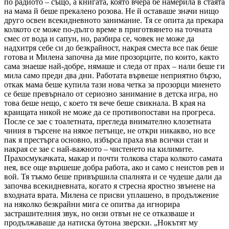
по радиото – също, а книгата, която вчера бе намерила в стаята
на мама й беше прекалено розова. Не й оставаше значи нищо
друго освен всекидневното занимание. Тя се опита да прекара
колкото се може по-дълго време в приготвянето на точната
смес от вода и сапун, но, разбира се, човек не може да
надхитря себе си до безкрайност, накрая сместа все пак беше
готова и Милена започна да мие прозорците, по които, както
сама знаеше най-добре, нямаше и следа от прах – нали беше ги
мила само преди два дни. Работата вървеше неприятно бързо,
откак мама беше купила тази нова четка за прозорци миенето
се беше превърнало от сериозно занимание в детска игра, но
това беше нещо, с което тя вече беше свикнала. В края на
краищата никой не може да се противопостави на прогреса.
После се зае с тоалетната, прегледа внимателно клозетната
чиния в търсене на някое петънце, не откри никакво, но все
пак я престърга основно, избърса праха във всички стаи и
накрая се зае с най-важното – чистенето на килимите.
Прахосмукачката, макар и почти толкова стара колкото самата
нея, все още вършеше добра работа, ако и само с неистов рев и
вой. Тя тъкмо беше привършила спалнята и се чудеше дали да
започва всекидневната, когато я стресна яростно звънене на
входната врата. Милена се присви уплашено, в продължение
на няколко безкрайни мига се опитва да игнорира
застрашителния звук, но онзи отвън не се отказваше и
продължаваше да натиска бутона зверски. „Нокътят му