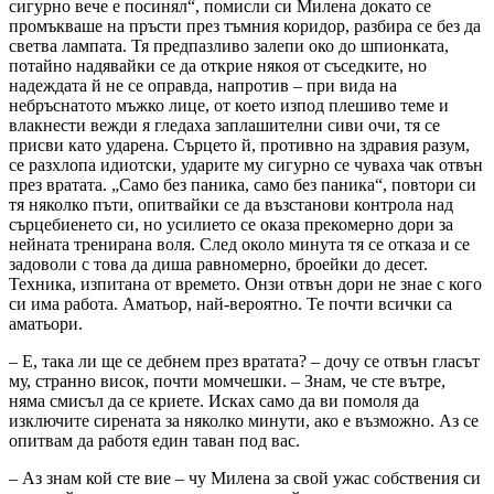
сигурно вече е посинял“, помисли си Милена докато се
промъкваше на пръсти през тъмния коридор, разбира се без да
светва лампата. Тя предпазливо залепи око до шпионката,
потайно надявайки се да открие някоя от съседките, но
надеждата й не се оправда, на­против – при вида на
небръснатото мъжко лице, от което изпод плешиво теме и
влакнести вежди я гледаха заплашителни сиви очи, тя се
присви като ударена. Сърцето й, противно на здравия разум,
се разхлопа идиотски, ударите му сигурно се чуваха чак отвън
през вратата. „Само без паника, само без паника“, повтори си
тя няколко пъти, опитвайки се да възстанови контрола над
сърцебиенето си, но усилието се оказа прекомерно дори за
нейната тренирана воля. След около минута тя се отказа и се
задоволи с това да диша равномерно, броейки до десет.
Техника, изпитана от времето. Онзи отвън дори не знае с кого
си има работа. Аматьор, най-вероятно. Те почти всички са
аматьори.
– Е, така ли ще се дебнем през вратата? – дочу се отвън гласът
му, странно висок, почти момчешки. – Знам, че сте вътре,
няма смисъл да се криете. Исках само да ви помоля да
изключите сирената за няколко минути, ако е възможно. Аз се
опитвам да работя един таван под вас.
– Аз знам кой сте вие – чу Милена за свой ужас собствения си