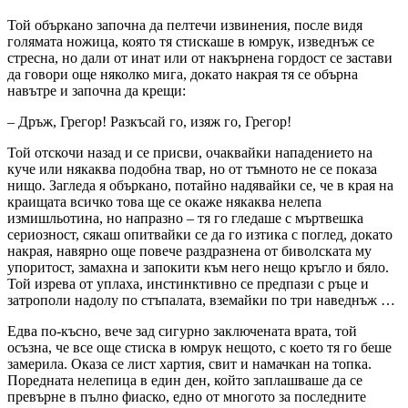
Той объркано започна да пелтечи извинения, после видя
голямата ножица, която тя стискаше в юмрук, изведнъж се
стресна, но дали от инат или от накърнена гордост се застави
да говори още няколко мига, докато накрая тя се обърна
навътре и започна да крещи:
– Дръж, Грегор! Разкъсай го, изяж го, Грегор!
Той отскочи назад и се присви, очаквайки нападението на
куче или някаква подобна твар, но от тъмното не се показа
нищо. Загледа я объркано, потайно надявайки се, че в края на
краищата всичко това ще се окаже някаква нелепа
измишльотина, но напразно – тя го гледаше с мъртвешка
сериозност, сякаш опитвайки се да го изтика с поглед, докато
накрая, навярно още повече раздразнена от биволската му
упоритост, замахна и запокити към него нещо кръгло и бяло.
Той изрева от уплаха, инстинктивно се предпази с ръце и
затрополи надолу по стъпалата, вземайки по три наведнъж …
Едва по-късно, вече зад сигурно заключената врата, той
осъзна, че все още стиска в юмрук нещото, с което тя го беше
замерила. Оказа се лист хартия, свит и намачкан на топка.
Поредната нелепица в един ден, който заплашваше да се
превърне в пълно фиаско, едно от многото за последните