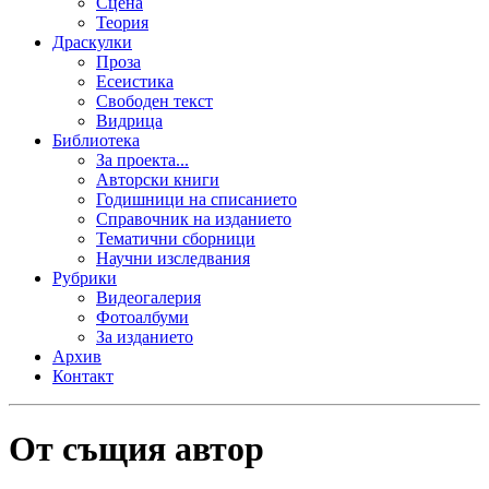
Сцена
Теория
Драскулки
Проза
Есеистика
Свободен текст
Видрица
Библиотека
За проекта...
Авторски книги
Годишници на списанието
Справочник на изданието
Тематични сборници
Научни изследвания
Рубрики
Видеогалерия
Фотоалбуми
За изданието
Архив
Контакт
От същия автор