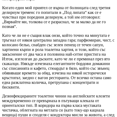
Когато един мой приятел се върна от болницата след третия
делириум тременс го попитали в „Под липата“ как се е
чувствал при поредния делириум, а той им отговорил:
„Вярвайте ми, толкова се е разраснал, че за малко да не го
позная“.
Като че ли не е същия влак онзи, който точно на минутата е
тръгнал от някоя централна западна гара; парфюмиран, чист, с
колосано бельо, снабден със зелен пенещ се течен сапун,
хартиени кърпи и рола тоалетна хартия, и този, който със
закъснение от два часа и половина най-сетне пристига на
Изток, изглозган до дъските, като че ли е преминал през ято
скакалци. Някъде изчезнаха елегантните бордови домакини
със списанията и кафето, стюардът в бяло, който със звънец
обявяваше времето за обяд, изчезна на някой исторически
кръстопът, заедно с вагон ресторанта. От всичко остана само
една разклатена количка, претрупана с концентрати и
бисквити.
Дезинфекцираните тоалетни чинии на английските клозети
междувременно се превърнаха в пътуващи клекала от
ориенталски тип. В коридора на първа класа мустаката
чистачка, облегната на метлата си (като току-що кацнала
вещица) пуши и споделя с кондуктора мисли за живота, а след