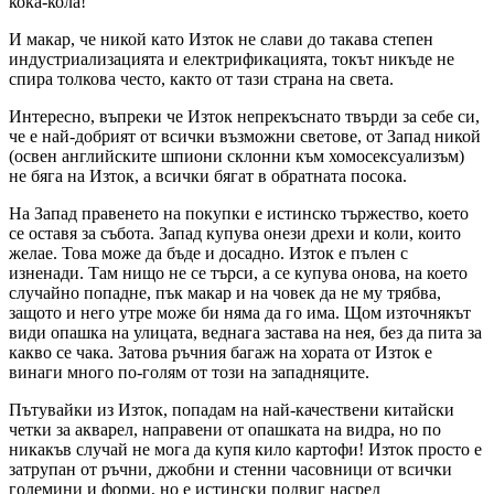
кока-кола!
И макар, че никой като Изток не слави до такава степен
индустриализацията и електрификацията, токът никъде не
спира толкова често, както от тази страна на света.
Интересно, въпреки че Изток непрекъснато твърди за себе си,
че е най-добрият от всички възможни светове, от Запад никой
(освен английските шпиони склонни към хомосексуализъм)
не бяга на Изток, а всички бягат в обратната посока.
На Запад правенето на покупки е истинско тържество, което
се оставя за събота. Запад купува онези дрехи и коли, които
желае. Това може да бъде и досадно. Изток е пълен с
изненади. Там нищо не се търси, а се купува онова, на което
случайно попадне, пък макар и на човек да не му трябва,
защото и него утре може би няма да го има. Щом източнякът
види опашка на улицата, веднага застава на нея, без да пита за
какво се чака. Затова ръчния багаж на хората от Изток е
винаги много по-голям от този на западняците.
Пътувайки из Изток, попадам на най-качествени китайски
четки за акварел, направени от опашката на видра, но по
никакъв случай не мога да купя кило картофи! Изток просто е
затрупан от ръчни, джобни и стенни часовници от всички
големини и форми, но е истински подвиг насред