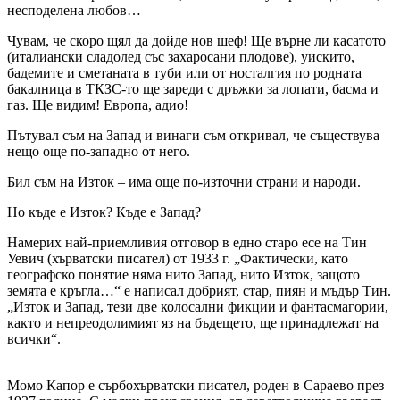
несподелена любов…
Чувам, че скоро щял да дойде нов шеф! Ще върне ли касатото
(италиански сладолед със захаросани плодове), уискито,
бадемите и сметаната в туби или от носталгия по родната
бакалница в ТКЗС-то ще зареди с дръжки за лопати, басма и
газ. Ще видим! Европа, адио!
Пътувал съм на Запад и винаги съм откривал, че съществува
нещо още по-западно от него.
Бил съм на Изток – има още по-източни страни и народи.
Но къде е Изток? Къде е Запад?
Намерих най-приемливия отговор в едно старо есе на Тин
Уевич (хърватски писател) от 1933 г. „Фактически, като
географско понятие няма нито Запад, нито Изток, защото
земята е кръгла…“ е написал добрият, стар, пиян и мъдър Тин.
„Изток и Запад, тези две колосални фикции и фантасмагории,
както и непреодолимият яз на бъдещето, ще принадлежат на
всички“.
Момо Капор е сърбохърватски писател, роден в Сараево през