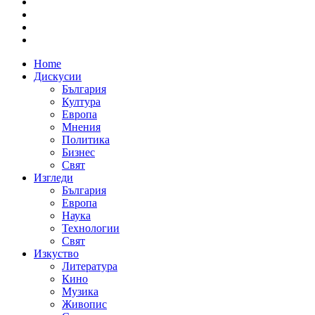
Home
Дискусии
България
Култура
Европа
Мнения
Политика
Бизнес
Свят
Изгледи
България
Европа
Наука
Технологии
Свят
Изкуство
Литература
Кино
Музика
Живопис