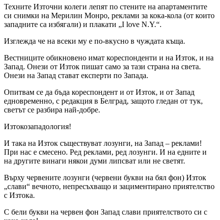
Техните Източни колеги лепят по стените на апартаментите
си снимки на Мерилин Монро, реклами за кока-кола (от които
западните са избягали) и плакати „I love N.Y.“.
Изглежда че на всеки му е по-вкусно в чуждата къща.
Вестниците обикновено имат кореспонденти и на Изток, и на
Запад. Онези от Изток пишат само за тази страна на света.
Онези на Запад стават експерти по Запада.
Опитвам се да бъда кореспондент и от Изток, и от Запад
едновременно, с редакция в Белград, защото гледан от тук,
светът се разбира най-добре.
Изтокозападология!
И така на Изток съществуват лозунги, на Запад – реклами!
При нас е смесено. Ред реклами, ред лозунги. И на едните и
на другите винаги някои думи липсват или не светят.
Върху червените лозунги (червени букви на бял фон) Изток
„слави“ вечното, непресъхващо и зациментирано приятелство
с Изтока.
С бели букви на червен фон Запад слави приятелството си с