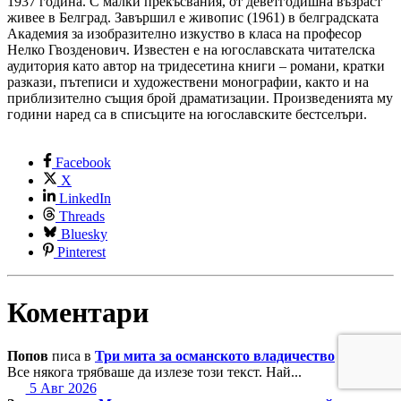
1937 година. С малки прекъсвания, от деветгодишна възраст
живее в Белград. Завършил е живопис (1961) в белградската
Академия за изобразително изкуство в класа на професор
Нелко Гвозденович. Известен е на югославската читателска
аудитория като автор на тридесетина книги – романи, кратки
разкази, пътеписи и художествени монографии, както и на
приблизително същия брой драматизации. Произведенията му
години наред са в списъците на югославските бестселъри.
Facebook
X
LinkedIn
Threads
Bluesky
Pinterest
Коментари
Попов
писа в
Три мита за османското владичество
Все някога трябваше да излезе този текст. Най...
5 Авг 2026