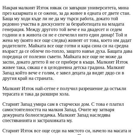
Накрая малкият Изток някак си завърши университета, мина
през казармата и се ожени, за да живее в едната от двете стаи.
Баща му ходи къде ли не да му търси работа, докато той
редовно участва в дискусиите за безработицата на младата
генерация. Между другото той вече е на двадесет и седем
години и в живота си не е спечелил нито един динар! Той и
жена му (която все още следва) живеят от това, което им дадат
родителите. Майката все още готви и кара сина си на средна
възраст да се облече по-топло, защото навън духа. Бащата дава
поредица от полезни съвети. Майката все още не може да
заспи, докато детето й не се прибере в къщи. Малкият Изток
живее така, сякаш е в целодневна детска градина. Малкият
Запад който вече е голям, е завел децата да видят дядо си в
другия край на страната.
Малкият Изток най-сетне е получил разрешение да остъкли
терасата и така да разшири хола.
Старият Запад умира сам в старчески дом. С това е платил
самостоятелността на малкия Запад. Очите му затваря
дежурната болногледачка. Малкият Запад наследява
спестяванията и застраховката му.
Старият Изток все още седи на мястото си, начело на масата и