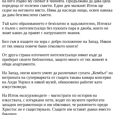
на него първо му сипват в чинията. Продължава да дава цяла
поредица от полезни съвети. Един ден малкият Изток ще
седне на неговото място. Няма да наследи нищо, освен навика
да дава безсмислени съвети.
Тъй като образованието е безплатно и задължително, Изтокът
е пълен с интелектуалци без пукната пара в джоба, които не
знаят какво да правят с натрупаните знания.
Бил съм в къщите на хора с добро положение на Запад. Някои
от тях имаха повече бани отколкото книги!
От друга страна източните интелектуалци нямат къде да
приберат своите библиотеки, защото много от тях живеят в
общи апартаменти.
На Запад, онези които умеят да различават супата „Кембъл“ на
витрината на супермаркета от същата такава камара консерви
на Анди Уорхол в някой музей, обикновено работят като
изкуствоведи.
На Изток екскурзоводите – магистрати по история на
изкуствата, с изтъркани пети, водят по музеите пребогати
западни неграмотници и им обясняват, че разпятието преди
Христос не е съществувало. Същите им оставят дъвки вместо
бакшиш.