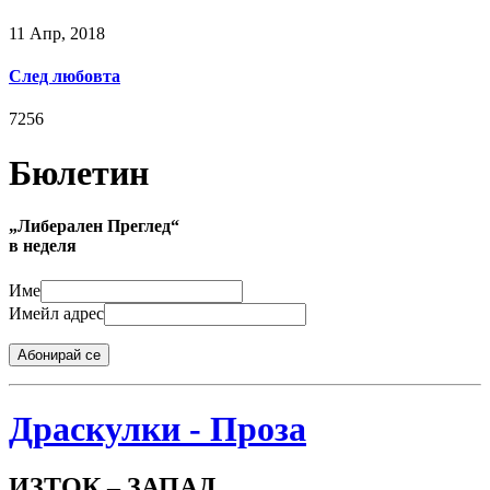
11 Апр, 2018
След любовта
7256
Бюлетин
„Либерален Преглед“
в неделя
Име
Имейл адрес
Абонирай се
Драскулки - Проза
ИЗТОК – ЗАПАД