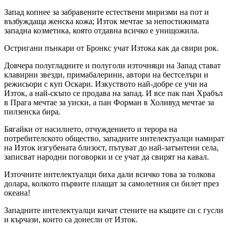
Запад копнее за забравените естествени миризми на пот и
възбуждаща женска кожа; Изток мечтае за непостижимата
западна козметика, която отдавна всичко е унищожила.
Остригани пънкари от Бронкс учат Изтока как да свири рок.
Довчера полугладните и полуголи източняци на Запад стават
клавирни звезди, примабалерини, автори на бестселъри и
режисьори с куп Оскари. Изкуството най-добре се учи на
Изток, а най-скъпо се продава на запад. И все пак пан Храбъл
в Прага мечтае за уиски, а пан Форман в Холивуд мечтае за
пилзенска бира.
Бягайки от насилието, отчуждението и терора на
потребителското общество, западните интелектуалци намират
на Изток изгубената близост, пътуват до най-затънтени села,
записват народни поговорки и се учат да свирят на кавал.
Източните интелектуалци биха дали всичко това за толкова
долара, колкото първите плащат за самолетния си билет през
океана!
Западните интелектуалци кичат стените на къщите си с гусли
и кърчази, които са донесли от Изток.