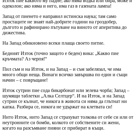
Изток пие каквото му падне; ако няма водка или бира, може и
одеколон; ако няма и него, има газ в газената лампа!
Запад от пиенето е направил истинска наука; там само
простаците не знаят най-добрите години на гроздобер,
дългото и рафинирано пътуване на виното от аперитива до
дижестива.
На Запад обикновено всеки плаща своето питие.
Бедният Изток (точно защото е беден) вика: „Какво пие
кръчмата? Аз черпя!“
Пил съм и на Изток, и на Запад – и съм забелязал, че има
много общи неща. Винаги всичко завършва по един и същи
начин – с повръщане!
Изток сутрин пие сода бикарбонат или зелева чорба; Запад –
шумящи таблетки „Алка Селтцер“. И на Изток, и на Запад
сутрин се кълнат, че никога в живота си няма да глътнат ни
капка. Разбира се, никога не удържат на клетвата си!
Нито Изток, нито Запад се страхуват толкова от себе си или от
неутронните си бомби, колкото от собствените си жени,
когато на разсъмване пияни се прибират в къщи.