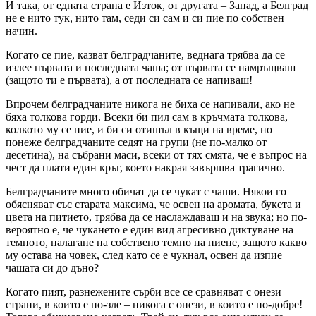
И така, от едната страна е Изток, от другата – Запад, а Белград
не е нито тук, нито там, седи си сам и си пие по собствен
начин.
Когато се пие, казват белградчаните, веднага трябва да се
излее първата и последната чаша; от първата се намръщваш
(защото ти е първата), а от последната се напиваш!
Впрочем белградчаните никога не биха се напивали, ако не
бяха толкова горди. Всеки би пил сам в кръчмата толкова,
колкото му се пие, и би си отишъл в къщи на време, но
понеже белградчаните седят на групи (не по-малко от
десетина), на събрани маси, всеки от тях смята, че е въпрос на
чест да плати един кръг, което накрая завършва трагично.
Белградчаните много обичат да се чукат с чаши. Някои го
обясняват със старата максима, че освен на аромата, букета и
цвета на питието, трябва да се наслаждаваш и на звука; но по-
вероятно е, че чукането е един вид агресивно диктуване на
темпото, налагане на собствено темпо на пиене, защото какво
му остава на човек, след като се е чукнал, освен да изпие
чашата си до дъно?
Когато пият, разнежените сърби все се сравняват с онези
страни, в които е по-зле – никога с онези, в които е по-добре!