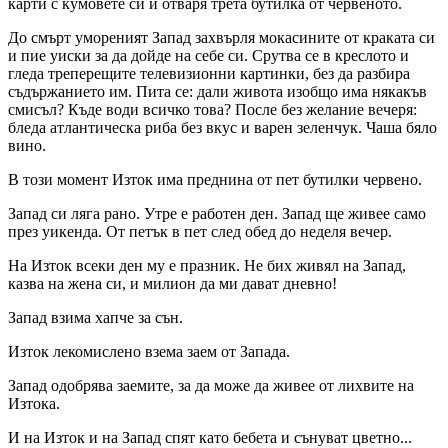
карти с кумовете си и отваря трета бутилка от червеното.
До смърт умореният Запад захвърля мокасините от краката си
и пие уиски за да дойде на себе си. Срутва се в креслото и
гледа треперещите телевизионни картинки, без да разбира
съдържанието им. Пита се: дали живота изобщо има някакъв
смисъл? Къде води всичко това? После без желание вечеря:
бледа атлантическа риба без вкус и варен зеленчук. Чаша бяло
вино.
В този момент Изток има преднина от пет бутилки червено.
Запад си ляга рано. Утре е работен ден. Запад ще живее само
през уикенда. От петък в пет след обед до неделя вечер.
На Изток всеки ден му е празник. Не бих живял на Запад,
казва на жена си, и милион да ми дават дневно!
Запад взима хапче за сън.
Изток лекомислено взема заем от Запада.
Запад одобрява заемите, за да може да живее от лихвите на
Изтока.
И на Изток и на Запад спят като бебета и сънуват цветно...