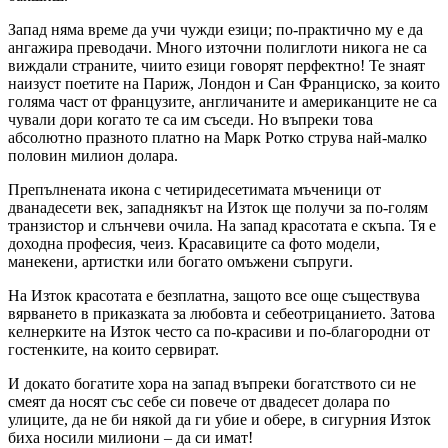
Запад няма време да учи чужди езици; по-практично му е да
ангажира преводачи. Много източни полиглоти никога не са
виждали страните, чиито езици говорят перфектно! Те знаят
наизуст поетите на Париж, Лондон и Сан Франциско, за които
голяма част от французите, англичаните и американците не са
чували дори когато те са им съседи. Но въпреки това
абсолютно празното платно на Марк Ротко струва най-малко
половин милион долара.
Препълнената икона с четиридесетимата мъченици от
дванадесети век, западнякът на Изток ще получи за по-голям
транзистор и слънчеви очила. На запад красотата е скъпа. Тя е
доходна професия, чеиз. Красавиците са фото модели,
манекени, артистки или богато омъжени съпруги.
На Изток красотата е безплатна, защото все още съществува
вярването в приказката за любовта и себеотрицанието. Затова
келнерките на Изток често са по-красиви и по-благородни от
гостенките, на които сервират.
И докато богатите хора на запад въпреки богатството си не
смеят да носят със себе си повече от двадесет долара по
улиците, да не би някой да ги убие и обере, в сигурния Изток
биха носили милиони – да си имат!