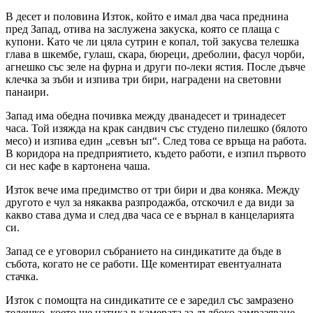
В десет и половина Изток, който е имал два часа преднина
пред Запад, отива на заслужена закуска, която се плаща с
купони. Като че ли цяла сутрин е копал, той закусва телешка
глава в шкембе, гулаш, скара, бюреци, дреболии, фасул чорби,
агнешко със зеле на фурна и други по-леки ястия. После дъвче
клечка за зъби и изпива три бири, наградени на световни
панаири.
Запад има обедна почивка между дванадесет и тринадесет
часа. Той изяжда на крак сандвич със студено пилешко (бялото
месо) и изпива един „севън ъп“. След това се връща на работа.
В коридора на предприятието, където работи, е изпил първото
си нес кафе в картонена чаша.
Изток вече има предимство от три бири и два коняка. Между
другото е чул за някаква разпродажба, отскочил е да види за
какво става дума и след два часа се е върнал в канцеларията
си.
Запад се е уговорил събранието на синдикатите да бъде в
събота, когато не се работи. Ще коментират евентуалната
стачка.
Изток с помощта на синдикатите се е заредил със замразено
телешко, което ще натика в камерата за дълбоко замразяване.