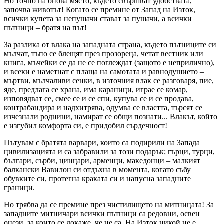
Но точно на онова място, където свършват удобствата,
започва животът! Когато се премине от Запад на Изток,
всички купета за непушачи стават за пушачи, а всички
пътници – братя на път!
За разлика от влака на западната страна, където пътниците си
мълчат, тъпо се блещят през прозореца, четат вестник или
книга, мъчейки се да не се поглеждат (защото е неприлично),
и всеки е наметнат с плаща на самотата и равнодушието –
мъртви, мълчаливи сенки, в източния влак се разговаря, пие,
яде, предлага се храна, има караници, играе се комар,
изповядват се, смее се и се спи, купува се и се продава,
контрабандира и надхитрява, одумва се властта, търсят се
изчезнали роднини, намират се общи познати... Влакът, който
е изгубил комфорта си, е придобил сърдечност!
Пътувам с братята варвари, които са подирили на Запада
цивилизацията и са забравили за този подарък; гърци, турци,
българи, сърби, цинцари, арменци, македонци – малкият
балкански Вавилон си отдъхна в момента, когато събу
обувките си, протегна краката си и напусна западните
граници.
Но трябва да се премине през чистилището на митницата! За
западните митничари всички пътници са редовни, освен
онези, за които се докаже, че не са. На Изток никой не е