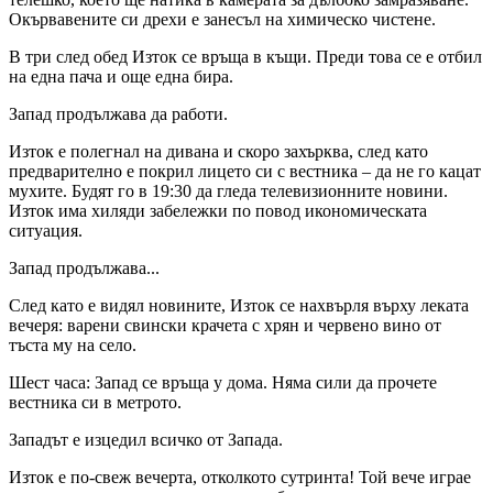
Окървавените си дрехи е занесъл на химическо чистене.
В три след обед Изток се връща в къщи. Преди това се е отбил
на една пача и още една бира.
Запад продължава да работи.
Изток е полегнал на дивана и скоро захърква, след като
предварително е покрил лицето си с вестника – да не го кацат
мухите. Будят го в 19:30 да гледа телевизионните новини.
Изток има хиляди забележки по повод икономическата
ситуация.
Запад продължава...
След като е видял новините, Изток се нахвърля върху леката
вечеря: варени свински крачета с хрян и червено вино от
тъста му на село.
Шест часа: Запад се връща у дома. Няма сили да прочете
вестника си в метрото.
Западът е изцедил всичко от Запада.
Изток е по-свеж вечерта, отколкото сутринта! Той вече играе