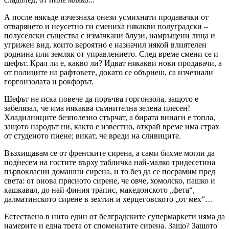
А после някъде изчезнаха онези усмихнати продавачки от
отварянето и неусетно ги смениха някакви полуградски –
полуселски същества с измачкани блузи, намръщени лица и
угрижен вид, които вероятно е назначил някой влиятелен
роднина или земляк от управлението. След време смени се и
шефът. Крал ли е, какво ли? Идват някакви нови продавачи, а
от полиците на рафтовете, докато се обърнеш, са изчезнали
горгонзолата и рокфорът.
Шефът не иска повече да поръчва горгонзола, защото е
забелязал, че има някаква съмнителна зелена плесен!
Хладилниците безполезно стърчат, а бирата винаги е топла,
защото народът ни, както е известно, открай време има страх
от студеното пиене; викат, че вреди на сливиците.
Възхищавам се от френските сирена, а сами бихме могли да
поднесем на гостите върху табличка най-малко тридесетина
първокласни домашни сирена, и то без да се посрамим пред
света: от онова прясното сирене, че овче, хомолско, пашко и
кашкавал, до най-финия трапис, македонското „фета“,
далматинското сирене в зехтин и херцеговското „от мех“…
Естествено в нито един от белградските супермаркети няма да
намерите и една трета от споменатите сирена. Защо? Защото