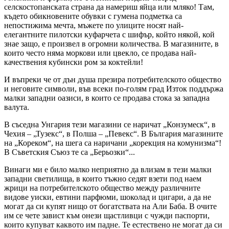
селскостопанската страна да намериш яйца или мляко! Там,
където обикновените обувки с гумена подметка са
непостижима мечта, мъжете по улиците носят най-
елегантните пилотски куфарчета с шифър, който някой, кой
знае защо, е произвел в огромни количества. В магазините, в
които често няма моркови или цвекло, се продава най-
качествения кубински ром за коктейли!
И въпреки че от дън душа презира потребителското общество
и неговите символи, във всеки по-голям град Изток поддържа
малки западни оазиси, в които се продава стока за западна
валута.
В съседна Унгария тези магазини се наричат „Конзумеск“, в
Чехия – „Тузекс“, в Полша – „Певекс“. В България магазините
на „Кореком“, на шега са наричани „корекция на комунизма“!
В Съветския Съюз те са „Берьозки“...
Винаги ми е било малко неприятно да влизам в тези малки
западни светилища, в които тъжно седят взети под наем
жрици на потребителското общество между различните
видове уиски, евтини парфюми, шоколад и цигари, а да не
могат да си купят нищо от богатствата на Али Баба. В очите
им се чете завист към онези щастливци с чужди паспорти,
които купуват каквото им падне. Те естествено не могат да си