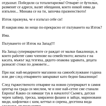
отдъхнат. Победили са тоталитаризма! Отварят се бутилки,
разменят се адреси, валят обещания, които никой няма да
изпълни... Минава се на ти, започва празненството!
Изток празнува, че е излъгал себе си!
И накрая има ли нещо по-прекрасно от пътуването на Изток?
Има.
Пътуването от Изток на Запад!!!
На Запад супермаркетите се раждат от малки бакалници, в
които работят само членове на семейството; жената е на
касата, мъжът зад тезгяха, дядото опакова здравата, децата
разнасят стоки по домовете...
При нас най-модерните магазини на самообслужване година
или две след отварянето завършват като бедни бакалници!
След тържественото отваряне на новия супермаркет в самия
център на града си мислим, че и ние най-сетне сме станали
Европа! Какво си нямаше тук в началото! Сьомга, датски
черен хайвер, треска, замразени фазани и зайци, мариновани
миди, кифлички с ким, кетчъп и сирена, десетина вида
сладолед, от пиле мляко...