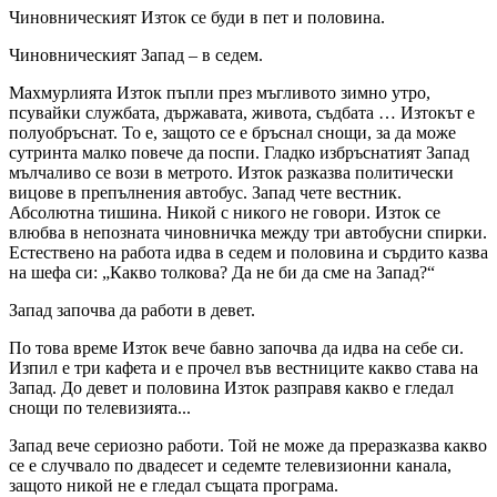
Чиновническият Изток се буди в пет и половина.
Чиновническият Запад – в седем.
Махмурлията Изток пъпли през мъгливото зимно утро,
псувайки службата, държавата, живота, съдбата … Изтокът е
полуобръснат. То е, защото се е бръснал снощи, за да може
сутринта малко повече да поспи. Гладко избръснатият Запад
мълчаливо се вози в метрото. Изток разказва политически
вицове в препълнения автобус. Запад чете вестник.
Абсолютна тишина. Никой с никого не говори. Изток се
влюбва в непозната чиновничка между три автобусни спирки.
Естествено на работа идва в седем и половина и сърдито казва
на шефа си: „Какво толкова? Да не би да сме на Запад?“
Запад започва да работи в девет.
По това време Изток вече бавно започва да идва на себе си.
Изпил е три кафета и е прочел във вестниците какво става на
Запад. До девет и половина Изток разправя какво е гледал
снощи по телевизията...
Запад вече сериозно работи. Той не може да преразказва какво
се е случвало по двадесет и седемте телевизионни канала,
защото никой не е гледал същата програма.