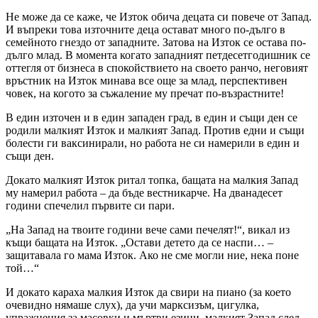
Не може да се каже, че Изток обича децата си повече от Запад.
И въпреки това източните деца остават много по-дълго в
семейното гнездо от западните. Затова на Изток се остава по-
дълго млад. В момента когато западният петдесетгодишник се
оттегля от бизнеса в спокойствието на своето ранчо, неговият
връстник на Изток минава все още за млад, перспективен
човек, на когото за съжаление му пречат по-възрастните!
В един източен и в един западен град, в един и същи ден се
родили малкият Изток и малкият Запад. Против едни и същи
болести ги ваксинирали, но работа не си намерили в един и
същи ден.
Докато малкият Изток ритал топка, бащата на малкия Запад
му намерил работа – да бъде вестникарче. На дванадесет
години спечелил първите си пари.
„На Запад на твоите години вече сами печелят!“, викал из
къщи бащата на Изток. „Остави детето да се наспи… –
защитавала го мама Изток. Ако не сме могли ние, нека поне
той…“
И докато караха малкия Изток да свири на пиано (за което
очевидно нямаше слух), да учи марксизъм, цигулка,
упражнения за масовки и мъртви езици, малкият Запад след