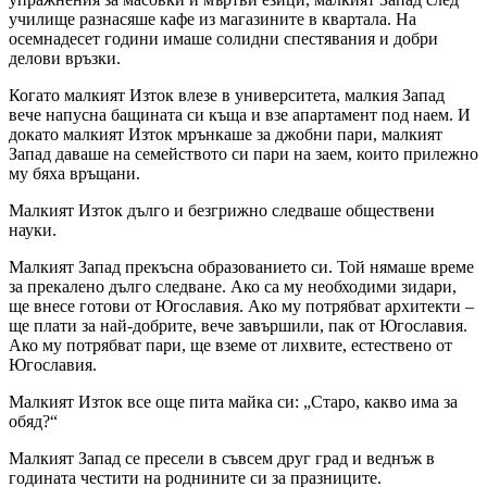
училище разнасяше кафе из магазините в квартала. На
осемнадесет години имаше солидни спестявания и добри
делови връзки.
Когато малкият Изток влезе в университета, малкия Запад
вече напусна бащината си къща и взе апартамент под наем. И
докато малкият Изток мрънкаше за джобни пари, малкият
Запад даваше на семейството си пари на заем, които прилежно
му бяха връщани.
Малкият Изток дълго и безгрижно следваше обществени
науки.
Малкият Запад прекъсна образованието си. Той нямаше време
за прекалено дълго следване. Ако са му необходими зидари,
ще внесе готови от Югославия. Ако му потрябват архитекти –
ще плати за най-добрите, вече завършили, пак от Югославия.
Ако му потрябват пари, ще вземе от лихвите, естествено от
Югославия.
Малкият Изток все още пита майка си: „Старо, какво има за
обяд?“
Малкият Запад се пресели в съвсем друг град и веднъж в
годината честити на роднините си за празниците.