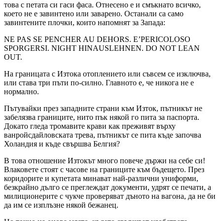
това с петата си гаси фаса. Отнесено е и смъкнато всичко,
което не е завинтено или заварено. Останали са само
завинтените плочки, които напомнят за Запада:
NE PAS SE PENCHER AU DEHORS. E’PERICOLOSO
SPORGERSI. NIGHT HINAUSLEHNEN. DO NOT LEAN
OUT.
На границата с Изтока отоплението или съвсем се изключва,
или става три пъти по-силно. Главното е, че никога не е
нормално.
Пътувайки през западните страни към Изток, пътникът не
забелязва границите, нито пък някой го пита за паспорта.
Докато гледа тромавите крави как преживят върху
ванройсдайловската трева, пътникът се пита къде започва
Холандия и къде свършва Белгия?
В това отношение Изтокът много повече държи на себе си!
Влаковете стоят с часове на границите към бъдещето. През
коридорите и купетата минават най-различни униформи,
безкрайно дълго се преглеждат документи, удрят се печати, а
милиционерите с чукче проверяват дъното на вагона, да не би
да им се изплъзне някой бежанец.