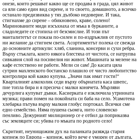
онези, които решават какво ще се продава в града, цял живот
са яли само един вид сирене, и то своето, домашното, а всичко
останало предизвиква у тях дълбоко недоверие. И така,
стигнахме до сирене – обикновено, краве, солено!
Маринованите миди изсъхнаха от мъка в бурканите, а
сладоледите се стопиха от безсмислие. И този път
манталитетът се показа по-силен и по-издръжлив от пустото
ни желание да стигнем света. Асортиментът полека се свежда
до основните артикули: хляб, сланина, консерви и сухи ребра.
Върху стъклата, които някога блестяха от чистота, се натрупва
сивкавия слой на посивелия ни живот. Машината за мелене на
кафе естествено не работи. Мели си сам! До касата цяла
сутрин махленското бостанско плашило от чисто любопитство
контролира кой какво купува. „Значи пак имат гости!“
Кварталният алкохолик седи върху обърнатата каса швепс,
пие топла бира и я пресича с малки конячета. Мърляви
дечурлига купуват дъвки. Касиерката е изключила утринната
музика; прави помен на покойната си баба на село. Усамотена
хлебарка пътува върху малкия глобус портокал. Всички сме
едно семейство. Няма пушена сьомга, нито словенско
пенливо. Дежурният милиционер се е отбил да поприказва
със земляците си; убива го мъката по родното село!
Скритият, неунищожим дух на паланката разяжда стария
копнеж по Европа – копнеж, който вече е уморен от дългата,