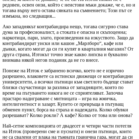
редовен, освен онзи, който с неистови мъки докаже, че е, но и
тогава върху него остава сянката на съмнението; Този път се
измъкна, но следващия...
Ако западнякът контрабандира нещо, тогава сигурно става
дума за професионалист, а стоката е опасна и скъпоценна;
наркотици, пари, злато, произведения на изкуството. Защо да
контрабандират уиски или кашон „Марлборо“, кафе или
дънки, когато могат да си ги купят в кварталния магазин? От
друга страна, Изтокът точно знае какво липсва и буквално
внимава някой негов поданик да не го внесе.
Понеже на Изток е забранено всичко, което не е изрично
разрешено, влаковете са истински движещи се контрабандни
университети, а всички пътници към светлото бъдеще стават
близки съучастници за разлика от западняците, които по
време на пътуването никога не се сприятеляват. Започва
прастаро надиграване с митницата – игра на жмичка,
интелигентност и хазарт. Купето се превръща в пътуващ
обменен пункт, борса на страха и надеждата. Колко обувки
разрешават? Колко рокли? А кафе? Колко от това или онова?
Най-сетне композицията от двадесет и четири части потегля
на Изток (проверени сме и пуснати) и онези пътници, които
не са свалени от влака на тъмната гранична гара, могат да си