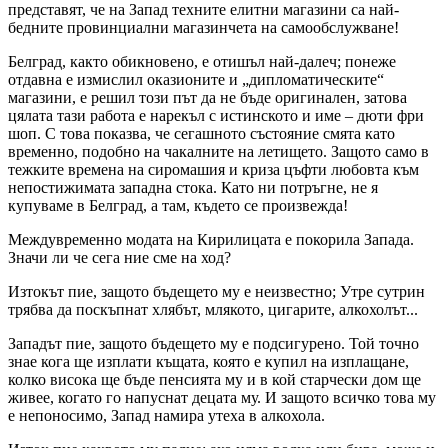
представят, че на Запад техните елитни магазини са най-
бедните провинциални магазинчета на самообслужване!
Белград, както обикновено, е отишъл най-далеч; понеже
отдавна е измислил оказионите и „дипломатическите“
магазини, е решил този път да не бъде оригинален, затова
цялата тази работа е нарекъл с истинското и име – дюти фри
шоп. С това показва, че сегашното състояние смята като
временно, подобно на чакалните на летището. Защото само в
тежките времена на сиромашия и криза цъфти любовта към
непостижимата западна стока. Като ни потръгне, не я
купуваме в Белград, а там, където се произвежда!
Междувременно модата на Кирилицата е покорила Запада.
Значи ли че сега ние сме на ход?
Изтокът пие, защото бъдещето му е неизвестно; Утре сутрин
трябва да поскъпнат хлябът, млякото, цигарите, алкохолът...
Западът пие, защото бъдещето му е подсигурено. Той точно
знае кога ще изплати къщата, която е купил на изплащане,
колко висока ще бъде пенсията му и в кой старчески дом ще
живее, когато го напуснат децата му. И защото всичко това му
е непоносимо, Запад намира утеха в алкохола.