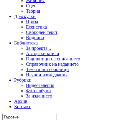
Живопис
Сцена
Теория
Драскулки
Проза
Есеистика
Свободен текст
Видрица
Библиотека
За проекта...
Авторски книги
Годишници на списанието
Справочник на изданието
Тематични сборници
Научни изследвания
Рубрики
Видеогалерия
Фотоалбуми
За изданието
Архив
Контакт