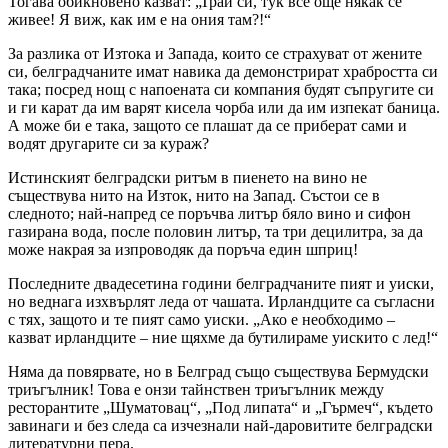
Тогава обикновено казват: „Трай си, тук все още някак се
живее! Я виж, как им е на ония там?!“
За разлика от Изтока и Запада, които се страхуват от жените
си, белградчаните имат навика да демонстрират храбростта си
така; посред нощ с напоената си компания будят съпругите си
и ги карат да им варят кисела чорба или да им изпекат баница.
А може би е така, защото се плашат да се приберат сами и
водят другарите си за кураж?
Истинският белградски ритъм в пиенето на вино не
съществува нито на Изток, нито на Запад. Състои се в
следното; най-напред се поръчва литър бяло вино и сифон
газирана вода, после половин литър, та три децилитра, за да
може накрая за изпроводяк да поръча един шприц!
Последните двадесетина години белградчаните пият и уиски,
но веднага изхвърлят леда от чашата. Ирландците са съгласни
с тях, защото и те пият само уиски. „Ако е необходимо –
казват ирландците – ние щяхме да бутилираме уискито с лед!“
Няма да повярвате, но в Белград също съществува Бермудски
триъгълник! Това е онзи тайнствен триъгълник между
ресторантите „Шуматовац“, „Под липата“ и „Гърмеч“, където
завинаги и без следа са изчезнали най-даровитите белградски
литературни пера.