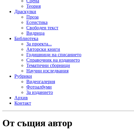
Сцена
Теория
Драскулки
Проза
Есеистика
Свободен текст
Видрица
Библиотека
За проекта...
Авторски книги
Годишници на списанието
Справочник на изданието
Тематични сборници
Научни изследвания
Рубрики
Видеогалерия
Фотоалбуми
За изданието
Архив
Контакт
От същия автор