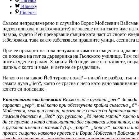
Threads
Bluesky
Pinterest
Съвсем непреднамерено и случайно Борис Мойсеевич Вайсман 
надзор влизаха и алкохолиците) не знаеше истинското име на то
пазара, където Йеб прекарваше същинската част от своето ежед
забелязваха, така както забелязваха прашните улици, есенната 
Прочее прякорът на това ненужно и самотно същество идваше о
си походка на път за дърварника на Гьолското училище. Там т
носеха ядене и ракия. Храната Йеб поделяше с плъховете, но р
шапка, с която и зиме, и лете не се разделяше.
На кого и на какво Йеб туряше ножа? – никой не разбра, пък 
самата дума „йеб“, която се срасна с него като едно заклинан
когато си поискаше.
Етимологическа бележка:
Възможно е думата „йеб“ да води с
вариант „yep“, тъй като при обеззвучена крайна съгласна „б“ –
Мойсеевич, макар и евреин, никога не е стигал до Британските
ломския диалект в „йеб“ (ср. руското „ёб твою мать!“ както 
да се приеме и като споменатите две славянски заклинания, и
в руската именна система? (Ср. „барс“, „борсук“, както и инд
прост: същото, каквото правеше и Борис Мойсеевич Вайсман в 
заводи в страната – кехлибарена перла в короната на родната