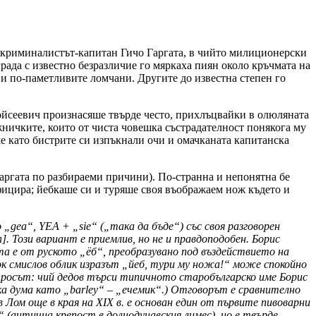
 криминалистът-капитан Гичо Гаргата, в чийто милиционерски
града с известно безразличие го мяркаха пиян около кръчмата на
 и по-паметливите ломчани. Другите до известна степен го
Мойсеевич произнасяше твърде често, прихлъцвайки в олюляната
жничките, които от чиста човешка състрадателност понякога му
ше като бистрите си изпъкнали очи и омачканата капитанска
Гаргата по разбираеми причини). По-странна и непонятна бе
ифицира; йебкаше си и туряше своя въображаем нож където и
gea“, YEA + „sie“ („така да бъде“) със своя разговорен
]. Този вариант е приемлив, но не и правдоподобен. Борис
та е от руското „ёб“, преобразувано под въздействието на
бок смислов облик изразът „йеб, тури му ножа!“ може спокойно
ъпросът: чий дедов търси типичното старобългарско име Борис
ивка дума като „barley“ – „ечемик“.) Отговорът е сравнително
Лом още в края на ХIХ в. е основан един от първите пивоварни
 (антична крепост в долнодунавския лимес), но е твърде