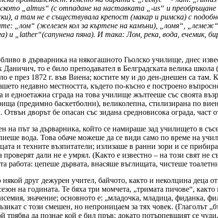
ското „аlmus“ (с отпадане на наставката „-us“ и преобръщане в
ски), а там не е съществувала крепост (макар и римска) с подоб
ите: „лом“ (железен кол за къртене на камъни), „ломя“, „лемеж
уга) и „lather“(сапунена пяна). И така: Лом, река, вода, ечемик,
бливо в дърварника на някогашното Гьолско училище, днес извес
 Даничич, то е било преподавател в Белградската велика школа 
о е през 1872 г. във Виена; костите му и до ден-днешен са там. 
 нашето недавно местността, където по-късно е построено въпросн
а и едноетажна сграда на това училище жълтееше със своята въз
грища (предимно баскетболни), великолепна, стилизирана по виен
 Отвън дворът бе опасан със зидана средновисока ограда, част от
 на път за дърварника, който се намираше зад училището в съсе
пиеше вода. Това обаче можеше да се види само по време на учи
ецата и техните възпитатели; излизаше в ранни зори и се прибир
 проверят дали не е умрял. (Както е известно – на този свят не 
 работа: цепеше дървата, внасяше въглищата, чистеше тоалетнит
някой друг дежурен учител, байчото, както и неколцина деца от 
езон на годината. Те бяха три момчета, „тримата пичове“, както
лисемия, значение; основното е: „младочка, младица, фиданка, фи
ъзикат с този смешен, но непроницаем за тях човек. (Глаголът „б
й трябва да познае кой е бил пръв; докато потърпевшият се чуди