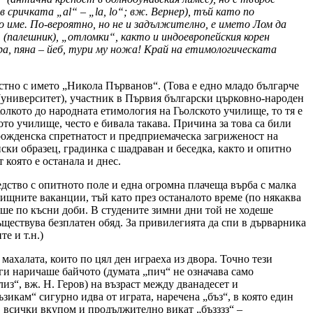
 сричката „аl“ – „la, lo“; вж. Вернер), тъй като по
но име. По-вероятно, но не и задължително, е името Лом да
“ (палешник), „отломки“, както и индоевропейския корен
 бира, пяна – йеб, тури му ножа! Край на етимологическата
тно с името „Никола Първанов“. (Това е едно младо българче
(университет), участник в Първия български църковно-народен
Колкото до народната етимология на Гьолското училище, то тя е
ото училище, често е бивала такава. Причина за това са били
рожденска спретнатост и предприемаческа загриженост на
ски образец, градинка с шадраван и беседка, както и опитно
 която е останала и днес.
дство с опитното поле и една огромна плачеща върба с малка
лищните ваканции, тъй като през останалото време (по някаква
аше по късни доби. В студените зимни дни той не ходеше
съществува безплатен обяд. За привилегията да спи в дърварника
е и т.н.)
махалата, които по цял ден играеха из двора. Точно тези
 ги наричаше байчото (думата „пич“ не означава само
лиз“, вж. Н. Геров) на възраст между дванадесет и
ъзикам“ сигурно идва от играта, наречена „бъз“, в която един
, всички вкупом и продължително викат „бъзззз“ –