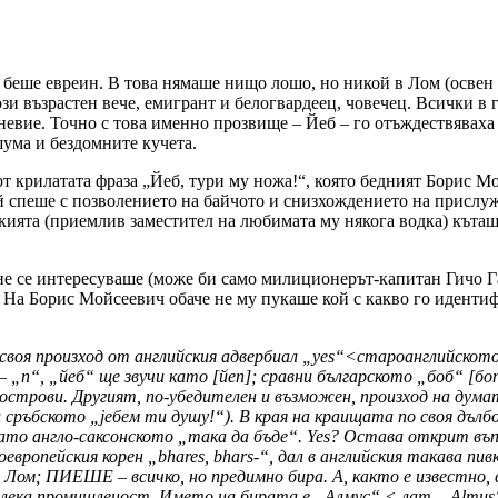
беше евреин. В това нямаше нищо лошо, но никой в Лом (освен
зи възрастен вече, емигрант и белогвардеец, човечец. Всички в 
невие. Точно с това именно прозвище – Йеб – го отъждествяваха
шума и бездомните кучета.
т крилатата фраза „Йеб, тури му ножа!“, която бедният Борис 
ой спеше с позволението на байчото и снизхождението на прислу
акията (приемлив заместител на любимата му някога водка) къта
и не се интересуваше (може би само милиционерът-капитан Гичо 
ие. На Борис Мойсеевич обаче не му пукаше кой с какво го идент
воя произход от английския адвербиал „yes“<староанглийското „
 „п“, „йеб“ ще звучи като [йеп]; сравни българското „боб“ [боп
 острови. Другият, по-убедителен и възможен, произход на дума
и сръбското „jебем ти душу!“). В края на краищата по своя дъл
 като англо-саксонското „така да бъде“. Yes? Остава открит в
оевропейския корен „bhares, bhars-“, дал в английския такава п
Лом; ПИЕШЕ – всичко, но предимно бира. А, както е известно, в 
 лека промишленост. Името на бирата е „Алмус“ < лат. „Almus“