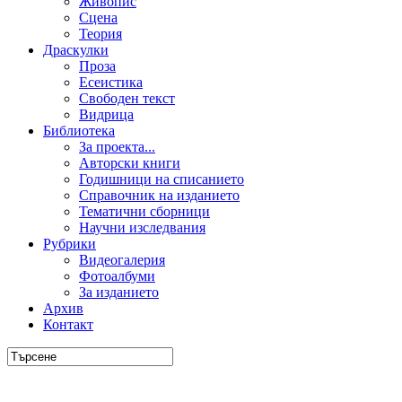
Живопис
Сцена
Теория
Драскулки
Проза
Есеистика
Свободен текст
Видрица
Библиотека
За проекта...
Авторски книги
Годишници на списанието
Справочник на изданието
Тематични сборници
Научни изследвания
Рубрики
Видеогалерия
Фотоалбуми
За изданието
Архив
Контакт