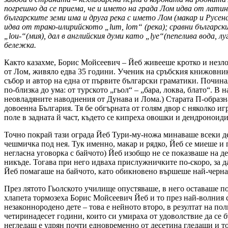
погрешно да се приема, че и името на града Лом идва от латин
българските земи има и друга река с името Лом (макар и Русен
идва от трако-илирийското „lum, lom“ (река); сравни българск
„lou-“(мия), дал в английския думи като „lye“(пепелива вода, л
бележка.
Както казахме, Борис Мойсеевич – Йеб живееше кротко и незло
от Лом, живяло едва 35 години. Ученик на сръбския книжовник
събор и автор на една от първите български граматики. Починал
по-близка до ума: от турското „гьол“ – „бара, локва, блато“. В
неовладяните наводнения от Дунава и Лома.) Старата П-образн
довоенна България. Тя бе обгърната от голям двор с няколко и
поле в задната й част, където се кипреха овошки и дендроноиди.
Точно покрай тази ограда Йеб Тури-му-ножа минаваше всеки ден
чешмичка под нея. Тук именно, макар и рядко, Йеб се миеше и 
негласна уговорка с байчото) Йеб изобщо не се показваше на д
никъде. Тогава при него идваха прислужничките по-скоро, за да
Йеб помагаше на байчото, като обикновено вършеше най-черната
През лятото Гьолското училище опустяваше, в него оставаше по 
хлапета тормозеха Борис Мойсеевич Йеб и то през най-волния с
незаконнородено дете – това е нейното второ, в резултат на по
четиринадесет години, които си умираха от удоволствие да се б
негледащ е удрян почти едновременно от десетина гледащи и то