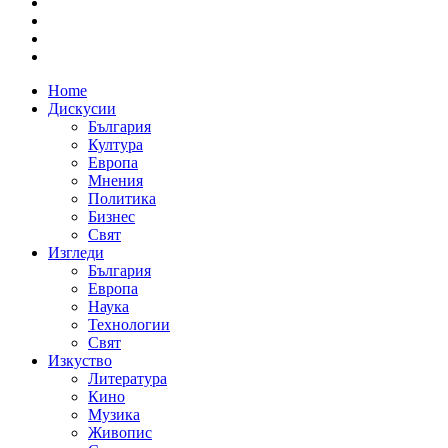
Home
Дискусии
България
Култура
Европа
Мнения
Политика
Бизнес
Свят
Изгледи
България
Европа
Наука
Технологии
Свят
Изкуство
Литература
Кино
Музика
Живопис