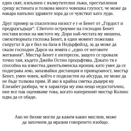
един свят, изпълнен с възмутителни лъжи, престъпления
срещу истината и толкова много човешка глупост, че може да
накара напълно здравите хора да се чувстват като луди.
Друг пример за спасителна низост е г-н Бенет от „Гордост и
предразсъдъци“. Сбитото остроумие на господин Бенет
поставя всеки на мястото му. Дори най-честата му мишена,
смехотворната госпожа Бенет, в един момент пожелава
съпругът ѝ да е бил на бала в Недърфийлд, за да може да
свали господин Дарси на земята с „едно от неговите
жегвания“. Мистър Бенет е интересен, защото се проваля
точно там, където Джейн Остин процъфтява. Докато тя е
способна на известна джентълменска ирония, като умее да се
подиграва
леко
, запазвайки дистанция и привързаност, мистър
Бенет, умен човек, който е подвластен на абсурда, не може да
не бъде толкова прям. И ако в крайна сметка дъщеря му
Елизабет разбира, че в характера му има нещо недостатъчно,
ние все пак оценяваме това, когато напереният мистър Колинс
идва да се обади.
Ако не бихме могли да кажем какво мислим, може
да започнем да мразим говоренето изобщо.