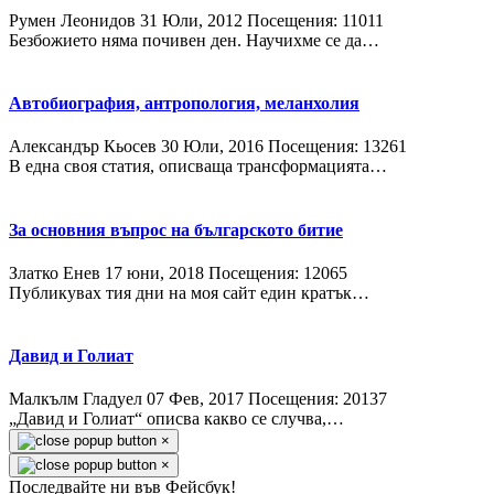
Румен Леонидов
31 Юли, 2012
Посещения: 11011
Безбожието няма почивен ден. Научихме се да…
Автобиография, антропология, меланхолия
Александър Кьосев
30 Юли, 2016
Посещения: 13261
В една своя статия, описваща трансформацията…
За основния въпрос на българското битие
Златко Енев
17 юни, 2018
Посещения: 12065
Публикувах тия дни на моя сайт един кратък…
Давид и Голиат
Малкълм Гладуел
07 Фев, 2017
Посещения: 20137
„Давид и Голиат“ описва какво се случва,…
×
×
Последвайте ни във Фейсбук!