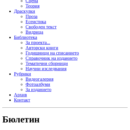
Сцена
Теория
Драскулки
Проза
Есеистика
Свободен текст
Видрица
Библиотека
За проекта...
Авторски книги
Годишници на списанието
Справочник на изданието
Тематични сборници
Научни изследвания
Рубрики
Видеогалерия
Фотоалбуми
За изданието
Архив
Контакт
Бюлетин