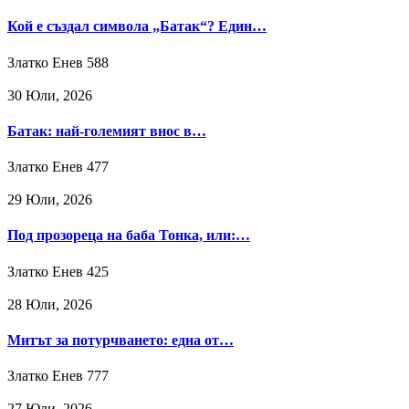
Кой е създал символа „Батак“? Един…
Златко Енев
588
30 Юли, 2026
Батак: най-големият внос в…
Златко Енев
477
29 Юли, 2026
Под прозореца на баба Тонка, или:…
Златко Енев
425
28 Юли, 2026
Митът за потурчването: една от…
Златко Енев
777
27 Юли, 2026