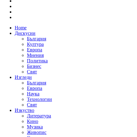
Home
Дискусии
България
Култура
Европа
Мнения
Политика
Бизнес
Свят
Изгледи
България
Европа
Наука
Технологии
Свят
Изкуство
Литература
Кино
Музика
Живопис