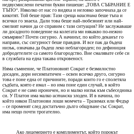
недвусмислени печатни букви пишеше: „ТОВА СЪБРАНИЕ Е
ТЪПО“. Няколко от нас го видяха и неловко започнаха да се
кикотят. Той беше прав: Тази среща
наистина
беше тъпа и
всички го знаеха. Дали това беше най-любезният или най-
смелият начин да се справим с тази ситуация? Не заслужаваше
ли досадното поведение на колегата ми някакво по-нежно
смъмряне? Почти сигурно. А начинът, по който деканът го
направи, със сигурност беше правдив. И все пак да бъдеш
низък, означава да бъдеш леко неблагороден; по дефиниция
добродетелите са самото благородство. Вие смалявате себе си
в службата на една такава откровеност.
Няма съмнение, че Платоновият Сократ е безмилостно
досаден, дори несимпатичен – освен всичко друго, сигурно
това е поне една от причините, поради които го е сполетяла
съдбата, която е имал – но има поне един случай, в който
Сократ е не само ироничен, но и малко низък към събеседника
си. У Платон има малко
истински
злодеи. И в начина, по
който някои Платонови лоши момчета – Тразимах или Федър
– се променят след достатъчно дълго общуване със Сократ,
има нещо почти трогателно.
Ако лицемерието е комплиментът, който порокът