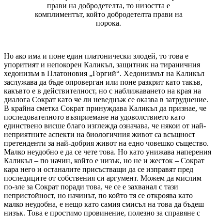
прави на добродетелта, то низостта е
комплиментът, който добродетелта прави на
порока.
Но ако има и поне един платонически злодей, то това е
упоритият и непокорен Каликъл, защитник на тираничния
хедонизъм в Платоновия „Горгий“. Хедонизмът на Каликъл
заслужава да бъде опроверган или поне разкрит като такъв,
какъвто е в действителност, но с наближаването на края на
диалога Сократ като че ли неведнъж се оказва в затруднение.
В крайна сметка Сократ принуждава Каликъл да признае, че
последователното възприемане на удоволствието като
единствено висше благо изглежда означава, че някои от най-
неприятните аспекти на биологичния живот са всъщност
претенденти за най-добрия живот на едно човешко същество.
Малко неудобно е да се чете това. Но като унижава наперения
Каликъл – по начин, който е низък, но не и жесток – Сократ
кара него и останалите присъстващи да се изправят пред
последиците от собствения си аргумент. Можем да мислим
по-зле за Сократ поради това, че се е захванал с тази
непристойност, но начинът, по който тя се откроява като
малко неудобна, е нещо като самия смисъл на това да бъдеш
низък. Това е простимо провинение, полезно за справяне с