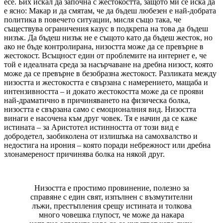
есе. Бих искал да започна с жестокостта, защото ми се иска да
е ясно: Макар и да смятам, че да бъдеш любезен е най-добрата
политика в повечето ситуации, мисля също така, че
съществува ограничения казус в подкрепа на това да бъдеш
низък. Да бъдеш низък не е същото като да бъдеш жесток, но
ако не бъде контролирана, низостта може да се превърне в
жестокост. Всъщност един от проблемите на интернет е, че
той е идеалната среда за насърчаване на дребна низост, която
може да се превърне в безобразна жестокост. Разликата между
низостта и жестокостта е свързана с намерението, мащаба и
интензивността – и докато жестокостта може да се прояви
най-драматично в причиняването на физическа болка,
низостта е свързана само с емоционалния вид. Низостта
винаги е насочена към друг човек. Тя е начин да се каже
истината – за Аристотел истинността от този вид е
добродетел, заобиколена от излишъка на самохвалство и
недостига на ирония – която поради небрежност или дребна
злонамереност причинява болка на някой друг.
Низостта е простимо провинение, полезно за
справяне с един свят, изпълнен с възмутителни
лъжи, престъпления срещу истината и толкова
много човешка глупост, че може да накара