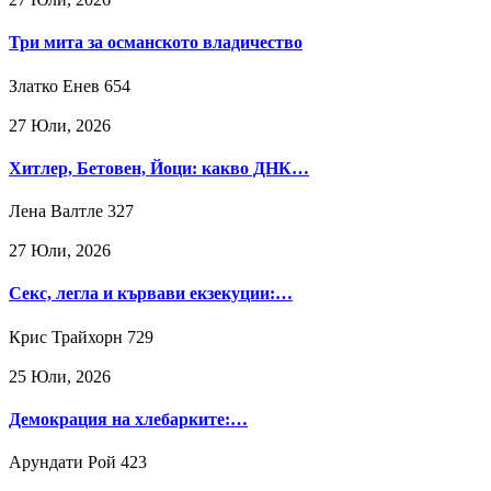
Три мита за османското владичество
Златко Енев
654
27 Юли, 2026
Хитлер, Бетовен, Йоци: какво ДНК…
Лена Валтле
327
27 Юли, 2026
Секс, легла и кървави екзекуции:…
Крис Трайхорн
729
25 Юли, 2026
Демокрация на хлебарките:…
Арундати Рой
423