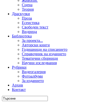
Живопис
Сцена
Теория
Драскулки
Проза
Есеистика
Свободен текст
Видрица
Библиотека
За проекта...
Авторски книги
Годишници на списанието
Справочник на изданието
Тематични сборници
Научни изследвания
Рубрики
Видеогалерия
Фотоалбуми
За изданието
Архив
Контакт