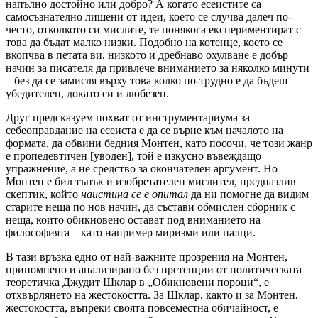
напълно достойно или добро? А когато есеистите са
самосъзнателно лишени от идеи, което се случва далеч по-
често, отколкото си мислите, те понякога експериментират с
това да бъдат малко низки. Подобно на котенце, което се
вкопчва в петата ви, низкото и дребнаво охулване е добър
начин за писателя да привлече вниманието за няколко минути
– без да се замисля върху това колко по-трудно е да бъдеш
убедителен, докато си и любезен.
Друг предсказуем похват от инструментариума за
себеоправдание на есеиста е да се върне към началото на
формата, да обвини бедния Монтен, като посочи, че този жанр
е пропедевтичен [уводен], той е изкусно въвеждащо
упражнение, а не средство за окончателен аргумент. Но
Монтен е бил тънък и изобретателен мислител, предпазлив
скептик, който
наистина се е опитал
да ни помогне да видим
старите неща по нов начин, да състави обмислен сборник с
неща, които обикновено остават под вниманието на
философията – като например миризми или палци.
В тази връзка едно от най-важните прозрения на Монтен,
припомнено и анализирано без претенции от политическата
теоретичка Джудит Шклар в „Обикновени пороци“, е
отхвърлянето на жестокостта. За Шклар, както и за Монтен,
жестокостта, въпреки своята повсеместна обичайност, е