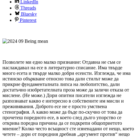
LinkedIn
Threads
Bluesky
Pinterest
Позволете ми едно малко признание: Отдавна не съм се
наслаждавал на есе в литературно списание. Има твърде
много есета и твърде малко добри есеисти. Изглежда, че има
истинско объркване относно това дали стилът може да
прикрие фундаменталната липса на любопитство, дали
достатъчно изобретателната проза може да заличи отказа от
мислене. (Не може.) Дори опитни писатели изглежда не
разпознават какво е интересно в собствените им мисли и
преживявания. Доброто есе не е просто умствена
стенография. А какво може да бъде по-скучно от това да
прочетеш поредното есе, в което след дълго упорство се
открива поредна причина да се подкрепи общоприетото
мнение? Колко често всъщност сте изненадани от нещо, което
четете – дори от поредния дребнав „аргумент против“ нещо