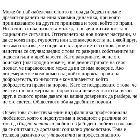
Може би най-забележителното в това да бъдеш низък е
драматизирането на една взаимна динамика, при която
принизяването на другите принизява и този, който го прави.
Но точно затова низостта може да насърчи интимността в
социалните ситуации. Оттеглянето на нов познат настрани, за
да се коментира глупостта или злонамереността на някой друг,
не само показва, че споделяте възприятието за онова, което
наистина се случва; заедно с това то разкрива собствените ви
недостатъци и дребнавости. Като разкривате, че не сте
бойскаут [благородно момче], вие демонстрирате на своя
познат, че парадоксално може да ви се има доверие. Ако
лицемерието е комплиментът, който порокът прави на
добродетелта, то низостта е комплиментът, който
добродетелта прави на порока. Като се поздравявате с това, че
не
сте станали жертва на порока или невежеството на някой
друг, в същото време давате на вашия довереник да разбере, че
не сте светец. Обществото обича дребните пороци.
Освен това съществува един вид фалшива професионална
любезност, която е недопустима и всъщност е различна от
това да бъдеш
истински
любезен. Да бъдеш любезен означава
да се опитваш да доставиш социално удоволствие. Това е
толкова различно от
учтивостта
на професионалното