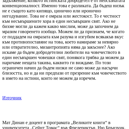
задължение, колкото истинската добродетел е от неосъзнатата
конвенционалност. Именно това е разликата. Да бъдеш низък
не е същото като кипящо, цинично или иронично
негодувание. Това не е омраза или жестокост. То е честност
към несъвършените хора в един несъвършен свят. Ако не
бихме могли да кажем какво мислим, може да започнем да
мразим говоренето изобщо. Можем ли да признаем, че когато
се поддадем на омразата към разума и изгубим всякакъв вкус
към противопоставяне на това, което намираме за невярно
или отвратително, мизантропията няма да закъснее? Ако
искаме да бъдем добродетелни любители на човечеството в
един несъвършен човешки свят, понякога трябва да можем да
наричаме нещата такива, каквито ги виждаме. По този
ограничен начин да бъдем низки не само може да насърчи
близостта, но и да ни предпази от презрение към човечеството
в името на истини, които не можем да изречем.
Източник
Мат Динан е доцент в програмата „Великите книги“ в
университета „Сейнт Томас“ във Фредериктън, Ню Брънзуик,