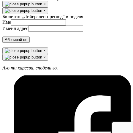
×
×
Бюлетин „Либерален преглед“ в неделя
Име
Имейл адрес
Абонирай се
×
×
Ако ти харесва, сподели го.