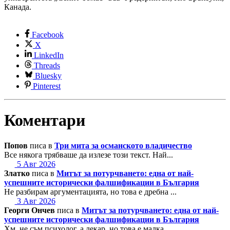
Канада.
Facebook
X
LinkedIn
Threads
Bluesky
Pinterest
Коментари
Попов
писа в
Три мита за османското владичество
Все някога трябваше да излезе този текст. Най...
5 Авг 2026
Златко
писа в
Митът за потурчването: една от най-
успешните исторически фалшификации в България
Не разбирам аргументацията, но това е дребна ...
3 Авг 2026
Георги Ончев
писа в
Митът за потурчването: една от най-
успешните исторически фалшификации в България
Хм, не съм психолог, а лекар, но това е малка...