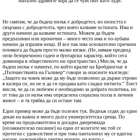
напълно здравите хора да се чувстват като луди.
Не смятам, че да бъдеш низък е добродетел, но низостта е
свързана с добродетелта, чрез която казваме истината. Има и
други начини да казваме истината. Можем да бъдем
предпазливи или иронични – много често има и по-хубави
начини да изразим нещо. И все пак има основателни причини
понякога да бъдем просто малко низки. (Не, нямам предвид
онзи безпричинно гаден и бунтарски характер, който сега
доминира в общественото ни пространство.) Мисля, че да
бъдеш низък е начинът, по който кралят на Бробдингнаг в
„Пътешествията на Гъливер“ говори за опасните възгледи:
„Защото на човек може да му бъде позволено да държи отрови
в килера си, но не и да ги продава като сладки питиета.“ Тоест
мисля, че да си любезен е необходимо за добрата политика, но
от това да си
низък
има определена социална полза в личния
живот – и тя трябва да си остане там.
Един пример може да бъде полезен тук. Веднъж седях до един
декан на важна и много дълга университетска среща. По
време на продължителна и досадна джеремиада
[оплаквателско писание] на един от колегите ми той се
протегна с удоволствие и при това панталонът му се вдигна
нагоре, разкривайки цветни чорапи, на които с