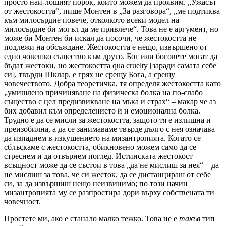
просто най-лошият порок, който можем да проявим. „Ужасът
от жестокостта“, пише Монтен в „За разговора“, „ме подтиква
към милосърдие повече, отколкото всеки модел на
милосърдие би могъл да ме привлече“. Това не е аргумент, но
може би Монтен би искал да посочи, че жестокостта не
подлежи на обсъждане. Жестокостта е нещо, извършено от
едно човешко същество към друго. Бог или боговете могат да
бъдат жестоки, но жестокостта qua cruelty [заради самата себе
си], твърди Шклар, е грях не срещу Бога, а срещу
човечеството. Добра теоретичка, тя определя жестокостта като
„умишлено причиняване на физическа болка на по-слабо
същество с цел предизвикване на мъка и страх“ – макар че аз
бих добавил към определението ѝ и емоционална болка.
Трудно е да се мисли за жестокостта, защото тя е излишна и
преизобилна, а да се занимаваме твърде дълго с нея означава
да изпаднем в изкушението на мизантропията. Когато се
сблъскаме с жестокостта, обикновено можем само да се
стреснем и да отвърнем поглед. Истинската жестокост
всъщност може да се състои в това „да не мислиш за нея“ – да
не мислиш за това, че си жесток, да се дистанцираш от себе
си, за да извършиш нещо неизвинимо; по този начин
мизантропията му се разпростира дори върху собствената ти
човечност.
Простете ми, ако е станало малко тежко. Това не е
такъв
тип