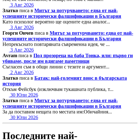
3 Авг 2026
Златко
писа в
Митът за потурчването: една от най-
успешните исторически фалшификации в България
Като психолог вероятно ще оцените една аналог...
3 Авг 2026
Георги Ончев
писа в
Митът за потурчването: една от най-
успешните исторически фалшификации в България
Непрекъснато повтаряната съвременна идея, че ...
3 Авг 2026
Avram
писа в
Под прозореца на баба Тонка, или: първо ги
убиваме, после им вдигаме паметници
Съгласен съм в общи линии с тезите и аргумент...
2 Авг 2026
Златко
писа в
Батак: най-големият внос в българската
история
Откъм Фейсбук (изключвам тукашната публика, т...
30 Юли 2026
Златко
писа в
Митът за потурчването: една от най-
успешните исторически фалшификации в България
За да поставим нещата по местата им:Обичайния...
30 Юли 2026
Последните най-