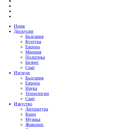
Home
Дискусии
България
Култура
Европа
Мнения
Политика
Бизнес
Свят
Изгледи
България
Европа
Наука
Технологии
Свят
Изкуство
Литература
Кино
Музика
Живопис