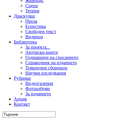
Живопис
Сцена
Теория
Драскулки
Проза
Есеистика
Свободен текст
Видрица
Библиотека
За проекта...
Авторски книги
Годишници на списанието
Справочник на изданието
Тематични сборници
Научни изследвания
Рубрики
Видеогалерия
Фотоалбуми
За изданието
Архив
Контакт