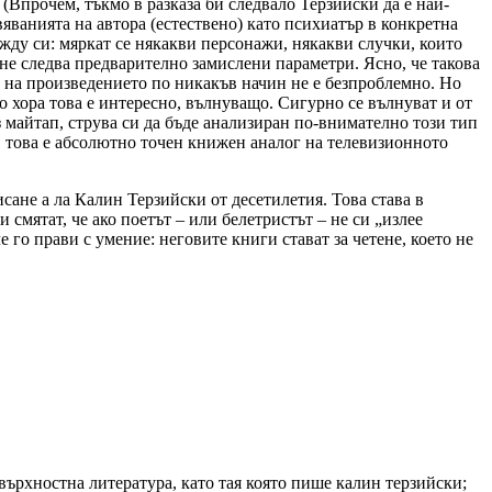
 (Впрочем, тъкмо в разказа би следвало Терзийски да е най-
вяванията на автора (естествено) като психиатър в конкретна
жду си: мяркат се някакви персонажи, някакви случки, които
т не следва предварително замислени параметри. Ясно, че такова
 на произведението по никакъв начин не е безпроблемно. Но
ого хора това е интересно, вълнуващо. Сигурно се вълнуват и от
 майтап, струва си да бъде анализиран по-внимателно този тип
а, това е абсолютно точен книжен аналог на телевизионното
сане а ла Калин Терзийски от десетилетия. Това става в
смятат, че ако поетът – или белетристът – не си „излее
че го прави с умение: неговите книги стават за четене, което не
върхностна литература, като тая която пише калин терзийски;