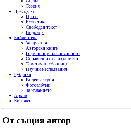
Сцена
Теория
Драскулки
Проза
Есеистика
Свободен текст
Видрица
Библиотека
За проекта...
Авторски книги
Годишници на списанието
Справочник на изданието
Тематични сборници
Научни изследвания
Рубрики
Видеогалерия
Фотоалбуми
За изданието
Архив
Контакт
От същия автор