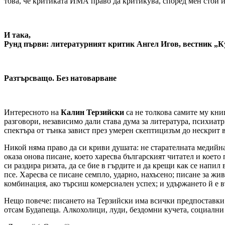
това, че критиката ИМА право да критикува, според мен стои и
И така,
Рунд първи: литературният критик Ангел Игов, вестник „Ку
Разтърсващо. Без натоварване
Интересното на
Калин Терзийски
са не толкова самите му кни
разговори, независимо дали става дума за литература, психиат
спектъра от тънка завист през умерен скептицизъм до нескрит в
Никой няма право да си криви душата: не старателната медийна
оказа онова писане, което харесва българският читател и което 
си раздира ризата, да се бие в гърдите и да крещи как се напи
псе. Харесва се писане семпло, ударно, нахъсено; писане за жив
комбинация, ако търсиш комерсиален успех; и удържането й е в
Нещо повече: писането на Терзийски има всички предпоставки и
отсам Будапеща. Алкохолици, луди, бездомни кучета, социални