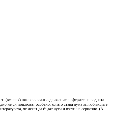
за (все пак) някакво реално движение в сферите на родната
идно не си поплюват особено, когато става дума за любимците
итературата, че искат да бъдат чути и взети на сериозно. (А