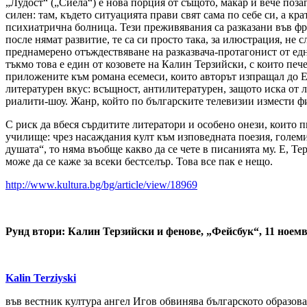
„Лудост“ („Сиела“) е нова порция от същото, макар и вече поза
силен: там, където ситуацията прави свят сама по себе си, а к
психиатрична болница. Тези преживявания са разказани във фр
после нямат развитие, те са си просто така, за илюстрация, не 
преднамерено отъждествяване на разказвача-протагонист от ед
тъкмо това е един от козовете на Калин Терзийски, с които пече
приложените към романа есемеси, които авторът изпращал до Ел
литературен вкус: всъщност, антилитературен, защото иска от 
риалити-шоу. Жанр, който по българските телевизии измести ф
С риск да вбеся сърдитите литератори и особено онези, които п
училище: чрез насаждания култ към изповедната поезия, големит
душата“, то няма въобще какво да се чете в писанията му. Е, Тер
може да се каже за всеки бестселър. Това все пак е нещо.
http://www.kultura.bg/bg/article/view/18969
Рунд втори: Калин Терзийски и фенове, „Фейсбук“, 11 ноемв
Kalin Terziyski
във вестник култура ангел Игов обвинява българското образова