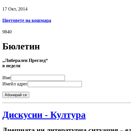
17 Окт, 2014
Цветовете на кошмара
9840
Бюлетин
„Либерален Преглед“
в неделя
Име
Имейл адрес
Абонирай се
Дискусии - Култура
Днешната ни литературна ситуация – е