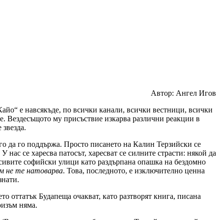
Автор: Ангел Игов
Кайо“ е навсякъде, по всички канали, всички вестници, всички
те. Вездесъщото му присъствие изкарва различни реакции в
 звезда.
ого да го поддържа. Просто писането на Калин Терзийски се
У нас се харесва патосът, харесват се силните страсти: някой да
по сивите софийски улици като раздърпана опашка на бездомно
ем не те натоварва
. Това, последното, е изключително ценна
знати.
то оттатък Будапеща очакват, като разтворят книга, писана
ризъм няма.