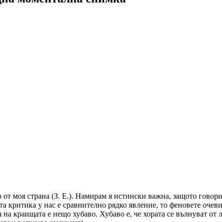
т моя страна (З. Е.). Намирам я истински важна, защото говори 
та критика у нас е сравнително рядко явление, то феновете очев
 на краищата е нещо хубаво. Хубаво е, че хората се вълнуват от л