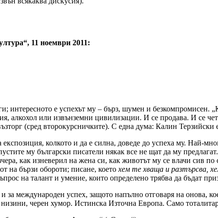
звън всякаква дискусия).
лтура“, 11 ноември 2011:
ги; интересното е успехът му – бърз, шумен и безкомпромисен. „
рия, алкохол или извънземни цивилизации. И се продава. И се че
ъзторг (сред второкурсничките). С една дума: Калин Терзийски е
 експозиция, колкото и да е силна, доведе до успеха му. Най-мн
пустите му български писатели някак все не щат да му предлагат. 
л вчера, как изневерил на жена си, как животът му се влачи сив 
от на бързи обороти; писане, което
хем те хваща и разтърсва, х
ъпрос на талант и умение, които определено трябва да бъдат при
 за международен успех, защото напълно отговаря на онова, кое
 низини, черен хумор. Истинска Източна Европа. Само тоталита