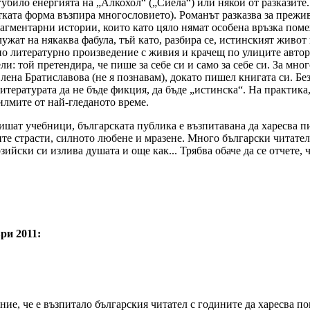
губило енергията на „Алкохол“ („Сиела“) или някои от разказите.
ратката форма възпира многословието). Романът разказва за прежи
агментарни истории, които като цяло нямат особена връзка поме
служат на някаква фабула, тъй като, разбира се, истинският живо
но литературно произведение с живия и крачещ по улиците автор
ли: той претендира, че пише за себе си и само за себе си. За мн
ена Братиславова (не я познавам), докато пишел книгата си. Без
литературата да не бъде фикция, да бъде „истинска“. На практик
илмите от най-гледаното време.
ишат учебници, българската публика е възпитавана да харесва пи
е страсти, силното любене и мразене. Много български читатели 
зийски си излива душата и още как... Трябва обаче да се отчете, 
ри 2011:
ние, че е възпитало българския читател с годините да харесва по