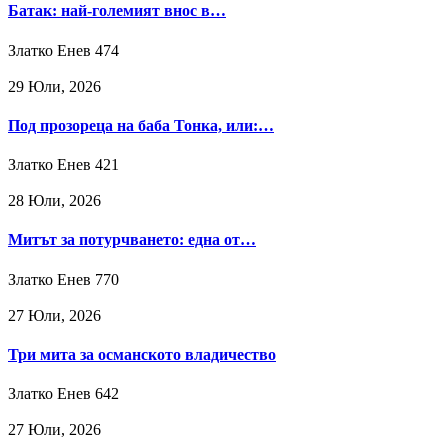
Батак: най-големият внос в…
Златко Енев
474
29 Юли, 2026
Под прозореца на баба Тонка, или:…
Златко Енев
421
28 Юли, 2026
Митът за потурчването: една от…
Златко Енев
770
27 Юли, 2026
Три мита за османското владичество
Златко Енев
642
27 Юли, 2026