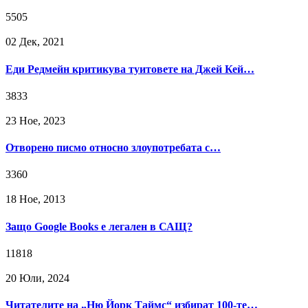
5505
02 Дек, 2021
Еди Редмейн критикува туитовете на Джей Кей…
3833
23 Ное, 2023
Отворено писмо относно злоупотребата с…
3360
18 Ное, 2013
Защо Google Books е легален в САЩ?
11818
20 Юли, 2024
Читателите на „Ню Йорк Таймс“ избират 100-те…