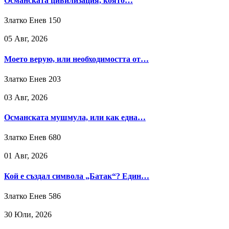
Османската цивилизация, която…
Златко Енев
150
05 Авг, 2026
Моето верую, или необходимостта от…
Златко Енев
203
03 Авг, 2026
Османската мушмула, или как една…
Златко Енев
680
01 Авг, 2026
Кой е създал символа „Батак“? Един…
Златко Енев
586
30 Юли, 2026