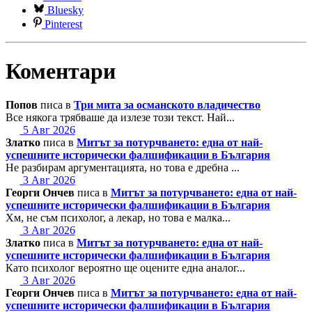
Bluesky
Pinterest
Коментари
Попов
писа в
Три мита за османското владичество
Все някога трябваше да излезе този текст. Най...
5 Авг 2026
Златко
писа в
Митът за потурчването: една от най-
успешните исторически фалшификации в България
Не разбирам аргументацията, но това е дребна ...
3 Авг 2026
Георги Ончев
писа в
Митът за потурчването: една от най-
успешните исторически фалшификации в България
Хм, не съм психолог, а лекар, но това е малка...
3 Авг 2026
Златко
писа в
Митът за потурчването: една от най-
успешните исторически фалшификации в България
Като психолог вероятно ще оцените една аналог...
3 Авг 2026
Георги Ончев
писа в
Митът за потурчването: една от най-
успешните исторически фалшификации в България