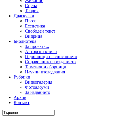
Живопис
Сцена
Теория
Драскулки
Проза
Есеистика
Свободен текст
Видрица
Библиотека
За проекта...
Авторски книги
Годишници на списанието
Справочник на изданието
Тематични сборници
Научни изследвания
Рубрики
Видеогалерия
Фотоалбуми
За изданието
Архив
Контакт