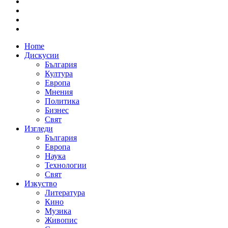
Home
Дискусии
България
Култура
Европа
Мнения
Политика
Бизнес
Свят
Изгледи
България
Европа
Наука
Технологии
Свят
Изкуство
Литература
Кино
Музика
Живопис