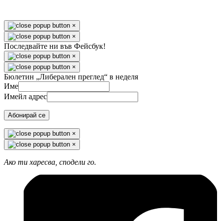
×
×
Последвайте ни във Фейсбук!
×
×
Бюлетин „Либерален преглед“ в неделя
Име
Имейл адрес
Абонирай се
×
×
Ако ти харесва, сподели го.