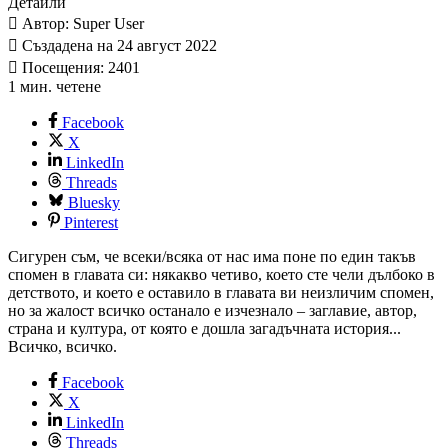
Детайли
Автор: Super User
Създадена на 24 август 2022
Посещения: 2401
1 мин. четене
Facebook
X
LinkedIn
Threads
Bluesky
Pinterest
Сигурен съм, че всеки/всяка от нас има поне по един такъв
спомен в главата си: някакво четиво, което сте чели дълбоко в
детството, и което е оставило в главата ви неизличим спомен,
но за жалост всичко останало е изчезнало – заглавие, автор,
страна и култура, от която е дошла загадъчната история...
Всичко, всичко.
Facebook
X
LinkedIn
Threads