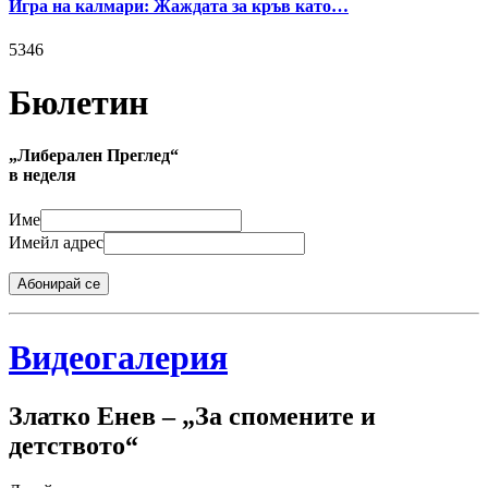
Игра на калмари: Жаждата за кръв като…
5346
Бюлетин
„Либерален Преглед“
в неделя
Име
Имейл адрес
Абонирай се
Видеогалерия
Златко Енев – „За спомените и
детството“