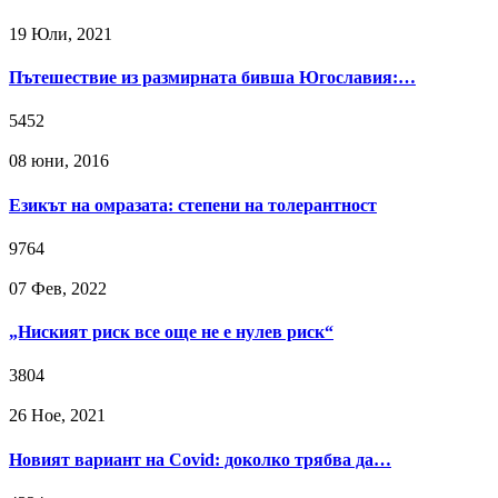
19 Юли, 2021
Пътешествие из размирната бивша Югославия:…
5452
08 юни, 2016
Езикът на омразата: степени на толерантност
9764
07 Фев, 2022
„Ниският риск все още не е нулев риск“
3804
26 Ное, 2021
Новият вариант на Covid: доколко трябва да…