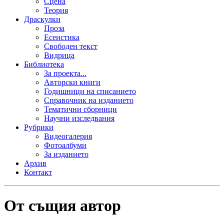
Сцена
Теория
Драскулки
Проза
Есеистика
Свободен текст
Видрица
Библиотека
За проекта...
Авторски книги
Годишници на списанието
Справочник на изданието
Тематични сборници
Научни изследвания
Рубрики
Видеогалерия
Фотоалбуми
За изданието
Архив
Контакт
От същия автор