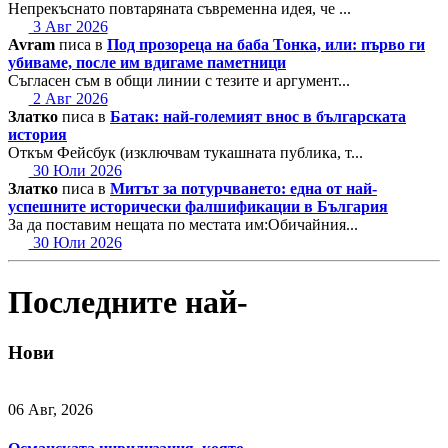
Непрекъснато повтаряната съвременна идея, че ...
3 Авг 2026
Avram
писа в
Под прозореца на баба Тонка, или: първо ги
убиваме, после им вдигаме паметници
Съгласен съм в общи линии с тезите и аргумент...
2 Авг 2026
Златко
писа в
Батак: най-големият внос в българската
история
Откъм Фейсбук (изключвам тукашната публика, т...
30 Юли 2026
Златко
писа в
Митът за потурчването: една от най-
успешните исторически фалшификации в България
За да поставим нещата по местата им:Обичайния...
30 Юли 2026
Последните най-
Нови
06 Авг, 2026