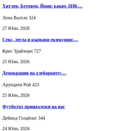
Хитлер, Бетовен, Йоци: какво ДНК…
Лена Валтле
324
27 Юли, 2026
Секс, легла и кървави екзекуции:…
Крис Трайхорн
727
25 Юли, 2026
Демокрация на хлебарките:…
Арундати Рой
423
25 Юли, 2026
Футболът принадлежи на нас
Дейвид Голдблат
344
24 Юли, 2026