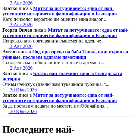
3 Авг 2026
Златко
писа в
Митът за потурчването: една от най-
успешните исторически фалшификации в България
Като психолог вероятно ще оцените една аналог...
3 Авг 2026
Георги Ончев
писа в
Митът за потурчването: една от най-
успешните исторически фалшификации в България
Непрекъснато повтаряната съвременна идея, че ...
3 Авг 2026
Avram
писа в
Под прозореца на баба Тонка, или: първо ги
убиваме, после им вдигаме паметници
Съгласен съм в общи линии с тезите и аргумент...
2 Авг 2026
Златко
писа в
Батак: най-големият внос в българската
история
Откъм Фейсбук (изключвам тукашната публика, т...
30 Юли 2026
Златко
писа в
Митът за потурчването: една от най-
успешните исторически фалшификации в България
За да поставим нещата по местата им:Обичайния...
30 Юли 2026
Последните най-