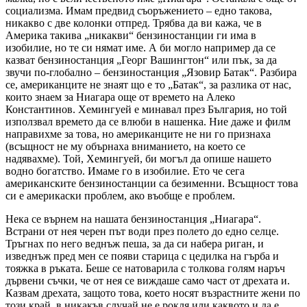
социализма. Имам предвид съоръжението – едно такова,
никакво с две колонки отпред. Трябва да ви кажа, че в
Америка такива „никакви“ бензиностанции ги има в
изобилие, но те си нямат име. А би могло например да се
казват бензиностанция „Георг Вашингтон“ или пък, за да
звучи по-глобално – бензиностанция „Язовир Батак“. Разбира
се, американците не знаят що е то „Батак“, за разлика от нас,
които знаем за Ниагара още от времето на Алеко
Константинов. Хемингуей е минавал през България, но той
използвал времето да се влюби в нашенка. Ние даже и филм
направихме за това, но американците не ни го признаха
(всъщност не му обърнаха вниманието, на което се
надявахме). Той, Хемингуей, би могъл да опише нашето
водно богатство. Имаме го в изобилие. Ето че сега
американските бензиностанции са безименни. Всъщност това
си е америкаски проблем, ако въобще е проблем.
Нека се върнем на нашата бензиностанция „Ниагара“.
Встрани от нея черен път води през полето до едно селце.
Тръгнах по него веднъж пеша, за да си набера риган, и
изведнъж пред мен се появи старица с цедилка на гърба и
тояжка в ръката. Беше се натоварила с толкова голям наръч
дървени съчки, че от нея се виждаше само част от дрехата и.
Казвам дрехата, защото това, което носят възрастните жени по
този край, в никакъв случай не е рокля или каквото и да е