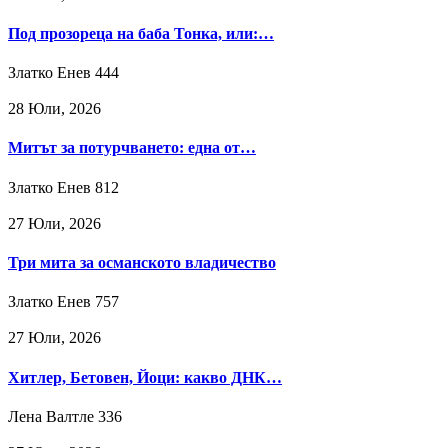
Под прозореца на баба Тонка, или:…
Златко Енев
444
28 Юли, 2026
Митът за потурчването: една от…
Златко Енев
812
27 Юли, 2026
Три мита за османското владичество
Златко Енев
757
27 Юли, 2026
Хитлер, Бетовен, Йоци: какво ДНК…
Лена Валтле
336