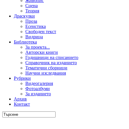
Живопис
Сцена
Теория
Драскулки
Проза
Есеистика
Свободен текст
Видрица
Библиотека
За проекта...
Авторски книги
Годишници на списанието
Справочник на изданието
Тематични сборници
Научни изследвания
Рубрики
Видеогалерия
Фотоалбуми
За изданието
Архив
Контакт