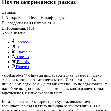
Почти американски разказ
Детайли
Автор: Елена Пеева-Никифоридис
Създадена на 09 януари 2014
Посещения: 8101
5 мин. четене
Facebook
X
LinkedIn
Threads
Bluesky
Pinterest
{sidebar id=244}Няма да пиша за Америка. За нея е писано
толкова много, че за мен няма място. Истината е, че Америка с
нищо не ме вдъхнови. Да, тя впечатлява, но не вдъхновява. У
нас обаче има доста американски неща, които и впечатляват, и
вдъхновяват, и най-вече забавляват.
Когато влизате в България през Кулата, някъде след
границата, по пътя вдясно има една бензиностанция. Тя е
малка, но с величественото име „Ниагара“. Останала е още от