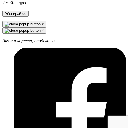
Имейл адрес
Абонирай се
×
×
Ако ти харесва, сподели го.