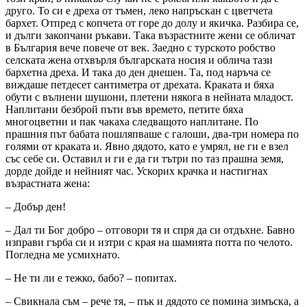
друго. То си е дреха от тъмен, леко напръскан с цветчета
бархет. Отпред с копчета от горе до долу и якичка. Разбира се,
и дълги закопчани ръкави. Така възрастните жени се обличат
в България вече повече от век. Заедно с турското робство
селската жена отхвърля българската носия и облича тази
бархетна дреха. И така до ден днешен. Та, под наръча се
виждаше петдесет сантиметра от дрехата. Краката и бяха
обути с вълнени шушони, плетени някога в нейната младост.
Наплитани безброй пъти във времето, петите бяха
многоцветни и пак чакаха следващото наплитане. По
прашния път бабата пошляпваше с галоши, два-три номера по
голями от краката и. Явно дядото, като е умрял, не ги е взел
със себе си. Оставил и ги е да ги тътри по таз прашна земя,
дорде дойде и нейният час. Ускорих крачка и настигнах
възрастната жена:
– Добър ден!
– Дал ти Бог добро – отговори тя и спря да си отдъхне. Бавно
изправи гърба си и изтри с края на шамията потта по челото.
Погледна ме усмихнато.
– Не ти ли е тежко, бабо? – попитах.
– Свикнала съм – рече тя, – пък и дядото се помина зимъска, а