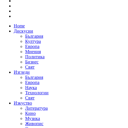
Home
Дискусии
България
Култура
Европа
Мнения
Политика
Бизнес
Свят
Изгледи
България
Европа
Наука
Технологии
Свят
Изкуство
Литература
Кино
Музика
Живопис