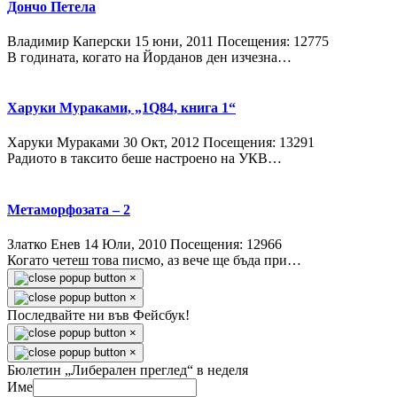
Дончо Петела
Владимир Каперски
15 юни, 2011
Посещения: 12775
В годината, когато на Йорданов ден изчезна…
Харуки Мураками, „1Q84, книга 1“
Харуки Мураками
30 Окт, 2012
Посещения: 13291
Радиото в таксито беше настроено на УКВ…
Метаморфозата – 2
Златко Енев
14 Юли, 2010
Посещения: 12966
Когато четеш това писмо, аз вече ще бъда при…
×
×
Последвайте ни във Фейсбук!
×
×
Бюлетин „Либерален преглед“ в неделя
Име