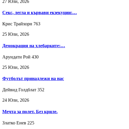
27 Юли, 2026
Секс, легла и кървави екзекуции:…
Крис Трайхорн
763
25 Юли, 2026
Демокрация на хлебарките:…
Арундати Рой
430
25 Юли, 2026
Футболът принадлежи на нас
Дейвид Голдблат
352
24 Юли, 2026
Мечта за полет. Без криле.
Златко Енев
225