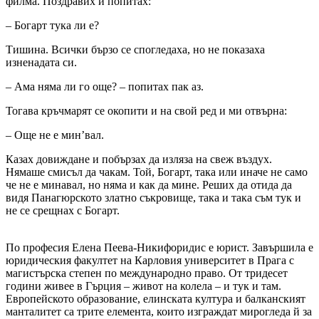
филма. Поздравих и попитах:
– Богарт тука ли е?
Тишина. Всички бързо се спогледаха, но не показаха
изненадата си.
– Ама няма ли го още? – попитах пак аз.
Тогава кръчмарят се окопити и на свой ред и ми отвърна:
– Още не е мин’вал.
Казах довиждане и побързах да изляза на свеж въздух.
Нямаше смисъл да чакам. Той, Богарт, така или иначе не само
че не е минавал, но няма и как да мине. Реших да отида да
видя Панагюрското златно съкровище, така и така съм тук и
не се срещнах с Богарт.
По професия Елена Пеева-Никифоридис е юрист. Завършила е
юридическия факултет на Карловия университет в Прага с
магистърска степен по международно право. От тридесет
години живее в Гърция – живот на колела – и тук и там.
Европейското образование, елинската култура и балканският
манталитет са трите елемента, които изграждат мирогледа й за