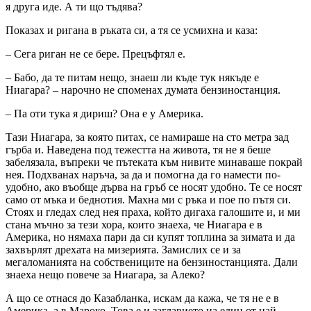
я друга иде. А ти що тъдява?
Показах и ригана в ръката си, а тя се усмихна и каза:
– Сега риган не се бере. Прецъфтял е.
– Бабо, да те питам нещо, знаеш ли къде тук някъде е
Ниагара? – нарочно не споменах думата бензиностанция.
– Па оти тука я дириш? Она е у Америка.
Тази Ниагара, за която питах, се намираше на сто метра зад
гърба и. Наведена под тежестта на живота, тя не я беше
забелязала, въпреки че пътеката към нивите минаваше покрай
нея. Подхванах наръча, за да и помогна да го намести по-
удобно, ако въобще дърва на гръб се носят удобно. Те се носят
само от мъка и беднотия. Махна ми с ръка и пое по пътя си.
Стоях и гледах след нея праха, който дигаха галошите и, и ми
стана мъчно за тези хора, които знаеха, че Ниагара е в
Америка, но нямаха пари да си купят топлина за зимата и да
захвърлят дрехата на мизерията. Замислих се и за
мегаломанията на собствениците на бензиностанцията. Дали
знаеха нещо повече за Ниагара, за Алеко?
А що се отнася до Казабланка, искам да кажа, че тя не е в
Америка, а в Мароко. Това е и заглавието на един от най-