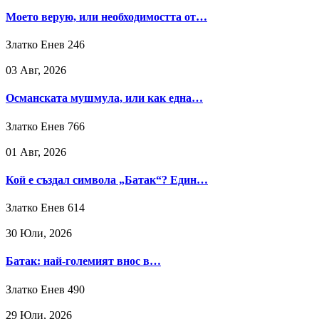
Моето верую, или необходимостта от…
Златко Енев
246
03 Авг, 2026
Османската мушмула, или как една…
Златко Енев
766
01 Авг, 2026
Кой е създал символа „Батак“? Един…
Златко Енев
614
30 Юли, 2026
Батак: най-големият внос в…
Златко Енев
490
29 Юли, 2026