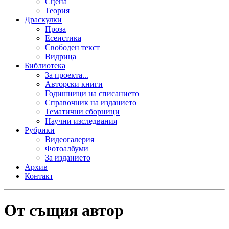
Сцена
Теория
Драскулки
Проза
Есеистика
Свободен текст
Видрица
Библиотека
За проекта...
Авторски книги
Годишници на списанието
Справочник на изданието
Тематични сборници
Научни изследвания
Рубрики
Видеогалерия
Фотоалбуми
За изданието
Архив
Контакт
От същия автор