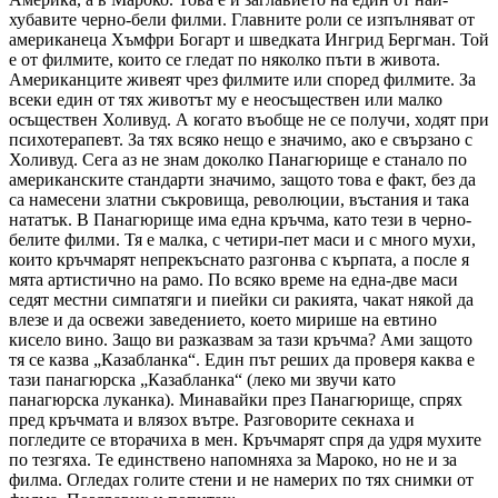
хубавите черно-бели филми. Главните роли се изпълняват от
американеца Хъмфри Богарт и шведката Ингрид Бергман. Той
е от филмите, които се гледат по няколко пъти в живота.
Американците живеят чрез филмите или според филмите. За
всеки един от тях животът му е неосъществен или малко
осъществен Холивуд. А когато въобще не се получи, ходят при
психотерапевт. За тях всяко нещо е значимо, ако е свързано с
Холивуд. Сега аз не знам доколко Панагюрище е станало по
американските стандарти значимо, защото това е факт, без да
са намесени златни съкровища, революции, въстания и така
нататък. В Панагюрище има една кръчма, като тези в черно-
белите филми. Тя е малка, с четири-пет маси и с много мухи,
които кръчмарят непрекъснато разгонва с кърпата, а после я
мята артистично на рамо. По всяко време на една-две маси
седят местни симпатяги и пиейки си ракията, чакат някой да
влезе и да освежи заведението, което мирише на евтино
кисело вино. Защо ви разказвам за тази кръчма? Ами защото
тя се казва „Казабланка“. Един път реших да проверя каква е
тази панагюрска „Казабланка“ (леко ми звучи като
панагюрска луканка). Минавайки през Панагюрище, спрях
пред кръчмата и влязох вътре. Разговорите секнаха и
погледите се вторачиха в мен. Кръчмарят спря да удря мухите
по тезгяха. Те единствено напомняха за Мароко, но не и за
филма. Огледах голите стени и не намерих по тях снимки от