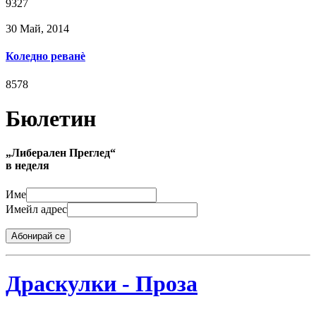
9327
30 Май, 2014
Коледно реванè
8578
Бюлетин
„Либерален Преглед“
в неделя
Име
Имейл адрес
Абонирай се
Драскулки - Проза