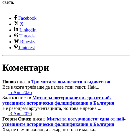
света.
Facebook
X
LinkedIn
Threads
Bluesky
Pinterest
Коментари
Попов
писа в
Три мита за османското владичество
Все някога трябваше да излезе този текст. Най...
5 Авг 2026
Златко
писа в
Митът за потурчването: една от най-
успешните исторически фалшификации в България
Не разбирам аргументацията, но това е дребна ...
3 Авг 2026
Георги Ончев
писа в
Митът за потурчването: една от най-
успешните исторически фалшификации в България
Хм, не съм психолог, а лекар, но това е малка...