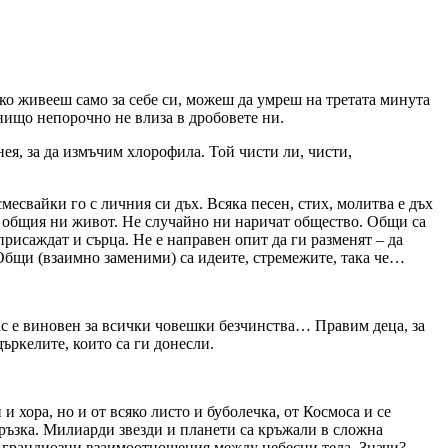
 ако живееш само за себе си, можеш да умреш на третата минута
 нищо непорочно не влиза в дробовете ни.
ея, за да измъчим хлорофила. Той чисти ли, чисти,
есвайки го с личния си дъх. Всяка песен, стих, молитва е дъх
а общия ни живот. Не случайно ни наричат общество. Общи са
присаждат и сърца. Не е направен опит да ги разменят – да
а. Общи (взаимно заменими) са идеите, стремежите, така че…
ас е виновен за всички човешки безчинства… Правим деца, за
щъркелите, които са ги донесли.
 хора, но и от всяко листо и буболечка, от Космоса и се
ръзка. Милиарди звезди и планети са кръжали в сложна
, грандиозни взаимоотношения между небесни тела. Значи?