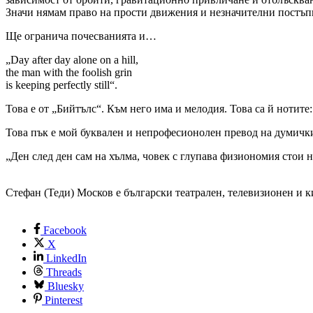
Значи нямам право на прости движения и незначителни постъп
Ще огранича почесванията и…
„Day after day alone on a hill,
the man with the foolish grin
is keeping perfectly still“.
Това е от „Бийтълс“. Към него има и мелодия. Това са й нотите:
Това пък е мой буквален и непрофесионолен превод на думички
„Ден след ден сам на хълма, човек с глупава физиономия стои
Стефан (Теди) Москов е български театрален, телевизионен и к
Facebook
X
LinkedIn
Threads
Bluesky
Pinterest