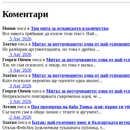
Коментари
Попов
писа в
Три мита за османското владичество
Все някога трябваше да излезе този текст. Най...
5 Авг 2026
Златко
писа в
Митът за потурчването: една от най-успешн
Не разбирам аргументацията, но това е дребна ...
3 Авг 2026
Георги Ончев
писа в
Митът за потурчването: една от най-
Хм, не съм психолог, а лекар, но това е малка...
3 Авг 2026
Златко
писа в
Митът за потурчването: една от най-успешн
Като психолог вероятно ще оцените една аналог...
3 Авг 2026
Георги Ончев
писа в
Митът за потурчването: една от най-
Непрекъснато повтаряната съвременна идея, че ...
3 Авг 2026
Avram
писа в
Под прозореца на баба Тонка, или: първо ги у
Съгласен съм в общи линии с тезите и аргумент...
2 Авг 2026
Златко
писа в
Батак: най-големият внос в българската исто
Откъм Фейсбук (изключвам тукашната публика, т...