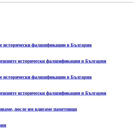
ите исторически фалшификации в България
успешните исторически фалшификации в България
ите исторически фалшификации в България
успешните исторически фалшификации в България
биваме, после им вдигаме паметници
рия