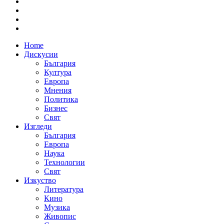
Home
Дискусии
България
Култура
Европа
Мнения
Политика
Бизнес
Свят
Изгледи
България
Европа
Наука
Технологии
Свят
Изкуство
Литература
Кино
Музика
Живопис