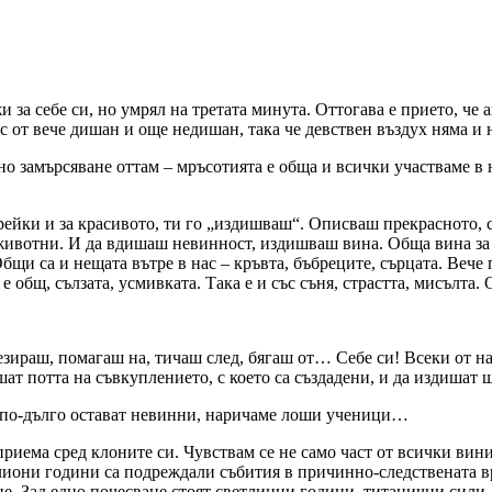
и за себе си, но умрял на третата минута. Оттогава е прието, че
мес от вече дишан и още недишан, така че девствен въздух няма и
о замърсяване оттам – мръсотията е обща и всички участваме в н
рейки и за красивото, ти го „издишваш“. Описваш прекрасното, см
и животни. И да вдишаш невинност, издишваш вина. Обща вина з
бщи са и нещата вътре в нас – кръвта, бъбреците, сърцата. Вече 
 е общ, сълзата, усмивката. Така е и със съня, страстта, мисълт
зираш, помагаш на, тичаш след, бягаш от… Себе си! Всеки от н
шат потта на съвкуплението, с което са създадени, и да издишат 
о по-дълго остават невинни, наричаме лоши ученици…
иема сред клоните си. Чувствам се не само част от всички вини и
лиони години са подреждали събития в причинно-следствената в
е. Зад едно почесване стоят светлинни години, титанични сили