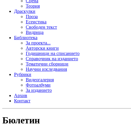
Сцена
Теория
Драскулки
Проза
Есеистика
Свободен текст
Видрица
Библиотека
За проекта...
Авторски книги
Годишници на списанието
Справочник на изданието
Тематични сборници
Научни изследвания
Рубрики
Видеогалерия
Фотоалбуми
За изданието
Архив
Контакт
Бюлетин