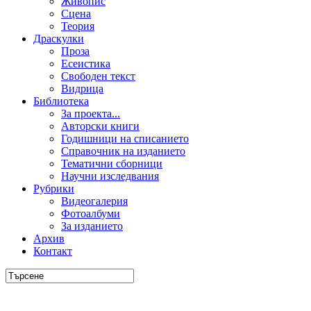
Живопис
Сцена
Теория
Драскулки
Проза
Есеистика
Свободен текст
Видрица
Библиотека
За проекта...
Авторски книги
Годишници на списанието
Справочник на изданието
Тематични сборници
Научни изследвания
Рубрики
Видеогалерия
Фотоалбуми
За изданието
Архив
Контакт