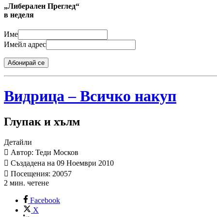
„Либерален Преглед“
в неделя
Име
Имейл адрес
Абонирай се
Видрица – Всичко накуп
Глупак и хълм
Детайли
Автор: Теди Москов
Създадена на 09 Ноември 2010
Посещения: 20057
2 мин. четене
Facebook
X