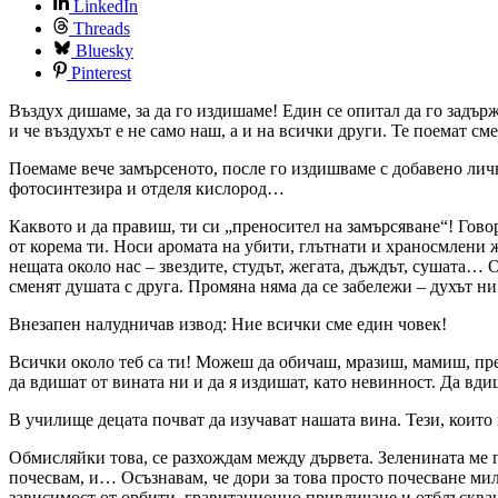
LinkedIn
Threads
Bluesky
Pinterest
Въздух дишаме, за да го издишаме! Един се опитал да го задърж
и че въздухът е не само наш, а и на всички други. Те поемат с
Поемаме вече замърсеното, после го издишваме с добавено личн
фотосинтезира и отделя кислород…
Каквото и да правиш, ти си „преносител на замърсяване“! Гово
от корема ти. Носи аромата на убити, глътнати и храносмлен
нещата около нас – звездите, студът, жегата, дъждът, сушата… О
сменят душата с друга. Промяна няма да се забележи – духът ни
Внезапен налудничав извод: Ние всички сме един човек!
Всички около теб са ти! Можеш да обичаш, мразиш, мамиш, пре
да вдишат от вината ни и да я издишат, като невинност. Да вди
В училище децата почват да изучават нашата вина. Тези, коит
Обмисляйки това, се разхождам между дървета. Зеленината ме пр
почесвам, и… Осъзнавам, че дори за това просто почесване ми
зависимост от орбити, гравитационно привличане и отблъскван