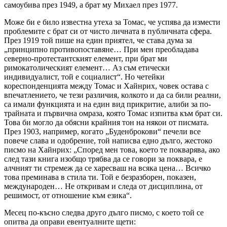
самоубива през 1949, а брат му Михаел през 1977.
Може би е било известна утеха за Томас, че успява да измести
проблемите с брат си от чисто личната в публичната сфера.
През 1919 той пише на един приятел, че става дума за
„принципно противопоставяне… При мен преобладава
северно-протестантският елемент, при брат ми
римокатолическият елемент… Аз съм етически
индивидуалист, той е социалист“. Но четейки
кореспонденцията между Томас и Хайнрих, човек остава с
впечатлението, че тези различия, колкото и да са били реални,
са имали функцията и на един вид прикритие, алиби за по-
трайната и първична омраза, която Томас изпитва към брат си.
Това би могло да обясни крайния тон на някои от писмата.
През 1903, например, когато „Буденброкови“ печели все
повече слава и одобрение, той написва едно дълго, жестоко
писмо на Хайнрих: „Според мен това, което те покварява, ако
след тази книга изобщо трябва да се говори за поквара, е
алчният ти стремеж да се харесваш на всяка цена… Всичко
това преминава в стила ти. Той е безразборен, показен,
международен… Не откривам и следа от дисциплина, от
решимост, от отношение към езика“.
Месец по-късно следва друго дълго писмо, с което той се
опитва да оправи евентуалните щети: