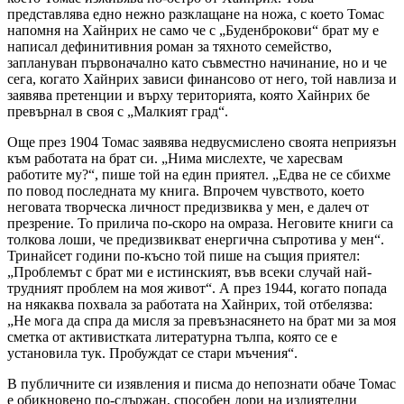
представлява едно нежно разклащане на ножа, с което Томас
напомня на Хайнрих не само че с „Буденброкови“ брат му е
написал дефинитивния роман за тяхното семейство,
заплануван първоначално като съвместно начинание, но и че
сега, когато Хайнрих зависи финансово от него, той навлиза и
заявява претенции и върху територията, която Хайнрих бе
превърнал в своя с „Малкият град“.
Още през 1904 Томас заявява недвусмислено своята неприязън
към работата на брат си. „Нима мислехте, че харесвам
работите му?“, пише той на един приятел. „Едва не се сбихме
по повод последната му книга. Впрочем чувството, което
неговата творческа личност предизвиква у мен, е далеч от
презрение. То прилича по-скоро на омраза. Неговите книги са
толкова лоши, че предизвикват енергична съпротива у мен“.
Тринайсет години по-късно той пише на същия приятел:
„Проблемът с брат ми е истинският, във всеки случай най-
трудният проблем на моя живот“. А през 1944, когато попада
на някаква похвала за работата на Хайнрих, той отбелязва:
„Не мога да спра да мисля за превъзнасянето на брат ми за моя
сметка от активистката литературна тълпа, която се е
установила тук. Пробуждат се стари мъчения“.
В публичните си изявления и писма до непознати обаче Томас
е обикновено по-сдържан, способен дори на излиятелни