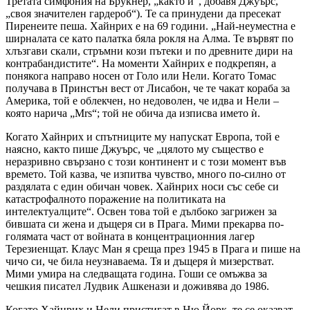
Третата симфония на Брукнер, „както и“, добавя Джуърс,
„своя значителен гардероб“). Те са принудени да пресекат
Пиренеите пеша. Хайнрих е на 69 години. „Най-неуместна е
ширналата се като палатка бяла рокля на Алма. Те вървят по
хлъзгави скали, стръмни кози пътеки и по древните дири на
контрабандистите“. На моменти Хайнрих е подкрепян, а
понякога направо носен от Голо или Нели. Когато Томас
получава в Принстън вест от Лисабон, че те чакат кораба за
Америка, той е облекчен, но недоволен, че идва и Нели –
която нарича „Mrs“; той не обича да изписва името ѝ.
Когато Хайнрих и спътниците му напускат Европа, той е
наясно, както пише Джуърс, че „цялото му същество е
неразривно свързано с този континент и с този момент във
времето. Той казва, че изпитва чувство, много по-силно от
раздялата с един обичан човек. Хайнрих носи със себе си
катастрофалното поражение на политиката на
интелектуалците“. Освен това той е дълбоко загрижен за
бившата си жена и дъщеря си в Прага. Мими прекарва по-
голямата част от войната в концентрационния лагер
Терезиенщат. Клаус Ман я среща през 1945 в Прага и пише на
чичо си, че била неузнаваема. Тя и дъщеря ѝ мизерстват.
Мими умира на следващата година. Гоши се омъжва за
чешкия писател Лудвик Ашкенази и доживява до 1986.
Когато Хайнрих и Нели пристигат в Ню Йорк, те се оказват