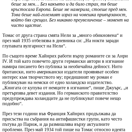
беше за мен… Без какъвто и да било страх, тя беше
кръстосала Европа. Беше ме намерила, стоеше пред мен.
Това беше най-големият израз на човешка привързаност,
който бях срещал. Без никакво преувеличение – момент на
чисто щастие.
Томас от друга страна смята Нели за „много обикновена“ и
през май 1935 отбелязва в дневника си: „На нокти заради
глупавата вулгарност на Нели“.
По същото време Хайнрих работи върху романите си за Анри
IV. И той като повечето други германски автори в изгнание
намира писането без публика за необичайна дейност. Нито
британски, нито американски издатели проявяват особен
интерес към творчеството му; предишният му роман е
публикуван на немски от едно холандско издателство.
„Книгата се купува от немците в изгнание“, пише Джуърс, „и
претърпява девет издания. Но германското правителство
предупреждава холандците да не публикуват повече нещо
подобно“.
През тези години във Франция Хайнрих продължава да
присъства на събрания на антифашистки групи, като често
пътува до Париж, и да размишлява върху актуалните
проблеми. През май 1934 той пише на Томас относно идеята