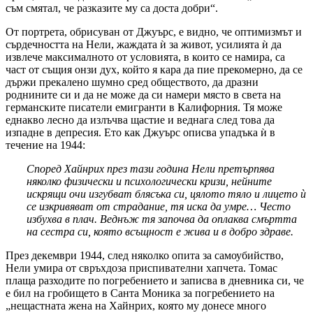
съм смятал, че разказите му са доста добри“.
От портрета, обрисуван от Джуърс, е видно, че оптимизмът и
сърдечността на Нели, жаждата ѝ за живот, усилията ѝ да
извлече максималното от условията, в които се намира, са
част от същия онзи дух, който я кара да пие прекомерно, да се
държи прекалено шумно сред обществото, да дразни
роднините си и да не може да си намери място в света на
германските писатели емигранти в Калифорния. Тя може
еднакво лесно да излъчва щастие и веднага след това да
изпадне в депресия. Ето как Джуърс описва упадъка ѝ в
течение на 1944:
Според Хайнрих през тази година Нели претърпява
няколко физически и психологически кризи, нейните
искрящи очи изгубват блясъка си, цялото тяло и лицето ѝ
се изкривяват от страдание, тя иска да умре… Често
избухва в плач. Веднъж тя започва да оплаква смъртта
на сестра си, която всъщност е жива и в добро здраве.
През декември 1944, след няколко опита за самоубийство,
Нели умира от свръхдоза приспивателни хапчета. Томас
плаща разходите по погребението и записва в дневника си, че
е бил на гробището в Санта Моника за погребението на
„нещастната жена на Хайнрих, която му донесе много