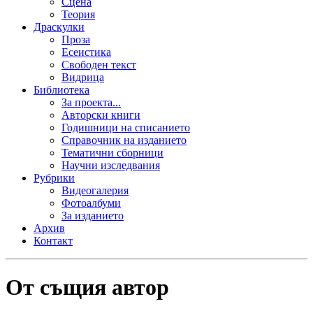
Сцена
Теория
Драскулки
Проза
Есеистика
Свободен текст
Видрица
Библиотека
За проекта...
Авторски книги
Годишници на списанието
Справочник на изданието
Тематични сборници
Научни изследвания
Рубрики
Видеогалерия
Фотоалбуми
За изданието
Архив
Контакт
От същия автор