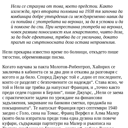
Нели се страхува от това, което предстои. Както
изглежда, през втората половина на 1938 тя започва да
комбинира добре утвърдения си междувременно навик да
си попийва с употребата на веронал, за да я успокои и да
ѝ помогне да спи. При непрестанна употреба на веронал,
човек развива поносимост към лекарството, чиято доза,
за да бъде ефективна, трябва да се увеличава, докато
прагът на смъртоносната доза остава непроменлив.
Нели прекарва известно време по болници, откъдето пише
тягостни, обременяващи писма.
Когато научава за пакта Молотов-Рибентроп, Хайнрих се
заключва в кабинета си за два дни и отказва да разговаря с
когото и да било. Според Джуърс той е „един от последните,
които се разделят с безпочвените си надежди“. Става ясно, че
той и Нели ще трябва да напуснат Франция, и „точно както
преди седем години в Берлин“, пише Джуърс, „Нели се заема
с практическите задачи по уреждане на финансови
задължения, закриване на банкови сметки, продажба на
покъщнината“. Те напускат Франция през септември 1940
заедно с Голо, сина на Томас, Франц Верфел и Алма Малер
(която била изпратила преди това една дузина или повече
куфари, съдържащи партитури на Малер и ръкописа на