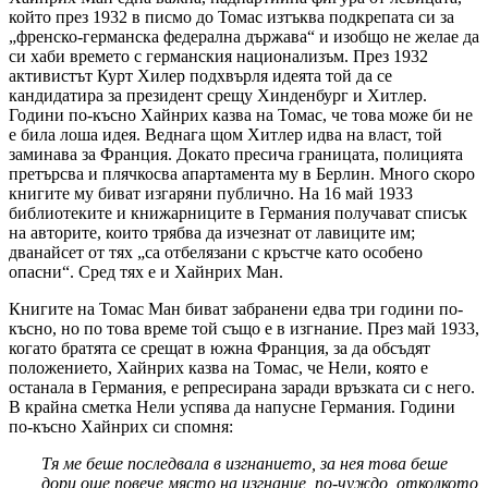
който през 1932 в писмо до Томас изтъква подкрепата си за
„френско-германска федерална държава“ и изобщо не желае да
си хаби времето с германския национализъм. През 1932
активистът Курт Хилер подхвърля идеята той да се
кандидатира за президент срещу Хинденбург и Хитлер.
Години по-късно Хайнрих казва на Томас, че това може би не
е била лоша идея. Веднага щом Хитлер идва на власт, той
заминава за Франция. Докато пресича границата, полицията
претърсва и плячкосва апартамента му в Берлин. Много скоро
книгите му биват изгаряни публично. На 16 май 1933
библиотеките и книжарниците в Германия получават списък
на авторите, които трябва да изчезнат от лавиците им;
дванайсет от тях „са отбелязани с кръстче като особено
опасни“. Сред тях е и Хайнрих Ман.
Книгите на Томас Ман биват забранени едва три години по-
късно, но по това време той също е в изгнание. През май 1933,
когато братята се срещат в южна Франция, за да обсъдят
положението, Хайнрих казва на Томас, че Нели, която е
останала в Германия, е репресирана заради връзката си с него.
В крайна сметка Нели успява да напусне Германия. Години
по-късно Хайнрих си спомня:
Тя ме беше последвала в изгнанието, за нея това беше
дори още повече място на изгнание, по-чуждо, отколкото