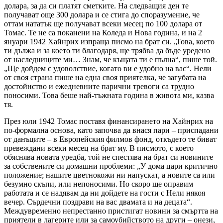
долара, за да си платят сметките. На следващия ден те
получават още 300 долара и се стига до споразумение, че
оттам нататък ще получават всеки месец по 100 долара от
Томас. Те не са поканени на Коледа и Нова година, и на 2
януари 1942 Хайнрих изпраща писмо на брат си. „Това, което
ти дължа и за което ти благодаря, ще трябва да бъде уредено
от наследниците ми… Знам, че къщата ти е пълна“, пише той.
„Ще дойдем с удоволствие, когато ви е удобно на вас“. Нели
от своя страна пише на една своя приятелка, че загубата на
достойнство и ежедневните парични тревоги са трудно
поносими. Това беше най-тъжната година в живота ми, казва
тя.
През юли 1942 Томас поставя финансирането на Хайнрих на
по-формална основа, като започва да внася пари – приспадани
от данъците – в Европейския филмов фонд, откъдето те биват
превеждани всеки месец на брат му. В писмото, с което
обяснява новата уредба, той не спестява на брат си новините
за собствените си домашни проблеми: „У дома цари критично
положение; нашите цветнокожи ни напускат, а новите са или
безумно скъпи, или непоносими. Но скоро ще оправим
работата и се надявам да ни дойдете на гости с Нели някоя
вечер. Сърдечни поздрави на вас двамата и на децата“.
Междувременно непрестанно пристигат новини за смъртта на
приятели в лагерите или за самоубийството на други – онези,