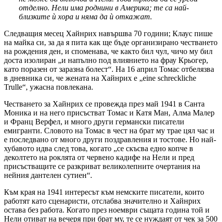
отделно. Нели има роднини в Америка; те са най-
близките ѝ хора и няма да ѝ откажат.
Следващия месец Хайнрих навършва 70 години; Клаус пише
на майка си, за да я пита как ще бъде организирано честването
на рождения ден, и споменава, че както бил чул, чичо му бил
доста изолиран „и напълно под влиянието на фрау Крьогер,
като поразен от заразна болест“. На 16 април Томас отбелязва
в дневника си, че жената на Хайнрих е „eine schreckliche
Trulle“, ужасна повлекана.
Честването за Хайнрих се провежда през май 1941 в Санта
Моника и на него присъстват Томас и Катя Ман, Алма Малер
и Франц Верфел, и много други германски писатели
емигранти. Словото на Томас в чест на брат му трае цял час и
е последвано от много други поздравления и тостове. Но най-
хубавото идва след това, когато „се скъсва едно копче в
деколтето на роклята от червено кадифе на Нели и пред
присъстващите се разкриват великолепните очертания на
нейния дантелен сутиен“.
Към края на 1941 интересът към немските писатели, които
работят като сценаристи, отслабва значително и Хайнрих
остава без работа. Когато през ноември същата година той и
Нели отиват на вечеря при брат му, те се нуждаят от чек за 500