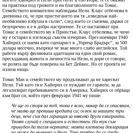
на практика под грижите и на благоволението на Томас.
Семейството внимателно наблюдава Нели. Клаус отбелязва в
дневника си, че при пристигането им тя „изведнъж най-
необяснимо избухна в сълзи“, след което се съвзема, държи се
безупречно и е в добро настроение. Те се настаняват при
Томас и семейството му в Принстън. Клаус отбелязва, че чичо
му е остарял и изглежда съвсем изчерпан. През ноември 1940
Хайнрих се наема като сценарист в „Уорнър Брадърс“, за 500
долара месечно, въпреки че знае много слабо английски. Той
работи върху филмовата адаптация на един свой роман,
пресъздаващ живота и личността на Нели, и дори се говори,
че ролята ще бъде поверена на Бет Дейвис. Но от проекта не
излиза нищо.
Томас Ман и семейството му продължават да не харесват
Нели. Тъй като тя и Хайнрих се нуждаят от гаранти, за да
легализират пребиваването си в Америка, Хайнрих се обръща
към брат си, който през февруари 1941 му пише:
Че ще го сторя за теб, това е ясно, макар да се опасявам,
че малко ще превиша кредита си; освен за нашите три
деца, вече съм дал гаранция за няколко други емигранти.
Твоят случай е специален и естествен. Но тук съм
принуден да тегля чертата; моята клетвена декларация
не може да включва и Нели. Това трябва да се уреди