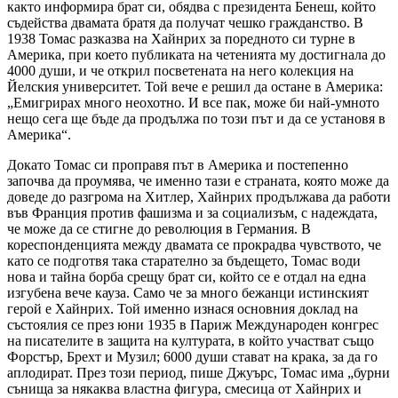
както информира брат си, обядва с президента Бенеш, който
съдейства двамата братя да получат чешко гражданство. В
1938 Томас разказва на Хайнрих за поредното си турне в
Америка, при което публиката на четенията му достигнала до
4000 души, и че открил посветената на него колекция на
Йелския университет. Той вече е решил да остане в Америка:
„Емигрирах много неохотно. И все пак, може би най-умното
нещо сега ще бъде да продължа по този път и да се установя в
Америка“.
Докато Томас си проправя път в Америка и постепенно
започва да проумява, че именно тази е страната, която може да
доведе до разгрома на Хитлер, Хайнрих продължава да работи
във Франция против фашизма и за социализъм, с надеждата,
че може да се стигне до революция в Германия. В
кореспонденцията между двамата се прокрадва чувството, че
като се подготвя така старателно за бъдещето, Томас води
нова и тайна борба срещу брат си, който се е отдал на една
изгубена вече кауза. Само че за много бежанци истинският
герой е Хайнрих. Той именно изнася основния доклад на
състоялия се през юни 1935 в Париж Международен конгрес
на писателите в защита на културата, в който участват също
Форстър, Брехт и Музил; 6000 души стават на крака, за да го
аплодират. През този период, пише Джуърс, Томас има „бурни
сънища за някаква властна фигура, смесица от Хайнрих и