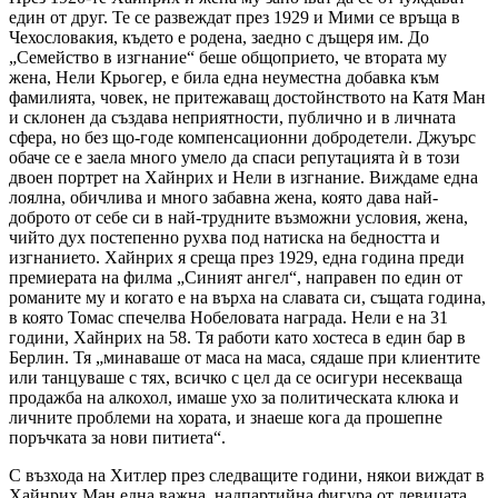
един от друг. Те се развеждат през 1929 и Мими се връща в
Чехословакия, където е родена, заедно с дъщеря им. До
„Семейство в изгнание“ беше общоприето, че втората му
жена, Нели Крьогер, е била една неуместна добавка към
фамилията, човек, не притежаващ достойнството на Катя Ман
и склонен да създава неприятности, публично и в личната
сфера, но без що-годе компенсационни добродетели. Джуърс
обаче се е заела много умело да спаси репутацията ѝ в този
двоен портрет на Хайнрих и Нели в изгнание. Виждаме една
лоялна, обичлива и много забавна жена, която дава най-
доброто от себе си в най-трудните възможни условия, жена,
чийто дух постепенно рухва под натиска на бедността и
изгнанието. Хайнрих я среща през 1929, една година преди
премиерата на филма „Синият ангел“, направен по един от
романите му и когато е на върха на славата си, същата година,
в която Томас спечелва Нобеловата награда. Нели е на 31
години, Хайнрих на 58. Тя работи като хостеса в един бар в
Берлин. Тя „минаваше от маса на маса, сядаше при клиентите
или танцуваше с тях, всичко с цел да се осигури несекваща
продажба на алкохол, имаше ухо за политическата клюка и
личните проблеми на хората, и знаеше кога да прошепне
поръчката за нови питиета“.
С възхода на Хитлер през следващите години, някои виждат в
Хайнрих Ман една важна, надпартийна фигура от левицата,