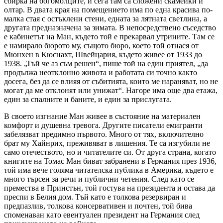
сбирка на богомолците, и сега там са сложени скамейки и
олтар. В двата края на помещението има по една красива по-
малка стая с остъклени стени, едната за лятната светлина, а
другата предназначена за зимата. В непосредствено съседство
е кабинетът на Ман, където той е прекарвал утрините. Там се
е намирало бюрото му, същото бюро, което той отнася от
Мюнхен в Кюснахт, Швейцария, където живее от 1933 до
1938. „Тъй че аз съм решен“, пише той на един приятел, „да
продължа неотклонно живота и работата си точно както
досега, без да се влияя от събитията, които ме нараняват, но не
могат да ме отклонят или унижат“. Нагоре има още два етажа,
един за спалните и баните, и един за прислугата.
В своето изгнание Ман живее в състояние на материален
комфорт и душевна тревога. Другите писатели емигранти
забелязват предимно първото. Много от тях, включително
брат му Хайнрих, преживяват в лишения. Те са изгубили не
само отечеството, но и читателите си. От друга страна, когато
книгите на Томас Ман биват забранени в Германия през 1936,
той има вече голяма читателска публика в Америка, където е
много търсен за речи и публични четения. След като се
премества в Принстън, той гостува на президента и остава да
преспи в Белия дом. Тъй като е толкова резервиран и
предпазлив, толкова консервативен и почтен, той бива
споменаван като евентуален президент на Германия след