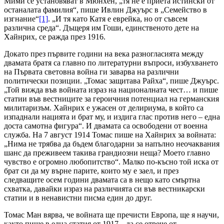
Мими се установяват в Мюнхен, „тя не е приета истински от
останалата фамилия“, пише Ивлин Джуърс в „Семейство в
изгнание“
[1]
. „И тя като Катя е еврейка, но от съвсем
различна среда“. Дъщеря им Гоши, единственото дете на
Хайнрих, се ражда през 1916.
Докато през първите години на века разногласията между
двамата братя са главно по литературни въпроси, избухването
на Първата световна война ги заварва на различни
политически позиции. „Томас защитава Райха“, пише Джуърс.
„Той вижда във войната израз на националната чест… и пише
статии във вестниците за героичния потенциал на германския
милитаризъм. Хайнрих е ужасен от делириума, в който са
изпаднали нацията и брат му, и издига глас против него – една
доста самотна фигура“. И двамата са освободени от военна
служба. На 7 август 1914 Томас пише на Хайнрих за войната:
„Нима не трябва да бъдем благодарни за напълно неочаквания
шанс да преживеем такива грандиозни неща? Моето главно
чувство е огромно любопитство“. Малко по-късно той иска от
брат си да му върне парите, които му е заел, и през
следващите осем години двамата са в нещо като смъртна
схватка, давайки израз на различията си във вестникарски
статии и в ненавистни писма един до друг.
Томас Ман вярва, че войната ще пречисти Европа, ще я научи,
както пише в една статия от 1917, „да се отрече от