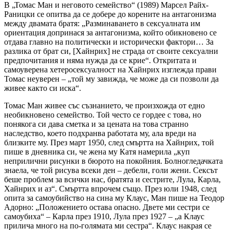
В „Томас Ман и неговото семейство“ (1989) Марсел Райх-
Раницки се опитва да се добере до корените на антагонизма
между двамата братя: „Разминаването в сексуалната им
ориентация допринася за антагонизма, който обикновено се
отдава главно на политически и исторически фактори… За
разлика от брат си, [Хайнрих] не страда от своите сексуални
предпочитания и няма нужда да се крие“. Откритата и
самоуверена хетеросексуалност на Хайнрих изглежда прави
Томас неуверен – „той му завижда, че може да си позволи да
живее както си иска“.
Томас Ман живее със съзнанието, че произхожда от едно
необикновено семейство. Той често се гордее с това, но
понякога си дава сметка и за цената на това странно
наследство, което подхранва работата му, ала вреди на
близките му. През март 1950, след смъртта на Хайнрих, той
пише в дневника си, че жена му Катя намерила „куп
неприлични рисунки в бюрото на покойния. Болногледачката
знаела, че той рисува всеки ден – дебели, голи жени. Сексът
беше проблем за всички нас, братята и сестрите, Лула, Карла,
Хайнрих и аз“. Смъртта впрочем също. През юли 1948, след
опита за самоубийство на сина му Клаус, Ман пише на Теодор
Адорно: „Положението остава опасно. Двете ми сестри се
самоубиха“ – Карла през 1910, Лула през 1927 – „а Клаус
прилича много на по-голямата ми сестра“. Клаус накрая се