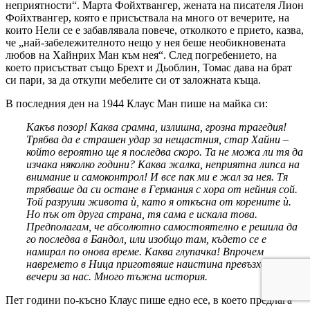
неприятности“. Марта Фойхтвангер, жената на писателя Лион
Фойхтвангер, която е присъствала на много от вечерите, на
които Нели се е забавлявала повече, отколкото е прието, казва,
че „най-забележителното нещо у нея беше необикновената
любов на Хайнрих Ман към нея“. След погребението, на
което присъстват също Брехт и Дьоблин, Томас дава на брат
си пари, за да откупи мебелите си от заложната къща.
В последния ден на 1944 Клаус Ман пише на майка си:
Какъв позор! Каква срамна, излишна, грозна трагедия!
Трябва да е страшен удар за нещастния, стар Хайни –
който вероятно ще я последва скоро. Та не можа ли тя да
изчака няколко години? Каква жалка, неприятна липса на
внимание и самоконтрол! И все пак ми е жал за нея. Тя
трябваше да си остане в Германия с хора от нейния сой.
Той разруши живота ѝ, като я откъсна от корените ѝ.
Но пък от друга страна, тя сама е искала това.
Предполагам, че абсолютно самостоятелно е решила да
го последва в Бандол, или изобщо там, където се е
намирал по онова време. Каква глупачка! Впрочем
навремето в Ница приготвяше наистина превъзходни
вечери за нас. Много тъжна история.
Пет години по-късно Клаус пише едно есе, в което предлага