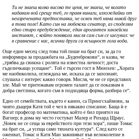
Ти не знаеш колко високо те ценя, не знаеш, че когато
надавам вой срещу теб, го правя винаги, изхождайки от
неизречената предпоставка, че освен теб няма никой друг
в това поле! Като син на любекски сенатор, аз споделям
едно старо предубеждение, един арогантен ханзейски
инстинкт, с който понякога мисля сам съм се шегувал: че
в сравнение с нас, всички други са всъщност гола вода.
Още един месец след това той пише на брат си, за да го
информира за продажбата на „Буденброкови“, и казва, че
„трябва да свикна с ролята на известна личност; доста
гъделичкащо усещане“. Той е търсен гост в Мюнхен: „Хората
ме наобиколиха, оглеждаха ме, искаха да се запознаят,
слушаха с интерес какво говоря. Мисля, че не се представих
зле. Май че притежавам огромен талант да се показвам в
добра светлина, когато съм в подходяща форма, разбира се“.
Едно от семействата, където е канен, са Прингсхаймови, за
чиято дъщеря Катя той е чел в някакво списание. Баща ѝ е
богат професор по математика, който е бил приятел на
Вагнер; в дома му често гостуват Малер и Рихард Щраус.
„Човек не се сеща за еврейството при тези хора“, пише Томас
на брат си, „а усеща само тяхната култура“. След като се
оженват, Томас и Катя Ман заживяват във великолепие в