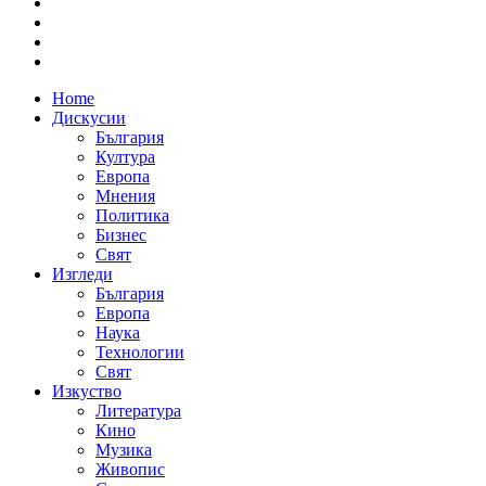
Home
Дискусии
България
Култура
Европа
Мнения
Политика
Бизнес
Свят
Изгледи
България
Европа
Наука
Технологии
Свят
Изкуство
Литература
Кино
Музика
Живопис