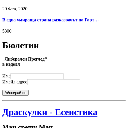
29 Фев, 2020
В една умираща страна разказвачът на Гарт…
5300
Бюлетин
„Либерален Преглед“
в неделя
Име
Имейл адрес
Абонирай се
Драскулки - Есеистика
Ман срещу Ман