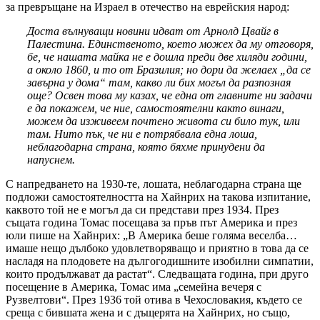
за превръщане на Израел в отечество на еврейския народ:
Доста вълнуващи новини идват от Арнолд Цвайг в
Палестина. Единственото, което можех да му отговоря,
бе, че нашата майка не е дошла преди две хиляди години,
а около 1860, и то от Бразилия; но дори да желаех „да се
завърна у дома“ там, какво ли бих могъл да разпозная
още? Освен това му казах, че една от главните ни задачи
е да покажем, че ние, самостоятелни както винаги,
можем да изживеем почтено живота си било тук, или
там. Нито пък, че ни е потрябвала една лоша,
неблагодарна страна, която бяхме принудени да
напуснем.
С напредването на 1930-те, лошата, неблагодарна страна ще
подложи самостоятелността на Хайнрих на такова изпитание,
каквото той не е могъл да си представи през 1934. През
същата година Томас посещава за пръв път Америка и през
юли пише на Хайнрих: „В Америка беше голяма веселба…
имаше нещо дълбоко удовлетворяващо и приятно в това да се
насладя на плодовете на дългогодишните изобилни симпатии,
които продължават да растат“. Следващата година, при друго
посещение в Америка, Томас има „семейна вечеря с
Рузвелтови“. През 1936 той отива в Чехословакия, където се
среща с бившата жена и с дъщерята на Хайнрих, но също,