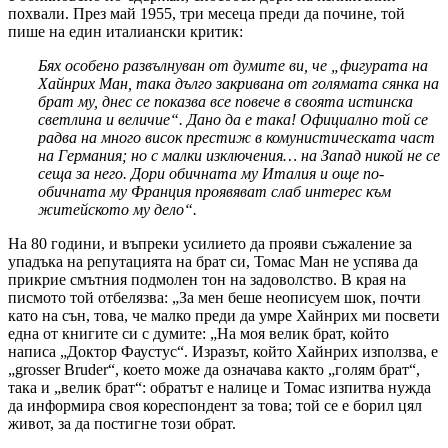
похвали. През май 1955, три месеца преди да почине, той
пише на един италиански критик:
Бях особено развълнуван от думите ви, че „фигурата на
Хайнрих Ман, така дълго закривана от голямата сянка на
брат му, днес се показва все повече в своята истинска
светлина и величие“. Дано да е така! Официално той се
радва на много висок престиж в комунистическата част
на Германия; но с малки изключения… на Запад никой не се
сеща за него. Дори обичната му Италия и още по-
обичната му Франция проявяват слаб интерес към
житейското му дело“.
На 80 години, и въпреки усилието да прояви съжаление за
упадъка на репутацията на брат си, Томас Ман не успява да
прикрие смътния подмолен тон на задоволство. В края на
писмото той отбелязва: „За мен беше неописуем шок, почти
като на сън, това, че малко преди да умре Хайнрих ми посвети
една от книгите си с думите: „На моя велик брат, който
написа „Доктор Фаустус“. Изразът, който Хайнрих използва, е
„grosser Bruder“, което може да означава както „голям брат“,
така и „велик брат“: обратът е налице и Томас изпитва нужда
да информира своя кореспондент за това; той се е борил цял
живот, за да постигне този обрат.