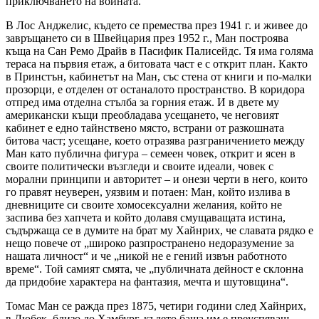
приключването на войната.
В Лос Анджелис, където се премества през 1941 г. и живее до
завръщането си в Швейцария през 1952 г., Ман построява
къща на Сан Ремо Драйв в Пасифик Палисейдс. Тя има голяма
тераса на първия етаж, а битовата част е с открит план. Както
в Принстън, кабинетът на Ман, със стена от книги и по-малки
прозорци, е отделен от останалото пространство. В коридора
отпред има отделна стълба за горния етаж. И в двете му
американски къщи преобладава усещането, че неговият
кабинет е едно тайнствено място, встрани от разкошната
битова част; усещане, което отразява разграничението между
Ман като публична фигура – семеен човек, открит и ясен в
своите политически възгледи и своите идеали, човек с
морални принципи и авторитет – и онези черти в него, които
го правят неуверен, уязвим и потаен: Ман, който излива в
дневниците си своите хомосексуални желания, който не
заспива без хапчета и който долавя смущаващата истина,
съдържаща се в думите на брат му Хайнрих, че славата рядко е
нещо повече от „широко разпространено недоразумение за
нашата личност“ и че „никой не е гений извън работното
време“. Той самият смята, че „публичната дейност е склонна
да придобие характера на фантазия, мечта и шутовщина“.
Томас Ман се ражда през 1875, четири години след Хайнрих,
в Любек, близо до Хамбург, където баща им е преуспяващ