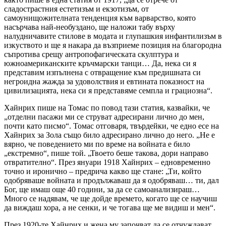
сладострастния естетизъм и екзотизъм, от
самоунищожителната тенденция към варварство, която
насърчава най-необуздано, ще наложи табу върху
налудничавите стилове в модата и глупашкия инфантилизъм в
изкуството и ще я накара да възприеме позиция на благородна
съпротива срещу антропофагическата скулптура и
южноамериканските кръчмарски танци… Да, нека си я
представим изпълнена с отвращение към предишната си
негроидна жажда за удоволствия и евтината показност на
цивилизацията, нека си я представяме семпла и грациозна“.
Хайнрих пише на Томас по повод тази статия, казвайки, че
„отделни пасажи ми се струват адресирани лично до мен,
почти като писмо“. Томас отговаря, твърдейки, че едно есе на
Хайнрих за Зола също било адресирано лично до него. „Не е
вярно, че поведението ми по време на войната е било
„екстремно“, пише той. „Твоето беше такова, дори направо
отвратително“. През януари 1918 Хайнрих – едновременно
точно и иронично – предрича какво ще стане: „Ти, който
одобряваше войната и продължаваш да я одобряваш… ти, дал
Бог, ще имаш още 40 години, за да се самоанализираш…
Много се надявам, че ще дойде времето, когато ще се научиш
да виждаш хора, а не сенки, и че тогава ще ме видиш и мен“.
През 1920-те Хайнрих и жена му започват да се отчуждават