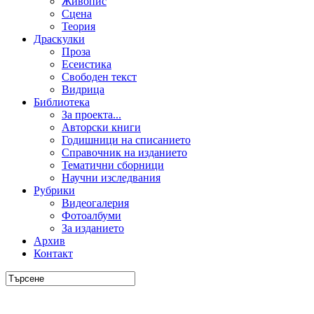
Живопис
Сцена
Теория
Драскулки
Проза
Есеистика
Свободен текст
Видрица
Библиотека
За проекта...
Авторски книги
Годишници на списанието
Справочник на изданието
Тематични сборници
Научни изследвания
Рубрики
Видеогалерия
Фотоалбуми
За изданието
Архив
Контакт