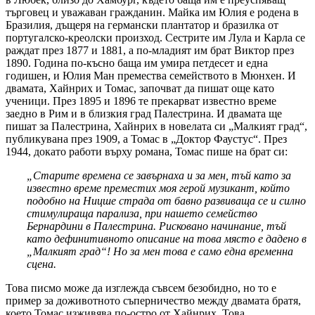
търговец и уважаван гражданин. Майка им Юлия е родена в
Бразилия, дъщеря на германски плантатор и бразилка от
португалско-креолски произход. Сестрите им Лула и Карла се
раждат през 1877 и 1881, а по-младият им брат Виктор през
1890. Година по-късно баща им умира петдесет и една
годишен, и Юлия Ман премества семейството в Мюнхен. И
двамата, Хайнрих и Томас, започват да пишат още като
ученици. През 1895 и 1896 те прекарват известно време
заедно в Рим и в близкия град Палестрина. И двамата ще
пишат за Палестрина, Хайнрих в новелата си „Малкият град“,
публикувана през 1909, а Томас в „Доктор Фаустус“. През
1944, докато работи върху романа, Томас пише на брат си:
„Старите времена се завърнаха и за мен, тъй като за
известно време преместих моя герой музикант, който
подобно на Ницше страда от бавно развиваща се и силно
стимулираща парализа, при нашето семейство
Бернардини в Палестрина. Рисковано начинание, тъй
като дефинитивното описание на това място е дадено в
„Малкият град“! Но за мен това е само една временна
сцена.
Това писмо може да изглежда съвсем безобидно, но то е
пример за доживотното съперничество между двамата братя,
което Томас изживява по-остро от Хайнрих. Това