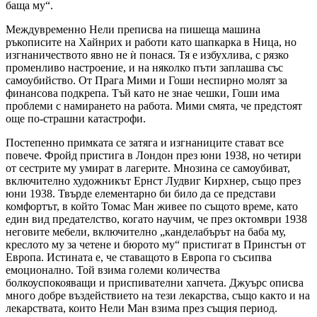
баща му“.
Междувременно Нели преписва на пишеща машина
ръкописите на Хайнрих и работи като шапкарка в Ница, но
изгнаничеството явно не ѝ понася. Тя е избухлива, с рязко
променливо настроение, и на няколко пъти заплашва със
самоубийство. От Прага Мими и Гоши неспирно молят за
финансова подкрепа. Тъй като не знае чешки, Гоши има
проблеми с намирането на работа. Мими смята, че предстоят
още по-страшни катастрофи.
Постепенно примката се затяга и изгнаниците стават все
повече. Фройд пристига в Лондон през юни 1938, но четири
от сестрите му умират в лагерите. Мнозина се самоубиват,
включително художникът Ернст Лудвиг Кирхнер, също през
юни 1938. Твърде елементарно би било да се представи
комфортът, в който Томас Ман живее по същото време, като
един вид предателство, когато научим, че през октомври 1938
неговите мебели, включително „канделабърът на баба му,
креслото му за четене и бюрото му“ пристигат в Принстън от
Европа. Истината е, че ставащото в Европа го съсипва
емоционално. Той взима големи количества
болкоуспокояващи и приспивателни хапчета. Джуърс описва
много добре въздействието на тези лекарства, също както и на
лекарствата, които Нели Ман взима през същия период.