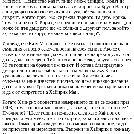
Мюнхен. „Семейство Ман“, пише Райх-Раницки, „ходят на
концерти в компанията на съседа си, диригента Бруно Валтер,
с придворен екипаж с кочияш и слуга, облечени в сини
ливреи“. Когато през 1905 се ражда първото им дете, Ерика,
Томас пише на Хайнрих, че предпочитал наистина момче, „но
може би пък дъщерята ще ме сближи с „другия“ пол, за който
аз, макар вече съпруг, не знам всъщност нищо“.
Изглежда че Катя Ман никога не е имала абсолютно никакви
съмнения относно сексуалността на своя съпруг. Ако се е
омъжила за неподходящ мъж, той поне ѝ е направил услугата
да създаде шест деца. Той никога не поглежда друга жена през
50-те години на брачния им живот. И остава благоразумно
дискретен относно слабостта си към млади мъже. Катя е
уравновесена, лоялна и интелигентна. Харесва ѝ, че е
омъжена за един известен писател, но няма никакво желание
да се занимава с брат му и никакво намерение да търпи която
и да е от съпругите на Хайнрих Ман.
Когато Хайнрих оповестява намерението си да се ожени през
1908, Томас го пита закачливо: „Та значи, годеницата ти пее?
Публично?“ Шест години по-късно, след като Хайнрих е
срещнал друга жена, този път актриса, за която наистина ще се
ожени, Томас прибягва до някакво мижаво извинение, за да
не присъства на церемонията. Въпреки че Хайнрих и жена му