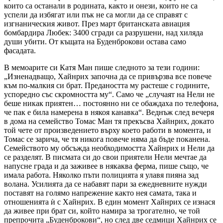
които са останали в родината, както и онези, които не са
успели да избягат или пък не са могли да се справят с
изгнаническия живот. През март британската авиация
бомбардира Любек: 3400 сгради са разрушени, над хиляда
души убити. От къщата на Буденброкови остава само
фасадата.
В мемоарите си Катя Ман пише следното за тези години:
„Изненадващо, Хайнрих започна да се привързва все повече
към по-малкия си брат. Предаността му растеше с годините,
успоредно със скромността му“. Само че „случаят на Нели не
беше никак приятен… постоянно ни се обаждаха по телефона,
че пак е била намерена в някоя канавка“. Веднъж след вечеря
в дома на семейство Томас Ман тя прекъсва Хайнрих, докато
той чете от произведението върху което работи в момента, и
Томас се зарича, че тя никога повече няма да бъде поканена.
Семейството му обсъжда необходимостта Хайнрих и Нели да
се разделят. В писмата си до свои приятели Нели мечтае да
напусне града и да заживее в някаква ферма, пише също, че
имала работа. Няколко пъти полицията я улавя пияна зад
волана. Усилията да се набавят пари за ежедневните нужди
поставят на голямо напрежение както нея самата, така и
отношенията ѝ с Хайнрих. В един момент Хайнрих се изнася
да живее при брат си, който намира за трогателно, че той
препрочита „Буденброкови“, но след две седмици Хайнрих се