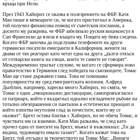
връща при Нели.
През 1943 Хайнрих се оказва в полезрението на ФБР. Катя
Ман пише в мемоарите си, че когато пристигнал в Америка,
той получил финансова помощ от съветския посланик, а
досието му разкрива, че ФБР забелязало руския вицеконсул в
Сан Франсиско да влиза в къщата му. Пощата му бива следена.
Когато ФБР започва да подслушва телефоните на други
германски писатели емигранти в Калифорния, жените на
двама от тях реагират като четат една на друга „дълги откъси
от готварски книги на езици, които те самите не говорят“.
Междувременно тръгват слухове, че когато се сформира ново
правителство в Германия след победата на съюзниците, Томас
Ман ще стане държавен глава. Това не повишава
популярността му сред емигрантската колония. Алфред
Дьоблин, например, харесва много Хайнрих, но смята, че
Томас е един „емоционално дистанциран, самопровъзгласил
се патриарх, който е въздигнал идеално изгладените ръбове на
тотално обезпрашения си панталон в естетически принцип и
който изпитва неутолим глад за почестите, които му се
оказват“. Брехт остава близък с Хайнрих, но не обича Томас, и
чувствата им са взаимни. Катя Ман разказва, че след като
прочел една от пиесите на Брехт, мъжът ѝ възкликнал: „Ти да
видиш, чудовището имало талант“. Когато казват това на
Брехт, той отсъдил за творчеството на Томас Мас: „Винаги