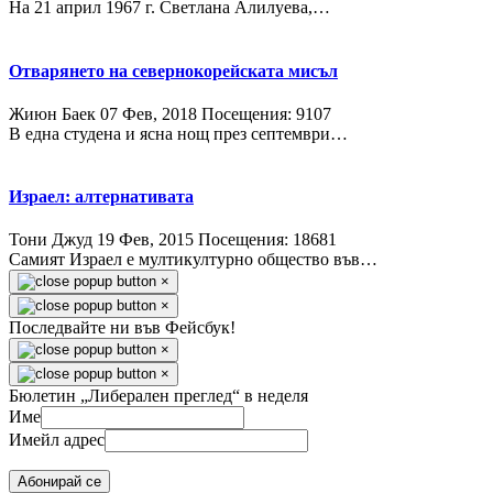
На 21 април 1967 г. Светлана Алилуева,…
Отварянето на севернокорейската мисъл
Жиюн Баек
07 Фев, 2018
Посещения: 9107
В една студена и ясна нощ през септември…
Израел: алтернативата
Тони Джуд
19 Фев, 2015
Посещения: 18681
Самият Израел е мултикултурно общество във…
×
×
Последвайте ни във Фейсбук!
×
×
Бюлетин „Либерален преглед“ в неделя
Име
Имейл адрес
Абонирай се