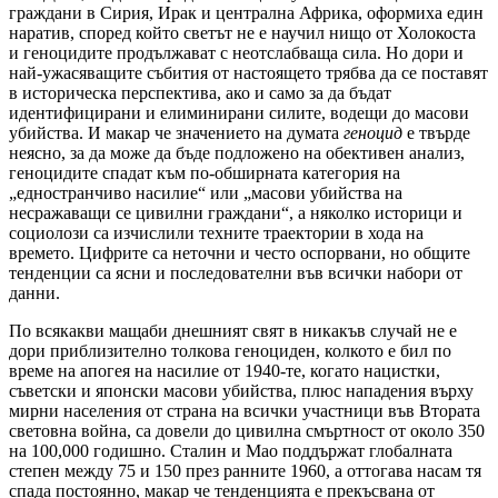
граждани в Сирия, Ирак и централна Африка, оформиха един
наратив, според който светът не е научил нищо от Холокоста
и геноцидите продължават с неотслабваща сила. Но дори и
най-ужасяващите събития от настоящето трябва да се поставят
в историческа перспектива, ако и само за да бъдат
идентифицирани и елиминирани силите, водещи до масови
убийства. И макар че значението на думата
геноцид
е твърде
неясно, за да може да бъде подложено на обективен анализ,
геноцидите спадат към по-обширната категория на
„едностранчиво насилие“ или „масови убийства на
несражаващи се цивилни граждани“, а няколко историци и
социолози са изчислили техните траектории в хода на
времето. Цифрите са неточни и често оспорвани, но общите
тенденции са ясни и последователни във всички набори от
данни.
По всякакви мащаби днешният свят в никакъв случай не е
дори приблизително толкова геноциден, колкото е бил по
време на апогея на насилие от 1940-те, когато нацистки,
съветски и японски масови убийства, плюс нападения върху
мирни населения от страна на всички участници във Втората
световна война, са довели до цивилна смъртност от около 350
на 100,000 годишно. Сталин и Мао поддържат глобалната
степен между 75 и 150 през ранните 1960, а оттогава насам тя
спада постоянно, макар че тенденцията е прекъсвана от