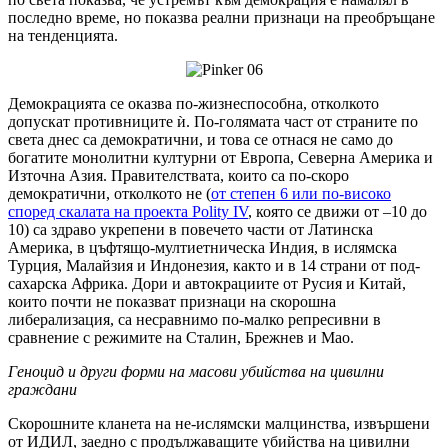
последно време, но показва реални признаци на преобръщане
на тенденцията.
Демокрацията се оказва по-жизнеспособна, отколкото
допускат противниците ѝ. По-голямата част от страните по
света днес са демократични, и това се отнася не само до
богатите монолитни културни от Европа, Северна Америка и
Източна Азия. Правителствата, които са по-скоро
демократични, отколкото не (
от степен 6 или по-високо
според скалата на проекта Polity IV
, която се движи от –10 до
10) са здраво укрепени в повечето части от Латинска
Америка, в цъфтящо-мултиетническа Индия, в ислямска
Турция, Малайзия и Индонезия, както и в 14 страни от под-
сахарска Африка. Дори и автокрациите от Русия и Китай,
които почти не показват признаци на скорошна
либерализация, са несравнимо по-малко репресивни в
сравнение с режимите на Сталин, Брежнев и Мао.
Геноцид и други форми на масови убийства на цивилни
граждани
Скорошните кланета на не-ислямски малцинства, извършени
от ИДИЛ, заедно с продължаващите убийства на цивилни