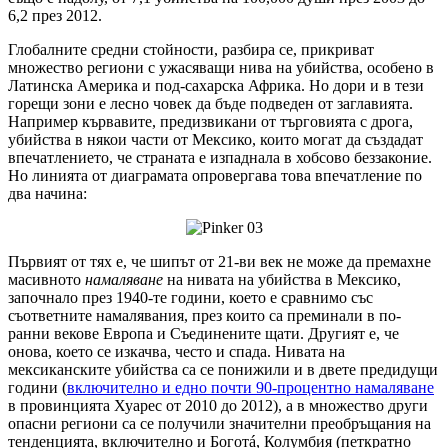
6,2 през 2012.
Глобалните средни стойности, разбира се, прикриват
множество региони с ужасяващи нива на убийства, особено в
Латинска Америка и под-сахарска Африка. Но дори и в тези
горещи зони е лесно човек да бъде подведен от заглавията.
Например кървавите, предизвикани от търговията с дрога,
убийства в някои части от Мексико, които могат да създадат
впечатлението, че страната е изпаднала в хобсово беззаконие.
Но линията от диаграмата опровергава това впечатление по
два начина:
Първият от тях е, че шипът от 21-ви век не може да премахне
масивното
намаляване
на нивата на убийства в Мексико,
започнало през 1940-те години, което е сравнимо със
съответните намалявания, през които са преминали в по-
ранни векове Европа и Съединените щати. Другият е, че
онова, което се изкачва, често и спада. Нивата на
мексиканските убийства са се понижили и в двете предидущи
години (
включително и едно почти 90-процентно намаляване
в провинцията Хуарес от 2010 до 2012), а в множество други
опасни региони са се получили значителни преобръщания на
тенденцията, включително и Боготá, Колумбия (петкратно