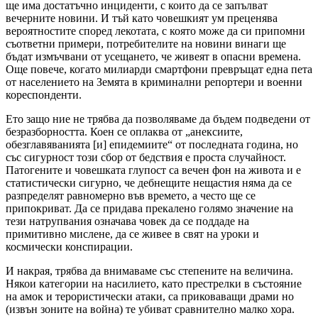
ще има достатъчно инциденти, с които да се запълват
вечерните новини. И тъй като човешкият ум преценява
вероятностите според лекотата, с която може да си припомни
съответни примери, потребителите на новини винаги ще
бъдат измъчвани от усещането, че живеят в опасни времена.
Още повече, когато милиарди смартфони превръщат една пета
от населението на Земята в криминални репортери и военни
кореспонденти.
Ето защо ние не трябва да позволяваме да бъдем подведени от
безразборността. Коен се оплаква от „анексиите,
обезглавяванията [и] епидемиите“ от последната година, но
със сигурност този сбор от бедствия е проста случайност.
Патогените и човешката глупост са вечен фон на живота и е
статистически сигурно, че дебнещите нещастия няма да се
разпределят равномерно във времето, а често ще се
припокриват. Да се придава прекалено голямо значение на
тези натрупвания означава човек да се поддаде на
примитивно мислене, да се живее в свят на уроки и
космически конспирации.
И накрая, трябва да внимаваме със степените на величина.
Някои категории на насилието, като престрелки в състояние
на амок и терористически атаки, са приковаващи драми но
(извън зоните на война) те убиват сравнително малко хора.