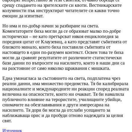
срещу спадането на зрителските си квоти. Вестникарските
колумнисти пък инструктират читателите си какви точно
емоции да изпитват.
Но има и по-добър начин за разбиране на света.
Коментаторите биха могли да се образоват малко по-добре
исторически – не като претърсват някоя енциклопедия за
поредния цитат от Клаузевиц, а като представят събитията от
близкото минало, които биха поставили събитията от
настоящето в един по-разумен контекст. Освен това те биха
могли да сравнят резултатите от различните статистически
бази данни по въпросите на насилието, които в наши дни са
на разстояние от само няколко щраквания с мишката.
Една умонагласа за състоянието на света, подплатена чрез
реални данни, има множество предимства. Тя би калибрирала
националните и международните ни реакции според реалната
величина на опасностите, които ни очакват. Тя би намалила
публичното влияние на терористите, училищните убийци,
снимачите на обезглавявания и други импресариа на
насилието. Тя дори би могла да отслаби усещането за
наближаваща орис и да пробуди отново надеждата за целия
свят.
Източник