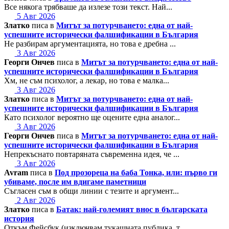
Все някога трябваше да излезе този текст. Най...
5 Авг 2026
Златко
писа в
Митът за потурчването: една от най-
успешните исторически фалшификации в България
Не разбирам аргументацията, но това е дребна ...
3 Авг 2026
Георги Ончев
писа в
Митът за потурчването: една от най-
успешните исторически фалшификации в България
Хм, не съм психолог, а лекар, но това е малка...
3 Авг 2026
Златко
писа в
Митът за потурчването: една от най-
успешните исторически фалшификации в България
Като психолог вероятно ще оцените една аналог...
3 Авг 2026
Георги Ончев
писа в
Митът за потурчването: една от най-
успешните исторически фалшификации в България
Непрекъснато повтаряната съвременна идея, че ...
3 Авг 2026
Avram
писа в
Под прозореца на баба Тонка, или: първо ги
убиваме, после им вдигаме паметници
Съгласен съм в общи линии с тезите и аргумент...
2 Авг 2026
Златко
писа в
Батак: най-големият внос в българската
история
Откъм Фейсбук (изключвам тукашната публика, т...