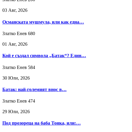
03 Авг, 2026
Османската мушмула, или как една…
Златко Енев
680
01 Авг, 2026
Кой е създал символа „Батак“? Един…
Златко Енев
584
30 Юли, 2026
Батак: най-големият внос в…
Златко Енев
474
29 Юли, 2026
Под прозореца на баба Тонка, или:…