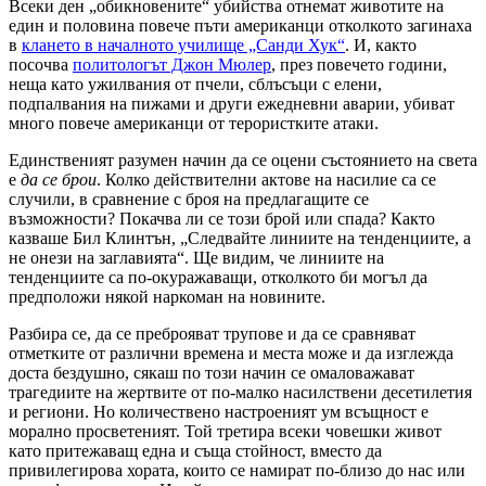
Всеки ден „обикновените“ убийства отнемат животите на
един и половина повече пъти американци отколкото загинаха
в
клането в началното училище „Санди Хук“
. И, както
посочва
политологът Джон Мюлер
, през повечето години,
неща като ужилвания от пчели, сблъсъци с елени,
подпалвания на пижами и други ежедневни аварии, убиват
много повече американци от терористките атаки.
Единственият разумен начин да се оцени състоянието на света
е
да се брои
. Колко действителни актове на насилие са се
случили, в сравнение с броя на предлагащите се
възможности? Покачва ли се този брой или спада? Както
казваше Бил Клинтън, „Следвайте линиите на тенденциите, а
не онези на заглавията“. Ще видим, че линиите на
тенденциите са по-окуражаващи, отколкото би могъл да
предположи някой наркоман на новините.
Разбира се, да се преброяват трупове и да се сравняват
отметките от различни времена и места може и да изглежда
доста бездушно, сякаш по този начин се омаловажават
трагедиите на жертвите от по-малко насилствени десетилетия
и региони. Но количествено настроеният ум всъщност е
морално просветеният. Той третира всеки човешки живот
като притежаващ една и съща стойност, вместо да
привилегирова хората, които се намират по-близо до нас или