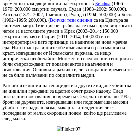
временни възходящи линии на смъртност в
Биафра
(1966–
1970; 200,000 смъртни случая), Судан (1983–2002; 500,000),
Ангола (1875–2002; 1 милион), Руанда (1994; 500,000) и Босна
(1992–1995; 200,000). (
Всички тези оценки
са на Центъра за
системен мир). Тези цифри трябва да се имат пред вид когато
четем за настоящите ужаси в Ирак (2003–2014; 150,000
смъртни случая) и Сирия (2011–2014; 150,000) и ги
интерпретираме като признаци за надигане на нова мрачна
ера. Нито пък трагичните обезглавявания и разпъвания на
кръст, извършвани от Ислямската държава, са нещо
исторически необичайно. Множество следвоенни геноциди са
били съпровождани от показни актове на мъчения и
осакатявания. Основната разлика е, че в по-ранни времена те
не са били излъчвани по социалните медии.
Развойните линии на геноцидите и другите видове убийства
на цивилни граждани за щастие сочат рязко надолу. След
постоянни покачвания по време на Студената война до 1992,
броят на държавите, извършващи или подпомагащи масови
убийства е спаднал рязко, макар тази тенденция че е
последвана от малък скорошен подем, който ще разгледаме
след малко.