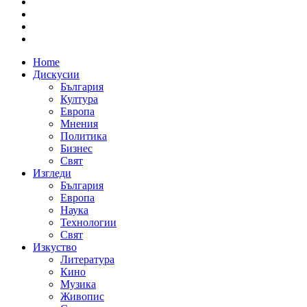
Home
Дискусии
България
Култура
Европа
Мнения
Политика
Бизнес
Свят
Изгледи
България
Европа
Наука
Технологии
Свят
Изкуство
Литература
Кино
Музика
Живопис