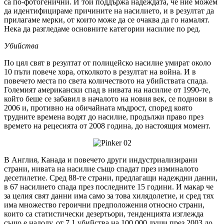
са по-фотогенични. И той поддържа надеждата, че ние можем
да идентифицираме причините на насилието, и в резултат да
прилагаме мерки, от които може да се очаква да го намалят.
Нека да разгледаме основните категории насилие по ред.
Убийства
По цял свят в резултат от полицейско насилие умират около
10 пъти повече хора, отколкото в резултат на война. И в
повечето места по света количеството на убийствата спада.
Големият американски спад в нивата на насилие от 1990-те,
който беше се забавил в началото на новия век, се поднови в
2006 и, противно на обичайната мъдрост, според която
трудните времена водят до насилие, продължи право през
времето на рецесията от 2008 година, до настоящия момент.
В Англия, Канада и повечето други индустриализирани
страни, нивата на насилие също спадат през изминалото
десетилетие. Сред 88-те страни, предлагащи надеждни данни,
в 67 насилието спада през последните 15 години. И макар че
за целия свят данни има само за това хилядолетие, и сред тях
има множество героични предположения относно страни,
които са статистически дезертьори, тенденцията изглежда
също е надолу, от 7,1 убийства на 100,000 души през 2003 до