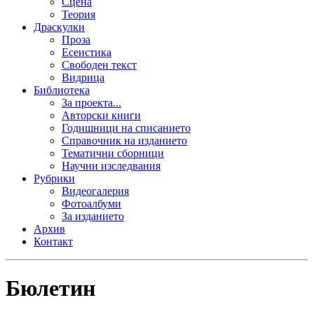
Сцена
Теория
Драскулки
Проза
Есеистика
Свободен текст
Видрица
Библиотека
За проекта...
Авторски книги
Годишници на списанието
Справочник на изданието
Тематични сборници
Научни изследвания
Рубрики
Видеогалерия
Фотоалбуми
За изданието
Архив
Контакт
Бюлетин