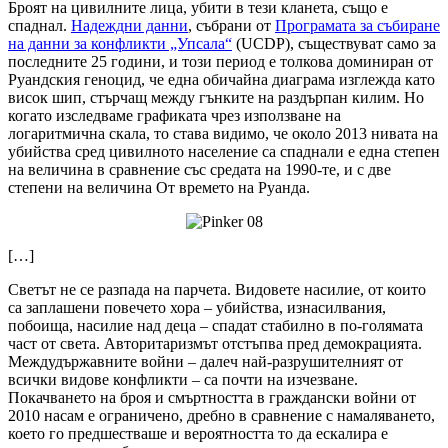
Броят на цивилните лица, убити в тези кланета, също е
спаднал.
Надеждни данни
, събрани от
Програмата за събиране
на данни за конфликти „Упсала“
(UCDP), съществуват само за
последните 25 години, и този период е толкова доминиран от
Руандския геноцид, че една обичайна диаграма изглежда като
висок шип, стърчащ между гънките на раздърпан килим. Но
когато изследваме графиката чрез използване на
логаритмична скала, то става видимо, че около 2013 нивата на
убийства сред цивилното население са спаднали е една степен
на величина в сравнение със средата на 1990-те, и с две
степени на величина От времето на Руанда.
[…]
Светът не се разпада на парчета. Видовете насилие, от които
са заплашени повечето хора – убийства, изнасилвания,
побоища, насилие над деца – спадат стабилно в по-голямата
част от света. Авторитаризмът отстъпва пред демокрацията.
Междудържавните войни – далеч най-разрушителният от
всички видове конфликти – са почти на изчезване.
Покачването на броя и смъртността в граждански войни от
2010 насам е ограничено, дребно в сравнение с намаляването,
което го предшестваше и вероятността то да ескалира е