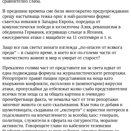
сравнително слаба.
В предишни времена сме били многократно предупреждавани
срещу настъпваща тежка орис в най-различни форми:
съветска инвазия в Западна Европа, поредица от
комунистически победи в югоизточна Азия, реваншизъм в
обединена Германия, изгряващо слънце в Япония,
ежеседмични атаки с мащабите на 11 септември и т. н.
Защо все пак светът винаги изглежда „по-опасен от всякога
преди“ – в същото време, в което все по-големи части от
човечеството живеят в мир и умират от старост?
Прекалено голяма част от представите ни за света идват от
една подвеждаща формула на журналистическите репортажи.
Репортерите правят пищни представяния на неща като
въоръжени конфликти, експлозии и (компютърни) вирусни
атаки, пропускайки да отбележат колко слабо представителни
всички тези неща са за общата картина и очевидно
пренебрегващи факта, че немалка част от тези репортажи
започват живота си като скалъпвания. Към това се добавя и
шумотевицата, създавана от „експерти“ с користни интереси в
подсилването на впечатлението за всеобщ хаос: генерали,
политици, служители в сферата на сигурността, морални
активисти. Говорещите глави по кабелните телевизии
бърборят непрестанно за тези събития, отчаяно борещи се