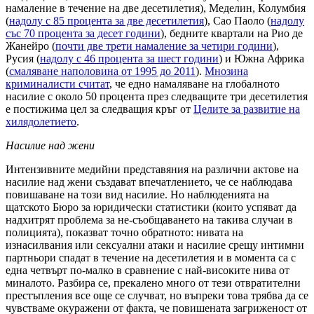
намаление в течение на две десетилетия), Меделин, Колумбия
(
надолу с 85 процента за две десетилетия
), Сао Паоло (
надолу
със 70 процента за десет години
), бедните квартали на Рио де
Жанейро (
почти две трети намаление за четири години
),
Русия (
надолу с 46 процента за шест години
) и Южна Африка
(
смаляване наполовина от 1995 до 2011
).
Мнозина
криминалисти считат
, че едно намаляване на глобалното
насилие с около 50 процента през следващите три десетилетия
е постижима цел за следващия кръг от
Целите за развитие на
хилядолетието
.
Насилие над жени
Интензивните медийни представяния на различни актове на
насилие над жени създават впечатлението, че се наблюдава
повишаване на този вид насилие. Но наблюденията на
щатското Бюро за юридически статистики (които успяват да
надхитрят проблема за не-съобщаването на такива случаи в
полицията), показват точно обратното: нивата на
изнасилвания или сексуални атаки и насилие срещу интимни
партньори спадат в течение на десетилетия и в момента са с
една четвърт по-малко в сравнение с най-високите нива от
миналото. Разбира се, прекалено много от тези отвратителни
престъпления все още се случват, но въпреки това трябва да се
чувстваме окуражени от факта, че повишената загриженост от