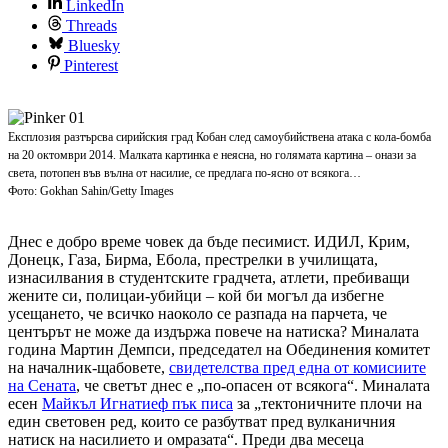
LinkedIn
Threads
Bluesky
Pinterest
Експлозия разтърсва сирийския град Кобан след самоубийствена атака с кола-бомба
на 20 октомври 2014. Малката картинка е неясна, но голямата картина – онази за
света, потопен във вълна от насилие, се предлага по-ясно от всякога…
Фото: Gokhan Sahin/Getty Images
Днес е добро време човек да бъде песимист. ИДИЛ, Крим,
Донецк, Газа, Бирма, Ебола, престрелки в училищата,
изнасилвания в студентските градчета, атлети, пребиващи
жените си, полицаи-убийци – кой би могъл да избегне
усещането, че всичко наоколо се разпада на парчета, че
центърът не може да издържа повече на натиска? Миналата
година Мартин Демпси, председател на Обединения комитет
на началник-щабовете,
свидетелства пред една от комисиите
на Сената
, че светът днес е „по-опасен от всякога“. Миналата
есен
Майкъл Игнатиеф пък писа
за „тектоничните плочи на
един световен ред, които се разбутват пред вулканичния
натиск на насилието и омразата“. Преди два месеца