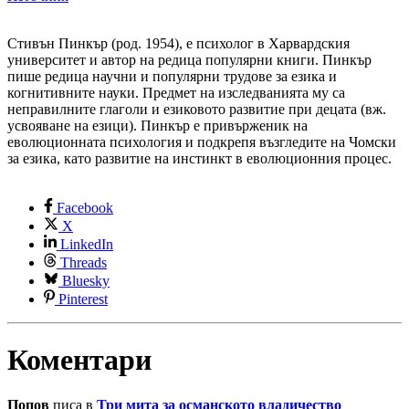
Стивън Пинкър (род. 1954), е психолог в Харвардския
университет и автор на редица популярни книги. Пинкър
пише редица научни и популярни трудове за езика и
когнитивните науки. Предмет на изследванията му са
неправилните глаголи и езиковото развитие при децата (вж.
усвояване на езици). Пинкър е привърженик на
еволюционната психология и подкрепя възгледите на Чомски
за езика, като развитие на инстинкт в еволюционния процес.
Facebook
X
LinkedIn
Threads
Bluesky
Pinterest
Коментари
Попов
писа в
Три мита за османското владичество