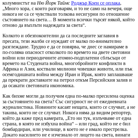
колумнистът на
Ню Йорк Таймс
Роджър Коен се оплака
,
„Много хора, с които разговарям, и то не само на вечеря, още
никога не са се чувствали толкова несигурни по отношение
състоянието на света… В момента всички търсят някой, който
отново да въплъти надеждата за света“.
Колкото и обезпокоителни да са последните заглавия в
пресата, тези жалби се нуждаят от малко по-внимателно
разглеждане. Трудно е да се повярва, че днес се намираме в
по-голяма опасност отколкото по времето на двете световни
войни или периодичните атомно-подплатени сблъсъци от
времето на Студената война, многобройните конфликти в
Африка и Азия, коствали милиони човешки животи, или пък
осемгодишната война между Иран и Ирак, която заплашваше
да прекрати доставките на петрол откъм Персийския залив и
да осакати световната икономика.
Как бихме могли да получим една по-малко пресилена оценка
за състоянието на света? Със сигурност не от ежедневната
журналистика. Новините касаят нещата, които се случват, а не
такива, които не се случват. Никога няма да видим репортер,
който да каже пред камерата, „Ето ни тук, излъчваме от една
страна, в която не избухна война“ – или град, който не е бил
бомбардиран, или училище, в което не е имало престрелка.
Докато насилието не е изчезнало от лицето на света, винаги