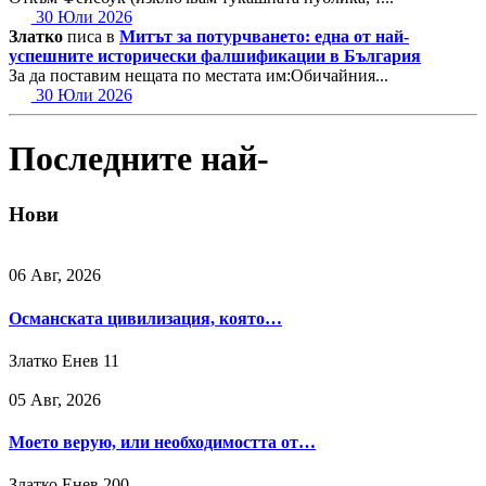
30 Юли 2026
Златко
писа в
Митът за потурчването: една от най-
успешните исторически фалшификации в България
За да поставим нещата по местата им:Обичайния...
30 Юли 2026
Последните най-
Нови
06 Авг, 2026
Османската цивилизация, която…
Златко Енев
11
05 Авг, 2026
Моето верую, или необходимостта от…
Златко Енев
200