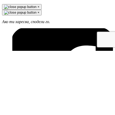
×
×
Ако ти харесва, сподели го.