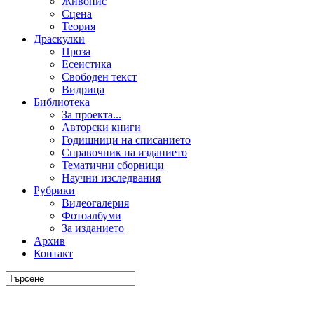
Живопис
Сцена
Теория
Драскулки
Проза
Есеистика
Свободен текст
Видрица
Библиотека
За проекта...
Авторски книги
Годишници на списанието
Справочник на изданието
Тематични сборници
Научни изследвания
Рубрики
Видеогалерия
Фотоалбуми
За изданието
Архив
Контакт