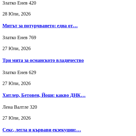
Златко Енев
420
28 Юли, 2026
Митът за потурчването: една от…
Златко Енев
769
27 Юли, 2026
Три мита за османското владичество
Златко Енев
629
27 Юли, 2026
Хитлер, Бетовен, Йоци: какво ДНК…
Лена Валтле
320
27 Юли, 2026
Секс, легла и кървави екзекуции:…