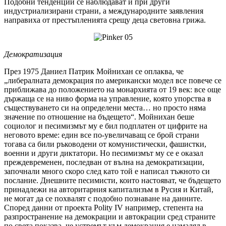
Подобни тенденции се наблюдават и при други
индустриализирани страни, а международните заявления
направиха от престъпленията срещу деца световна грижа.
Демократизация
През 1975 Даниел Патрик Мойнихан се оплаква, че
„либералната демокрация по американски модел все повече се
приближава до положението на монархията от 19 век: все още
държаща се на ниво форма на управление, която упорства в
съществуването си на определени места… но просто няма
значение по отношение на бъдещето“. Мойнихан беше
социолог и песимизмът му е бил подплатен от цифрите на
неговото време: един все по-увеличаващ се брой страни
тогава са били ръководени от комунистически, фашистки,
военни и други диктатори. Но песимизмът му се е оказал
преждевременен, последван от вълна на демократизации,
започнали много скоро след като той е написал тъжното си
послание. Днешните песимисти, които настояват, че бъдещето
принадлежи на авторитарния капитализъм в Русия и Китай,
не могат да се похвалят с подобно познаване на данните.
Според данни от проекта Polity IV например, степента на
разпространение на демокрации и автокрации сред страните
по света показва, че устремът към демокрация е намалял в