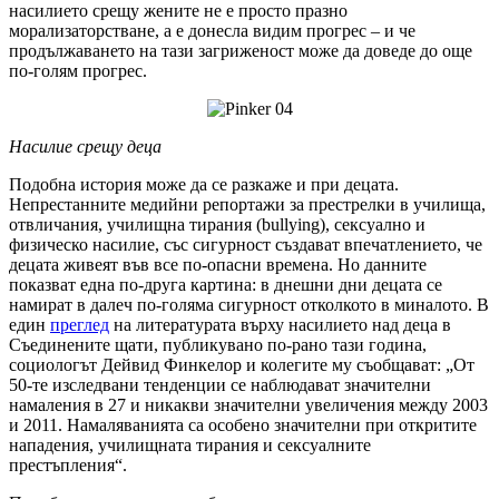
насилието срещу жените не е просто празно
морализаторстване, а е донесла видим прогрес – и че
продължаването на тази загриженост може да доведе до още
по-голям прогрес.
Насилие срещу деца
Подобна история може да се разкаже и при децата.
Непрестанните медийни репортажи за престрелки в училища,
отвличания, училищна тирания (bullying), сексуално и
физическо насилие, със сигурност създават впечатлението, че
децата живеят във все по-опасни времена. Но данните
показват една по-друга картина: в днешни дни децата се
намират в далеч по-голяма сигурност отколкото в миналото. В
един
преглед
на литературата върху насилието над деца в
Съединените щати, публикувано по-рано тази година,
социологът Дейвид Финкелор и колегите му съобщават: „От
50-те изследвани тенденции се наблюдават значителни
намаления в 27 и никакви значителни увеличения между 2003
и 2011. Намаляванията са особено значителни при откритите
нападения, училищната тирания и сексуалните
престъпления“.