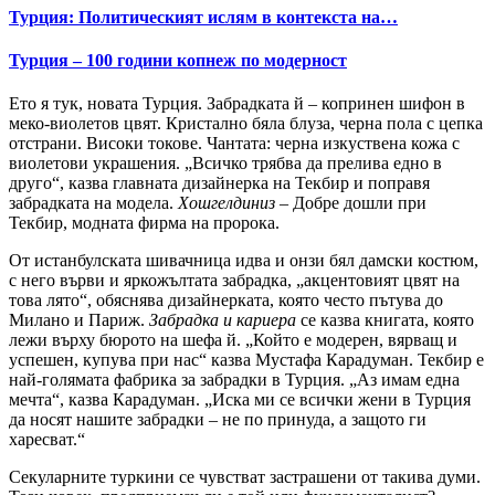
Турция: Политическият ислям в контекста на…
Турция – 100 години копнеж по модерност
Ето я тук, новата Турция. Забрадката й – копринен шифон в
меко-виолетов цвят. Кристално бяла блуза, черна пола с цепка
отстрани. Високи токове. Чантата: черна изкуствена кожа с
виолетови украшения. „Всичко трябва да прелива едно в
друго“, казва главната дизайнерка на Текбир и поправя
забрадката на модела.
Хошгелдиниз
– Добре дошли при
Текбир, модната фирма на пророка.
От истанбулската шивачница идва и онзи бял дамски костюм,
с него върви и яркожълтата забрадка, „акцентовият цвят на
това лято“, обяснява дизайнерката, която често пътува до
Милано и Париж.
Забрадка и кариера
се казва книгата, която
лежи върху бюрото на шефа й. „Който е модерен, вярващ и
успешен, купува при нас“ казва Мустафа Карадуман. Текбир е
най-голямата фабрика за забрадки в Турция. „Аз имам една
мечта“, казва Карадуман. „Иска ми се всички жени в Турция
да носят нашите забрадки – не по принуда, а защото ги
харесват.“
Секуларните туркини се чувстват застрашени от такива думи.