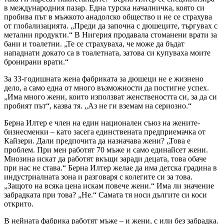
в международния пазар. Една турска началничка, която си
пробива път в мъжкото анадолско общество и не се страхува
от глобализацията. „Преди да започна с дюшеците, търгувах с
метални продукти.“ В Нигерия продавала стоманени врати за
бани и тоалетни. „Те се страхуваха, че може да бъдат
нападнати докато са в тоалетната, затова си купуваха моите
бронирани врати.“
За 33-годишната жена фабриката за дюшеци не е жизнено
дело, а само една от много възможности да постигне успех.
„Има много жени, които използват женствеността си, за да си
пробият път“, казва тя. „Аз не ги вземам на сериозно.“
Берна Илтер е член на един национален съюз на жените-
бизнесменки – като засега единствената предприемачка от
Кайзери. Дали предпочита да назначава жени? „Това е
проблем. При мен работят 70 мъже и само единайсет жени.
Мнозина искат да работят вкъщи заради децата, това обаче
при нас не става.“ Берна Илтер желае да има детска градина в
индустриалната зона и разговаря с колегите си за това.
„Защото на всяка цена искам повече жени.“ Има ли значение
забрадката при това? „Не.“ Самата тя носи дългите си коси
открито.
В нейната фабрика работят мъже – и жени, с или без забрадка.