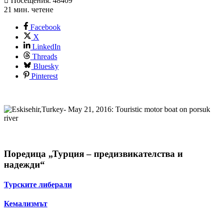
Посещения: 48409
21 мин. четене
Facebook
X
LinkedIn
Threads
Bluesky
Pinterest
Поредица „Турция – предизвикателства и
надежди“
Турските либерали
Кемализмът