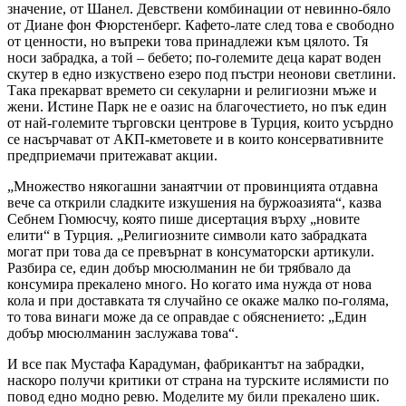
значение, от Шанел. Девствени комбинации от невинно-бяло
от Диане фон Фюрстенберг. Кафето-лате след това е свободно
от ценности, но въпреки това принадлежи към цялото. Тя
носи забрадка, а той – бебето; по-големите деца карат воден
скутер в едно изкуствено езеро под пъстри неонови светлини.
Така прекарват времето си секуларни и религиозни мъже и
жени. Истине Парк не е оазис на благочестието, но пък един
от най-големите търговски центрове в Турция, които усърдно
се насърчават от АКП-кметовете и в които консервативните
предприемачи притежават акции.
„Множество някогашни занаятчии от провинцията отдавна
вече са открили сладките изкушения на буржоазията“, казва
Себнем Гюмюсчу, която пише дисертация върху „новите
елити“ в Турция. „Религиозните символи като забрадката
могат при това да се превърнат в консуматорски артикули.
Разбира се, един добър мюсюлманин не би трябвало да
консумира прекалено много. Но когато има нужда от нова
кола и при доставката тя случайно се окаже малко по-голяма,
то това винаги може да се оправдае с обяснението: „Един
добър мюсюлманин заслужава това“.
И все пак Мустафа Карадуман, фабрикантът на забрадки,
наскоро получи критики от страна на турските ислямисти по
повод едно модно ревю. Моделите му били прекалено шик.