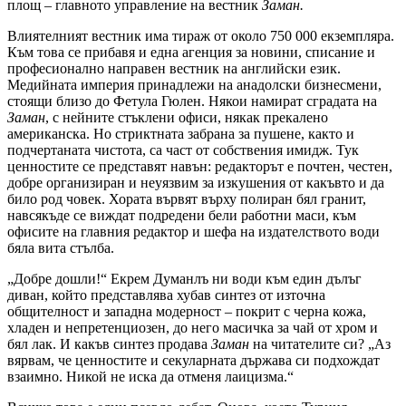
площ – главното управление на вестник
Заман.
Влиятелният вестник има тираж от около 750 000 екземпляра.
Към това се прибавя и една агенция за новини, списание и
професионално направен вестник на английски език.
Медийната империя принадлежи на анадолски бизнесмени,
стоящи близо до Фетула Гюлен. Някои намират сградата на
Заман
, с нейните стъклени офиси, някак прекалено
американска. Но стриктната забрана за пушене, както и
подчертаната чистота, са част от собствения имидж. Тук
ценностите се представят навън: редакторът е почтен, честен,
добре организиран и неуязвим за изкушения от какъвто и да
било род човек. Хората вървят върху полиран бял гранит,
навсякъде се виждат подредени бели работни маси, към
офисите на главния редактор и шефа на издателството води
бяла вита стълба.
„Добре дошли!“ Екрем Думанлъ ни води към един дълъг
диван, който представлява хубав синтез от източна
общителност и западна модерност – покрит с черна кожа,
хладен и непретенциозен, до него масичка за чай от хром и
бял лак. И какъв синтез продава
Заман
на читателите си? „Аз
вярвам, че ценностите и секуларната държава си подхождат
взаимно. Никой не иска да отменя лаицизма.“