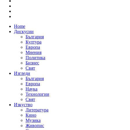
Home
Дискусии
България
Култура
Европа
Мнения
Политика
Бизнес
Свят
Изгледи
България
Европа
Наука
Технологии
Свят
Изкуство
Литература
Кино
Музика
Живопис