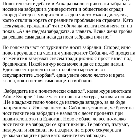
Политическите дебати в Анкара около стриктната забрана за
носене на забрадки в университети и обществени сгради
според Илтер са уморителни – една чисто мъжка дискусия,
която отвлича хората от реалните проблеми на страната. Като
„секуларна гражданка“ тя не обича да излага религията си на
показ. „Аз не гледам забрадката, а главата. Всяка жена трябва
да решава сама дали иска да носи забрадка или не.“
По-голямата част от туркините носят забрадки. Според едно
ново проучване на частния университет Сабанчи, 49 процента
от жените я завързват съвсем традиционно с прост възел под
брадичката. Някой кичур коса може и да се подава навън.
Единадесет процента носят особено мразения от
секуларистите „тюрбан“, една увита около челото и врата
кърпа, която оставя само лицето свободно.
„Забрадката не е политически символ“, казва журналистката
Айше Буюрле. Това е част от нашата култура, затова я носим.
„Не е задължително човек да изглежда западно, за да бъде
напредничав. Изследването на Сабанчи установи, че броят на
носителките на забрадки е намалял с десет процента при
правителството на Ердоган. Ново е обаче, че все по-малко
носителки на забрадки се крият вкъщи. Те работят, пътуват,
пазаруват и изискват по пазарите на строго секуларната
държава същите права като жените без забрадки.