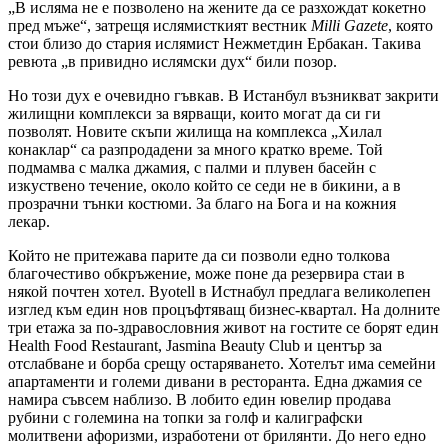
„В исляма не е позволено на жените да се разхождат кокетно
пред мъже“, затрещя ислямисткият вестник
Milli
Gazete
, която
стои близо до стария ислямист Нежметдин Ербакан. Такива
ревюта „в привидно ислямски дух“ били позор.
Но този дух е очевидно гъвкав. В Истанбул възникват закрити
жилищни комплекси за вярващи, които могат да си ги
позволят. Новите скъпи жилища на комплекса „Хилал
конаклар“ са разпродадени за много кратко време. Той
подмамва с малка джамия, с палми и плувен басейн с
изкуствено течение, около който се седи не в бикини, а в
прозрачни тънки костюми. За благо на Бога и на кожния
лекар.
Който не притежава парите да си позволи едно толкова
благочестиво обкръжение, може поне да резервира стаи в
някой почтен хотел.
Byotell
в Истнабул предлага великолепен
изглед към един нов процъфтяващ бизнес-квартал. На долните
три етажа за по-здравословния живот на гостите се борят един
Health
Food
Restaurant
,
Jasmina
Beauty
Club
и център за
отслабване и борба срещу остаряването. Хотелът има семейни
апартаменти и големи дивани в ресторанта. Една джамия се
намира съвсем наблизо. В лобито един ювелир продава
рубини с големина на топки за голф и калиграфски
молитвени афоризми, изработени от брилянти. До него едно