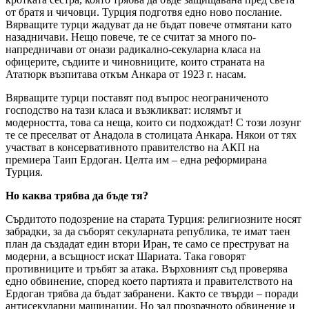
от братя и чичовци. Турция подготвя едно ново послание.
Вярващите турци жадуват да не бъдат повече отмятани като
назадничави. Нещо повече, те се считат за много по-
напредничави от онази радикално-секуларна класа на
офицерите, съдиите и чиновниците, които страната на
Ататюрк възпитава откъм Анкара от 1923 г. насам.
Вярващите турци поставят под въпрос неограниченото
господство на тази класа и възкликват: ислямът и
модерността, това са неща, които си подхождат! С този лозунг
те се преселват от Анадола в столицата Анкара. Някои от тях
участват в консервативното правителство на АКП на
премиера Таип Ердоган. Целта им – една реформирана
Турция.
Но каква трябва да бъде тя?
Сърдитото подозрение на старата Турция: религиозните носят
забрадки, за да съборят секуларната република, те имат таен
план да създадат един втори Иран, те само се преструват на
модерни, а всъщност искат Шариата. Така говорят
противниците и тръбят за атака. Върховният съд проверява
едно обвинение, според което партията и правителството на
Ердоган трябва да бъдат забранени. Както се твърди – поради
антисекуларни машинации. Но зад прозрачното обвинение и