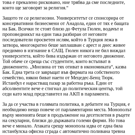
това е прекалено рисковано, ние трябва да сме последните,
които ще заговорят за религия.“
Защото те
са
религиозни. Университетът се спонсорира от
консервативни бизнесмени от Анадола, един от тях е бащата
на Бак. Всички те стоят близо до Фетула Гюлен, водачът и
проповедникът на един така разбиран от неговите
последователи просветен ислям, който в Турция лежа в
затвора, многократно беше заплашван с арест и днес живее
предимно в изгнание в САЩ. Гюлен никога не бил виждал
университета, който бива издържан от неговото движение.
Той обаче се среща със студентите, които встъпват в
движението. „Мнозина от тях отиват в икономиката“, казва
Бак. Една трета се завръщат във фирмата на собственото
семейство, някои биват наети от Мецедес-Бенц Тюрк.
Истанбул е нарастващ пазар за работна ръка. Един от
абсолвентите вече е стигнал до политическия център, той
седи като млад представител на АКП в парламента.
За да се участва в голямата политика, в дебатите на Турция, е
необходимо нещо повече от парламентарни места. Монополът
върху мненията беше в продължение на десетилетия в ръцете
на секуларни, близки до държавата големи фирми. Но това
вече е минало. Атаката срещу монопола идва от една бяла
истанбулска офисна сграда с автоматично поливана тревна