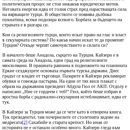
политическия процес не стои никакъв юридически мотив.
Неговата енергия идва от голия страх пред нарастващата сила
на вярващите турци. В обществото се появява дълбока
пукнатина, всеки подозира всекиго. Борбата за бъдещето на
страната е в разгара си.
Кои са религиозните турци, които искат право на глас и власт
в секуларната система? По какъв начин искат те да променят
Турция? Откъде черпят самочувствието и силата си?
В началото беше Анадола, сърцето на Турция. Кайзери е в
самата среда на Анадола, един град на религиозните
мюсюлмани. В прашната равнина в подножието на планината
Еркие селджуците основаха първата турска държава. Днес
градът се владее от търговци. Пазарите в Кайзери рекламират
обувки и говежда пастърма. На един от тях виси плакат с
образа на държавния президент Абдула Гюл от АКП. Отдолу е
написано „Ние се гордеем с теб!“ Гюл, който беше избран в
яростна борба с радикално-секуларния истеблишмънт, идва от
тук.
В Кайзери за Турция може да се чете като в отворена книга.
Тук президентът, там почернелите от столетията зидове на
медресата
[2]
Сахабийе и старата крепост. Но инак от
историята не е останало особено много. Кайзери гледа към