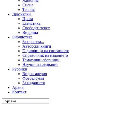
Живопис
Сцена
Теория
Драскулки
Проза
Есеистика
Свободен текст
Видрица
Библиотека
За проекта...
Авторски книги
Годишници на списанието
Справочник на изданието
Тематични сборници
Научни изследвания
Рубрики
Видеогалерия
Фотоалбуми
За изданието
Архив
Контакт