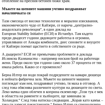
отопление на пресния бетонен божи храм.
Мъжете на шевните машини учтиво поздравяват
началничката си
Тази смесица от високи технологии и морални изисквания,
икономическото чудо от Кайзери, се нарича „централно-
анадолската революция“, в един доклад на
European
Stability
Initiative
(ЕСИ)
в Истанбул. Там където
преди двадесет години дядовците работеха в огромни,
управлявани от Анкара комбинати, днес синовете и внуците
от Кайзери поемат щастието в собствените си ръце.
А дъщерите? ЕСИ не премълчава проблемите в доклада
Ислямски Калвинисти
– например ниския брой на работещи
жени. Преди около три години само около 37 процента от тях
имаха работа. Какво се е променило?
Берна Илтер ни води покрай подредените на камари дюшеци
в нейната фабрична зала. Мъжете на шевните машини
поглеждат към нея, поздравяват учтиво, тя маха в отговор. А
след това обяснява различните култури на дюшеците по света.
Леко мачка един облечен в коприна екземпляр: „Този тук е мек
в областта на раменете и хълбоците, ще заминава за
Холандия.“ След това натиска следващия. „Корав като камък –
така ги харесат пакистанците.“ Берна Илтер се специализира