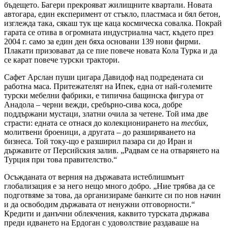
бъдещето. Багери прекрояват жилищните квартали. Новата
автогара, един експеримент от стъкло, пластмаса и бял бетон,
изглежда така, сякаш тук ще каца космическа совалка. Покрай
гарата се отива в огромната индустриална част, където през
2004 г. само за един ден бяха основани 139 нови фирми.
Плакати призовават да се пие повече новата Кола Турка и да
се карат повече турски трактори.
Сафет Арслан пуши цигара Давидоф над подредената си
работна маса. Притежателят на Ипек, една от най-големите
турски мебелни фабрики, е типична бащинска фигура от
Анадола – черни вежди, сребърно-сива коса, добре
поддържани мустаци, златни очила за четене. Той има две
страсти: едната се отнася до колекционирането на
тесбих
,
молитвени броеници, а другата – до разширяването на
бизнеса. Той току-що е разширил пазара си до Иран и
държавите от Персийския залив. „Радвам се на отварянето на
Турция при това правителство.“
Осъжданата от верния на държавата истеблишмънт
глобализация е за него нещо много добро. „Ние трябва да се
подготвяме за това, да организираме банките си по нов начин
и да освободим държавата от ненужни отговорности.“
Кредити и данъчни облекчения, каквито турската държава
преди идването на Ердоган с удоволствие раздаваше на