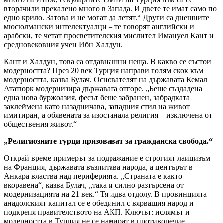
вторачили прекалено много в Запада. И двете те имат само по
едно крило. Затова и не могат да летят.“ Други са днешните
мюсюлмански интелектуалци – те говорят английски и
арабски, те четат просветителския мислител Имануел Кант и
средновековния учен Ибн Халдун.
Кант и Халдун, това са отдавнашни неща. В какво се състои
модерността? През 20 век Турция направи голям скок към
модерността, казва Булач. Основателят на държавата Кемал
Ататюрк модернизира държавата отгоре. „Беше създадена
една нова буржоазия, фесът беше забранен, забрадката
заклеймена като назадничава, западния стил на живот
имитиран, а обявената за изостанала религия – изключена от
обществения живот.“
„Религиозните турци призовават за гражданска свобода.“
Открай време примерът за подражание е строгият лаицизъм
на Франция, държавата възпитава народа, а центърът в
Анкара властва над периферията. „Страната е както
вкоравена“, казва Булач, „така и силно разтърсена от
модернизацията на 21 век.“ Тя идва отдолу. В провинцията
анадолският капитал се е обединил с вярващия народ и
подкрепя правителството на АКП. Ключът: ислямът и
модерността в Турция не се намират в противоречие,