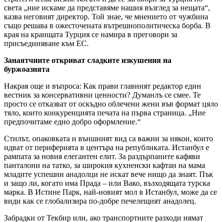
света „ние искаме да представяме нашия възглед за нещата“,
казва неговият директор. Той знае, че мнението от чужбина
също решава в ожесточената вътрешнополитическа борба. В
края на краищата Турция се намира в преговори за
присъединяване към ЕС.
Занаятчиите откриват сладките изкушения на
буржоазията
Накрая още и въпроса: Как прави главният редактор един
вестник за консервативни ценности? Думанлъ се смее. Те
просто се отказват от оскъдно облечени жени във формат цяло
тяло, които конкуренцията печата на първа страница. „Ние
предпочитаме едно добро оформление.“
Стилът, опаковката и външният вид са важни за някои, които
идват от периферията в центъра на републиката. Истанбул е
рампата за новия елегантен елит. За раздърпаните кафяви
панталони на татко, за широкия кухненски кафтан на мама
младите успешни анадолци не искат вече нищо да знаят. Пък
и защо ли, когато има Прада – или Вако, възходящата турска
марка. В Истине Парк, най-новият мол в Истанбул, може да се
види как се глобализира по-добре печелещият анадолец.
Забрадки от Текбир или, ако транспортните разходи нямат