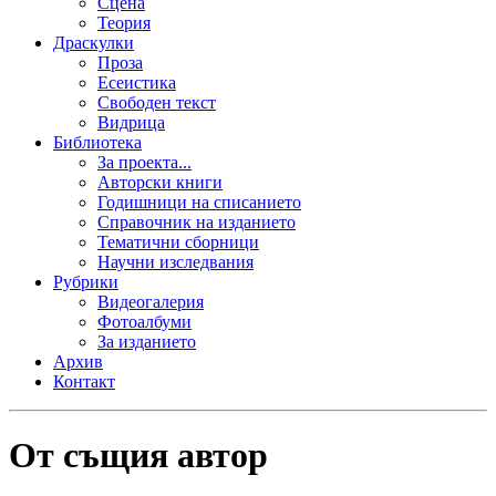
Сцена
Теория
Драскулки
Проза
Есеистика
Свободен текст
Видрица
Библиотека
За проекта...
Авторски книги
Годишници на списанието
Справочник на изданието
Тематични сборници
Научни изследвания
Рубрики
Видеогалерия
Фотоалбуми
За изданието
Архив
Контакт
От същия автор