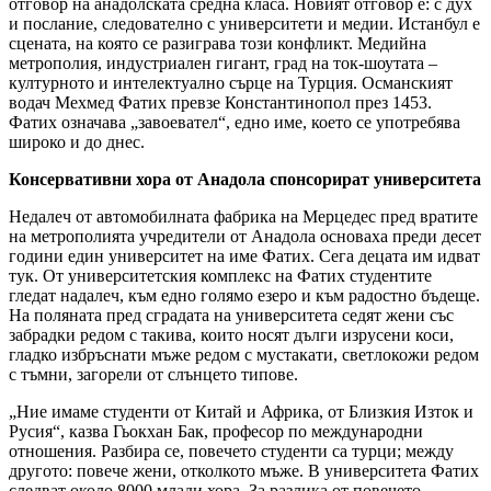
отговор на анадолската средна класа. Новият отговор е: с дух
и послание, следователно с университети и медии. Истанбул е
сцената, на която се разиграва този конфликт. Медийна
метрополия, индустриален гигант, град на ток-шоутата –
културното и интелектуално сърце на Турция. Османският
водач Мехмед Фатих превзе Константинопол през 1453.
Фатих означава „завоевател“, едно име, което се употребява
широко и до днес.
Консервативни хора от Анадола спонсорират университета
Недалеч от автомобилната фабрика на Мерцедес пред вратите
на метрополията учредители от Анадола основаха преди десет
години един университет на име Фатих. Сега децата им идват
тук. От университетския комплекс на Фатих студентите
гледат надалеч, към едно голямо езеро и към радостно бъдеще.
На поляната пред сградата на университета седят жени със
забрадки редом с такива, които носят дълги изрусени коси,
гладко избръснати мъже редом с мустакати, светлокожи редом
с тъмни, загорели от слънцето типове.
„Ние имаме студенти от Китай и Африка, от Близкия Изток и
Русия“, казва Гьокхан Бак, професор по международни
отношения. Разбира се, повечето студенти са турци; между
другото: повече жени, отколкото мъже. В университета Фатих
следват около 8000 млади хора. За разлика от повечето