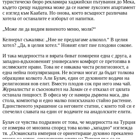
туристическо бюро рекламира хаджийски пътувания до Мека,
където срещу надценка може да се наеме луксозен апартамент
с изглед към Каабата. Но онова, което всъщност различава
хотела от останалите е изборът от напитки.
„Може ли да видим виненото меню, моля?“
Келнерът съжалява: „Ние не предлагаме алкохол.“ В целия
хотел? „Да, в целия хотел.“ Новият елит пие плодови сокове.
И така модерността и вярата биват помирени една с друга, а
западно-вдъхновеният универсален комфорт се претопява в
ислямските нрави. Това не е някаква чиста религиозност, а
една нейна популяризация. Не всички могат да бъдат толкова
образцови колкото Али Булач, един от духовните водачи на
религиозния нов елит. Вместо плодов сок при него има чай.
Журналистът и съосновател на
Заман
се е отказал от цялата
останала пищност. В офиса му се намира дървена маса, два
стола, компютър и едно малко поизсъхнало стайно растение.
Единственото украшение са неговите статии, с които той си е
спечелил славата на един от водачите на анадолските елити.
Булач се чувства подразнен от това, че модерността на Турция
се измерва от мнозина според това колко „западно“ изглежда
тя. „Османската империя се ориентираше духовно прекалено
много на изток, секуларните елити на Турция пък са се