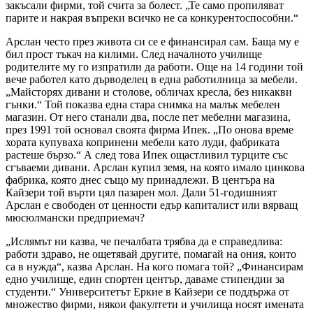
закъсали фирми, той счита за болест. „Те само пропиляват
парите и накрая въпреки всичко не са конкурентоспособни.“
Арслан често през живота си се е финансирал сам. Баща му е
бил прост тъкач на килими. След началното училище
родителите му го изпратили да работи. Още на 14 години той
вече работел като дърводелец в една работилница за мебели.
„Майсторях дивани и столове, обличах кресла, без никакви
гънки.“ Той показва една стара снимка на малък мебелен
магазин. От него станали два, после пет мебелни магазина,
през 1991 той основал своята фирма Ипек. „По онова време
хората купуваха копринени мебели като луди, фабриката
растеше бързо.“ А след това Ипек ощастливил турците със
сгъваеми дивани. Арслан купил земя, на която имало цинкова
фабрика, която днес също му принадлежи. В центъра на
Кайзери той върти цял пазарен мол. Дали 51-годишният
Арслан е свободен от ценности едър капиталист или вярващ
мюсюлмански предприемач?
„Ислямът ни казва, че печалбата трябва да е справедлива:
работи здраво, не ощетявай другите, помагай на ония, които
са в нужда“, казва Арслан. На кого помага той? „Финансирам
едно училище, един спортен център, даваме стипендии за
студенти.“ Университетът Еркие в Кайзери се поддържа от
множество фирми, някои факултети и училища носят имената