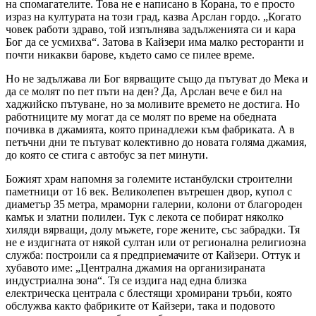
на спомагателите. Това не е написано в Корана, то е просто
израз на културата на този град, казва Арслан гордо. „Когато
човек работи здраво, той изпълнява задълженията си и кара
Бог да се усмихва“. Затова в Кайзери има малко ресторанти и
почти никакви барове, където само се пилее време.
Но не задължава ли Бог вярващите също да пътуват до Мека и
да се молят по пет пъти на ден? Да, Арслан вече е бил на
хаджийско пътуване, но за моливите времето не достига. Но
работниците му могат да се молят по време на обедната
почивка в джамията, която принадлежи към фабриката. А в
петъчни дни те пътуват колективно до новата голяма джамия,
до която се стига с автобус за пет минути.
Божият храм напомня за големите истанбулски строителни
паметници от 16 век. Великолепен вътрешен двор, купол с
диаметър 35 метра, мраморни галерии, колони от благороден
камък и златни полилеи. Тук с лекота се побират няколко
хиляди вярващи, долу мъжете, горе жените, със забрадки. Тя
не е издигната от някой султан или от регионална религиозна
служба: построили са я предприемачите от Кайзери. Оттук и
хубавото име: „Централна джамия на организираната
индустриална зона“. Тя се издига над една близка
електрическа централа с блестящи хромирани тръби, която
обслужва както фабриките от Кайзери, така и подовото