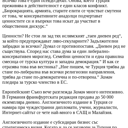
Всичко това е един псевдо-дебат. Онова, което Турция
преживява в действителност е един класов конфликт.
„Бюрокрацията, армията, старите елити се чувстват смутени
от това, че консервативните анадолци подчертават
ценностите си и въпреки това искат да участват в
обществения дискурс.“
Ценности? Не стои ли зад тях ислямският „таен дневен ред“,
за който предупреждават ляво-секуларните? Задължителни
забрадки за всички? Думал се противопоставя. „Дневен ред не
съществува. Според нас става дума за един либерално-
консервативен мироглед. Семейни ценности и една правилна
смесица от турска култура и западна демокрация.“ И как се
отразява това във вестника? „Ние пишем, че Турция трябва да
стане по-либерална във всички религиозни направления,
трябва да стане по-демократична и по-отворена.“
Заман
пледира за турско членство в ЕС.
Европейският Съюз вече разглежда
Заман
много интензивно.
В Германия франкфуртската редакция продава до 50 000
екземпляра дневно. Англоезичното издание в Турция се
намира при чуждестранни дипломати, учени, журналисти,
Интернет-сайтът се чете най-много в САЩ и Малайзия.
Англоезичното издание е субсидиран бизнес със
стратегическа визия. Когато и да се заговори за Турция по