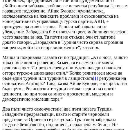
Този човек, предприемач ли е той или фундаменталист?
„Който носи забрадка, той желае ислямска република!“, това е
горящото подозрение. Айше Буюрле, журналистка,
изследователка на женските проблеми и съоснователка на
консервативната управляваща турска партия, АКП, е
принудена да живее с това. Тя носи забрадката си от
убеждение. Забрадката й е с пясъчен цвят, мобилният телефон
често залепва за нея. Тя почти не откъсва очи от лаптопа
докато говори. „Забрадката в Турция често скрива огромния
напредък, който са направили жените“, казва тя.
Майка й покривала главата си по традиция. „Аз я нося, защото
това е мое лично решение. За мен тя е елемент от моята
религиозност. И протест срещу принудата на един наложен
отгоре турско-национален стил.“ Колко религиозен може да
бъде един турчин или туркиня в лаицистката
[1]
република на
основателя Ататюрк? Това, казва Айше Буюрле, е въпросът на
бъдещето. „Религиозните турци остават верни на своите
ценности, но при това са много просветени, модерни и
демократично мислещи хора.“
Два пъти чисто самочувствие, два пъти новата Турция.
Западните предразсъдъци, както и старите чернобели
представи за Ориента се разчупват. Тук изпод забрадката
гледа не безправната, подчинена, пердашена майчица. Не
кротката сестра, която трябва да бъде защищавана пред света