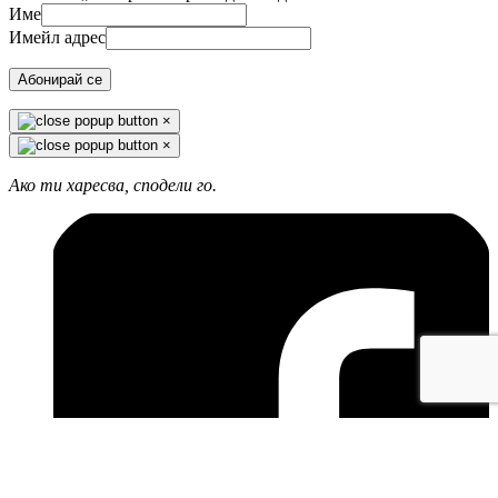
Име
Имейл адрес
Абонирай се
×
×
Ако ти харесва, сподели го.