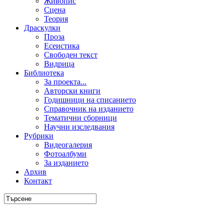
Живопис
Сцена
Теория
Драскулки
Проза
Есеистика
Свободен текст
Видрица
Библиотека
За проекта...
Авторски книги
Годишници на списанието
Справочник на изданието
Тематични сборници
Научни изследвания
Рубрики
Видеогалерия
Фотоалбуми
За изданието
Архив
Контакт