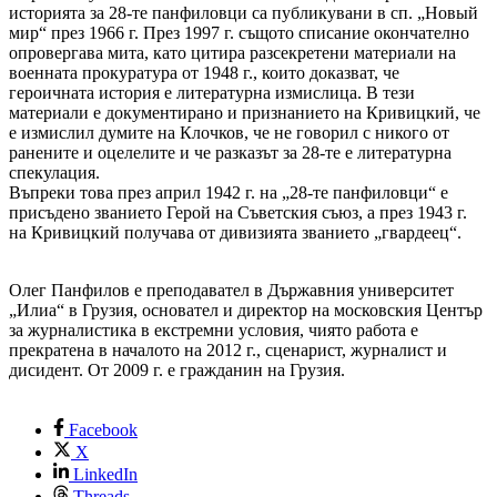
историята за 28-те панфиловци са публикувани в сп. „Новый
мир“ през 1966 г. През 1997 г. същото списание окончателно
опровергава мита, като цитира разсекретени материали на
военната прокуратура от 1948 г., които доказват, че
героичната история е литературна измислица. В тези
материали е документирано и признанието на Кривицкий, че
е измислил думите на Клочков, че не говорил с никого от
ранените и оцелелите и че разказът за 28-те е литературна
спекулация.
Въпреки това през април 1942 г. на „28-те панфиловци“ е
присъдено званието Герой на Съветския съюз, а през 1943 г.
на Кривицкий получава от дивизията званието „гвардеец“.
Олег Панфилов е преподавател в Държавния университет
„Илиа“ в Грузия, основател и директор на московския Център
за журналистика в екстремни условия, чиято работа е
прекратена в началото на 2012 г., сценарист, журналист и
дисидент. От 2009 г. е гражданин на Грузия.
Facebook
X
LinkedIn
Threads