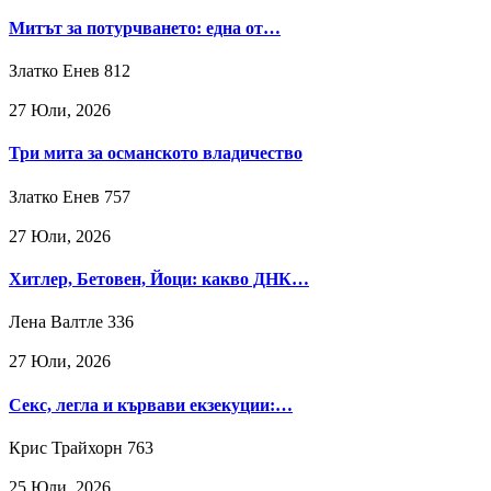
Митът за потурчването: една от…
Златко Енев
812
27 Юли, 2026
Три мита за османското владичество
Златко Енев
757
27 Юли, 2026
Хитлер, Бетовен, Йоци: какво ДНК…
Лена Валтле
336
27 Юли, 2026
Секс, легла и кървави екзекуции:…
Крис Трайхорн
763
25 Юли, 2026