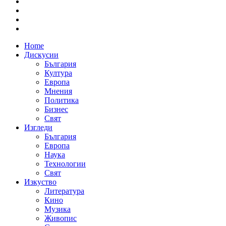
Home
Дискусии
България
Култура
Европа
Мнения
Политика
Бизнес
Свят
Изгледи
България
Европа
Наука
Технологии
Свят
Изкуство
Литература
Кино
Музика
Живопис