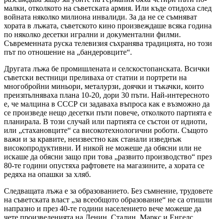
малки, отколкото на съветската армия. Или къде отидоха след
войната няколко милиона инвалиди. За да не се съмняват
хората в лъжата, съветското кино произвеждаше всяка година
по няколко десетки игрални и документални филми.
Съвременната руска телевизия съхранява традицията, но този
път по отношение на „бандеровците“.
Другата лъжа бе промишлената и селскостопанската. Всички
съветски вестници преливаха от статии и портрети на
многобройни миньори, металурзи, доячки и тъкачки, които
преизпълняваха плана 10-20, дори 30 пъти. Най-интересното
е, че малцина в СССР си задаваха въпроса как е възможно да
се произведе нещо десетки пъти повече, отколкото партията е
планирала. В този случай или партията се състои от идиоти,
или „стахановците“ са високотехнологични роботи. Същото
важи и за кравите, неизвестно как станали изведнъж
високопродуктивни. И никой не можеше да обясни или не
искаше да обясни защо при това „развито производство“ през
80-те години опустяха рафтовете на магазините, а хората се
редяха на опашки за хляб.
Следващата лъжа е за образованието. Без съмнение, трудовете
на съветската власт „за всеобщото образование“ не са отишли
напразно и през 40-те години населението вече можеше да
чете произведенията на Ленин, Сталин, Маркс и Енгелс.