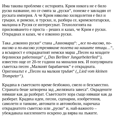
Има такива проблеми с историята. Крим никога не е било
руско название, но се смята за „руски“, понеже е завладян от
руската империя. А че Крим няколко хилядолетия е бил и
гръцки, и римски, и турски, и, разбира се, кримскотатарски,
малцина в Русия се интересуват. Технологията на
присвояването е проста – реших и казах, че Крим е руски.
Откраднах и казах, че е изконно руски.
Така „изконно руски“ стана „Авиомарш“:
„все по-високо, по-
високо и по-високо устремяваме полета на нашите птици…“
,
а всъщност е откраднатият немски марш „Песен на младите
берлински работници“
(„Das Berliner Jungarbeiterlied“)
,
известен още от 20-те години на миналия век. И популярната
съветска песен „Малкият барабанчик“ е открадната.
Оригиналът е „Песен на малкия тръбач“
(„Lied vom kleinen
Trompeter“)
.
Крадяха в съветското време безбожно, смело и безсъвестно.
Страната беше затворена зад „желязната завеса“. Окрадените
нямаше как да разберат. Съветските хора също нямаше как да
разберат. Крадяха идеи, песни, сценарии, изобретения,
самолети и танкове, автомати и автомобили, наричаха
откраднатото съветско или „руско“ и, най-важното –
убеждаваха населението искрено да вярва на лъжите.