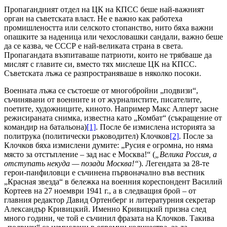
Пропагандният отдел на ЦК на КПСС беше най-важният
орган на съветската власт. Не е важно как работеха
промишлеността или селското стопанство, нито бяха важни
опашките за наденица или чехословашки сандали, важно беше
да се казва, че СССР е най-великата страна в света.
Пропагандата възпитаваше патриоти, които не трябваше да
мислят с главите си, вместо тях мислеше ЦК на КПСС.
Съветската лъжа се разпространяваше в няколко посоки.
Военната лъжа се състоеше от многобройни „подвизи“,
съчинявани от военните и от журналистите, писателите,
поетите, художниците, киното. Например Макс Алперт засне
режисираната снимка, известна като „Комбат“ (съкращение от
командир на батальона)
[1]
. После бе измислена историята за
политрука (политически ръководител) Клочков
[2]
. После за
Клочков бяха измислени думите: „Русия е огромна, но няма
място за отстъпление – зад нас е Москва!“ (
„Велика Россия, а
отступать некуда — позади Москва!“
). Легендата за 28-те
герои-панфиловци е съчинена първоначално във вестник
„Красная звезда“ в бележка на военния кореспондент Василий
Кортеев на 27 ноември 1941 г., а в следващия брой – от
главния редактор Давид Ортенберг и литературния секретар
Александър Кривицкий. Именно Кривицкий призна след
много години, че той е съчинил фразата на Клочков. Такива