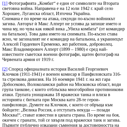
[1]
Фотографията „Комбат“ е един от символите на Втората
световна война. Направена е на 12 юли 1942 г. край село
Хорошее, Луганска област, Източна Украйна.
Снимана е по време на атака, секунди по-късно войникът
загива. Авторът ѝ Макс Алперт не успява да запише името и
чина му, но чува как някой вика „Убиха комбата“ (от командир
на батальон). Това дава името на снимката. По-късно става
ясно, че загиналият не е командир на батальона, а украинецът
Алексей Гордеевич Еременко, жп работник, доброволец.
Макс Владимирович Алперт (1899 – 1980) е сред най-
известните съветски военни фотографи, щатен фотограф на
Червената армия от 1919 г.
[2]
Според официалната история Василий Георгиевич
Клочков (1911-1941) е военен комисар в Панфиловската 316-
та стрелкова дивизия. На 16 ноември 1941 г. на жп гара
Добосеково, Волоколамски район на Московска област, води
група танкове, с които отблъсква многобройни противникови
атаки. Групата унищожава 18 вражески танка и влиза в
историята с битката при Москва като 28-те герои-
панфиловци. Думите на Клочков, с които се обръща към
бойците: „Велика Россия, а отступать некуда — позади
Москва!“, стават известни в цялата страна. По време на боя,
окичен с гранати, той се хвърля под вражески танк и загива.
Първите публично изказани съмнения за достоверността на