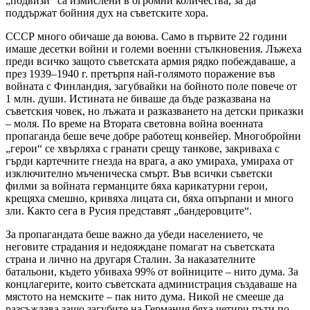
„подвизи“ са измислени в огромни количества, за да
поддържат бойния дух на съветските хора.
СССР много обичаше да воюва. Само в първите 22 години
имаше десетки войни и големи военни стълкновения. Лъжеха
преди всичко защото съветската армия рядко побеждаваше, а
през 1939–1940 г. претърпя най-голямото поражение във
войната с Финландия, загубвайки на бойното поле повече от
1 млн. души. Истината не биваше да бъде разказвана на
съветския човек, но лъжата и разказването на детски приказки
– моля. По време на Втората световна война военната
пропаганда беше вече добре работещ конвейер. Многобройни
„герои“ се хвърляха с гранати срещу танкове, закриваха с
гърди картечните гнезда на врага, а ако умираха, умираха от
изключително мъченическа смърт. Във всички съветски
филми за войната германците бяха карикатурни герои,
крещяха смешно, кривяха лицата си, бяха опърпани и много
зли. Както сега в Русия представят „бандеровците“.
За пропагандата беше важно да убеди населението, че
неговите страдания и недояждане помагат на съветската
страна и лично на другаря Сталин. За наказателните
батальони, където убиваха 99% от войниците – нито дума. За
концлагерите, които съветската администрация създаваше на
мястото на немските – пак нито дума. Никой не смееше да
разсъждава защо загубите на Германия бяха четири пъти по-