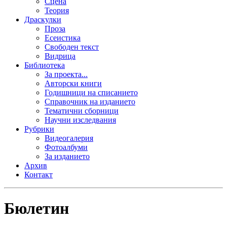
Сцена
Теория
Драскулки
Проза
Есеистика
Свободен текст
Видрица
Библиотека
За проекта...
Авторски книги
Годишници на списанието
Справочник на изданието
Тематични сборници
Научни изследвания
Рубрики
Видеогалерия
Фотоалбуми
За изданието
Архив
Контакт
Бюлетин