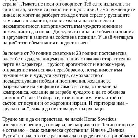
страна“. Лъжата не носи отговорност. Теб са те излъгали, ти
си излъгал, всички са радостни и щастливи. Само чужденците
никак не могат да разберат откъде е тази страст у руснаците
към самозалъгването, към възхвалата на собствената
некомпетентност, нетърпимостта към чуждото мнение и
нежеланието да спорят. Дискусията винаги е обмен на знания
и аргументи в защита на собствена позиция. У „най-четящата
нация“ този обем знания е недостатъчен.
За повече от 70 години съветска и 23 години постсъветска
власт бе създадена лицемерна нация с няколко отвратителни
черти на характера – грубост, арогантност и високомерие,
отвращение към всичко неразбираемо, нетърпимост към
чуждия език и чуждата култура, самохвалство с
несъществуващи победи и постижения, желание за
разрешаване на конфликти само със сила, отричане на
компромиса, желание да заграби чуждото и да го обяви за
„изконно“ свое. Разбира се, тази нация има език и той се
състои от псувни и от жаргонни изрази. И територия има –
„руски свят“, макар да не става дума за руснаци.
Трудно ми е да си представя, че някой Homo Soveticus
изведнъж е решил да повярва, че например от Ленин нищо не
е останало – само химическа субстанция. Или че „Велика
Русия“ в началото се е разполагала в пределите на три области