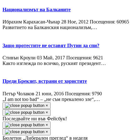
Национализмът на Балканите
Ибрахим Карахасан-Чънар
28 Ное, 2012
Посещения: 60965
Развитието на Балканския национализъм,…
Защо протестите не оставят Путин да спи?
Стивън Кроули
03 Май, 2017
Посещения: 9621
Както изглежда по всичко, руският президент…
Преди Брекзит, встрани от хористите
Петър Чолаков
21 юни, 2016
Посещения: 9790
„I am not too bad“ – „не съм прекалено зле“,…
×
×
Последвайте ни във Фейсбук!
×
×
Бюлетин „Либерален преглед“ в неделя