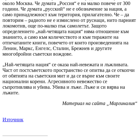
около Москва. Че думата „Россия“ е на малко повече от 300
години. Че думата „русский“ не е обозначение за нация, а
само принадлежност към територия, прилагателно. Че – да
повторим – радиото не е измислено от руснаци, нито парният
локомотив, още по-малко пък самолетът. Защото
определението „най-четящата нация“ няма отношение към
знанието, а само към количеството и към тиражите на
отпечатаните книги, повечето от които произведенията на
Ленин, Маркс, Енгелс, Сталин, Брежнев и другите
многобройни съветски вождове.
„Най-четящата нация“ се оказа най-невежата и лъжливата.
Част от постсъветското пространство се опитва да се откопчи
от обятията на съветския мит и да се върне към своите
национални корени. Агресивното невежество се
съпротивлява и убива. Убива и лъже. Лъже и си вярва на
лъжите.
Материал на сайта „Маргиналия“
Източник