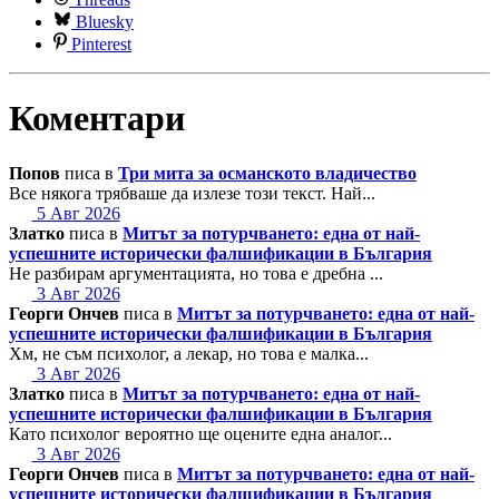
Bluesky
Pinterest
Коментари
Попов
писа в
Три мита за османското владичество
Все някога трябваше да излезе този текст. Най...
5 Авг 2026
Златко
писа в
Митът за потурчването: една от най-
успешните исторически фалшификации в България
Не разбирам аргументацията, но това е дребна ...
3 Авг 2026
Георги Ончев
писа в
Митът за потурчването: една от най-
успешните исторически фалшификации в България
Хм, не съм психолог, а лекар, но това е малка...
3 Авг 2026
Златко
писа в
Митът за потурчването: една от най-
успешните исторически фалшификации в България
Като психолог вероятно ще оцените една аналог...
3 Авг 2026
Георги Ончев
писа в
Митът за потурчването: една от най-
успешните исторически фалшификации в България