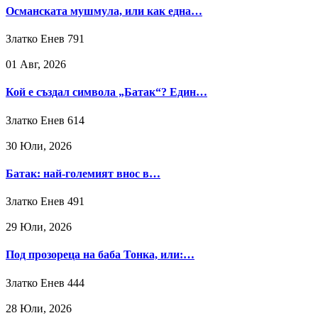
Османската мушмула, или как една…
Златко Енев
791
01 Авг, 2026
Кой е създал символа „Батак“? Един…
Златко Енев
614
30 Юли, 2026
Батак: най-големият внос в…
Златко Енев
491
29 Юли, 2026
Под прозореца на баба Тонка, или:…
Златко Енев
444
28 Юли, 2026