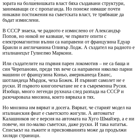
зората на болшевишката власт бяха създавани структури,
занимаващи се с пропаганда. Но понеже нямаше почти
никакви постижения на съветската власт, те трябваше да
бъдат измислени.
В СССР знаеха, че радиото е измислено от Александър
Попов, но никой не казваше, че първите опити с
електромагнитни вълни са направени от французина Едуар
Бранли и англичанина Оливър Лодж. А създател на радиото е
италианецът Гулиелмо Маркони.
Или създателите на първия парен локомотив – не са баща и
син Черепанови, преди тях вече са направени няколко парни
машини от французина Коньо, американеца Еванс,
шотландеца Мърдок, чеха Божек. И първият самолет не е
руски. И първото книгопечатане не е в съвременна Русия.
Изобщо, много легенди рухнаха след разпада на СССР и
разочароваха мнозина, които вярваха в тях.
Но мнозина им вярват и досега. Вярват, че старият модел на
италианския фиат е съветското жигули. А автоматът
Калашников не е версия на автомата на Хуго Шмайзер, а е ни
повече, ни по-малко съветски, даже руски. И така нататък.
Списъкът на лъжите и присвояванията може да продължи
хиляди страници.