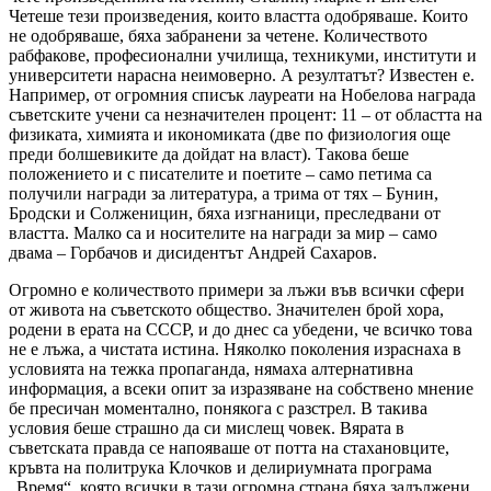
Четеше тези произведения, които властта одобряваше. Които
не одобряваше, бяха забранени за четене. Количеството
рабфакове, професионални училища, техникуми, институти и
университети нарасна неимоверно. А резултатът? Известен е.
Например, от огромния списък лауреати на Нобелова награда
съветските учени са незначителен процент: 11 – от областта на
физиката, химията и икономиката (две по физиология още
преди болшевиките да дойдат на власт). Такова беше
положението и с писателите и поетите – само петима са
получили награди за литература, а трима от тях – Бунин,
Бродски и Солженицин, бяха изгнаници, преследвани от
властта. Малко са и носителите на награди за мир – само
двама – Горбачов и дисидентът Андрей Сахаров.
Огромно е количеството примери за лъжи във всички сфери
от живота на съветското общество. Значителен брой хора,
родени в ерата на СССР, и до днес са убедени, че всичко това
не е лъжа, а чистата истина. Няколко поколения израснаха в
условията на тежка пропаганда, нямаха алтернативна
информация, а всеки опит за изразяване на собствено мнение
бе пресичан моментално, понякога с разстрел. В такива
условия беше страшно да си мислещ човек. Вярата в
съветската правда се напояваше от потта на стахановците,
кръвта на политрука Клочков и делириумната програма
„Время“, която всички в тази огромна страна бяха задължени