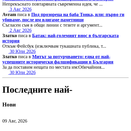
Непрекъснато повтаряната съвременна идея, че ...
3 Авг 2026
Avram
писа в
Под прозореца на баба Тонка, или: първо ги
убиваме, после им вдигаме паметници
Съгласен съм в общи линии с тезите и аргумент...
2 Авг 2026
Златко
писа в
Батак: най-големият внос в българската
история
Откъм Фейсбук (изключвам тукашната публика, т...
30 Юли 2026
Златко
писа в
Митът за потурчването: една от най-
успешните исторически фалшификации в България
За да поставим нещата по местата им:Обичайния...
30 Юли 2026
Последните най-
Нови
09 Авг, 2026