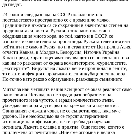
да гледат.
23 години след разпада на СССР положението в
постсъветското пространство се е променило малко.
Традициите в лъжата са се съхранили в значителна степен на
предишната си висота. Руският език наистина стана
обединяващ за много хора, но той, както и в СССР, се
използва изключително за пропаганда. Руската телевизия има
рейтинги не само в Русия, но и в страните от Централна Азия,
отчасти Кавказ, в Молдова, Белорусия, Източна Украйна.
Както преди, хората оценяват случващото се по света по това
как им го разказват от екрана коментаторите, журналистите,
„експертите“. Вирусът на лъжата вече е проникнал в гените,
то е като инфекция с продължителен инкубационен период.
По-точно като раково образувание, разяждащо съзнанието.
Митът за най-четящата нация всъщност се оказа реалност само
наполовина. Четяща, но не заради разнообразието на
прочетеното и на чутото, а заради количеството лъжи,
убеждаващи хората да вярват на кремълската идеология.
Свикналият с лъжата човек не се съпротивлява, така му е
удобно. Не е необходимо да се търсят алтернативни
източници на информация, не ти трябва да научаваш
истината. Лъжата е сладка и приятна. Още повече, когато е
придружена от речитатива „Ние сме огромна и велика