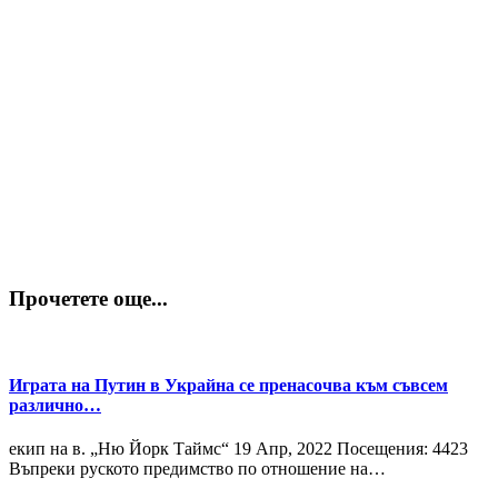
Прочетете още...
Играта на Путин в Украйна се пренасочва към съвсем
различно…
екип на в. „Ню Йорк Таймс“
19 Апр, 2022
Посещения: 4423
Въпреки руското предимство по отношение на…