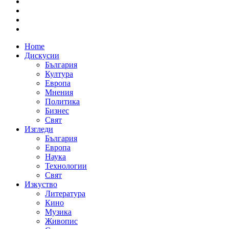
Home
Дискусии
България
Култура
Европа
Мнения
Политика
Бизнес
Свят
Изгледи
България
Европа
Наука
Технологии
Свят
Изкуство
Литература
Кино
Музика
Живопис