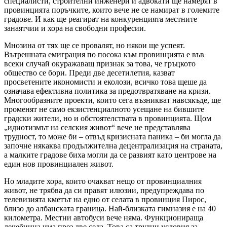
специалисти, строителни инженери и адвокати ще намерят в
провинцията поръчките, които вече не се намират в големите
градове. И как ще реагират на конкуренцията местните
занаятчии и хора на свободни професии.
Мнозина от тях ще се провалят, но някои ще успеят.
Вътрешната емиграция по посока към провинцията е във
всеки случай окуражаващ признак за това, че гръцкото
общество се бори. Преди две десетилетия, казват
просветените икономисти и еколози, всичко това щеше да
означава ефективна политика за предотвратяване на кризи.
Многообразните проекти, които сега възникват навсякъде, ще
променят не само екзистенциалното усещане на бившите
градски жители, но и обстоятелствата в провинцията. Щом
„идиотизмът на селския живот“ вече не представлява
трудност, то може би – отвъд кризисната паника – би могла да
започне някаква продължителна децентрализация на страната,
а малките градове биха могли да се развият като центрове на
един нов провинциален живот.
Но младите хора, които очакват нещо от провинциалния
живот, не трябва да си правят илюзии, предупреждава по
телевизията кметът на едно от селата в провинция Пирос,
близо до албанската граница. Най-близката гимназия е на 40
километра. Местни автобуси вече няма. Функционираща
лечебница има през две села. Това са трудни условия за