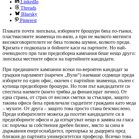
LinkedIn
Threads
Bluesky
Pinterest
Плакати почти липсваха, изборните брошури бяха по-тънки,
пластмасовите знаменца по-вяли, а при не малкото митинги
високоговорителите не бяха толкова шумни, колкото преди.
Кризата е подкопала и бойните каси на партиите. Но най-
очевидното при тази предизборна кампания беше нещо друго:
липсваха местните офиси на партийните кандидати.
При предишните кампании всеки по-вероятен кандидат за
гръцкия парламент (наречен „Вули“) наемаше седмици преди
изборите по един офис, окичен с партийни знаменца, пълен с
купища предизборни брошури. Но този път кандидатите си
спестиха наемите (които трябва да финансират лично). От
една страна, от страх от високи сметки за стъклари, защото
такива офиси биха привличали сърдитите граждани като меда
– мухите. От друга – защото това просто стана безсмислено.
Преди избирателите можеха да посетят кандидатите си в
предизборните офиси и да изтъргуват нещо в замяна на гласа
си: поръчка за собствения дребен бизнес, място за сина в
държавния енергоснабдител, препоръка за дъщерята пред
близкия до партията университетски професор. Всичко това