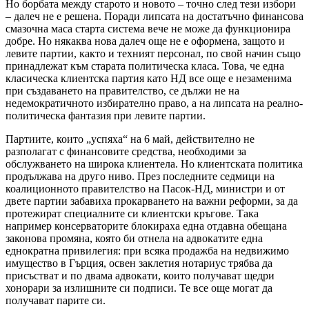
Но борбата между старото и новото – точно след тези избори
– далеч не е решена. Поради липсата на достатъчно финансова
смазочна маса старта система вече не може да функционира
добре. Но някаква нова далеч още не е оформена, защото и
левите партии, както и техният персонал, по свой начин също
принадлежат към старата политическа класа. Това, че една
класическа клиентска партия като НД все още е незаменима
при създаването на правителство, се дължи не на
недемократичното избирателно право, а на липсата на реално-
политическа фантазия при левите партии.
Партиите, които „успяха“ на 6 май, действително не
разполагат с финансовите средства, необходими за
обслужването на широка клиентела. Но клиентската политика
продължава на друго ниво. През последните седмици на
коалиционното правителство на Пасок-НД, министри и от
двете партии забавиха прокарването на важни реформи, за да
протежират специалните си клиентски кръгове. Така
например консерваторите блокираха една отдавна обещана
законова промяна, която би отнела на адвокатите една
еднократна привилегия: при всяка продажба на недвижимо
имущество в Гърция, освен заклетия нотариус трябва да
присъстват и по двама адвокати, които получават щедри
хонорари за излишните си подписи. Те все още могат да
получават парите си.