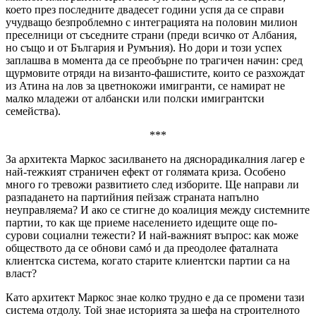
което през последните двадесет години успя да се справи
учудващо безпроблемно с интеграцията на половин милион
преселници от съседните страни (преди всичко от Албания,
но също и от България и Румъния). Но дори и този успех
заплашва в момента да се преобърне по трагичен начин: сред
щурмовите отряди на византо-фашистите, които се разхождат
из Атина на лов за цветнокожи имигранти, се намират не
малко младежи от албански или полски имигрантски
семейства).
***
За архитекта Маркос засилването на дяснорадикалния лагер е
най-тежкият страничен ефект от голямата криза. Особено
много го тревожи развитието след изборите. Ще направи ли
разпадането на партийния пейзаж страната напълно
неуправляема? И ако се стигне до коалиция между системните
партии, то как ще приеме населението идещите още по-
сурови социални тежести? И най-важният въпрос: как може
обществото да се обнови самó и да преодолее фаталната
клиентска система, когато старите клиентски партии са на
власт?
Като архитект Маркос знае колко трудно е да се промени тази
система отдолу. Той знае историята за шефа на строителното