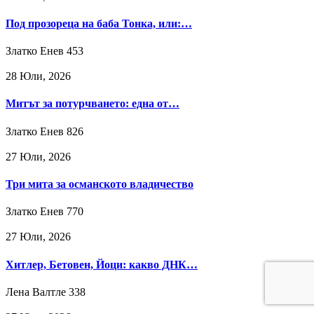
Под прозореца на баба Тонка, или:…
Златко Енев
453
28 Юли, 2026
Митът за потурчването: една от…
Златко Енев
826
27 Юли, 2026
Три мита за османското владичество
Златко Енев
770
27 Юли, 2026
Хитлер, Бетовен, Йоци: какво ДНК…
Лена Валтле
338