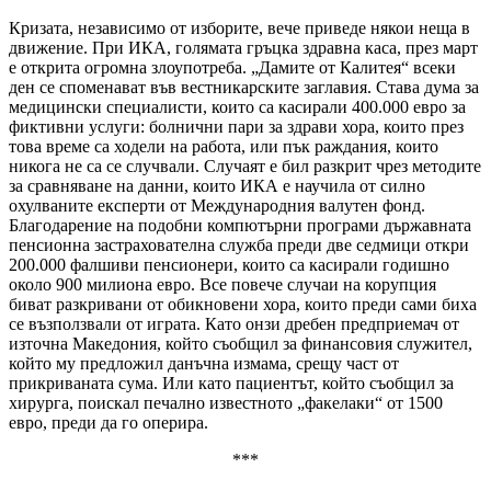
Кризата, независимо от изборите, вече приведе някои неща в
движение. При ИКА, голямата гръцка здравна каса, през март
е открита огромна злоупотреба. „Дамите от Калитея“ всеки
ден се споменават във вестникарските заглавия. Става дума за
медицински специалисти, които са касирали 400.000 евро за
фиктивни услуги: болнични пари за здрави хора, които през
това време са ходели на работа, или пък раждания, които
никога не са се случвали. Случаят е бил разкрит чрез методите
за сравняване на данни, които ИКА е научила от силно
охулваните експерти от Международния валутен фонд.
Благодарение на подобни компютърни програми държавната
пенсионна застрахователна служба преди две седмици откри
200.000 фалшиви пенсионери, които са касирали годишно
около 900 милиона евро. Все повече случаи на корупция
биват разкривани от обикновени хора, които преди сами биха
се възползвали от играта. Като онзи дребен предприемач от
източна Македония, който съобщил за финансовия служител,
който му предложил данъчна измама, срещу част от
прикриваната сума. Или като пациентът, който съобщил за
хирурга, поискал печално известното „факелаки“ от 1500
евро, преди да го оперира.
***