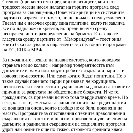
Стелиос (при което има пред вид политиците, които от
тридесет месеца насам налагат на гърците програма след
програма за съкращения.) Повечето критици на системните
партии се изразяват по-меко, но не по-малко недвусмислено.
Гневът им е насочен срещу една политика, която ги завлича
все по-надълбоко в кризата, но преди всичко срещу
несправедливото разпределение на бремето. Ето защо те
гласуваха срещу партиите от „Меморандума“ – тоест ония,
които бяха гласували в парламента за спестовните програми
на ЕС, ЕЦБ и МВФ.
За по-ранните грешки на правителството, които доведоха
страната им до колапс – например толерантността към
данъчните измами или злоупотребите с държавни пари – те
говорят по-неохотно. Или само когато бъдат попитани. Но в
такъв случай повечето гърци признават, че корупцията,
непотизмът и всеизвестните укривания на данъци са главните
причини за разрухата на обществените бюджети. И че те,
гражданите, са приемали всичко това твърде дълго време. Но
сега, казват те, сметката за финансираните на кредит партии
се поднася на онези, които изобщо не са били поканени на
масата. Програмите за спестявания с техните праволинейни
съкращения на заплати и пенсии, произволни увеличения на
данъците и радикални съкращения на социалните програми,
удрят най-бедните още по-тежко, отколкото средната класа.