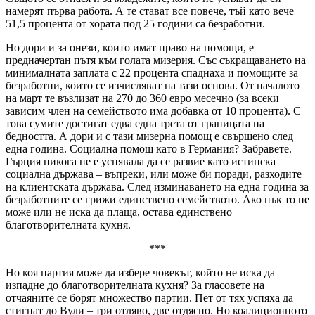
намерят първа работа. А те стават все повече, тъй като вече
51,5 процента от хората под 25 години са безработни.
Но дори и за онези, които имат право на помощи, е
предначертан пътя към голата мизерия. Със съкращаването на
минималната заплата с 22 процента спаднаха и помощите за
безработни, които се изчисляват на тази основа. От началото
на март те възлизат на 270 до 360 евро месечно (за всеки
зависим член на семейството има добавка от 10 процента). С
това сумите достигат едва една трета от границата на
бедността. А дори и с тази мизерна помощ е свършено след
една година. Социална помощ като в Германия? Забравете.
Гърция никога не е успявала да се развие като истинска
социална държава – въпреки, или може би поради, разходите
на клиентската държава. След изминаването на една година за
безработните се грижи единствено семейството. Ако пък то не
може или не иска да плаща, остава единствено
благотворителната кухня.
***
Но коя партия може да избере човекът, който не иска да
изпадне до благотворителната кухня? За гласовете на
отчаяните се борят множество партии. Пет от тях успяха да
стигнат до Вули – три отляво, две отдясно. Но коалиционното