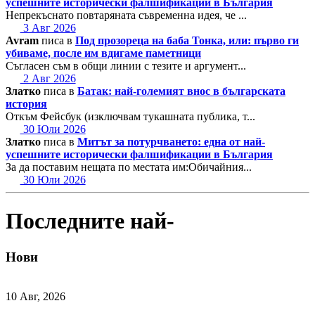
успешните исторически фалшификации в България
Непрекъснато повтаряната съвременна идея, че ...
3 Авг 2026
Avram
писа в
Под прозореца на баба Тонка, или: първо ги
убиваме, после им вдигаме паметници
Съгласен съм в общи линии с тезите и аргумент...
2 Авг 2026
Златко
писа в
Батак: най-големият внос в българската
история
Откъм Фейсбук (изключвам тукашната публика, т...
30 Юли 2026
Златко
писа в
Митът за потурчването: една от най-
успешните исторически фалшификации в България
За да поставим нещата по местата им:Обичайния...
30 Юли 2026
Последните най-
Нови
10 Авг, 2026