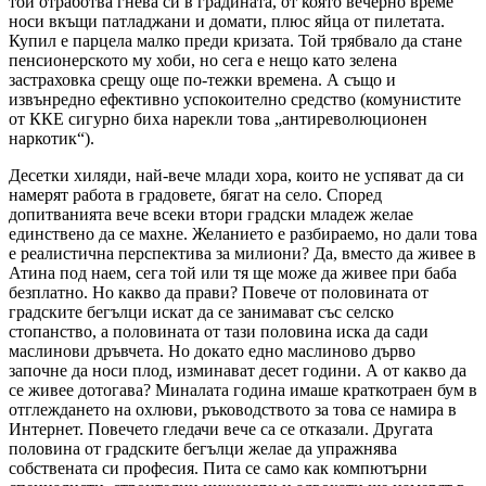
той отработва гнева си в градината, от която вечерно време
носи вкъщи патладжани и домати, плюс яйца от пилетата.
Купил е парцела малко преди кризата. Той трябвало да стане
пенсионерското му хоби, но сега е нещо като зелена
застраховка срещу още по-тежки времена. А също и
извънредно ефективно успокоително средство (комунистите
от ККЕ сигурно биха нарекли това „антиреволюционен
наркотик“).
Десетки хиляди, най-вече млади хора, които не успяват да си
намерят работа в градовете, бягат на село. Според
допитванията вече всеки втори градски младеж желае
единствено да се махне. Желанието е разбираемо, но дали това
е реалистична перспектива за милиони? Да, вместо да живее в
Атина под наем, сега той или тя ще може да живее при баба
безплатно. Но какво да прави? Повече от половината от
градските бегълци искат да се занимават със селско
стопанство, а половината от тази половина иска да сади
маслинови дръвчета. Но докато едно маслиново дърво
започне да носи плод, изминават десет години. А от какво да
се живее дотогава? Миналата година имаше краткотраен бум в
отглеждането на охлюви, ръководството за това се намира в
Интернет. Повечето гледачи вече са се отказали. Другата
половина от градските бегълци желае да упражнява
собствената си професия. Пита се само как компютърни