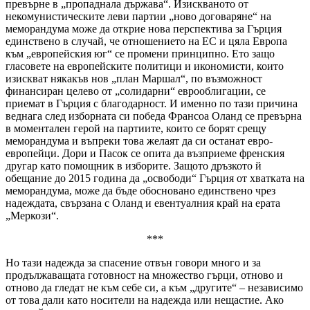
превърне в „пропаднала държава“. Изискваното от
некомунистическите леви партии „ново договаряне“ на
меморандума може да открие нова перспектива за Гърция
единствено в случай, че отношението на ЕС и цяла Европа
към „европейския юг“ се промени принципно. Ето защо
гласовете на европейските политици и икономисти, които
изискват някакъв нов „план Маршал“, по възможност
финансиран целево от „солидарни“ еврооблигации, се
приемат в Гърция с благодарност. И именно по тази причина
веднага след изборната си победа Франсоа Оланд се превърна
в моментален герой на партиите, които се борят срещу
меморандума и въпреки това желаят да си останат евро-
европейци. Дори и Пасок се опита да възприеме френския
другар като помощник в изборите. Защото дръзкото й
обещание до 2015 година да „освободи“ Гърция от хватката на
меморандума, може да бъде обосновано единствено чрез
надеждата, свързана с Оланд и евентуалния край на ерата
„Меркози“.
***
Но тази надежда за спасение отвън говори много и за
продължаващата готовност на множество гърци, отново и
отново да гледат не към себе си, а към „другите“ – независимо
от това дали като носители на надежда или нещастие. Ако