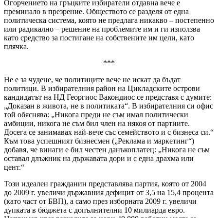
Огорчението на гръцките избиратели отдавна вече е
преминало в презрение. Обществото се разделя от една
политическа система, която не предлага никакво – постепенно
или радикално – решение на проблемите им и ги използва
като средство за постигане на собствените им цели, като
плячка.
***
Не е за чудене, че политиците вече не искат да бъдат
политици. В избирателния район на Цикладските острови
кандидатът на НД Георгиос Вакондиос се представя с думите:
„Доказан в живота, не в политиката“. В избирателния си офис
той обяснява: „Никога преди не съм имал политически
амбиции, никога не съм бил член на някоя от партиите.
Досега се занимавах най-вече със семейството и с бизнеса си.“
Към това успешният бизнесмен („Реклама и маркетинг“)
добавя, че винаги е бил честен данъкоплатец: „Никога не съм
оставал длъжник на държавата дори и с една драхма или
цент.“
Този идеален гражданин представлява партия, която от 2004
до 2009 г. увеличи държавния дефицит от 3,5 на 15,4 процента
(като част от БВП), а само през изборната 2009 г. увеличи
дупката в бюджета с допълнителни 10 милиарда евро.