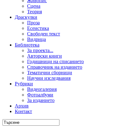
Живопис
Сцена
Теория
Драскулки
Проза
Есеистика
Свободен текст
Видрица
Библиотека
За проекта...
Авторски книги
Годишници на списанието
Справочник на изданието
Тематични сборници
Научни изследвания
Рубрики
Видеогалерия
Фотоалбуми
За изданието
Архив
Контакт