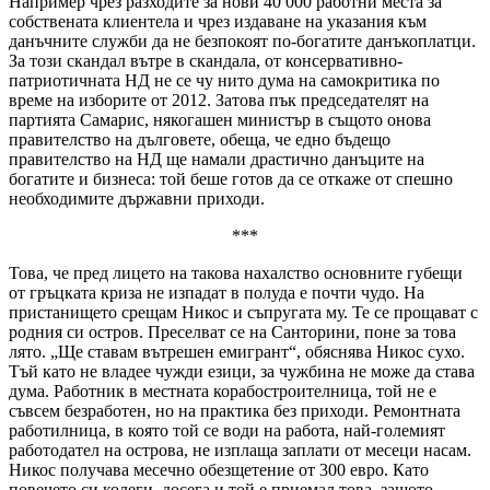
Например чрез разходите за нови 40 000 работни места за
собствената клиентела и чрез издаване на указания към
данъчните служби да не безпокоят по-богатите данъкоплатци.
За този скандал вътре в скандала, от консервативно-
патриотичната НД не се чу нито дума на самокритика по
време на изборите от 2012. Затова пък председателят на
партията Самарис, някогашен министър в същото онова
правителство на дълговете, обеща, че едно бъдещо
правителство на НД ще намали драстично данъците на
богатите и бизнеса: той беше готов да се откаже от спешно
необходимите държавни приходи.
***
Това, че пред лицето на такова нахалство основните губещи
от гръцката криза не изпадат в полуда е почти чудо. На
пристанището срещам Никос и съпругата му. Те се прощават с
родния си остров. Преселват се на Санторини, поне за това
лято. „Ще ставам вътрешен емигрант“, обяснява Никос сухо.
Тъй като не владее чужди езици, за чужбина не може да става
дума. Работник в местната корабостроителница, той не е
съвсем безработен, но на практика без приходи. Ремонтната
работилница, в която той се води на работа, най-големият
работодател на острова, не изплаща заплати от месеци насам.
Никос получава месечно обезщетение от 300 евро. Като
повечето си колеги, досега и той е приемал това, защото