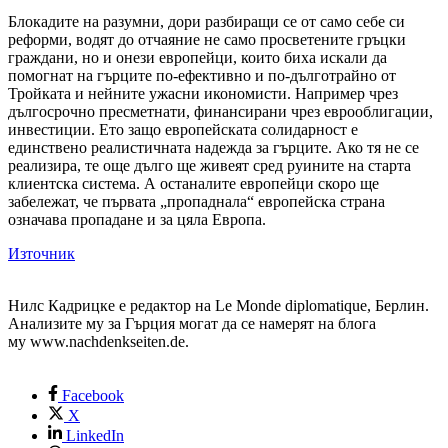
Блокадите на разумни, дори разбиращи се от само себе си
реформи, водят до отчаяние не само просветените гръцки
граждани, но и онези европейци, които биха искали да
помогнат на гърците по-ефективно и по-дълготрайно от
Тройката и нейните ужасни икономисти. Например чрез
дългосрочно пресметнати, финансирани чрез еврооблигации,
инвестиции. Ето защо европейската солидарност е
единствено реалистичната надежда за гърците. Ако тя не се
реализира, те още дълго ще живеят сред руините на старта
клиентска система. А останалите европейци скоро ще
забележат, че първата „пропаднала“ европейска страна
означава пропадане и за цяла Европа.
Източник
Нилс Кадрицке е редактор на Le Monde diplomatique, Берлин.
Анализите му за Гърция могат да се намерят на блога
му www.nachdenkseiten.de.
Facebook
X
LinkedIn