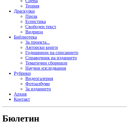
Сцена
Теория
Драскулки
Проза
Есеистика
Свободен текст
Видрица
Библиотека
За проекта...
Авторски книги
Годишници на списанието
Справочник на изданието
Тематични сборници
Научни изследвания
Рубрики
Видеогалерия
Фотоалбуми
За изданието
Архив
Контакт
Бюлетин