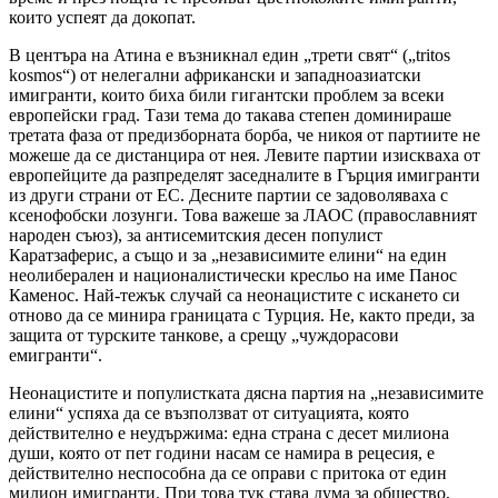
които успеят да докопат.
В центъра на Атина е възникнал един „трети свят“ („tritos
kosmos“) от нелегални африкански и западноазиатски
имигранти, които биха били гигантски проблем за всеки
европейски град. Тази тема до такава степен доминираше
третата фаза от предизборната борба, че никоя от партиите не
можеше да се дистанцира от нея. Левите партии изискваха от
европейците да разпределят заседналите в Гърция имигранти
из други страни от ЕС. Десните партии се задоволяваха с
ксенофобски лозунги. Това важеше за ЛАОС (православният
народен съюз), за антисемитския десен популист
Каратзаферис, а също и за „независимите елини“ на един
неолиберален и националистически кресльо на име Панос
Каменос. Най-тежък случай са неонацистите с искането си
отново да се минира границата с Турция. Не, както преди, за
защита от турските танкове, а срещу „чуждорасови
емигранти“.
Неонацистите и популистката дясна партия на „независимите
елини“ успяха да се възползват от ситуацията, която
действително е неудържима: една страна с десет милиона
души, която от пет години насам се намира в рецесия, е
действително неспособна да се оправи с притока от един
милион имигранти. При това тук става дума за общество,