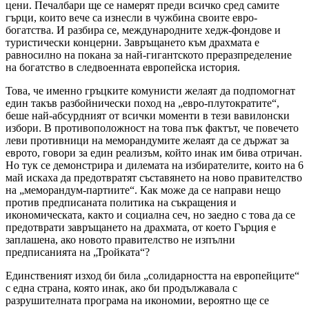
цени. Печалбари ще се намерят преди всичко сред самите
гърци, които вече са изнесли в чужбина своите евро-
богатства. И разбира се, международните хедж-фондове и
туристически концерни. Завръщането към драхмата е
равносилно на покана за най-гигантското преразпределение
на богатство в следвоенната европейска история.
Това, че именно гръцките комунисти желаят да подпомогнат
един такъв разбойнически поход на „евро-плутократите“,
беше най-абсурдният от всички моменти в тези вавилонски
избори. В противоположност на това пък фактът, че повечето
леви противници на меморандумите желаят да се държат за
еврото, говори за един реализъм, който инак им бива отричан.
Но тук се демонстрира и дилемата на избирателите, които на 6
май искаха да предотвратят съставянето на ново правителство
на „меморандум-партиите“. Как може да се направи нещо
против предписаната политика на съкращения и
икономическата, както и социална сеч, но заедно с това да се
предотврати завръщането на драхмата, от което Гърция е
заплашена, ако новото правителство не изпълни
предписанията на „Тройката“?
Единственият изход би била „солидарността на европейците“
с една страна, която инак, ако би продължавала с
разрушителната програма на икономии, вероятно ще се