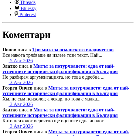
Threads
Bluesky
Pinterest
Коментари
Попов
писа в
Три мита за османското владичество
Все някога трябваше да излезе този текст. Най...
5 Авг 2026
Златко
писа в
Митът за потурчването: една от най-
успешните исторически фалшификации в България
Не разбирам аргументацията, но това е дребна ...
3 Авг 2026
Георги Ончев
писа в
Митът за потурчването: една от най-
успешните исторически фалшификации в България
Хм, не съм психолог, а лекар, но това е малка...
3 Авг 2026
Златко
писа в
Митът за потурчването: една от най-
успешните исторически фалшификации в България
Като психолог вероятно ще оцените една аналог...
3 Авг 2026
Георги Ончев
писа в
Митът за потурчването: една от най-