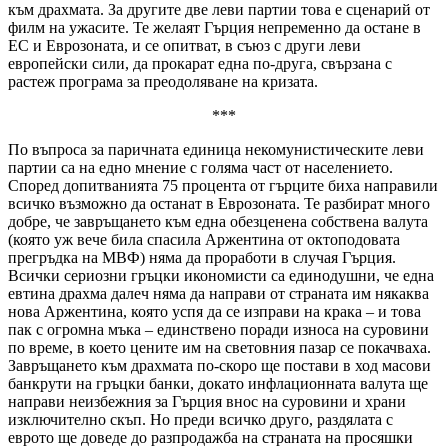
към драхмата. За другите две леви партии това е сценарий от
филм на ужасите. Те желаят Гърция непременно да остане в
ЕС и Еврозоната, и се опитват, в съюз с други леви
европейски сили, да прокарат една по-друга, свързана с
растеж програма за преодоляване на кризата.
***
По въпроса за паричната единица некомунистическите леви
партии са на едно мнение с голяма част от населението.
Според допитванията 75 процента от гърците биха направили
всичко възможно да останат в Еврозоната. Те разбират много
добре, че завръщането към една обезценена собствена валута
(която уж вече била спасила Аржентина от октоподовата
прегръдка на МВФ) няма да проработи в случая Гърция.
Всички сериозни гръцки икономисти са единодушни, че една
евтина драхма далеч няма да направи от страната им някаква
нова Аржентина, която успя да се изправи на крака – и това
пак с огромна мъка – единствено поради износа на суровини
по време, в което цените им на световния пазар се покачваха.
Завръщането към драхмата по-скоро ще постави в ход масови
банкрути на гръцки банки, докато инфлационната валута ще
направи неизбежния за Гърция внос на суровини и храни
изключително скъп. Но преди всичко друго, раздялата с
еврото ще доведе до разпродажба на страната на просяшки