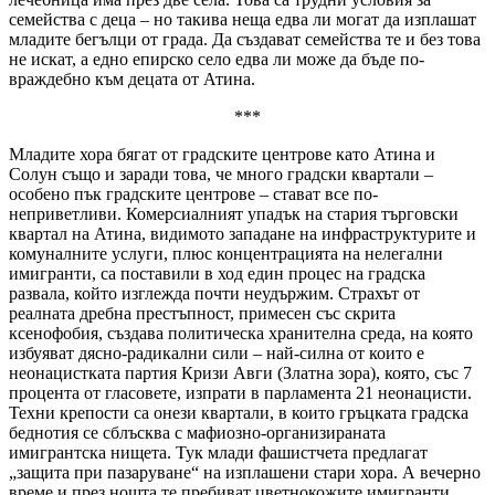
семейства с деца – но такива неща едва ли могат да изплашат
младите бегълци от града. Да създават семейства те и без това
не искат, а едно епирско село едва ли може да бъде по-
враждебно към децата от Атина.
***
Младите хора бягат от градските центрове като Атина и
Солун също и заради това, че много градски квартали –
особено пък градските центрове – стават все по-
неприветливи. Комерсиалният упадък на стария търговски
квартал на Атина, видимото западане на инфраструктурите и
комуналните услуги, плюс концентрацията на нелегални
имигранти, са поставили в ход един процес на градска
развала, който изглежда почти неудържим. Страхът от
реалната дребна престъпност, примесен със скрита
ксенофобия, създава политическа хранителна среда, на която
избуяват дясно-радикални сили – най-силна от които е
неонацистката партия Кризи Авги (Златна зора), която, със 7
процента от гласовете, изпрати в парламента 21 неонацисти.
Техни крепости са онези квартали, в които гръцката градска
беднотия се сблъсква с мафиозно-организираната
имигрантска нищета. Тук млади фашистчета предлагат
„защита при пазаруване“ на изплашени стари хора. А вечерно
време и през нощта те пребиват цветнокожите имигранти,