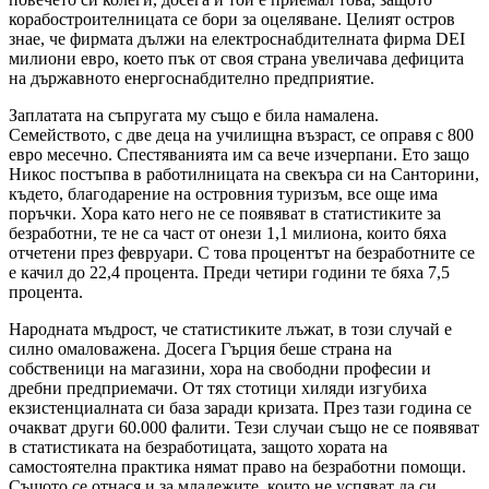
корабостроителницата се бори за оцеляване. Целият остров
знае, че фирмата дължи на електроснабдителната фирма DEI
милиони евро, което пък от своя страна увеличава дефицита
на държавното енергоснабдително предприятие.
Заплатата на съпругата му също е била намалена.
Семейството, с две деца на училищна възраст, се оправя с 800
евро месечно. Спестяванията им са вече изчерпани. Ето защо
Никос постъпва в работилницата на свекъра си на Санторини,
където, благодарение на островния туризъм, все още има
поръчки. Хора като него не се появяват в статистиките за
безработни, те не са част от онези 1,1 милиона, които бяха
отчетени през февруари. С това процентът на безработните се
е качил до 22,4 процента. Преди четири години те бяха 7,5
процента.
Народната мъдрост, че статистиките лъжат, в този случай е
силно омаловажена. Досега Гърция беше страна на
собственици на магазини, хора на свободни професии и
дребни предприемачи. От тях стотици хиляди изгубиха
екзистенциалната си база заради кризата. През тази година се
очакват други 60.000 фалити. Тези случаи също не се появяват
в статистиката на безработицата, защото хората на
самостоятелна практика нямат право на безработни помощи.
Същото се отнася и за младежите, които не успяват да си