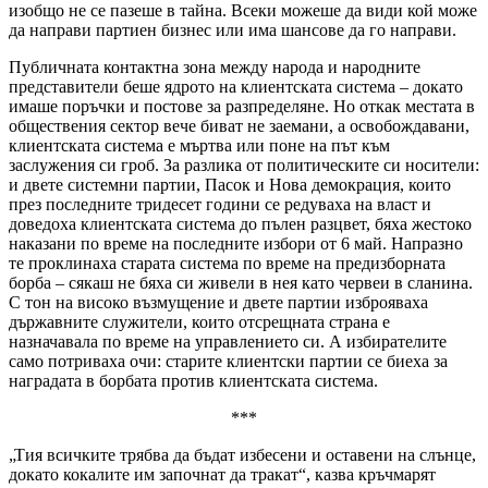
изобщо не се пазеше в тайна. Всеки можеше да види кой може
да направи партиен бизнес или има шансове да го направи.
Публичната контактна зона между народа и народните
представители беше ядрото на клиентската система – докато
имаше поръчки и постове за разпределяне. Но откак местата в
обществения сектор вече биват не заемани, а освобождавани,
клиентската система е мъртва или поне на път към
заслужения си гроб. За разлика от политическите си носители:
и двете системни партии, Пасок и Нова демокрация, които
през последните тридесет години се редуваха на власт и
доведоха клиентската система до пълен разцвет, бяха жестоко
наказани по време на последните избори от 6 май. Напразно
те проклинаха старата система по време на предизборната
борба – сякаш не бяха си живели в нея като червеи в сланина.
С тон на високо възмущение и двете партии изброяваха
държавните служители, които отсрещната страна е
назначавала по време на управлението си. А избирателите
само потриваха очи: старите клиентски партии се биеха за
наградата в борбата против клиентската система.
***
„Тия всичките трябва да бъдат избесени и оставени на слънце,
докато кокалите им започнат да тракат“, казва кръчмарят