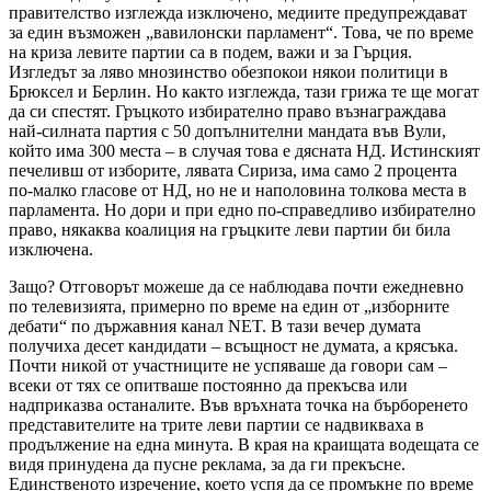
правителство изглежда изключено, медиите предупреждават
за един възможен „вавилонски парламент“. Това, че по време
на криза левите партии са в подем, важи и за Гърция.
Изгледът за ляво мнозинство обезпокои някои политици в
Брюксел и Берлин. Но както изглежда, тази грижа те ще могат
да си спестят. Гръцкото избирателно право възнаграждава
най-силната партия с 50 допълнителни мандата във Вули,
който има 300 места – в случая това е дясната НД. Истинският
печеливш от изборите, лявата Сириза, има само 2 процента
по-малко гласове от НД, но не и наполовина толкова места в
парламента. Но дори и при едно по-справедливо избирателно
право, някаква коалиция на гръцките леви партии би била
изключена.
Защо? Отговорът можеше да се наблюдава почти ежедневно
по телевизията, примерно по време на един от „изборните
дебати“ по държавния канал NET. В тази вечер думата
получиха десет кандидати – всъщност не думата, а крясъка.
Почти никой от участниците не успяваше да говори сам –
всеки от тях се опитваше постоянно да прекъсва или
надприказва останалите. Във връхната точка на бърборенето
представителите на трите леви партии се надвикваха в
продължение на една минута. В края на краищата водещата се
видя принудена да пусне реклама, за да ги прекъсне.
Единственото изречение, което успя да се промъкне по време