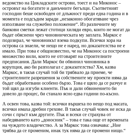
ведомство на Цикладските острови, тоест и на Миконос –
островът на богатите и данъчните бегълци. Съответният
господин беше освободен от длъжност преди една година и в
момента е подсъдим заради „незаконно обогатяване чрез
използване на служебно положение“. Из различните му
банкови сметки лежат стотици хиляди евро, които не могат да
бъдат обяснени чрез чиновническата му заплата. Маркос е
подозирал, че чиновникът взема подкупи. Всички хора на
острова са знаели, че нещо не е наред, но доказателства не е
имало. При това е общоизвестно, че на Миконос са построени
множество вили, които не отговарят на строителните
предписания. Дали Маркос би обвинил чиновника в
корупция, ако би разполагал с доказателства? Хм, казва
Маркос, в такъв случай той би трябвало да приеме, че
строителните разрешения за собствените му проекти няма да
бъдат обработвани особено бързо. Това е щяло да се разчуе и
той щял да изгуби клиенти. Пък и дали обвинението би
довело до процес, би станало ясно едва години по-късно.
А освен това, казва той: всички вършеха по нещо под масата,
всички имаха дребни грехове. В такъв случай човек не иска да
сочи с пръст към другите. Пък и всеки се страхува от
набедяването като „доносник“ – това е така още от времената
на чуждото владичество. А за Маркос това означава: „Ние
трябва да се променим, инак тук няма да се промени нищо.“