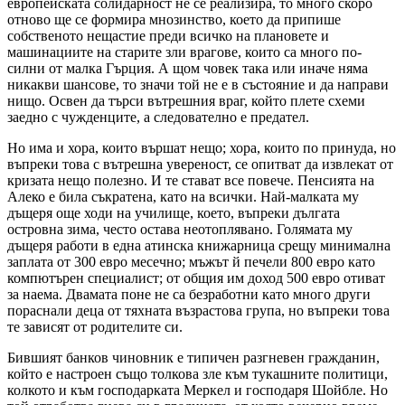
европейската солидарност не се реализира, то много скоро
отново ще се формира мнозинство, което да припише
собственото нещастие преди всичко на плановете и
машинациите на старите зли врагове, които са много по-
силни от малка Гърция. А щом човек така или иначе няма
никакви шансове, то значи той не е в състояние и да направи
нищо. Освен да търси вътрешния враг, който плете схеми
заедно с чужденците, а следователно е предател.
Но има и хора, които вършат нещо; хора, които по принуда, но
въпреки това с вътрешна увереност, се опитват да извлекат от
кризата нещо полезно. И те стават все повече. Пенсията на
Алеко е била съкратена, като на всички. Най-малката му
дъщеря още ходи на училище, което, въпреки дългата
островна зима, често остава неотоплявано. Голямата му
дъщеря работи в една атинска книжарница срещу минимална
заплата от 300 евро месечно; мъжът й печели 800 евро като
компютърен специалист; от общия им доход 500 евро отиват
за наема. Двамата поне не са безработни като много други
пораснали деца от тяхната възрастова група, но въпреки това
те зависят от родителите си.
Бившият банков чиновник е типичен разгневен гражданин,
който е настроен също толкова зле към тукашните политици,
колкото и към господарката Меркел и господаря Шойбле. Но