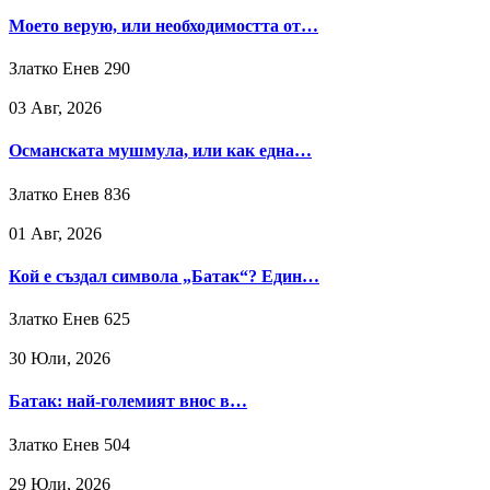
Моето верую, или необходимостта от…
Златко Енев
290
03 Авг, 2026
Османската мушмула, или как една…
Златко Енев
836
01 Авг, 2026
Кой е създал символа „Батак“? Един…
Златко Енев
625
30 Юли, 2026
Батак: най-големият внос в…
Златко Енев
504
29 Юли, 2026