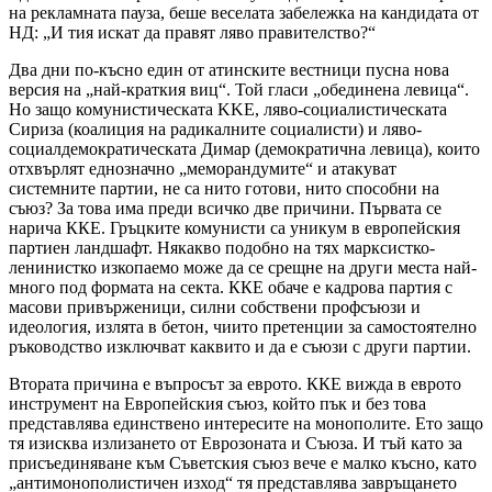
на рекламната пауза, беше веселата забележка на кандидата от
НД: „И тия искат да правят ляво правителство?“
Два дни по-късно един от атинските вестници пусна нова
версия на „най-краткия виц“. Той гласи „обединена левица“.
Но защо комунистическата KKE, ляво-социалистическата
Сириза (коалиция на радикалните социалисти) и ляво-
социалдемократическата Димар (демократична левица), които
отхвърлят еднозначно „меморандумите“ и атакуват
системните партии, не са нито готови, нито способни на
съюз? За това има преди всичко две причини. Първата се
нарича ККЕ. Гръцките комунисти са уникум в европейския
партиен ландшафт. Някакво подобно на тях марксистко-
ленинистко изкопаемо може да се срещне на други места най-
много под формата на секта. ККЕ обаче е кадрова партия с
масови привърженици, силни собствени профсъюзи и
идеология, излята в бетон, чиито претенции за самостоятелно
ръководство изключват каквито и да е съюзи с други партии.
Втората причина е въпросът за еврото. ККЕ вижда в еврото
инструмент на Европейския съюз, който пък и без това
представлява единствено интересите на монополите. Ето защо
тя изисква излизането от Еврозоната и Съюза. И тъй като за
присъединяване към Съветския съюз вече е малко късно, като
„антимонополистичен изход“ тя представлява завръщането