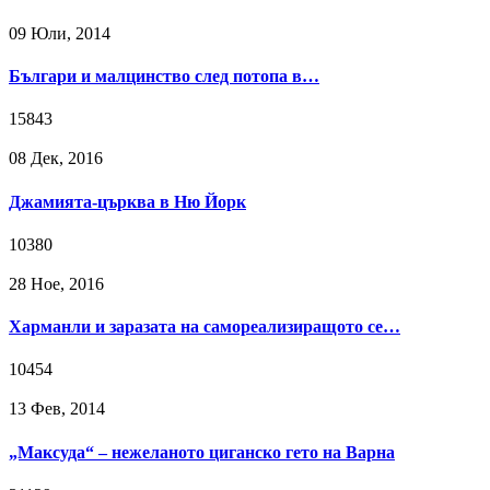
09 Юли, 2014
Българи и малцинство след потопа в…
15843
08 Дек, 2016
Джамията-църква в Ню Йорк
10380
28 Ное, 2016
Харманли и заразата на самореализиращото се…
10454
13 Фев, 2014
„Максуда“ – нежеланото циганско гето на Варна