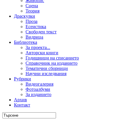
Живопис
Сцена
Теория
Драскулки
Проза
Есеистика
Свободен текст
Видрица
Библиотека
За проекта...
Авторски книги
Годишници на списанието
Справочник на изданието
Тематични сборници
Научни изследвания
Рубрики
Видеогалерия
Фотоалбуми
За изданието
Архив
Контакт