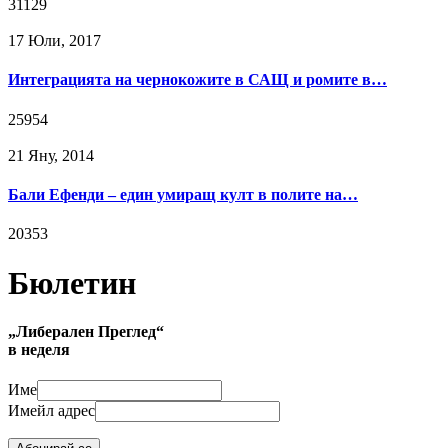
31129
17 Юли, 2017
Интеграцията на чернокожите в САЩ и ромите в…
25954
21 Яну, 2014
Бали Ефенди – един умиращ култ в полите на…
20353
Бюлетин
„Либерален Преглед“
в неделя
Име
Имейл адрес