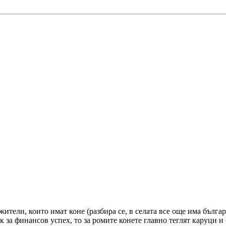
тели, които имат коне (разбира се, в селата все още има българ
к за финансов успех, то за ромите конете главно теглят каруци и