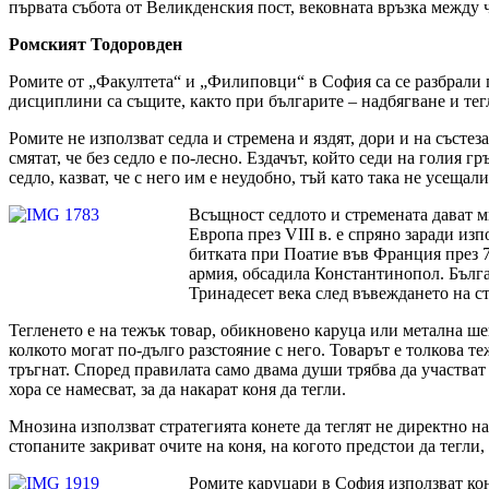
първата събота от Великденския пост, вековната връзка между ч
Ромският Тодоровден
Ромите от „Факултета“ и „Филиповци“ в София са се разбрали п
дисциплини са същите, както при българите – надбягване и тег
Ромите не използват седла и стремена и яздят, дори и на състез
смятат, че без седло е по-лесно. Ездачът, който седи на голия 
седло, казват, че с него им е неудобно, тъй като така не усещали
Всъщност седлото и стремената дават м
Европа през VIII в. е спряно заради из
битката при Поатие във Франция през 7
армия, обсадила Константинопол. Бълга
Тринадесет века след въвеждането на стр
Тегленето е на тежък товар, обикновено каруца или метална шей
колкото могат по-дълго разстояние с него. Товарът е толкова теж
тръгнат. Според правилата само двама души трябва да участват в
хора се намесват, за да накарат коня да тегли.
Мнозина използват стратегията конете да теглят не директно на
стопаните закриват очите на коня, на когото предстои да тегли, 
Ромите каруцари в София използват коне