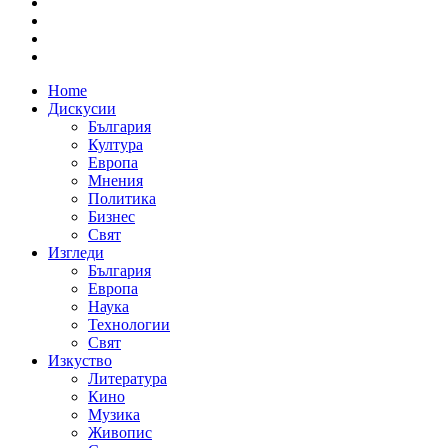
Home
Дискусии
България
Култура
Европа
Мнения
Политика
Бизнес
Свят
Изгледи
България
Европа
Наука
Технологии
Свят
Изкуство
Литература
Кино
Музика
Живопис