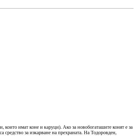
и, които имат коне и каруци). Ако за новобогаташите конят е за
 са средство за изкарване на прехраната. На Тодоровден,