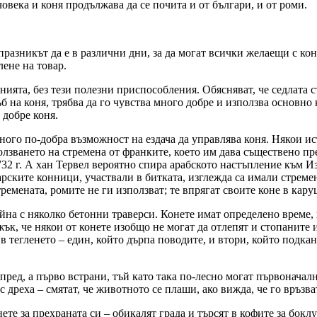
овека и коня продължава да се почита и от българи, и от роми.
разникът да е в различни дни, за да могат всички желаещи с коне
лене на товар.
анията, без тези полезни приспособления. Обясняват, че седлата с
гръб на коня, трябва да го чувства много добре и използва основн
 добре коня.
ного по-добра възможност на ездача да управлява коня. Някои и
ползването на стремена от франките, което им дава съществено п
32 г. А хан Тервел вероятно спира арабското настъпление към Из
рските конници, участвали в битката, изглежда са имали стремен
емената, ромите не ги използват; те впрягат своите коне в каруци
на с няколко бетонни траверси. Конете имат определено време, н
ък, че някои от конете изобщо не могат да отлепят и стопаните им
 тегленето – един, който дърпа поводите, и втори, който подканя
пред, а първо встрани, тъй като така по-лесно могат първоначал
с дреха – смятат, че животното се плаши, ако вижда, че го връзват
те за прехраната си – обикалят града и търсят в кофите за бокл