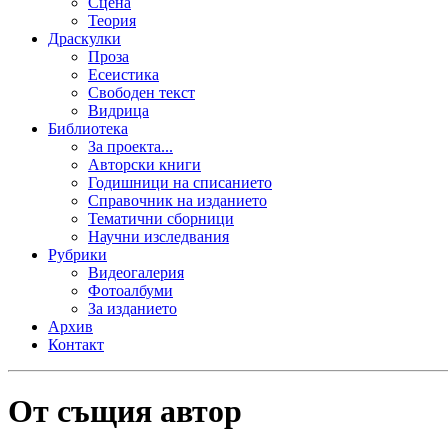
Сцена
Теория
Драскулки
Проза
Есеистика
Свободен текст
Видрица
Библиотека
За проекта...
Авторски книги
Годишници на списанието
Справочник на изданието
Тематични сборници
Научни изследвания
Рубрики
Видеогалерия
Фотоалбуми
За изданието
Архив
Контакт
От същия автор