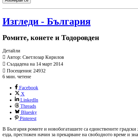
Абонирай се
Изгледи - България
Ромите, конете и Тодоровден
Детайли
Автор: Светлозар Кирилов
Създадена на 14 март 2014
Посещения: 24932
6 мин. четене
Facebook
X
LinkedIn
Threads
Bluesky
Pinterest
В България ромите и новобогаташите са единствените градски жи
езда, престижен начин за прекарване на свободното време и зна