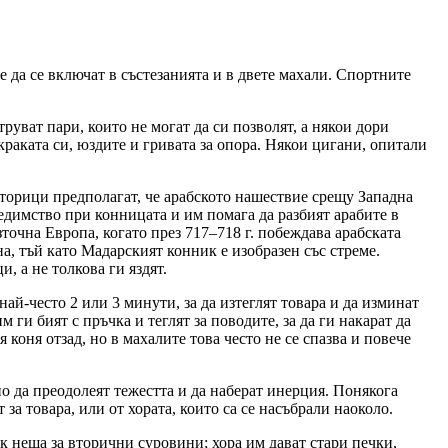
 да се включат в състезанията и в двете махали. Спортните
труват пари, които не могат да си позволят, а някои дори
о краката си, юздите и гривата за опора. Някои цигани, опитали
сторици предполагат, че арабското нашествие срещу Западна
редимство при конницата и им помага да разбият арабите в
точна Европа, когато през 717–718 г. побеждава арабската
а, тъй като Мадарският конник е изобразен със стреме.
, а не толкова ги яздят.
ай-често 2 или 3 минути, за да изтеглят товара и да изминат
 ги бият с пръчка и теглят за поводите, за да ги накарат да
 коня отзад, но в махалите това често не се спазва и повече
но да преодолеят тежестта и да наберат инерция. Понякога
 за товара, или от хората, които са се насъбрали наоколо.
ук неща за вторични суровини; хора им дават стари печки,