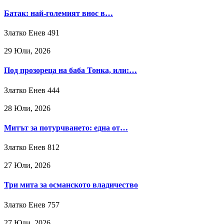
Батак: най-големият внос в…
Златко Енев
491
29 Юли, 2026
Под прозореца на баба Тонка, или:…
Златко Енев
444
28 Юли, 2026
Митът за потурчването: една от…
Златко Енев
812
27 Юли, 2026
Три мита за османското владичество
Златко Енев
757
27 Юли, 2026