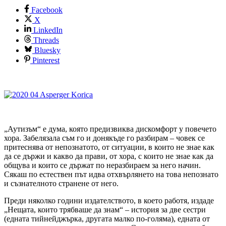
Facebook
X
LinkedIn
Threads
Bluesky
Pinterest
„Аутизъм“ е дума, която предизвиква дискомфорт у повечето
хора. Забелязала съм го и донякъде го разбирам – човек се
притеснява от непознатото, от ситуации, в които не знае как
да се държи и какво да прави, от хора, с които не знае как да
общува и които се държат по неразбираем за него начин.
Сякаш по естествен път идва отхвърлянето на това непознато
и съзнателното странене от него.
Преди няколко години издателството, в което работя, издаде
„Нещата, които трябваше да знам“ – история за две сестри
(едната тийнейджърка, другата малко по-голяма), едната от