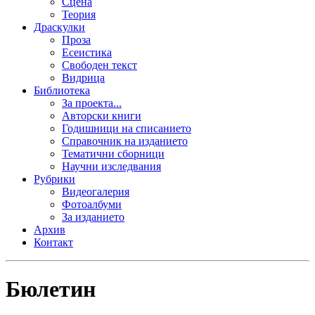
Сцена
Теория
Драскулки
Проза
Есеистика
Свободен текст
Видрица
Библиотека
За проекта...
Авторски книги
Годишници на списанието
Справочник на изданието
Тематични сборници
Научни изследвания
Рубрики
Видеогалерия
Фотоалбуми
За изданието
Архив
Контакт
Бюлетин