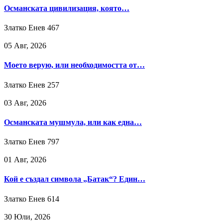
Османската цивилизация, която…
Златко Енев
467
05 Авг, 2026
Моето верую, или необходимостта от…
Златко Енев
257
03 Авг, 2026
Османската мушмула, или как една…
Златко Енев
797
01 Авг, 2026
Кой е създал символа „Батак“? Един…
Златко Енев
614
30 Юли, 2026