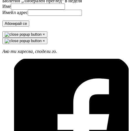
Бюлетин „Либерален преглед“ в неделя
Име
Имейл адрес
Абонирай се
×
×
Ако ти харесва, сподели го.