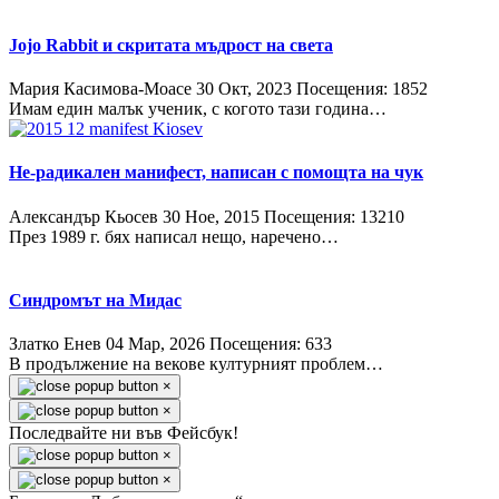
Jojo Rabbit и скритата мъдрост на света
Мария Касимова-Моасе
30 Окт, 2023
Посещения: 1852
Имам един малък ученик, с когото тази година…
Не-радикален манифест, написан с помощта на чук
Александър Кьосев
30 Ное, 2015
Посещения: 13210
През 1989 г. бях написал нещо, наречено…
Синдромът на Мидас
Златко Енев
04 Мар, 2026
Посещения: 633
В продължение на векове културният проблем…
×
×
Последвайте ни във Фейсбук!
×
×