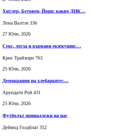
Хитлер, Бетовен, Йоци: какво ДНК…
Лена Валтле
336
27 Юли, 2026
Секс, легла и кървави екзекуции:…
Крис Трайхорн
763
25 Юли, 2026
Демокрация на хлебарките:…
Арундати Рой
431
25 Юли, 2026
Футболът принадлежи на нас
Дейвид Голдблат
352