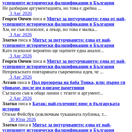
успешните исторически фалшификации в България
Не разбирам аргументацията, но това е дребна ...
3 Авг 2026
Георги Ончев
писа в
Митът за потурчването: една от най-
успешните исторически фалшификации в България
Хм, не съм психолог, а лекар, но това е малка...
3 Авг 2026
Златко
писа в
Митът за потурчването: една от най-
успешните исторически фалшификации в България
Като психолог вероятно ще оцените една аналог...
3 Авг 2026
Георги Ончев
писа в
Митът за потурчването: една от най-
успешните исторически фалшификации в България
Непрекъснато повтаряната съвременна идея, че ...
3 Авг 2026
Avram
писа в
Под прозореца на баба Тонка, или: първо ги
убиваме, после им вдигаме паметници
Съгласен съм в общи линии с тезите и аргумент...
2 Авг 2026
Златко
писа в
Батак: най-големият внос в българската
история
Откъм Фейсбук (изключвам тукашната публика, т...
30 Юли 2026
Златко
писа в
Митът за потурчването: една от най-
успешните исторически фалшификации в България