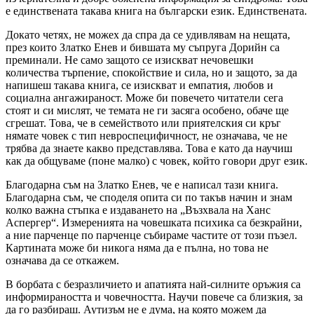
е единствената такава книга на български език. Единствената.
Докато четях, не можех да спра да се удивлявам на нещата,
през които Златко Енев и бившата му съпруга Дорийн са
преминали. Не само защото се изискват нечовешки
количества търпение, спокойствие и сила, но и защото, за да
напишеш такава книга, се изискват и емпатия, любов и
социална ангажираност. Може би повечето читатели сега
стоят и си мислят, че темата не ги засяга особено, обаче ще
сгрешат. Това, че в семейството или приятелския си кръг
нямате човек с тип невроспецифичност, не означава, че не
трябва да знаете какво представлява. Това е като да научиш
как да общуваме (поне малко) с човек, който говори друг език.
Благодарна съм на Златко Енев, че е написал тази книга.
Благодарна съм, че споделя опита си по такъв начин и знам
колко важна стъпка е издаването на „Възхвала на Ханс
Аспергер“. Измеренията на човешката психика са безкрайни,
а ние парченце по парченце събираме частите от този пъзел.
Картината може би никога няма да е пълна, но това не
означава да се откажем.
В борбата с безразличието и апатията най-силните оръжия са
информираността и човечността. Научи повече са близкия, за
да го разбираш. Аутизъм не е дума, на която можем да