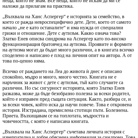
неща, които не знам. Все неща, които не искам да ми се
наложи да прилагам на практика.
„Възхвала на Ханс Аспергер“ е историята за семейство, в
което се ражда невроспецифично дете. Дете, което от самото
начало „не е като останалите“ и има нужда от специални
грижи и отношение. Дете с аутизъм. Какво означа това?
Златко Енев описва синдрома на Аспергер като по-високо
функциониращия братовчед на аутизма. Проявите и формите
на аутизма могат да бъдат много различни, а в книгата всичко
споделено и написано е плод на личния опит на автора. А от
това по-ценно няма.
Всичко от раждането на Леа до живота ѝ днес е описано
спокойно, мъдро и много, много честно. Книгата не е
наръчник за живот с дете с аутизъм, тъй като случаите са
различни. Но със сигурност историята, която Златко Енев
разказва, може да бъде безобразно полезна за всеки родител,
който е изправен пред същата ситуация. Както, разбира се, и
за всеки човек, който иска да научи повече. Това е откровена
история. Изстрадана, премислена стотици пъти. Болезнена.
Приета. Възхищавам се на топлотата, мъдростта и
човечността, с която е написана книгата.
„Възхвала на Ханс Аспергер“ съчетава личната история с
изчерпателна и добре обяснена информация за синдрома. Това