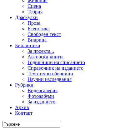
Живопис
Сцена
Теория
Драскулки
Проза
Есеистика
Свободен текст
Видрица
Библиотека
За проекта...
Авторски книги
Годишници на списанието
Справочник на изданието
Тематични сборници
Научни изследвания
Рубрики
Видеогалерия
Фотоалбуми
За изданието
Архив
Контакт