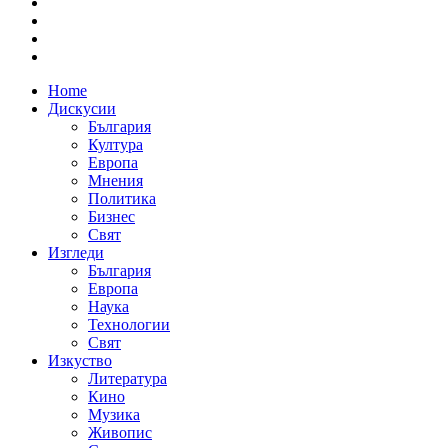
Home
Дискусии
България
Култура
Европа
Мнения
Политика
Бизнес
Свят
Изгледи
България
Европа
Наука
Технологии
Свят
Изкуство
Литература
Кино
Музика
Живопис