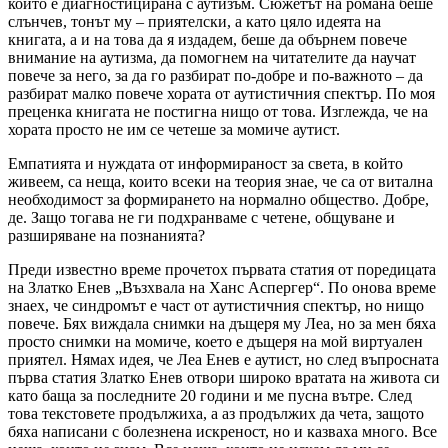
които е диагностицирана с аутизъм. Сюжетът на романа беше
слънчев, тонът му – приятелски, а като цяло идеята на
книгата, а и на това да я издадем, беше да обърнем повече
внимание на аутизма, да помогнем на читателите да научат
повече за него, за да го разбират по-добре и по-важното – да
разбират малко повече хората от аутистичния спектър. По моя
преценка книгата не постигна нищо от това. Изглежда, че на
хората просто не им се четеше за момиче аутист.
Емпатията и нуждата от информираност за света, в който
живеем, са неща, които всеки на теория знае, че са от витална
необходимост за формирането на нормално общество. Добре,
де. Защо тогава не ги подхранваме с четене, общуване и
разширяване на познанията?
Преди известно време прочетох първата статия от поредицата
на Златко Енев „Възхвала на Ханс Аспергер“. По онова време
знаех, че синдромът е част от аутистичния спектър, но нищо
повече. Бях виждала снимки на дъщеря му Леа, но за мен бяха
просто снимки на момиче, което е дъщеря на мой виртуален
приятел. Нямах идея, че Леа Енев е аутист, но след въпросната
първа статия Златко Енев отвори широко вратата на живота си
като баща за последните 20 години и ме пусна вътре. След
това текстовете продължиха, а аз продължих да чета, защото
бяха написани с болезнена искреност, но и казваха много. Все