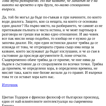
Това звучи разбираемо. Но вие казвате, че Западът не е на
нивото на времето и при други, по-малко сензационни
въпроси.
Да, той би могъл да бъде по-гъвкав и при начините, по които
води диалога. Защото, кои са нещата, на които се основава
един диалог? На първо място, на разбирането, че самият аз не
притежавам пълната и чиста истина, и че моят партньор в
разговора не греши във всяко едно отношение. И ако човек
все пак мисли нещо подобно, то изобщо не е нужно да се
започва диалог. Не, при един истински диалог трябва да се
изхожда от това, че отсрещната страна също има неща за
казване, които заслужават да бъдат изслушани, и че аз съм в
състояние да проследя аргументите й, поне отчасти.
Същевременно обаче трябва да се приеме, че ние няма да
бъдем в състояние да се споразумеем по всички точки. Трябва
да приемем, че определени хора, в определени времена, не
мислят така, както ние бихме желали да го правят. И въпреки
това те си остават хора като нас.
Източник
Цветан Тодоров е френски философ от български произход,
един от най-влиятелните интелектуалци на съвременна
Европа.