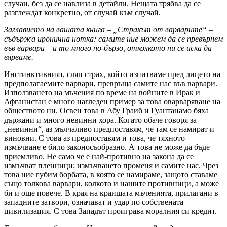
случаи, без да се навлиза в детайли. Нещата трябва да се
разглеждат конкретно, от случай към случай.
Заглавието на вашата книга – „Страхът от варварите“ –
съдържа иронична нотка: самите ние можем да се превърнем
във варвари – и то много по-бързо, отколкото ни се иска да
вярваме.
Инстинктивният, сляп страх, който изпитваме пред лицето на
предполагаемите варвари, превръща самите нас във варвари.
Използването на мъчения по време на войните в Ирак и
Афганистан е много нагледен пример за това оварваряване на
обществото ни. Освен това в Абу Граиб и Гуантанамо бяха
държани и много невинни хора. Когато обаче говоря за
„невинни“, аз мълчаливо предпоставям, че там се намират и
виновни. С това аз предпоставям и това, че тяхното
измъчване е било законосъобразно. А това не може да бъде
приемливо. Не само че е най-противно на закона да се
измъчват пленници; измъчването променя и самите нас. Чрез
това ние губим борбата, в която се намираме, защото ставаме
също толкова варвари, колкото и нашите противници, а може
би и още повече. В края на краищата мъченията, прилагани в
западните затвори, означават и удар по собствената
цивилизация. С това Западът проиграва моралния си кредит.