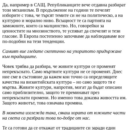
Да, например в САЩ. Републиканците вече отдавна разбират
този механизъм. В продължение на години те печелят
изборите с това, че търсят темите си не на политическо, а на
културно и морално ниво. Всъщност те са партията на
заможните, които са малцинство. Но, говорейки за
ценностите на мнозинството, те успяват да спечелят и тези
гласове. В Европа постепенно започваме да наблюдаваме все
по-подобни на тези тенденции.
Самият вие гледате скептично на упоритото придържане
към традициите.
Човек трябва да разбира, че живите култури се променят
непрекъснато. Само мъртвите култури не се променят. Днес
ние сме в състояние да кажем кои точно са определящите
качества на византийската култура – но само защото тя е
мъртва. Живите култури, напротив, могат да бъдат описани
само приблизително, защото те преминават през
непрекъснати промени. Но именно това доказва живостта им.
Защото животът, това означава промяна.
В момента изглежда така, сякаш хората от южните части
на света са разбрали това по-добре от нас.
Те са готови да се откажат от традициите си заради един