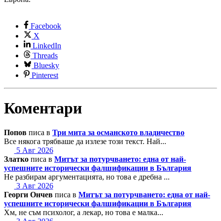
Facebook
X
LinkedIn
Threads
Bluesky
Pinterest
Коментари
Попов
писа в
Три мита за османското владичество
Все някога трябваше да излезе този текст. Най...
5 Авг 2026
Златко
писа в
Митът за потурчването: една от най-
успешните исторически фалшификации в България
Не разбирам аргументацията, но това е дребна ...
3 Авг 2026
Георги Ончев
писа в
Митът за потурчването: една от най-
успешните исторически фалшификации в България
Хм, не съм психолог, а лекар, но това е малка...