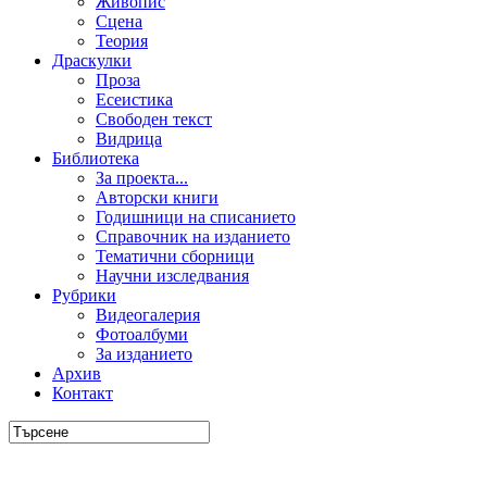
Живопис
Сцена
Теория
Драскулки
Проза
Есеистика
Свободен текст
Видрица
Библиотека
За проекта...
Авторски книги
Годишници на списанието
Справочник на изданието
Тематични сборници
Научни изследвания
Рубрики
Видеогалерия
Фотоалбуми
За изданието
Архив
Контакт