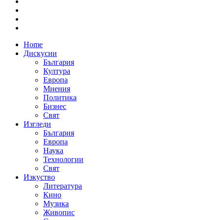
Home
Дискусии
България
Култура
Европа
Мнения
Политика
Бизнес
Свят
Изгледи
България
Европа
Наука
Технологии
Свят
Изкуство
Литература
Кино
Музика
Живопис