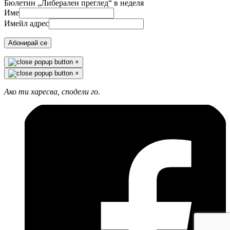
Бюлетин „Либерален преглед“ в неделя
Име
Имейл адрес
Абонирай се
×
×
Ако ти харесва, сподели го.