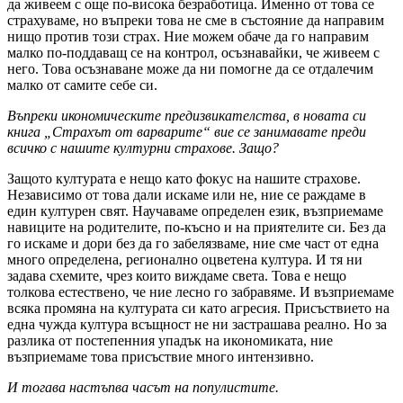
да живеем с още по-висока безработица. Именно от това се
страхуваме, но въпреки това не сме в състояние да направим
нищо против този страх. Ние можем обаче да го направим
малко по-поддаващ се на контрол, осъзнавайки, че живеем с
него. Това осъзнаване може да ни помогне да се отдалечим
малко от самите себе си.
Въпреки икономическите предизвикателства, в новата си
книга „Страхът от варварите“ вие се занимавате преди
всичко с нашите културни страхове. Защо?
Защото културата е нещо като фокус на нашите страхове.
Независимо от това дали искаме или не, ние се раждаме в
един културен свят. Научаваме определен език, възприемаме
навиците на родителите, по-късно и на приятелите си. Без да
го искаме и дори без да го забелязваме, ние сме част от една
много определена, регионално оцветена култура. И тя ни
задава схемите, чрез които виждаме света. Това е нещо
толкова естествено, че ние лесно го забравяме. И възприемаме
всяка промяна на културата си като агресия. Присъствието на
една чужда култура всъщност не ни застрашава реално. Но за
разлика от постепенния упадък на икономиката, ние
възприемаме това присъствие много интензивно.
И тогава настъпва часът на популистите.