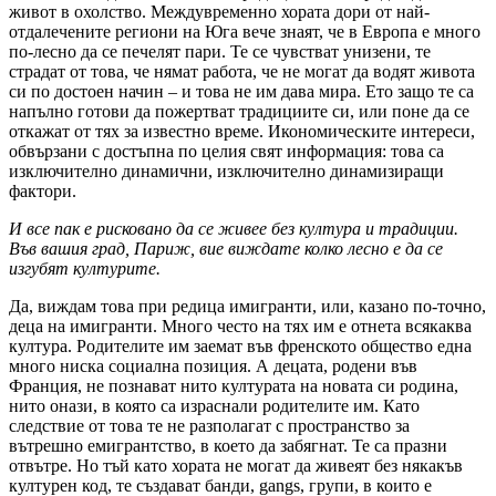
живот в охолство. Междувременно хората дори от най-
отдалечените региони на Юга вече знаят, че в Европа е много
по-лесно да се печелят пари. Те се чувстват унизени, те
страдат от това, че нямат работа, че не могат да водят живота
си по достоен начин – и това не им дава мира. Ето защо те са
напълно готови да пожертват традициите си, или поне да се
откажат от тях за известно време. Икономическите интереси,
обвързани с достъпна по целия свят информация: това са
изключително динамични, изключително динамизиращи
фактори.
И все пак е рисковано да се живее без култура и традиции.
Във вашия град, Париж, вие виждате колко лесно е да се
изгубят културите.
Да, виждам това при редица имигранти, или, казано по-точно,
деца на имигранти. Много често на тях им е отнета всякаква
култура. Родителите им заемат във френското общество една
много ниска социална позиция. А децата, родени във
Франция, не познават нито културата на новата си родина,
нито онази, в която са израснали родителите им. Като
следствие от това те не разполагат с пространство за
вътрешно емигрантство, в което да забягнат. Те са празни
отвътре. Но тъй като хората не могат да живеят без някакъв
културен код, те създават банди, gangs, групи, в които е