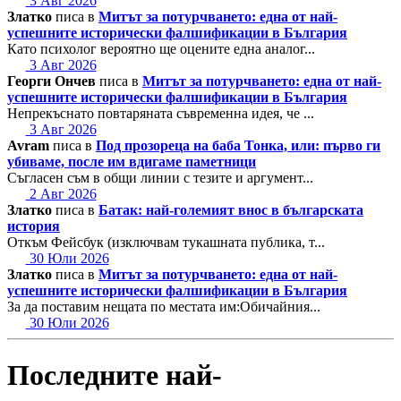
3 Авг 2026
Златко
писа в
Митът за потурчването: една от най-
успешните исторически фалшификации в България
Като психолог вероятно ще оцените една аналог...
3 Авг 2026
Георги Ончев
писа в
Митът за потурчването: една от най-
успешните исторически фалшификации в България
Непрекъснато повтаряната съвременна идея, че ...
3 Авг 2026
Avram
писа в
Под прозореца на баба Тонка, или: първо ги
убиваме, после им вдигаме паметници
Съгласен съм в общи линии с тезите и аргумент...
2 Авг 2026
Златко
писа в
Батак: най-големият внос в българската
история
Откъм Фейсбук (изключвам тукашната публика, т...
30 Юли 2026
Златко
писа в
Митът за потурчването: една от най-
успешните исторически фалшификации в България
За да поставим нещата по местата им:Обичайния...
30 Юли 2026
Последните най-