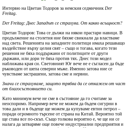
Интервю на Цветан Тодоров за немския седмичник
Der
Freitag
.
Der
Freitag
:
Днес Западът се страхува. От какво всъщност?
Цветан Тодоров: Това се дължи на някои прастари навици. В
продължение на столетия ние бяхме свикнали да властваме
над света. Решенията на западните политици имаха решаващо
въздействие върху целия свят – също и тогава, когато тези
решения не бяха поддържани от политиците от други
държави, или дори те бяха против тях. Днес този модел
наближава края си. Световният Юг вече не е съгласен да бъде
ръководен от шепа северни мъже. Именно затова ние се
чувстваме застрашени, затова сме и нервни.
Значи се страхуваме, защото трябва да се откажем от част
от благосъстоянието си.
Като минимум вече не сме в състояние да го считаме за
неоспоримо. Например вече не можем да бъдем сигурни в
това дали и в бъдеще ще можем да купуваме евтин петрол –
поради огромното търсене от страна на Китай. Вероятно той
ще става все по-скъп. Също толкова вероятно е, че ще ни се
налага да затваряме още повече индустриални предприятия и