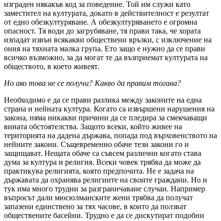
изграден някакъв код за поведение. Той им служи като
заместител на културата, докато в действителност е резултат
от едно обезкултуряване. А обезкултуряването е огромна
опасност. Тя води до загрубяване, тя прави така, че хората
изпадат извън всякакви обществени връзки, с изключение на
ония на тяхната малка група. Ето защо е нужно да се прави
всичко възможно, за да могат те да възприемат културата на
обществото, в което живеят.
Но ако това не се получи? Какво да правим тогава?
Необходимо е да се прави разлика между законите на една
страна и нейната култура. Когато са извършени нарушения на
закона, няма никакви причини да се пледира за смекчаващи
вината обстоятелства. Защото всеки, който живее на
територията на дадена държава, попада под върховенството на
нейните закони. Същевременно обаче тези закони го и
защищават. Нещата обаче са съвсем различни когато става
дума за култура и религия. Всеки човек трябва да може да
практикува религията, която предпочита. Не е задача на
държавата да охранява религиите на своите граждани. Но и
тук има много трудни за разграничаване случаи. Например
въпросът дали мюсюлманските жени трябва да получат
запазени единствено за тях часове, в които да ползват
обществените басейни. Трудно е да се дискутират подобни