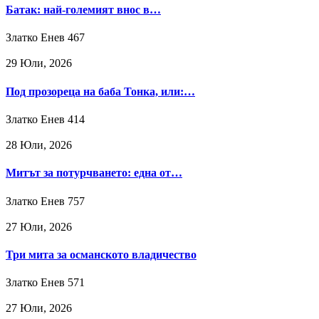
Батак: най-големият внос в…
Златко Енев
467
29 Юли, 2026
Под прозореца на баба Тонка, или:…
Златко Енев
414
28 Юли, 2026
Митът за потурчването: една от…
Златко Енев
757
27 Юли, 2026
Три мита за османското владичество
Златко Енев
571
27 Юли, 2026