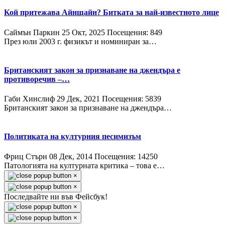
Кой притежава Айнщайн? Битката за най-известното лице
Саймън Паркин
25 Окт, 2025
Посещения: 849
През юли 2003 г. физикът и номиниран за…
Британският закон за признаване на джендъра е
противоречив –…
Габи Хинслиф
29 Дек, 2021
Посещения: 5839
Британският закон за признаване на джендъра…
Политиката на културния песимизъм
Фриц Стърн
08 Дек, 2014
Посещения: 14250
Патологията на културната критика – това е…
×
×
Последвайте ни във Фейсбук!
×
×