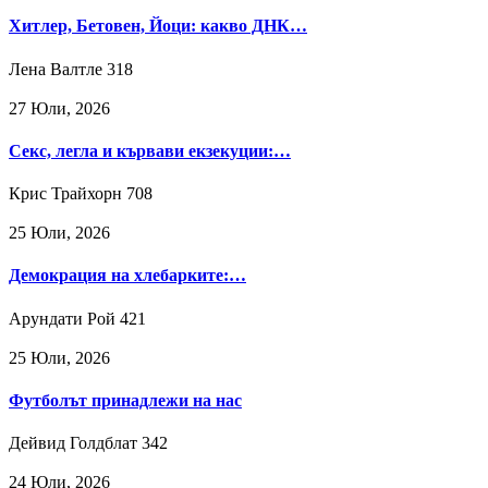
Хитлер, Бетовен, Йоци: какво ДНК…
Лена Валтле
318
27 Юли, 2026
Секс, легла и кървави екзекуции:…
Крис Трайхорн
708
25 Юли, 2026
Демокрация на хлебарките:…
Арундати Рой
421
25 Юли, 2026
Футболът принадлежи на нас
Дейвид Голдблат
342
24 Юли, 2026