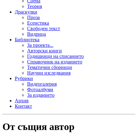
Сцена
Теория
Драскулки
Проза
Есеистика
Свободен текст
Видрица
Библиотека
За проекта...
Авторски книги
Годишници на списанието
Справочник на изданието
Тематични сборници
Научни изследвания
Рубрики
Видеогалерия
Фотоалбуми
За изданието
Архив
Контакт
От същия автор