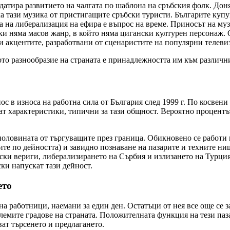
тира развитието на чалгата по шаблона на сръбския фолк. Донякъ
а тази музика от пристигащите сръбски туристи. Българите купу
та на либерализация на ефира е въпрос на време. Приносът на му
ски няма масов жанр, в който няма цигански културен персонаж. 
и акцентите, разработвани от сценаристите на популярни телев
ото разнообразие на страната е принадлежността им към различни
с в износа на работна сила от България след 1999 г. По косвени
ат характеристики, типични за тази общност. Вероятно процентъ
 половината от търгуващите през граница. Обикновено се работи
ите по дейността) и завидно познаване на пазарите и техните ни
вски вериги, либерализирането на Сърбия и излизането на Турци
ки напускат тази дейност.
ето
на работници, наемани за един ден. Остатъци от нея все още се 
лемите градове на страната. Положителната функция на тези паза
ват търсенето и предлагането.