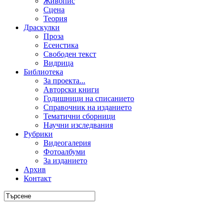
Живопис
Сцена
Теория
Драскулки
Проза
Есеистика
Свободен текст
Видрица
Библиотека
За проекта...
Авторски книги
Годишници на списанието
Справочник на изданието
Тематични сборници
Научни изследвания
Рубрики
Видеогалерия
Фотоалбуми
За изданието
Архив
Контакт