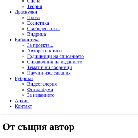
Сцена
Теория
Драскулки
Проза
Есеистика
Свободен текст
Видрица
Библиотека
За проекта...
Авторски книги
Годишници на списанието
Справочник на изданието
Тематични сборници
Научни изследвания
Рубрики
Видеогалерия
Фотоалбуми
За изданието
Архив
Контакт
От същия автор