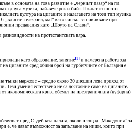
де в основата на това развитие е „черният пазар“ на пл.
ваха друга музика, най-вече рок и бийт. По-нататъшното
зикалната култура на циганите в налагането на този тип музика
От „вдигни телефона, ма!“ като сигнал за повикване при
изионни предавания като „Шоуто на Слави“.
 разновидности на протестантската вяра.
[1]
 признаци като образование, занятие
и намерена работа зад
т на циганите сред общия брой на гурбетчиите от България е
 на тънки маржове – средно около 30 днешни лева приход от
ши. Тези умения естествено не са достояние само на циганите.
я от икономическата криза обемът на презграничната (куфарна)
забелязват пред Съдебната палата, около площад „Македония“ за
ри е, че дават възможност за запълване на ниши, които при