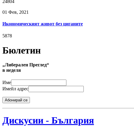
24804
01 Фев, 2021
Икономическият живот без циганите
5878
Бюлетин
„Либерален Преглед“
в неделя
Име
Имейл адрес
Абонирай се
Дискусии - България