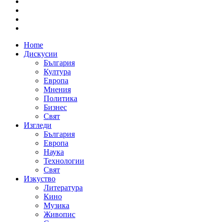
Home
Дискусии
България
Култура
Европа
Мнения
Политика
Бизнес
Свят
Изгледи
България
Европа
Наука
Технологии
Свят
Изкуство
Литература
Кино
Музика
Живопис