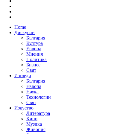
Home
Дискусии
България
Култура
Европа
Мнения
Политика
Бизнес
Свят
Изгледи
България
Европа
Наука
Технологии
Свят
Изкуство
Литература
Кино
Музика
Живопис