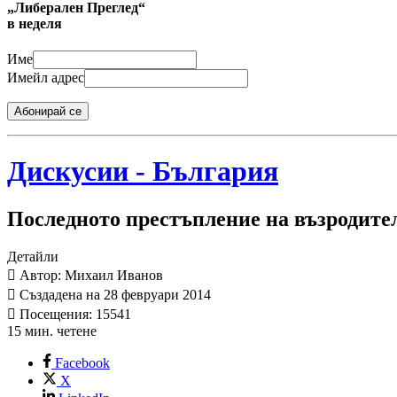
„Либерален Преглед“
в неделя
Име
Имейл адрес
Абонирай се
Дискусии - България
Последното престъпление на възродител
Детайли
Автор: Михаил Иванов
Създадена на 28 февруари 2014
Посещения: 15541
15 мин. четене
Facebook
X