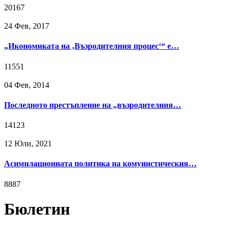
20167
24 Фев, 2017
„Икономиката на ‚Възродителния процес‘“ е…
11551
04 Фев, 2014
Последното престъпление на „възродителния…
14123
12 Юли, 2021
Асимилационната политика на комунистическия…
8887
Бюлетин