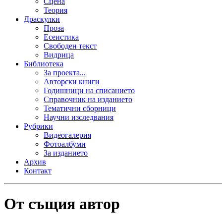
Сцена
Теория
Драскулки
Проза
Есеистика
Свободен текст
Видрица
Библиотека
За проекта...
Авторски книги
Годишници на списанието
Справочник на изданието
Тематични сборници
Научни изследвания
Рубрики
Видеогалерия
Фотоалбуми
За изданието
Архив
Контакт
От същия автор