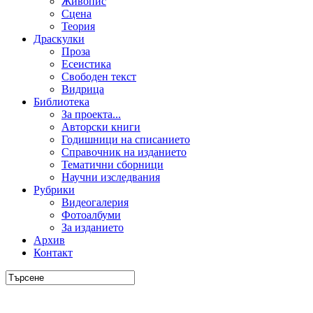
Живопис
Сцена
Теория
Драскулки
Проза
Есеистика
Свободен текст
Видрица
Библиотека
За проекта...
Авторски книги
Годишници на списанието
Справочник на изданието
Тематични сборници
Научни изследвания
Рубрики
Видеогалерия
Фотоалбуми
За изданието
Архив
Контакт