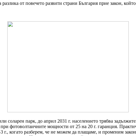
За разлика от повечето развити страни България прие закон, кой
 или соларен парк, до април 2031 г. населението трябва задължи
при фотоволтаичните мощности от 25 на 20 г. гаранция. Практ
2-3 г., когато разберем, че не можем да плащаме, и променим зак