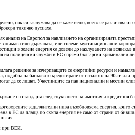
лено, пак си заслужава да се каже нещо, което се различава от
брокери тихичко пуснаха.
х анализ на Европол за навлизането на организираната престъп
се занимава или държавата, или големи мултинационални корпорац
стиции в зелена енергия са довели до нахлуването на всякакъв 
я на полицейски служби в ЕС спрямо български криминални лидер
редлага решение за изчерпващите се енергийни ресурси и намаляв
а, подобна на банковото кредитиране от началото на 90-те или пр
е могат да се лишат. Участниците са пак национални и местни о
държане на стандарта след спукването на имотния и кредитния ба
оговорените задължителни нива възобновяема енергия, които стра
на в ЕС да плаща по-скъпа енергия не само от страни от бившия
Англия.
л при ВЕИ.