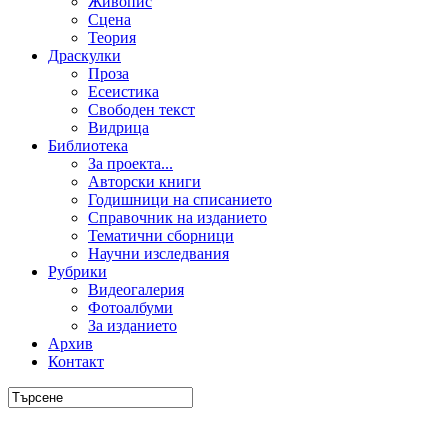
Живопис
Сцена
Теория
Драскулки
Проза
Есеистика
Свободен текст
Видрица
Библиотека
За проекта...
Авторски книги
Годишници на списанието
Справочник на изданието
Тематични сборници
Научни изследвания
Рубрики
Видеогалерия
Фотоалбуми
За изданието
Архив
Контакт