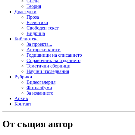
Сцена
Теория
Драскулки
Проза
Есеистика
Свободен текст
Видрица
Библиотека
За проекта...
Авторски книги
Годишници на списанието
Справочник на изданието
Тематични сборници
Научни изследвания
Рубрики
Видеогалерия
Фотоалбуми
За изданието
Архив
Контакт
От същия автор