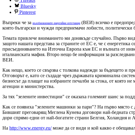
Threads
Bluesky
Pinterest
Въпреки че за
(ВЕИ) всичко е предопреде
възобновяемите енергийни източници
която български и чужди предприемачи лобисти, политически 
Темата привлече вниманието ми донякъде случайно. Първо видя
защото нашата представа за страните от ЕС е, че с енергетика 
присъединяването на Източна Европа към ЕС и вълната от инве
италианската мафия. Второ нещо бе информация за разследвани
ВЕИ.
Как нещо, което се свързва с толкова надежди за бъдещето и п
Отговорът е, като се създаде чрез държавата криминална систем
бизнесът да плащат на избраните печалби за стока, от която н
агенции и министерства.
За тях "зелените инвестиции" се оказаха големият шанс за под
Как се появиха "зелените машинки за пари"? На първо място с д
Бившият преговарящ Меглена Кунева договори най-бедната стра
дори спрямо едни от най-богатите страни Белгия, Холандия и 
На
http://www.energy.eu/
може да се види и кой какво е обещава