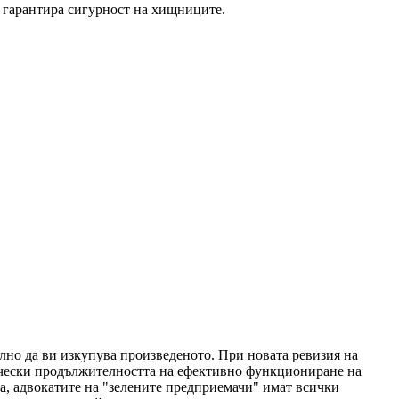
то гарантира сигурност на хищниците.
телно да ви изкупува произведеното. При новата ревизия на
ически продължителността на ефективно функциониране на
она, адвокатите на "зелените предприемачи" имат всички