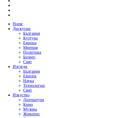
Home
Дискусии
България
Култура
Европа
Мнения
Политика
Бизнес
Свят
Изгледи
България
Европа
Наука
Технологии
Свят
Изкуство
Литература
Кино
Музика
Живопис