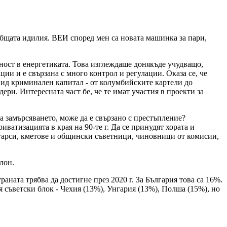
 общата идилия. ВЕИ според мен са новата машинка за пари,
ност в енергетиката. Това изглеждаше донякъде учудващо,
ии и е свързана с много контрол и регулации. Оказа се, че
вид криминален капитал - от колумбийските картели до
и. Интересната част бе, че те имат участия в проекти за
а замърсяването, може да е свързано с престъпление?
иватизацията в края на 90-те г. Да се принудят хората и
лигарси, кметове и общински съветници, чиновници от комисии,
лон.
ната трябва да достигне през 2020 г. За България това са 16%.
 съветски блок - Чехия (13%), Унгария (13%), Полша (15%), но