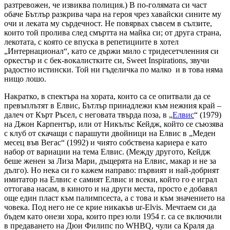
разтревожен, че извиква полиция.) В по-голямата си част
обаче Бътлър разкрива чара на героя чрез хавайски сините му
очи и леката му сърдечност. Не повярвах съвсем в сълзите,
които той пролива след смъртта на майка си; от друга страна,
лекотата, с която се впуска в репетициите в хотел
„Интернационал“, като се държи мило с тридесетчленния си
оркестър и с бек-вокалистките си, Sweet Inspirations, звучи
радостно истински. Той ни гъделичка по малко и в това няма
нищо лошо.
Накратко, в спектъра на хората, които са се опитвали да се
превъплътят в Елвис, Бътлър принадлежи към нежния край –
далеч от Кърт Ръсел, с неговата твърда поза, в „
Елвис
“ (1979)
на Джон Карпентър, или от Никълъс Кейдж, който се съюзява
с клуб от скачащи с парашути двойници на Елвис в „Меден
месец във Вегас“ (1992) и чиято собствена кариера е като
набор от вариации на тема Елвис. (Между другото, Кейдж
беше женен за Лиза Мари, дъщерята на Елвис, макар и не за
дълго). Но нека си го кажем направо: първият и най-добрият
имитатор на Елвис е самият Елвис и всеки, който го е играл
оттогава насам, в киното и на други места, просто е добавял
още един пласт към палимпсеста, а с това и към значението на
човека. Под него не се крие никакъв ur-Elvis. Мечтаем си да
бъдем като онези хора, които през юли 1954 г. са се включили
в предаването на Дюи Филипс по WHBQ, чули са Краля да