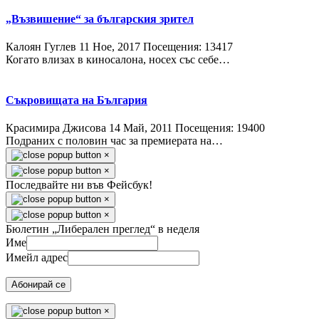
„Възвишение“ за българския зрител
Калоян Гуглев
11 Ное, 2017
Посещения: 13417
Когато влизах в киносалона, носех със себе…
Съкровищата на България
Красимира Джисова
14 Май, 2011
Посещения: 19400
Подраних с половин час за премиерата на…
×
×
Последвайте ни във Фейсбук!
×
×
Бюлетин „Либерален преглед“ в неделя
Име
Имейл адрес
Абонирай се
×