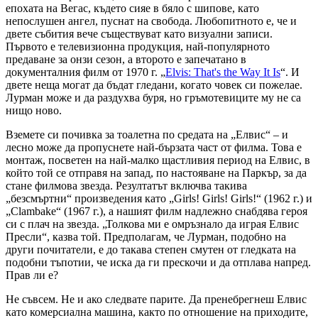
епохата на Вегас, където сияе в бяло с шипове, като
непослушен ангел, пуснат на свобода. Любопитното е, че и
двете събития вече съществуват като визуални записи.
Първото е телевизионна продукция, най-популярното
предаване за онзи сезон, а второто е запечатано в
документалния филм от 1970 г. „
Elvis: That's the Way It Is
“. И
двете неща могат да бъдат гледани, когато човек си пожелае.
Лурман може и да раздухва буря, но гръмотевиците му не са
нищо ново.
Вземете си почивка за тоалетна по средата на „Елвис“ – и
лесно може да пропуснете най-бързата част от филма. Това е
монтаж, посветен на най-малко щастливия период на Елвис, в
който той се отправя на запад, по настояване на Паркър, за да
стане филмова звезда. Резултатът включва такива
„безсмъртни“ произведения като „Girls! Girls! Girls!“ (1962 г.) и
„Clambake“ (1967 г.), а нашият филм надлежно снабдява героя
си с плач на звезда. „Толкова ми е омръзнало да играя Елвис
Пресли“, казва той. Предполагам, че Лурман, подобно на
други почитатели, е до такава степен смутен от гледката на
подобни тъпотии, че иска да ги прескочи и да отплава напред.
Прав ли е?
Не съвсем. Не и ако следвате парите. Да пренебрегнеш Елвис
като комерсиална машина, както по отношение на приходите,