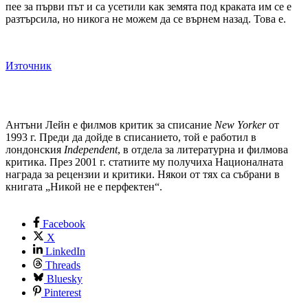
пее за първи път и са усетили как земята под краката им се е
разтърсила, но никога не можем да се върнем назад. Това е.
Източник
Антъни Лейн е филмов критик за списание
New Yorker
от
1993 г. Преди да дойде в списанието, той е работил в
лондонския
Independent
, в отдела за литературна и филмова
критика. През 2001 г. статиите му получиха Националната
награда за рецензии и критики. Някои от тях са събрани в
книгата „Никой не е перфектен“.
Facebook
X
LinkedIn
Threads
Bluesky
Pinterest