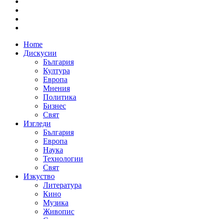
Home
Дискусии
България
Култура
Европа
Мнения
Политика
Бизнес
Свят
Изгледи
България
Европа
Наука
Технологии
Свят
Изкуство
Литература
Кино
Музика
Живопис