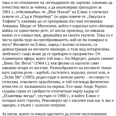
така и по отношение на легендарните му харчове, означава да
изчистиш мита за човека, а да анализираш приходите за
1961 г., отбелязвайки, че „Blue Hawaii“ на Елвис е спечелил
повече от „Съд в Нюрнберг“ (и дори повече от „Закуска в
Тифани“), означава да си проправиш път към тогавашна
Америка. Мидас от Мисисипи, който е израснал като обичащо
майка си единствено дете, от нисък произход, по някакъв
начин се е озовал
тук
, дрънкайки на своето укулеле. Това си е
чиста проба чудо на преобразяването, кой не би повярвал в
него? Филмите на Елвис, наред с всичко останало, са
демонстрация на неговите маниери, а този вид нетърпелива
любезност също може да се превърне в предимство. От
пламенната афера, която той има с Ан-Маргрет, докато снимат
„Вива Лас Вегас“ (1964 г.), във филма са оцелели само
някакви искри от веселие. Разнообразието на неговите тънки
като хартия роли – каубой, състезател, водолаз, пилот или, в
„Tickle Me“ (1965), родео ездач в женско ранчо – по-скоро го
сплесква, отколкото задълбочава, и той изглежда физически
изчистен от лъскавината на екрана. Ето защо Анди Уорхол
създава серия от сребристи отпечатъци върху кадър от
„Пламтяща звезда“, уестърн от 1960 г., в който Елвис е
позирал като стрелец. Револверът му е насочен към нас и ако е
зареден, е пълен с халосни патрони.
За онези, които са имали щастието да усетят експлозивния