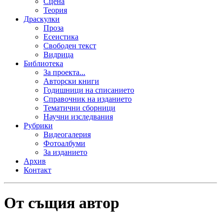
Сцена
Теория
Драскулки
Проза
Есеистика
Свободен текст
Видрица
Библиотека
За проекта...
Авторски книги
Годишници на списанието
Справочник на изданието
Тематични сборници
Научни изследвания
Рубрики
Видеогалерия
Фотоалбуми
За изданието
Архив
Контакт
От същия автор