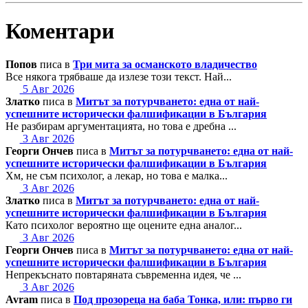
Коментари
Попов
писа в
Три мита за османското владичество
Все някога трябваше да излезе този текст. Най...
5 Авг 2026
Златко
писа в
Митът за потурчването: една от най-
успешните исторически фалшификации в България
Не разбирам аргументацията, но това е дребна ...
3 Авг 2026
Георги Ончев
писа в
Митът за потурчването: една от най-
успешните исторически фалшификации в България
Хм, не съм психолог, а лекар, но това е малка...
3 Авг 2026
Златко
писа в
Митът за потурчването: една от най-
успешните исторически фалшификации в България
Като психолог вероятно ще оцените една аналог...
3 Авг 2026
Георги Ончев
писа в
Митът за потурчването: една от най-
успешните исторически фалшификации в България
Непрекъснато повтаряната съвременна идея, че ...
3 Авг 2026
Avram
писа в
Под прозореца на баба Тонка, или: първо ги