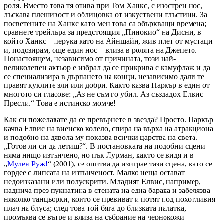
роля. Вместо това тя отива при Том Ханкс, с изострен нос,
лъскава плешивост и облицовка от изкуствени тлъстини. За
посветените на Ханкс като мен това са объркващи времена;
сравнете трейлъра за предстоящия „Пинокио“ на Дисни, в
който Ханкс – перука като на Айнщайн, жив плет от мустаци
и, подозирам, още един нос – влиза в ролята на Джепето.
Понастоящем, независимо от причината, този най-
великолепен актьор е избрал да се прикрива с камуфлаж и да
се специализира в дърпането на конци, независимо дали те
правят куклите зли или добри. Както казва Паркър в един от
многото си гласове: „Аз не съм го убил. Аз създадох Елвис
Пресли.“ Това е истинско момче!
Как си пожелавате да се превърнете в звезда? Просто. Паркър
качва Елвис на виенско колело, спира на върха на атракциона
и подобно на дявола му показва всички царства на света.
„Готов ли си да летиш?“. В постановката на подобни сцени
няма нищо изтънчено, но пък Лурман, както се видя и в
„
Мулен Руж!
“ (2001), се опитва да изиграе тази сцена, като се
гордее с липсата на изтънченост. Малко неща остават
недоизказани или полускрити. Младият Елвис, например,
наднича през пукнатина в стената на една барака и забелязва
няколко танцьорки, които се превиват и потят под похотливия
плач на блуса; след това той бяга до близката палатка,
промъква се вътре и влиза на събрание на чернокожи