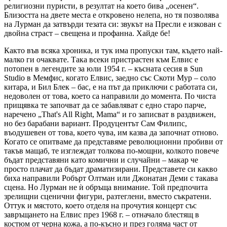
религиозни пуристи, в резултат на което бива „осенен“.
Близостта на двете места е откровено нелепа, но тя позволява
на Лурман да затвърди тезата си: звукът на Пресли е изкован с
двойна страст – свещена и профанна. Хайде бе!
Както във всяка хроника, и тук има пропуски там, където най-
малко ги очаквате. Така всеки пристрастен към Елвис е
потопен в легендите за юли 1954 г. – късната сесия в Sun
Studio в Мемфис, когато Елвис, заедно със Скоти Мур – соло
китара, и Бил Блек – бас, е на път да приключи с работата си,
недоволен от това, което са направили до момента. По чиста
прищявка те започват да се забавляват с едно старо парче,
наречено „That's All Right, Mama“ и го записват в раздвижен,
но без барабани вариант. Продуцентът Сам Филипс,
въодушевен от това, което чува, им казва да започнат отново.
Когато се опитваме да представяме революционни пробиви от
такъв мащаб, те изглеждат толкова по-мощни, колкото повече
бъдат представяни като комични и случайни – макар че
просто плачат да бъдат драматизирани. Представете си какво
биха направили Робърт Олтман или Джонатан Деми с такава
сцена. Но Лурман не ѝ обръща внимание. Той предпочита
зрелищни сценични фигури, разтеглени, вместо съкратени.
Оттук и мястото, което отделя на прочутия концерт със
завръщането на Елвис през 1968 г. – отначало блестящ в
костюм от черна кожа, а по-късно и през голяма част от