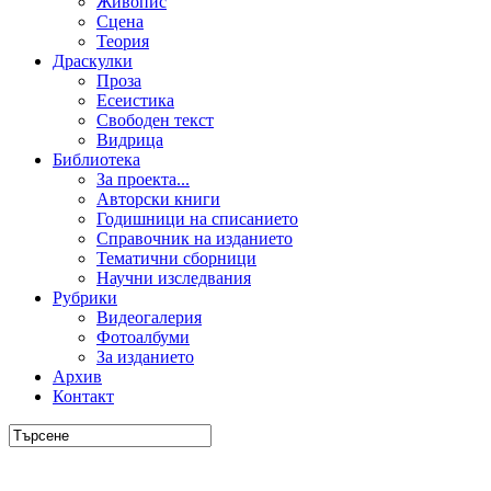
Живопис
Сцена
Теория
Драскулки
Проза
Есеистика
Свободен текст
Видрица
Библиотека
За проекта...
Авторски книги
Годишници на списанието
Справочник на изданието
Тематични сборници
Научни изследвания
Рубрики
Видеогалерия
Фотоалбуми
За изданието
Архив
Контакт