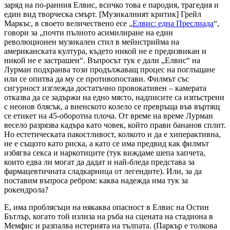
заряд на по-ранния Елвис, всичко това е пародия, трагедия и
един вид творческа смърт. [Музикалният критик] Грейл
Маркъс, в своето величествено есе „
Елвис: една Преслиада
“,
говори за „почти пълното асимилиране на един
революционен музикален стил в мейнстрийма на
американската култура, където никой не е предизвикан и
никой не е застрашен“. Въпросът тук е дали „Елвис“ на
Лурман подхранва този продължаващ процес на поглъщане
или се опитва да му се противопостави. Филмът със
сигурност изглежда достатъчно провокативен – камерата
отказва да се задържи на едно място, надписите са изпъстрени
с неонов блясък, а виенското колело се превръща във въртящ
се етикет на 45-оборотна плоча. От време на време Лурман
весело разрязва кадъра като човек, който прави бананов сплит.
Но естетическата пакостливост, колкото и да е хиперактивна,
не е същото като риска, а като се има предвид как филмът
избягва секса и наркотиците (тук виждаме шепа хапчета,
които едва ли могат да дадат и най-бледа представа за
фармацевтичната сладкарница от легендите). Или, за да
поставим въпроса ребром: каква надежда има тук за
рокендрола?
Е, има проблясъци на някаква опасност в Елвис на Остин
Бътлър, когато той излиза на ръба на сцената на стадиона в
Мемфис и разпалва истерията на тълпата. (Паркър е толкова