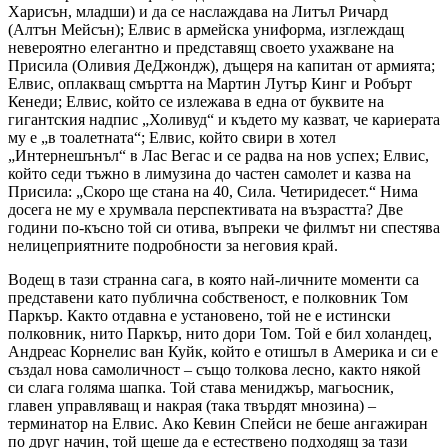
Харисън, младши) и да се наслаждава на Литъл Ричард
(Алтън Мейсън); Елвис в армейска униформа, изглеждащ
невероятно елегантно и представящ своето ухажване на
Присила (Оливия ДеДжондж), дъщеря на капитан от армията;
Елвис, оплакващ смъртта на Мартин Лутър Кинг и Робърт
Кенеди; Елвис, който се излежава в една от буквите на
гигантския надпис „Холивуд“ и където му казват, че кариерата
му е „в тоалетната“; Елвис, който свири в хотел
„Интернешънъл“ в Лас Вегас и се радва на нов успех; Елвис,
който седи тъжно в лимузина до частен самолет и казва на
Присила: „Скоро ще стана на 40, Сила. Четиридесет.“ Нима
досега не му е хрумвала перспективата на възрастта? Две
години по-късно той си отива, въпреки че филмът ни спестява
нелицеприятните подробности за неговия край.
Водещ в тази странна сага, в която най-личните моменти са
представени като публична собственост, е полковник Том
Паркър. Както отдавна е установено, той не е истински
полковник, нито Паркър, нито дори Том. Той е бил холандец,
Андреас Корнелис ван Куйк, който е отишъл в Америка и си е
създал нова самоличност – също толкова лесно, както някой
си слага голяма шапка. Той става мениджър, магьосник,
главен управляващ и накрая (така твърдят мнозина) –
терминатор на Елвис. Ако Кевин Спейси не беше ангажиран
по друг начин, той щеше да е естествено подходящ за тази