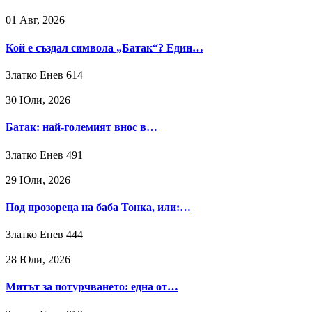
01 Авг, 2026
Кой е създал символа „Батак“? Един…
Златко Енев
614
30 Юли, 2026
Батак: най-големият внос в…
Златко Енев
491
29 Юли, 2026
Под прозореца на баба Тонка, или:…
Златко Енев
444
28 Юли, 2026
Митът за потурчването: една от…