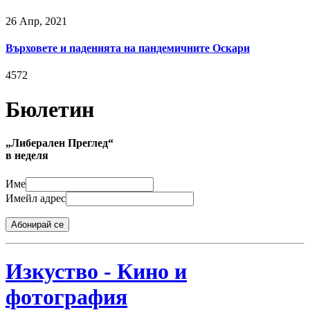
26 Апр, 2021
Върховете и паденията на пандемичните Оскари
4572
Бюлетин
„Либерален Преглед“
в неделя
Име
Имейл адрес
Абонирай се
Изкуство - Кино и
фотография