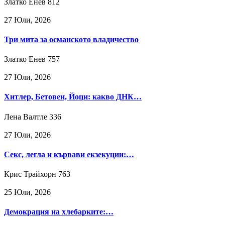
Златко Енев
812
27 Юли, 2026
Три мита за османското владичество
Златко Енев
757
27 Юли, 2026
Хитлер, Бетовен, Йоци: какво ДНК…
Лена Валтле
336
27 Юли, 2026
Секс, легла и кървави екзекуции:…
Крис Трайхорн
763
25 Юли, 2026
Демокрация на хлебарките:…