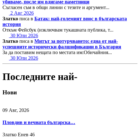
убиваме, после им вдигаме паметници
Съгласен съм в общи линии с тезите и аргумент...
2 Авг 2026
Златко
писа в
Батак: най-големият внос в българската
история
Откъм Фейсбук (изключвам тукашната публика, т...
30 Юли 2026
Златко
писа в
Митът за потурчването: една от най-
успешните исторически фалшификации в България
За да поставим нещата по местата им:Обичайния...
30 Юли 2026
Последните най-
Нови
09 Авг, 2026
Пловдив и вечната българска…
Златко Енев
46