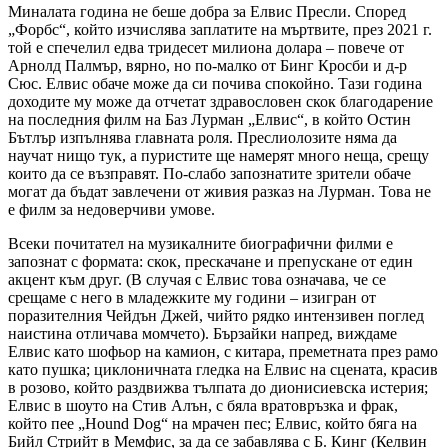
Миналата година не беше добра за Елвис Пресли. Според
„Форбс“, който изчислява заплатите на мъртвите, през 2021 г.
той е спечелил едва тридесет милиона долара – повече от
Арнолд Палмър, вярно, но по-малко от Бинг Кросби и д-р
Сюс. Елвис обаче може да си почива спокойно. Тази година
доходите му може да отчетат здравословен скок благодарение
на последния филм на Баз Лурман „Елвис“, в който Остин
Бътлър изпълнява главната роля. Преслиолозите няма да
научат нищо тук, а пуристите ще намерят много неща, срещу
които да се възправят. По-слабо запознатите зрители обаче
могат да бъдат завлечени от живия разказ на Лурман. Това не
е филм за недоверчиви умове.
Всеки почитател на музикалните биографични филми е
запознат с формата: скок, прескачане и препускане от един
акцент към друг. (В случая с Елвис това означава, че се
срещаме с него в младежките му години – изигран от
поразителния Чейдън Джей, чийто рядко интензивен поглед
наистина отличава момчето). Бързайки напред, виждаме
Елвис като шофьор на камион, с китара, преметната през рамо
като пушка; циклоничната гледка на Елвис на сцената, красив
в розово, който раздвижва тълпата до дионисиевска истерия;
Елвис в шоуто на Стив Алън, с бяла вратовръзка и фрак,
който пее „Hound Dog“ на мрачен пес; Елвис, който бяга на
Бийл Стрийт в Мемфис, за да се забавлява с Б. Кинг (Келвин